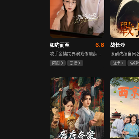
6.6
如约而至
战长沙
歌手金禧跨界演戏惨遭翻车，全网群嘲演技拉胯！不服输的他另辟蹊径，转行试水音乐剧，誓要逆袭打脸。机缘巧合下，他对高冷硬核的金牌音乐剧导演宁瑾一见心动，两人意外留下暧昧一吻，转头试镜现场再度狭路相逢。 宁瑾本就抵触偶像跨界，对半路空降的流量新人金禧百般严苛，花式魔鬼训练轮番上线。金禧顶住剧团前辈排挤、同行暗算、舆论刁难等重重危机，日夜苦练打磨演技，慢慢褪去偶像光环、解锁真实自我，一点点打动高冷导演和剧团众人。 一路走来，二人历经误会争执、事业危机、亲情心结、分手磨合多重考验，在并肩拯救濒临倒闭的剧团、携手打磨《倩女幽魂》剧目、共渡舞台难关的过程中，情愫渐生、双向治愈。最终剧目首演大获成功，叛逆
网剧
爱情
战争
霍建
吴俊霆
赵尧珂
杨紫
任程
高晓攀