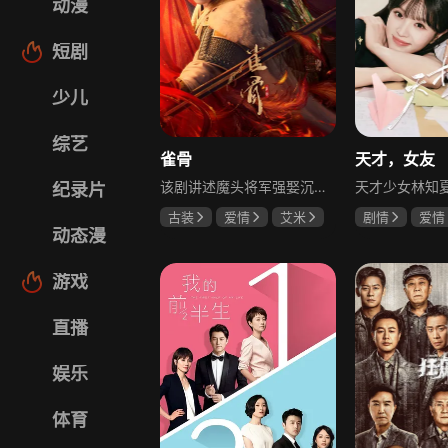
动漫
短剧
少儿
综艺
雀骨
天才，女友
该剧讲述魔头将军强娶沉迷机关术的财迷假千金，两人从契约夫妻起步，在生死局中互扒马甲，爱意与杀意交织共生。过程中他们揭露朝堂阴谋，破解生死乱局，最终共同守护家国太平，融合了权谋、爱情、冒险等多重元素，情节跌宕起伏。
纪录片
古装
爱情
艾米
剧情
爱情
动态漫
侯明昊
马秋元
田曦薇
胡
厉嘉琪
游戏
直播
娱乐
体育