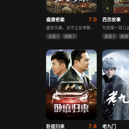
7.0
盛唐奇案
西京故事
盛世大唐，太守之女李静澜天赋异禀，擅验尸断案，与神秘“鬼探”决明、武艺高强的捕快苏御安联手追凶，揭开一桩桩离奇悬案：双生姐妹的生死置换、跨越十七年的书生冤案、雅集会上的连环仪式杀人等。在迷雾与鲜血中，李静澜与决明暗生情愫，彼此扶持，坚守心中正道，挣脱宿命桎梏。盛世灯火之下，他们以智慧与勇气涤荡污浊，书写下一段守护正义与清明的传奇。
古装
网剧
家庭
剧情
何泓姗
李菲
张国强
陈
何泊远
石安妮
7.8
卧底归来
老九门