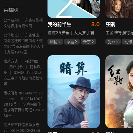
喜福网
公司名称：广东鑫锘影视
8.0
我的前半生
狂飙
文化传播有限公司
讲述35岁全职太太罗子君因丈夫突然离婚陷入人生谷底，带孩子闯入社会，从安逸走向落魄。贺涵作为事业有成的精英，平静生活被罗子君打破，需应对各类突发状况。生活逼迫罗子君重拾骨气，贺涵也收获温暖，二人历经波折，罗子君实现自我成长，贺涵也找到人生新方向，展现都市女性蜕变与情感纠葛。
公司地址：广东省佛山市
南海区桂城街道南海大道
剧情
家庭
靳东
犯罪
动作
北57号南海新闻中心大楼
马伊琍
袁泉
张颂文
李
十九层1912室
联系方式
|
网站地图
|
用户协议
|
隐私政
策
|
本网站用字经北大
方正电子有限公司授权许
可
版权所有 © contentchin
a.com
|
粤ICP备1002
3915号
|
信息网络传
播视听节目许可证19082
89号
违法和不良信息举报电
话：400-0000-2345