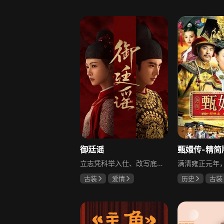
柳云龙
罗海琼
于荣光
秋
李小冉
朱晓渔
御廷谣
甄嬛传-精简
立志凭科举入仕、改写底层命运的孤女孟廷辉因意外结识微服私访的少年新帝英寡，二人联手铲除沙州官匪，英寡赏识其胆识智谋，暗中助力她赴京赶考。孟廷辉入京后遭科举舞弊构陷，凭智勇自证清白，被英寡破格任命为察闻院主事，清查虎啸帮、晚香阁等黑恶势力，逐步牵出血月会复国阴谋与朝堂权斗。二人从君臣知己渐生情愫，历经身世谜团、朝堂阻力与边境战乱，最终平定叛乱、整肃朝纲，携手共护江山万民。
古装
爱情
历史
古装
陈哲远
吴谨言
陈建斌
蔡
吕行