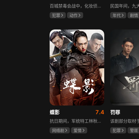
百城禁毒会战中，化妆侦察员宝玉完成任务后迎来更大挑战，他卧底飞城企业，取得董事长田竟的妻子林莺信任，揭露田竟是大毒枭的真相，田竟不仅贩毒，还策划在海域建立毒品基地，宝玉与战友们付出生命代价，最终取得胜利。
犯罪
动作
年代
剧情
张嘉益
林雨申
陈伟霆
张
刘奕君
赵丽颖
7.4
蝶影
罚罪
抗日期间，军统特工林秋雁领命赴上海摧毁日本人的“蝎美人计划”。在暗杀伪政府人员的名单中，她发现昔日恋人张子墨的名字，对上司周天昊的感情也在一次次任务中逐渐变化。一个是身在敌营的旧爱，一个是出生入死的战友，在国恨家仇的时代漩涡里，林秋雁面临爱情抉择，也在屡次情感抉择过程中，逐渐成长为更成熟的谍战人员，在乱世中坚守家国大义。
网络剧
爱情
犯罪
警匪
冯越
魏大勋
黄景瑜
杨