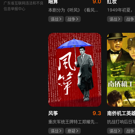
9.0
暗算
红妆
广东省互联网违法和不良
信息举报中心
本剧分为《听风》《看风》和《捕风》三个篇章，三者在时间关系及故事上相对独立，又千丝万缕。听风，即无线电侦听者，是一群“靠耳朵打江山”的人，他们的耳朵可以听到天外之音、无声之音、秘密之音。看风，即密码破译的人，是一群“善于神机妙算”的人，他们的慧眼可以识破天机、释读天书、看阅无字之书。捕风，即我党地下工作者，在国民党大肆实施白色恐怖时期，他们是牺牲者更是战斗者，乔装打扮深入虎穴，迎风而战，为缔造共和国立下不朽的丰功伟业。
谍战
战争
谍战
战争
柳云龙
祝希娟
张歆艺
高明
9.3
风筝
重庆军统王牌特工郑耀先实为潜伏的中共特工“风筝”，上线牺牲后他与组织失联，解放后化名周志乾继续提供情报。身份证实后他仍协助破获特务案，三十年情报生涯中他遭敌人追杀、妻离子散，为国家牺牲是他的人生价值。
谍战
悬疑
谍战
战争