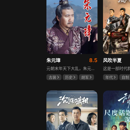
8.5
朱元璋
风吹半夏
元朝末年天下大乱，朱元璋自幼父母双亡，沦为乞丐后又遁入空门，走投无路参加义军，从此南征北战，一步步走上中国历史舞台。他心思缜密，笼络徐达、汤和等将才，礼遇李善长、刘伯温等文人，在鄱阳湖大水战中以少胜多消灭劲敌陈友谅，最终创建明朝，书写草根帝王的逆袭传奇。
古装
历史
胡军
年代
自制
剧雪
郑晓宁
赵丽颖
欧
李光洁