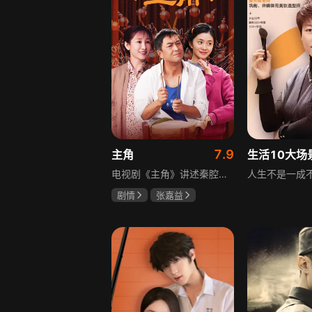
7.9
主角
电视剧《主角》讲述秦腔名伶忆秦娥阴差阳错被舅舅胡三元带入剧团，历经近半个世纪兴衰起伏，从牧羊女成长为一代秦腔名伶的故事，剧集以秦腔发展为脉络映射大历史起落，反映中国社会四十年变迁中普通人的情感生活与命运，展现传统艺术传承与时代变迁的交织。
剧情
张嘉益
刘浩存
秦海璐