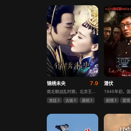
赫子铭
盖玥希
7.9
锦绣未央
潜伏
南北朝战乱时期，北凉王族少女心儿原本过着无忧无虑的生活，却因战事波及流落异乡。在化名李未央的过程中，她勇敢地承担起两个女孩的命运与苦难，回到北魏太傅府，与仇敌斗智斗勇，卷入皇子情仇纠葛。历经磨难，她终为家族正名，收获感人美好爱情。
宫廷
古装
唐嫣
剧情
爱情
罗晋
吴建豪
孙红雷
姚
范雨林