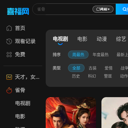
首页
电视剧
电影
动漫
综艺
观看记录
免费
排序
周最热
年度最热
最新
类型
全部
古装
爱情
战
历史
科幻
警匪
动作
天才，女友
雀骨
电视剧
电影