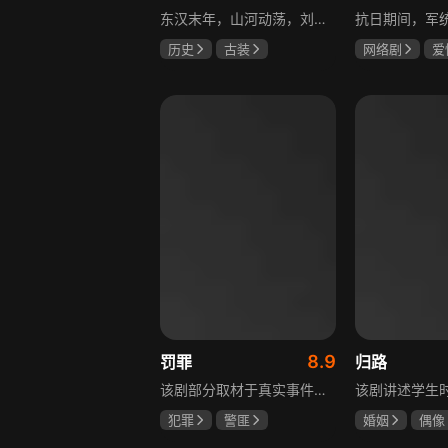
东汉末年，山河动荡，刘汉王朝气数将尽。内有十常侍颠倒黑白、祸乱朝纲，外有张氏兄弟高呼“苍天已死，黄巾当立”的口号，掀起浩大的农民起义，一时间狼烟四起，刘家朝廷宛如大厦将倾，岌岌可危。正所谓乱世出英雄，曹操、公孙瓒、袁术、袁绍、吕布、刘备、孙策、关羽、张飞、诸葛亮等各路豪杰不断涌现，从群雄逐鹿到赤壁之战，从魏蜀吴三国鼎立到三分归一统，波澜壮阔的三国时代的大幕缓缓拉开，本片根据中国古典名著《三国演义》改编。
历史
古装
网络剧
爱
唐国强
孙彦军
冯越
魏大
鲍国安
赫子铭
8.9
罚罪
归路
该剧部分取材于真实事件，以一桩恶性案件为切入口，通过青年刑警常征的视角，讲述出两代公安干警为维护一方安宁，扫除犯罪团伙，不畏艰险、前赴后继的英勇故事。在昌武这座小城，刑侦大队副大队长常征因长期追查实力雄厚的赵啸声家族，而被卷入重重漩涡之中。检察官赵鹏程惨遭杀害，所有线索竟都指向常征，使他三天之内必须找到真凶，自证清白。滨江省刑侦总队派遣秘密调查小组彻查赵家。素有“警界教父”之称的严国华布局出“一明一暗”的破案路线，暗中帮助常征，锁定了赵家老四赵鹏超才是一系列新阴谋的幕后操盘手。随着案情浮出水面的，不只是二十八年前的悬案，还有常征的身世之谜。常征面对着亲情爱情与公平正义之间的巨大撕裂，时刻经受着个人命运的突转，生与死的考验。“法大于天”的信念支撑着常征坚持不懈，恪守誓言，同金燕、宁宇等一众干警携手共进，破解迷局，最终将赵家恶势力及其保护伞一网打尽，维护了法律的尊严。
犯罪
警匪
婚姻
偶像
黄景瑜
杨祐宁
井柏然
谭