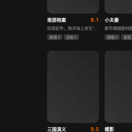
8.1
南部档案
小夫妻
民国初年，南洋海上发生“水鬼望乡”离奇命案，张家外派调查神秘事务的南部档案馆坐办张海盐、张海虾二人搭档亲往调查，却意外卷入了一个用于猎杀海外张家人的绝命死局。张海虾以自己的死谋局求解，送张海盐上了“南安号”巨轮回厦城以图他能够有一线生机，但这趟波澜诡谲的航程似乎才刚刚起航，一手遮天的军阀大佬、单纯执着的少年账房、还有十年未见的至亲故人……张海盐独自面对着接踵而至的意外，而当他踏上厦城的那一刻，真正属于两个少年的命运才初初开始转动。
剧情
自制
婚姻
家庭
张新成
丁禹兮
郭京飞
齐
姜珮瑶
9.5
三国演义
蝶影