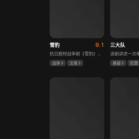
9.1
雪豹
三大队
抗日题材战争剧《雪豹》讲述抗日女学生陈怡是一个在革命道路上逐渐成长起来的优秀青年。从慷慨激昂的热血学生，到成熟稳重的革命战士，甚至执行任务的时候还要扮演性格大胆奔放的交际花，打入到敌人内部获取情报。在做情报工作时，与搭档张楚扮假夫妻，多次身陷险境命悬一线。周卫国原本是一名玩世不恭的富家子弟，却不乏热血，抗战时为了保护初恋女友，举枪杀了一名日本人，由此改名换姓走上了革命道路，从国民党中央军校到德国军校，再到回国创建中国第一支特战部队，成为了一个真正的传奇英雄。
战争
文章
悬疑
犯罪
陶飞霏
朱杰
李乃文
陈