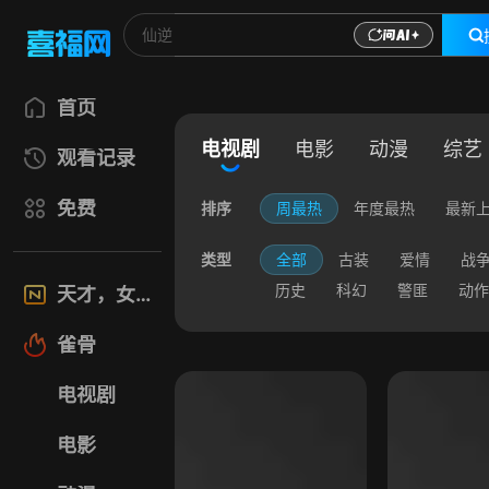
首页
电视剧
电影
动漫
综艺
观看记录
免费
排序
周最热
年度最热
最新
类型
全部
古装
爱情
战
历史
科幻
警匪
动作
天才，女友
雀骨
电视剧
电影