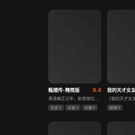
邵思涵
刘立胜
陈靖可
虞
马伯骞
9.4
甄嬛传-精简版
我的天才女
满清雍正元年，新君继位后朝堂看似祥和实则暗流涌动，后宫华妃与皇后分庭抗礼，各方势力裹挟其中凶险异常，太后主持选秀拉开帷幕，大理寺少卿甄远道长女甄嬛意外得雍正赏识步入皇宫，在皇后与华妃的夹击下，甄嬛小心周旋忍辱负重，不得不用智慧保护自己，一次次卷入残酷宫闱斗争。
历史
古装
孙俪
剧情
陈建斌
蔡少芬
伊利莎·德尔·
卢多维卡·纳斯
玛格丽塔·马祖