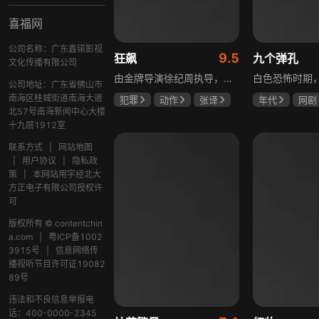
喜福网
公司名称：广东鑫锘影视
9.5
狂飙
九个弹孔
文化传播有限公司
由金牌导演徐纪周执导，张译、张颂文、李一桐、张志坚、吴刚领衔主演，倪大红、韩童生、李建义特邀主演的中央政法委重点项目。一部扫黑除恶坚决斗争的回忆录，横跨20年的群像叙事全景式展现时代变迁下的黑白较量与复杂人性。
公司地址：广东省佛山市
南海区桂城街道南海大道
犯罪
动作
张译
年代
网剧
北57号南海新闻中心大楼
张颂文
李一桐
何雨虹
李
十九层1912室
联系方式
|
网站地图
|
用户协议
|
隐私政
策
|
本网站用字经北大
方正电子有限公司授权许
可
版权所有 © contentchin
a.com
|
粤ICP备1002
3915号
|
信息网络传
播视听节目许可证19082
89号
违法和不良信息举报电
话：400-0000-2345