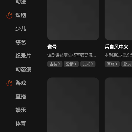
动漫
短剧
少儿
综艺
雀骨
兵自风中来
该剧讲述魔头将军强娶沉迷机关术的财迷假千金，两人从契约夫妻起步，在生死局中互扒马甲，爱意与杀意交织共生。过程中他们揭露朝堂阴谋，破解生死乱局，最终共同守护家国太平，融合了权谋、爱情、冒险等多重元素，情节跌宕起伏。
纪录片
古装
爱情
艾米
军旅
励志
动态漫
侯明昊
马秋元
蓝盈莹
丁
游戏
直播
娱乐
体育