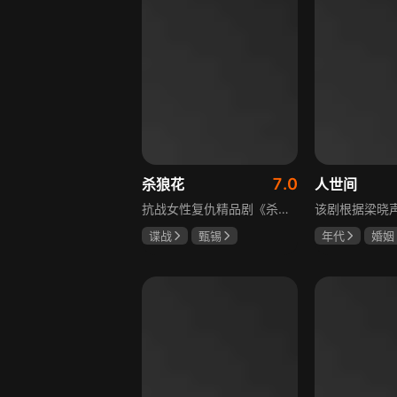
7.0
杀狼花
人世间
抗战女性复仇精品剧《杀狼花》讲述了上世纪40年代活跃在上海民间、由4个女人组成的抗日暗杀组织“杀狼花”，面对凶残的日寇，身负家仇国恨的一群巾帼英豪以非凡的勇气和智慧，谱写了一曲为民族大义而抗争、流血、牺牲的壮丽诗篇。剧中既有她们消灭敌人的壮举，也描述了身为普通人的爱恨情仇，展现了战火纷飞年代里女性的坚韧与担当，以及她们在民族大义面前舍生取义的崇高精神，是一部兼具热血与温情的抗战题材作品。
谍战
甄锡
年代
婚姻
黄海冰
王奎荣
雷佳音
辛
宋佳