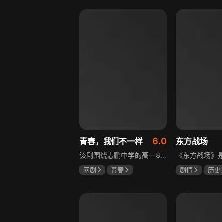
盖玥希
李岷城
6.0
青春，我们不一样
东方战场
该剧围绕志鹏中学的高一8班展开，这个班级是全校成绩垫底，却最讲友谊、最有人情味的集体。新生方一晴自带倒霉光环，因闹肚子晚开学半个月才报道，匆忙中被8班班草夏深骑单车撞到，两人由此结识。教导主任于福因方一晴晚到，将她分到8班并与夏深成为同桌。在夏深的嫌弃中，方一晴开启了自己充满意外的高中生活，剧情围绕校园日常与青春懵懂展开。
网剧
青春
剧情
历史
叶梓靖
徐源
马晓伟
黄
罗嘉良