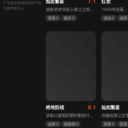
7.1
灿若繁星
红妆
广东省互联网违法和不良
信息举报中心
该剧讲述邻家小弟江之旭留学归来，竟成了夏千星的顶头上司。从小管着江之旭、事事压他一头的夏千星无法接受，两人互不服气，在公司内外明争暗斗。江之旭借职位刁难夏千星，夏千星则用姐姐身份压制他，然而夏千星不知道，江之旭拼尽全力坐上这个位子，就是为了陪在她身边保护她。
爱情
都市
谍战
战争
孙妍恩
曹景皓
张歆艺
毕雪
9.1
绝地防线
灿如繁星
该剧以建国初期的剿匪行动为背景，讲述中国人民解放军西线小分队追击黑山寺国民党残部的故事。小分队在执行任务过程中，严格遵照上级指示，既要完成军事目标，又全力保护沿途百姓的生命财产安全，同时对残部人员采取劝降与救治相结合的策略。最终，小分队成功控制了区域内的疫情，救出了愿意投诚的士兵，圆满完成了剿匪解救任务，展现了解放军的优良作风与使命担当。
战争
姚居德
青春
爱情