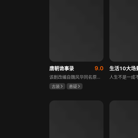
9.0
唐朝诡事录
该剧改编自魏风华同名原著，讲述繁华大唐盛世下发生的一系列奇闻异事。长安金吾卫中郎将卢凌风与狄公亲传弟子苏无名携手，共破《长安红茶》《石桥图》等九个诡异案件，从新娘失踪案到宫廷秘闻，从朝堂到乡间，他们在破案过程中相互了解，逐渐成长，共同守护苍生，担负起挽救社稷于危急的使命。
古装
悬疑
杨旭文
杨志刚
郜思雯