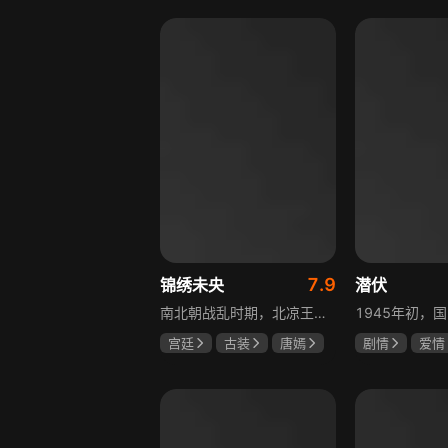
赫子铭
盖玥希
7.9
锦绣未央
潜伏
南北朝战乱时期，北凉王族少女心儿原本过着无忧无虑的生活，却因战事波及流落异乡。在化名李未央的过程中，她勇敢地承担起两个女孩的命运与苦难，回到北魏太傅府，与仇敌斗智斗勇，卷入皇子情仇纠葛。历经磨难，她终为家族正名，收获感人美好爱情。
宫廷
古装
唐嫣
剧情
爱情
罗晋
吴建豪
孙红雷
姚
范雨林