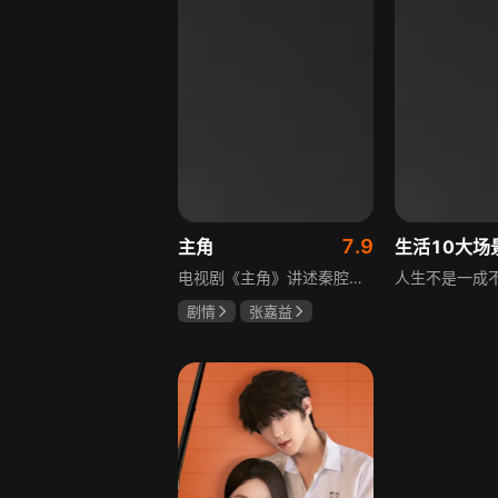
7.9
主角
电视剧《主角》讲述秦腔名伶忆秦娥阴差阳错被舅舅胡三元带入剧团，历经近半个世纪兴衰起伏，从牧羊女成长为一代秦腔名伶的故事，剧集以秦腔发展为脉络映射大历史起落，反映中国社会四十年变迁中普通人的情感生活与命运，展现传统艺术传承与时代变迁的交织。
剧情
张嘉益
刘浩存
秦海璐