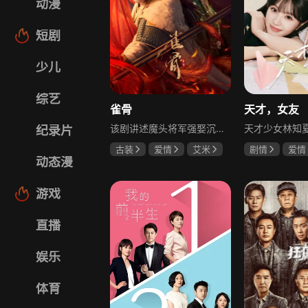
动漫
短剧
少儿
综艺
雀骨
天才，女友
该剧讲述魔头将军强娶沉迷机关术的财迷假千金，两人从契约夫妻起步，在生死局中互扒马甲，爱意与杀意交织共生。过程中他们揭露朝堂阴谋，破解生死乱局，最终共同守护家国太平，融合了权谋、爱情、冒险等多重元素，情节跌宕起伏。
纪录片
古装
爱情
艾米
剧情
爱情
动态漫
侯明昊
马秋元
田曦薇
胡
厉嘉琪
游戏
直播
娱乐
体育