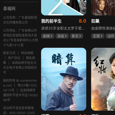
喜福网
公司名称：广东鑫锘影视
8.0
我的前半生
狂飙
文化传播有限公司
讲述35岁全职太太罗子君因丈夫突然离婚陷入人生谷底，带孩子闯入社会，从安逸走向落魄。贺涵作为事业有成的精英，平静生活被罗子君打破，需应对各类突发状况。生活逼迫罗子君重拾骨气，贺涵也收获温暖，二人历经波折，罗子君实现自我成长，贺涵也找到人生新方向，展现都市女性蜕变与情感纠葛。
公司地址：广东省佛山市
南海区桂城街道南海大道
剧情
家庭
靳东
犯罪
动作
北57号南海新闻中心大楼
马伊琍
袁泉
张颂文
李
十九层1912室
联系方式
|
网站地图
|
用户协议
|
隐私政
策
|
本网站用字经北大
方正电子有限公司授权许
可
版权所有 © contentchin
a.com
|
粤ICP备1002
3915号
|
信息网络传
播视听节目许可证19082
89号
违法和不良信息举报电
话：400-0000-2345