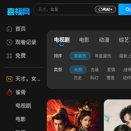
首页
电视剧
电影
动漫
综艺
观看记录
免费
排序
周最热
年度最热
最新
类型
全部
古装
爱情
战
历史
科幻
警匪
动作
天才，女友
雀骨
电视剧
电影