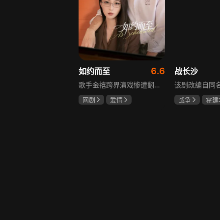
6.6
如约而至
战长沙
歌手金禧跨界演戏惨遭翻车，全网群嘲演技拉胯！不服输的他另辟蹊径，转行试水音乐剧，誓要逆袭打脸。机缘巧合下，他对高冷硬核的金牌音乐剧导演宁瑾一见心动，两人意外留下暧昧一吻，转头试镜现场再度狭路相逢。 宁瑾本就抵触偶像跨界，对半路空降的流量新人金禧百般严苛，花式魔鬼训练轮番上线。金禧顶住剧团前辈排挤、同行暗算、舆论刁难等重重危机，日夜苦练打磨演技，慢慢褪去偶像光环、解锁真实自我，一点点打动高冷导演和剧团众人。 一路走来，二人历经误会争执、事业危机、亲情心结、分手磨合多重考验，在并肩拯救濒临倒闭的剧团、携手打磨《倩女幽魂》剧目、共渡舞台难关的过程中，情愫渐生、双向治愈。最终剧目首演大获成功，叛逆
网剧
爱情
战争
霍建
吴俊霆
赵尧珂
杨紫
任程
高晓攀