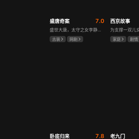
7.0
盛唐奇案
西京故事
盛世大唐，太守之女李静澜天赋异禀，擅验尸断案，与神秘“鬼探”决明、武艺高强的捕快苏御安联手追凶，揭开一桩桩离奇悬案：双生姐妹的生死置换、跨越十七年的书生冤案、雅集会上的连环仪式杀人等。在迷雾与鲜血中，李静澜与决明暗生情愫，彼此扶持，坚守心中正道，挣脱宿命桎梏。盛世灯火之下，他们以智慧与勇气涤荡污浊，书写下一段守护正义与清明的传奇。
古装
网剧
家庭
剧情
何泓姗
李菲
张国强
陈
何泊远
石安妮
7.8
卧底归来
老九门