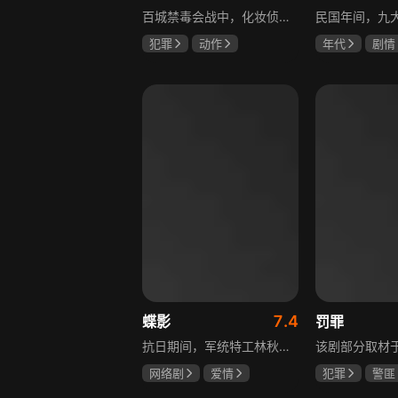
百城禁毒会战中，化妆侦察员宝玉完成任务后迎来更大挑战，他卧底飞城企业，取得董事长田竟的妻子林莺信任，揭露田竟是大毒枭的真相，田竟不仅贩毒，还策划在海域建立毒品基地，宝玉与战友们付出生命代价，最终取得胜利。
犯罪
动作
年代
剧情
张嘉益
林雨申
陈伟霆
张
刘奕君
赵丽颖
7.4
蝶影
罚罪
抗日期间，军统特工林秋雁领命赴上海摧毁日本人的“蝎美人计划”。在暗杀伪政府人员的名单中，她发现昔日恋人张子墨的名字，对上司周天昊的感情也在一次次任务中逐渐变化。一个是身在敌营的旧爱，一个是出生入死的战友，在国恨家仇的时代漩涡里，林秋雁面临爱情抉择，也在屡次情感抉择过程中，逐渐成长为更成熟的谍战人员，在乱世中坚守家国大义。
网络剧
爱情
犯罪
警匪
冯越
魏大勋
黄景瑜
杨