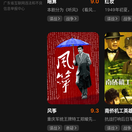
9.0
暗算
红妆
广东省互联网违法和不良
信息举报中心
本剧分为《听风》《看风》和《捕风》三个篇章，三者在时间关系及故事上相对独立，又千丝万缕。听风，即无线电侦听者，是一群“靠耳朵打江山”的人，他们的耳朵可以听到天外之音、无声之音、秘密之音。看风，即密码破译的人，是一群“善于神机妙算”的人，他们的慧眼可以识破天机、释读天书、看阅无字之书。捕风，即我党地下工作者，在国民党大肆实施白色恐怖时期，他们是牺牲者更是战斗者，乔装打扮深入虎穴，迎风而战，为缔造共和国立下不朽的丰功伟业。
谍战
战争
谍战
战争
柳云龙
祝希娟
张歆艺
高明
9.3
风筝
重庆军统王牌特工郑耀先实为潜伏的中共特工“风筝”，上线牺牲后他与组织失联，解放后化名周志乾继续提供情报。身份证实后他仍协助破获特务案，三十年情报生涯中他遭敌人追杀、妻离子散，为国家牺牲是他的人生价值。
谍战
悬疑
谍战
战争