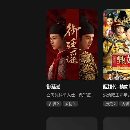
柳云龙
罗海琼
于荣光
秋
李小冉
朱晓渔
御廷谣
甄嬛传-精简
立志凭科举入仕、改写底层命运的孤女孟廷辉因意外结识微服私访的少年新帝英寡，二人联手铲除沙州官匪，英寡赏识其胆识智谋，暗中助力她赴京赶考。孟廷辉入京后遭科举舞弊构陷，凭智勇自证清白，被英寡破格任命为察闻院主事，清查虎啸帮、晚香阁等黑恶势力，逐步牵出血月会复国阴谋与朝堂权斗。二人从君臣知己渐生情愫，历经身世谜团、朝堂阻力与边境战乱，最终平定叛乱、整肃朝纲，携手共护江山万民。
古装
爱情
历史
古装
陈哲远
吴谨言
陈建斌
蔡
吕行