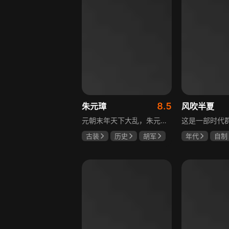
8.5
朱元璋
风吹半夏
元朝末年天下大乱，朱元璋自幼父母双亡，沦为乞丐后又遁入空门，走投无路参加义军，从此南征北战，一步步走上中国历史舞台。他心思缜密，笼络徐达、汤和等将才，礼遇李善长、刘伯温等文人，在鄱阳湖大水战中以少胜多消灭劲敌陈友谅，最终创建明朝，书写草根帝王的逆袭传奇。
古装
历史
胡军
年代
自制
剧雪
郑晓宁
赵丽颖
欧
李光洁