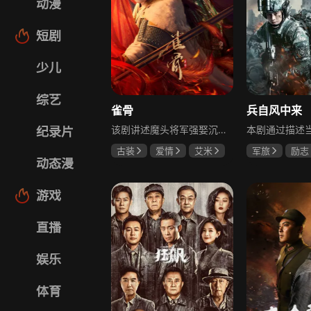
动漫
短剧
少儿
综艺
雀骨
兵自风中来
该剧讲述魔头将军强娶沉迷机关术的财迷假千金，两人从契约夫妻起步，在生死局中互扒马甲，爱意与杀意交织共生。过程中他们揭露朝堂阴谋，破解生死乱局，最终共同守护家国太平，融合了权谋、爱情、冒险等多重元素，情节跌宕起伏。
纪录片
古装
爱情
艾米
军旅
励志
动态漫
侯明昊
马秋元
蓝盈莹
丁
游戏
直播
娱乐
体育