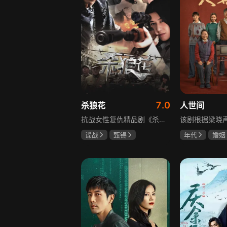
7.0
杀狼花
人世间
抗战女性复仇精品剧《杀狼花》讲述了上世纪40年代活跃在上海民间、由4个女人组成的抗日暗杀组织“杀狼花”，面对凶残的日寇，身负家仇国恨的一群巾帼英豪以非凡的勇气和智慧，谱写了一曲为民族大义而抗争、流血、牺牲的壮丽诗篇。剧中既有她们消灭敌人的壮举，也描述了身为普通人的爱恨情仇，展现了战火纷飞年代里女性的坚韧与担当，以及她们在民族大义面前舍生取义的崇高精神，是一部兼具热血与温情的抗战题材作品。
谍战
甄锡
年代
婚姻
黄海冰
王奎荣
雷佳音
辛
宋佳