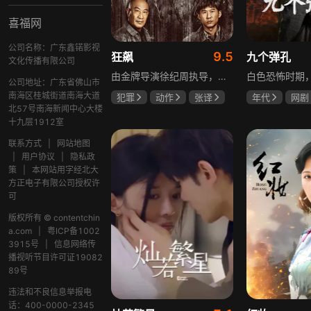
喜福网
公司名称：广东鑫锘影视
9.5
狂飙
九个弹孔
文化传播有限公司
由金牌导演徐纪周执导，张译、张颂文、李一桐、张志坚、吴刚领衔主演，倪大红、韩童生、李建义特邀主演的中央政法委重点项目。一部扫黑除恶坚决斗争的回忆录，横跨20年的群像叙事全景式展现时代变迁下的黑白较量与复杂人性。
公司地址：广东省佛山市
南海区桂城街道南海大道
犯罪
动作
张译
年代
网剧
北57号南海新闻中心大楼
张颂文
李一桐
何雨虹
李
十九层1912室
联系方式
|
网站地图
|
用户协议
|
隐私政
策
|
本网站用字经北大
方正电子有限公司授权许
可
版权所有 © contentchin
a.com
|
粤ICP备1002
3915号
|
信息网络传
播视听节目许可证19082
89号
违法和不良信息举报电
话：400-0000-2345