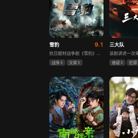
9.1
雪豹
三大队
抗日题材战争剧《雪豹》讲述抗日女学生陈怡是一个在革命道路上逐渐成长起来的优秀青年。从慷慨激昂的热血学生，到成熟稳重的革命战士，甚至执行任务的时候还要扮演性格大胆奔放的交际花，打入到敌人内部获取情报。在做情报工作时，与搭档张楚扮假夫妻，多次身陷险境命悬一线。周卫国原本是一名玩世不恭的富家子弟，却不乏热血，抗战时为了保护初恋女友，举枪杀了一名日本人，由此改名换姓走上了革命道路，从国民党中央军校到德国军校，再到回国创建中国第一支特战部队，成为了一个真正的传奇英雄。
战争
文章
悬疑
犯罪
陶飞霏
朱杰
李乃文
陈