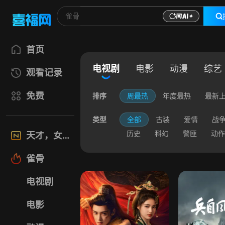
首页
电视剧
电影
动漫
综艺
观看记录
免费
排序
周最热
年度最热
最新
类型
全部
古装
爱情
战
历史
科幻
警匪
动作
天才，女友
雀骨
电视剧
电影