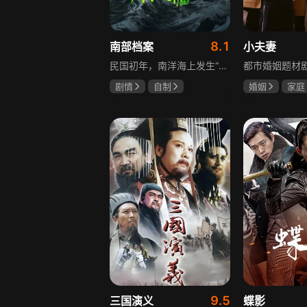
8.1
南部档案
小夫妻
民国初年，南洋海上发生“水鬼望乡”离奇命案，张家外派调查神秘事务的南部档案馆坐办张海盐、张海虾二人搭档亲往调查，却意外卷入了一个用于猎杀海外张家人的绝命死局。张海虾以自己的死谋局求解，送张海盐上了“南安号”巨轮回厦城以图他能够有一线生机，但这趟波澜诡谲的航程似乎才刚刚起航，一手遮天的军阀大佬、单纯执着的少年账房、还有十年未见的至亲故人……张海盐独自面对着接踵而至的意外，而当他踏上厦城的那一刻，真正属于两个少年的命运才初初开始转动。
剧情
自制
婚姻
家庭
张新成
丁禹兮
郭京飞
齐
姜珮瑶
9.5
三国演义
蝶影