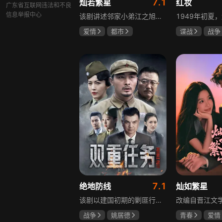
7.1
灿若繁星
红妆
广东省互联网违法和不良
信息举报中心
该剧讲述邻家小弟江之旭留学归来，竟成了夏千星的顶头上司。从小管着江之旭、事事压他一头的夏千星无法接受，两人互不服气，在公司内外明争暗斗。江之旭借职位刁难夏千星，夏千星则用姐姐身份压制他，然而夏千星不知道，江之旭拼尽全力坐上这个位子，就是为了陪在她身边保护她。
爱情
都市
谍战
战争
孙妍恩
曹景皓
张歆艺
毕雪
7.1
绝地防线
灿如繁星
该剧以建国初期的剿匪行动为背景，讲述中国人民解放军西线小分队追击黑山寺国民党残部的故事。小分队在执行任务过程中，严格遵照上级指示，既要完成军事目标，又全力保护沿途百姓的生命财产安全，同时对残部人员采取劝降与救治相结合的策略。最终，小分队成功控制了区域内的疫情，救出了愿意投诚的士兵，圆满完成了剿匪解救任务，展现了解放军的优良作风与使命担当。
战争
姚居德
青春
爱情