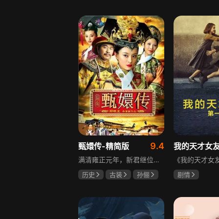
邵思涵
刘立胜
陈靖可
虞
马伯骞
9.4
甄嬛传-精简版
我的天才女
满清雍正元年，新君继位后朝堂看似祥和实则暗流涌动，后宫华妃与皇后分庭抗礼，各方势力裹挟其中凶险异常，太后主持选秀拉开帷幕，大理寺少卿甄远道长女甄嬛意外得雍正赏识步入皇宫，在皇后与华妃的夹击下，甄嬛小心周旋忍辱负重，不得不用智慧保护自己，一次次卷入残酷宫闱斗争。
历史
古装
孙俪
剧情
陈建斌
蔡少芬
伊利莎·德尔·
卢多维卡·纳斯
玛格丽塔·马祖