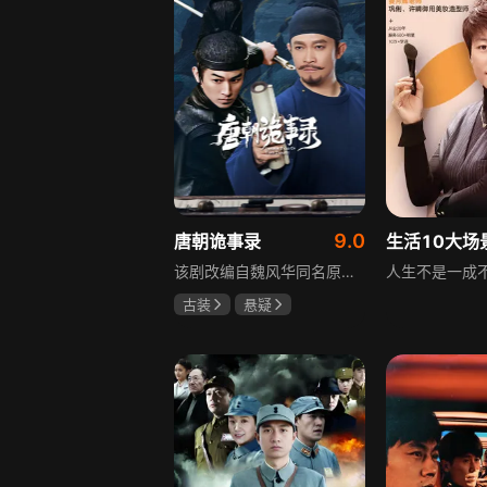
9.0
唐朝诡事录
该剧改编自魏风华同名原著，讲述繁华大唐盛世下发生的一系列奇闻异事。长安金吾卫中郎将卢凌风与狄公亲传弟子苏无名携手，共破《长安红茶》《石桥图》等九个诡异案件，从新娘失踪案到宫廷秘闻，从朝堂到乡间，他们在破案过程中相互了解，逐渐成长，共同守护苍生，担负起挽救社稷于危急的使命。
古装
悬疑
杨旭文
杨志刚
郜思雯