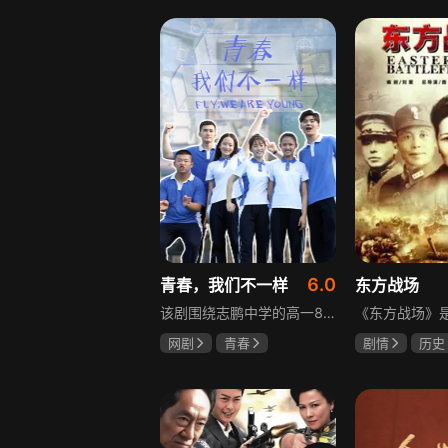
盖玥希
李岷城
6.0
青春，我们不一样
东方战场
该剧围绕志鹏中学的高一8班展开，这个班级是全校成绩垫底，却最讲友谊、最有人情味的集体。新生方一晴自带倒霉光环，因闹肚子晚开学半个月才报道，匆忙中被8班班草夏深骑单车撞到，两人由此结识。教导主任于福因方一晴晚到，将她分到8班并与夏深成为同桌。在夏深的嫌弃中，方一晴开启了自己充满意外的高中生活，剧情围绕校园日常与青春懵懂展开。
网剧
青春
剧情
历史
叶梓靖
徐源
马晓伟
黄
罗嘉良