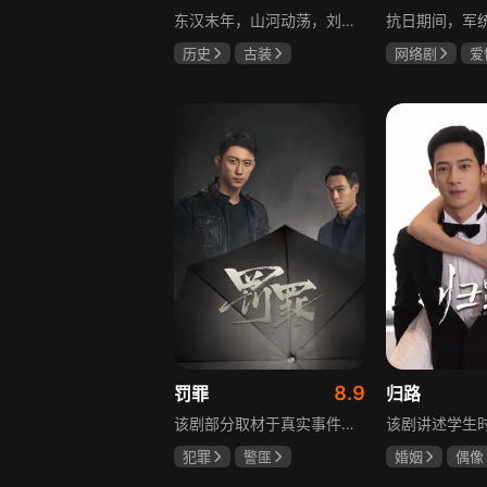
东汉末年，山河动荡，刘汉王朝气数将尽。内有十常侍颠倒黑白、祸乱朝纲，外有张氏兄弟高呼“苍天已死，黄巾当立”的口号，掀起浩大的农民起义，一时间狼烟四起，刘家朝廷宛如大厦将倾，岌岌可危。正所谓乱世出英雄，曹操、公孙瓒、袁术、袁绍、吕布、刘备、孙策、关羽、张飞、诸葛亮等各路豪杰不断涌现，从群雄逐鹿到赤壁之战，从魏蜀吴三国鼎立到三分归一统，波澜壮阔的三国时代的大幕缓缓拉开，本片根据中国古典名著《三国演义》改编。
历史
古装
网络剧
爱
唐国强
孙彦军
冯越
魏大
鲍国安
赫子铭
8.9
罚罪
归路
该剧部分取材于真实事件，以一桩恶性案件为切入口，通过青年刑警常征的视角，讲述出两代公安干警为维护一方安宁，扫除犯罪团伙，不畏艰险、前赴后继的英勇故事。在昌武这座小城，刑侦大队副大队长常征因长期追查实力雄厚的赵啸声家族，而被卷入重重漩涡之中。检察官赵鹏程惨遭杀害，所有线索竟都指向常征，使他三天之内必须找到真凶，自证清白。滨江省刑侦总队派遣秘密调查小组彻查赵家。素有“警界教父”之称的严国华布局出“一明一暗”的破案路线，暗中帮助常征，锁定了赵家老四赵鹏超才是一系列新阴谋的幕后操盘手。随着案情浮出水面的，不只是二十八年前的悬案，还有常征的身世之谜。常征面对着亲情爱情与公平正义之间的巨大撕裂，时刻经受着个人命运的突转，生与死的考验。“法大于天”的信念支撑着常征坚持不懈，恪守誓言，同金燕、宁宇等一众干警携手共进，破解迷局，最终将赵家恶势力及其保护伞一网打尽，维护了法律的尊严。
犯罪
警匪
婚姻
偶像
黄景瑜
杨祐宁
井柏然
谭