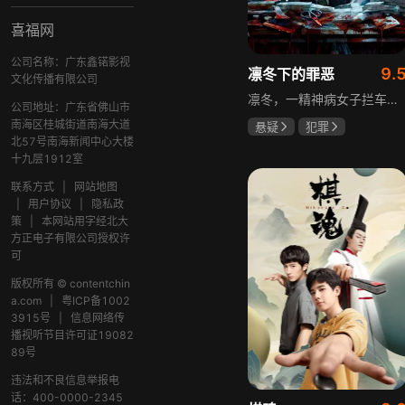
喜福网
公司名称：广东鑫锘影视
9.
凛冬下的罪恶
文化传播有限公司
凛冬，一精神病女子拦车报案，称丈夫杀人，刑警沈栋梁吴红兵由此揭开系列碎尸案真相。然而风浪未平，储蓄所抢劫杀人案，少女失踪案，流窜抢车案接连发生，沈栋梁与吴红兵追凶之际，竟牵出改变二人命运的人性悲剧。
公司地址：广东省佛山市
南海区桂城街道南海大道
悬疑
犯罪
北57号南海新闻中心大楼
吴昊宸
张睿
十九层1912室
王大奇
联系方式
|
网站地图
|
用户协议
|
隐私政
策
|
本网站用字经北大
方正电子有限公司授权许
可
版权所有 © contentchin
a.com
|
粤ICP备1002
3915号
|
信息网络传
播视听节目许可证19082
89号
违法和不良信息举报电
话：400-0000-2345