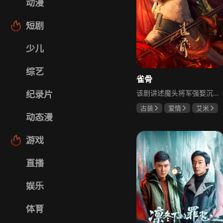
动漫
短剧
少儿
综艺
雀骨
该剧讲述魔头将军强娶沉迷机关术的财迷假千金，两人从契约夫妻起步，在生死局中互扒马甲，爱意与杀意交织共生。过程中他们揭露朝堂阴谋，破解生死乱局，最终共同守护家国太平，融合了权谋、爱情、冒险等多重元素，情节跌宕起伏。
纪录片
古装
爱情
艾米
动态漫
侯明昊
马秋元
游戏
直播
娱乐
体育