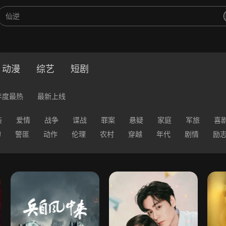
动漫
综艺
短剧
年度最热
最新上线
装
爱情
战争
谍战
罪案
悬疑
家庭
军旅
喜
幻
警匪
动作
伦理
农村
穿越
年代
剧情
励