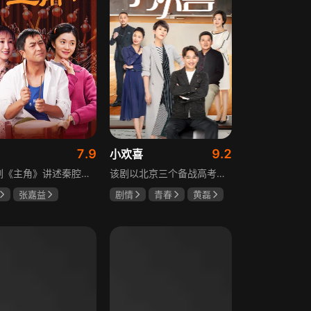
7.9
9.2
小欢喜
电视剧《主角》讲述秦腔名伶忆秦娥阴差阳错被舅舅胡三元带入剧团，历经近半个世纪兴衰起伏，从牧羊女成长为一代秦腔名伶的故事，剧集以秦腔发展为脉络映射大历史起落，反映中国社会四十年变迁中普通人的情感生活与命运，展现传统艺术传承与时代变迁的交织。
该剧以北京三个备战高考的家庭为核心，讲述童文洁与方一凡、宋倩与乔英子、季胜利与季杨杨这几组亲子，在升学压力下，围绕成绩、陪伴、沟通等问题产生的矛盾与磨合，展现了中年家长与青春期孩子共同成长的温馨故事。
张嘉益
剧情
青春
黄磊
存
秦海璐
海清
陶虹