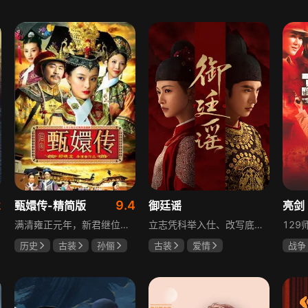
于荣光
秋瓷炫
陈靖可
虞书欣
夏小
朱晓渔
马伯骞
2
9.4
甄嬛传-精简版
御廷谣
亮剑
满清雍正元年，新君继位后朝堂看似祥和实则暗流涌动，后宫华妃与皇后分庭抗礼，各方势力裹挟其中凶险异常，太后主持选秀拉开帷幕，大理寺少卿甄远道长女甄嬛意外得雍正赏识步入皇宫，在皇后与华妃的夹击下，甄嬛小心周旋忍辱负重，不得不用智慧保护自己，一次次卷入残酷宫闱斗争。
立志凭科举入仕、改写底层命运的孤女孟廷辉因意外结识微服私访的少年新帝英寡，二人联手铲除沙州官匪，英寡赏识其胆识智谋，暗中助力她赴京赶考。孟廷辉入京后遭科举舞弊构陷，凭智勇自证清白，被英寡破格任命为察闻院主事，清查虎啸帮、晚香阁等黑恶势力，逐步牵出血月会复国阴谋与朝堂权斗。二人从君臣知己渐生情愫，历经身世谜团、朝堂阻力与边境战乱，最终平定叛乱、整肃朝纲，携手共护江山万民。
历史
古装
孙俪
古装
爱情
战争
陈建斌
蔡少芬
陈哲远
吴谨言
童蕾
吕行