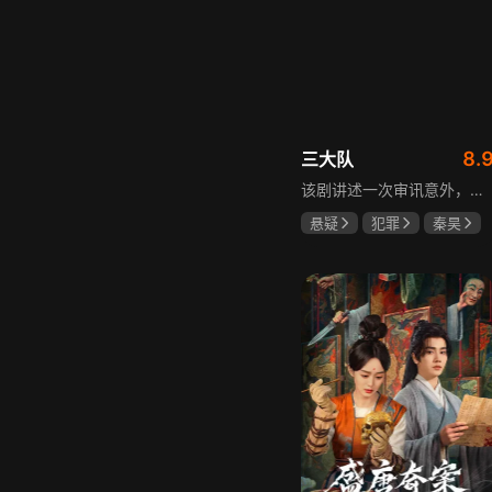
8.
三大队
该剧讲述一次审讯意外，三大队刑警程兵入狱服刑，队友受牵连脱警、降职，曾经的警界精英三大队分崩离析。十年牢狱，程兵重获自由，失去一切，而案件的犯罪嫌疑人王大勇依旧在逃。穿一天警服，终身是正义，不甘化作执着，利刃再次出鞘，程兵和三大队的兄弟重新集结踏上追凶之路，在孤独漫长的旅途中配合警方千里追凶，也在这苦行僧一样的历程中重新找到人生的坐标和生命的意义。本片根据原载于“网易人间”作者深蓝的《请转告局长，三大队任务完成》改编。
悬疑
犯罪
秦昊
李乃文
陈明昊