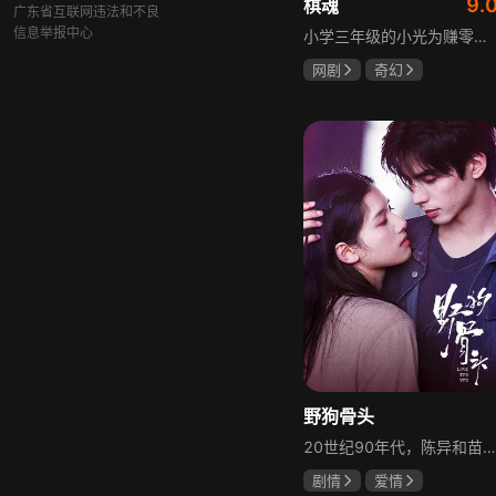
9.
棋魂
广东省互联网违法和不良
信息举报中心
小学三年级的小光为赚零用钱到爷爷家寻宝，偶然翻出旧棋盘，接触棋盘的一瞬间，附身棋盘中的棋士褚嬴的灵魂进入了小光体内。后来小光在学校围棋会所结识少年天才小亮，为测试褚嬴实力，小光贸然与小亮对弈并小胜，他误以为褚嬴棋力平平，小亮却大受打击。数日后小亮再次挑战，再次惨败在褚嬴手下，二人从此成了相爱相杀的棋坛宿敌。在褚嬴指导下，小光进步神速，逐渐对围棋产生兴趣，最终在全国大赛与小亮激战中，褚嬴下出绝妙一局，小光却看出更高一着，终于在自己努力、褚嬴帮助和与小亮的磨练中，独立对弈，燃起真正的棋魂。
网剧
奇幻
胡先煦
张超
郝富申
野狗骨头
20世纪90年代，陈异和苗靖因父母相识结缘，从充满敌意到彼此依靠，后因家庭变故不得不相依为命。大学时苗靖告白，陈异却因纵火案逼她离开藤城。多年后重逢，陈异为保护苗靖以身入局，两人并肩对抗走私团伙，最终陈异告白，两人终成眷属。
剧情
爱情