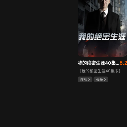
8.
我的绝密生涯40集版
《我的绝密生涯40集版》以1931年东北为背景，苏联特使引发暗杀行动，商人关郁达卷入被重伤失踪，妻子谭梓君带家人在新京安顿。八年后关郁达打入日本特务机关为我党提供情报，与谭梓君相遇却因身份不能相认，谭梓君心中充满怀疑。
谍战
战争
黄志忠
左小青
吴刚