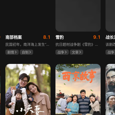
9
8.1
9.1
南部档案
雪豹
战长
民国初年，南洋海上发生“水鬼望乡”离奇命案，张家外派调查神秘事务的南部档案馆坐办张海盐、张海虾二人搭档亲往调查，却意外卷入了一个用于猎杀海外张家人的绝命死局。张海虾以自己的死谋局求解，送张海盐上了“南安号”巨轮回厦城以图他能够有一线生机，但这趟波澜诡谲的航程似乎才刚刚起航，一手遮天的军阀大佬、单纯执着的少年账房、还有十年未见的至亲故人……张海盐独自面对着接踵而至的意外，而当他踏上厦城的那一刻，真正属于两个少年的命运才初初开始转动。
抗日题材战争剧《雪豹》讲述抗日女学生陈怡是一个在革命道路上逐渐成长起来的优秀青年。从慷慨激昂的热血学生，到成熟稳重的革命战士，甚至执行任务的时候还要扮演性格大胆奔放的交际花，打入到敌人内部获取情报。在做情报工作时，与搭档张楚扮假夫妻，多次身陷险境命悬一线。周卫国原本是一名玩世不恭的富家子弟，却不乏热血，抗战时为了保护初恋女友，举枪杀了一名日本人，由此改名换姓走上了革命道路，从国民党中央军校到德国军校，再到回国创建中国第一支特战部队，成为了一个真正的传奇英雄。
剧情
自制
战争
文章
战争
张新成
丁禹兮
陶飞霏
朱杰
杨紫
姜珮瑶