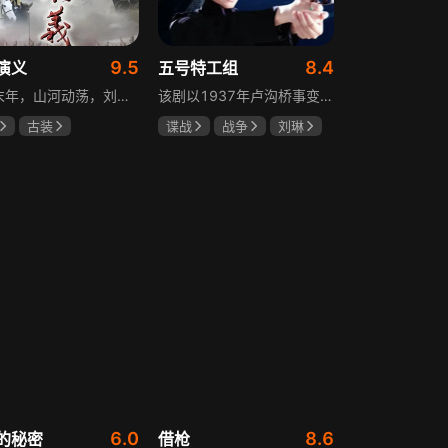
9.5
8.4
演义
五号特工组
东汉末年，山河动荡，刘汉王朝气数将尽。内有十常侍颠倒黑白、祸乱朝纲，外有张氏兄弟高呼“苍天已死，黄巾当立”的口号，掀起浩大的农民起义，一时间狼烟四起，刘家朝廷宛如大厦将倾，岌岌可危。正所谓乱世出英雄，曹操、公孙瓒、袁术、袁绍、吕布、刘备、孙策、关羽、张飞、诸葛亮等各路豪杰不断涌现，从群雄逐鹿到赤壁之战，从魏蜀吴三国鼎立到三分归一统，波澜壮阔的三国时代的大幕缓缓拉开，本片根据中国古典名著《三国演义》改编。
该剧以1937年卢沟桥事变后的上海为背景，讲述中共地下党员欧阳剑平召集海外同学组成特工组的故事。组员涵盖情报、密码、爆破、神偷等领域人才，他们以法租界上流社会身份为掩护，与日军特高课、汪伪76号等势力展开较量，屡屡涉险却最终完成任务。剧集以真实史料为基础，展现了抗日时期地下工作者的智勇无畏与家国情怀。
古装
谍战
战争
刘琳
强
孙彦军
于震
王丽坤
安
6.0
8.6
的秘密
借枪