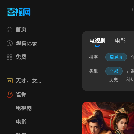
首页
电视剧
电影
观看记录
免费
排序
周最热
类型
全部
古
历史
科
天才，女友
雀骨
电视剧
电影