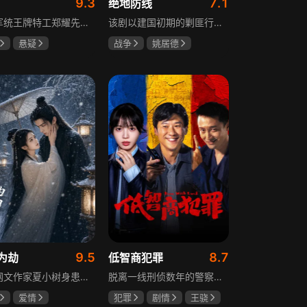
9.3
7.1
绝地防线
重庆军统王牌特工郑耀先实为潜伏的中共特工“风筝”，上线牺牲后他与组织失联，解放后化名周志乾继续提供情报。身份证实后他仍协助破获特务案，三十年情报生涯中他遭敌人追杀、妻离子散，为国家牺牲是他的人生价值。
该剧以建国初期的剿匪行动为背景，讲述中国人民解放军西线小分队追击黑山寺国民党残部的故事。小分队在执行任务过程中，严格遵照上级指示，既要完成军事目标，又全力保护沿途百姓的生命财产安全，同时对残部人员采取劝降与救治相结合的策略。最终，小分队成功控制了区域内的疫情，救出了愿意投诚的士兵，圆满完成了剿匪解救任务，展现了解放军的优良作风与使命担当。
悬疑
战争
姚居德
龙
罗海琼
邵思涵
刘立胜
冉
9.5
8.7
为劫
低智商犯罪
现代网文作家夏小树身患绝症，临终前未能完成最后一部长篇小说，带着遗憾离世，却意外穿越进自己笔下的世界，成为书中的明月公主。夏小树步步为营，一次次改写危机。当夏小树耗尽预知，失去剧本掌控，她和萧景琰的命运急转直下。萧景琰被逼另娶他人，两人被迫私奔，却在曙光初现时遭遇追兵——夏小树中箭身亡，萧景琰抱着她痛不欲生。十年后，登基为帝的萧景琰在上元灯会上，遇见一个提着兔子灯的姑娘，与当年的明月一模一样……
脱离一线刑侦数年的警察张一昂，因省厅匿名举报信被派往三江口调查。他刚到就遇刑警队长被害，洗清嫌疑时意外抓获连环杀人案凶手，迅速建立声望。张一昂锁定当地富商周荣团伙，蠢贼间勾心斗角的蝴蝶效应助警方屡建奇功，最终查明同僚遇害真相，让真凶落网。剧集以喜剧风格展现刑侦故事，充满黑色幽默。
爱情
犯罪
剧情
王骁