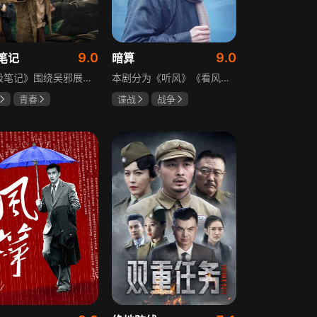
9.0
9.0
笔记
暗算
《终极笔记》围绕吴邪展开，他因好奇三叔经历，历险归来收神秘录像带后卷入阴谋，只身闯格尔木疗养院偶遇张起灵等六人组队，在西王母宫发现陨玉，却遇三叔失踪、张起灵失忆。众人寻记忆探张家古楼，因裘德考介入受阻，后联手霍老太再探遭意外，谜团未解，吴邪被迫伪装成三叔，剧情充满冒险与悬疑。
本剧分为《听风》《看风》和《捕风》三个篇章，三者在时间关系及故事上相对独立，又千丝万缕。听风，即无线电侦听者，是一群“靠耳朵打江山”的人，他们的耳朵可以听到天外之音、无声之音、秘密之音。看风，即密码破译的人，是一群“善于神机妙算”的人，他们的慧眼可以识破天机、释读天书、看阅无字之书。捕风，即我党地下工作者，在国民党大肆实施白色恐怖时期，他们是牺牲者更是战斗者，乔装打扮深入虎穴，迎风而战，为缔造共和国立下不朽的丰功伟业。
青春
谍战
战争
晞
肖宇梁
柳云龙
祝希娟
克孜
高明