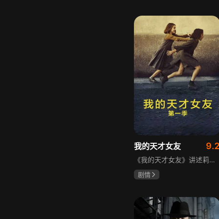
宋威龙
张婧仪
田征
9.
我的天才女友
《我的天才女友》讲述莉拉和莱侬这对好朋友的童年与少年时代。故事从友情开始，描绘女性友情的微妙变化——她们相互支持、妒忌和猜疑，又不断向外拓展，在与外部世界的试探中为自己塑形。莉拉聪明漂亮，莱侬羡慕她的天赋与决断力，两人都视对方为隐秘镜子，暗暗角力，展现女性成长中的复杂关系与自我探寻。
剧情
伊利莎·德尔·吉尼欧
卢多维卡·纳斯提
玛格丽塔·马祖可