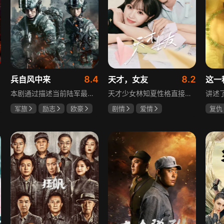
8.4
8.2
兵自风中来
天才，女友
这一
本剧通过描述当前陆军最具新型作战特色的特战、空突、侦察、信息等代表性兵种的官兵练兵备战，在历次实战演习中磨砺意志技能、逐渐形成新质作战能力等故事，反映了某集团军党委坚决落实习主席新时代强军思想，着眼打造一流陆军，谋划转型，大力推进战斗力建设的历史担当，浓缩了陆军官兵改革面前备战打仗矢志强军的铁血追求、展现了新时代陆军官兵积极投身军队转型的全新风貌，是一部融合备战打仗、青春成长励志、英雄主义传承，同时将军人荣誉、使命、爱情熔为一炉的军事题材正能量大剧。
天才少女林知夏性格直接、不善交际，从小没有好友。考入省一中后，她因解题比拼与性格阳光的学霸江逾白相识并成为同桌。作为社交达人的江逾白帮林知夏融入集体交到汤婷婷、段启言、沈负暄、金百慧等朋友，林知夏为表达感谢帮他补习功课，两人渐渐从竞争走向互助，最终成为最好的朋友。俩人还一同解决同学被骗、一起参加社团活动与省数学竞赛，在这个过程中，江逾白对林知夏感情渐深，但只把爱意埋在心里。林知夏被保送复旦后，江逾白准备在毕业之旅对她告白，却因母亲卷入诈骗案而遗憾离开，俩人最终能否冲破阻碍走到一起
军旅
励志
欧豪
剧情
爱情
复仇
蓝盈莹
丁勇岱
田曦薇
胡一天
王楚
厉嘉琪
毛孩