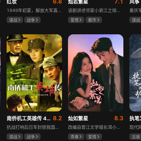
0
6.8
7.1
红妆
灿若繁星
风筝
1949年初夏，解放大军直抵上海，国民党国防部保密局的中共地下党员邓家骥奉命撤往台湾，其妻同为地下党的沈荷因临产被留在上海。新中国成立之初，面对敌特的破坏活动，斗争形势严峻，沈荷隐藏真实身份，继续与敌人展开新一轮斗争，在隐秘战线坚守信仰，为新政权的稳定默默奉献。
该剧讲述邻家小弟江之旭留学归来，竟成了夏千星的顶头上司。从小管着江之旭、事事压他一头的夏千星无法接受，两人互不服气，在公司内外明争暗斗。江之旭借职位刁难夏千星，夏千星则用姐姐身份压制他，然而夏千星不知道，江之旭拼尽全力坐上这个位子，就是为了陪在她身边保护她。
谍战
战争
爱情
都市
谍战
张歆艺
孙妍恩
曹景皓
柳云
毕雪
李小
8.2
8.3
南侨机工英雄传 43集版
灿如繁星
执笔
抗战打响后日军封锁我国运输路线，神鼓滇缅公路撑起抗战后勤补给，因急缺司机和技工，三千余名南洋华侨毅然归国共赴国难。方家兄弟是典型代表，大哥方天海表面投靠日军实为中共地下工作者，委曲求全游走生死间；弟弟方千树从纨绔子弟成长为抗日战士。剧集以真实历史为背景，展现华侨爱国情怀与民族大义。
改编自晋江文学城长洱小说《狭路》，讲述心理学博士林晚星遭遇变故后返乡任教，邂逅顶级教练王法，带领垫底差生逆袭追梦的热血救赎故事。林晚星用“自由式”教育，培养少年们的独立人格，帮他们学会生活、融洽自我、发现所爱、勇于追求，诠释“不远狭路，终见光明”的成长内核。
谍战
战争
青春
爱情
古装