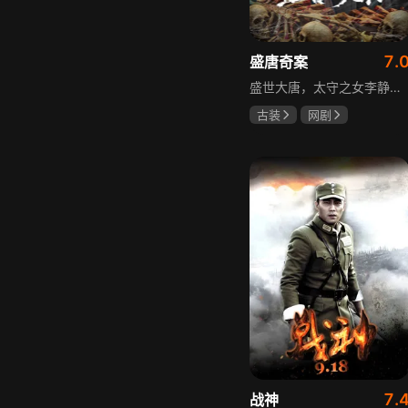
7.
盛唐奇案
盛世大唐，太守之女李静澜天赋异禀，擅验尸断案，与神秘“鬼探”决明、武艺高强的捕快苏御安联手追凶，揭开一桩桩离奇悬案：双生姐妹的生死置换、跨越十七年的书生冤案、雅集会上的连环仪式杀人等。在迷雾与鲜血中，李静澜与决明暗生情愫，彼此扶持，坚守心中正道，挣脱宿命桎梏。盛世灯火之下，他们以智慧与勇气涤荡污浊，书写下一段守护正义与清明的传奇。
古装
网剧
何泓姗
李菲
何泊远
7.
战神