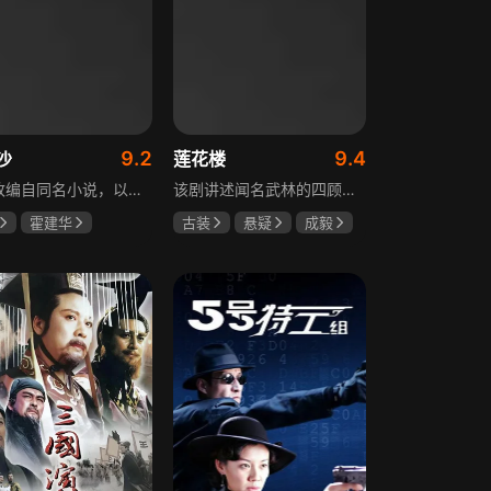
9.2
9.4
沙
莲花楼
该剧改编自同名小说，以中国近代史上著名的“长沙会战”为背景，借由长沙城一户普通胡姓人家在战争中的命运浮沉，展现战火的无情以及在日军铁蹄侵略下中华儿女奋起抗战的不屈精神。1938年10月日军攻陷武汉，长沙危在旦夕，城中茶园巷的胡家人在孙女婿薛君山的支持下，为最宠爱的龙凤胎湘湘和小满安排退路。薛君山先将湘湘介绍给留洋归来保卫长沙的顾清明，可惜二人一见面便势同水火，薛君山只好另选人家。湘湘订婚当日，蒋介石密令火烧长沙，因指挥失当酿成巨大灾难，繁华古城毁于一旦，很多人包括湘湘的未婚夫一家被活活烧死。焦土上，各地英雄儿女齐聚长沙，和湖南人民一起阻挡敌人铁蹄，胡家人也在劫难中演绎了一幕幕悲欢离合。
该剧讲述闻名武林的四顾门门主李相夷在一次大战后身受重伤，从此退隐江湖成为淡泊名利的“假神医”李莲花。他遇到新交方多病与旧敌笛飞声后，重新卷入江湖。江湖暗流涌动，疑团扑朔迷离，抽丝剥茧方能断出真相，一段荡气回肠的侠义情即将热血展开，展现了侠义、探案与江湖恩怨交织的精彩故事。
霍建华
古装
悬疑
成毅
任程伟
曾舜晞
肖顺尧