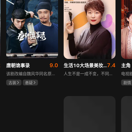
2
9.0
7.4
唐朝诡事录
生活10大场景美妆秘籍
主角
该剧改编自魏风华同名原著，讲述繁华大唐盛世下发生的一系列奇闻异事。长安金吾卫中郎将卢凌风与狄公亲传弟子苏无名携手，共破《长安红茶》《石桥图》等九个诡异案件，从新娘失踪案到宫廷秘闻，从朝堂到乡间，他们在破案过程中相互了解，逐渐成长，共同守护苍生，担负起挽救社稷于危急的使命。
人生不是一成不变，不同的场合不同的角色，适宜的妆容造型往往能帮助人们建立自信、破冰社交，开启一个良好开端，做到事半功倍。姜月辉老师亲自打造的《10大生活场景角色妆容课程》，将针对不同的生活场景和角色需求，教授相应的妆容造型技巧，让学员轻松驾驭每个人生角色，打造出适合自己的妆容，提升个人形象和气质。
古装
悬疑
剧情
杨旭文
杨志刚
刘浩
郜思雯