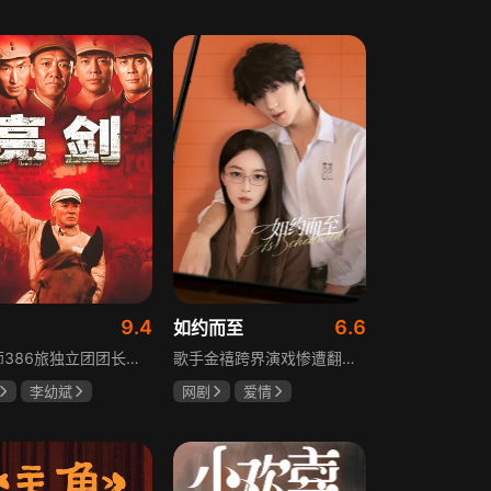
树
萧景琰
田曦薇
王传君
9.4
6.6
如约而至
129师386旅独立团团长李云龙敢想敢干、不按规矩办事，脾气火爆性格直爽，带领独立团展现出敢于拼杀的劲头，接连击败坂田连队、山崎大队、山本部队，名声大噪却因屡次犯规遭贬斥。抗战时期他与国军358团团长楚云飞惺惺相惜，徐蚌会战中一较高下双双重伤，养病期间李云龙与护士田雨相恋，两人及亲人战友历经国家沧桑巨变。
歌手金禧跨界演戏惨遭翻车，全网群嘲演技拉胯！不服输的他另辟蹊径，转行试水音乐剧，誓要逆袭打脸。机缘巧合下，他对高冷硬核的金牌音乐剧导演宁瑾一见心动，两人意外留下暧昧一吻，转头试镜现场再度狭路相逢。 宁瑾本就抵触偶像跨界，对半路空降的流量新人金禧百般严苛，花式魔鬼训练轮番上线。金禧顶住剧团前辈排挤、同行暗算、舆论刁难等重重危机，日夜苦练打磨演技，慢慢褪去偶像光环、解锁真实自我，一点点打动高冷导演和剧团众人。 一路走来，二人历经误会争执、事业危机、亲情心结、分手磨合多重考验，在并肩拯救濒临倒闭的剧团、携手打磨《倩女幽魂》剧目、共渡舞台难关的过程中，情愫渐生、双向治愈。最终剧目首演大获成功，叛逆
李幼斌
网剧
爱情
何政军
吴俊霆
赵尧珂
高晓攀