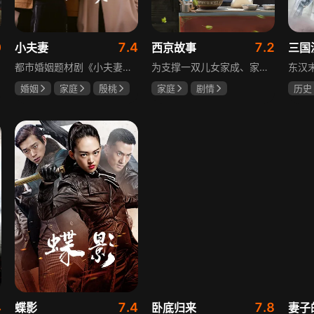
0
7.4
7.2
小夫妻
西京故事
三国
都市婚姻题材剧《小夫妻》围绕经营十年婚姻的周全与车莉展开，原本家庭美满的二人突遭变故：周全怀才不遇还意外被裁员，车莉则被迫赶鸭子上架仓促创业，不可预期的生活变动让他们的婚姻陷入僵局。而立之年的两人，在现实压力与情感拉扯中挣扎，面临诸多矛盾与考验，他们能否重新调整生活节奏，修复婚姻关系，回到幸福生活的轨道，是该剧的核心看点。
为支撑一双儿女家成、家秀的“求学大业”，一家之主罗天福携妻子慧娟进了西京城。在西京城里，罗天福见证了身边的小人物们在大城市的生存之难，自身也经历了种种艰辛：饼铺生意屡屡受挫，妻子慧娟不满他“固执守旧”的经营方式闹起分居，儿子家成无法适应从乡村到城市的生活状况不断离校出走，重重打击不断袭来，使他头一次对自己坚守多年的人生观和价值观产生怀疑。自己这样做究竟是对是错，城市是不是真的不适合他这种“坚持老一套”的人生存。女儿家秀的支持鼓励使罗天福重拾信心，那些曾经接受罗天福帮助的人也反过来帮助他，纠缠不清的矛盾随之一一化解。罗家人终于在西京这座大城扎下了根，向着美好的未来继续前行。该剧围绕农村家庭在城市的奋斗历程展开，展现了小人物的坚韧与善良，充满了励志色彩与现实关怀。
婚姻
家庭
殷桃
家庭
剧情
历史
郭京飞
齐溪
张国强
陈小艺
唐国
石安妮
鲍国
4
7.4
7.8
蝶影
卧底归来
妻子