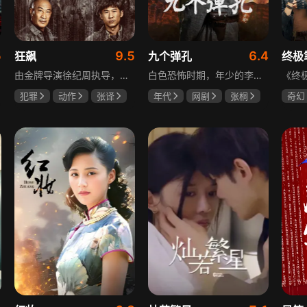
5
9.5
6.4
狂飙
九个弹孔
终极
由金牌导演徐纪周执导，张译、张颂文、李一桐、张志坚、吴刚领衔主演，倪大红、韩童生、李建义特邀主演的中央政法委重点项目。一部扫黑除恶坚决斗争的回忆录，横跨20年的群像叙事全景式展现时代变迁下的黑白较量与复杂人性。
白色恐怖时期，年少的李智信家破人亡后投身革命武装，因作战有勇有谋获“小狼崽子”绰号。他长期率部孤悬敌后，与日寇、反动派对决，多次负伤仍不改初心。凭借坚韧意志，他从游击队员成长为新四军干部、解放军司令员，身上的九个弹孔是他践行革命誓言、见证成长的勋章。
犯罪
动作
张译
年代
网剧
张桐
奇幻
张颂文
李一桐
何雨虹
李桓
曾舜
哈妮