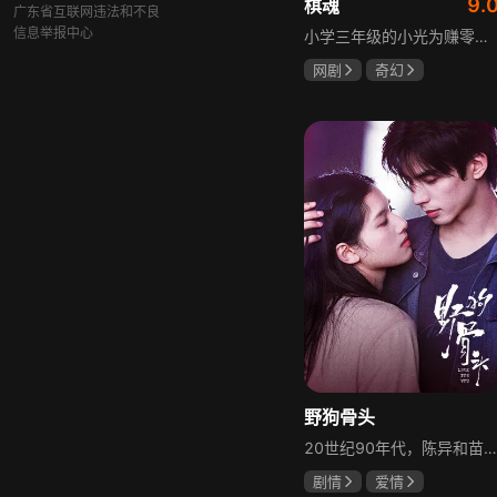
9.
棋魂
广东省互联网违法和不良
信息举报中心
小学三年级的小光为赚零用钱到爷爷家寻宝，偶然翻出旧棋盘，接触棋盘的一瞬间，附身棋盘中的棋士褚嬴的灵魂进入了小光体内。后来小光在学校围棋会所结识少年天才小亮，为测试褚嬴实力，小光贸然与小亮对弈并小胜，他误以为褚嬴棋力平平，小亮却大受打击。数日后小亮再次挑战，再次惨败在褚嬴手下，二人从此成了相爱相杀的棋坛宿敌。在褚嬴指导下，小光进步神速，逐渐对围棋产生兴趣，最终在全国大赛与小亮激战中，褚嬴下出绝妙一局，小光却看出更高一着，终于在自己努力、褚嬴帮助和与小亮的磨练中，独立对弈，燃起真正的棋魂。
网剧
奇幻
胡先煦
张超
郝富申
野狗骨头
20世纪90年代，陈异和苗靖因父母相识结缘，从充满敌意到彼此依靠，后因家庭变故不得不相依为命。大学时苗靖告白，陈异却因纵火案逼她离开藤城。多年后重逢，陈异为保护苗靖以身入局，两人并肩对抗走私团伙，最终陈异告白，两人终成眷属。
剧情
爱情