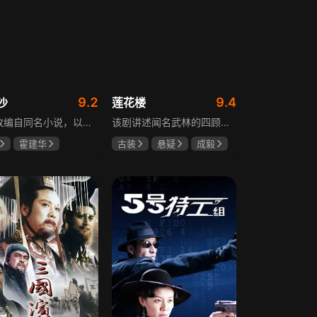
9.2
9.4
沙
莲花楼
该剧改编自同名小说，以中国近代史上著名的“长沙会战”为背景，借由长沙城一户普通胡姓人家在战争中的命运浮沉，展现战火的无情以及在日军铁蹄侵略下中华儿女奋起抗战的不屈精神。1938年10月日军攻陷武汉，长沙危在旦夕，城中茶园巷的胡家人在孙女婿薛君山的支持下，为最宠爱的龙凤胎湘湘和小满安排退路。薛君山先将湘湘介绍给留洋归来保卫长沙的顾清明，可惜二人一见面便势同水火，薛君山只好另选人家。湘湘订婚当日，蒋介石密令火烧长沙，因指挥失当酿成巨大灾难，繁华古城毁于一旦，很多人包括湘湘的未婚夫一家被活活烧死。焦土上，各地英雄儿女齐聚长沙，和湖南人民一起阻挡敌人铁蹄，胡家人也在劫难中演绎了一幕幕悲欢离合。
该剧讲述闻名武林的四顾门门主李相夷在一次大战后身受重伤，从此退隐江湖成为淡泊名利的“假神医”李莲花。他遇到新交方多病与旧敌笛飞声后，重新卷入江湖。江湖暗流涌动，疑团扑朔迷离，抽丝剥茧方能断出真相，一段荡气回肠的侠义情即将热血展开，展现了侠义、探案与江湖恩怨交织的精彩故事。
霍建华
古装
悬疑
成毅
任程伟
曾舜晞
肖顺尧