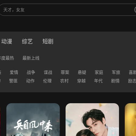
动漫
综艺
短剧
年度最热
最新上线
装
爱情
战争
谍战
罪案
悬疑
家庭
军旅
喜
幻
警匪
动作
伦理
农村
穿越
年代
剧情
励