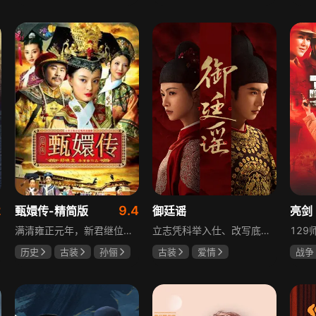
于荣光
秋瓷炫
陈靖可
虞书欣
夏小
朱晓渔
马伯骞
2
9.4
甄嬛传-精简版
御廷谣
亮剑
满清雍正元年，新君继位后朝堂看似祥和实则暗流涌动，后宫华妃与皇后分庭抗礼，各方势力裹挟其中凶险异常，太后主持选秀拉开帷幕，大理寺少卿甄远道长女甄嬛意外得雍正赏识步入皇宫，在皇后与华妃的夹击下，甄嬛小心周旋忍辱负重，不得不用智慧保护自己，一次次卷入残酷宫闱斗争。
立志凭科举入仕、改写底层命运的孤女孟廷辉因意外结识微服私访的少年新帝英寡，二人联手铲除沙州官匪，英寡赏识其胆识智谋，暗中助力她赴京赶考。孟廷辉入京后遭科举舞弊构陷，凭智勇自证清白，被英寡破格任命为察闻院主事，清查虎啸帮、晚香阁等黑恶势力，逐步牵出血月会复国阴谋与朝堂权斗。二人从君臣知己渐生情愫，历经身世谜团、朝堂阻力与边境战乱，最终平定叛乱、整肃朝纲，携手共护江山万民。
历史
古装
孙俪
古装
爱情
战争
陈建斌
蔡少芬
陈哲远
吴谨言
童蕾
吕行