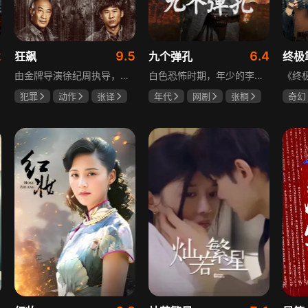
2
9.5
6.4
狂飙
九个弹孔
终极
由金牌导演徐纪周执导，张译、张颂文、李一桐、张志坚、吴刚领衔主演，倪大红、韩童生、李建义特邀主演的中央政法委重点项目。一部扫黑除恶坚决斗争的回忆录，横跨20年的群像叙事全景式展现时代变迁下的黑白较量与复杂人性。
白色恐怖时期，年少的李智信家破人亡后投身革命武装，因作战有勇有谋获“小狼崽子”绰号。他长期率部孤悬敌后，与日寇、反动派对决，多次负伤仍不改初心。凭借坚韧意志，他从游击队员成长为新四军干部、解放军司令员，身上的九个弹孔是他践行革命誓言、见证成长的勋章。
犯罪
动作
张译
年代
网剧
张桐
奇幻
张颂文
李一桐
何雨虹
李桓
曾舜
哈妮