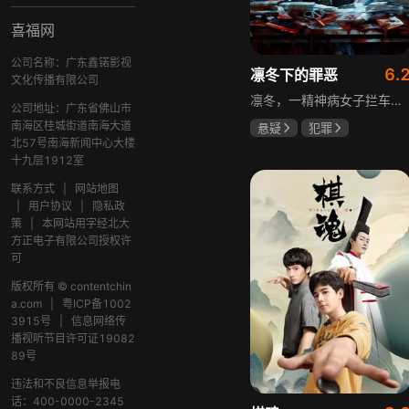
喜福网
公司名称：广东鑫锘影视
6.
凛冬下的罪恶
文化传播有限公司
凛冬，一精神病女子拦车报案，称丈夫杀人，刑警沈栋梁吴红兵由此揭开系列碎尸案真相。然而风浪未平，储蓄所抢劫杀人案，少女失踪案，流窜抢车案接连发生，沈栋梁与吴红兵追凶之际，竟牵出改变二人命运的人性悲剧。
公司地址：广东省佛山市
南海区桂城街道南海大道
悬疑
犯罪
北57号南海新闻中心大楼
吴昊宸
张睿
十九层1912室
王大奇
联系方式
|
网站地图
|
用户协议
|
隐私政
策
|
本网站用字经北大
方正电子有限公司授权许
可
版权所有 © contentchin
a.com
|
粤ICP备1002
3915号
|
信息网络传
播视听节目许可证19082
89号
违法和不良信息举报电
话：400-0000-2345