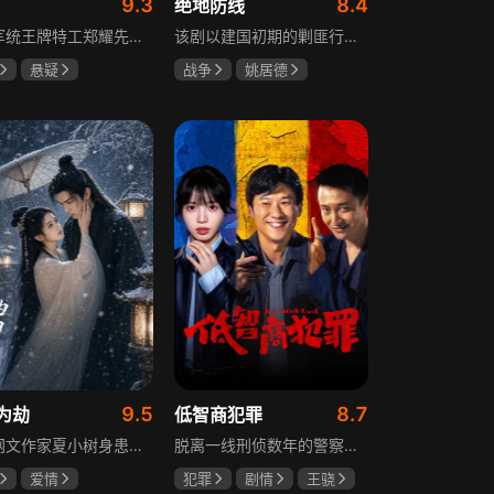
9.3
8.4
绝地防线
重庆军统王牌特工郑耀先实为潜伏的中共特工“风筝”，上线牺牲后他与组织失联，解放后化名周志乾继续提供情报。身份证实后他仍协助破获特务案，三十年情报生涯中他遭敌人追杀、妻离子散，为国家牺牲是他的人生价值。
该剧以建国初期的剿匪行动为背景，讲述中国人民解放军西线小分队追击黑山寺国民党残部的故事。小分队在执行任务过程中，严格遵照上级指示，既要完成军事目标，又全力保护沿途百姓的生命财产安全，同时对残部人员采取劝降与救治相结合的策略。最终，小分队成功控制了区域内的疫情，救出了愿意投诚的士兵，圆满完成了剿匪解救任务，展现了解放军的优良作风与使命担当。
悬疑
战争
姚居德
龙
罗海琼
邵思涵
刘立胜
冉
9.5
8.7
为劫
低智商犯罪
现代网文作家夏小树身患绝症，临终前未能完成最后一部长篇小说，带着遗憾离世，却意外穿越进自己笔下的世界，成为书中的明月公主。夏小树步步为营，一次次改写危机。当夏小树耗尽预知，失去剧本掌控，她和萧景琰的命运急转直下。萧景琰被逼另娶他人，两人被迫私奔，却在曙光初现时遭遇追兵——夏小树中箭身亡，萧景琰抱着她痛不欲生。十年后，登基为帝的萧景琰在上元灯会上，遇见一个提着兔子灯的姑娘，与当年的明月一模一样……
脱离一线刑侦数年的警察张一昂，因省厅匿名举报信被派往三江口调查。他刚到就遇刑警队长被害，洗清嫌疑时意外抓获连环杀人案凶手，迅速建立声望。张一昂锁定当地富商周荣团伙，蠢贼间勾心斗角的蝴蝶效应助警方屡建奇功，最终查明同僚遇害真相，让真凶落网。剧集以喜剧风格展现刑侦故事，充满黑色幽默。
爱情
犯罪
剧情
王骁