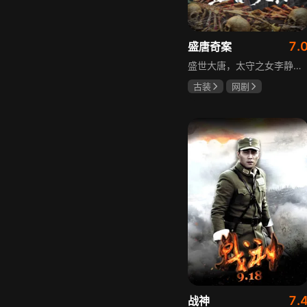
7.
盛唐奇案
盛世大唐，太守之女李静澜天赋异禀，擅验尸断案，与神秘“鬼探”决明、武艺高强的捕快苏御安联手追凶，揭开一桩桩离奇悬案：双生姐妹的生死置换、跨越十七年的书生冤案、雅集会上的连环仪式杀人等。在迷雾与鲜血中，李静澜与决明暗生情愫，彼此扶持，坚守心中正道，挣脱宿命桎梏。盛世灯火之下，他们以智慧与勇气涤荡污浊，书写下一段守护正义与清明的传奇。
古装
网剧
何泓姗
李菲
何泊远
7.
战神