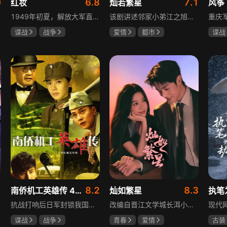
0
6.8
7.1
红妆
灿若繁星
风筝
1949年初夏，解放大军直抵上海，国民党国防部保密局的中共地下党员邓家骥奉命撤往台湾，其妻同为地下党的沈荷因临产被留在上海。新中国成立之初，面对敌特的破坏活动，斗争形势严峻，沈荷隐藏真实身份，继续与敌人展开新一轮斗争，在隐秘战线坚守信仰，为新政权的稳定默默奉献。
该剧讲述邻家小弟江之旭留学归来，竟成了夏千星的顶头上司。从小管着江之旭、事事压他一头的夏千星无法接受，两人互不服气，在公司内外明争暗斗。江之旭借职位刁难夏千星，夏千星则用姐姐身份压制他，然而夏千星不知道，江之旭拼尽全力坐上这个位子，就是为了陪在她身边保护她。
谍战
战争
爱情
都市
谍战
张歆艺
孙妍恩
曹景皓
柳云
毕雪
李小
8.2
8.3
南侨机工英雄传 43集版
灿如繁星
执笔
抗战打响后日军封锁我国运输路线，神鼓滇缅公路撑起抗战后勤补给，因急缺司机和技工，三千余名南洋华侨毅然归国共赴国难。方家兄弟是典型代表，大哥方天海表面投靠日军实为中共地下工作者，委曲求全游走生死间；弟弟方千树从纨绔子弟成长为抗日战士。剧集以真实历史为背景，展现华侨爱国情怀与民族大义。
改编自晋江文学城长洱小说《狭路》，讲述心理学博士林晚星遭遇变故后返乡任教，邂逅顶级教练王法，带领垫底差生逆袭追梦的热血救赎故事。林晚星用“自由式”教育，培养少年们的独立人格，帮他们学会生活、融洽自我、发现所爱、勇于追求，诠释“不远狭路，终见光明”的成长内核。
谍战
战争
青春
爱情
古装