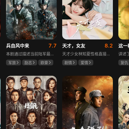
7.7
8.2
兵自风中来
天才，女友
这一
本剧通过描述当前陆军最具新型作战特色的特战、空突、侦察、信息等代表性兵种的官兵练兵备战，在历次实战演习中磨砺意志技能、逐渐形成新质作战能力等故事，反映了某集团军党委坚决落实习主席新时代强军思想，着眼打造一流陆军，谋划转型，大力推进战斗力建设的历史担当，浓缩了陆军官兵改革面前备战打仗矢志强军的铁血追求、展现了新时代陆军官兵积极投身军队转型的全新风貌，是一部融合备战打仗、青春成长励志、英雄主义传承，同时将军人荣誉、使命、爱情熔为一炉的军事题材正能量大剧。
天才少女林知夏性格直接、不善交际，从小没有好友。考入省一中后，她因解题比拼与性格阳光的学霸江逾白相识并成为同桌。作为社交达人的江逾白帮林知夏融入集体交到汤婷婷、段启言、沈负暄、金百慧等朋友，林知夏为表达感谢帮他补习功课，两人渐渐从竞争走向互助，最终成为最好的朋友。俩人还一同解决同学被骗、一起参加社团活动与省数学竞赛，在这个过程中，江逾白对林知夏感情渐深，但只把爱意埋在心里。林知夏被保送复旦后，江逾白准备在毕业之旅对她告白，却因母亲卷入诈骗案而遗憾离开，俩人最终能否冲破阻碍走到一起
军旅
励志
欧豪
剧情
爱情
复仇
蓝盈莹
丁勇岱
田曦薇
胡一天
王楚
厉嘉琪
毛孩