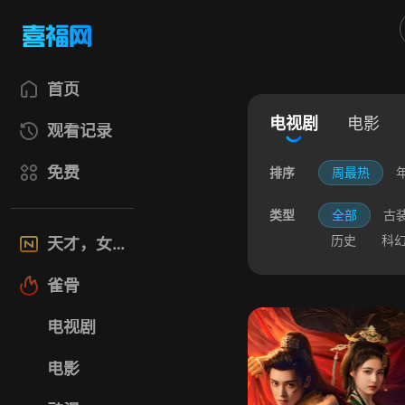
首页
电视剧
电影
观看记录
免费
排序
周最热
类型
全部
古
历史
科
天才，女友
雀骨
电视剧
电影