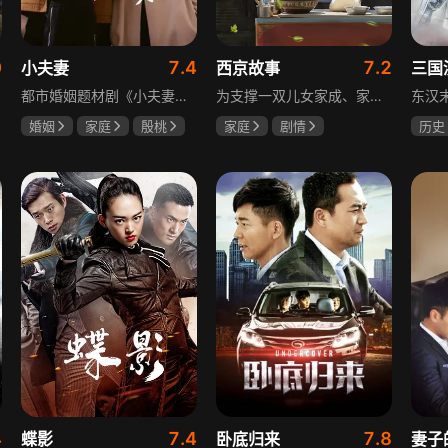
0
7.4
7.2
小夫妻
西京故事
三国
都市婚姻题材剧《小夫妻》围绕经营十年婚姻的周全与车莉展开，原本家庭美满的二人突遭变故：周全怀才不遇还意外被裁员，车莉则被迫赶鸭子上架仓促创业，不可预期的生活变动让他们的婚姻陷入僵局。而立之年的两人，在现实压力与情感拉扯中挣扎，面临诸多矛盾与考验，他们能否重新调整生活节奏，修复婚姻关系，回到幸福生活的轨道，是该剧的核心看点。
为支撑一双儿女家成、家秀的“求学大业”，一家之主罗天福携妻子慧娟进了西京城。在西京城里，罗天福见证了身边的小人物们在大城市的生存之难，自身也经历了种种艰辛：饼铺生意屡屡受挫，妻子慧娟不满他“固执守旧”的经营方式闹起分居，儿子家成无法适应从乡村到城市的生活状况不断离校出走，重重打击不断袭来，使他头一次对自己坚守多年的人生观和价值观产生怀疑。自己这样做究竟是对是错，城市是不是真的不适合他这种“坚持老一套”的人生存。女儿家秀的支持鼓励使罗天福重拾信心，那些曾经接受罗天福帮助的人也反过来帮助他，纠缠不清的矛盾随之一一化解。罗家人终于在西京这座大城扎下了根，向着美好的未来继续前行。该剧围绕农村家庭在城市的奋斗历程展开，展现了小人物的坚韧与善良，充满了励志色彩与现实关怀。
婚姻
家庭
殷桃
家庭
剧情
历史
郭京飞
齐溪
张国强
陈小艺
唐国
石安妮
鲍国
4
7.4
7.8
蝶影
卧底归来
妻子