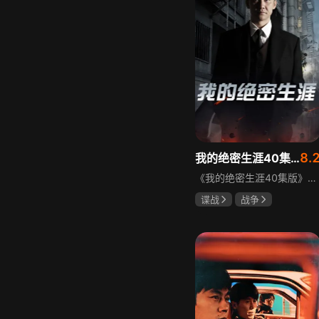
8.
我的绝密生涯40集版
《我的绝密生涯40集版》以1931年东北为背景，苏联特使引发暗杀行动，商人关郁达卷入被重伤失踪，妻子谭梓君带家人在新京安顿。八年后关郁达打入日本特务机关为我党提供情报，与谭梓君相遇却因身份不能相认，谭梓君心中充满怀疑。
谍战
战争
黄志忠
左小青
吴刚