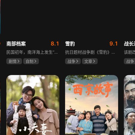
9
8.1
9.1
南部档案
雪豹
战长
民国初年，南洋海上发生“水鬼望乡”离奇命案，张家外派调查神秘事务的南部档案馆坐办张海盐、张海虾二人搭档亲往调查，却意外卷入了一个用于猎杀海外张家人的绝命死局。张海虾以自己的死谋局求解，送张海盐上了“南安号”巨轮回厦城以图他能够有一线生机，但这趟波澜诡谲的航程似乎才刚刚起航，一手遮天的军阀大佬、单纯执着的少年账房、还有十年未见的至亲故人……张海盐独自面对着接踵而至的意外，而当他踏上厦城的那一刻，真正属于两个少年的命运才初初开始转动。
抗日题材战争剧《雪豹》讲述抗日女学生陈怡是一个在革命道路上逐渐成长起来的优秀青年。从慷慨激昂的热血学生，到成熟稳重的革命战士，甚至执行任务的时候还要扮演性格大胆奔放的交际花，打入到敌人内部获取情报。在做情报工作时，与搭档张楚扮假夫妻，多次身陷险境命悬一线。周卫国原本是一名玩世不恭的富家子弟，却不乏热血，抗战时为了保护初恋女友，举枪杀了一名日本人，由此改名换姓走上了革命道路，从国民党中央军校到德国军校，再到回国创建中国第一支特战部队，成为了一个真正的传奇英雄。
剧情
自制
战争
文章
战争
张新成
丁禹兮
陶飞霏
朱杰
杨紫
姜珮瑶