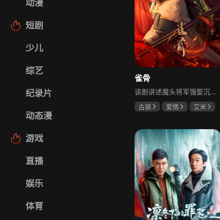
动漫
短剧
少儿
综艺
雀骨
该剧讲述魔头将军强娶沉迷机关术的财迷假千金，两人从契约夫妻起步，在生死局中互扒马甲，爱意与杀意交织共生。过程中他们揭露朝堂阴谋，破解生死乱局，最终共同守护家国太平，融合了权谋、爱情、冒险等多重元素，情节跌宕起伏。
纪录片
古装
爱情
艾米
动态漫
侯明昊
马秋元
游戏
直播
娱乐
体育