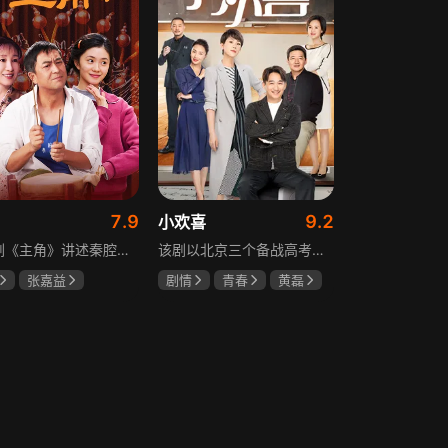
7.9
9.2
小欢喜
电视剧《主角》讲述秦腔名伶忆秦娥阴差阳错被舅舅胡三元带入剧团，历经近半个世纪兴衰起伏，从牧羊女成长为一代秦腔名伶的故事，剧集以秦腔发展为脉络映射大历史起落，反映中国社会四十年变迁中普通人的情感生活与命运，展现传统艺术传承与时代变迁的交织。
该剧以北京三个备战高考的家庭为核心，讲述童文洁与方一凡、宋倩与乔英子、季胜利与季杨杨这几组亲子，在升学压力下，围绕成绩、陪伴、沟通等问题产生的矛盾与磨合，展现了中年家长与青春期孩子共同成长的温馨故事。
张嘉益
剧情
青春
黄磊
存
秦海璐
海清
陶虹