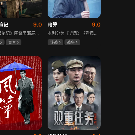
9.0
9.0
笔记
暗算
《终极笔记》围绕吴邪展开，他因好奇三叔经历，历险归来收神秘录像带后卷入阴谋，只身闯格尔木疗养院偶遇张起灵等六人组队，在西王母宫发现陨玉，却遇三叔失踪、张起灵失忆。众人寻记忆探张家古楼，因裘德考介入受阻，后联手霍老太再探遭意外，谜团未解，吴邪被迫伪装成三叔，剧情充满冒险与悬疑。
本剧分为《听风》《看风》和《捕风》三个篇章，三者在时间关系及故事上相对独立，又千丝万缕。听风，即无线电侦听者，是一群“靠耳朵打江山”的人，他们的耳朵可以听到天外之音、无声之音、秘密之音。看风，即密码破译的人，是一群“善于神机妙算”的人，他们的慧眼可以识破天机、释读天书、看阅无字之书。捕风，即我党地下工作者，在国民党大肆实施白色恐怖时期，他们是牺牲者更是战斗者，乔装打扮深入虎穴，迎风而战，为缔造共和国立下不朽的丰功伟业。
青春
谍战
战争
晞
肖宇梁
柳云龙
祝希娟
克孜
高明