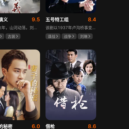
9.5
8.4
演义
五号特工组
东汉末年，山河动荡，刘汉王朝气数将尽。内有十常侍颠倒黑白、祸乱朝纲，外有张氏兄弟高呼“苍天已死，黄巾当立”的口号，掀起浩大的农民起义，一时间狼烟四起，刘家朝廷宛如大厦将倾，岌岌可危。正所谓乱世出英雄，曹操、公孙瓒、袁术、袁绍、吕布、刘备、孙策、关羽、张飞、诸葛亮等各路豪杰不断涌现，从群雄逐鹿到赤壁之战，从魏蜀吴三国鼎立到三分归一统，波澜壮阔的三国时代的大幕缓缓拉开，本片根据中国古典名著《三国演义》改编。
该剧以1937年卢沟桥事变后的上海为背景，讲述中共地下党员欧阳剑平召集海外同学组成特工组的故事。组员涵盖情报、密码、爆破、神偷等领域人才，他们以法租界上流社会身份为掩护，与日军特高课、汪伪76号等势力展开较量，屡屡涉险却最终完成任务。剧集以真实史料为基础，展现了抗日时期地下工作者的智勇无畏与家国情怀。
古装
谍战
战争
刘琳
强
孙彦军
于震
王丽坤
安
6.0
8.6
的秘密
借枪