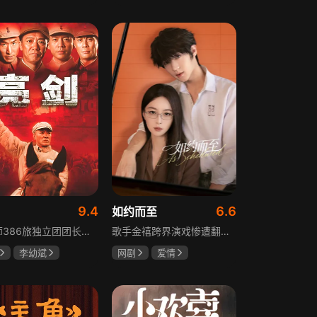
树
萧景琰
田曦薇
王传君
9.4
6.6
如约而至
129师386旅独立团团长李云龙敢想敢干、不按规矩办事，脾气火爆性格直爽，带领独立团展现出敢于拼杀的劲头，接连击败坂田连队、山崎大队、山本部队，名声大噪却因屡次犯规遭贬斥。抗战时期他与国军358团团长楚云飞惺惺相惜，徐蚌会战中一较高下双双重伤，养病期间李云龙与护士田雨相恋，两人及亲人战友历经国家沧桑巨变。
歌手金禧跨界演戏惨遭翻车，全网群嘲演技拉胯！不服输的他另辟蹊径，转行试水音乐剧，誓要逆袭打脸。机缘巧合下，他对高冷硬核的金牌音乐剧导演宁瑾一见心动，两人意外留下暧昧一吻，转头试镜现场再度狭路相逢。 宁瑾本就抵触偶像跨界，对半路空降的流量新人金禧百般严苛，花式魔鬼训练轮番上线。金禧顶住剧团前辈排挤、同行暗算、舆论刁难等重重危机，日夜苦练打磨演技，慢慢褪去偶像光环、解锁真实自我，一点点打动高冷导演和剧团众人。 一路走来，二人历经误会争执、事业危机、亲情心结、分手磨合多重考验，在并肩拯救濒临倒闭的剧团、携手打磨《倩女幽魂》剧目、共渡舞台难关的过程中，情愫渐生、双向治愈。最终剧目首演大获成功，叛逆
李幼斌
网剧
爱情
何政军
吴俊霆
赵尧珂
高晓攀