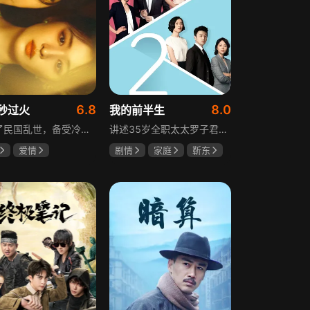
6.8
8.0
秒过火
我的前半生
讲述了民国乱世，备受冷眼的世家少爷慕容清峄与饱受苦难的复仇孤女任素素阴差阳错结缘相识，却因误会含恨而别。两人再重逢，却身份错位，陷入爱恨交织的极限拉扯中。二人历经世事波折与生离死别，最后携手直面乱世危局。
讲述35岁全职太太罗子君因丈夫突然离婚陷入人生谷底，带孩子闯入社会，从安逸走向落魄。贺涵作为事业有成的精英，平静生活被罗子君打破，需应对各类突发状况。生活逼迫罗子君重拾骨气，贺涵也收获温暖，二人历经波折，罗子君实现自我成长，贺涵也找到人生新方向，展现都市女性蜕变与情感纠葛。
爱情
剧情
家庭
靳东
然
张凌赫
马伊琍
袁泉