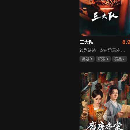
8.
三大队
该剧讲述一次审讯意外，三大队刑警程兵入狱服刑，队友受牵连脱警、降职，曾经的警界精英三大队分崩离析。十年牢狱，程兵重获自由，失去一切，而案件的犯罪嫌疑人王大勇依旧在逃。穿一天警服，终身是正义，不甘化作执着，利刃再次出鞘，程兵和三大队的兄弟重新集结踏上追凶之路，在孤独漫长的旅途中配合警方千里追凶，也在这苦行僧一样的历程中重新找到人生的坐标和生命的意义。本片根据原载于“网易人间”作者深蓝的《请转告局长，三大队任务完成》改编。
悬疑
犯罪
秦昊
李乃文
陈明昊