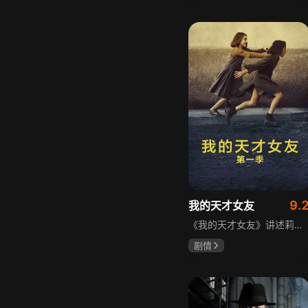
宋威龙
张婧仪
田征
9.
我的天才女友
《我的天才女友》讲述莉拉和莱侬这对好朋友的童年与少年时代。故事从友情开始，描绘女性友情的微妙变化——她们相互支持、妒忌和猜疑，又不断向外拓展，在与外部世界的试探中为自己塑形。莉拉聪明漂亮，莱侬羡慕她的天赋与决断力，两人都视对方为隐秘镜子，暗暗角力，展现女性成长中的复杂关系与自我探寻。
剧情
伊利莎·德尔·吉尼欧
卢多维卡·纳斯提
玛格丽塔·马祖可