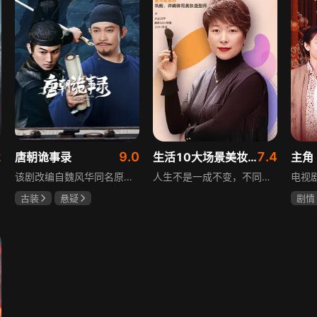
2
9.0
7.4
唐朝诡事录
生活10大场景美妆秘籍
主角
该剧改编自魏风华同名原著，讲述繁华大唐盛世下发生的一系列奇闻异事。长安金吾卫中郎将卢凌风与狄公亲传弟子苏无名携手，共破《长安红茶》《石桥图》等九个诡异案件，从新娘失踪案到宫廷秘闻，从朝堂到乡间，他们在破案过程中相互了解，逐渐成长，共同守护苍生，担负起挽救社稷于危急的使命。
人生不是一成不变，不同的场合不同的角色，适宜的妆容造型往往能帮助人们建立自信、破冰社交，开启一个良好开端，做到事半功倍。姜月辉老师亲自打造的《10大生活场景角色妆容课程》，将针对不同的生活场景和角色需求，教授相应的妆容造型技巧，让学员轻松驾驭每个人生角色，打造出适合自己的妆容，提升个人形象和气质。
古装
悬疑
剧情
杨旭文
杨志刚
刘浩
郜思雯