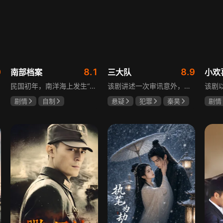
0
8.1
8.9
南部档案
三大队
小欢
民国初年，南洋海上发生“水鬼望乡”离奇命案，张家外派调查神秘事务的南部档案馆坐办张海盐、张海虾二人搭档亲往调查，却意外卷入了一个用于猎杀海外张家人的绝命死局。张海虾以自己的死谋局求解，送张海盐上了“南安号”巨轮回厦城以图他能够有一线生机，但这趟波澜诡谲的航程似乎才刚刚起航，一手遮天的军阀大佬、单纯执着的少年账房、还有十年未见的至亲故人……张海盐独自面对着接踵而至的意外，而当他踏上厦城的那一刻，真正属于两个少年的命运才初初开始转动。
该剧讲述一次审讯意外，三大队刑警程兵入狱服刑，队友受牵连脱警、降职，曾经的警界精英三大队分崩离析。十年牢狱，程兵重获自由，失去一切，而案件的犯罪嫌疑人王大勇依旧在逃。穿一天警服，终身是正义，不甘化作执着，利刃再次出鞘，程兵和三大队的兄弟重新集结踏上追凶之路，在孤独漫长的旅途中配合警方千里追凶，也在这苦行僧一样的历程中重新找到人生的坐标和生命的意义。本片根据原载于“网易人间”作者深蓝的《请转告局长，三大队任务完成》改编。
剧情
自制
悬疑
犯罪
秦昊
剧情
张新成
丁禹兮
李乃文
陈明昊
海清
姜珮瑶