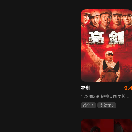
胡先煦
张超
郝富申
9.
亮剑
129师386旅独立团团长李云龙敢想敢干、不按规矩办事，脾气火爆性格直爽，带领独立团展现出敢于拼杀的劲头，接连击败坂田连队、山崎大队、山本部队，名声大噪却因屡次犯规遭贬斥。抗战时期他与国军358团团长楚云飞惺惺相惜，徐蚌会战中一较高下双双重伤，养病期间李云龙与护士田雨相恋，两人及亲人战友历经国家沧桑巨变。
战争
李幼斌
童蕾
何政军