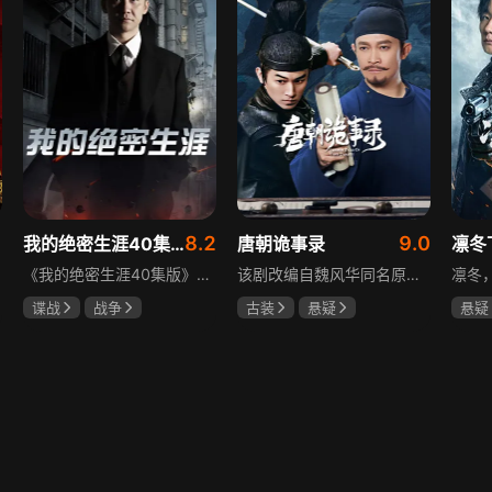
8.2
9.0
我的绝密生涯40集版
唐朝诡事录
凛冬
《我的绝密生涯40集版》以1931年东北为背景，苏联特使引发暗杀行动，商人关郁达卷入被重伤失踪，妻子谭梓君带家人在新京安顿。八年后关郁达打入日本特务机关为我党提供情报，与谭梓君相遇却因身份不能相认，谭梓君心中充满怀疑。
该剧改编自魏风华同名原著，讲述繁华大唐盛世下发生的一系列奇闻异事。长安金吾卫中郎将卢凌风与狄公亲传弟子苏无名携手，共破《长安红茶》《石桥图》等九个诡异案件，从新娘失踪案到宫廷秘闻，从朝堂到乡间，他们在破案过程中相互了解，逐渐成长，共同守护苍生，担负起挽救社稷于危急的使命。
谍战
战争
古装
悬疑
悬疑
黄志忠
左小青
杨旭文
杨志刚
吴昊
吴刚
郜思雯
王大