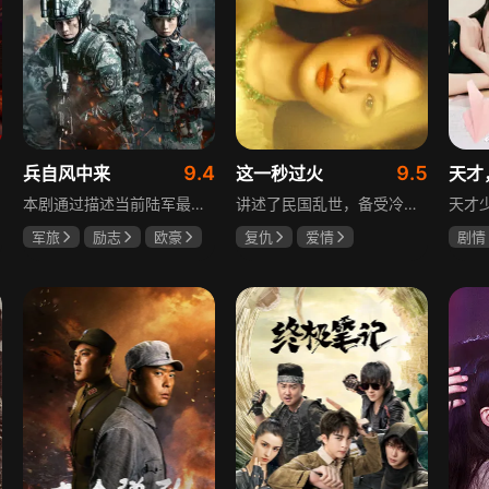
9.4
9.5
兵自风中来
这一秒过火
天才
本剧通过描述当前陆军最具新型作战特色的特战、空突、侦察、信息等代表性兵种的官兵练兵备战，在历次实战演习中磨砺意志技能、逐渐形成新质作战能力等故事，反映了某集团军党委坚决落实习主席新时代强军思想，着眼打造一流陆军，谋划转型，大力推进战斗力建设的历史担当，浓缩了陆军官兵改革面前备战打仗矢志强军的铁血追求、展现了新时代陆军官兵积极投身军队转型的全新风貌，是一部融合备战打仗、青春成长励志、英雄主义传承，同时将军人荣誉、使命、爱情熔为一炉的军事题材正能量大剧。
讲述了民国乱世，备受冷眼的世家少爷慕容清峄与饱受苦难的复仇孤女任素素阴差阳错结缘相识，却因误会含恨而别。两人再重逢，却身份错位，陷入爱恨交织的极限拉扯中。二人历经世事波折与生离死别，最后携手直面乱世危局。
军旅
励志
欧豪
复仇
爱情
剧情
蓝盈莹
丁勇岱
王楚然
张凌赫
田曦
毛孩
厉嘉