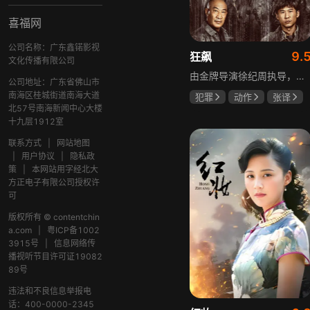
喜福网
公司名称：广东鑫锘影视
9.
狂飙
文化传播有限公司
由金牌导演徐纪周执导，张译、张颂文、李一桐、张志坚、吴刚领衔主演，倪大红、韩童生、李建义特邀主演的中央政法委重点项目。一部扫黑除恶坚决斗争的回忆录，横跨20年的群像叙事全景式展现时代变迁下的黑白较量与复杂人性。
公司地址：广东省佛山市
南海区桂城街道南海大道
犯罪
动作
张译
北57号南海新闻中心大楼
张颂文
李一桐
十九层1912室
联系方式
|
网站地图
|
用户协议
|
隐私政
策
|
本网站用字经北大
方正电子有限公司授权许
可
版权所有 © contentchin
a.com
|
粤ICP备1002
3915号
|
信息网络传
播视听节目许可证19082
89号
违法和不良信息举报电
话：400-0000-2345