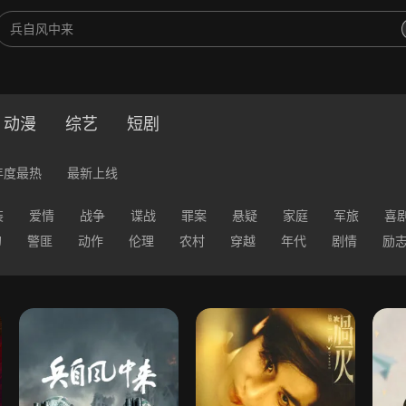
动漫
综艺
短剧
年度最热
最新上线
装
爱情
战争
谍战
罪案
悬疑
家庭
军旅
喜
幻
警匪
动作
伦理
农村
穿越
年代
剧情
励