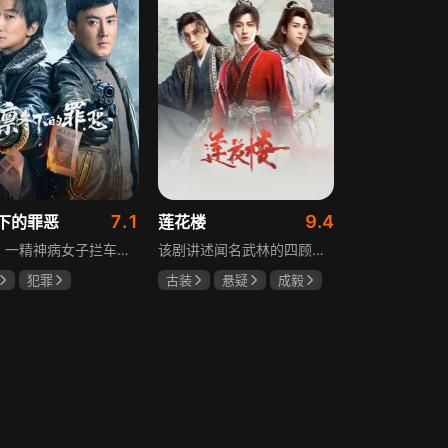
7.1
9.4
下的罪恶
莲花楼
凛冬，一精神病女子拦车报案，称丈夫杀人，刑警沈栋梁吴红兵由此揭开系列碎尸案真相。然而风浪未平，储蓄所抢劫杀人案，少女失踪案，流窜抢车案接连发生，沈栋梁与吴红兵追凶之际，竟牵出改变二人命运的人性悲剧。
该剧讲述闻名武林的四顾门门主李相夷在一次大战后身受重伤，从此退隐江湖成为淡泊名利的“假神医”李莲花。他遇到新交方多病与旧敌笛飞声后，重新卷入江湖。江湖暗流涌动，疑团扑朔迷离，抽丝剥茧方能断出真相，一段荡气回肠的侠义情即将热血展开，展现了侠义、探案与江湖恩怨交织的精彩故事。
犯罪
古装
悬疑
成毅
宸
张睿
曾舜晞
肖顺尧
奇