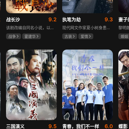
2
9.2
9.3
战长沙
执笔为劫
妻子
该剧改编自同名小说，以中国近代史上著名的“长沙会战”为背景，借由长沙城一户普通胡姓人家在战争中的命运浮沉，展现战火的无情以及在日军铁蹄侵略下中华儿女奋起抗战的不屈精神。1938年10月日军攻陷武汉，长沙危在旦夕，城中茶园巷的胡家人在孙女婿薛君山的支持下，为最宠爱的龙凤胎湘湘和小满安排退路。薛君山先将湘湘介绍给留洋归来保卫长沙的顾清明，可惜二人一见面便势同水火，薛君山只好另选人家。湘湘订婚当日，蒋介石密令火烧长沙，因指挥失当酿成巨大灾难，繁华古城毁于一旦，很多人包括湘湘的未婚夫一家被活活烧死。焦土上，各地英雄儿女齐聚长沙，和湖南人民一起阻挡敌人铁蹄，胡家人也在劫难中演绎了一幕幕悲欢离合。
现代网文作家夏小树身患绝症，临终前未能完成最后一部长篇小说，带着遗憾离世，却意外穿越进自己笔下的世界，成为书中的明月公主。夏小树步步为营，一次次改写危机。当夏小树耗尽预知，失去剧本掌控，她和萧景琰的命运急转直下。萧景琰被逼另娶他人，两人被迫私奔，却在曙光初现时遭遇追兵——夏小树中箭身亡，萧景琰抱着她痛不欲生。十年后，登基为帝的萧景琰在上元灯会上，遇见一个提着兔子灯的姑娘，与当年的明月一模一样……
战争
霍建华
古装
爱情
婚姻
杨紫
任程伟
夏小树
萧景琰
刘恺
关智
9.5
6.0
三国演义
青春，我们不一样
蝶影