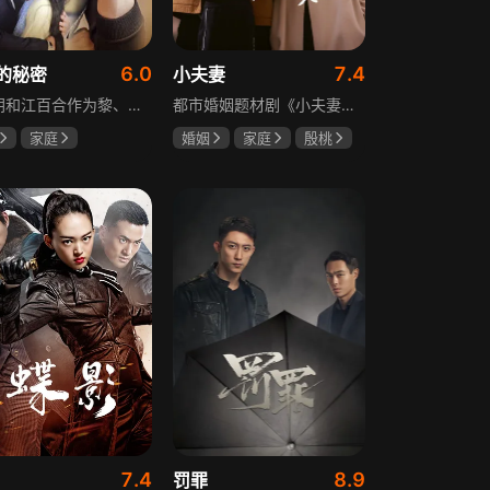
6.0
7.4
的秘密
小夫妻
黎明朗和江百合作为黎、江两大集团的继承人，即将订婚，一场完美婚姻却在一日之间沦为悲剧前奏。订婚当日变故夺去百合父母生命，她临危受命挑起江氏重担，明朗不顾家人反对将她接进黎家。黎母想赶走百合，秘书宁夏誓夺回明朗，大哥黎天图谋篡夺黎氏家产，三个家庭命运就此牵动。千万巨债、身世之谜、婆媳之争、丧子之痛等接踵而至，明朗与百合的爱情历经重重危机，迷失的错爱能否被真情指引。
都市婚姻题材剧《小夫妻》围绕经营十年婚姻的周全与车莉展开，原本家庭美满的二人突遭变故：周全怀才不遇还意外被裁员，车莉则被迫赶鸭子上架仓促创业，不可预期的生活变动让他们的婚姻陷入僵局。而立之年的两人，在现实压力与情感拉扯中挣扎，面临诸多矛盾与考验，他们能否重新调整生活节奏，修复婚姻关系，回到幸福生活的轨道，是该剧的核心看点。
家庭
婚姻
家庭
殷桃
威
赵丽颖
郭京飞
齐溪
斌
7.4
8.9
罚罪