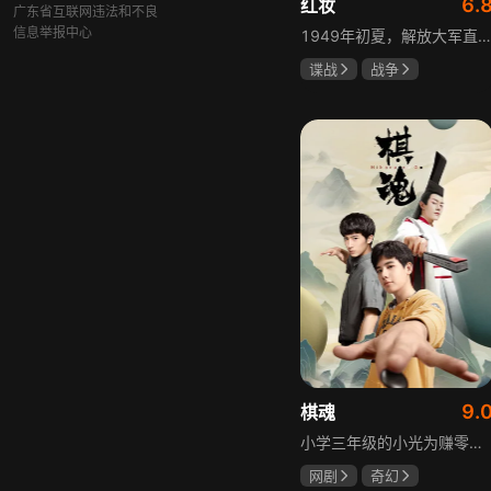
6.
红妆
广东省互联网违法和不良
信息举报中心
1949年初夏，解放大军直抵上海，国民党国防部保密局的中共地下党员邓家骥奉命撤往台湾，其妻同为地下党的沈荷因临产被留在上海。新中国成立之初，面对敌特的破坏活动，斗争形势严峻，沈荷隐藏真实身份，继续与敌人展开新一轮斗争，在隐秘战线坚守信仰，为新政权的稳定默默奉献。
谍战
战争
张歆艺
9.
棋魂
小学三年级的小光为赚零用钱到爷爷家寻宝，偶然翻出旧棋盘，接触棋盘的一瞬间，附身棋盘中的棋士褚嬴的灵魂进入了小光体内。后来小光在学校围棋会所结识少年天才小亮，为测试褚嬴实力，小光贸然与小亮对弈并小胜，他误以为褚嬴棋力平平，小亮却大受打击。数日后小亮再次挑战，再次惨败在褚嬴手下，二人从此成了相爱相杀的棋坛宿敌。在褚嬴指导下，小光进步神速，逐渐对围棋产生兴趣，最终在全国大赛与小亮激战中，褚嬴下出绝妙一局，小光却看出更高一着，终于在自己努力、褚嬴帮助和与小亮的磨练中，独立对弈，燃起真正的棋魂。
网剧
奇幻