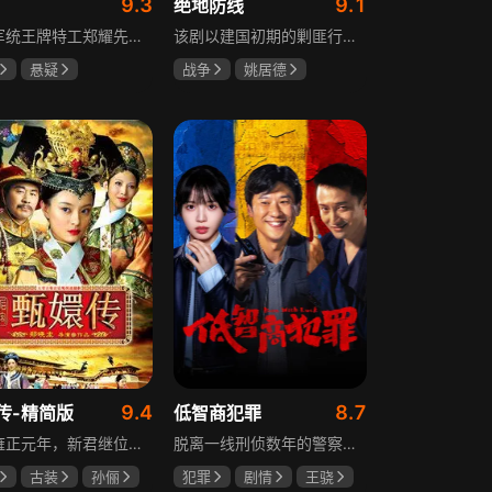
9.3
9.1
绝地防线
重庆军统王牌特工郑耀先实为潜伏的中共特工“风筝”，上线牺牲后他与组织失联，解放后化名周志乾继续提供情报。身份证实后他仍协助破获特务案，三十年情报生涯中他遭敌人追杀、妻离子散，为国家牺牲是他的人生价值。
该剧以建国初期的剿匪行动为背景，讲述中国人民解放军西线小分队追击黑山寺国民党残部的故事。小分队在执行任务过程中，严格遵照上级指示，既要完成军事目标，又全力保护沿途百姓的生命财产安全，同时对残部人员采取劝降与救治相结合的策略。最终，小分队成功控制了区域内的疫情，救出了愿意投诚的士兵，圆满完成了剿匪解救任务，展现了解放军的优良作风与使命担当。
悬疑
战争
姚居德
龙
罗海琼
邵思涵
刘立胜
冉
9.4
8.7
传-精简版
低智商犯罪
满清雍正元年，新君继位后朝堂看似祥和实则暗流涌动，后宫华妃与皇后分庭抗礼，各方势力裹挟其中凶险异常，太后主持选秀拉开帷幕，大理寺少卿甄远道长女甄嬛意外得雍正赏识步入皇宫，在皇后与华妃的夹击下，甄嬛小心周旋忍辱负重，不得不用智慧保护自己，一次次卷入残酷宫闱斗争。
脱离一线刑侦数年的警察张一昂，因省厅匿名举报信被派往三江口调查。他刚到就遇刑警队长被害，洗清嫌疑时意外抓获连环杀人案凶手，迅速建立声望。张一昂锁定当地富商周荣团伙，蠢贼间勾心斗角的蝴蝶效应助警方屡建奇功，最终查明同僚遇害真相，让真凶落网。剧集以喜剧风格展现刑侦故事，充满黑色幽默。
古装
孙俪
犯罪
剧情
王骁