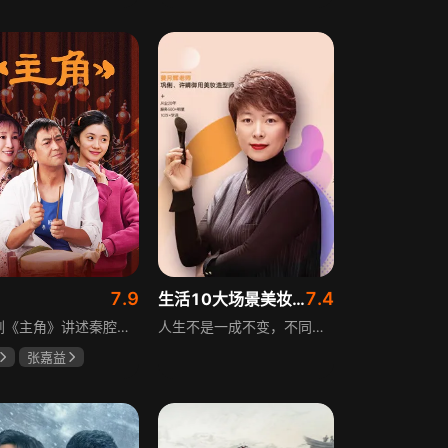
斌
蔡少芬
田曦薇
王传君
7.9
7.4
生活10大场景美妆秘籍
电视剧《主角》讲述秦腔名伶忆秦娥阴差阳错被舅舅胡三元带入剧团，历经近半个世纪兴衰起伏，从牧羊女成长为一代秦腔名伶的故事，剧集以秦腔发展为脉络映射大历史起落，反映中国社会四十年变迁中普通人的情感生活与命运，展现传统艺术传承与时代变迁的交织。
人生不是一成不变，不同的场合不同的角色，适宜的妆容造型往往能帮助人们建立自信、破冰社交，开启一个良好开端，做到事半功倍。姜月辉老师亲自打造的《10大生活场景角色妆容课程》，将针对不同的生活场景和角色需求，教授相应的妆容造型技巧，让学员轻松驾驭每个人生角色，打造出适合自己的妆容，提升个人形象和气质。
张嘉益
存
秦海璐