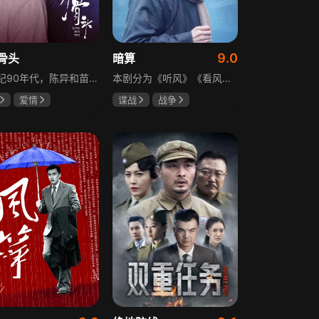
9.0
骨头
暗算
20世纪90年代，陈异和苗靖因父母相识结缘，从充满敌意到彼此依靠，后因家庭变故不得不相依为命。大学时苗靖告白，陈异却因纵火案逼她离开藤城。多年后重逢，陈异为保护苗靖以身入局，两人并肩对抗走私团伙，最终陈异告白，两人终成眷属。
本剧分为《听风》《看风》和《捕风》三个篇章，三者在时间关系及故事上相对独立，又千丝万缕。听风，即无线电侦听者，是一群“靠耳朵打江山”的人，他们的耳朵可以听到天外之音、无声之音、秘密之音。看风，即密码破译的人，是一群“善于神机妙算”的人，他们的慧眼可以识破天机、释读天书、看阅无字之书。捕风，即我党地下工作者，在国民党大肆实施白色恐怖时期，他们是牺牲者更是战斗者，乔装打扮深入虎穴，迎风而战，为缔造共和国立下不朽的丰功伟业。
爱情
谍战
战争
龙
张婧仪
柳云龙
祝希娟
高明