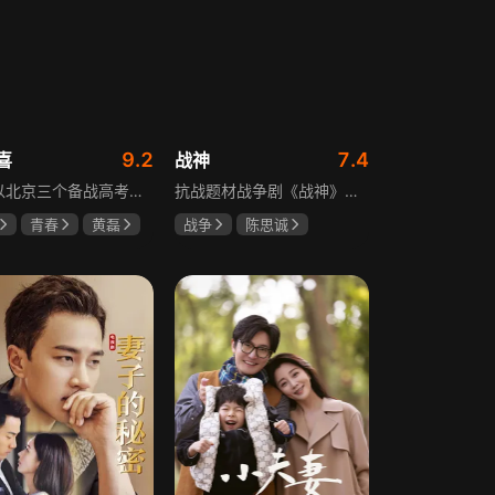
9.2
7.4
喜
战神
该剧以北京三个备战高考的家庭为核心，讲述童文洁与方一凡、宋倩与乔英子、季胜利与季杨杨这几组亲子，在升学压力下，围绕成绩、陪伴、沟通等问题产生的矛盾与磨合，展现了中年家长与青春期孩子共同成长的温馨故事。
抗战题材战争剧《战神》讲述太行山一带，八路军游击队司令龙大谷骁勇善战、机智过人，15岁就参加了红军，身经百战，被军中将士们奉为“战神”。抗日战争爆发前，龙大谷因在抗大学习期间为替警卫员李广出头，一时冲动出手打了同期学员张道平，受了处分。以至于在红军缩编为八路军之时，龙大谷从原来的红军副师长降为游击队司令，随行上任的只有警卫员李广和参谋刘水泉二人，以及上级领导田烽给他的五十块大洋。即便如此，龙大谷依然不屈不挠，硬是在山西这块热土上平地拉起一支敢打、能拼、必胜，号称“龙支队”的作战队伍，凭借丰富的作战经验打赢了一场又一场的恶战，威震敌方！
青春
黄磊
战争
陈思诚
陶虹
王丽坤
于荣光