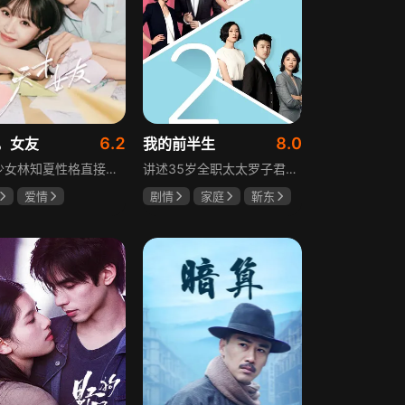
6.2
8.0
，女友
我的前半生
天才少女林知夏性格直接、不善交际，从小没有好友。考入省一中后，她因解题比拼与性格阳光的学霸江逾白相识并成为同桌。作为社交达人的江逾白帮林知夏融入集体交到汤婷婷、段启言、沈负暄、金百慧等朋友，林知夏为表达感谢帮他补习功课，两人渐渐从竞争走向互助，最终成为最好的朋友。俩人还一同解决同学被骗、一起参加社团活动与省数学竞赛，在这个过程中，江逾白对林知夏感情渐生，但只把爱意埋在心里。林知夏被保送复旦后，江逾白准备在毕业之旅对她告白，却因母亲卷入诈骗案而遗憾离开，俩人最终能否冲破阻碍走到一起
讲述35岁全职太太罗子君因丈夫突然离婚陷入人生谷底，带孩子闯入社会，从安逸走向落魄。贺涵作为事业有成的精英，平静生活被罗子君打破，需应对各类突发状况。生活逼迫罗子君重拾骨气，贺涵也收获温暖，二人历经波折，罗子君实现自我成长，贺涵也找到人生新方向，展现都市女性蜕变与情感纠葛。
爱情
剧情
家庭
靳东
薇
胡一天
马伊琍
袁泉
琪