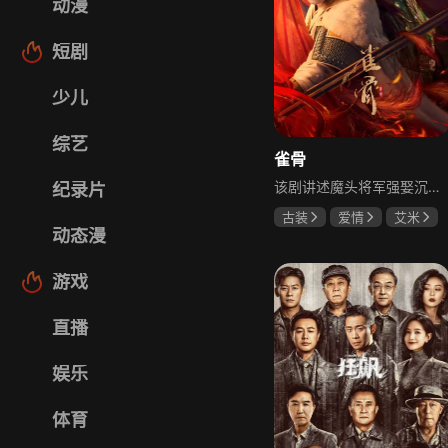
动漫
短剧
少儿
综艺
雀骨
该剧讲述魔头将军强娶沉迷机关术的财迷假千金，两人从契约夫妻起步，在生死局中互扒马甲，爱意与杀意交织共生。过程中他们揭露朝堂阴谋，破解生死乱局，最终共同守护家国太平，融合了权谋、爱情、冒险等多重元素，情节跌宕起伏。
纪录片
古装
爱情
艾米
动态漫
侯明昊
马秋元
游戏
直播
娱乐
体育