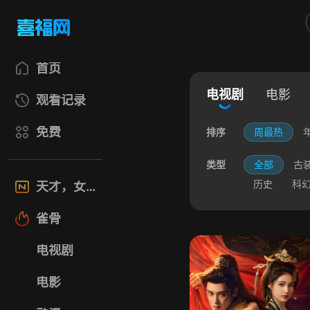
首页
电视剧
电影
观看记录
免费
排序
周最热
类型
全部
古
历史
科
天才，女友
雀骨
电视剧
电影