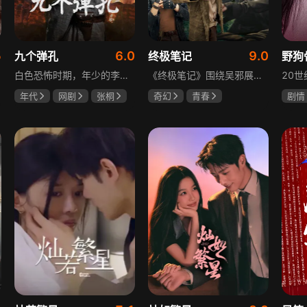
5
6.0
9.0
九个弹孔
终极笔记
野狗
白色恐怖时期，年少的李智信家破人亡后投身革命武装，因作战有勇有谋获“小狼崽子”绰号。他长期率部孤悬敌后，与日寇、反动派对决，多次负伤仍不改初心。凭借坚韧意志，他从游击队员成长为新四军干部、解放军司令员，身上的九个弹孔是他践行革命誓言、见证成长的勋章。
《终极笔记》围绕吴邪展开，他因好奇三叔经历，历险归来收神秘录像带后卷入阴谋，只身闯格尔木疗养院偶遇张起灵等六人组队，在西王母宫发现陨玉，却遇三叔失踪、张起灵失忆。众人寻记忆探张家古楼，因裘德考介入受阻，后联手霍老太再探遭意外，谜团未解，吴邪被迫伪装成三叔，剧情充满冒险与悬疑。
年代
网剧
张桐
奇幻
青春
剧情
何雨虹
李桓
曾舜晞
肖宇梁
宋威
哈妮克孜
田征