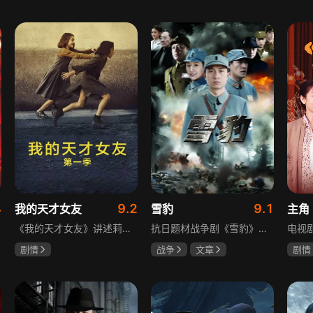
吴俊霆
赵尧珂
于荣光
秋瓷炫
陈建
高晓攀
朱晓渔
4
9.2
9.1
我的天才女友
雪豹
主角
《我的天才女友》讲述莉拉和莱侬这对好朋友的童年与少年时代。故事从友情开始，描绘女性友情的微妙变化——她们相互支持、妒忌和猜疑，又不断向外拓展，在与外部世界的试探中为自己塑形。莉拉聪明漂亮，莱侬羡慕她的天赋与决断力，两人都视对方为隐秘镜子，暗暗角力，展现女性成长中的复杂关系与自我探寻。
抗日题材战争剧《雪豹》讲述抗日女学生陈怡是一个在革命道路上逐渐成长起来的优秀青年。从慷慨激昂的热血学生，到成熟稳重的革命战士，甚至执行任务的时候还要扮演性格大胆奔放的交际花，打入到敌人内部获取情报。在做情报工作时，与搭档张楚扮假夫妻，多次身陷险境命悬一线。周卫国原本是一名玩世不恭的富家子弟，却不乏热血，抗战时为了保护初恋女友，举枪杀了一名日本人，由此改名换姓走上了革命道路，从国民党中央军校到德国军校，再到回国创建中国第一支特战部队，成为了一个真正的传奇英雄。
剧情
战争
文章
剧情
伊利莎·德尔·吉尼欧
陶飞霏
朱杰
刘浩
卢多维卡·纳斯提
玛格丽塔·马祖可