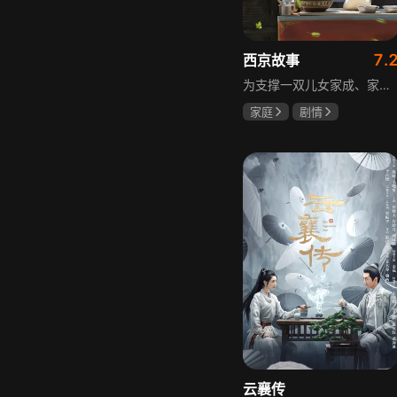
7.
西京故事
为支撑一双儿女家成、家秀的“求学大业”，一家之主罗天福携妻子慧娟进了西京城。在西京城里，罗天福见证了身边的小人物们在大城市的生存之难，自身也经历了种种艰辛：饼铺生意屡屡受挫，妻子慧娟不满他“固执守旧”的经营方式闹起分居，儿子家成无法适应从乡村到城市的生活状况不断离校出走，重重打击不断袭来，使他头一次对自己坚守多年的人生观和价值观产生怀疑。自己这样做究竟是对是错，城市是不是真的不适合他这种“坚持老一套”的人生存。女儿家秀的支持鼓励使罗天福重拾信心，那些曾经接受罗天福帮助的人也反过来帮助他，纠缠不清的矛盾随之一一化解。罗家人终于在西京这座大城扎下了根，向着美好的未来继续前行。该剧围绕农村家庭在城市的奋斗历程展开，展现了小人物的坚韧与善良，充满了励志色彩与现实关怀。
家庭
剧情
张国强
陈小艺
石安妮
云襄传