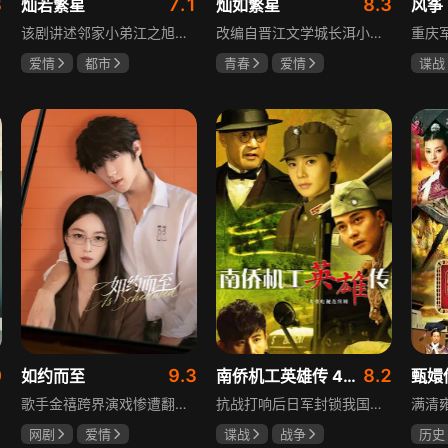
8
7.1
8.3
灿若繁星
灿如繁星
风筝
该剧讲述邻家小弟江之旭留学归来，竟成了夏千星的顶头上司。从小管着江之旭、事事压他一头的夏千星无法接受，两人互不服气，在公司内外明争暗斗。江之旭借职位刁难夏千星，夏千星则用姐姐身份压制他，然而夏千星不知道，江之旭拼尽全力坐上这个位子，就是为了陪在她身边保护她。
改编自晋江文学城长洱小说《狭路》，讲述心理学博士林晚星遭遇变故后返乡任教，邂逅顶级教练王法，带领垫底差生逆袭追梦的热血救赎故事。林晚星用“自由式”教育，培养少年们的独立人格，帮他们学会生活、融洽自我、发现所爱、勇于追求，诠释“不远狭路，终见光明”的成长内核。
爱情
都市
青春
爱情
谍战
孙妍恩
曹景皓
陈靖可
虞书欣
柳云
毕雪
马伯骞
李小
0
9.3
8.2
如约而至
南侨机工英雄传 43集版
甄嬛
歌手金禧跨界演戏惨遭翻车，全网群嘲演技拉胯！不服输的他另辟蹊径，转行试水音乐剧，誓要逆袭打脸。机缘巧合下，他对高冷硬核的金牌音乐剧导演宁瑾一见心动，两人意外留下暧昧一吻，转头试镜现场再度狭路相逢。 宁瑾本就抵触偶像跨界，对半路空降的流量新人金禧百般严苛，花式魔鬼训练轮番上线。金禧顶住剧团前辈排挤、同行暗算、舆论刁难等重重危机，日夜苦练打磨演技，慢慢褪去偶像光环、解锁真实自我，一点点打动高冷导演和剧团众人。 一路走来，二人历经误会争执、事业危机、亲情心结、分手磨合多重考验，在并肩拯救濒临倒闭的剧团、携手打磨《倩女幽魂》剧目、共渡舞台难关的过程中，情愫渐生、双向治愈。最终剧目首演大获成功，叛逆
抗战打响后日军封锁我国运输路线，神鼓滇缅公路撑起抗战后勤补给，因急缺司机和技工，三千余名南洋华侨毅然归国共赴国难。方家兄弟是典型代表，大哥方天海表面投靠日军实为中共地下工作者，委曲求全游走生死间；弟弟方千树从纨绔子弟成长为抗日战士。剧集以真实历史为背景，展现华侨爱国情怀与民族大义。
网剧
爱情
谍战
战争
历史