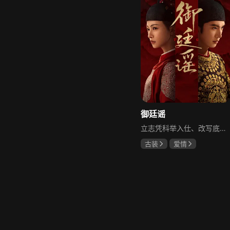
御廷谣
立志凭科举入仕、改写底层命运的孤女孟廷辉因意外结识微服私访的少年新帝英寡，二人联手铲除沙州官匪，英寡赏识其胆识智谋，暗中助力她赴京赶考。孟廷辉入京后遭科举舞弊构陷，凭智勇自证清白，被英寡破格任命为察闻院主事，清查虎啸帮、晚香阁等黑恶势力，逐步牵出血月会复国阴谋与朝堂权斗。二人从君臣知己渐生情愫，历经身世谜团、朝堂阻力与边境战乱，最终平定叛乱、整肃朝纲，携手共护江山万民。
古装
爱情
陈哲远
吴谨言
吕行