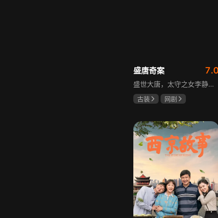
7.
盛唐奇案
盛世大唐，太守之女李静澜天赋异禀，擅验尸断案，与神秘“鬼探”决明、武艺高强的捕快苏御安联手追凶，揭开一桩桩离奇悬案：双生姐妹的生死置换、跨越十七年的书生冤案、雅集会上的连环仪式杀人等。在迷雾与鲜血中，李静澜与决明暗生情愫，彼此扶持，坚守心中正道，挣脱宿命桎梏。盛世灯火之下，他们以智慧与勇气涤荡污浊，书写下一段守护正义与清明的传奇。
古装
网剧
何泓姗
李菲
何泊远