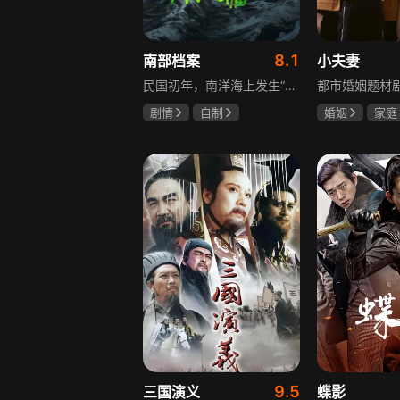
8.1
南部档案
小夫妻
民国初年，南洋海上发生“水鬼望乡”离奇命案，张家外派调查神秘事务的南部档案馆坐办张海盐、张海虾二人搭档亲往调查，却意外卷入了一个用于猎杀海外张家人的绝命死局。张海虾以自己的死谋局求解，送张海盐上了“南安号”巨轮回厦城以图他能够有一线生机，但这趟波澜诡谲的航程似乎才刚刚起航，一手遮天的军阀大佬、单纯执着的少年账房、还有十年未见的至亲故人……张海盐独自面对着接踵而至的意外，而当他踏上厦城的那一刻，真正属于两个少年的命运才初初开始转动。
剧情
自制
婚姻
家庭
张新成
丁禹兮
郭京飞
齐
姜珮瑶
9.5
三国演义
蝶影