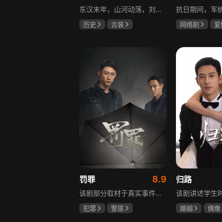
东汉末年，山河动荡，刘汉王朝气数将尽。内有十常侍颠倒黑白、祸乱朝纲，外有张氏兄弟高呼“苍天已死，黄巾当立”的口号，掀起浩大的农民起义，一时间狼烟四起，刘家朝廷宛如大厦将倾，岌岌可危。正所谓乱世出英雄，曹操、公孙瓒、袁术、袁绍、吕布、刘备、孙策、关羽、张飞、诸葛亮等各路豪杰不断涌现，从群雄逐鹿到赤壁之战，从魏蜀吴三国鼎立到三分归一统，波澜壮阔的三国时代的大幕缓缓拉开，本片根据中国古典名著《三国演义》改编。
历史
古装
网络剧
爱
唐国强
孙彦军
冯越
魏大
鲍国安
赫子铭
8.9
罚罪
归路
该剧部分取材于真实事件，以一桩恶性案件为切入口，通过青年刑警常征的视角，讲述出两代公安干警为维护一方安宁，扫除犯罪团伙，不畏艰险、前赴后继的英勇故事。在昌武这座小城，刑侦大队副大队长常征因长期追查实力雄厚的赵啸声家族，而被卷入重重漩涡之中。检察官赵鹏程惨遭杀害，所有线索竟都指向常征，使他三天之内必须找到真凶，自证清白。滨江省刑侦总队派遣秘密调查小组彻查赵家。素有“警界教父”之称的严国华布局出“一明一暗”的破案路线，暗中帮助常征，锁定了赵家老四赵鹏超才是一系列新阴谋的幕后操盘手。随着案情浮出水面的，不只是二十八年前的悬案，还有常征的身世之谜。常征面对着亲情爱情与公平正义之间的巨大撕裂，时刻经受着个人命运的突转，生与死的考验。“法大于天”的信念支撑着常征坚持不懈，恪守誓言，同金燕、宁宇等一众干警携手共进，破解迷局，最终将赵家恶势力及其保护伞一网打尽，维护了法律的尊严。
犯罪
警匪
婚姻
偶像
黄景瑜
杨祐宁
井柏然
谭