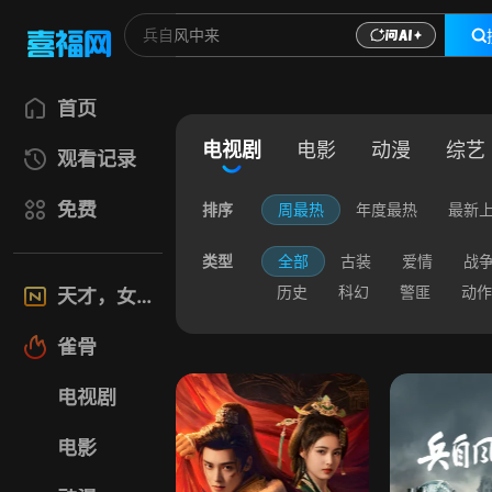
首页
电视剧
电影
动漫
综艺
观看记录
免费
排序
周最热
年度最热
最新
类型
全部
古装
爱情
战
历史
科幻
警匪
动作
天才，女友
雀骨
电视剧
电影