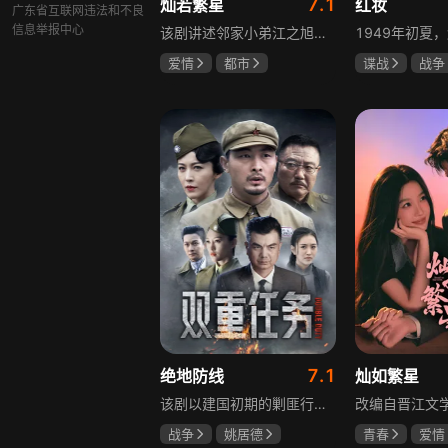
7.1
灿若繁星
红妆
广东省互联网违法和不良
信息举报中心
该剧讲述邻家小弟江之旭留学归来，竟成了夏千星的顶头上司。从小管着江之旭、事事压他一头的夏千星无法接受，两人互不服气，在公司内外明争暗斗。江之旭借职位刁难夏千星，夏千星则用姐姐身份压制他，然而夏千星不知道，江之旭拼尽全力坐上这个位子，就是为了陪在她身边保护她。
爱情
都市
谍战
战争
孙妍恩
曹景皓
张歆艺
毕雪
7.1
绝地防线
灿如繁星
该剧以建国初期的剿匪行动为背景，讲述中国人民解放军西线小分队追击黑山寺国民党残部的故事。小分队在执行任务过程中，严格遵照上级指示，既要完成军事目标，又全力保护沿途百姓的生命财产安全，同时对残部人员采取劝降与救治相结合的策略。最终，小分队成功控制了区域内的疫情，救出了愿意投诚的士兵，圆满完成了剿匪解救任务，展现了解放军的优良作风与使命担当。
战争
姚居德
青春
爱情