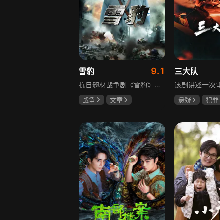
9.1
雪豹
三大队
抗日题材战争剧《雪豹》讲述抗日女学生陈怡是一个在革命道路上逐渐成长起来的优秀青年。从慷慨激昂的热血学生，到成熟稳重的革命战士，甚至执行任务的时候还要扮演性格大胆奔放的交际花，打入到敌人内部获取情报。在做情报工作时，与搭档张楚扮假夫妻，多次身陷险境命悬一线。周卫国原本是一名玩世不恭的富家子弟，却不乏热血，抗战时为了保护初恋女友，举枪杀了一名日本人，由此改名换姓走上了革命道路，从国民党中央军校到德国军校，再到回国创建中国第一支特战部队，成为了一个真正的传奇英雄。
战争
文章
悬疑
犯罪
陶飞霏
朱杰
李乃文
陈