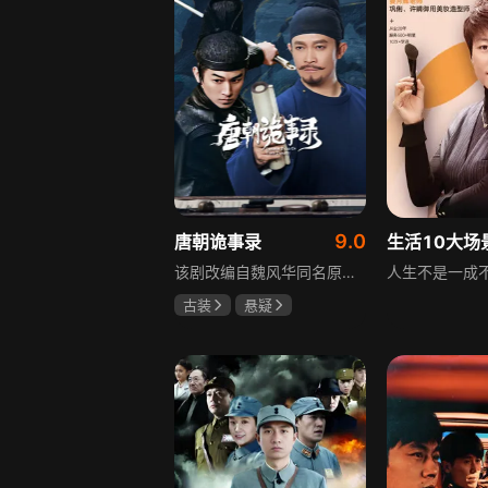
9.0
唐朝诡事录
该剧改编自魏风华同名原著，讲述繁华大唐盛世下发生的一系列奇闻异事。长安金吾卫中郎将卢凌风与狄公亲传弟子苏无名携手，共破《长安红茶》《石桥图》等九个诡异案件，从新娘失踪案到宫廷秘闻，从朝堂到乡间，他们在破案过程中相互了解，逐渐成长，共同守护苍生，担负起挽救社稷于危急的使命。
古装
悬疑
杨旭文
杨志刚
郜思雯