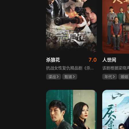
7.0
杀狼花
人世间
抗战女性复仇精品剧《杀狼花》讲述了上世纪40年代活跃在上海民间、由4个女人组成的抗日暗杀组织“杀狼花”，面对凶残的日寇，身负家仇国恨的一群巾帼英豪以非凡的勇气和智慧，谱写了一曲为民族大义而抗争、流血、牺牲的壮丽诗篇。剧中既有她们消灭敌人的壮举，也描述了身为普通人的爱恨情仇，展现了战火纷飞年代里女性的坚韧与担当，以及她们在民族大义面前舍生取义的崇高精神，是一部兼具热血与温情的抗战题材作品。
谍战
甄锡
年代
婚姻
黄海冰
王奎荣
雷佳音
辛
宋佳