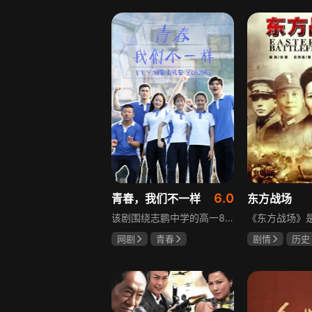
盖玥希
李岷城
6.0
青春，我们不一样
东方战场
该剧围绕志鹏中学的高一8班展开，这个班级是全校成绩垫底，却最讲友谊、最有人情味的集体。新生方一晴自带倒霉光环，因闹肚子晚开学半个月才报道，匆忙中被8班班草夏深骑单车撞到，两人由此结识。教导主任于福因方一晴晚到，将她分到8班并与夏深成为同桌。在夏深的嫌弃中，方一晴开启了自己充满意外的高中生活，剧情围绕校园日常与青春懵懂展开。
网剧
青春
剧情
历史
叶梓靖
徐源
马晓伟
黄
罗嘉良