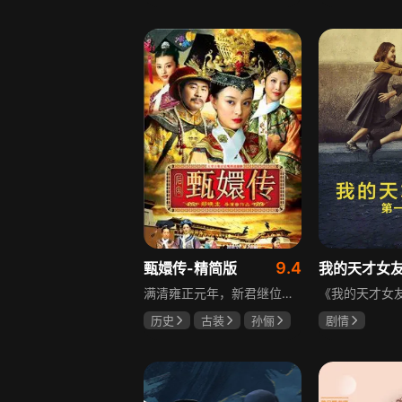
邵思涵
刘立胜
陈靖可
虞
马伯骞
9.4
甄嬛传-精简版
我的天才女
满清雍正元年，新君继位后朝堂看似祥和实则暗流涌动，后宫华妃与皇后分庭抗礼，各方势力裹挟其中凶险异常，太后主持选秀拉开帷幕，大理寺少卿甄远道长女甄嬛意外得雍正赏识步入皇宫，在皇后与华妃的夹击下，甄嬛小心周旋忍辱负重，不得不用智慧保护自己，一次次卷入残酷宫闱斗争。
历史
古装
孙俪
剧情
陈建斌
蔡少芬
伊利莎·德尔·
卢多维卡·纳斯
玛格丽塔·马祖