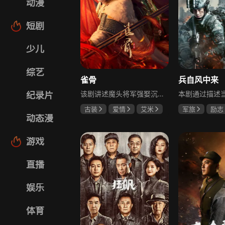
动漫
短剧
少儿
综艺
雀骨
兵自风中来
该剧讲述魔头将军强娶沉迷机关术的财迷假千金，两人从契约夫妻起步，在生死局中互扒马甲，爱意与杀意交织共生。过程中他们揭露朝堂阴谋，破解生死乱局，最终共同守护家国太平，融合了权谋、爱情、冒险等多重元素，情节跌宕起伏。
纪录片
古装
爱情
艾米
军旅
励志
动态漫
侯明昊
马秋元
蓝盈莹
丁
游戏
直播
娱乐
体育