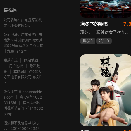
喜福网
公司名称：广东鑫锘影视
7.
凛冬下的罪恶
文化传播有限公司
凛冬，一精神病女子拦车报案，称丈夫杀人，刑警沈栋梁吴红兵由此揭开系列碎尸案真相。然而风浪未平，储蓄所抢劫杀人案，少女失踪案，流窜抢车案接连发生，沈栋梁与吴红兵追凶之际，竟牵出改变二人命运的人性悲剧。
公司地址：广东省佛山市
南海区桂城街道南海大道
悬疑
犯罪
北57号南海新闻中心大楼
吴昊宸
张睿
十九层1912室
王大奇
联系方式
|
网站地图
|
用户协议
|
隐私政
策
|
本网站用字经北大
方正电子有限公司授权许
可
版权所有 © contentchin
a.com
|
粤ICP备1002
3915号
|
信息网络传
播视听节目许可证19082
89号
违法和不良信息举报电
话：400-0000-2345