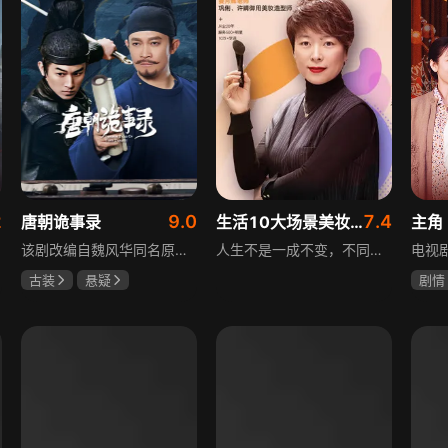
2
9.0
7.4
唐朝诡事录
生活10大场景美妆秘籍
主角
该剧改编自魏风华同名原著，讲述繁华大唐盛世下发生的一系列奇闻异事。长安金吾卫中郎将卢凌风与狄公亲传弟子苏无名携手，共破《长安红茶》《石桥图》等九个诡异案件，从新娘失踪案到宫廷秘闻，从朝堂到乡间，他们在破案过程中相互了解，逐渐成长，共同守护苍生，担负起挽救社稷于危急的使命。
人生不是一成不变，不同的场合不同的角色，适宜的妆容造型往往能帮助人们建立自信、破冰社交，开启一个良好开端，做到事半功倍。姜月辉老师亲自打造的《10大生活场景角色妆容课程》，将针对不同的生活场景和角色需求，教授相应的妆容造型技巧，让学员轻松驾驭每个人生角色，打造出适合自己的妆容，提升个人形象和气质。
古装
悬疑
剧情
杨旭文
杨志刚
刘浩
郜思雯