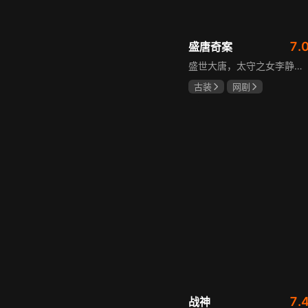
7.
盛唐奇案
盛世大唐，太守之女李静澜天赋异禀，擅验尸断案，与神秘“鬼探”决明、武艺高强的捕快苏御安联手追凶，揭开一桩桩离奇悬案：双生姐妹的生死置换、跨越十七年的书生冤案、雅集会上的连环仪式杀人等。在迷雾与鲜血中，李静澜与决明暗生情愫，彼此扶持，坚守心中正道，挣脱宿命桎梏。盛世灯火之下，他们以智慧与勇气涤荡污浊，书写下一段守护正义与清明的传奇。
古装
网剧
何泓姗
李菲
何泊远
7.
战神