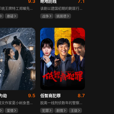
9.3
7.1
绝地防线
重庆军统王牌特工郑耀先实为潜伏的中共特工“风筝”，上线牺牲后他与组织失联，解放后化名周志乾继续提供情报。身份证实后他仍协助破获特务案，三十年情报生涯中他遭敌人追杀、妻离子散，为国家牺牲是他的人生价值。
该剧以建国初期的剿匪行动为背景，讲述中国人民解放军西线小分队追击黑山寺国民党残部的故事。小分队在执行任务过程中，严格遵照上级指示，既要完成军事目标，又全力保护沿途百姓的生命财产安全，同时对残部人员采取劝降与救治相结合的策略。最终，小分队成功控制了区域内的疫情，救出了愿意投诚的士兵，圆满完成了剿匪解救任务，展现了解放军的优良作风与使命担当。
悬疑
战争
姚居德
龙
罗海琼
邵思涵
刘立胜
冉
9.5
8.7
为劫
低智商犯罪
现代网文作家夏小树身患绝症，临终前未能完成最后一部长篇小说，带着遗憾离世，却意外穿越进自己笔下的世界，成为书中的明月公主。夏小树步步为营，一次次改写危机。当夏小树耗尽预知，失去剧本掌控，她和萧景琰的命运急转直下。萧景琰被逼另娶他人，两人被迫私奔，却在曙光初现时遭遇追兵——夏小树中箭身亡，萧景琰抱着她痛不欲生。十年后，登基为帝的萧景琰在上元灯会上，遇见一个提着兔子灯的姑娘，与当年的明月一模一样……
脱离一线刑侦数年的警察张一昂，因省厅匿名举报信被派往三江口调查。他刚到就遇刑警队长被害，洗清嫌疑时意外抓获连环杀人案凶手，迅速建立声望。张一昂锁定当地富商周荣团伙，蠢贼间勾心斗角的蝴蝶效应助警方屡建奇功，最终查明同僚遇害真相，让真凶落网。剧集以喜剧风格展现刑侦故事，充满黑色幽默。
爱情
犯罪
剧情
王骁