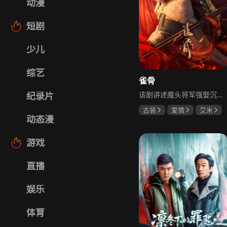
动漫
短剧
少儿
综艺
雀骨
该剧讲述魔头将军强娶沉迷机关术的财迷假千金，两人从契约夫妻起步，在生死局中互扒马甲，爱意与杀意交织共生。过程中他们揭露朝堂阴谋，破解生死乱局，最终共同守护家国太平，融合了权谋、爱情、冒险等多重元素，情节跌宕起伏。
纪录片
古装
爱情
艾米
动态漫
侯明昊
马秋元
游戏
直播
娱乐
体育