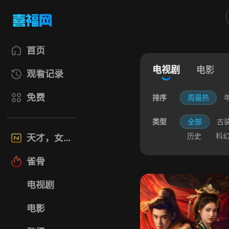
首页
电视剧
电影
观看记录
免费
排序
周最热
类型
全部
古
历史
科
天才，女友
雀骨
电视剧
电影