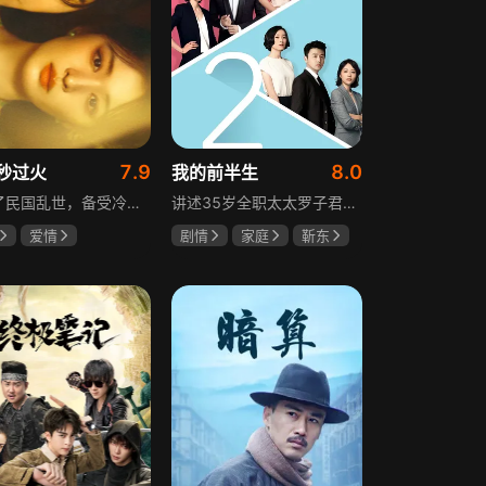
7.9
8.0
秒过火
我的前半生
讲述了民国乱世，备受冷眼的世家少爷慕容清峄与饱受苦难的复仇孤女任素素阴差阳错结缘相识，却因误会含恨而别。两人再重逢，却身份错位，陷入爱恨交织的极限拉扯中。二人历经世事波折与生离死别，最后携手直面乱世危局。
讲述35岁全职太太罗子君因丈夫突然离婚陷入人生谷底，带孩子闯入社会，从安逸走向落魄。贺涵作为事业有成的精英，平静生活被罗子君打破，需应对各类突发状况。生活逼迫罗子君重拾骨气，贺涵也收获温暖，二人历经波折，罗子君实现自我成长，贺涵也找到人生新方向，展现都市女性蜕变与情感纠葛。
爱情
剧情
家庭
靳东
然
张凌赫
马伊琍
袁泉