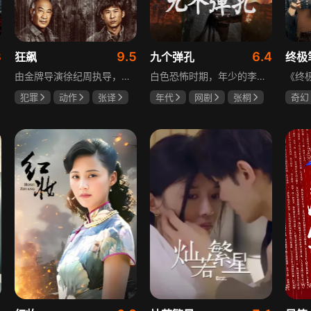
3
9.5
6.4
狂飙
九个弹孔
终极
由金牌导演徐纪周执导，张译、张颂文、李一桐、张志坚、吴刚领衔主演，倪大红、韩童生、李建义特邀主演的中央政法委重点项目。一部扫黑除恶坚决斗争的回忆录，横跨20年的群像叙事全景式展现时代变迁下的黑白较量与复杂人性。
白色恐怖时期，年少的李智信家破人亡后投身革命武装，因作战有勇有谋获“小狼崽子”绰号。他长期率部孤悬敌后，与日寇、反动派对决，多次负伤仍不改初心。凭借坚韧意志，他从游击队员成长为新四军干部、解放军司令员，身上的九个弹孔是他践行革命誓言、见证成长的勋章。
犯罪
动作
张译
年代
网剧
张桐
奇幻
张颂文
李一桐
何雨虹
李桓
曾舜
哈妮