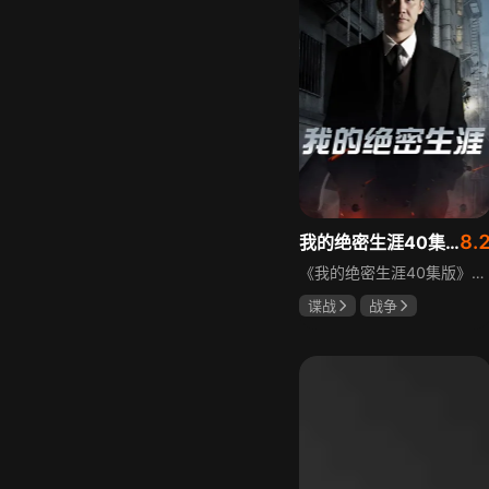
8.
我的绝密生涯40集版
《我的绝密生涯40集版》以1931年东北为背景，苏联特使引发暗杀行动，商人关郁达卷入被重伤失踪，妻子谭梓君带家人在新京安顿。八年后关郁达打入日本特务机关为我党提供情报，与谭梓君相遇却因身份不能相认，谭梓君心中充满怀疑。
谍战
战争
黄志忠
左小青
吴刚