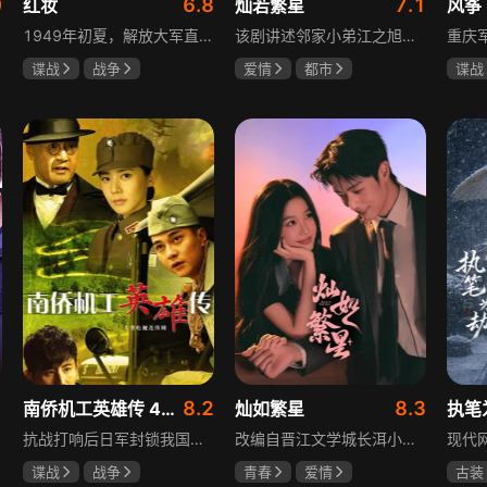
0
6.8
7.1
红妆
灿若繁星
风筝
1949年初夏，解放大军直抵上海，国民党国防部保密局的中共地下党员邓家骥奉命撤往台湾，其妻同为地下党的沈荷因临产被留在上海。新中国成立之初，面对敌特的破坏活动，斗争形势严峻，沈荷隐藏真实身份，继续与敌人展开新一轮斗争，在隐秘战线坚守信仰，为新政权的稳定默默奉献。
该剧讲述邻家小弟江之旭留学归来，竟成了夏千星的顶头上司。从小管着江之旭、事事压他一头的夏千星无法接受，两人互不服气，在公司内外明争暗斗。江之旭借职位刁难夏千星，夏千星则用姐姐身份压制他，然而夏千星不知道，江之旭拼尽全力坐上这个位子，就是为了陪在她身边保护她。
谍战
战争
爱情
都市
谍战
张歆艺
孙妍恩
曹景皓
柳云
毕雪
李小
8.2
8.3
南侨机工英雄传 43集版
灿如繁星
执笔
抗战打响后日军封锁我国运输路线，神鼓滇缅公路撑起抗战后勤补给，因急缺司机和技工，三千余名南洋华侨毅然归国共赴国难。方家兄弟是典型代表，大哥方天海表面投靠日军实为中共地下工作者，委曲求全游走生死间；弟弟方千树从纨绔子弟成长为抗日战士。剧集以真实历史为背景，展现华侨爱国情怀与民族大义。
改编自晋江文学城长洱小说《狭路》，讲述心理学博士林晚星遭遇变故后返乡任教，邂逅顶级教练王法，带领垫底差生逆袭追梦的热血救赎故事。林晚星用“自由式”教育，培养少年们的独立人格，帮他们学会生活、融洽自我、发现所爱、勇于追求，诠释“不远狭路，终见光明”的成长内核。
谍战
战争
青春
爱情
古装