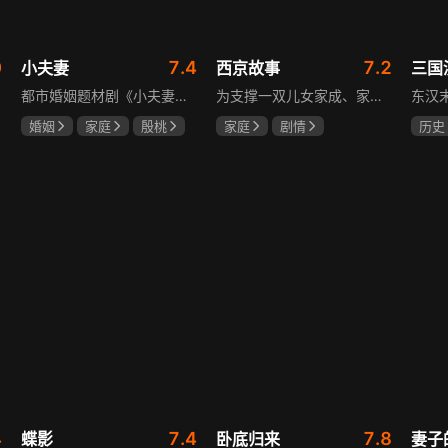
0
7.4
7.2
小夫妻
西京故事
三国
都市婚姻题材剧《小夫妻》围绕经营十年婚姻的周全与车莉展开，原本家庭美满的二人突遭变故：周全怀才不遇还意外被裁员，车莉则被迫赶鸭子上架仓促创业，不可预期的生活变动让他们的婚姻陷入僵局。而立之年的两人，在现实压力与情感拉扯中挣扎，面临诸多矛盾与考验，他们能否重新调整生活节奏，修复婚姻关系，回到幸福生活的轨道，是该剧的核心看点。
为支撑一双儿女家成、家秀的“求学大业”，一家之主罗天福携妻子慧娟进了西京城。在西京城里，罗天福见证了身边的小人物们在大城市的生存之难，自身也经历了种种艰辛：饼铺生意屡屡受挫，妻子慧娟不满他“固执守旧”的经营方式闹起分居，儿子家成无法适应从乡村到城市的生活状况不断离校出走，重重打击不断袭来，使他头一次对自己坚守多年的人生观和价值观产生怀疑。自己这样做究竟是对是错，城市是不是真的不适合他这种“坚持老一套”的人生存。女儿家秀的支持鼓励使罗天福重拾信心，那些曾经接受罗天福帮助的人也反过来帮助他，纠缠不清的矛盾随之一一化解。罗家人终于在西京这座大城扎下了根，向着美好的未来继续前行。该剧围绕农村家庭在城市的奋斗历程展开，展现了小人物的坚韧与善良，充满了励志色彩与现实关怀。
婚姻
家庭
殷桃
家庭
剧情
历史
郭京飞
齐溪
张国强
陈小艺
唐国
石安妮
鲍国
4
7.4
7.8
蝶影
卧底归来
妻子