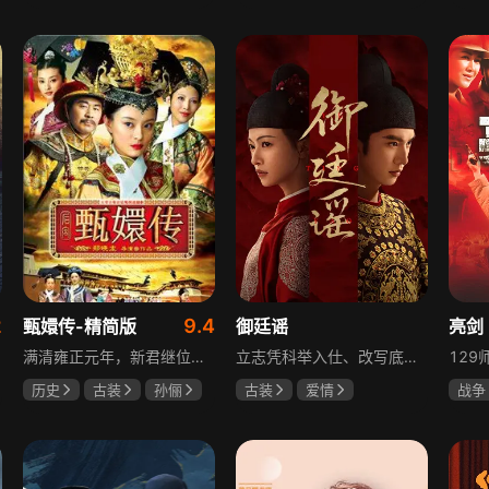
于荣光
秋瓷炫
陈靖可
虞书欣
夏小
朱晓渔
马伯骞
2
9.4
甄嬛传-精简版
御廷谣
亮剑
满清雍正元年，新君继位后朝堂看似祥和实则暗流涌动，后宫华妃与皇后分庭抗礼，各方势力裹挟其中凶险异常，太后主持选秀拉开帷幕，大理寺少卿甄远道长女甄嬛意外得雍正赏识步入皇宫，在皇后与华妃的夹击下，甄嬛小心周旋忍辱负重，不得不用智慧保护自己，一次次卷入残酷宫闱斗争。
立志凭科举入仕、改写底层命运的孤女孟廷辉因意外结识微服私访的少年新帝英寡，二人联手铲除沙州官匪，英寡赏识其胆识智谋，暗中助力她赴京赶考。孟廷辉入京后遭科举舞弊构陷，凭智勇自证清白，被英寡破格任命为察闻院主事，清查虎啸帮、晚香阁等黑恶势力，逐步牵出血月会复国阴谋与朝堂权斗。二人从君臣知己渐生情愫，历经身世谜团、朝堂阻力与边境战乱，最终平定叛乱、整肃朝纲，携手共护江山万民。
历史
古装
孙俪
古装
爱情
战争
陈建斌
蔡少芬
陈哲远
吴谨言
童蕾
吕行