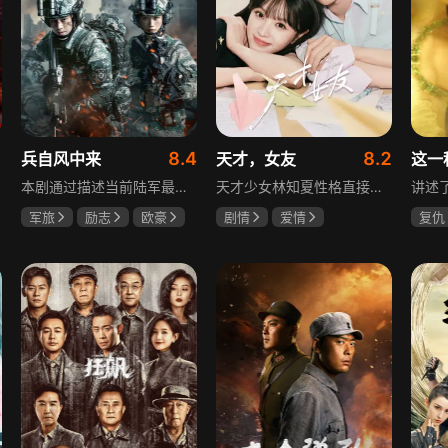
8.4
8.2
兵自风中来
天才，女友
这一
本剧通过描述当前陆军最具新型作战特色的特战、空突、侦察、信息等代表性兵种的官兵练兵备战，在历次实战演习中磨砺意志技能、逐渐形成新质作战能力等故事，反映了某集团军党委坚决落实习主席新时代强军思想，着眼打造一流陆军，谋划转型，大力推进战斗力建设的历史担当，浓缩了陆军官兵改革面前备战打仗矢志强军的铁血追求、展现了新时代陆军官兵积极投身军队转型的全新风貌，是一部融合备战打仗、青春成长励志、英雄主义传承，同时将军人荣誉、使命、爱情熔为一炉的军事题材正能量大剧。
天才少女林知夏性格直接、不善交际，从小没有好友。考入省一中后，她因解题比拼与性格阳光的学霸江逾白相识并成为同桌。作为社交达人的江逾白帮林知夏融入集体交到汤婷婷、段启言、沈负暄、金百慧等朋友，林知夏为表达感谢帮他补习功课，两人渐渐从竞争走向互助，最终成为最好的朋友。俩人还一同解决同学被骗、一起参加社团活动与省数学竞赛，在这个过程中，江逾白对林知夏感情渐深，但只把爱意埋在心里。林知夏被保送复旦后，江逾白准备在毕业之旅对她告白，却因母亲卷入诈骗案而遗憾离开，俩人最终能否冲破阻碍走到一起
军旅
励志
欧豪
剧情
爱情
复仇
蓝盈莹
丁勇岱
田曦薇
胡一天
王楚
厉嘉琪
毛孩