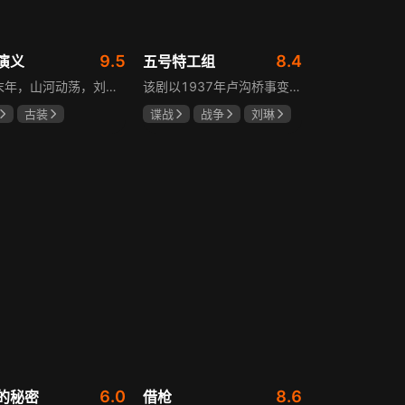
9.5
8.4
演义
五号特工组
东汉末年，山河动荡，刘汉王朝气数将尽。内有十常侍颠倒黑白、祸乱朝纲，外有张氏兄弟高呼“苍天已死，黄巾当立”的口号，掀起浩大的农民起义，一时间狼烟四起，刘家朝廷宛如大厦将倾，岌岌可危。正所谓乱世出英雄，曹操、公孙瓒、袁术、袁绍、吕布、刘备、孙策、关羽、张飞、诸葛亮等各路豪杰不断涌现，从群雄逐鹿到赤壁之战，从魏蜀吴三国鼎立到三分归一统，波澜壮阔的三国时代的大幕缓缓拉开，本片根据中国古典名著《三国演义》改编。
该剧以1937年卢沟桥事变后的上海为背景，讲述中共地下党员欧阳剑平召集海外同学组成特工组的故事。组员涵盖情报、密码、爆破、神偷等领域人才，他们以法租界上流社会身份为掩护，与日军特高课、汪伪76号等势力展开较量，屡屡涉险却最终完成任务。剧集以真实史料为基础，展现了抗日时期地下工作者的智勇无畏与家国情怀。
古装
谍战
战争
刘琳
强
孙彦军
于震
王丽坤
安
6.0
8.6
的秘密
借枪