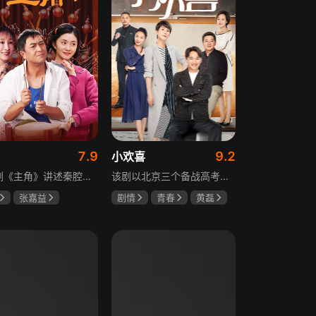
7.9
9.2
小欢喜
电视剧《主角》讲述秦腔名伶忆秦娥阴差阳错被舅舅胡三元带入剧团，历经近半个世纪兴衰起伏，从牧羊女成长为一代秦腔名伶的故事，剧集以秦腔发展为脉络映射大历史起落，反映中国社会四十年变迁中普通人的情感生活与命运，展现传统艺术传承与时代变迁的交织。
该剧以北京三个备战高考的家庭为核心，讲述童文洁与方一凡、宋倩与乔英子、季胜利与季杨杨这几组亲子，在升学压力下，围绕成绩、陪伴、沟通等问题产生的矛盾与磨合，展现了中年家长与青春期孩子共同成长的温馨故事。
张嘉益
剧情
青春
黄磊
存
秦海璐
海清
陶虹