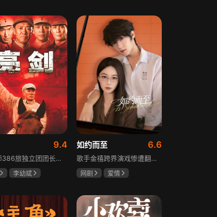
树
萧景琰
田曦薇
王传君
9.4
6.6
如约而至
129师386旅独立团团长李云龙敢想敢干、不按规矩办事，脾气火爆性格直爽，带领独立团展现出敢于拼杀的劲头，接连击败坂田连队、山崎大队、山本部队，名声大噪却因屡次犯规遭贬斥。抗战时期他与国军358团团长楚云飞惺惺相惜，徐蚌会战中一较高下双双重伤，养病期间李云龙与护士田雨相恋，两人及亲人战友历经国家沧桑巨变。
歌手金禧跨界演戏惨遭翻车，全网群嘲演技拉胯！不服输的他另辟蹊径，转行试水音乐剧，誓要逆袭打脸。机缘巧合下，他对高冷硬核的金牌音乐剧导演宁瑾一见心动，两人意外留下暧昧一吻，转头试镜现场再度狭路相逢。 宁瑾本就抵触偶像跨界，对半路空降的流量新人金禧百般严苛，花式魔鬼训练轮番上线。金禧顶住剧团前辈排挤、同行暗算、舆论刁难等重重危机，日夜苦练打磨演技，慢慢褪去偶像光环、解锁真实自我，一点点打动高冷导演和剧团众人。 一路走来，二人历经误会争执、事业危机、亲情心结、分手磨合多重考验，在并肩拯救濒临倒闭的剧团、携手打磨《倩女幽魂》剧目、共渡舞台难关的过程中，情愫渐生、双向治愈。最终剧目首演大获成功，叛逆
李幼斌
网剧
爱情
何政军
吴俊霆
赵尧珂
高晓攀