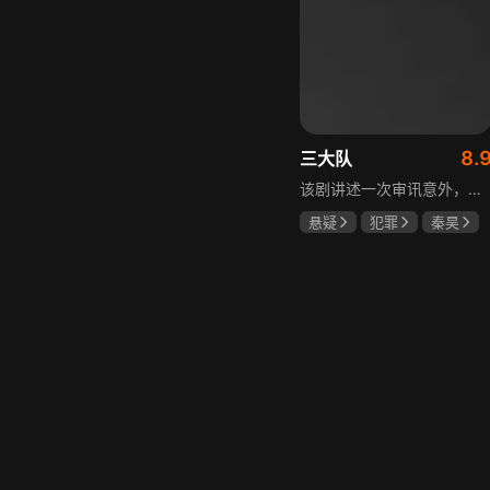
8.
三大队
该剧讲述一次审讯意外，三大队刑警程兵入狱服刑，队友受牵连脱警、降职，曾经的警界精英三大队分崩离析。十年牢狱，程兵重获自由，失去一切，而案件的犯罪嫌疑人王大勇依旧在逃。穿一天警服，终身是正义，不甘化作执着，利刃再次出鞘，程兵和三大队的兄弟重新集结踏上追凶之路，在孤独漫长的旅途中配合警方千里追凶，也在这苦行僧一样的历程中重新找到人生的坐标和生命的意义。本片根据原载于“网易人间”作者深蓝的《请转告局长，三大队任务完成》改编。
悬疑
犯罪
秦昊
李乃文
陈明昊