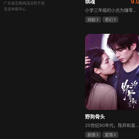
9.
棋魂
广东省互联网违法和不良
信息举报中心
小学三年级的小光为赚零用钱到爷爷家寻宝，偶然翻出旧棋盘，接触棋盘的一瞬间，附身棋盘中的棋士褚嬴的灵魂进入了小光体内。后来小光在学校围棋会所结识少年天才小亮，为测试褚嬴实力，小光贸然与小亮对弈并小胜，他误以为褚嬴棋力平平，小亮却大受打击。数日后小亮再次挑战，再次惨败在褚嬴手下，二人从此成了相爱相杀的棋坛宿敌。在褚嬴指导下，小光进步神速，逐渐对围棋产生兴趣，最终在全国大赛与小亮激战中，褚嬴下出绝妙一局，小光却看出更高一着，终于在自己努力、褚嬴帮助和与小亮的磨练中，独立对弈，燃起真正的棋魂。
网剧
奇幻
胡先煦
张超
郝富申
野狗骨头
20世纪90年代，陈异和苗靖因父母相识结缘，从充满敌意到彼此依靠，后因家庭变故不得不相依为命。大学时苗靖告白，陈异却因纵火案逼她离开藤城。多年后重逢，陈异为保护苗靖以身入局，两人并肩对抗走私团伙，最终陈异告白，两人终成眷属。
剧情
爱情