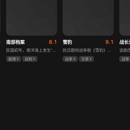
9
8.1
9.1
南部档案
雪豹
战长
民国初年，南洋海上发生“水鬼望乡”离奇命案，张家外派调查神秘事务的南部档案馆坐办张海盐、张海虾二人搭档亲往调查，却意外卷入了一个用于猎杀海外张家人的绝命死局。张海虾以自己的死谋局求解，送张海盐上了“南安号”巨轮回厦城以图他能够有一线生机，但这趟波澜诡谲的航程似乎才刚刚起航，一手遮天的军阀大佬、单纯执着的少年账房、还有十年未见的至亲故人……张海盐独自面对着接踵而至的意外，而当他踏上厦城的那一刻，真正属于两个少年的命运才初初开始转动。
抗日题材战争剧《雪豹》讲述抗日女学生陈怡是一个在革命道路上逐渐成长起来的优秀青年。从慷慨激昂的热血学生，到成熟稳重的革命战士，甚至执行任务的时候还要扮演性格大胆奔放的交际花，打入到敌人内部获取情报。在做情报工作时，与搭档张楚扮假夫妻，多次身陷险境命悬一线。周卫国原本是一名玩世不恭的富家子弟，却不乏热血，抗战时为了保护初恋女友，举枪杀了一名日本人，由此改名换姓走上了革命道路，从国民党中央军校到德国军校，再到回国创建中国第一支特战部队，成为了一个真正的传奇英雄。
剧情
自制
战争
文章
战争
张新成
丁禹兮
陶飞霏
朱杰
杨紫
姜珮瑶