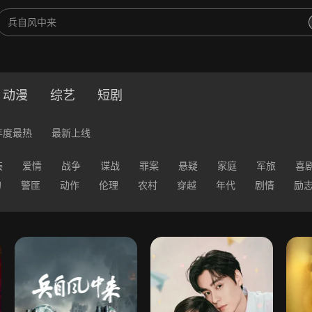
动漫
综艺
短剧
年度最热
最新上线
装
爱情
战争
谍战
罪案
悬疑
家庭
军旅
喜
幻
警匪
动作
伦理
农村
穿越
年代
剧情
励