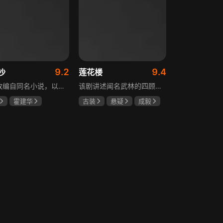
9.2
9.4
沙
莲花楼
该剧改编自同名小说，以中国近代史上著名的“长沙会战”为背景，借由长沙城一户普通胡姓人家在战争中的命运浮沉，展现战火的无情以及在日军铁蹄侵略下中华儿女奋起抗战的不屈精神。1938年10月日军攻陷武汉，长沙危在旦夕，城中茶园巷的胡家人在孙女婿薛君山的支持下，为最宠爱的龙凤胎湘湘和小满安排退路。薛君山先将湘湘介绍给留洋归来保卫长沙的顾清明，可惜二人一见面便势同水火，薛君山只好另选人家。湘湘订婚当日，蒋介石密令火烧长沙，因指挥失当酿成巨大灾难，繁华古城毁于一旦，很多人包括湘湘的未婚夫一家被活活烧死。焦土上，各地英雄儿女齐聚长沙，和湖南人民一起阻挡敌人铁蹄，胡家人也在劫难中演绎了一幕幕悲欢离合。
该剧讲述闻名武林的四顾门门主李相夷在一次大战后身受重伤，从此退隐江湖成为淡泊名利的“假神医”李莲花。他遇到新交方多病与旧敌笛飞声后，重新卷入江湖。江湖暗流涌动，疑团扑朔迷离，抽丝剥茧方能断出真相，一段荡气回肠的侠义情即将热血展开，展现了侠义、探案与江湖恩怨交织的精彩故事。
霍建华
古装
悬疑
成毅
任程伟
曾舜晞
肖顺尧