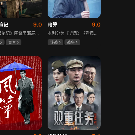
9.0
9.0
笔记
暗算
《终极笔记》围绕吴邪展开，他因好奇三叔经历，历险归来收神秘录像带后卷入阴谋，只身闯格尔木疗养院偶遇张起灵等六人组队，在西王母宫发现陨玉，却遇三叔失踪、张起灵失忆。众人寻记忆探张家古楼，因裘德考介入受阻，后联手霍老太再探遭意外，谜团未解，吴邪被迫伪装成三叔，剧情充满冒险与悬疑。
本剧分为《听风》《看风》和《捕风》三个篇章，三者在时间关系及故事上相对独立，又千丝万缕。听风，即无线电侦听者，是一群“靠耳朵打江山”的人，他们的耳朵可以听到天外之音、无声之音、秘密之音。看风，即密码破译的人，是一群“善于神机妙算”的人，他们的慧眼可以识破天机、释读天书、看阅无字之书。捕风，即我党地下工作者，在国民党大肆实施白色恐怖时期，他们是牺牲者更是战斗者，乔装打扮深入虎穴，迎风而战，为缔造共和国立下不朽的丰功伟业。
青春
谍战
战争
晞
肖宇梁
柳云龙
祝希娟
克孜
高明