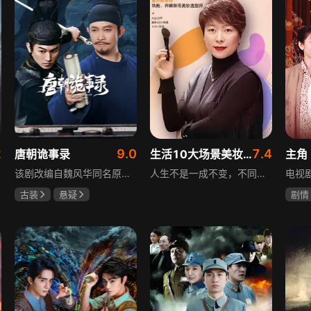
2
9.0
7.4
唐朝诡事录
生活10大场景美妆秘籍
主角
该剧改编自魏风华同名原著，讲述繁华大唐盛世下发生的一系列奇闻异事。长安金吾卫中郎将卢凌风与狄公亲传弟子苏无名携手，共破《长安红茶》《石桥图》等九个诡异案件，从新娘失踪案到宫廷秘闻，从朝堂到乡间，他们在破案过程中相互了解，逐渐成长，共同守护苍生，担负起挽救社稷于危急的使命。
人生不是一成不变，不同的场合不同的角色，适宜的妆容造型往往能帮助人们建立自信、破冰社交，开启一个良好开端，做到事半功倍。姜月辉老师亲自打造的《10大生活场景角色妆容课程》，将针对不同的生活场景和角色需求，教授相应的妆容造型技巧，让学员轻松驾驭每个人生角色，打造出适合自己的妆容，提升个人形象和气质。
古装
悬疑
剧情
杨旭文
杨志刚
刘浩
郜思雯