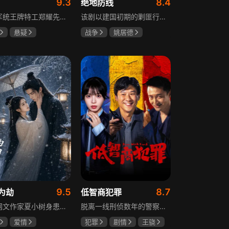
9.3
8.4
绝地防线
重庆军统王牌特工郑耀先实为潜伏的中共特工“风筝”，上线牺牲后他与组织失联，解放后化名周志乾继续提供情报。身份证实后他仍协助破获特务案，三十年情报生涯中他遭敌人追杀、妻离子散，为国家牺牲是他的人生价值。
该剧以建国初期的剿匪行动为背景，讲述中国人民解放军西线小分队追击黑山寺国民党残部的故事。小分队在执行任务过程中，严格遵照上级指示，既要完成军事目标，又全力保护沿途百姓的生命财产安全，同时对残部人员采取劝降与救治相结合的策略。最终，小分队成功控制了区域内的疫情，救出了愿意投诚的士兵，圆满完成了剿匪解救任务，展现了解放军的优良作风与使命担当。
悬疑
战争
姚居德
龙
罗海琼
邵思涵
刘立胜
冉
9.5
8.7
为劫
低智商犯罪
现代网文作家夏小树身患绝症，临终前未能完成最后一部长篇小说，带着遗憾离世，却意外穿越进自己笔下的世界，成为书中的明月公主。夏小树步步为营，一次次改写危机。当夏小树耗尽预知，失去剧本掌控，她和萧景琰的命运急转直下。萧景琰被逼另娶他人，两人被迫私奔，却在曙光初现时遭遇追兵——夏小树中箭身亡，萧景琰抱着她痛不欲生。十年后，登基为帝的萧景琰在上元灯会上，遇见一个提着兔子灯的姑娘，与当年的明月一模一样……
脱离一线刑侦数年的警察张一昂，因省厅匿名举报信被派往三江口调查。他刚到就遇刑警队长被害，洗清嫌疑时意外抓获连环杀人案凶手，迅速建立声望。张一昂锁定当地富商周荣团伙，蠢贼间勾心斗角的蝴蝶效应助警方屡建奇功，最终查明同僚遇害真相，让真凶落网。剧集以喜剧风格展现刑侦故事，充满黑色幽默。
爱情
犯罪
剧情
王骁