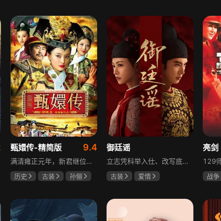
于荣光
秋瓷炫
陈靖可
虞书欣
夏小
朱晓渔
马伯骞
2
9.4
甄嬛传-精简版
御廷谣
亮剑
满清雍正元年，新君继位后朝堂看似祥和实则暗流涌动，后宫华妃与皇后分庭抗礼，各方势力裹挟其中凶险异常，太后主持选秀拉开帷幕，大理寺少卿甄远道长女甄嬛意外得雍正赏识步入皇宫，在皇后与华妃的夹击下，甄嬛小心周旋忍辱负重，不得不用智慧保护自己，一次次卷入残酷宫闱斗争。
立志凭科举入仕、改写底层命运的孤女孟廷辉因意外结识微服私访的少年新帝英寡，二人联手铲除沙州官匪，英寡赏识其胆识智谋，暗中助力她赴京赶考。孟廷辉入京后遭科举舞弊构陷，凭智勇自证清白，被英寡破格任命为察闻院主事，清查虎啸帮、晚香阁等黑恶势力，逐步牵出血月会复国阴谋与朝堂权斗。二人从君臣知己渐生情愫，历经身世谜团、朝堂阻力与边境战乱，最终平定叛乱、整肃朝纲，携手共护江山万民。
历史
古装
孙俪
古装
爱情
战争
陈建斌
蔡少芬
陈哲远
吴谨言
童蕾
吕行