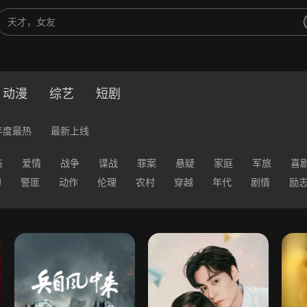
动漫
综艺
短剧
年度最热
最新上线
装
爱情
战争
谍战
罪案
悬疑
家庭
军旅
喜
幻
警匪
动作
伦理
农村
穿越
年代
剧情
励