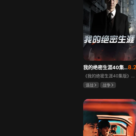
8.
我的绝密生涯40集版
《我的绝密生涯40集版》以1931年东北为背景，苏联特使引发暗杀行动，商人关郁达卷入被重伤失踪，妻子谭梓君带家人在新京安顿。八年后关郁达打入日本特务机关为我党提供情报，与谭梓君相遇却因身份不能相认，谭梓君心中充满怀疑。
谍战
战争
黄志忠
左小青
吴刚