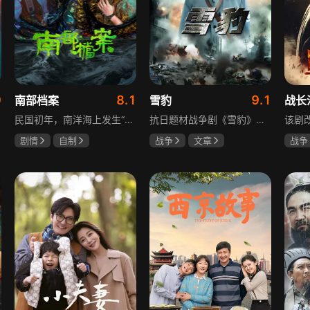
9
8.1
9.1
南部档案
雪豹
战长
民国初年，南洋海上发生“水鬼望乡”离奇命案，张家外派调查神秘事务的南部档案馆坐办张海盐、张海虾二人搭档亲往调查，却意外卷入了一个用于猎杀海外张家人的绝命死局。张海虾以自己的死谋局求解，送张海盐上了“南安号”巨轮回厦城以图他能够有一线生机，但这趟波澜诡谲的航程似乎才刚刚起航，一手遮天的军阀大佬、单纯执着的少年账房、还有十年未见的至亲故人……张海盐独自面对着接踵而至的意外，而当他踏上厦城的那一刻，真正属于两个少年的命运才初初开始转动。
抗日题材战争剧《雪豹》讲述抗日女学生陈怡是一个在革命道路上逐渐成长起来的优秀青年。从慷慨激昂的热血学生，到成熟稳重的革命战士，甚至执行任务的时候还要扮演性格大胆奔放的交际花，打入到敌人内部获取情报。在做情报工作时，与搭档张楚扮假夫妻，多次身陷险境命悬一线。周卫国原本是一名玩世不恭的富家子弟，却不乏热血，抗战时为了保护初恋女友，举枪杀了一名日本人，由此改名换姓走上了革命道路，从国民党中央军校到德国军校，再到回国创建中国第一支特战部队，成为了一个真正的传奇英雄。
剧情
自制
战争
文章
战争
张新成
丁禹兮
陶飞霏
朱杰
杨紫
姜珮瑶