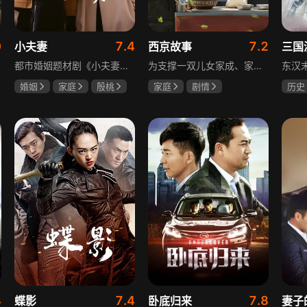
0
7.4
7.2
小夫妻
西京故事
三国
都市婚姻题材剧《小夫妻》围绕经营十年婚姻的周全与车莉展开，原本家庭美满的二人突遭变故：周全怀才不遇还意外被裁员，车莉则被迫赶鸭子上架仓促创业，不可预期的生活变动让他们的婚姻陷入僵局。而立之年的两人，在现实压力与情感拉扯中挣扎，面临诸多矛盾与考验，他们能否重新调整生活节奏，修复婚姻关系，回到幸福生活的轨道，是该剧的核心看点。
为支撑一双儿女家成、家秀的“求学大业”，一家之主罗天福携妻子慧娟进了西京城。在西京城里，罗天福见证了身边的小人物们在大城市的生存之难，自身也经历了种种艰辛：饼铺生意屡屡受挫，妻子慧娟不满他“固执守旧”的经营方式闹起分居，儿子家成无法适应从乡村到城市的生活状况不断离校出走，重重打击不断袭来，使他头一次对自己坚守多年的人生观和价值观产生怀疑。自己这样做究竟是对是错，城市是不是真的不适合他这种“坚持老一套”的人生存。女儿家秀的支持鼓励使罗天福重拾信心，那些曾经接受罗天福帮助的人也反过来帮助他，纠缠不清的矛盾随之一一化解。罗家人终于在西京这座大城扎下了根，向着美好的未来继续前行。该剧围绕农村家庭在城市的奋斗历程展开，展现了小人物的坚韧与善良，充满了励志色彩与现实关怀。
婚姻
家庭
殷桃
家庭
剧情
历史
郭京飞
齐溪
张国强
陈小艺
唐国
石安妮
鲍国
4
7.4
7.8
蝶影
卧底归来
妻子