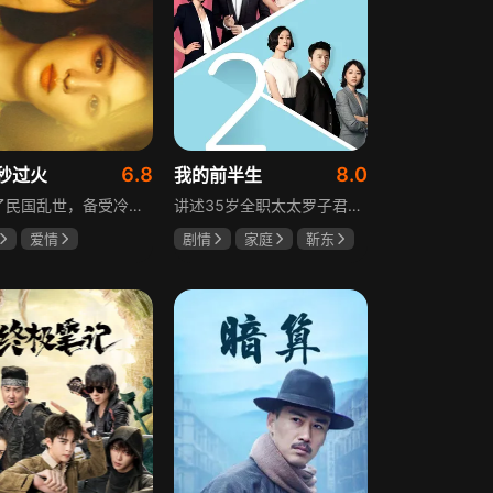
6.8
8.0
秒过火
我的前半生
讲述了民国乱世，备受冷眼的世家少爷慕容清峄与饱受苦难的复仇孤女任素素阴差阳错结缘相识，却因误会含恨而别。两人再重逢，却身份错位，陷入爱恨交织的极限拉扯中。二人历经世事波折与生离死别，最后携手直面乱世危局。
讲述35岁全职太太罗子君因丈夫突然离婚陷入人生谷底，带孩子闯入社会，从安逸走向落魄。贺涵作为事业有成的精英，平静生活被罗子君打破，需应对各类突发状况。生活逼迫罗子君重拾骨气，贺涵也收获温暖，二人历经波折，罗子君实现自我成长，贺涵也找到人生新方向，展现都市女性蜕变与情感纠葛。
爱情
剧情
家庭
靳东
然
张凌赫
马伊琍
袁泉