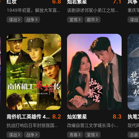
0
6.8
7.1
红妆
灿若繁星
风筝
1949年初夏，解放大军直抵上海，国民党国防部保密局的中共地下党员邓家骥奉命撤往台湾，其妻同为地下党的沈荷因临产被留在上海。新中国成立之初，面对敌特的破坏活动，斗争形势严峻，沈荷隐藏真实身份，继续与敌人展开新一轮斗争，在隐秘战线坚守信仰，为新政权的稳定默默奉献。
该剧讲述邻家小弟江之旭留学归来，竟成了夏千星的顶头上司。从小管着江之旭、事事压他一头的夏千星无法接受，两人互不服气，在公司内外明争暗斗。江之旭借职位刁难夏千星，夏千星则用姐姐身份压制他，然而夏千星不知道，江之旭拼尽全力坐上这个位子，就是为了陪在她身边保护她。
谍战
战争
爱情
都市
谍战
张歆艺
孙妍恩
曹景皓
柳云
毕雪
李小
8.2
8.3
南侨机工英雄传 43集版
灿如繁星
执笔
抗战打响后日军封锁我国运输路线，神鼓滇缅公路撑起抗战后勤补给，因急缺司机和技工，三千余名南洋华侨毅然归国共赴国难。方家兄弟是典型代表，大哥方天海表面投靠日军实为中共地下工作者，委曲求全游走生死间；弟弟方千树从纨绔子弟成长为抗日战士。剧集以真实历史为背景，展现华侨爱国情怀与民族大义。
改编自晋江文学城长洱小说《狭路》，讲述心理学博士林晚星遭遇变故后返乡任教，邂逅顶级教练王法，带领垫底差生逆袭追梦的热血救赎故事。林晚星用“自由式”教育，培养少年们的独立人格，帮他们学会生活、融洽自我、发现所爱、勇于追求，诠释“不远狭路，终见光明”的成长内核。
谍战
战争
青春
爱情
古装