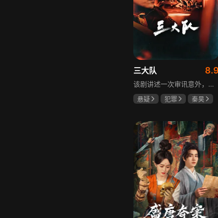
8.
三大队
该剧讲述一次审讯意外，三大队刑警程兵入狱服刑，队友受牵连脱警、降职，曾经的警界精英三大队分崩离析。十年牢狱，程兵重获自由，失去一切，而案件的犯罪嫌疑人王大勇依旧在逃。穿一天警服，终身是正义，不甘化作执着，利刃再次出鞘，程兵和三大队的兄弟重新集结踏上追凶之路，在孤独漫长的旅途中配合警方千里追凶，也在这苦行僧一样的历程中重新找到人生的坐标和生命的意义。本片根据原载于“网易人间”作者深蓝的《请转告局长，三大队任务完成》改编。
悬疑
犯罪
秦昊
李乃文
陈明昊