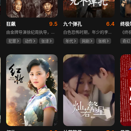
2
9.5
6.4
狂飙
九个弹孔
终极
由金牌导演徐纪周执导，张译、张颂文、李一桐、张志坚、吴刚领衔主演，倪大红、韩童生、李建义特邀主演的中央政法委重点项目。一部扫黑除恶坚决斗争的回忆录，横跨20年的群像叙事全景式展现时代变迁下的黑白较量与复杂人性。
白色恐怖时期，年少的李智信家破人亡后投身革命武装，因作战有勇有谋获“小狼崽子”绰号。他长期率部孤悬敌后，与日寇、反动派对决，多次负伤仍不改初心。凭借坚韧意志，他从游击队员成长为新四军干部、解放军司令员，身上的九个弹孔是他践行革命誓言、见证成长的勋章。
犯罪
动作
张译
年代
网剧
张桐
奇幻
张颂文
李一桐
何雨虹
李桓
曾舜
哈妮