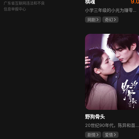
9.
棋魂
广东省互联网违法和不良
信息举报中心
小学三年级的小光为赚零用钱到爷爷家寻宝，偶然翻出旧棋盘，接触棋盘的一瞬间，附身棋盘中的棋士褚嬴的灵魂进入了小光体内。后来小光在学校围棋会所结识少年天才小亮，为测试褚嬴实力，小光贸然与小亮对弈并小胜，他误以为褚嬴棋力平平，小亮却大受打击。数日后小亮再次挑战，再次惨败在褚嬴手下，二人从此成了相爱相杀的棋坛宿敌。在褚嬴指导下，小光进步神速，逐渐对围棋产生兴趣，最终在全国大赛与小亮激战中，褚嬴下出绝妙一局，小光却看出更高一着，终于在自己努力、褚嬴帮助和与小亮的磨练中，独立对弈，燃起真正的棋魂。
网剧
奇幻
胡先煦
张超
郝富申
野狗骨头
20世纪90年代，陈异和苗靖因父母相识结缘，从充满敌意到彼此依靠，后因家庭变故不得不相依为命。大学时苗靖告白，陈异却因纵火案逼她离开藤城。多年后重逢，陈异为保护苗靖以身入局，两人并肩对抗走私团伙，最终陈异告白，两人终成眷属。
剧情
爱情