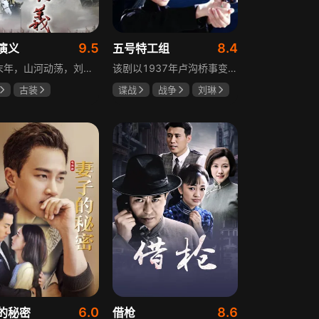
9.5
8.4
演义
五号特工组
东汉末年，山河动荡，刘汉王朝气数将尽。内有十常侍颠倒黑白、祸乱朝纲，外有张氏兄弟高呼“苍天已死，黄巾当立”的口号，掀起浩大的农民起义，一时间狼烟四起，刘家朝廷宛如大厦将倾，岌岌可危。正所谓乱世出英雄，曹操、公孙瓒、袁术、袁绍、吕布、刘备、孙策、关羽、张飞、诸葛亮等各路豪杰不断涌现，从群雄逐鹿到赤壁之战，从魏蜀吴三国鼎立到三分归一统，波澜壮阔的三国时代的大幕缓缓拉开，本片根据中国古典名著《三国演义》改编。
该剧以1937年卢沟桥事变后的上海为背景，讲述中共地下党员欧阳剑平召集海外同学组成特工组的故事。组员涵盖情报、密码、爆破、神偷等领域人才，他们以法租界上流社会身份为掩护，与日军特高课、汪伪76号等势力展开较量，屡屡涉险却最终完成任务。剧集以真实史料为基础，展现了抗日时期地下工作者的智勇无畏与家国情怀。
古装
谍战
战争
刘琳
强
孙彦军
于震
王丽坤
安
6.0
8.6
的秘密
借枪