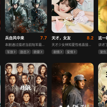
7.7
8.2
兵自风中来
天才，女友
这一
本剧通过描述当前陆军最具新型作战特色的特战、空突、侦察、信息等代表性兵种的官兵练兵备战，在历次实战演习中磨砺意志技能、逐渐形成新质作战能力等故事，反映了某集团军党委坚决落实习主席新时代强军思想，着眼打造一流陆军，谋划转型，大力推进战斗力建设的历史担当，浓缩了陆军官兵改革面前备战打仗矢志强军的铁血追求、展现了新时代陆军官兵积极投身军队转型的全新风貌，是一部融合备战打仗、青春成长励志、英雄主义传承，同时将军人荣誉、使命、爱情熔为一炉的军事题材正能量大剧。
天才少女林知夏性格直接、不善交际，从小没有好友。考入省一中后，她因解题比拼与性格阳光的学霸江逾白相识并成为同桌。作为社交达人的江逾白帮林知夏融入集体交到汤婷婷、段启言、沈负暄、金百慧等朋友，林知夏为表达感谢帮他补习功课，两人渐渐从竞争走向互助，最终成为最好的朋友。俩人还一同解决同学被骗、一起参加社团活动与省数学竞赛，在这个过程中，江逾白对林知夏感情渐深，但只把爱意埋在心里。林知夏被保送复旦后，江逾白准备在毕业之旅对她告白，却因母亲卷入诈骗案而遗憾离开，俩人最终能否冲破阻碍走到一起
军旅
励志
欧豪
剧情
爱情
复仇
蓝盈莹
丁勇岱
田曦薇
胡一天
王楚
厉嘉琪
毛孩