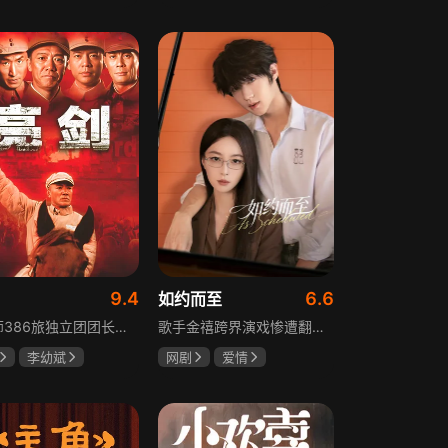
树
萧景琰
田曦薇
王传君
9.4
6.6
如约而至
129师386旅独立团团长李云龙敢想敢干、不按规矩办事，脾气火爆性格直爽，带领独立团展现出敢于拼杀的劲头，接连击败坂田连队、山崎大队、山本部队，名声大噪却因屡次犯规遭贬斥。抗战时期他与国军358团团长楚云飞惺惺相惜，徐蚌会战中一较高下双双重伤，养病期间李云龙与护士田雨相恋，两人及亲人战友历经国家沧桑巨变。
歌手金禧跨界演戏惨遭翻车，全网群嘲演技拉胯！不服输的他另辟蹊径，转行试水音乐剧，誓要逆袭打脸。机缘巧合下，他对高冷硬核的金牌音乐剧导演宁瑾一见心动，两人意外留下暧昧一吻，转头试镜现场再度狭路相逢。 宁瑾本就抵触偶像跨界，对半路空降的流量新人金禧百般严苛，花式魔鬼训练轮番上线。金禧顶住剧团前辈排挤、同行暗算、舆论刁难等重重危机，日夜苦练打磨演技，慢慢褪去偶像光环、解锁真实自我，一点点打动高冷导演和剧团众人。 一路走来，二人历经误会争执、事业危机、亲情心结、分手磨合多重考验，在并肩拯救濒临倒闭的剧团、携手打磨《倩女幽魂》剧目、共渡舞台难关的过程中，情愫渐生、双向治愈。最终剧目首演大获成功，叛逆
李幼斌
网剧
爱情
何政军
吴俊霆
赵尧珂
高晓攀