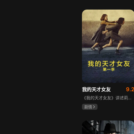
宋威龙
张婧仪
田征
9.
我的天才女友
《我的天才女友》讲述莉拉和莱侬这对好朋友的童年与少年时代。故事从友情开始，描绘女性友情的微妙变化——她们相互支持、妒忌和猜疑，又不断向外拓展，在与外部世界的试探中为自己塑形。莉拉聪明漂亮，莱侬羡慕她的天赋与决断力，两人都视对方为隐秘镜子，暗暗角力，展现女性成长中的复杂关系与自我探寻。
剧情
伊利莎·德尔·吉尼欧
卢多维卡·纳斯提
玛格丽塔·马祖可