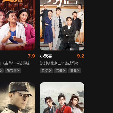
7.9
9.2
小欢喜
电视剧《主角》讲述秦腔名伶忆秦娥阴差阳错被舅舅胡三元带入剧团，历经近半个世纪兴衰起伏，从牧羊女成长为一代秦腔名伶的故事，剧集以秦腔发展为脉络映射大历史起落，反映中国社会四十年变迁中普通人的情感生活与命运，展现传统艺术传承与时代变迁的交织。
该剧以北京三个备战高考的家庭为核心，讲述童文洁与方一凡、宋倩与乔英子、季胜利与季杨杨这几组亲子，在升学压力下，围绕成绩、陪伴、沟通等问题产生的矛盾与磨合，展现了中年家长与青春期孩子共同成长的温馨故事。
张嘉益
剧情
青春
黄磊
存
秦海璐
海清
陶虹