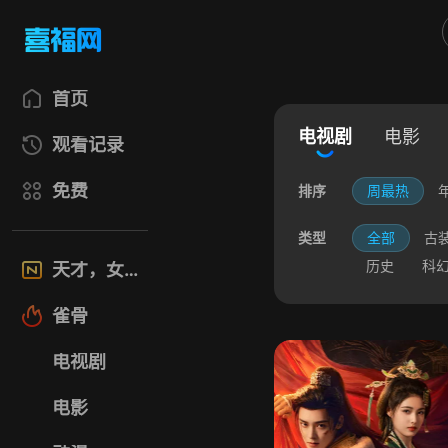
首页
电视剧
电影
观看记录
免费
排序
周最热
类型
全部
古
历史
科
天才，女友
雀骨
电视剧
电影