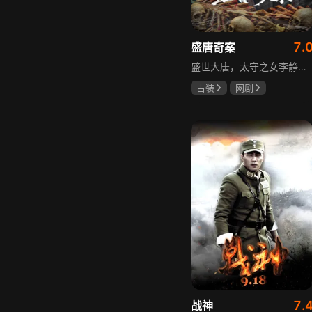
7.
盛唐奇案
盛世大唐，太守之女李静澜天赋异禀，擅验尸断案，与神秘“鬼探”决明、武艺高强的捕快苏御安联手追凶，揭开一桩桩离奇悬案：双生姐妹的生死置换、跨越十七年的书生冤案、雅集会上的连环仪式杀人等。在迷雾与鲜血中，李静澜与决明暗生情愫，彼此扶持，坚守心中正道，挣脱宿命桎梏。盛世灯火之下，他们以智慧与勇气涤荡污浊，书写下一段守护正义与清明的传奇。
古装
网剧
何泓姗
李菲
何泊远
7.
战神