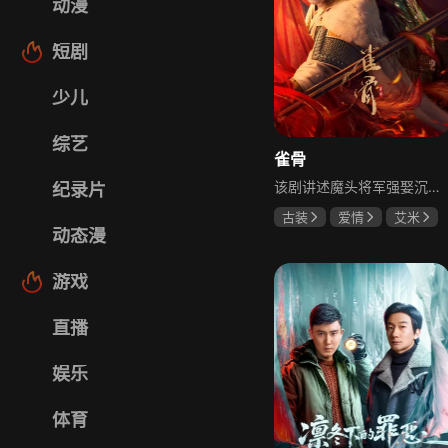
动漫
短剧
少儿
综艺
雀骨
该剧讲述魔头将军强娶沉迷机关术的财迷假千金，两人从契约夫妻起步，在生死局中互扒马甲，爱意与杀意交织共生。过程中他们揭露朝堂阴谋，破解生死乱局，最终共同守护家国太平，融合了权谋、爱情、冒险等多重元素，情节跌宕起伏。
纪录片
古装
爱情
艾米
动态漫
侯明昊
马秋元
游戏
直播
娱乐
体育