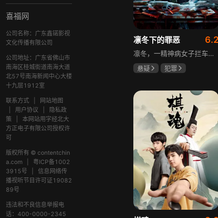
喜福网
公司名称：广东鑫锘影视
6.
凛冬下的罪恶
文化传播有限公司
凛冬，一精神病女子拦车报案，称丈夫杀人，刑警沈栋梁吴红兵由此揭开系列碎尸案真相。然而风浪未平，储蓄所抢劫杀人案，少女失踪案，流窜抢车案接连发生，沈栋梁与吴红兵追凶之际，竟牵出改变二人命运的人性悲剧。
公司地址：广东省佛山市
南海区桂城街道南海大道
悬疑
犯罪
北57号南海新闻中心大楼
吴昊宸
张睿
十九层1912室
王大奇
联系方式
|
网站地图
|
用户协议
|
隐私政
策
|
本网站用字经北大
方正电子有限公司授权许
可
版权所有 © contentchin
a.com
|
粤ICP备1002
3915号
|
信息网络传
播视听节目许可证19082
89号
违法和不良信息举报电
话：400-0000-2345