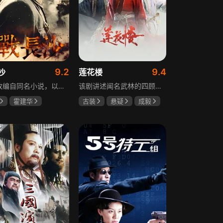
9.2
9.4
沙
莲花楼
该剧改编自同名小说，以中国近代史上著名的“长沙会战”为背景，借由长沙城一户普通胡姓人家在战争中的命运浮沉，展现战火的无情以及在日军铁蹄侵略下中华儿女奋起抗战的不屈精神。1938年10月日军攻陷武汉，长沙危在旦夕，城中茶园巷的胡家人在孙女婿薛君山的支持下，为最宠爱的龙凤胎湘湘和小满安排退路。薛君山先将湘湘介绍给留洋归来保卫长沙的顾清明，可惜二人一见面便势同水火，薛君山只好另选人家。湘湘订婚当日，蒋介石密令火烧长沙，因指挥失当酿成巨大灾难，繁华古城毁于一旦，很多人包括湘湘的未婚夫一家被活活烧死。焦土上，各地英雄儿女齐聚长沙，和湖南人民一起阻挡敌人铁蹄，胡家人也在劫难中演绎了一幕幕悲欢离合。
该剧讲述闻名武林的四顾门门主李相夷在一次大战后身受重伤，从此退隐江湖成为淡泊名利的“假神医”李莲花。他遇到新交方多病与旧敌笛飞声后，重新卷入江湖。江湖暗流涌动，疑团扑朔迷离，抽丝剥茧方能断出真相，一段荡气回肠的侠义情即将热血展开，展现了侠义、探案与江湖恩怨交织的精彩故事。
霍建华
古装
悬疑
成毅
任程伟
曾舜晞
肖顺尧