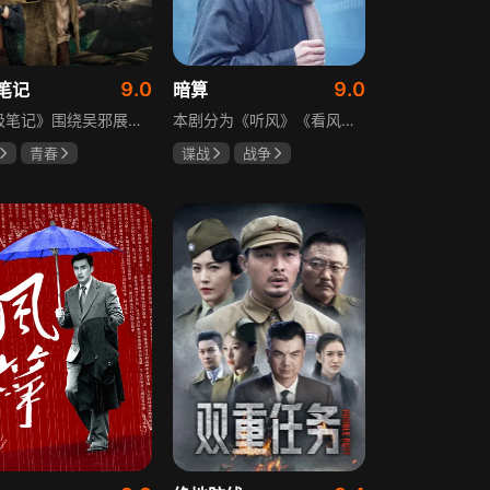
9.0
9.0
笔记
暗算
《终极笔记》围绕吴邪展开，他因好奇三叔经历，历险归来收神秘录像带后卷入阴谋，只身闯格尔木疗养院偶遇张起灵等六人组队，在西王母宫发现陨玉，却遇三叔失踪、张起灵失忆。众人寻记忆探张家古楼，因裘德考介入受阻，后联手霍老太再探遭意外，谜团未解，吴邪被迫伪装成三叔，剧情充满冒险与悬疑。
本剧分为《听风》《看风》和《捕风》三个篇章，三者在时间关系及故事上相对独立，又千丝万缕。听风，即无线电侦听者，是一群“靠耳朵打江山”的人，他们的耳朵可以听到天外之音、无声之音、秘密之音。看风，即密码破译的人，是一群“善于神机妙算”的人，他们的慧眼可以识破天机、释读天书、看阅无字之书。捕风，即我党地下工作者，在国民党大肆实施白色恐怖时期，他们是牺牲者更是战斗者，乔装打扮深入虎穴，迎风而战，为缔造共和国立下不朽的丰功伟业。
青春
谍战
战争
晞
肖宇梁
柳云龙
祝希娟
克孜
高明