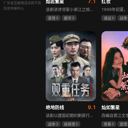
7.1
灿若繁星
红妆
广东省互联网违法和不良
信息举报中心
该剧讲述邻家小弟江之旭留学归来，竟成了夏千星的顶头上司。从小管着江之旭、事事压他一头的夏千星无法接受，两人互不服气，在公司内外明争暗斗。江之旭借职位刁难夏千星，夏千星则用姐姐身份压制他，然而夏千星不知道，江之旭拼尽全力坐上这个位子，就是为了陪在她身边保护她。
爱情
都市
谍战
战争
孙妍恩
曹景皓
张歆艺
毕雪
9.1
绝地防线
灿如繁星
该剧以建国初期的剿匪行动为背景，讲述中国人民解放军西线小分队追击黑山寺国民党残部的故事。小分队在执行任务过程中，严格遵照上级指示，既要完成军事目标，又全力保护沿途百姓的生命财产安全，同时对残部人员采取劝降与救治相结合的策略。最终，小分队成功控制了区域内的疫情，救出了愿意投诚的士兵，圆满完成了剿匪解救任务，展现了解放军的优良作风与使命担当。
战争
姚居德
青春
爱情