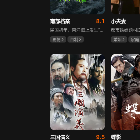
8.1
南部档案
小夫妻
民国初年，南洋海上发生“水鬼望乡”离奇命案，张家外派调查神秘事务的南部档案馆坐办张海盐、张海虾二人搭档亲往调查，却意外卷入了一个用于猎杀海外张家人的绝命死局。张海虾以自己的死谋局求解，送张海盐上了“南安号”巨轮回厦城以图他能够有一线生机，但这趟波澜诡谲的航程似乎才刚刚起航，一手遮天的军阀大佬、单纯执着的少年账房、还有十年未见的至亲故人……张海盐独自面对着接踵而至的意外，而当他踏上厦城的那一刻，真正属于两个少年的命运才初初开始转动。
剧情
自制
婚姻
家庭
张新成
丁禹兮
郭京飞
齐
姜珮瑶
9.5
三国演义
蝶影