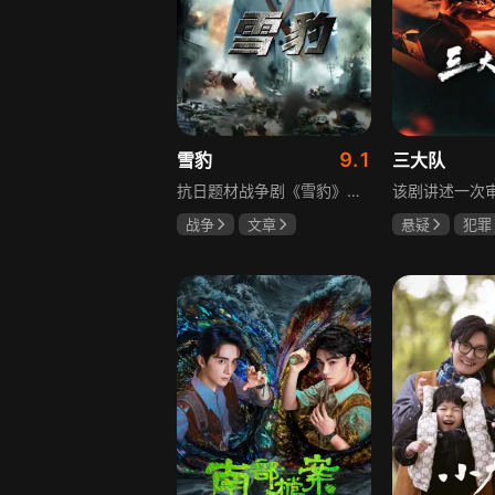
9.1
雪豹
三大队
抗日题材战争剧《雪豹》讲述抗日女学生陈怡是一个在革命道路上逐渐成长起来的优秀青年。从慷慨激昂的热血学生，到成熟稳重的革命战士，甚至执行任务的时候还要扮演性格大胆奔放的交际花，打入到敌人内部获取情报。在做情报工作时，与搭档张楚扮假夫妻，多次身陷险境命悬一线。周卫国原本是一名玩世不恭的富家子弟，却不乏热血，抗战时为了保护初恋女友，举枪杀了一名日本人，由此改名换姓走上了革命道路，从国民党中央军校到德国军校，再到回国创建中国第一支特战部队，成为了一个真正的传奇英雄。
战争
文章
悬疑
犯罪
陶飞霏
朱杰
李乃文
陈