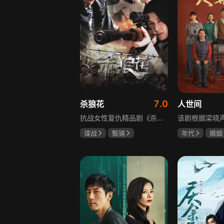
7.0
杀狼花
人世间
抗战女性复仇精品剧《杀狼花》讲述了上世纪40年代活跃在上海民间、由4个女人组成的抗日暗杀组织“杀狼花”，面对凶残的日寇，身负家仇国恨的一群巾帼英豪以非凡的勇气和智慧，谱写了一曲为民族大义而抗争、流血、牺牲的壮丽诗篇。剧中既有她们消灭敌人的壮举，也描述了身为普通人的爱恨情仇，展现了战火纷飞年代里女性的坚韧与担当，以及她们在民族大义面前舍生取义的崇高精神，是一部兼具热血与温情的抗战题材作品。
谍战
甄锡
年代
婚姻
黄海冰
王奎荣
雷佳音
辛
宋佳