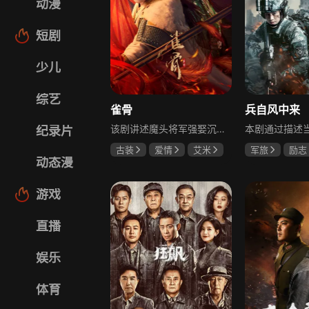
动漫
短剧
少儿
综艺
雀骨
兵自风中来
该剧讲述魔头将军强娶沉迷机关术的财迷假千金，两人从契约夫妻起步，在生死局中互扒马甲，爱意与杀意交织共生。过程中他们揭露朝堂阴谋，破解生死乱局，最终共同守护家国太平，融合了权谋、爱情、冒险等多重元素，情节跌宕起伏。
纪录片
古装
爱情
艾米
军旅
励志
动态漫
侯明昊
马秋元
蓝盈莹
丁
游戏
直播
娱乐
体育