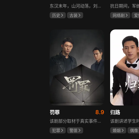
东汉末年，山河动荡，刘汉王朝气数将尽。内有十常侍颠倒黑白、祸乱朝纲，外有张氏兄弟高呼“苍天已死，黄巾当立”的口号，掀起浩大的农民起义，一时间狼烟四起，刘家朝廷宛如大厦将倾，岌岌可危。正所谓乱世出英雄，曹操、公孙瓒、袁术、袁绍、吕布、刘备、孙策、关羽、张飞、诸葛亮等各路豪杰不断涌现，从群雄逐鹿到赤壁之战，从魏蜀吴三国鼎立到三分归一统，波澜壮阔的三国时代的大幕缓缓拉开，本片根据中国古典名著《三国演义》改编。
历史
古装
网络剧
爱
唐国强
孙彦军
冯越
魏大
鲍国安
赫子铭
8.9
罚罪
归路
该剧部分取材于真实事件，以一桩恶性案件为切入口，通过青年刑警常征的视角，讲述出两代公安干警为维护一方安宁，扫除犯罪团伙，不畏艰险、前赴后继的英勇故事。在昌武这座小城，刑侦大队副大队长常征因长期追查实力雄厚的赵啸声家族，而被卷入重重漩涡之中。检察官赵鹏程惨遭杀害，所有线索竟都指向常征，使他三天之内必须找到真凶，自证清白。滨江省刑侦总队派遣秘密调查小组彻查赵家。素有“警界教父”之称的严国华布局出“一明一暗”的破案路线，暗中帮助常征，锁定了赵家老四赵鹏超才是一系列新阴谋的幕后操盘手。随着案情浮出水面的，不只是二十八年前的悬案，还有常征的身世之谜。常征面对着亲情爱情与公平正义之间的巨大撕裂，时刻经受着个人命运的突转，生与死的考验。“法大于天”的信念支撑着常征坚持不懈，恪守誓言，同金燕、宁宇等一众干警携手共进，破解迷局，最终将赵家恶势力及其保护伞一网打尽，维护了法律的尊严。
犯罪
警匪
婚姻
偶像
黄景瑜
杨祐宁
井柏然
谭