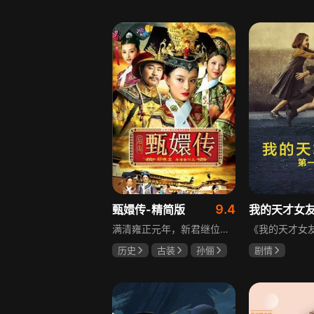
邵思涵
刘立胜
陈靖可
虞
马伯骞
9.4
甄嬛传-精简版
我的天才女
满清雍正元年，新君继位后朝堂看似祥和实则暗流涌动，后宫华妃与皇后分庭抗礼，各方势力裹挟其中凶险异常，太后主持选秀拉开帷幕，大理寺少卿甄远道长女甄嬛意外得雍正赏识步入皇宫，在皇后与华妃的夹击下，甄嬛小心周旋忍辱负重，不得不用智慧保护自己，一次次卷入残酷宫闱斗争。
历史
古装
孙俪
剧情
陈建斌
蔡少芬
伊利莎·德尔·
卢多维卡·纳斯
玛格丽塔·马祖