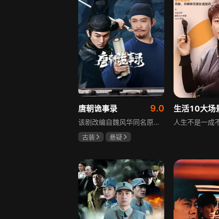
9.0
唐朝诡事录
该剧改编自魏风华同名原著，讲述繁华大唐盛世下发生的一系列奇闻异事。长安金吾卫中郎将卢凌风与狄公亲传弟子苏无名携手，共破《长安红茶》《石桥图》等九个诡异案件，从新娘失踪案到宫廷秘闻，从朝堂到乡间，他们在破案过程中相互了解，逐渐成长，共同守护苍生，担负起挽救社稷于危急的使命。
古装
悬疑
杨旭文
杨志刚
郜思雯