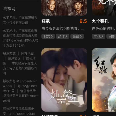
喜福网
公司名称：广东鑫锘影视
9.5
狂飙
九个弹孔
文化传播有限公司
由金牌导演徐纪周执导，张译、张颂文、李一桐、张志坚、吴刚领衔主演，倪大红、韩童生、李建义特邀主演的中央政法委重点项目。一部扫黑除恶坚决斗争的回忆录，横跨20年的群像叙事全景式展现时代变迁下的黑白较量与复杂人性。
公司地址：广东省佛山市
南海区桂城街道南海大道
犯罪
动作
张译
年代
网剧
北57号南海新闻中心大楼
张颂文
李一桐
何雨虹
李
十九层1912室
联系方式
|
网站地图
|
用户协议
|
隐私政
策
|
本网站用字经北大
方正电子有限公司授权许
可
版权所有 © contentchin
a.com
|
粤ICP备1002
3915号
|
信息网络传
播视听节目许可证19082
89号
违法和不良信息举报电
话：400-0000-2345