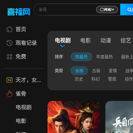
首页
电视剧
电影
动漫
综艺
观看记录
免费
排序
周最热
年度最热
最新
类型
全部
古装
爱情
战
历史
科幻
警匪
动作
天才，女友
雀骨
电视剧
电影