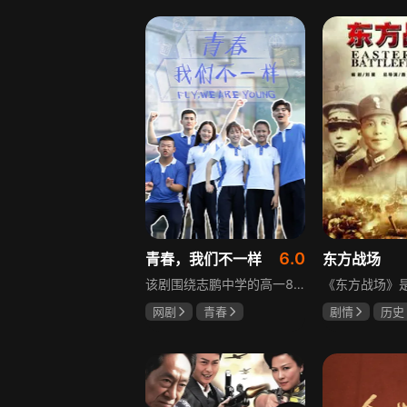
盖玥希
李岷城
6.0
青春，我们不一样
东方战场
该剧围绕志鹏中学的高一8班展开，这个班级是全校成绩垫底，却最讲友谊、最有人情味的集体。新生方一晴自带倒霉光环，因闹肚子晚开学半个月才报道，匆忙中被8班班草夏深骑单车撞到，两人由此结识。教导主任于福因方一晴晚到，将她分到8班并与夏深成为同桌。在夏深的嫌弃中，方一晴开启了自己充满意外的高中生活，剧情围绕校园日常与青春懵懂展开。
网剧
青春
剧情
历史
叶梓靖
徐源
马晓伟
黄
罗嘉良