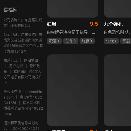
喜福网
公司名称：广东鑫锘影视
9.5
狂飙
九个弹孔
文化传播有限公司
由金牌导演徐纪周执导，张译、张颂文、李一桐、张志坚、吴刚领衔主演，倪大红、韩童生、李建义特邀主演的中央政法委重点项目。一部扫黑除恶坚决斗争的回忆录，横跨20年的群像叙事全景式展现时代变迁下的黑白较量与复杂人性。
公司地址：广东省佛山市
南海区桂城街道南海大道
犯罪
动作
张译
年代
网剧
北57号南海新闻中心大楼
张颂文
李一桐
何雨虹
李
十九层1912室
联系方式
|
网站地图
|
用户协议
|
隐私政
策
|
本网站用字经北大
方正电子有限公司授权许
可
版权所有 © contentchin
a.com
|
粤ICP备1002
3915号
|
信息网络传
播视听节目许可证19082
89号
违法和不良信息举报电
话：400-0000-2345