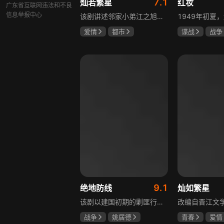
7.1
灿若繁星
红妆
广东省互联网违法和不良
信息举报中心
该剧讲述邻家小弟江之旭留学归来，竟成了夏千星的顶头上司。从小管着江之旭、事事压他一头的夏千星无法接受，两人互不服气，在公司内外明争暗斗。江之旭借职位刁难夏千星，夏千星则用姐姐身份压制他，然而夏千星不知道，江之旭拼尽全力坐上这个位子，就是为了陪在她身边保护她。
爱情
都市
谍战
战争
孙妍恩
曹景皓
张歆艺
毕雪
9.1
绝地防线
灿如繁星
该剧以建国初期的剿匪行动为背景，讲述中国人民解放军西线小分队追击黑山寺国民党残部的故事。小分队在执行任务过程中，严格遵照上级指示，既要完成军事目标，又全力保护沿途百姓的生命财产安全，同时对残部人员采取劝降与救治相结合的策略。最终，小分队成功控制了区域内的疫情，救出了愿意投诚的士兵，圆满完成了剿匪解救任务，展现了解放军的优良作风与使命担当。
战争
姚居德
青春
爱情