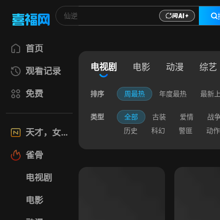
首页
电视剧
电影
动漫
综艺
观看记录
免费
排序
周最热
年度最热
最新
类型
全部
古装
爱情
战
历史
科幻
警匪
动作
天才，女友
雀骨
电视剧
电影