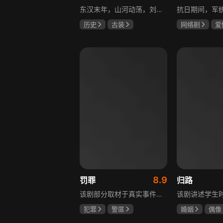
东汉末年，山河动荡，刘汉王朝气数将尽。内有十常侍颠倒黑白、祸乱朝纲，外有张氏兄弟高呼“苍天已死，黄巾当立”的口号，掀起浩大的农民起义，一时间狼烟四起，刘家朝廷宛如大厦将倾，岌岌可危。正所谓乱世出英雄，曹操、公孙瓒、袁术、袁绍、吕布、刘备、孙策、关羽、张飞、诸葛亮等各路豪杰不断涌现，从群雄逐鹿到赤壁之战，从魏蜀吴三国鼎立到三分归一统，波澜壮阔的三国时代的大幕缓缓拉开，本片根据中国古典名著《三国演义》改编。
历史
古装
网络剧
爱
唐国强
孙彦军
冯越
魏大
鲍国安
赫子铭
8.9
罚罪
归路
该剧部分取材于真实事件，以一桩恶性案件为切入口，通过青年刑警常征的视角，讲述出两代公安干警为维护一方安宁，扫除犯罪团伙，不畏艰险、前赴后继的英勇故事。在昌武这座小城，刑侦大队副大队长常征因长期追查实力雄厚的赵啸声家族，而被卷入重重漩涡之中。检察官赵鹏程惨遭杀害，所有线索竟都指向常征，使他三天之内必须找到真凶，自证清白。滨江省刑侦总队派遣秘密调查小组彻查赵家。素有“警界教父”之称的严国华布局出“一明一暗”的破案路线，暗中帮助常征，锁定了赵家老四赵鹏超才是一系列新阴谋的幕后操盘手。随着案情浮出水面的，不只是二十八年前的悬案，还有常征的身世之谜。常征面对着亲情爱情与公平正义之间的巨大撕裂，时刻经受着个人命运的突转，生与死的考验。“法大于天”的信念支撑着常征坚持不懈，恪守誓言，同金燕、宁宇等一众干警携手共进，破解迷局，最终将赵家恶势力及其保护伞一网打尽，维护了法律的尊严。
犯罪
警匪
婚姻
偶像
黄景瑜
杨祐宁
井柏然
谭