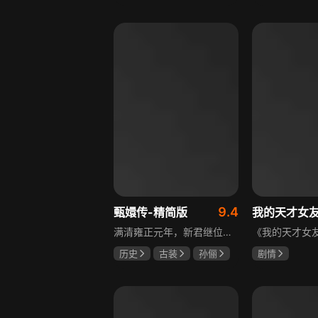
邵思涵
刘立胜
陈靖可
虞
马伯骞
9.4
甄嬛传-精简版
我的天才女
满清雍正元年，新君继位后朝堂看似祥和实则暗流涌动，后宫华妃与皇后分庭抗礼，各方势力裹挟其中凶险异常，太后主持选秀拉开帷幕，大理寺少卿甄远道长女甄嬛意外得雍正赏识步入皇宫，在皇后与华妃的夹击下，甄嬛小心周旋忍辱负重，不得不用智慧保护自己，一次次卷入残酷宫闱斗争。
历史
古装
孙俪
剧情
陈建斌
蔡少芬
伊利莎·德尔·
卢多维卡·纳斯
玛格丽塔·马祖