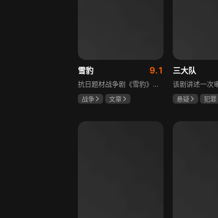
9.1
雪豹
三大队
抗日题材战争剧《雪豹》讲述抗日女学生陈怡是一个在革命道路上逐渐成长起来的优秀青年。从慷慨激昂的热血学生，到成熟稳重的革命战士，甚至执行任务的时候还要扮演性格大胆奔放的交际花，打入到敌人内部获取情报。在做情报工作时，与搭档张楚扮假夫妻，多次身陷险境命悬一线。周卫国原本是一名玩世不恭的富家子弟，却不乏热血，抗战时为了保护初恋女友，举枪杀了一名日本人，由此改名换姓走上了革命道路，从国民党中央军校到德国军校，再到回国创建中国第一支特战部队，成为了一个真正的传奇英雄。
战争
文章
悬疑
犯罪
陶飞霏
朱杰
李乃文
陈