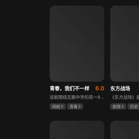
盖玥希
李岷城
6.0
青春，我们不一样
东方战场
该剧围绕志鹏中学的高一8班展开，这个班级是全校成绩垫底，却最讲友谊、最有人情味的集体。新生方一晴自带倒霉光环，因闹肚子晚开学半个月才报道，匆忙中被8班班草夏深骑单车撞到，两人由此结识。教导主任于福因方一晴晚到，将她分到8班并与夏深成为同桌。在夏深的嫌弃中，方一晴开启了自己充满意外的高中生活，剧情围绕校园日常与青春懵懂展开。
网剧
青春
剧情
历史
叶梓靖
徐源
马晓伟
黄
罗嘉良