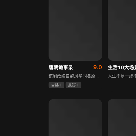
9.0
唐朝诡事录
该剧改编自魏风华同名原著，讲述繁华大唐盛世下发生的一系列奇闻异事。长安金吾卫中郎将卢凌风与狄公亲传弟子苏无名携手，共破《长安红茶》《石桥图》等九个诡异案件，从新娘失踪案到宫廷秘闻，从朝堂到乡间，他们在破案过程中相互了解，逐渐成长，共同守护苍生，担负起挽救社稷于危急的使命。
古装
悬疑
杨旭文
杨志刚
郜思雯