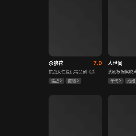
7.0
杀狼花
人世间
抗战女性复仇精品剧《杀狼花》讲述了上世纪40年代活跃在上海民间、由4个女人组成的抗日暗杀组织“杀狼花”，面对凶残的日寇，身负家仇国恨的一群巾帼英豪以非凡的勇气和智慧，谱写了一曲为民族大义而抗争、流血、牺牲的壮丽诗篇。剧中既有她们消灭敌人的壮举，也描述了身为普通人的爱恨情仇，展现了战火纷飞年代里女性的坚韧与担当，以及她们在民族大义面前舍生取义的崇高精神，是一部兼具热血与温情的抗战题材作品。
谍战
甄锡
年代
婚姻
黄海冰
王奎荣
雷佳音
辛
宋佳