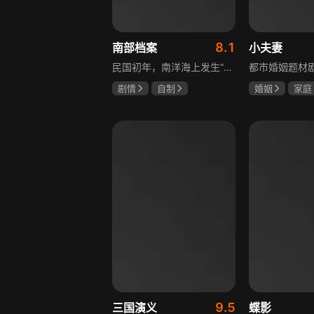
8.1
南部档案
小夫妻
民国初年，南洋海上发生“水鬼望乡”离奇命案，张家外派调查神秘事务的南部档案馆坐办张海盐、张海虾二人搭档亲往调查，却意外卷入了一个用于猎杀海外张家人的绝命死局。张海虾以自己的死谋局求解，送张海盐上了“南安号”巨轮回厦城以图他能够有一线生机，但这趟波澜诡谲的航程似乎才刚刚起航，一手遮天的军阀大佬、单纯执着的少年账房、还有十年未见的至亲故人……张海盐独自面对着接踵而至的意外，而当他踏上厦城的那一刻，真正属于两个少年的命运才初初开始转动。
剧情
自制
婚姻
家庭
张新成
丁禹兮
郭京飞
齐
姜珮瑶
9.5
三国演义
蝶影