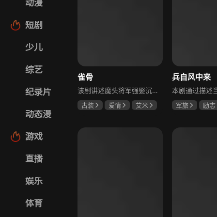
动漫
短剧
少儿
综艺
雀骨
兵自风中来
该剧讲述魔头将军强娶沉迷机关术的财迷假千金，两人从契约夫妻起步，在生死局中互扒马甲，爱意与杀意交织共生。过程中他们揭露朝堂阴谋，破解生死乱局，最终共同守护家国太平，融合了权谋、爱情、冒险等多重元素，情节跌宕起伏。
纪录片
古装
爱情
艾米
军旅
励志
动态漫
侯明昊
马秋元
蓝盈莹
丁
游戏
直播
娱乐
体育