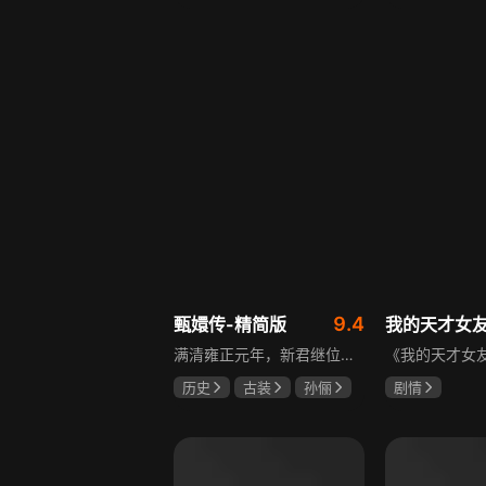
邵思涵
刘立胜
陈靖可
虞
马伯骞
9.4
甄嬛传-精简版
我的天才女
满清雍正元年，新君继位后朝堂看似祥和实则暗流涌动，后宫华妃与皇后分庭抗礼，各方势力裹挟其中凶险异常，太后主持选秀拉开帷幕，大理寺少卿甄远道长女甄嬛意外得雍正赏识步入皇宫，在皇后与华妃的夹击下，甄嬛小心周旋忍辱负重，不得不用智慧保护自己，一次次卷入残酷宫闱斗争。
历史
古装
孙俪
剧情
陈建斌
蔡少芬
伊利莎·德尔·
卢多维卡·纳斯
玛格丽塔·马祖