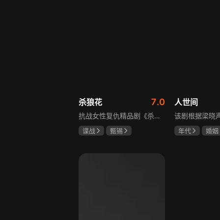
7.0
杀狼花
人世间
抗战女性复仇精品剧《杀狼花》讲述了上世纪40年代活跃在上海民间、由4个女人组成的抗日暗杀组织“杀狼花”，面对凶残的日寇，身负家仇国恨的一群巾帼英豪以非凡的勇气和智慧，谱写了一曲为民族大义而抗争、流血、牺牲的壮丽诗篇。剧中既有她们消灭敌人的壮举，也描述了身为普通人的爱恨情仇，展现了战火纷飞年代里女性的坚韧与担当，以及她们在民族大义面前舍生取义的崇高精神，是一部兼具热血与温情的抗战题材作品。
谍战
甄锡
年代
婚姻
黄海冰
王奎荣
雷佳音
辛
宋佳