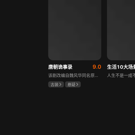
9.0
唐朝诡事录
该剧改编自魏风华同名原著，讲述繁华大唐盛世下发生的一系列奇闻异事。长安金吾卫中郎将卢凌风与狄公亲传弟子苏无名携手，共破《长安红茶》《石桥图》等九个诡异案件，从新娘失踪案到宫廷秘闻，从朝堂到乡间，他们在破案过程中相互了解，逐渐成长，共同守护苍生，担负起挽救社稷于危急的使命。
古装
悬疑
杨旭文
杨志刚
郜思雯