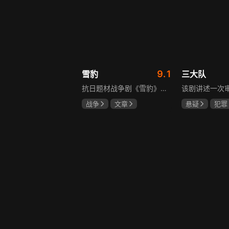
9.1
雪豹
三大队
抗日题材战争剧《雪豹》讲述抗日女学生陈怡是一个在革命道路上逐渐成长起来的优秀青年。从慷慨激昂的热血学生，到成熟稳重的革命战士，甚至执行任务的时候还要扮演性格大胆奔放的交际花，打入到敌人内部获取情报。在做情报工作时，与搭档张楚扮假夫妻，多次身陷险境命悬一线。周卫国原本是一名玩世不恭的富家子弟，却不乏热血，抗战时为了保护初恋女友，举枪杀了一名日本人，由此改名换姓走上了革命道路，从国民党中央军校到德国军校，再到回国创建中国第一支特战部队，成为了一个真正的传奇英雄。
战争
文章
悬疑
犯罪
陶飞霏
朱杰
李乃文
陈