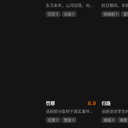
东汉末年，山河动荡，刘汉王朝气数将尽。内有十常侍颠倒黑白、祸乱朝纲，外有张氏兄弟高呼“苍天已死，黄巾当立”的口号，掀起浩大的农民起义，一时间狼烟四起，刘家朝廷宛如大厦将倾，岌岌可危。正所谓乱世出英雄，曹操、公孙瓒、袁术、袁绍、吕布、刘备、孙策、关羽、张飞、诸葛亮等各路豪杰不断涌现，从群雄逐鹿到赤壁之战，从魏蜀吴三国鼎立到三分归一统，波澜壮阔的三国时代的大幕缓缓拉开，本片根据中国古典名著《三国演义》改编。
历史
古装
网络剧
爱
唐国强
孙彦军
冯越
魏大
鲍国安
赫子铭
8.9
罚罪
归路
该剧部分取材于真实事件，以一桩恶性案件为切入口，通过青年刑警常征的视角，讲述出两代公安干警为维护一方安宁，扫除犯罪团伙，不畏艰险、前赴后继的英勇故事。在昌武这座小城，刑侦大队副大队长常征因长期追查实力雄厚的赵啸声家族，而被卷入重重漩涡之中。检察官赵鹏程惨遭杀害，所有线索竟都指向常征，使他三天之内必须找到真凶，自证清白。滨江省刑侦总队派遣秘密调查小组彻查赵家。素有“警界教父”之称的严国华布局出“一明一暗”的破案路线，暗中帮助常征，锁定了赵家老四赵鹏超才是一系列新阴谋的幕后操盘手。随着案情浮出水面的，不只是二十八年前的悬案，还有常征的身世之谜。常征面对着亲情爱情与公平正义之间的巨大撕裂，时刻经受着个人命运的突转，生与死的考验。“法大于天”的信念支撑着常征坚持不懈，恪守誓言，同金燕、宁宇等一众干警携手共进，破解迷局，最终将赵家恶势力及其保护伞一网打尽，维护了法律的尊严。
犯罪
警匪
婚姻
偶像
黄景瑜
杨祐宁
井柏然
谭