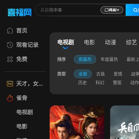
首页
电视剧
电影
动漫
综艺
观看记录
免费
排序
周最热
年度最热
最新
类型
全部
古装
爱情
战
历史
科幻
警匪
动作
天才，女友
雀骨
电视剧
电影