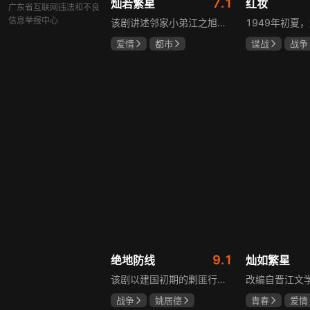
7.1
灿若繁星
红妆
广东省互联网违法和不良
信息举报中心
该剧讲述邻家小弟江之旭留学归来，竟成了夏千星的顶头上司。从小管着江之旭、事事压他一头的夏千星无法接受，两人互不服气，在公司内外明争暗斗。江之旭借职位刁难夏千星，夏千星则用姐姐身份压制他，然而夏千星不知道，江之旭拼尽全力坐上这个位子，就是为了陪在她身边保护她。
爱情
都市
谍战
战争
孙妍恩
曹景皓
张歆艺
毕雪
9.1
绝地防线
灿如繁星
该剧以建国初期的剿匪行动为背景，讲述中国人民解放军西线小分队追击黑山寺国民党残部的故事。小分队在执行任务过程中，严格遵照上级指示，既要完成军事目标，又全力保护沿途百姓的生命财产安全，同时对残部人员采取劝降与救治相结合的策略。最终，小分队成功控制了区域内的疫情，救出了愿意投诚的士兵，圆满完成了剿匪解救任务，展现了解放军的优良作风与使命担当。
战争
姚居德
青春
爱情