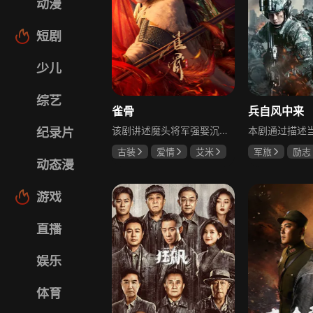
动漫
短剧
少儿
综艺
雀骨
兵自风中来
该剧讲述魔头将军强娶沉迷机关术的财迷假千金，两人从契约夫妻起步，在生死局中互扒马甲，爱意与杀意交织共生。过程中他们揭露朝堂阴谋，破解生死乱局，最终共同守护家国太平，融合了权谋、爱情、冒险等多重元素，情节跌宕起伏。
纪录片
古装
爱情
艾米
军旅
励志
动态漫
侯明昊
马秋元
蓝盈莹
丁
游戏
直播
娱乐
体育