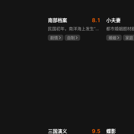
8.1
南部档案
小夫妻
民国初年，南洋海上发生“水鬼望乡”离奇命案，张家外派调查神秘事务的南部档案馆坐办张海盐、张海虾二人搭档亲往调查，却意外卷入了一个用于猎杀海外张家人的绝命死局。张海虾以自己的死谋局求解，送张海盐上了“南安号”巨轮回厦城以图他能够有一线生机，但这趟波澜诡谲的航程似乎才刚刚起航，一手遮天的军阀大佬、单纯执着的少年账房、还有十年未见的至亲故人……张海盐独自面对着接踵而至的意外，而当他踏上厦城的那一刻，真正属于两个少年的命运才初初开始转动。
剧情
自制
婚姻
家庭
张新成
丁禹兮
郭京飞
齐
姜珮瑶
9.5
三国演义
蝶影