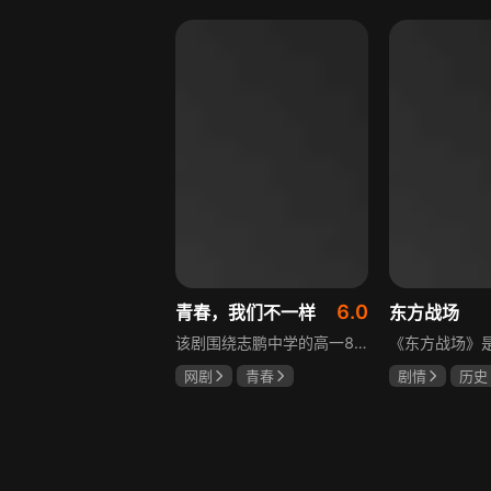
盖玥希
李岷城
6.0
青春，我们不一样
东方战场
该剧围绕志鹏中学的高一8班展开，这个班级是全校成绩垫底，却最讲友谊、最有人情味的集体。新生方一晴自带倒霉光环，因闹肚子晚开学半个月才报道，匆忙中被8班班草夏深骑单车撞到，两人由此结识。教导主任于福因方一晴晚到，将她分到8班并与夏深成为同桌。在夏深的嫌弃中，方一晴开启了自己充满意外的高中生活，剧情围绕校园日常与青春懵懂展开。
网剧
青春
剧情
历史
叶梓靖
徐源
马晓伟
黄
罗嘉良