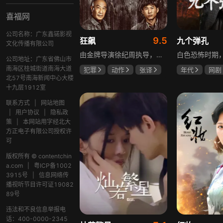
喜福网
公司名称：广东鑫锘影视
9.5
狂飙
九个弹孔
文化传播有限公司
由金牌导演徐纪周执导，张译、张颂文、李一桐、张志坚、吴刚领衔主演，倪大红、韩童生、李建义特邀主演的中央政法委重点项目。一部扫黑除恶坚决斗争的回忆录，横跨20年的群像叙事全景式展现时代变迁下的黑白较量与复杂人性。
公司地址：广东省佛山市
南海区桂城街道南海大道
犯罪
动作
张译
年代
网剧
北57号南海新闻中心大楼
张颂文
李一桐
何雨虹
李
十九层1912室
联系方式
|
网站地图
|
用户协议
|
隐私政
策
|
本网站用字经北大
方正电子有限公司授权许
可
版权所有 © contentchin
a.com
|
粤ICP备1002
3915号
|
信息网络传
播视听节目许可证19082
89号
违法和不良信息举报电
话：400-0000-2345