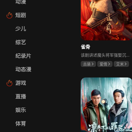
动漫
短剧
少儿
综艺
雀骨
该剧讲述魔头将军强娶沉迷机关术的财迷假千金，两人从契约夫妻起步，在生死局中互扒马甲，爱意与杀意交织共生。过程中他们揭露朝堂阴谋，破解生死乱局，最终共同守护家国太平，融合了权谋、爱情、冒险等多重元素，情节跌宕起伏。
纪录片
古装
爱情
艾米
动态漫
侯明昊
马秋元
游戏
直播
娱乐
体育