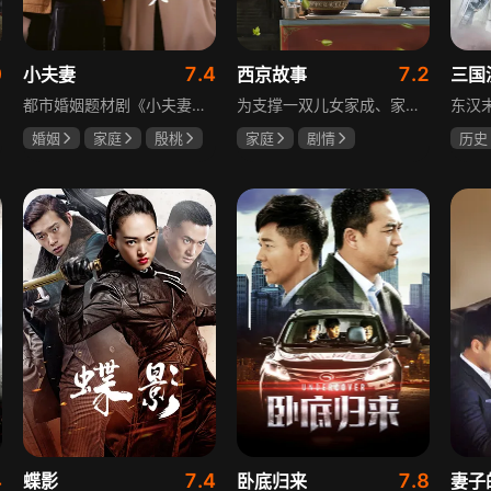
0
7.4
7.2
小夫妻
西京故事
三国
都市婚姻题材剧《小夫妻》围绕经营十年婚姻的周全与车莉展开，原本家庭美满的二人突遭变故：周全怀才不遇还意外被裁员，车莉则被迫赶鸭子上架仓促创业，不可预期的生活变动让他们的婚姻陷入僵局。而立之年的两人，在现实压力与情感拉扯中挣扎，面临诸多矛盾与考验，他们能否重新调整生活节奏，修复婚姻关系，回到幸福生活的轨道，是该剧的核心看点。
为支撑一双儿女家成、家秀的“求学大业”，一家之主罗天福携妻子慧娟进了西京城。在西京城里，罗天福见证了身边的小人物们在大城市的生存之难，自身也经历了种种艰辛：饼铺生意屡屡受挫，妻子慧娟不满他“固执守旧”的经营方式闹起分居，儿子家成无法适应从乡村到城市的生活状况不断离校出走，重重打击不断袭来，使他头一次对自己坚守多年的人生观和价值观产生怀疑。自己这样做究竟是对是错，城市是不是真的不适合他这种“坚持老一套”的人生存。女儿家秀的支持鼓励使罗天福重拾信心，那些曾经接受罗天福帮助的人也反过来帮助他，纠缠不清的矛盾随之一一化解。罗家人终于在西京这座大城扎下了根，向着美好的未来继续前行。该剧围绕农村家庭在城市的奋斗历程展开，展现了小人物的坚韧与善良，充满了励志色彩与现实关怀。
婚姻
家庭
殷桃
家庭
剧情
历史
郭京飞
齐溪
张国强
陈小艺
唐国
石安妮
鲍国
4
7.4
7.8
蝶影
卧底归来
妻子