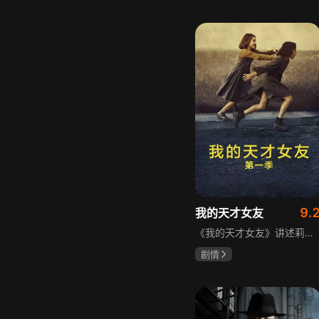
宋威龙
张婧仪
田征
9.
我的天才女友
《我的天才女友》讲述莉拉和莱侬这对好朋友的童年与少年时代。故事从友情开始，描绘女性友情的微妙变化——她们相互支持、妒忌和猜疑，又不断向外拓展，在与外部世界的试探中为自己塑形。莉拉聪明漂亮，莱侬羡慕她的天赋与决断力，两人都视对方为隐秘镜子，暗暗角力，展现女性成长中的复杂关系与自我探寻。
剧情
伊利莎·德尔·吉尼欧
卢多维卡·纳斯提
玛格丽塔·马祖可