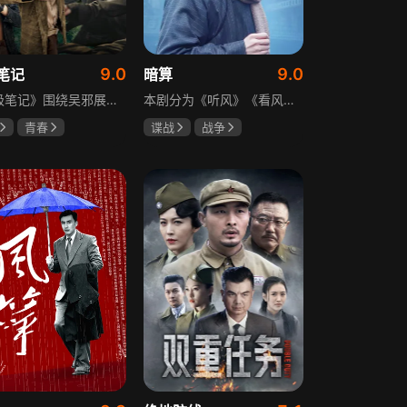
9.0
9.0
笔记
暗算
《终极笔记》围绕吴邪展开，他因好奇三叔经历，历险归来收神秘录像带后卷入阴谋，只身闯格尔木疗养院偶遇张起灵等六人组队，在西王母宫发现陨玉，却遇三叔失踪、张起灵失忆。众人寻记忆探张家古楼，因裘德考介入受阻，后联手霍老太再探遭意外，谜团未解，吴邪被迫伪装成三叔，剧情充满冒险与悬疑。
本剧分为《听风》《看风》和《捕风》三个篇章，三者在时间关系及故事上相对独立，又千丝万缕。听风，即无线电侦听者，是一群“靠耳朵打江山”的人，他们的耳朵可以听到天外之音、无声之音、秘密之音。看风，即密码破译的人，是一群“善于神机妙算”的人，他们的慧眼可以识破天机、释读天书、看阅无字之书。捕风，即我党地下工作者，在国民党大肆实施白色恐怖时期，他们是牺牲者更是战斗者，乔装打扮深入虎穴，迎风而战，为缔造共和国立下不朽的丰功伟业。
青春
谍战
战争
晞
肖宇梁
柳云龙
祝希娟
克孜
高明