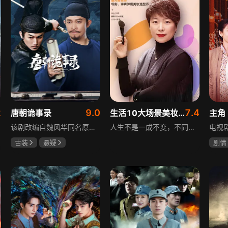
2
9.0
7.4
唐朝诡事录
生活10大场景美妆秘籍
主角
该剧改编自魏风华同名原著，讲述繁华大唐盛世下发生的一系列奇闻异事。长安金吾卫中郎将卢凌风与狄公亲传弟子苏无名携手，共破《长安红茶》《石桥图》等九个诡异案件，从新娘失踪案到宫廷秘闻，从朝堂到乡间，他们在破案过程中相互了解，逐渐成长，共同守护苍生，担负起挽救社稷于危急的使命。
人生不是一成不变，不同的场合不同的角色，适宜的妆容造型往往能帮助人们建立自信、破冰社交，开启一个良好开端，做到事半功倍。姜月辉老师亲自打造的《10大生活场景角色妆容课程》，将针对不同的生活场景和角色需求，教授相应的妆容造型技巧，让学员轻松驾驭每个人生角色，打造出适合自己的妆容，提升个人形象和气质。
古装
悬疑
剧情
杨旭文
杨志刚
刘浩
郜思雯