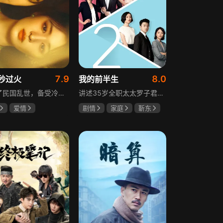
7.9
8.0
秒过火
我的前半生
讲述了民国乱世，备受冷眼的世家少爷慕容清峄与饱受苦难的复仇孤女任素素阴差阳错结缘相识，却因误会含恨而别。两人再重逢，却身份错位，陷入爱恨交织的极限拉扯中。二人历经世事波折与生离死别，最后携手直面乱世危局。
讲述35岁全职太太罗子君因丈夫突然离婚陷入人生谷底，带孩子闯入社会，从安逸走向落魄。贺涵作为事业有成的精英，平静生活被罗子君打破，需应对各类突发状况。生活逼迫罗子君重拾骨气，贺涵也收获温暖，二人历经波折，罗子君实现自我成长，贺涵也找到人生新方向，展现都市女性蜕变与情感纠葛。
爱情
剧情
家庭
靳东
然
张凌赫
马伊琍
袁泉