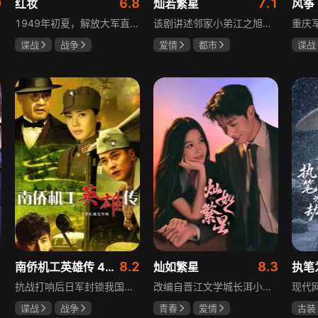
0
6.8
7.1
红妆
灿若繁星
风筝
1949年初夏，解放大军直抵上海，国民党国防部保密局的中共地下党员邓家骥奉命撤往台湾，其妻同为地下党的沈荷因临产被留在上海。新中国成立之初，面对敌特的破坏活动，斗争形势严峻，沈荷隐藏真实身份，继续与敌人展开新一轮斗争，在隐秘战线坚守信仰，为新政权的稳定默默奉献。
该剧讲述邻家小弟江之旭留学归来，竟成了夏千星的顶头上司。从小管着江之旭、事事压他一头的夏千星无法接受，两人互不服气，在公司内外明争暗斗。江之旭借职位刁难夏千星，夏千星则用姐姐身份压制他，然而夏千星不知道，江之旭拼尽全力坐上这个位子，就是为了陪在她身边保护她。
谍战
战争
爱情
都市
谍战
张歆艺
孙妍恩
曹景皓
柳云
毕雪
李小
8.2
8.3
南侨机工英雄传 43集版
灿如繁星
执笔
抗战打响后日军封锁我国运输路线，神鼓滇缅公路撑起抗战后勤补给，因急缺司机和技工，三千余名南洋华侨毅然归国共赴国难。方家兄弟是典型代表，大哥方天海表面投靠日军实为中共地下工作者，委曲求全游走生死间；弟弟方千树从纨绔子弟成长为抗日战士。剧集以真实历史为背景，展现华侨爱国情怀与民族大义。
改编自晋江文学城长洱小说《狭路》，讲述心理学博士林晚星遭遇变故后返乡任教，邂逅顶级教练王法，带领垫底差生逆袭追梦的热血救赎故事。林晚星用“自由式”教育，培养少年们的独立人格，帮他们学会生活、融洽自我、发现所爱、勇于追求，诠释“不远狭路，终见光明”的成长内核。
谍战
战争
青春
爱情
古装