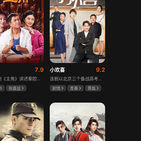
7.9
9.2
小欢喜
电视剧《主角》讲述秦腔名伶忆秦娥阴差阳错被舅舅胡三元带入剧团，历经近半个世纪兴衰起伏，从牧羊女成长为一代秦腔名伶的故事，剧集以秦腔发展为脉络映射大历史起落，反映中国社会四十年变迁中普通人的情感生活与命运，展现传统艺术传承与时代变迁的交织。
该剧以北京三个备战高考的家庭为核心，讲述童文洁与方一凡、宋倩与乔英子、季胜利与季杨杨这几组亲子，在升学压力下，围绕成绩、陪伴、沟通等问题产生的矛盾与磨合，展现了中年家长与青春期孩子共同成长的温馨故事。
张嘉益
剧情
青春
黄磊
存
秦海璐
海清
陶虹