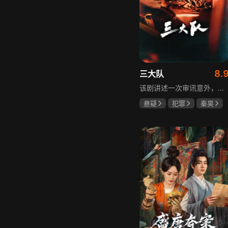
8.
三大队
该剧讲述一次审讯意外，三大队刑警程兵入狱服刑，队友受牵连脱警、降职，曾经的警界精英三大队分崩离析。十年牢狱，程兵重获自由，失去一切，而案件的犯罪嫌疑人王大勇依旧在逃。穿一天警服，终身是正义，不甘化作执着，利刃再次出鞘，程兵和三大队的兄弟重新集结踏上追凶之路，在孤独漫长的旅途中配合警方千里追凶，也在这苦行僧一样的历程中重新找到人生的坐标和生命的意义。本片根据原载于“网易人间”作者深蓝的《请转告局长，三大队任务完成》改编。
悬疑
犯罪
秦昊
李乃文
陈明昊