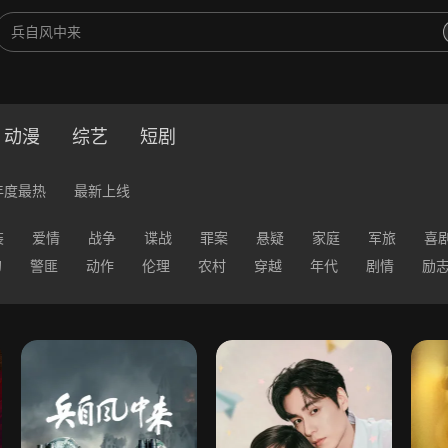
动漫
综艺
短剧
年度最热
最新上线
装
爱情
战争
谍战
罪案
悬疑
家庭
军旅
喜
幻
警匪
动作
伦理
农村
穿越
年代
剧情
励