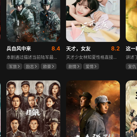
8.4
8.2
兵自风中来
天才，女友
这一
本剧通过描述当前陆军最具新型作战特色的特战、空突、侦察、信息等代表性兵种的官兵练兵备战，在历次实战演习中磨砺意志技能、逐渐形成新质作战能力等故事，反映了某集团军党委坚决落实习主席新时代强军思想，着眼打造一流陆军，谋划转型，大力推进战斗力建设的历史担当，浓缩了陆军官兵改革面前备战打仗矢志强军的铁血追求、展现了新时代陆军官兵积极投身军队转型的全新风貌，是一部融合备战打仗、青春成长励志、英雄主义传承，同时将军人荣誉、使命、爱情熔为一炉的军事题材正能量大剧。
天才少女林知夏性格直接、不善交际，从小没有好友。考入省一中后，她因解题比拼与性格阳光的学霸江逾白相识并成为同桌。作为社交达人的江逾白帮林知夏融入集体交到汤婷婷、段启言、沈负暄、金百慧等朋友，林知夏为表达感谢帮他补习功课，两人渐渐从竞争走向互助，最终成为最好的朋友。俩人还一同解决同学被骗、一起参加社团活动与省数学竞赛，在这个过程中，江逾白对林知夏感情渐深，但只把爱意埋在心里。林知夏被保送复旦后，江逾白准备在毕业之旅对她告白，却因母亲卷入诈骗案而遗憾离开，俩人最终能否冲破阻碍走到一起
军旅
励志
欧豪
剧情
爱情
复仇
蓝盈莹
丁勇岱
田曦薇
胡一天
王楚
厉嘉琪
毛孩