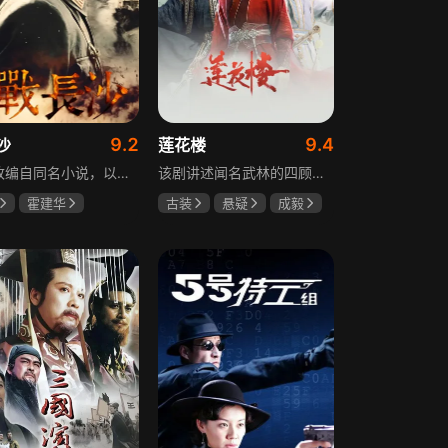
9.2
9.4
沙
莲花楼
该剧改编自同名小说，以中国近代史上著名的“长沙会战”为背景，借由长沙城一户普通胡姓人家在战争中的命运浮沉，展现战火的无情以及在日军铁蹄侵略下中华儿女奋起抗战的不屈精神。1938年10月日军攻陷武汉，长沙危在旦夕，城中茶园巷的胡家人在孙女婿薛君山的支持下，为最宠爱的龙凤胎湘湘和小满安排退路。薛君山先将湘湘介绍给留洋归来保卫长沙的顾清明，可惜二人一见面便势同水火，薛君山只好另选人家。湘湘订婚当日，蒋介石密令火烧长沙，因指挥失当酿成巨大灾难，繁华古城毁于一旦，很多人包括湘湘的未婚夫一家被活活烧死。焦土上，各地英雄儿女齐聚长沙，和湖南人民一起阻挡敌人铁蹄，胡家人也在劫难中演绎了一幕幕悲欢离合。
该剧讲述闻名武林的四顾门门主李相夷在一次大战后身受重伤，从此退隐江湖成为淡泊名利的“假神医”李莲花。他遇到新交方多病与旧敌笛飞声后，重新卷入江湖。江湖暗流涌动，疑团扑朔迷离，抽丝剥茧方能断出真相，一段荡气回肠的侠义情即将热血展开，展现了侠义、探案与江湖恩怨交织的精彩故事。
霍建华
古装
悬疑
成毅
任程伟
曾舜晞
肖顺尧