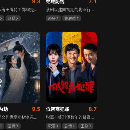
9.3
7.1
绝地防线
重庆军统王牌特工郑耀先实为潜伏的中共特工“风筝”，上线牺牲后他与组织失联，解放后化名周志乾继续提供情报。身份证实后他仍协助破获特务案，三十年情报生涯中他遭敌人追杀、妻离子散，为国家牺牲是他的人生价值。
该剧以建国初期的剿匪行动为背景，讲述中国人民解放军西线小分队追击黑山寺国民党残部的故事。小分队在执行任务过程中，严格遵照上级指示，既要完成军事目标，又全力保护沿途百姓的生命财产安全，同时对残部人员采取劝降与救治相结合的策略。最终，小分队成功控制了区域内的疫情，救出了愿意投诚的士兵，圆满完成了剿匪解救任务，展现了解放军的优良作风与使命担当。
悬疑
战争
姚居德
龙
罗海琼
邵思涵
刘立胜
冉
9.5
8.7
为劫
低智商犯罪
现代网文作家夏小树身患绝症，临终前未能完成最后一部长篇小说，带着遗憾离世，却意外穿越进自己笔下的世界，成为书中的明月公主。夏小树步步为营，一次次改写危机。当夏小树耗尽预知，失去剧本掌控，她和萧景琰的命运急转直下。萧景琰被逼另娶他人，两人被迫私奔，却在曙光初现时遭遇追兵——夏小树中箭身亡，萧景琰抱着她痛不欲生。十年后，登基为帝的萧景琰在上元灯会上，遇见一个提着兔子灯的姑娘，与当年的明月一模一样……
脱离一线刑侦数年的警察张一昂，因省厅匿名举报信被派往三江口调查。他刚到就遇刑警队长被害，洗清嫌疑时意外抓获连环杀人案凶手，迅速建立声望。张一昂锁定当地富商周荣团伙，蠢贼间勾心斗角的蝴蝶效应助警方屡建奇功，最终查明同僚遇害真相，让真凶落网。剧集以喜剧风格展现刑侦故事，充满黑色幽默。
爱情
犯罪
剧情
王骁