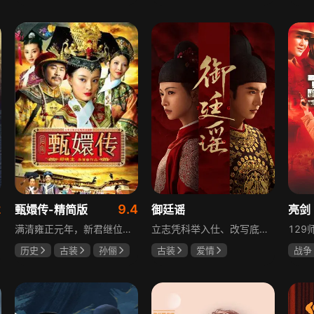
于荣光
秋瓷炫
陈靖可
虞书欣
夏小
朱晓渔
马伯骞
2
9.4
甄嬛传-精简版
御廷谣
亮剑
满清雍正元年，新君继位后朝堂看似祥和实则暗流涌动，后宫华妃与皇后分庭抗礼，各方势力裹挟其中凶险异常，太后主持选秀拉开帷幕，大理寺少卿甄远道长女甄嬛意外得雍正赏识步入皇宫，在皇后与华妃的夹击下，甄嬛小心周旋忍辱负重，不得不用智慧保护自己，一次次卷入残酷宫闱斗争。
立志凭科举入仕、改写底层命运的孤女孟廷辉因意外结识微服私访的少年新帝英寡，二人联手铲除沙州官匪，英寡赏识其胆识智谋，暗中助力她赴京赶考。孟廷辉入京后遭科举舞弊构陷，凭智勇自证清白，被英寡破格任命为察闻院主事，清查虎啸帮、晚香阁等黑恶势力，逐步牵出血月会复国阴谋与朝堂权斗。二人从君臣知己渐生情愫，历经身世谜团、朝堂阻力与边境战乱，最终平定叛乱、整肃朝纲，携手共护江山万民。
历史
古装
孙俪
古装
爱情
战争
陈建斌
蔡少芬
陈哲远
吴谨言
童蕾
吕行