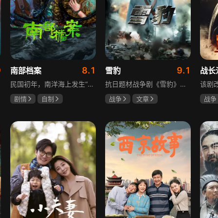
9
8.1
9.1
南部档案
雪豹
战长
民国初年，南洋海上发生“水鬼望乡”离奇命案，张家外派调查神秘事务的南部档案馆坐办张海盐、张海虾二人搭档亲往调查，却意外卷入了一个用于猎杀海外张家人的绝命死局。张海虾以自己的死谋局求解，送张海盐上了“南安号”巨轮回厦城以图他能够有一线生机，但这趟波澜诡谲的航程似乎才刚刚起航，一手遮天的军阀大佬、单纯执着的少年账房、还有十年未见的至亲故人……张海盐独自面对着接踵而至的意外，而当他踏上厦城的那一刻，真正属于两个少年的命运才初初开始转动。
抗日题材战争剧《雪豹》讲述抗日女学生陈怡是一个在革命道路上逐渐成长起来的优秀青年。从慷慨激昂的热血学生，到成熟稳重的革命战士，甚至执行任务的时候还要扮演性格大胆奔放的交际花，打入到敌人内部获取情报。在做情报工作时，与搭档张楚扮假夫妻，多次身陷险境命悬一线。周卫国原本是一名玩世不恭的富家子弟，却不乏热血，抗战时为了保护初恋女友，举枪杀了一名日本人，由此改名换姓走上了革命道路，从国民党中央军校到德国军校，再到回国创建中国第一支特战部队，成为了一个真正的传奇英雄。
剧情
自制
战争
文章
战争
张新成
丁禹兮
陶飞霏
朱杰
杨紫
姜珮瑶