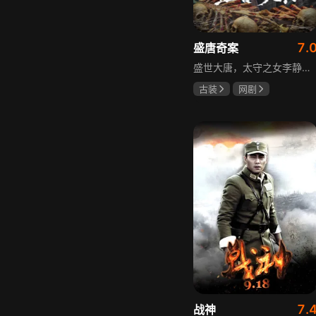
7.
盛唐奇案
盛世大唐，太守之女李静澜天赋异禀，擅验尸断案，与神秘“鬼探”决明、武艺高强的捕快苏御安联手追凶，揭开一桩桩离奇悬案：双生姐妹的生死置换、跨越十七年的书生冤案、雅集会上的连环仪式杀人等。在迷雾与鲜血中，李静澜与决明暗生情愫，彼此扶持，坚守心中正道，挣脱宿命桎梏。盛世灯火之下，他们以智慧与勇气涤荡污浊，书写下一段守护正义与清明的传奇。
古装
网剧
何泓姗
李菲
何泊远
7.
战神