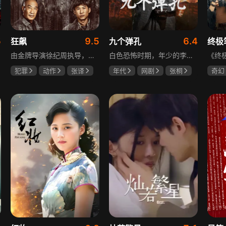
5
9.5
6.4
狂飙
九个弹孔
终极
由金牌导演徐纪周执导，张译、张颂文、李一桐、张志坚、吴刚领衔主演，倪大红、韩童生、李建义特邀主演的中央政法委重点项目。一部扫黑除恶坚决斗争的回忆录，横跨20年的群像叙事全景式展现时代变迁下的黑白较量与复杂人性。
白色恐怖时期，年少的李智信家破人亡后投身革命武装，因作战有勇有谋获“小狼崽子”绰号。他长期率部孤悬敌后，与日寇、反动派对决，多次负伤仍不改初心。凭借坚韧意志，他从游击队员成长为新四军干部、解放军司令员，身上的九个弹孔是他践行革命誓言、见证成长的勋章。
犯罪
动作
张译
年代
网剧
张桐
奇幻
张颂文
李一桐
何雨虹
李桓
曾舜
哈妮