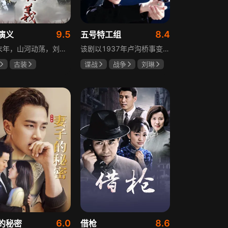
9.5
8.4
演义
五号特工组
东汉末年，山河动荡，刘汉王朝气数将尽。内有十常侍颠倒黑白、祸乱朝纲，外有张氏兄弟高呼“苍天已死，黄巾当立”的口号，掀起浩大的农民起义，一时间狼烟四起，刘家朝廷宛如大厦将倾，岌岌可危。正所谓乱世出英雄，曹操、公孙瓒、袁术、袁绍、吕布、刘备、孙策、关羽、张飞、诸葛亮等各路豪杰不断涌现，从群雄逐鹿到赤壁之战，从魏蜀吴三国鼎立到三分归一统，波澜壮阔的三国时代的大幕缓缓拉开，本片根据中国古典名著《三国演义》改编。
该剧以1937年卢沟桥事变后的上海为背景，讲述中共地下党员欧阳剑平召集海外同学组成特工组的故事。组员涵盖情报、密码、爆破、神偷等领域人才，他们以法租界上流社会身份为掩护，与日军特高课、汪伪76号等势力展开较量，屡屡涉险却最终完成任务。剧集以真实史料为基础，展现了抗日时期地下工作者的智勇无畏与家国情怀。
古装
谍战
战争
刘琳
强
孙彦军
于震
王丽坤
安
6.0
8.6
的秘密
借枪