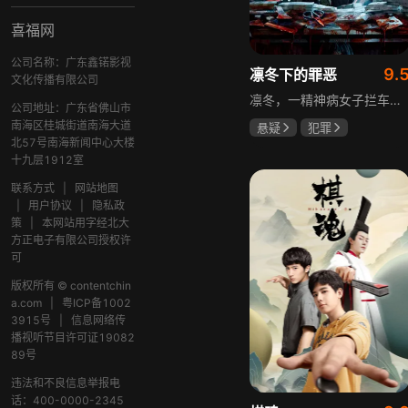
喜福网
公司名称：广东鑫锘影视
9.
凛冬下的罪恶
文化传播有限公司
凛冬，一精神病女子拦车报案，称丈夫杀人，刑警沈栋梁吴红兵由此揭开系列碎尸案真相。然而风浪未平，储蓄所抢劫杀人案，少女失踪案，流窜抢车案接连发生，沈栋梁与吴红兵追凶之际，竟牵出改变二人命运的人性悲剧。
公司地址：广东省佛山市
南海区桂城街道南海大道
悬疑
犯罪
北57号南海新闻中心大楼
吴昊宸
张睿
十九层1912室
王大奇
联系方式
|
网站地图
|
用户协议
|
隐私政
策
|
本网站用字经北大
方正电子有限公司授权许
可
版权所有 © contentchin
a.com
|
粤ICP备1002
3915号
|
信息网络传
播视听节目许可证19082
89号
违法和不良信息举报电
话：400-0000-2345