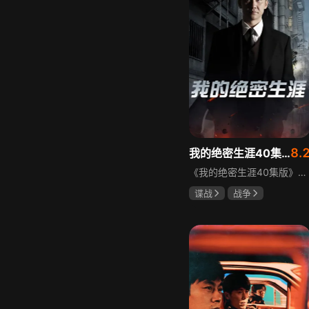
8.
我的绝密生涯40集版
《我的绝密生涯40集版》以1931年东北为背景，苏联特使引发暗杀行动，商人关郁达卷入被重伤失踪，妻子谭梓君带家人在新京安顿。八年后关郁达打入日本特务机关为我党提供情报，与谭梓君相遇却因身份不能相认，谭梓君心中充满怀疑。
谍战
战争
黄志忠
左小青
吴刚