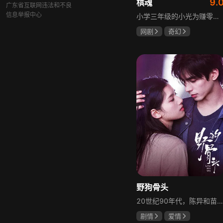
9.
棋魂
广东省互联网违法和不良
信息举报中心
小学三年级的小光为赚零用钱到爷爷家寻宝，偶然翻出旧棋盘，接触棋盘的一瞬间，附身棋盘中的棋士褚嬴的灵魂进入了小光体内。后来小光在学校围棋会所结识少年天才小亮，为测试褚嬴实力，小光贸然与小亮对弈并小胜，他误以为褚嬴棋力平平，小亮却大受打击。数日后小亮再次挑战，再次惨败在褚嬴手下，二人从此成了相爱相杀的棋坛宿敌。在褚嬴指导下，小光进步神速，逐渐对围棋产生兴趣，最终在全国大赛与小亮激战中，褚嬴下出绝妙一局，小光却看出更高一着，终于在自己努力、褚嬴帮助和与小亮的磨练中，独立对弈，燃起真正的棋魂。
网剧
奇幻
胡先煦
张超
郝富申
野狗骨头
20世纪90年代，陈异和苗靖因父母相识结缘，从充满敌意到彼此依靠，后因家庭变故不得不相依为命。大学时苗靖告白，陈异却因纵火案逼她离开藤城。多年后重逢，陈异为保护苗靖以身入局，两人并肩对抗走私团伙，最终陈异告白，两人终成眷属。
剧情
爱情