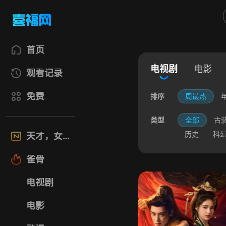
首页
电视剧
电影
观看记录
免费
排序
周最热
类型
全部
古
历史
科
天才，女友
雀骨
电视剧
电影