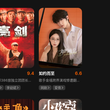
树
萧景琰
田曦薇
王传君
9.4
6.6
如约而至
129师386旅独立团团长李云龙敢想敢干、不按规矩办事，脾气火爆性格直爽，带领独立团展现出敢于拼杀的劲头，接连击败坂田连队、山崎大队、山本部队，名声大噪却因屡次犯规遭贬斥。抗战时期他与国军358团团长楚云飞惺惺相惜，徐蚌会战中一较高下双双重伤，养病期间李云龙与护士田雨相恋，两人及亲人战友历经国家沧桑巨变。
歌手金禧跨界演戏惨遭翻车，全网群嘲演技拉胯！不服输的他另辟蹊径，转行试水音乐剧，誓要逆袭打脸。机缘巧合下，他对高冷硬核的金牌音乐剧导演宁瑾一见心动，两人意外留下暧昧一吻，转头试镜现场再度狭路相逢。 宁瑾本就抵触偶像跨界，对半路空降的流量新人金禧百般严苛，花式魔鬼训练轮番上线。金禧顶住剧团前辈排挤、同行暗算、舆论刁难等重重危机，日夜苦练打磨演技，慢慢褪去偶像光环、解锁真实自我，一点点打动高冷导演和剧团众人。 一路走来，二人历经误会争执、事业危机、亲情心结、分手磨合多重考验，在并肩拯救濒临倒闭的剧团、携手打磨《倩女幽魂》剧目、共渡舞台难关的过程中，情愫渐生、双向治愈。最终剧目首演大获成功，叛逆
李幼斌
网剧
爱情
何政军
吴俊霆
赵尧珂
高晓攀