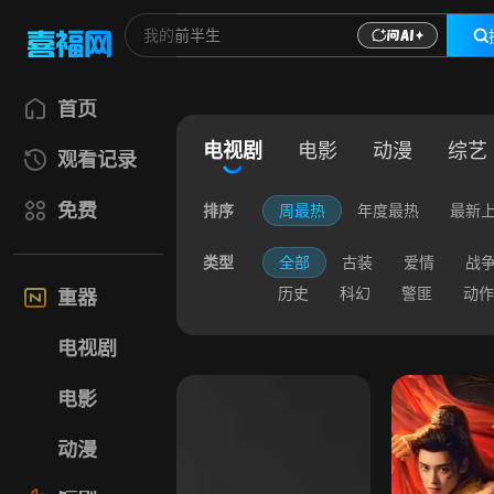
首页
电视剧
电影
动漫
综艺
观看记录
免费
排序
周最热
年度最热
最新
类型
全部
古装
爱情
战
历史
科幻
警匪
动作
重器
电视剧
电影
动漫