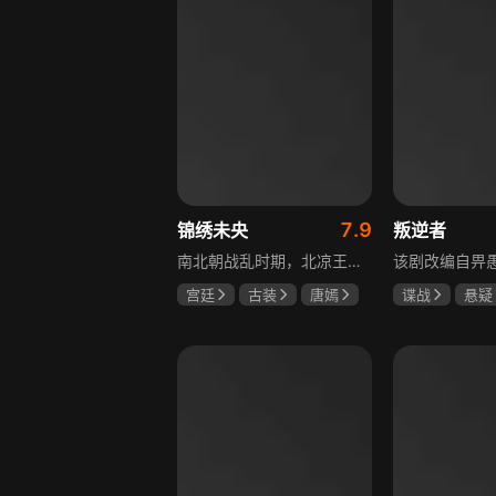
7.9
锦绣未央
叛逆者
南北朝战乱时期，北凉王族少女心儿原本过着无忧无虑的生活，却因战事波及流落异乡。在化名李未央的过程中，她勇敢地承担起两个女孩的命运与苦难，回到北魏太傅府，与仇敌斗智斗勇，卷入皇子情仇纠葛。历经磨难，她终为家族正名，收获感人美好爱情。
宫廷
古装
唐嫣
谍战
悬疑
罗晋
吴建豪
朱一龙
童
王志文