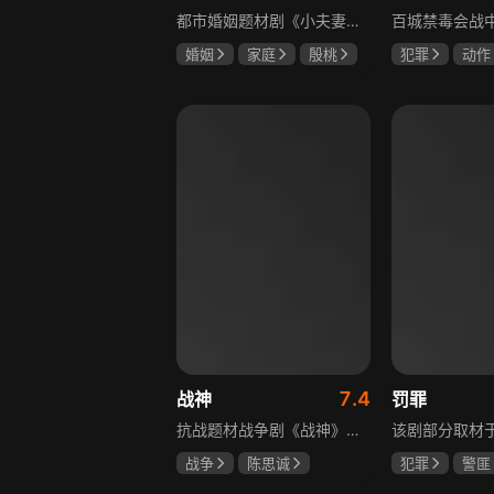
都市婚姻题材剧《小夫妻》围绕经营十年婚姻的周全与车莉展开，原本家庭美满的二人突遭变故：周全怀才不遇还意外被裁员，车莉则被迫赶鸭子上架仓促创业，不可预期的生活变动让他们的婚姻陷入僵局。而立之年的两人，在现实压力与情感拉扯中挣扎，面临诸多矛盾与考验，他们能否重新调整生活节奏，修复婚姻关系，回到幸福生活的轨道，是该剧的核心看点。
婚姻
家庭
殷桃
犯罪
动作
郭京飞
齐溪
张嘉益
林
刘奕君
7.4
战神
罚罪
抗战题材战争剧《战神》讲述太行山一带，八路军游击队司令龙大谷骁勇善战、机智过人，15岁就参加了红军，身经百战，被军中将士们奉为“战神”。抗日战争爆发前，龙大谷因在抗大学习期间为替警卫员李广出头，一时冲动出手打了同期学员张道平，受了处分。以至于在红军缩编为八路军之时，龙大谷从原来的红军副师长降为游击队司令，随行上任的只有警卫员李广和参谋刘水泉二人，以及上级领导田烽给他的五十块大洋。即便如此，龙大谷依然不屈不挠，硬是在山西这块热土上平地拉起一支敢打、能拼、必胜，号称“龙支队”的作战队伍，凭借丰富的作战经验打赢了一场又一场的恶战，威震敌方！
战争
陈思诚
犯罪
警匪
王丽坤
于荣光
黄景瑜
杨