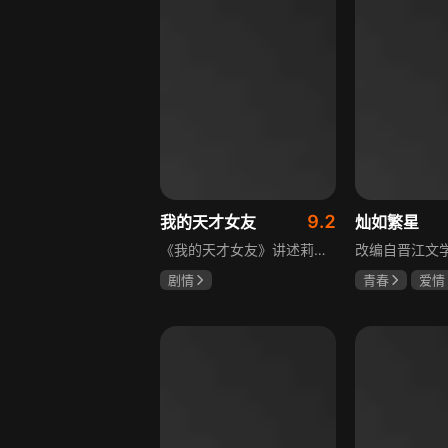
9.2
我的天才女友
灿如繁星
《我的天才女友》讲述莉拉和莱侬这对好朋友的童年与少年时代。故事从友情开始，描绘女性友情的微妙变化——她们相互支持、妒忌和猜疑，又不断向外拓展，在与外部世界的试探中为自己塑形。莉拉聪明漂亮，莱侬羡慕她的天赋与决断力，两人都视对方为隐秘镜子，暗暗角力，展现女性成长中的复杂关系与自我探寻。
剧情
青春
爱情
伊利莎·德尔·吉尼欧
陈靖可
虞
卢多维卡·纳斯提
马伯骞
玛格丽塔·马祖可