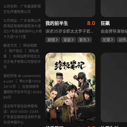
公司名称：广东鑫锘影视
文化传播有限公司
公司地址：广东省佛山市
8.0
我的前半生
狂飙
南海区桂城街道南海大道
讲述35岁全职太太罗子君因丈夫突然离婚陷入人生谷底，带孩子闯入社会，从安逸走向落魄。贺涵作为事业有成的精英，平静生活被罗子君打破，需应对各类突发状况。生活逼迫罗子君重拾骨气，贺涵也收获温暖，二人历经波折，罗子君实现自我成长，贺涵也找到人生新方向，展现都市女性蜕变与情感纠葛。
北57号南海新闻中心大楼
十九层1912室
剧情
家庭
靳东
犯罪
动作
马伊琍
袁泉
张颂文
李
联系方式
|
网站地图
|
用户协议
|
隐私政
策
|
本网站用字经北大
方正电子有限公司授权许
可
版权所有 © contentchin
a.com
|
粤ICP备1002
3915号
|
信息网络传
播视听节目许可证19082
89号
违法和不良信息举报电
话：400-0000-2345
广东省互联网违法和不良
信息举报中心