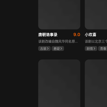
9.0
唐朝诡事录
小欢喜
该剧改编自魏风华同名原著，讲述繁华大唐盛世下发生的一系列奇闻异事。长安金吾卫中郎将卢凌风与狄公亲传弟子苏无名携手，共破《长安红茶》《石桥图》等九个诡异案件，从新娘失踪案到宫廷秘闻，从朝堂到乡间，他们在破案过程中相互了解，逐渐成长，共同守护苍生，担负起挽救社稷于危急的使命。
古装
悬疑
剧情
青春
杨旭文
杨志刚
海清
陶虹
郜思雯