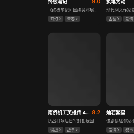
9.0
终极笔记
执笔为劫
《终极笔记》围绕吴邪展开，他因好奇三叔经历，历险归来收神秘录像带后卷入阴谋，只身闯格尔木疗养院偶遇张起灵等六人组队，在西王母宫发现陨玉，却遇三叔失踪、张起灵失忆。众人寻记忆探张家古楼，因裘德考介入受阻，后联手霍老太再探遭意外，谜团未解，吴邪被迫伪装成三叔，剧情充满冒险与悬疑。
奇幻
青春
古装
爱情
曾舜晞
肖宇梁
夏小树
萧
哈妮克孜
8.2
南侨机工英雄传 43集版
灿若繁星
抗战打响后日军封锁我国运输路线，神鼓滇缅公路撑起抗战后勤补给，因急缺司机和技工，三千余名南洋华侨毅然归国共赴国难。方家兄弟是典型代表，大哥方天海表面投靠日军实为中共地下工作者，委曲求全游走生死间；弟弟方千树从纨绔子弟成长为抗日战士。剧集以真实历史为背景，展现华侨爱国情怀与民族大义。
谍战
战争
爱情
都市