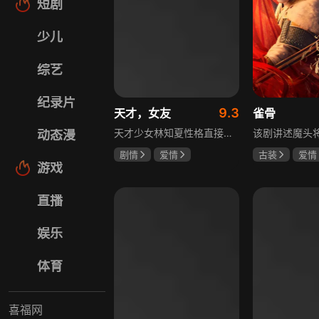
短剧
少儿
综艺
纪录片
9.3
天才，女友
雀骨
天才少女林知夏性格直接、不善交际，从小没有好友。考入省一中后，她因解题比拼与性格阳光的学霸江逾白相识并成为同桌。作为社交达人的江逾白帮林知夏融入集体交到汤婷婷、段启言、沈负暄、金百慧等朋友，林知夏为表达感谢帮他补习功课，两人渐渐从竞争走向互助，最终成为最好的朋友。俩人还一同解决同学被骗、一起参加社团活动与省数学竞赛，在这个过程中，江逾白对林知夏感情渐深，但只把爱意埋在心里。林知夏被保送复旦后，江逾白准备在毕业之旅对她告白，却因母亲卷入诈骗案而遗憾离开，俩人最终能否冲破阻碍走到一起
动态漫
剧情
爱情
古装
爱情
游戏
田曦薇
胡一天
侯明昊
马
厉嘉琪
直播
娱乐
体育
喜福网