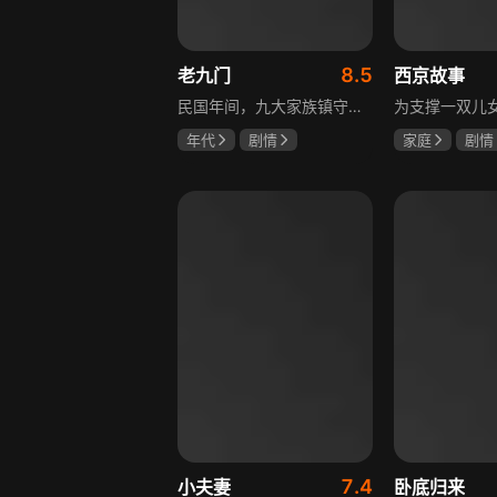
8.5
老九门
西京故事
民国年间，九大家族镇守长沙，被称为“九门提督”。张启山奉命调查神秘鬼车事件，发现疑点重重的矿山被日本人窥伺。为解开矿山之谜，张启山求助戏曲名伶二月红，却发现其已金盆洗手。张启山北上求药，邂逅新月饭店大小姐尹新月，二人暗生情愫。二月红爱妻离世后，意外发现家族与矿山有关，决定与张启山联手揭开谜团，守护长沙。
年代
剧情
家庭
剧情
陈伟霆
张艺兴
张国强
陈
赵丽颖
石安妮
7.4
小夫妻
卧底归来