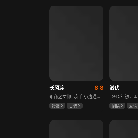
盖玥希
8.8
长风渡
潜伏
布商之女柳玉茹自小遭遇生母病重、庶母不慈、父亲不重视的困境，为求改变命运，她做了十几年模范闺秀，唯求嫁个好人家，不料订婚前夕被逼嫁给纨绔子弟顾九思。顾九思误会柳玉茹贪慕钱财设计嫁他，扬言休妻还在新婚之夜遁入酒楼。柳玉茹明白将命运系于婚姻、他人实如无本之水，决定抛开伪装真实独立实现自我，她随顾母学经商，逼顾九思戒赌读书，顾九思也逐渐展现智慧与善良，两颗心愈靠愈近。
婚姻
古装
剧情
爱情
白敬亭
宋轶
孙红雷
姚
刘学义
范雨林