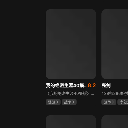
于荣光
秋瓷炫
孙妍恩
曹
朱晓渔
毕雪
8.2
我的绝密生涯40集版
亮剑
《我的绝密生涯40集版》以1931年东北为背景，苏联特使引发暗杀行动，商人关郁达卷入被重伤失踪，妻子谭梓君带家人在新京安顿。八年后关郁达打入日本特务机关为我党提供情报，与谭梓君相遇却因身份不能相认，谭梓君心中充满怀疑。
谍战
战争
战争
李幼
黄志忠
左小青
童蕾
何政
吴刚