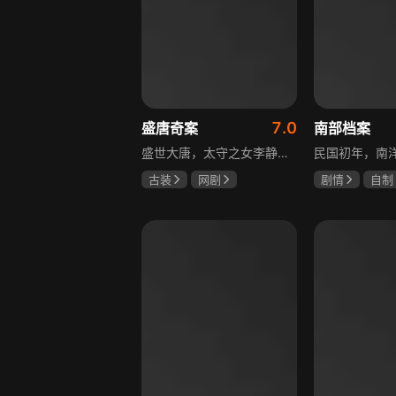
7.0
盛唐奇案
南部档案
盛世大唐，太守之女李静澜天赋异禀，擅验尸断案，与神秘“鬼探”决明、武艺高强的捕快苏御安联手追凶，揭开一桩桩离奇悬案：双生姐妹的生死置换、跨越十七年的书生冤案、雅集会上的连环仪式杀人等。在迷雾与鲜血中，李静澜与决明暗生情愫，彼此扶持，坚守心中正道，挣脱宿命桎梏。盛世灯火之下，他们以智慧与勇气涤荡污浊，书写下一段守护正义与清明的传奇。
古装
网剧
剧情
自制
何泓姗
李菲
张新成
丁
何泊远
姜珮瑶