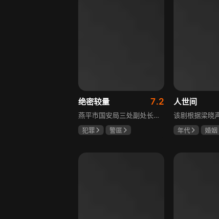
7.2
绝密较量
人世间
燕平市国安局三处副处长杨光在行动中意外卷入国际间谍阴谋，随着意外频发，他带领三处成员察觉正陷入国家机密泄露危机。杨光带领团队抽丝剥茧调查，神秘女子赵亚苧成焦点，她身份行为成谜，既阻碍真相又推动事态。杨光深入虎穴，与赵亚苧双双卷入复杂漩涡，历经磨难坚守初心，经惊心动魄斗争与巧妙决策，成功破获阴谋粉碎敌人窃取机密企图，胜利背后有个人牺牲与道德较量，新挑战仍如影随形。
犯罪
警匪
年代
婚姻
张鲁一
高圆圆
雷佳音
辛
曹炳琨
宋佳