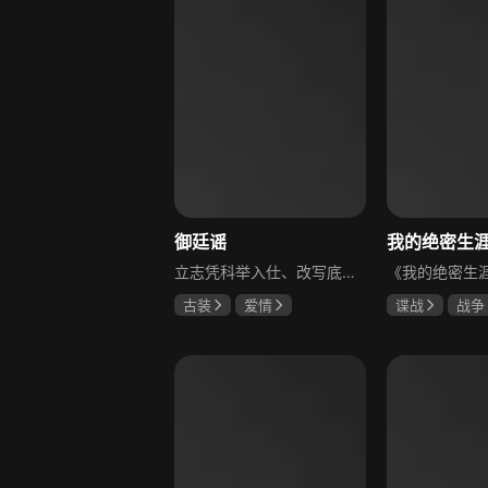
御廷谣
立志凭科举入仕、改写底层命运的孤女孟廷辉因意外结识微服私访的少年新帝英寡，二人联手铲除沙州官匪，英寡赏识其胆识智谋，暗中助力她赴京赶考。孟廷辉入京后遭科举舞弊构陷，凭智勇自证清白，被英寡破格任命为察闻院主事，清查虎啸帮、晚香阁等黑恶势力，逐步牵出血月会复国阴谋与朝堂权斗。二人从君臣知己渐生情愫，历经身世谜团、朝堂阻力与边境战乱，最终平定叛乱、整肃朝纲，携手共护江山万民。
古装
爱情
谍战
战争
陈哲远
吴谨言
黄志忠
左
吕行
吴刚