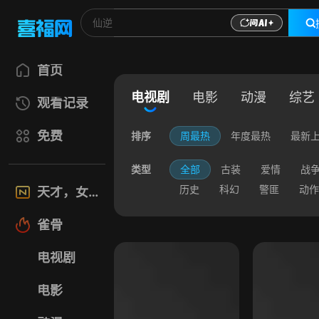
首页
电视剧
电影
动漫
综艺
观看记录
免费
排序
周最热
年度最热
最新
类型
全部
古装
爱情
战
历史
科幻
警匪
动作
天才，女友
雀骨
电视剧
电影