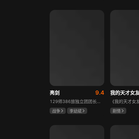
胡先煦
张超
吴俊霆
赵
郝富申
高晓攀
9.4
亮剑
我的天才女
129师386旅独立团团长李云龙敢想敢干、不按规矩办事，脾气火爆性格直爽，带领独立团展现出敢于拼杀的劲头，接连击败坂田连队、山崎大队、山本部队，名声大噪却因屡次犯规遭贬斥。抗战时期他与国军358团团长楚云飞惺惺相惜，徐蚌会战中一较高下双双重伤，养病期间李云龙与护士田雨相恋，两人及亲人战友历经国家沧桑巨变。
战争
李幼斌
剧情
童蕾
何政军
伊利莎·德尔·
卢多维卡·纳斯
玛格丽塔·马祖