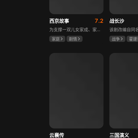
7.2
西京故事
战长沙
为支撑一双儿女家成、家秀的“求学大业”，一家之主罗天福携妻子慧娟进了西京城。在西京城里，罗天福见证了身边的小人物们在大城市的生存之难，自身也经历了种种艰辛：饼铺生意屡屡受挫，妻子慧娟不满他“固执守旧”的经营方式闹起分居，儿子家成无法适应从乡村到城市的生活状况不断离校出走，重重打击不断袭来，使他头一次对自己坚守多年的人生观和价值观产生怀疑。自己这样做究竟是对是错，城市是不是真的不适合他这种“坚持老一套”的人生存。女儿家秀的支持鼓励使罗天福重拾信心，那些曾经接受罗天福帮助的人也反过来帮助他，纠缠不清的矛盾随之一一化解。罗家人终于在西京这座大城扎下了根，向着美好的未来继续前行。该剧围绕农村家庭在城市的奋斗历程展开，展现了小人物的坚韧与善良，充满了励志色彩与现实关怀。
家庭
剧情
战争
霍建
张国强
陈小艺
杨紫
任程
石安妮
云襄传
三国演义