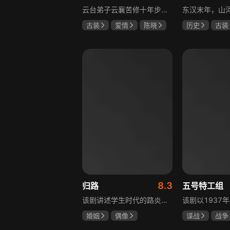
云台弟子云襄苦修十年步入江湖，闯荡中结识几位好友，体会到友谊的温暖，古怪精灵的舒亚男更让他产生朦胧情愫，和朋友们度过一段快意恩仇的时光。可好景不长，随着对昔日灭族惨案的深入调查，云襄挖出更多骇人听闻的秘密，事态急转直下，他先后经历欺骗、背叛与生死离别，还意识到曾以造福苍生为己任的云台早已堕落，云襄决定挺身而出捍卫心中正义，哪怕牺牲自己也在所不惜。
古装
爱情
陈晓
历史
古装
毛晓彤
唐晓天
唐国强
孙
鲍国安
8.3
归路
五号特工组
该剧讲述学生时代的路炎晨与归晓是彼此初恋，因路炎晨远赴警校、归晓家庭变故，两人感情无疾而终。八年后二人重逢，一句“化成灰我都认得你”尽显念念不忘。两年后，归晓与朋友丢车，万般无奈下拨通路炎晨电话，后续二人将在边境小城续写情感故事。
婚姻
偶像
谍战
战争
井柏然
谭松韵
于震
王丽