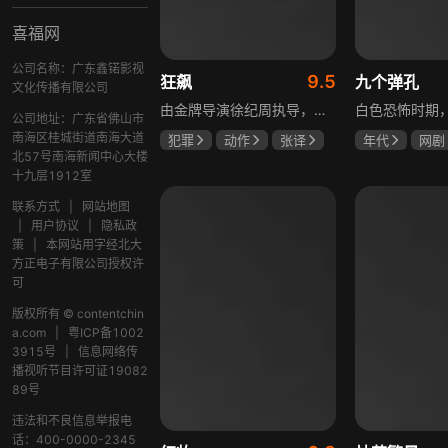
喜福网
公司名称：广东鑫锘影视
9.5
狂飙
九个弹孔
文化传播有限公司
由金牌导演徐纪周执导，张译、张颂文、李一桐、张志坚、吴刚领衔主演，倪大红、韩童生、李建义特邀主演的中央政法委重点项目。一部扫黑除恶坚决斗争的回忆录，横跨20年的群像叙事全景式展现时代变迁下的黑白较量与复杂人性。
公司地址：广东省佛山市
南海区桂城街道南海大道
犯罪
动作
张译
年代
网剧
北57号南海新闻中心大楼
张颂文
李一桐
何雨虹
李
十九层1912室
联系方式
|
网站地图
|
用户协议
|
隐私政
策
|
本网站用字经北大
方正电子有限公司授权许
可
版权所有 © contentchin
a.com
|
粤ICP备1002
3915号
|
信息网络传
播视听节目许可证19082
89号
违法和不良信息举报电
话：400-0000-2345