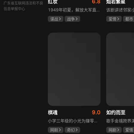
6.8
红妆
灿若繁星
广东省互联网违法和不良
信息举报中心
1949年初夏，解放大军直抵上海，国民党国防部保密局的中共地下党员邓家骥奉命撤往台湾，其妻同为地下党的沈荷因临产被留在上海。新中国成立之初，面对敌特的破坏活动，斗争形势严峻，沈荷隐藏真实身份，继续与敌人展开新一轮斗争，在隐秘战线坚守信仰，为新政权的稳定默默奉献。
谍战
战争
爱情
都市
张歆艺
孙妍恩
曹
毕雪
9.0
棋魂
如约而至
小学三年级的小光为赚零用钱到爷爷家寻宝，偶然翻出旧棋盘，接触棋盘的一瞬间，附身棋盘中的棋士褚嬴的灵魂进入了小光体内。后来小光在学校围棋会所结识少年天才小亮，为测试褚嬴实力，小光贸然与小亮对弈并小胜，他误以为褚嬴棋力平平，小亮却大受打击。数日后小亮再次挑战，再次惨败在褚嬴手下，二人从此成了相爱相杀的棋坛宿敌。在褚嬴指导下，小光进步神速，逐渐对围棋产生兴趣，最终在全国大赛与小亮激战中，褚嬴下出绝妙一局，小光却看出更高一着，终于在自己努力、褚嬴帮助和与小亮的磨练中，独立对弈，燃起真正的棋魂。
网剧
奇幻
网剧
爱情