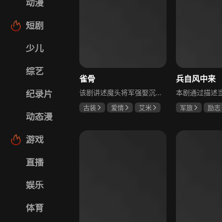
动漫
短剧
少儿
综艺
雀骨
兵自风中来
该剧讲述魔头将军强娶沉迷机关术的财迷假千金，两人从契约夫妻起步，在生死局中互扒马甲，爱意与杀意交织共生。过程中他们揭露朝堂阴谋，破解生死乱局，最终共同守护家国太平，融合了权谋、爱情、冒险等多重元素，情节跌宕起伏。
纪录片
古装
爱情
艾米
军旅
励志
动态漫
侯明昊
马秋元
蓝盈莹
丁
游戏
直播
娱乐
体育