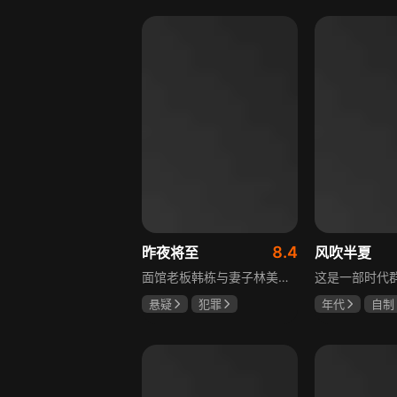
李岷城
8.4
昨夜将至
风吹半夏
面馆老板韩栋与妻子林美月看似安稳的日常之下，各自埋藏着不愿被人知晓的过往。林美月曾经的身份被旧识要挟勒索，平静生活被骤然打破；韩栋尘封二十年的秘密，也随着一场蓄意的复仇逐渐浮出水面。旧友步步紧逼，夫妻二人被卷入层层交织的危机当中。多年前的遗憾与过错、旧日姐妹间的纠葛接连爆发，多方势力相互拉扯。为守护自己的小家，夫妻俩从被动周旋开始奋力反击，在迷雾重重的恩怨里，直面所有过往造成的困局。
悬疑
犯罪
年代
自制
佟大为
王佳佳
赵丽颖
欧
马苏
李光洁