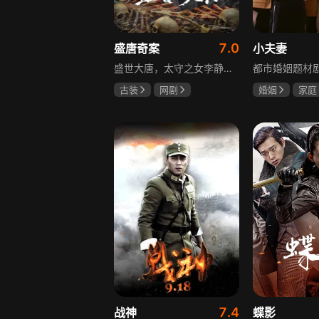
7.0
盛唐奇案
小夫妻
盛世大唐，太守之女李静澜天赋异禀，擅验尸断案，与神秘“鬼探”决明、武艺高强的捕快苏御安联手追凶，揭开一桩桩离奇悬案：双生姐妹的生死置换、跨越十七年的书生冤案、雅集会上的连环仪式杀人等。在迷雾与鲜血中，李静澜与决明暗生情愫，彼此扶持，坚守心中正道，挣脱宿命桎梏。盛世灯火之下，他们以智慧与勇气涤荡污浊，书写下一段守护正义与清明的传奇。
古装
网剧
婚姻
家庭
何泓姗
李菲
郭京飞
齐
何泊远
7.4
战神
蝶影