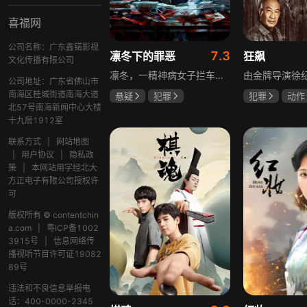
喜福网
公司名称：广东鑫锘影视
7.3
凛冬下的罪恶
狂飙
文化传播有限公司
凛冬，一精神病女子拦车报案，称丈夫杀人，刑警沈栋梁吴红兵由此揭开系列碎尸案真相。然而风浪未平，储蓄所抢劫杀人案，少女失踪案，流窜抢车案接连发生，沈栋梁与吴红兵追凶之际，竟牵出改变二人命运的人性悲剧。
公司地址：广东省佛山市
南海区桂城街道南海大道
悬疑
犯罪
犯罪
动作
北57号南海新闻中心大楼
吴昊宸
张睿
张颂文
李
十九层1912室
王大奇
联系方式
|
网站地图
|
用户协议
|
隐私政
策
|
本网站用字经北大
方正电子有限公司授权许
可
版权所有 © contentchin
a.com
|
粤ICP备1002
3915号
|
信息网络传
播视听节目许可证19082
89号
违法和不良信息举报电
话：400-0000-2345