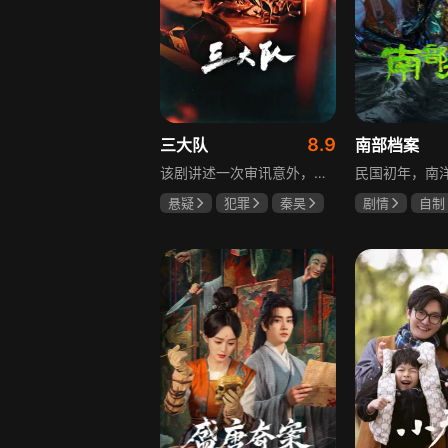
8.9
三大队
南部档案
该剧讲述一次审讯意外，三大队刑警程兵入狱服刑，队友受牵连脱警、降职，曾经的警界精英三大队分崩离析。十年牢狱，程兵重获自由，失去一切，而案件的犯罪嫌疑人王大勇依旧在逃。穿一天警服，终身是正义，不甘化作执着，利刃再次出鞘，程兵和三大队的兄弟重新集结踏上追凶之路，在孤独漫长的旅途中配合警方千里追凶，也在这苦行僧一样的历程中重新找到人生的坐标和生命的意义。本片根据原载于“网易人间”作者深蓝的《请转告局长，三大队任务完成》改编。
悬疑
犯罪
秦昊
剧情
自制
李乃文
陈明昊
张新成
丁
姜珮瑶