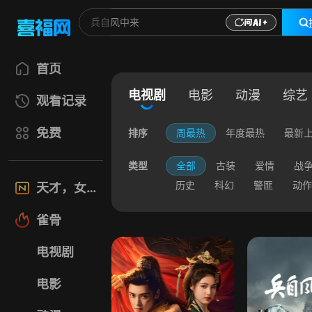
首页
电视剧
电影
动漫
综艺
观看记录
免费
排序
周最热
年度最热
最新
类型
全部
古装
爱情
战
历史
科幻
警匪
动作
天才，女友
雀骨
电视剧
电影