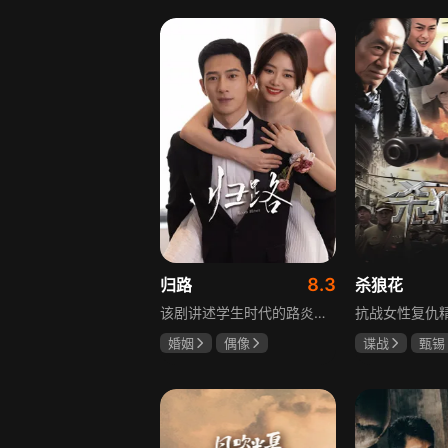
罗嘉良
盖玥希
8.3
归路
杀狼花
该剧讲述学生时代的路炎晨与归晓是彼此初恋，因路炎晨远赴警校、归晓家庭变故，两人感情无疾而终。八年后二人重逢，一句“化成灰我都认得你”尽显念念不忘。两年后，归晓与朋友丢车，万般无奈下拨通路炎晨电话，后续二人将在边境小城续写情感故事。
婚姻
偶像
谍战
甄锡
井柏然
谭松韵
黄海冰
王
李岷城