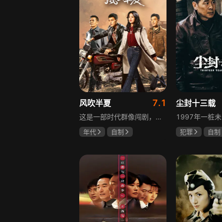
7.1
风吹半夏
尘封十三载
这是一部时代群像闯剧，改编自阿耐的小说《不得往生》，讲述以许半夏为首的有志者，抱着雄心壮志在改革开放大潮中奔流涌动、积极探索、不断创新的故事。许半夏与童骁骑、陈宇宙三人白手起家，从收废钢铁逐步接触钢铁行业，周旋于各类商界人物之间，历经良心与资本、道德与利益的矛盾挣扎，在男人扎堆的钢铁行业披荆斩棘，闯出一片天地，展现上世纪九十年代中小企业在时代浪潮中生存发展的现实。
年代
自制
犯罪
自制
赵丽颖
欧豪
陈建斌
陈
李光洁
啜妮