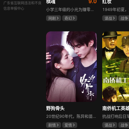
9.0
棋魂
红妆
广东省互联网违法和不良
信息举报中心
小学三年级的小光为赚零用钱到爷爷家寻宝，偶然翻出旧棋盘，接触棋盘的一瞬间，附身棋盘中的棋士褚嬴的灵魂进入了小光体内。后来小光在学校围棋会所结识少年天才小亮，为测试褚嬴实力，小光贸然与小亮对弈并小胜，他误以为褚嬴棋力平平，小亮却大受打击。数日后小亮再次挑战，再次惨败在褚嬴手下，二人从此成了相爱相杀的棋坛宿敌。在褚嬴指导下，小光进步神速，逐渐对围棋产生兴趣，最终在全国大赛与小亮激战中，褚嬴下出绝妙一局，小光却看出更高一着，终于在自己努力、褚嬴帮助和与小亮的磨练中，独立对弈，燃起真正的棋魂。
网剧
奇幻
谍战
战争
胡先煦
张超
张歆艺
郝富申
野狗骨头
20世纪90年代，陈异和苗靖因父母相识结缘，从充满敌意到彼此依靠，后因家庭变故不得不相依为命。大学时苗靖告白，陈异却因纵火案逼她离开藤城。多年后重逢，陈异为保护苗靖以身入局，两人并肩对抗走私团伙，最终陈异告白，两人终成眷属。
剧情
爱情
谍战
战争