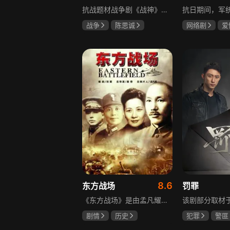
抗战题材战争剧《战神》讲述太行山一带，八路军游击队司令龙大谷骁勇善战、机智过人，15岁就参加了红军，身经百战，被军中将士们奉为“战神”。抗日战争爆发前，龙大谷因在抗大学习期间为替警卫员李广出头，一时冲动出手打了同期学员张道平，受了处分。以至于在红军缩编为八路军之时，龙大谷从原来的红军副师长降为游击队司令，随行上任的只有警卫员李广和参谋刘水泉二人，以及上级领导田烽给他的五十块大洋。即便如此，龙大谷依然不屈不挠，硬是在山西这块热土上平地拉起一支敢打、能拼、必胜，号称“龙支队”的作战队伍，凭借丰富的作战经验打赢了一场又一场的恶战，威震敌方！
战争
陈思诚
网络剧
爱
王丽坤
于荣光
冯越
魏大
赫子铭
8.6
东方战场
罚罪
《东方战场》是由孟凡耀监制、路奇执导，黄海冰、罗嘉良等众多演员主演的反映中国十四年抗战的史诗大剧。该剧是中国首部全景式展现中国十四年抗日战争辉煌历史的作品，真实再现了从1931年“9·18事变”到1945年8月15日日本战败投降期间，发生在东方战场的140多个具有影响力的事件。
剧情
历史
犯罪
警匪
马晓伟
黄海冰
黄景瑜
杨