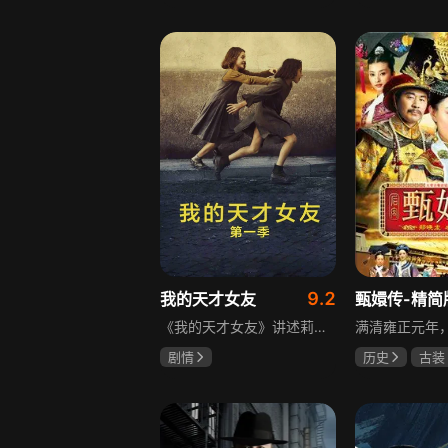
宋威龙
张婧仪
于荣光
秋
田征
朱晓渔
9.2
我的天才女友
甄嬛传-精简
《我的天才女友》讲述莉拉和莱侬这对好朋友的童年与少年时代。故事从友情开始，描绘女性友情的微妙变化——她们相互支持、妒忌和猜疑，又不断向外拓展，在与外部世界的试探中为自己塑形。莉拉聪明漂亮，莱侬羡慕她的天赋与决断力，两人都视对方为隐秘镜子，暗暗角力，展现女性成长中的复杂关系与自我探寻。
剧情
历史
古装
伊利莎·德尔·吉尼欧
陈建斌
蔡
卢多维卡·纳斯提
玛格丽塔·马祖可