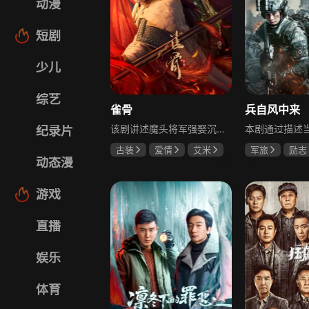
动漫
短剧
少儿
综艺
雀骨
兵自风中来
该剧讲述魔头将军强娶沉迷机关术的财迷假千金，两人从契约夫妻起步，在生死局中互扒马甲，爱意与杀意交织共生。过程中他们揭露朝堂阴谋，破解生死乱局，最终共同守护家国太平，融合了权谋、爱情、冒险等多重元素，情节跌宕起伏。
纪录片
古装
爱情
艾米
军旅
励志
动态漫
侯明昊
马秋元
蓝盈莹
丁
游戏
直播
娱乐
体育