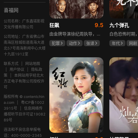
喜福网
公司名称：广东鑫锘影视
9.5
狂飙
九个弹孔
文化传播有限公司
由金牌导演徐纪周执导，张译、张颂文、李一桐、张志坚、吴刚领衔主演，倪大红、韩童生、李建义特邀主演的中央政法委重点项目。一部扫黑除恶坚决斗争的回忆录，横跨20年的群像叙事全景式展现时代变迁下的黑白较量与复杂人性。
公司地址：广东省佛山市
南海区桂城街道南海大道
犯罪
动作
张译
年代
网剧
北57号南海新闻中心大楼
张颂文
李一桐
何雨虹
李
十九层1912室
联系方式
|
网站地图
|
用户协议
|
隐私政
策
|
本网站用字经北大
方正电子有限公司授权许
可
版权所有 © contentchin
a.com
|
粤ICP备1002
3915号
|
信息网络传
播视听节目许可证19082
89号
违法和不良信息举报电
话：400-0000-2345