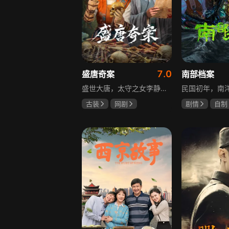
7.0
盛唐奇案
南部档案
盛世大唐，太守之女李静澜天赋异禀，擅验尸断案，与神秘“鬼探”决明、武艺高强的捕快苏御安联手追凶，揭开一桩桩离奇悬案：双生姐妹的生死置换、跨越十七年的书生冤案、雅集会上的连环仪式杀人等。在迷雾与鲜血中，李静澜与决明暗生情愫，彼此扶持，坚守心中正道，挣脱宿命桎梏。盛世灯火之下，他们以智慧与勇气涤荡污浊，书写下一段守护正义与清明的传奇。
古装
网剧
剧情
自制
何泓姗
李菲
张新成
丁
何泊远
姜珮瑶