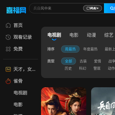
首页
电视剧
电影
动漫
综艺
观看记录
免费
排序
周最热
年度最热
最新
类型
全部
古装
爱情
战
历史
科幻
警匪
动作
天才，女友
雀骨
电视剧
电影