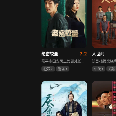
7.2
绝密较量
人世间
燕平市国安局三处副处长杨光在行动中意外卷入国际间谍阴谋，随着意外频发，他带领三处成员察觉正陷入国家机密泄露危机。杨光带领团队抽丝剥茧调查，神秘女子赵亚苧成焦点，她身份行为成谜，既阻碍真相又推动事态。杨光深入虎穴，与赵亚苧双双卷入复杂漩涡，历经磨难坚守初心，经惊心动魄斗争与巧妙决策，成功破获阴谋粉碎敌人窃取机密企图，胜利背后有个人牺牲与道德较量，新挑战仍如影随形。
犯罪
警匪
年代
婚姻
张鲁一
高圆圆
雷佳音
辛
曹炳琨
宋佳