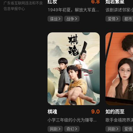
6.8
红妆
灿若繁星
广东省互联网违法和不良
信息举报中心
1949年初夏，解放大军直抵上海，国民党国防部保密局的中共地下党员邓家骥奉命撤往台湾，其妻同为地下党的沈荷因临产被留在上海。新中国成立之初，面对敌特的破坏活动，斗争形势严峻，沈荷隐藏真实身份，继续与敌人展开新一轮斗争，在隐秘战线坚守信仰，为新政权的稳定默默奉献。
谍战
战争
爱情
都市
张歆艺
孙妍恩
曹
毕雪
9.0
棋魂
如约而至
小学三年级的小光为赚零用钱到爷爷家寻宝，偶然翻出旧棋盘，接触棋盘的一瞬间，附身棋盘中的棋士褚嬴的灵魂进入了小光体内。后来小光在学校围棋会所结识少年天才小亮，为测试褚嬴实力，小光贸然与小亮对弈并小胜，他误以为褚嬴棋力平平，小亮却大受打击。数日后小亮再次挑战，再次惨败在褚嬴手下，二人从此成了相爱相杀的棋坛宿敌。在褚嬴指导下，小光进步神速，逐渐对围棋产生兴趣，最终在全国大赛与小亮激战中，褚嬴下出绝妙一局，小光却看出更高一着，终于在自己努力、褚嬴帮助和与小亮的磨练中，独立对弈，燃起真正的棋魂。
网剧
奇幻
网剧
爱情