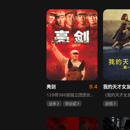
胡先煦
张超
吴俊霆
赵
郝富申
高晓攀
9.4
亮剑
我的天才女
129师386旅独立团团长李云龙敢想敢干、不按规矩办事，脾气火爆性格直爽，带领独立团展现出敢于拼杀的劲头，接连击败坂田连队、山崎大队、山本部队，名声大噪却因屡次犯规遭贬斥。抗战时期他与国军358团团长楚云飞惺惺相惜，徐蚌会战中一较高下双双重伤，养病期间李云龙与护士田雨相恋，两人及亲人战友历经国家沧桑巨变。
战争
李幼斌
剧情
童蕾
何政军
伊利莎·德尔·
卢多维卡·纳斯
玛格丽塔·马祖