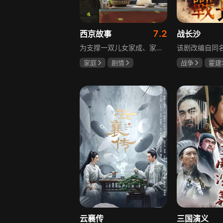
7.2
西京故事
战长沙
为支撑一双儿女家成、家秀的“求学大业”，一家之主罗天福携妻子慧娟进了西京城。在西京城里，罗天福见证了身边的小人物们在大城市的生存之难，自身也经历了种种艰辛：饼铺生意屡屡受挫，妻子慧娟不满他“固执守旧”的经营方式闹起分居，儿子家成无法适应从乡村到城市的生活状况不断离校出走，重重打击不断袭来，使他头一次对自己坚守多年的人生观和价值观产生怀疑。自己这样做究竟是对是错，城市是不是真的不适合他这种“坚持老一套”的人生存。女儿家秀的支持鼓励使罗天福重拾信心，那些曾经接受罗天福帮助的人也反过来帮助他，纠缠不清的矛盾随之一一化解。罗家人终于在西京这座大城扎下了根，向着美好的未来继续前行。该剧围绕农村家庭在城市的奋斗历程展开，展现了小人物的坚韧与善良，充满了励志色彩与现实关怀。
家庭
剧情
战争
霍建
张国强
陈小艺
杨紫
任程
石安妮
云襄传
三国演义