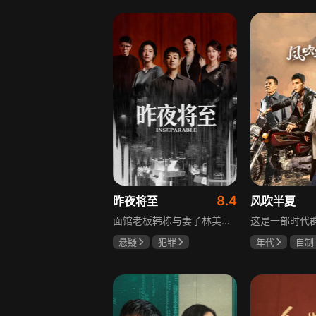
李岷城
8.4
昨夜将至
风吹半夏
面馆老板韩栋与妻子林美月看似安稳的日常之下，各自埋藏着不愿被人知晓的过往。林美月曾经的身份被旧识要挟勒索，平静生活被骤然打破；韩栋尘封二十年的秘密，也随着一场蓄意的复仇逐渐浮出水面。旧友步步紧逼，夫妻二人被卷入层层交织的危机当中。多年前的遗憾与过错、旧日姐妹间的纠葛接连爆发，多方势力相互拉扯。为守护自己的小家，夫妻俩从被动周旋开始奋力反击，在迷雾重重的恩怨里，直面所有过往造成的困局。
悬疑
犯罪
年代
自制
佟大为
王佳佳
赵丽颖
欧
马苏
李光洁