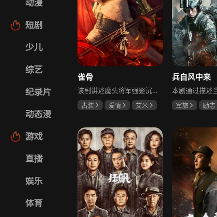
动漫
短剧
少儿
综艺
雀骨
兵自风中来
该剧讲述魔头将军强娶沉迷机关术的财迷假千金，两人从契约夫妻起步，在生死局中互扒马甲，爱意与杀意交织共生。过程中他们揭露朝堂阴谋，破解生死乱局，最终共同守护家国太平，融合了权谋、爱情、冒险等多重元素，情节跌宕起伏。
纪录片
古装
爱情
艾米
军旅
励志
动态漫
侯明昊
马秋元
蓝盈莹
丁
游戏
直播
娱乐
体育