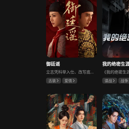
御廷谣
立志凭科举入仕、改写底层命运的孤女孟廷辉因意外结识微服私访的少年新帝英寡，二人联手铲除沙州官匪，英寡赏识其胆识智谋，暗中助力她赴京赶考。孟廷辉入京后遭科举舞弊构陷，凭智勇自证清白，被英寡破格任命为察闻院主事，清查虎啸帮、晚香阁等黑恶势力，逐步牵出血月会复国阴谋与朝堂权斗。二人从君臣知己渐生情愫，历经身世谜团、朝堂阻力与边境战乱，最终平定叛乱、整肃朝纲，携手共护江山万民。
古装
爱情
谍战
战争
陈哲远
吴谨言
黄志忠
左
吕行
吴刚