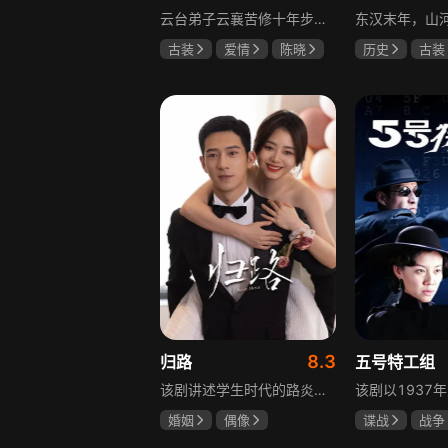
云台弟子云襄苦修十年步入江湖，闯荡中结识几位好友，体会到友谊的温暖，古怪精灵的舒亚男更让他产生朦胧情愫，和朋友们度过一段快意恩仇的时光。可好景不长，随着对昔日灭族惨案的深入调查，云襄挖出更多骇人听闻的秘密，事态急转直下，他先后经历欺骗、背叛与生死离别，还意识到曾以造福苍生为己任的云台早已堕落，云襄决定挺身而出捍卫心中正义，哪怕牺牲自己也在所不惜。
古装
爱情
陈晓
历史
古装
毛晓彤
唐晓天
唐国强
孙
鲍国安
8.3
归路
五号特工组
该剧讲述学生时代的路炎晨与归晓是彼此初恋，因路炎晨远赴警校、归晓家庭变故，两人感情无疾而终。八年后二人重逢，一句“化成灰我都认得你”尽显念念不忘。两年后，归晓与朋友丢车，万般无奈下拨通路炎晨电话，后续二人将在边境小城续写情感故事。
婚姻
偶像
谍战
战争
井柏然
谭松韵
于震
王丽