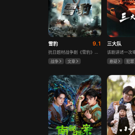
9.1
雪豹
三大队
抗日题材战争剧《雪豹》讲述抗日女学生陈怡是一个在革命道路上逐渐成长起来的优秀青年。从慷慨激昂的热血学生，到成熟稳重的革命战士，甚至执行任务的时候还要扮演性格大胆奔放的交际花，打入到敌人内部获取情报。在做情报工作时，与搭档张楚扮假夫妻，多次身陷险境命悬一线。周卫国原本是一名玩世不恭的富家子弟，却不乏热血，抗战时为了保护初恋女友，举枪杀了一名日本人，由此改名换姓走上了革命道路，从国民党中央军校到德国军校，再到回国创建中国第一支特战部队，成为了一个真正的传奇英雄。
战争
文章
悬疑
犯罪
陶飞霏
朱杰
李乃文
陈