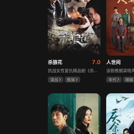
7.0
杀狼花
人世间
抗战女性复仇精品剧《杀狼花》讲述了上世纪40年代活跃在上海民间、由4个女人组成的抗日暗杀组织“杀狼花”，面对凶残的日寇，身负家仇国恨的一群巾帼英豪以非凡的勇气和智慧，谱写了一曲为民族大义而抗争、流血、牺牲的壮丽诗篇。剧中既有她们消灭敌人的壮举，也描述了身为普通人的爱恨情仇，展现了战火纷飞年代里女性的坚韧与担当，以及她们在民族大义面前舍生取义的崇高精神，是一部兼具热血与温情的抗战题材作品。
谍战
甄锡
年代
婚姻
黄海冰
王奎荣
雷佳音
辛
宋佳