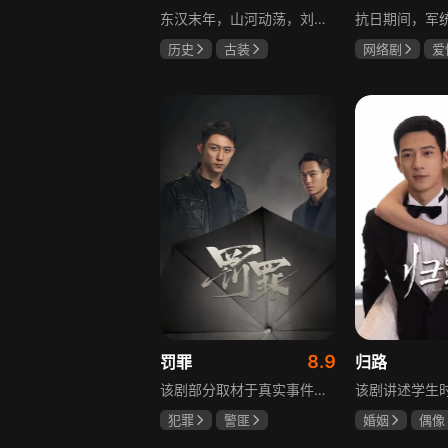
东汉末年，山河动荡，刘汉王朝气数将尽。内有十常侍颠倒黑白、祸乱朝纲，外有张氏兄弟高呼“苍天已死，黄巾当立”的口号，掀起浩大的农民起义，一时间狼烟四起，刘家朝廷宛如大厦将倾，岌岌可危。正所谓乱世出英雄，曹操、公孙瓒、袁术、袁绍、吕布、刘备、孙策、关羽、张飞、诸葛亮等各路豪杰不断涌现，从群雄逐鹿到赤壁之战，从魏蜀吴三国鼎立到三分归一统，波澜壮阔的三国时代的大幕缓缓拉开，本片根据中国古典名著《三国演义》改编。
历史
古装
网络剧
爱
唐国强
孙彦军
冯越
魏大
鲍国安
赫子铭
8.9
罚罪
归路
该剧部分取材于真实事件，以一桩恶性案件为切入口，通过青年刑警常征的视角，讲述出两代公安干警为维护一方安宁，扫除犯罪团伙，不畏艰险、前赴后继的英勇故事。在昌武这座小城，刑侦大队副大队长常征因长期追查实力雄厚的赵啸声家族，而被卷入重重漩涡之中。检察官赵鹏程惨遭杀害，所有线索竟都指向常征，使他三天之内必须找到真凶，自证清白。滨江省刑侦总队派遣秘密调查小组彻查赵家。素有“警界教父”之称的严国华布局出“一明一暗”的破案路线，暗中帮助常征，锁定了赵家老四赵鹏超才是一系列新阴谋的幕后操盘手。随着案情浮出水面的，不只是二十八年前的悬案，还有常征的身世之谜。常征面对着亲情爱情与公平正义之间的巨大撕裂，时刻经受着个人命运的突转，生与死的考验。“法大于天”的信念支撑着常征坚持不懈，恪守誓言，同金燕、宁宇等一众干警携手共进，破解迷局，最终将赵家恶势力及其保护伞一网打尽，维护了法律的尊严。
犯罪
警匪
婚姻
偶像
黄景瑜
杨祐宁
井柏然
谭