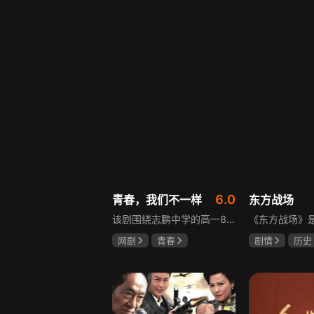
盖玥希
李岷城
6.0
青春，我们不一样
东方战场
该剧围绕志鹏中学的高一8班展开，这个班级是全校成绩垫底，却最讲友谊、最有人情味的集体。新生方一晴自带倒霉光环，因闹肚子晚开学半个月才报道，匆忙中被8班班草夏深骑单车撞到，两人由此结识。教导主任于福因方一晴晚到，将她分到8班并与夏深成为同桌。在夏深的嫌弃中，方一晴开启了自己充满意外的高中生活，剧情围绕校园日常与青春懵懂展开。
网剧
青春
剧情
历史
叶梓靖
徐源
马晓伟
黄
罗嘉良