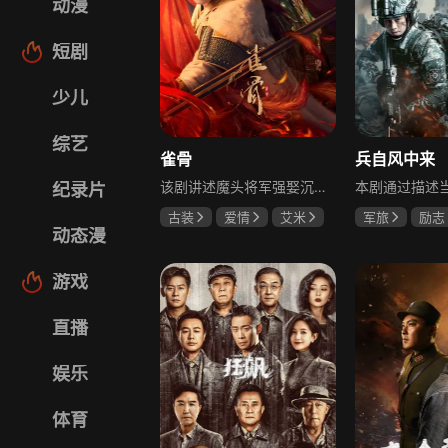
动漫
短剧
少儿
综艺
雀骨
兵自风中来
该剧讲述魔头将军强娶沉迷机关术的财迷假千金，两人从契约夫妻起步，在生死局中互扒马甲，爱意与杀意交织共生。过程中他们揭露朝堂阴谋，破解生死乱局，最终共同守护家国太平，融合了权谋、爱情、冒险等多重元素，情节跌宕起伏。
纪录片
古装
爱情
艾米
军旅
励志
动态漫
侯明昊
马秋元
蓝盈莹
丁
游戏
直播
娱乐
体育