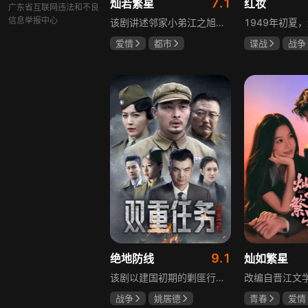
7.1
灿若繁星
红妆
广东省互联网违法和不良
信息举报中心
该剧讲述邻家小弟江之旭留学归来，竟成了夏千星的顶头上司。从小管着江之旭、事事压他一头的夏千星无法接受，两人互不服气，在公司内外明争暗斗。江之旭借职位刁难夏千星，夏千星则用姐姐身份压制他，然而夏千星不知道，江之旭拼尽全力坐上这个位子，就是为了陪在她身边保护她。
爱情
都市
谍战
战争
孙妍恩
曹景皓
张歆艺
毕雪
9.1
绝地防线
灿如繁星
该剧以建国初期的剿匪行动为背景，讲述中国人民解放军西线小分队追击黑山寺国民党残部的故事。小分队在执行任务过程中，严格遵照上级指示，既要完成军事目标，又全力保护沿途百姓的生命财产安全，同时对残部人员采取劝降与救治相结合的策略。最终，小分队成功控制了区域内的疫情，救出了愿意投诚的士兵，圆满完成了剿匪解救任务，展现了解放军的优良作风与使命担当。
战争
姚居德
青春
爱情