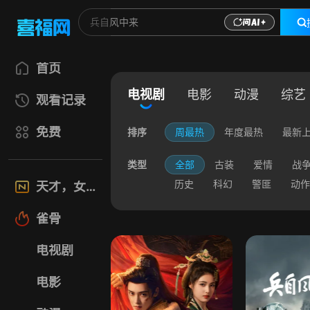
首页
电视剧
电影
动漫
综艺
观看记录
免费
排序
周最热
年度最热
最新
类型
全部
古装
爱情
战
历史
科幻
警匪
动作
天才，女友
雀骨
电视剧
电影