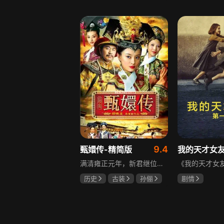
邵思涵
刘立胜
陈靖可
虞
马伯骞
9.4
甄嬛传-精简版
我的天才女
满清雍正元年，新君继位后朝堂看似祥和实则暗流涌动，后宫华妃与皇后分庭抗礼，各方势力裹挟其中凶险异常，太后主持选秀拉开帷幕，大理寺少卿甄远道长女甄嬛意外得雍正赏识步入皇宫，在皇后与华妃的夹击下，甄嬛小心周旋忍辱负重，不得不用智慧保护自己，一次次卷入残酷宫闱斗争。
历史
古装
孙俪
剧情
陈建斌
蔡少芬
伊利莎·德尔·
卢多维卡·纳斯
玛格丽塔·马祖