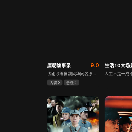
9.0
唐朝诡事录
该剧改编自魏风华同名原著，讲述繁华大唐盛世下发生的一系列奇闻异事。长安金吾卫中郎将卢凌风与狄公亲传弟子苏无名携手，共破《长安红茶》《石桥图》等九个诡异案件，从新娘失踪案到宫廷秘闻，从朝堂到乡间，他们在破案过程中相互了解，逐渐成长，共同守护苍生，担负起挽救社稷于危急的使命。
古装
悬疑
杨旭文
杨志刚
郜思雯