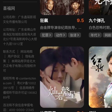
喜福网
公司名称：广东鑫锘影视
9.5
狂飙
九个弹孔
文化传播有限公司
由金牌导演徐纪周执导，张译、张颂文、李一桐、张志坚、吴刚领衔主演，倪大红、韩童生、李建义特邀主演的中央政法委重点项目。一部扫黑除恶坚决斗争的回忆录，横跨20年的群像叙事全景式展现时代变迁下的黑白较量与复杂人性。
公司地址：广东省佛山市
南海区桂城街道南海大道
犯罪
动作
张译
年代
网剧
北57号南海新闻中心大楼
张颂文
李一桐
何雨虹
李
十九层1912室
联系方式
|
网站地图
|
用户协议
|
隐私政
策
|
本网站用字经北大
方正电子有限公司授权许
可
版权所有 © contentchin
a.com
|
粤ICP备1002
3915号
|
信息网络传
播视听节目许可证19082
89号
违法和不良信息举报电
话：400-0000-2345