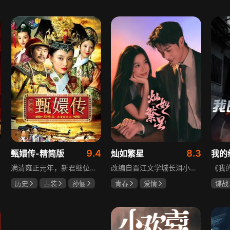
于荣光
秋瓷炫
宋威龙
张婧仪
伊利
朱晓渔
田征
卢多
玛格
9.4
8.3
甄嬛传-精简版
灿如繁星
满清雍正元年，新君继位后朝堂看似祥和实则暗流涌动，后宫华妃与皇后分庭抗礼，各方势力裹挟其中凶险异常，太后主持选秀拉开帷幕，大理寺少卿甄远道长女甄嬛意外得雍正赏识步入皇宫，在皇后与华妃的夹击下，甄嬛小心周旋忍辱负重，不得不用智慧保护自己，一次次卷入残酷宫闱斗争。
改编自晋江文学城长洱小说《狭路》，讲述心理学博士林晚星遭遇变故后返乡任教，邂逅顶级教练王法，带领垫底差生逆袭追梦的热血救赎故事。林晚星用“自由式”教育，培养少年们的独立人格，帮他们学会生活、融洽自我、发现所爱、勇于追求，诠释“不远狭路，终见光明”的成长内核。
历史
古装
孙俪
青春
爱情
谍战
陈建斌
蔡少芬
陈靖可
虞书欣
黄志
马伯骞
吴刚