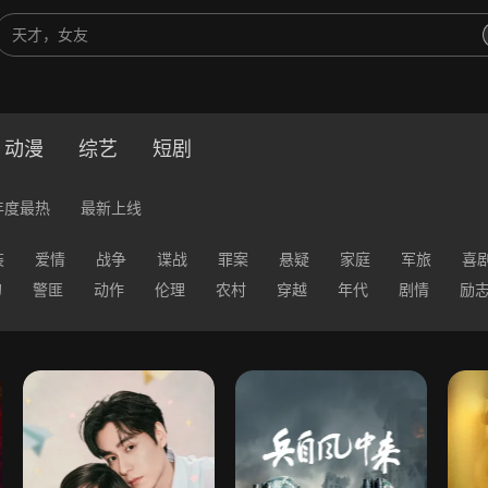
动漫
综艺
短剧
年度最热
最新上线
装
爱情
战争
谍战
罪案
悬疑
家庭
军旅
喜
幻
警匪
动作
伦理
农村
穿越
年代
剧情
励