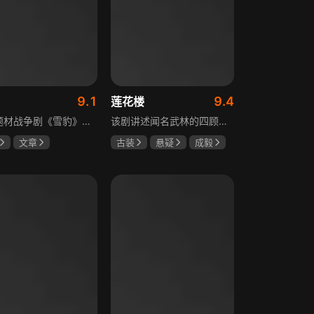
9.1
9.4
莲花楼
抗日题材战争剧《雪豹》讲述抗日女学生陈怡是一个在革命道路上逐渐成长起来的优秀青年。从慷慨激昂的热血学生，到成熟稳重的革命战士，甚至执行任务的时候还要扮演性格大胆奔放的交际花，打入到敌人内部获取情报。在做情报工作时，与搭档张楚扮假夫妻，多次身陷险境命悬一线。周卫国原本是一名玩世不恭的富家子弟，却不乏热血，抗战时为了保护初恋女友，举枪杀了一名日本人，由此改名换姓走上了革命道路，从国民党中央军校到德国军校，再到回国创建中国第一支特战部队，成为了一个真正的传奇英雄。
该剧讲述闻名武林的四顾门门主李相夷在一次大战后身受重伤，从此退隐江湖成为淡泊名利的“假神医”李莲花。他遇到新交方多病与旧敌笛飞声后，重新卷入江湖。江湖暗流涌动，疑团扑朔迷离，抽丝剥茧方能断出真相，一段荡气回肠的侠义情即将热血展开，展现了侠义、探案与江湖恩怨交织的精彩故事。
文章
古装
悬疑
成毅
霏
朱杰
曾舜晞
肖顺尧