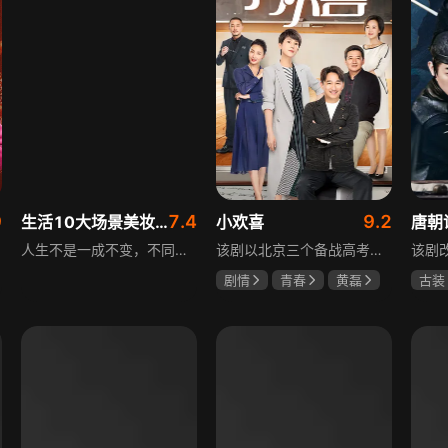
9
7.4
9.2
生活10大场景美妆秘籍
小欢喜
唐朝
人生不是一成不变，不同的场合不同的角色，适宜的妆容造型往往能帮助人们建立自信、破冰社交，开启一个良好开端，做到事半功倍。姜月辉老师亲自打造的《10大生活场景角色妆容课程》，将针对不同的生活场景和角色需求，教授相应的妆容造型技巧，让学员轻松驾驭每个人生角色，打造出适合自己的妆容，提升个人形象和气质。
该剧以北京三个备战高考的家庭为核心，讲述童文洁与方一凡、宋倩与乔英子、季胜利与季杨杨这几组亲子，在升学压力下，围绕成绩、陪伴、沟通等问题产生的矛盾与磨合，展现了中年家长与青春期孩子共同成长的温馨故事。
剧情
青春
黄磊
古装
海清
陶虹
杨旭
郜思