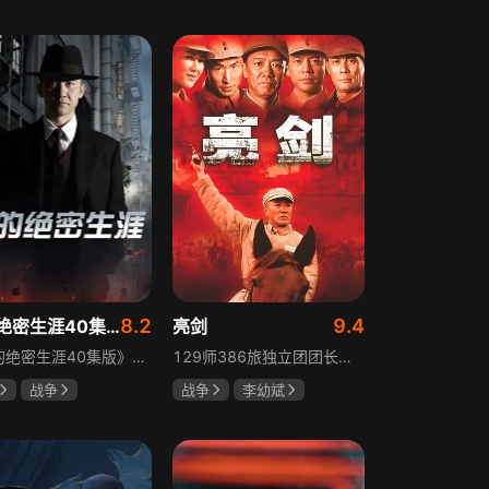
莎·德尔·吉尼欧
田曦薇
王传君
维卡·纳斯提
丽塔·马祖可
8.2
9.4
我的绝密生涯40集版
亮剑
《我的绝密生涯40集版》以1931年东北为背景，苏联特使引发暗杀行动，商人关郁达卷入被重伤失踪，妻子谭梓君带家人在新京安顿。八年后关郁达打入日本特务机关为我党提供情报，与谭梓君相遇却因身份不能相认，谭梓君心中充满怀疑。
129师386旅独立团团长李云龙敢想敢干、不按规矩办事，脾气火爆性格直爽，带领独立团展现出敢于拼杀的劲头，接连击败坂田连队、山崎大队、山本部队，名声大噪却因屡次犯规遭贬斥。抗战时期他与国军358团团长楚云飞惺惺相惜，徐蚌会战中一较高下双双重伤，养病期间李云龙与护士田雨相恋，两人及亲人战友历经国家沧桑巨变。
战争
战争
李幼斌
忠
左小青
童蕾
何政军