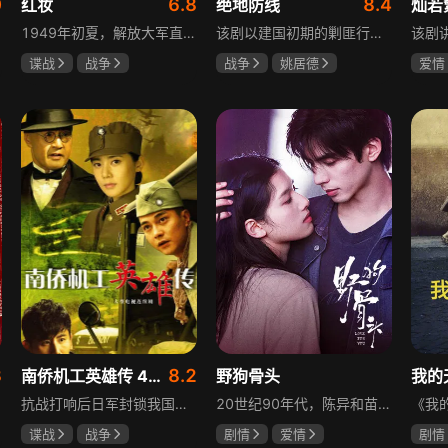
0
6.8
8.4
红妆
绝地防线
灿若
1949年初夏，解放大军直抵上海，国民党国防部保密局的中共地下党员邓家骥奉命撤往台湾，其妻同为地下党的沈荷因临产被留在上海。新中国成立之初，面对敌特的破坏活动，斗争形势严峻，沈荷隐藏真实身份，继续与敌人展开新一轮斗争，在隐秘战线坚守信仰，为新政权的稳定默默奉献。
该剧以建国初期的剿匪行动为背景，讲述中国人民解放军西线小分队追击黑山寺国民党残部的故事。小分队在执行任务过程中，严格遵照上级指示，既要完成军事目标，又全力保护沿途百姓的生命财产安全，同时对残部人员采取劝降与救治相结合的策略。最终，小分队成功控制了区域内的疫情，救出了愿意投诚的士兵，圆满完成了剿匪解救任务，展现了解放军的优良作风与使命担当。
谍战
战争
战争
姚居德
爱情
张歆艺
邵思涵
刘立胜
孙妍
毕雪
3
8.2
南侨机工英雄传 43集版
野狗骨头
我的
抗战打响后日军封锁我国运输路线，神鼓滇缅公路撑起抗战后勤补给，因急缺司机和技工，三千余名南洋华侨毅然归国共赴国难。方家兄弟是典型代表，大哥方天海表面投靠日军实为中共地下工作者，委曲求全游走生死间；弟弟方千树从纨绔子弟成长为抗日战士。剧集以真实历史为背景，展现华侨爱国情怀与民族大义。
20世纪90年代，陈异和苗靖因父母相识结缘，从充满敌意到彼此依靠，后因家庭变故不得不相依为命。大学时苗靖告白，陈异却因纵火案逼她离开藤城。多年后重逢，陈异为保护苗靖以身入局，两人并肩对抗走私团伙，最终陈异告白，两人终成眷属。
谍战
战争
剧情
爱情
剧情