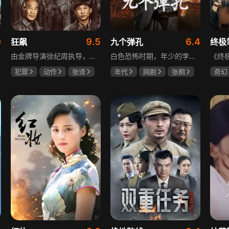
0
9.5
6.4
狂飙
九个弹孔
终极
由金牌导演徐纪周执导，张译、张颂文、李一桐、张志坚、吴刚领衔主演，倪大红、韩童生、李建义特邀主演的中央政法委重点项目。一部扫黑除恶坚决斗争的回忆录，横跨20年的群像叙事全景式展现时代变迁下的黑白较量与复杂人性。
白色恐怖时期，年少的李智信家破人亡后投身革命武装，因作战有勇有谋获“小狼崽子”绰号。他长期率部孤悬敌后，与日寇、反动派对决，多次负伤仍不改初心。凭借坚韧意志，他从游击队员成长为新四军干部、解放军司令员，身上的九个弹孔是他践行革命誓言、见证成长的勋章。
犯罪
动作
张译
年代
网剧
张桐
奇幻
张颂文
李一桐
何雨虹
李桓
曾舜
哈妮