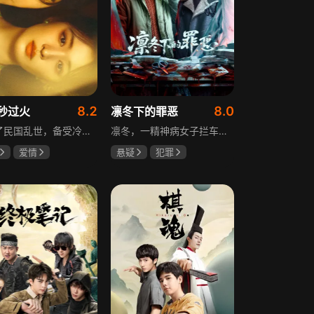
8.2
8.0
秒过火
凛冬下的罪恶
讲述了民国乱世，备受冷眼的世家少爷慕容清峄与饱受苦难的复仇孤女任素素阴差阳错结缘相识，却因误会含恨而别。两人再重逢，却身份错位，陷入爱恨交织的极限拉扯中。二人历经世事波折与生离死别，最后携手直面乱世危局。
凛冬，一精神病女子拦车报案，称丈夫杀人，刑警沈栋梁吴红兵由此揭开系列碎尸案真相。然而风浪未平，储蓄所抢劫杀人案，少女失踪案，流窜抢车案接连发生，沈栋梁与吴红兵追凶之际，竟牵出改变二人命运的人性悲剧。
爱情
悬疑
犯罪
然
张凌赫
吴昊宸
张睿
王大奇