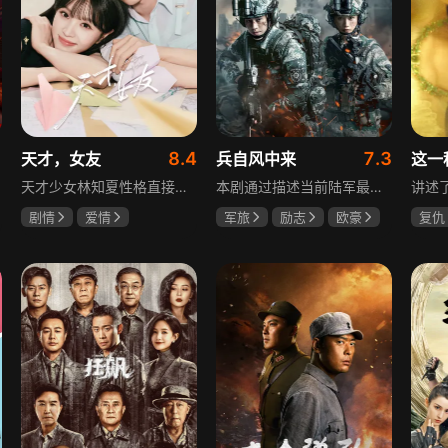
8.4
7.3
天才，女友
兵自风中来
这一
天才少女林知夏性格直接、不善交际，从小没有好友。考入省一中后，她因解题比拼与性格阳光的学霸江逾白相识并成为同桌。作为社交达人的江逾白帮林知夏融入集体交到汤婷婷、段启言、沈负暄、金百慧等朋友，林知夏为表达感谢帮他补习功课，两人渐渐从竞争走向互助，最终成为最好的朋友。俩人还一同解决同学被骗、一起参加社团活动与省数学竞赛，在这个过程中，江逾白对林知夏感情渐深，但只把爱意埋在心里。林知夏被保送复旦后，江逾白准备在毕业之旅对她告白，却因母亲卷入诈骗案而遗憾离开，俩人最终能否冲破阻碍走到一起
本剧通过描述当前陆军最具新型作战特色的特战、空突、侦察、信息等代表性兵种的官兵练兵备战，在历次实战演习中磨砺意志技能、逐渐形成新质作战能力等故事，反映了某集团军党委坚决落实习主席新时代强军思想，着眼打造一流陆军，谋划转型，大力推进战斗力建设的历史担当，浓缩了陆军官兵改革面前备战打仗矢志强军的铁血追求、展现了新时代陆军官兵积极投身军队转型的全新风貌，是一部融合备战打仗、青春成长励志、英雄主义传承，同时将军人荣誉、使命、爱情熔为一炉的军事题材正能量大剧。
剧情
爱情
军旅
励志
欧豪
复仇
田曦薇
胡一天
蓝盈莹
丁勇岱
王楚
厉嘉琪
毛孩