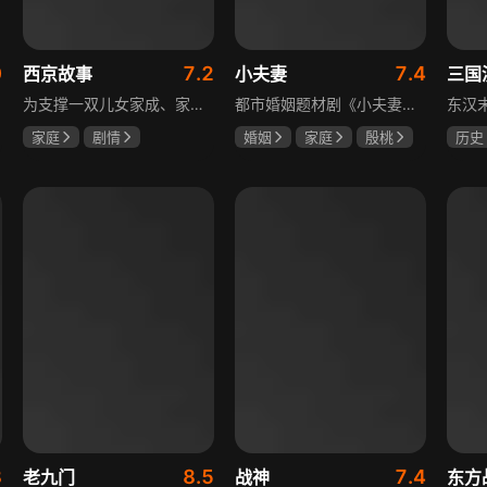
0
7.2
7.4
西京故事
小夫妻
三国
为支撑一双儿女家成、家秀的“求学大业”，一家之主罗天福携妻子慧娟进了西京城。在西京城里，罗天福见证了身边的小人物们在大城市的生存之难，自身也经历了种种艰辛：饼铺生意屡屡受挫，妻子慧娟不满他“固执守旧”的经营方式闹起分居，儿子家成无法适应从乡村到城市的生活状况不断离校出走，重重打击不断袭来，使他头一次对自己坚守多年的人生观和价值观产生怀疑。自己这样做究竟是对是错，城市是不是真的不适合他这种“坚持老一套”的人生存。女儿家秀的支持鼓励使罗天福重拾信心，那些曾经接受罗天福帮助的人也反过来帮助他，纠缠不清的矛盾随之一一化解。罗家人终于在西京这座大城扎下了根，向着美好的未来继续前行。该剧围绕农村家庭在城市的奋斗历程展开，展现了小人物的坚韧与善良，充满了励志色彩与现实关怀。
都市婚姻题材剧《小夫妻》围绕经营十年婚姻的周全与车莉展开，原本家庭美满的二人突遭变故：周全怀才不遇还意外被裁员，车莉则被迫赶鸭子上架仓促创业，不可预期的生活变动让他们的婚姻陷入僵局。而立之年的两人，在现实压力与情感拉扯中挣扎，面临诸多矛盾与考验，他们能否重新调整生活节奏，修复婚姻关系，回到幸福生活的轨道，是该剧的核心看点。
家庭
剧情
婚姻
家庭
殷桃
历史
张国强
陈小艺
郭京飞
齐溪
唐国
石安妮
鲍国
8
8.5
7.4
老九门
战神
东方