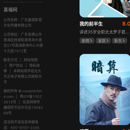
喜福网
公司名称：广东鑫锘影视
8.
我的前半生
文化传播有限公司
讲述35岁全职太太罗子君因丈夫突然离婚陷入人生谷底，带孩子闯入社会，从安逸走向落魄。贺涵作为事业有成的精英，平静生活被罗子君打破，需应对各类突发状况。生活逼迫罗子君重拾骨气，贺涵也收获温暖，二人历经波折，罗子君实现自我成长，贺涵也找到人生新方向，展现都市女性蜕变与情感纠葛。
公司地址：广东省佛山市
南海区桂城街道南海大道
剧情
家庭
靳东
北57号南海新闻中心大楼
马伊琍
袁泉
十九层1912室
联系方式
|
网站地图
|
用户协议
|
隐私政
策
|
本网站用字经北大
方正电子有限公司授权许
可
版权所有 © contentchin
a.com
|
粤ICP备1002
3915号
|
信息网络传
播视听节目许可证19082
89号
违法和不良信息举报电
话：400-0000-2345