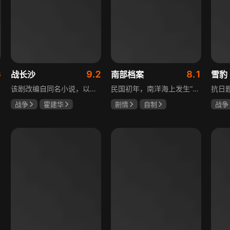
6
9.2
8.1
战长沙
南部档案
雪豹
该剧改编自同名小说，以中国近代史上著名的“长沙会战”为背景，借由长沙城一户普通胡姓人家在战争中的命运浮沉，展现战火的无情以及在日军铁蹄侵略下中华儿女奋起抗战的不屈精神。1938年10月日军攻陷武汉，长沙危在旦夕，城中茶园巷的胡家人在孙女婿薛君山的支持下，为最宠爱的龙凤胎湘湘和小满安排退路。薛君山先将湘湘介绍给留洋归来保卫长沙的顾清明，可惜二人一见面便势同水火，薛君山只好另选人家。湘湘订婚当日，蒋介石密令火烧长沙，因指挥失当酿成巨大灾难，繁华古城毁于一旦，很多人包括湘湘的未婚夫一家被活活烧死。焦土上，各地英雄儿女齐聚长沙，和湖南人民一起阻挡敌人铁蹄，胡家人也在劫难中演绎了一幕幕悲欢离合。
民国初年，南洋海上发生“水鬼望乡”离奇命案，张家外派调查神秘事务的南部档案馆坐办张海盐、张海虾二人搭档亲往调查，却意外卷入了一个用于猎杀海外张家人的绝命死局。张海虾以自己的死谋局求解，送张海盐上了“南安号”巨轮回厦城以图他能够有一线生机，但这趟波澜诡谲的航程似乎才刚刚起航，一手遮天的军阀大佬、单纯执着的少年账房、还有十年未见的至亲故人……张海盐独自面对着接踵而至的意外，而当他踏上厦城的那一刻，真正属于两个少年的命运才初初开始转动。
战争
霍建华
剧情
自制
战争
杨紫
任程伟
张新成
丁禹兮
陶飞
姜珮瑶