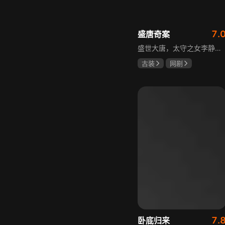
7.
盛唐奇案
盛世大唐，太守之女李静澜天赋异禀，擅验尸断案，与神秘“鬼探”决明、武艺高强的捕快苏御安联手追凶，揭开一桩桩离奇悬案：双生姐妹的生死置换、跨越十七年的书生冤案、雅集会上的连环仪式杀人等。在迷雾与鲜血中，李静澜与决明暗生情愫，彼此扶持，坚守心中正道，挣脱宿命桎梏。盛世灯火之下，他们以智慧与勇气涤荡污浊，书写下一段守护正义与清明的传奇。
古装
网剧
何泓姗
李菲
何泊远
7.
卧底归来