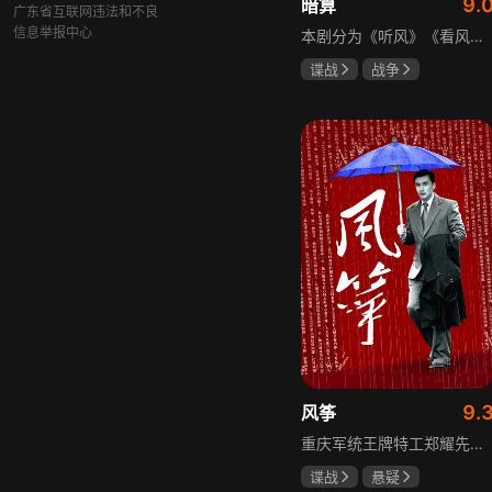
9.
暗算
广东省互联网违法和不良
信息举报中心
本剧分为《听风》《看风》和《捕风》三个篇章，三者在时间关系及故事上相对独立，又千丝万缕。听风，即无线电侦听者，是一群“靠耳朵打江山”的人，他们的耳朵可以听到天外之音、无声之音、秘密之音。看风，即密码破译的人，是一群“善于神机妙算”的人，他们的慧眼可以识破天机、释读天书、看阅无字之书。捕风，即我党地下工作者，在国民党大肆实施白色恐怖时期，他们是牺牲者更是战斗者，乔装打扮深入虎穴，迎风而战，为缔造共和国立下不朽的丰功伟业。
谍战
战争
柳云龙
祝希娟
高明
9.
风筝
重庆军统王牌特工郑耀先实为潜伏的中共特工“风筝”，上线牺牲后他与组织失联，解放后化名周志乾继续提供情报。身份证实后他仍协助破获特务案，三十年情报生涯中他遭敌人追杀、妻离子散，为国家牺牲是他的人生价值。
谍战
悬疑