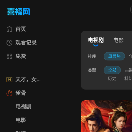
首页
电视剧
电影
观看记录
免费
排序
周最热
类型
全部
古
历史
科
天才，女友
雀骨
电视剧
电影