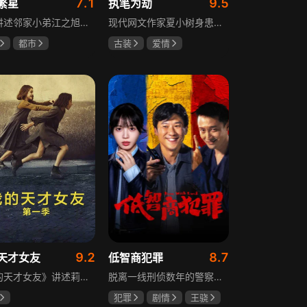
7.1
9.5
繁星
执笔为劫
该剧讲述邻家小弟江之旭留学归来，竟成了夏千星的顶头上司。从小管着江之旭、事事压他一头的夏千星无法接受，两人互不服气，在公司内外明争暗斗。江之旭借职位刁难夏千星，夏千星则用姐姐身份压制他，然而夏千星不知道，江之旭拼尽全力坐上这个位子，就是为了陪在她身边保护她。
现代网文作家夏小树身患绝症，临终前未能完成最后一部长篇小说，带着遗憾离世，却意外穿越进自己笔下的世界，成为书中的明月公主。夏小树步步为营，一次次改写危机。当夏小树耗尽预知，失去剧本掌控，她和萧景琰的命运急转直下。萧景琰被逼另娶他人，两人被迫私奔，却在曙光初现时遭遇追兵——夏小树中箭身亡，萧景琰抱着她痛不欲生。十年后，登基为帝的萧景琰在上元灯会上，遇见一个提着兔子灯的姑娘，与当年的明月一模一样……
都市
古装
爱情
恩
曹景皓
夏小树
萧景琰
9.2
8.7
天才女友
低智商犯罪
《我的天才女友》讲述莉拉和莱侬这对好朋友的童年与少年时代。故事从友情开始，描绘女性友情的微妙变化——她们相互支持、妒忌和猜疑，又不断向外拓展，在与外部世界的试探中为自己塑形。莉拉聪明漂亮，莱侬羡慕她的天赋与决断力，两人都视对方为隐秘镜子，暗暗角力，展现女性成长中的复杂关系与自我探寻。
脱离一线刑侦数年的警察张一昂，因省厅匿名举报信被派往三江口调查。他刚到就遇刑警队长被害，洗清嫌疑时意外抓获连环杀人案凶手，迅速建立声望。张一昂锁定当地富商周荣团伙，蠢贼间勾心斗角的蝴蝶效应助警方屡建奇功，最终查明同僚遇害真相，让真凶落网。剧集以喜剧风格展现刑侦故事，充满黑色幽默。
犯罪
剧情
王骁