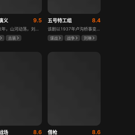
9.5
8.4
演义
五号特工组
东汉末年，山河动荡，刘汉王朝气数将尽。内有十常侍颠倒黑白、祸乱朝纲，外有张氏兄弟高呼“苍天已死，黄巾当立”的口号，掀起浩大的农民起义，一时间狼烟四起，刘家朝廷宛如大厦将倾，岌岌可危。正所谓乱世出英雄，曹操、公孙瓒、袁术、袁绍、吕布、刘备、孙策、关羽、张飞、诸葛亮等各路豪杰不断涌现，从群雄逐鹿到赤壁之战，从魏蜀吴三国鼎立到三分归一统，波澜壮阔的三国时代的大幕缓缓拉开，本片根据中国古典名著《三国演义》改编。
该剧以1937年卢沟桥事变后的上海为背景，讲述中共地下党员欧阳剑平召集海外同学组成特工组的故事。组员涵盖情报、密码、爆破、神偷等领域人才，他们以法租界上流社会身份为掩护，与日军特高课、汪伪76号等势力展开较量，屡屡涉险却最终完成任务。剧集以真实史料为基础，展现了抗日时期地下工作者的智勇无畏与家国情怀。
古装
谍战
战争
刘琳
强
孙彦军
于震
王丽坤
安
8.6
8.6
战场
借枪