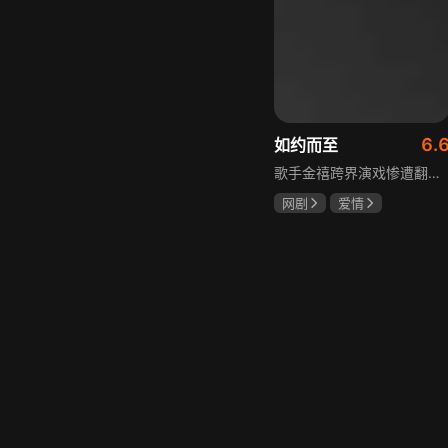
6.
如约而至
歌手金禧跨界演戏惨遭翻车，全网群嘲演技拉胯！不服输的他另辟蹊径，转行试水音乐剧，誓要逆袭打脸。机缘巧合下，他对高冷硬核的金牌音乐剧导演宁瑾一见心动，两人意外留下暧昧一吻，转头试镜现场再度狭路相逢。 宁瑾本就抵触偶像跨界，对半路空降的流量新人金禧百般严苛，花式魔鬼训练轮番上线。金禧顶住剧团前辈排挤、同行暗算、舆论刁难等重重危机，日夜苦练打磨演技，慢慢褪去偶像光环、解锁真实自我，一点点打动高冷导演和剧团众人。 一路走来，二人历经误会争执、事业危机、亲情心结、分手磨合多重考验，在并肩拯救濒临倒闭的剧团、携手打磨《倩女幽魂》剧目、共渡舞台难关的过程中，情愫渐生、双向治愈。最终剧目首演大获成功，叛逆
网剧
爱情
吴俊霆
赵尧珂
高晓攀