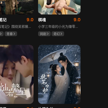
9.0
9.0
笔记
棋魂
《终极笔记》围绕吴邪展开，他因好奇三叔经历，历险归来收神秘录像带后卷入阴谋，只身闯格尔木疗养院偶遇张起灵等六人组队，在西王母宫发现陨玉，却遇三叔失踪、张起灵失忆。众人寻记忆探张家古楼，因裘德考介入受阻，后联手霍老太再探遭意外，谜团未解，吴邪被迫伪装成三叔，剧情充满冒险与悬疑。
小学三年级的小光为赚零用钱到爷爷家寻宝，偶然翻出旧棋盘，接触棋盘的一瞬间，附身棋盘中的棋士褚嬴的灵魂进入了小光体内。后来小光在学校围棋会所结识少年天才小亮，为测试褚嬴实力，小光贸然与小亮对弈并小胜，他误以为褚嬴棋力平平，小亮却大受打击。数日后小亮再次挑战，再次惨败在褚嬴手下，二人从此成了相爱相杀的棋坛宿敌。在褚嬴指导下，小光进步神速，逐渐对围棋产生兴趣，最终在全国大赛与小亮激战中，褚嬴下出绝妙一局，小光却看出更高一着，终于在自己努力、褚嬴帮助和与小亮的磨练中，独立对弈，燃起真正的棋魂。
青春
网剧
奇幻
晞
肖宇梁
胡先煦
张超
克孜
郝富申