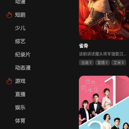
动漫
短剧
少儿
综艺
雀骨
该剧讲述魔头将军强娶沉迷机关术的财迷假千金，两人从契约夫妻起步，在生死局中互扒马甲，爱意与杀意交织共生。过程中他们揭露朝堂阴谋，破解生死乱局，最终共同守护家国太平，融合了权谋、爱情、冒险等多重元素，情节跌宕起伏。
纪录片
古装
爱情
艾米
动态漫
侯明昊
马秋元
游戏
直播
娱乐
体育