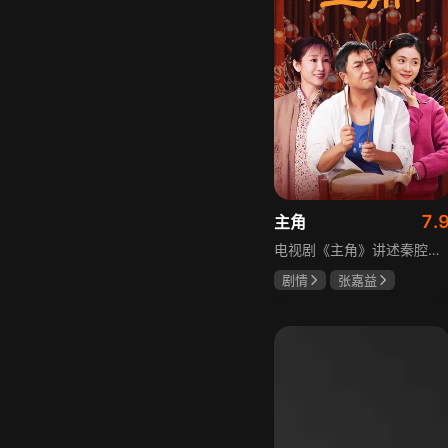
7.
主角
电视剧《主角》讲述秦腔名伶忆秦娥阴差阳错被舅舅胡三元带入剧团，历经近半个世纪兴衰起伏，从牧羊女成长为一代秦腔名伶的故事，剧集以秦腔发展为脉络映射大历史起落，反映中国社会四十年变迁中普通人的情感生活与命运，展现传统艺术传承与时代变迁的交织。
剧情
张嘉益
刘浩存
秦海璐