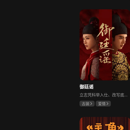
柳云龙
罗海琼
李小冉
御廷谣
立志凭科举入仕、改写底层命运的孤女孟廷辉因意外结识微服私访的少年新帝英寡，二人联手铲除沙州官匪，英寡赏识其胆识智谋，暗中助力她赴京赶考。孟廷辉入京后遭科举舞弊构陷，凭智勇自证清白，被英寡破格任命为察闻院主事，清查虎啸帮、晚香阁等黑恶势力，逐步牵出血月会复国阴谋与朝堂权斗。二人从君臣知己渐生情愫，历经身世谜团、朝堂阻力与边境战乱，最终平定叛乱、整肃朝纲，携手共护江山万民。
古装
爱情
陈哲远
吴谨言
吕行