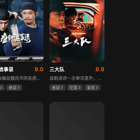
9.0
8.9
诡事录
三大队
该剧改编自魏风华同名原著，讲述繁华大唐盛世下发生的一系列奇闻异事。长安金吾卫中郎将卢凌风与狄公亲传弟子苏无名携手，共破《长安红茶》《石桥图》等九个诡异案件，从新娘失踪案到宫廷秘闻，从朝堂到乡间，他们在破案过程中相互了解，逐渐成长，共同守护苍生，担负起挽救社稷于危急的使命。
该剧讲述一次审讯意外，三大队刑警程兵入狱服刑，队友受牵连脱警、降职，曾经的警界精英三大队分崩离析。十年牢狱，程兵重获自由，失去一切，而案件的犯罪嫌疑人王大勇依旧在逃。穿一天警服，终身是正义，不甘化作执着，利刃再次出鞘，程兵和三大队的兄弟重新集结踏上追凶之路，在孤独漫长的旅途中配合警方千里追凶，也在这苦行僧一样的历程中重新找到人生的坐标和生命的意义。本片根据原载于“网易人间”作者深蓝的《请转告局长，三大队任务完成》改编。
悬疑
悬疑
犯罪
秦昊
文
杨志刚
李乃文
陈明昊
雯