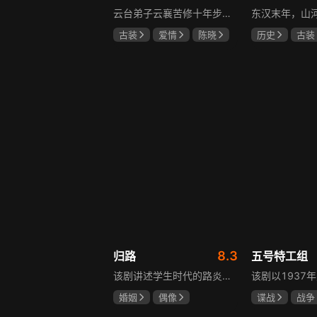
云台弟子云襄苦修十年步入江湖，闯荡中结识几位好友，体会到友谊的温暖，古怪精灵的舒亚男更让他产生朦胧情愫，和朋友们度过一段快意恩仇的时光。可好景不长，随着对昔日灭族惨案的深入调查，云襄挖出更多骇人听闻的秘密，事态急转直下，他先后经历欺骗、背叛与生死离别，还意识到曾以造福苍生为己任的云台早已堕落，云襄决定挺身而出捍卫心中正义，哪怕牺牲自己也在所不惜。
古装
爱情
陈晓
历史
古装
毛晓彤
唐晓天
唐国强
孙
鲍国安
8.3
归路
五号特工组
该剧讲述学生时代的路炎晨与归晓是彼此初恋，因路炎晨远赴警校、归晓家庭变故，两人感情无疾而终。八年后二人重逢，一句“化成灰我都认得你”尽显念念不忘。两年后，归晓与朋友丢车，万般无奈下拨通路炎晨电话，后续二人将在边境小城续写情感故事。
婚姻
偶像
谍战
战争
井柏然
谭松韵
于震
王丽