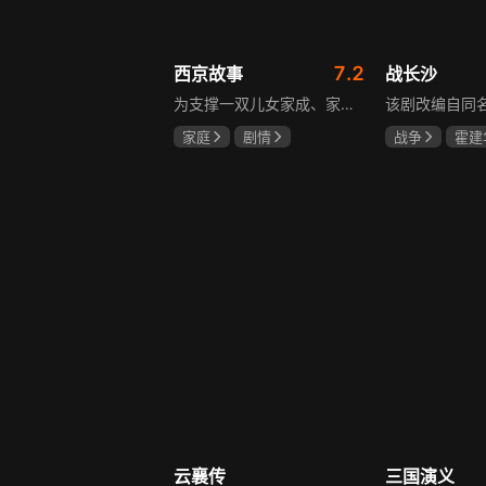
7.2
西京故事
战长沙
为支撑一双儿女家成、家秀的“求学大业”，一家之主罗天福携妻子慧娟进了西京城。在西京城里，罗天福见证了身边的小人物们在大城市的生存之难，自身也经历了种种艰辛：饼铺生意屡屡受挫，妻子慧娟不满他“固执守旧”的经营方式闹起分居，儿子家成无法适应从乡村到城市的生活状况不断离校出走，重重打击不断袭来，使他头一次对自己坚守多年的人生观和价值观产生怀疑。自己这样做究竟是对是错，城市是不是真的不适合他这种“坚持老一套”的人生存。女儿家秀的支持鼓励使罗天福重拾信心，那些曾经接受罗天福帮助的人也反过来帮助他，纠缠不清的矛盾随之一一化解。罗家人终于在西京这座大城扎下了根，向着美好的未来继续前行。该剧围绕农村家庭在城市的奋斗历程展开，展现了小人物的坚韧与善良，充满了励志色彩与现实关怀。
家庭
剧情
战争
霍建
张国强
陈小艺
杨紫
任程
石安妮
云襄传
三国演义