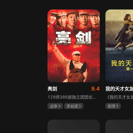
胡先煦
张超
吴俊霆
赵
郝富申
高晓攀
9.4
亮剑
我的天才女
129师386旅独立团团长李云龙敢想敢干、不按规矩办事，脾气火爆性格直爽，带领独立团展现出敢于拼杀的劲头，接连击败坂田连队、山崎大队、山本部队，名声大噪却因屡次犯规遭贬斥。抗战时期他与国军358团团长楚云飞惺惺相惜，徐蚌会战中一较高下双双重伤，养病期间李云龙与护士田雨相恋，两人及亲人战友历经国家沧桑巨变。
战争
李幼斌
剧情
童蕾
何政军
伊利莎·德尔·
卢多维卡·纳斯
玛格丽塔·马祖