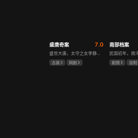
7.0
盛唐奇案
南部档案
盛世大唐，太守之女李静澜天赋异禀，擅验尸断案，与神秘“鬼探”决明、武艺高强的捕快苏御安联手追凶，揭开一桩桩离奇悬案：双生姐妹的生死置换、跨越十七年的书生冤案、雅集会上的连环仪式杀人等。在迷雾与鲜血中，李静澜与决明暗生情愫，彼此扶持，坚守心中正道，挣脱宿命桎梏。盛世灯火之下，他们以智慧与勇气涤荡污浊，书写下一段守护正义与清明的传奇。
古装
网剧
剧情
自制
何泓姗
李菲
张新成
丁
何泊远
姜珮瑶