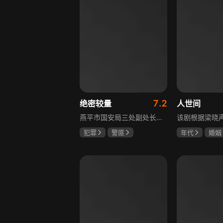
7.2
绝密较量
人世间
燕平市国安局三处副处长杨光在行动中意外卷入国际间谍阴谋，随着意外频发，他带领三处成员察觉正陷入国家机密泄露危机。杨光带领团队抽丝剥茧调查，神秘女子赵亚苧成焦点，她身份行为成谜，既阻碍真相又推动事态。杨光深入虎穴，与赵亚苧双双卷入复杂漩涡，历经磨难坚守初心，经惊心动魄斗争与巧妙决策，成功破获阴谋粉碎敌人窃取机密企图，胜利背后有个人牺牲与道德较量，新挑战仍如影随形。
犯罪
警匪
年代
婚姻
张鲁一
高圆圆
雷佳音
辛
曹炳琨
宋佳