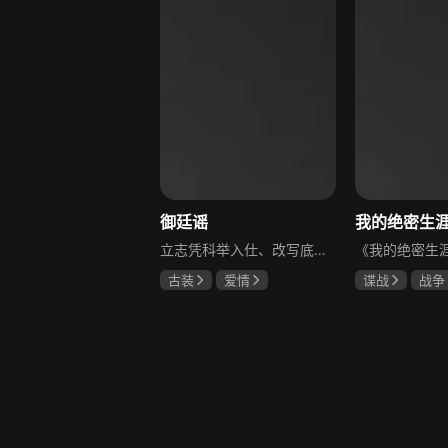
御廷谣
立志凭科举入仕、改写底层命运的孤女孟廷辉因意外结识微服私访的少年新帝英寡，二人联手铲除沙州官匪，英寡赏识其胆识智谋，暗中助力她赴京赶考。孟廷辉入京后遭科举舞弊构陷，凭智勇自证清白，被英寡破格任命为察闻院主事，清查虎啸帮、晚香阁等黑恶势力，逐步牵出血月会复国阴谋与朝堂权斗。二人从君臣知己渐生情愫，历经身世谜团、朝堂阻力与边境战乱，最终平定叛乱、整肃朝纲，携手共护江山万民。
古装
爱情
谍战
战争
陈哲远
吴谨言
黄志忠
左
吕行
吴刚