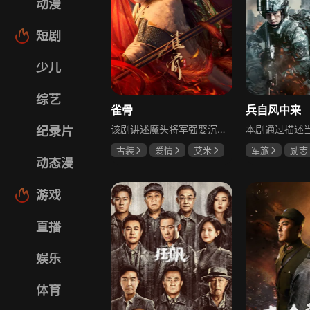
动漫
短剧
少儿
综艺
雀骨
兵自风中来
该剧讲述魔头将军强娶沉迷机关术的财迷假千金，两人从契约夫妻起步，在生死局中互扒马甲，爱意与杀意交织共生。过程中他们揭露朝堂阴谋，破解生死乱局，最终共同守护家国太平，融合了权谋、爱情、冒险等多重元素，情节跌宕起伏。
纪录片
古装
爱情
艾米
军旅
励志
动态漫
侯明昊
马秋元
蓝盈莹
丁
游戏
直播
娱乐
体育