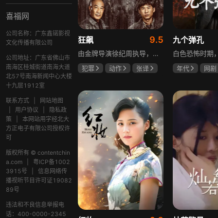
喜福网
公司名称：广东鑫锘影视
9.5
狂飙
九个弹孔
文化传播有限公司
由金牌导演徐纪周执导，张译、张颂文、李一桐、张志坚、吴刚领衔主演，倪大红、韩童生、李建义特邀主演的中央政法委重点项目。一部扫黑除恶坚决斗争的回忆录，横跨20年的群像叙事全景式展现时代变迁下的黑白较量与复杂人性。
公司地址：广东省佛山市
南海区桂城街道南海大道
犯罪
动作
张译
年代
网剧
北57号南海新闻中心大楼
张颂文
李一桐
何雨虹
李
十九层1912室
联系方式
|
网站地图
|
用户协议
|
隐私政
策
|
本网站用字经北大
方正电子有限公司授权许
可
版权所有 © contentchin
a.com
|
粤ICP备1002
3915号
|
信息网络传
播视听节目许可证19082
89号
违法和不良信息举报电
话：400-0000-2345