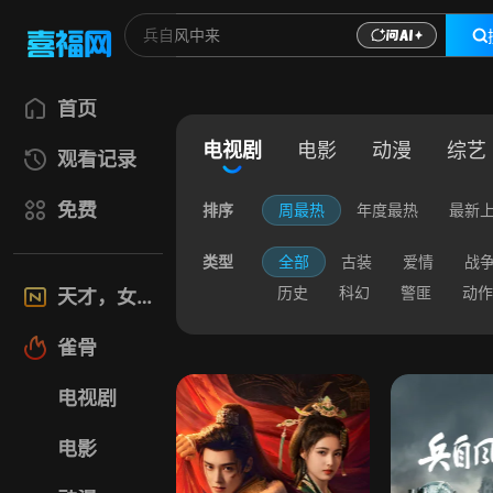
首页
电视剧
电影
动漫
综艺
观看记录
免费
排序
周最热
年度最热
最新
类型
全部
古装
爱情
战
历史
科幻
警匪
动作
天才，女友
雀骨
电视剧
电影