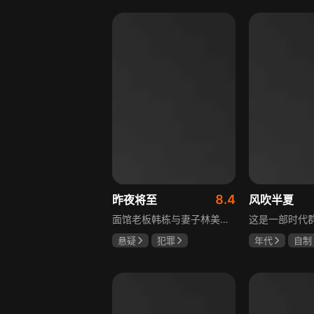
李岷城
8.4
昨夜将至
风吹半夏
面馆老板韩栋与妻子林美月看似安稳的日常之下，各自埋藏着不愿被人知晓的过往。林美月曾经的身份被旧识要挟勒索，平静生活被骤然打破；韩栋尘封二十年的秘密，也随着一场蓄意的复仇逐渐浮出水面。旧友步步紧逼，夫妻二人被卷入层层交织的危机当中。多年前的遗憾与过错、旧日姐妹间的纠葛接连爆发，多方势力相互拉扯。为守护自己的小家，夫妻俩从被动周旋开始奋力反击，在迷雾重重的恩怨里，直面所有过往造成的困局。
悬疑
犯罪
年代
自制
佟大为
王佳佳
赵丽颖
欧
马苏
李光洁