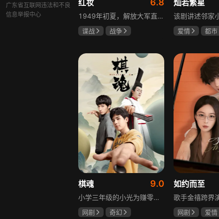
6.8
红妆
灿若繁星
广东省互联网违法和不良
信息举报中心
1949年初夏，解放大军直抵上海，国民党国防部保密局的中共地下党员邓家骥奉命撤往台湾，其妻同为地下党的沈荷因临产被留在上海。新中国成立之初，面对敌特的破坏活动，斗争形势严峻，沈荷隐藏真实身份，继续与敌人展开新一轮斗争，在隐秘战线坚守信仰，为新政权的稳定默默奉献。
谍战
战争
爱情
都市
张歆艺
孙妍恩
曹
毕雪
9.0
棋魂
如约而至
小学三年级的小光为赚零用钱到爷爷家寻宝，偶然翻出旧棋盘，接触棋盘的一瞬间，附身棋盘中的棋士褚嬴的灵魂进入了小光体内。后来小光在学校围棋会所结识少年天才小亮，为测试褚嬴实力，小光贸然与小亮对弈并小胜，他误以为褚嬴棋力平平，小亮却大受打击。数日后小亮再次挑战，再次惨败在褚嬴手下，二人从此成了相爱相杀的棋坛宿敌。在褚嬴指导下，小光进步神速，逐渐对围棋产生兴趣，最终在全国大赛与小亮激战中，褚嬴下出绝妙一局，小光却看出更高一着，终于在自己努力、褚嬴帮助和与小亮的磨练中，独立对弈，燃起真正的棋魂。
网剧
奇幻
网剧
爱情