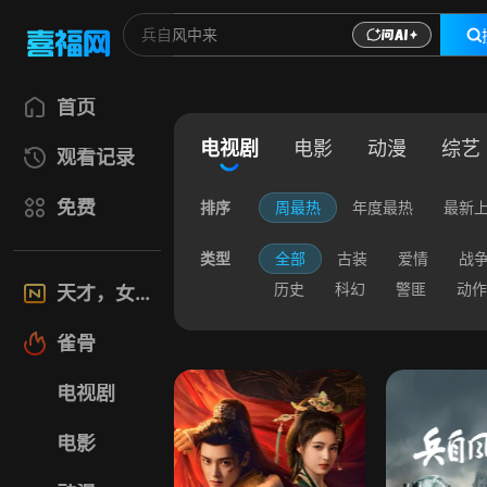
首页
电视剧
电影
动漫
综艺
观看记录
免费
排序
周最热
年度最热
最新
类型
全部
古装
爱情
战
历史
科幻
警匪
动作
天才，女友
雀骨
电视剧
电影