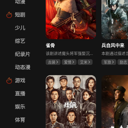
动漫
短剧
少儿
综艺
雀骨
兵自风中来
该剧讲述魔头将军强娶沉迷机关术的财迷假千金，两人从契约夫妻起步，在生死局中互扒马甲，爱意与杀意交织共生。过程中他们揭露朝堂阴谋，破解生死乱局，最终共同守护家国太平，融合了权谋、爱情、冒险等多重元素，情节跌宕起伏。
纪录片
古装
爱情
艾米
军旅
励志
动态漫
侯明昊
马秋元
蓝盈莹
丁
游戏
直播
娱乐
体育