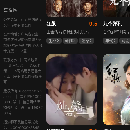
喜福网
公司名称：广东鑫锘影视
9.5
狂飙
九个弹孔
文化传播有限公司
由金牌导演徐纪周执导，张译、张颂文、李一桐、张志坚、吴刚领衔主演，倪大红、韩童生、李建义特邀主演的中央政法委重点项目。一部扫黑除恶坚决斗争的回忆录，横跨20年的群像叙事全景式展现时代变迁下的黑白较量与复杂人性。
公司地址：广东省佛山市
南海区桂城街道南海大道
犯罪
动作
张译
年代
网剧
北57号南海新闻中心大楼
张颂文
李一桐
何雨虹
李
十九层1912室
联系方式
|
网站地图
|
用户协议
|
隐私政
策
|
本网站用字经北大
方正电子有限公司授权许
可
版权所有 © contentchin
a.com
|
粤ICP备1002
3915号
|
信息网络传
播视听节目许可证19082
89号
违法和不良信息举报电
话：400-0000-2345