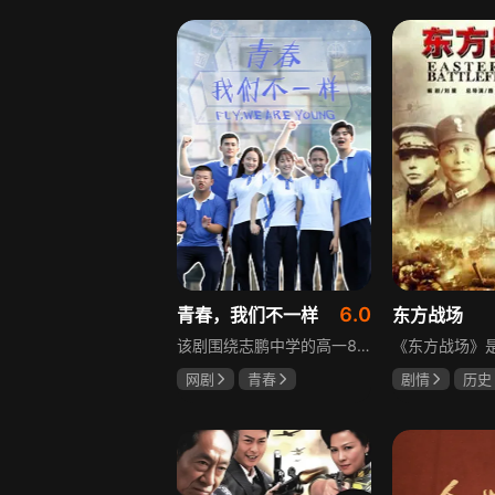
盖玥希
李岷城
6.0
青春，我们不一样
东方战场
该剧围绕志鹏中学的高一8班展开，这个班级是全校成绩垫底，却最讲友谊、最有人情味的集体。新生方一晴自带倒霉光环，因闹肚子晚开学半个月才报道，匆忙中被8班班草夏深骑单车撞到，两人由此结识。教导主任于福因方一晴晚到，将她分到8班并与夏深成为同桌。在夏深的嫌弃中，方一晴开启了自己充满意外的高中生活，剧情围绕校园日常与青春懵懂展开。
网剧
青春
剧情
历史
叶梓靖
徐源
马晓伟
黄
罗嘉良