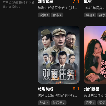
7.1
灿若繁星
红妆
广东省互联网违法和不良
信息举报中心
该剧讲述邻家小弟江之旭留学归来，竟成了夏千星的顶头上司。从小管着江之旭、事事压他一头的夏千星无法接受，两人互不服气，在公司内外明争暗斗。江之旭借职位刁难夏千星，夏千星则用姐姐身份压制他，然而夏千星不知道，江之旭拼尽全力坐上这个位子，就是为了陪在她身边保护她。
爱情
都市
谍战
战争
孙妍恩
曹景皓
张歆艺
毕雪
9.1
绝地防线
灿如繁星
该剧以建国初期的剿匪行动为背景，讲述中国人民解放军西线小分队追击黑山寺国民党残部的故事。小分队在执行任务过程中，严格遵照上级指示，既要完成军事目标，又全力保护沿途百姓的生命财产安全，同时对残部人员采取劝降与救治相结合的策略。最终，小分队成功控制了区域内的疫情，救出了愿意投诚的士兵，圆满完成了剿匪解救任务，展现了解放军的优良作风与使命担当。
战争
姚居德
青春
爱情