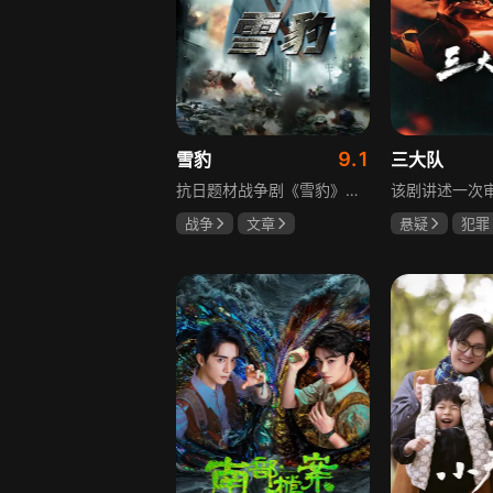
9.1
雪豹
三大队
抗日题材战争剧《雪豹》讲述抗日女学生陈怡是一个在革命道路上逐渐成长起来的优秀青年。从慷慨激昂的热血学生，到成熟稳重的革命战士，甚至执行任务的时候还要扮演性格大胆奔放的交际花，打入到敌人内部获取情报。在做情报工作时，与搭档张楚扮假夫妻，多次身陷险境命悬一线。周卫国原本是一名玩世不恭的富家子弟，却不乏热血，抗战时为了保护初恋女友，举枪杀了一名日本人，由此改名换姓走上了革命道路，从国民党中央军校到德国军校，再到回国创建中国第一支特战部队，成为了一个真正的传奇英雄。
战争
文章
悬疑
犯罪
陶飞霏
朱杰
李乃文
陈