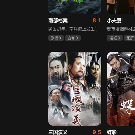
8.1
南部档案
小夫妻
民国初年，南洋海上发生“水鬼望乡”离奇命案，张家外派调查神秘事务的南部档案馆坐办张海盐、张海虾二人搭档亲往调查，却意外卷入了一个用于猎杀海外张家人的绝命死局。张海虾以自己的死谋局求解，送张海盐上了“南安号”巨轮回厦城以图他能够有一线生机，但这趟波澜诡谲的航程似乎才刚刚起航，一手遮天的军阀大佬、单纯执着的少年账房、还有十年未见的至亲故人……张海盐独自面对着接踵而至的意外，而当他踏上厦城的那一刻，真正属于两个少年的命运才初初开始转动。
剧情
自制
婚姻
家庭
张新成
丁禹兮
郭京飞
齐
姜珮瑶
9.5
三国演义
蝶影