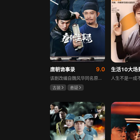
9.0
唐朝诡事录
该剧改编自魏风华同名原著，讲述繁华大唐盛世下发生的一系列奇闻异事。长安金吾卫中郎将卢凌风与狄公亲传弟子苏无名携手，共破《长安红茶》《石桥图》等九个诡异案件，从新娘失踪案到宫廷秘闻，从朝堂到乡间，他们在破案过程中相互了解，逐渐成长，共同守护苍生，担负起挽救社稷于危急的使命。
古装
悬疑
杨旭文
杨志刚
郜思雯