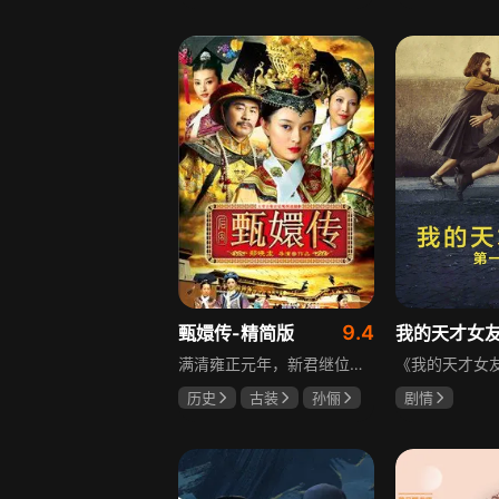
邵思涵
刘立胜
陈靖可
虞
马伯骞
9.4
甄嬛传-精简版
我的天才女
满清雍正元年，新君继位后朝堂看似祥和实则暗流涌动，后宫华妃与皇后分庭抗礼，各方势力裹挟其中凶险异常，太后主持选秀拉开帷幕，大理寺少卿甄远道长女甄嬛意外得雍正赏识步入皇宫，在皇后与华妃的夹击下，甄嬛小心周旋忍辱负重，不得不用智慧保护自己，一次次卷入残酷宫闱斗争。
历史
古装
孙俪
剧情
陈建斌
蔡少芬
伊利莎·德尔·
卢多维卡·纳斯
玛格丽塔·马祖