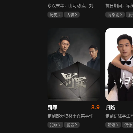
东汉末年，山河动荡，刘汉王朝气数将尽。内有十常侍颠倒黑白、祸乱朝纲，外有张氏兄弟高呼“苍天已死，黄巾当立”的口号，掀起浩大的农民起义，一时间狼烟四起，刘家朝廷宛如大厦将倾，岌岌可危。正所谓乱世出英雄，曹操、公孙瓒、袁术、袁绍、吕布、刘备、孙策、关羽、张飞、诸葛亮等各路豪杰不断涌现，从群雄逐鹿到赤壁之战，从魏蜀吴三国鼎立到三分归一统，波澜壮阔的三国时代的大幕缓缓拉开，本片根据中国古典名著《三国演义》改编。
历史
古装
网络剧
爱
唐国强
孙彦军
冯越
魏大
鲍国安
赫子铭
8.9
罚罪
归路
该剧部分取材于真实事件，以一桩恶性案件为切入口，通过青年刑警常征的视角，讲述出两代公安干警为维护一方安宁，扫除犯罪团伙，不畏艰险、前赴后继的英勇故事。在昌武这座小城，刑侦大队副大队长常征因长期追查实力雄厚的赵啸声家族，而被卷入重重漩涡之中。检察官赵鹏程惨遭杀害，所有线索竟都指向常征，使他三天之内必须找到真凶，自证清白。滨江省刑侦总队派遣秘密调查小组彻查赵家。素有“警界教父”之称的严国华布局出“一明一暗”的破案路线，暗中帮助常征，锁定了赵家老四赵鹏超才是一系列新阴谋的幕后操盘手。随着案情浮出水面的，不只是二十八年前的悬案，还有常征的身世之谜。常征面对着亲情爱情与公平正义之间的巨大撕裂，时刻经受着个人命运的突转，生与死的考验。“法大于天”的信念支撑着常征坚持不懈，恪守誓言，同金燕、宁宇等一众干警携手共进，破解迷局，最终将赵家恶势力及其保护伞一网打尽，维护了法律的尊严。
犯罪
警匪
婚姻
偶像
黄景瑜
杨祐宁
井柏然
谭