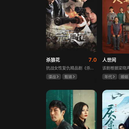
7.0
杀狼花
人世间
抗战女性复仇精品剧《杀狼花》讲述了上世纪40年代活跃在上海民间、由4个女人组成的抗日暗杀组织“杀狼花”，面对凶残的日寇，身负家仇国恨的一群巾帼英豪以非凡的勇气和智慧，谱写了一曲为民族大义而抗争、流血、牺牲的壮丽诗篇。剧中既有她们消灭敌人的壮举，也描述了身为普通人的爱恨情仇，展现了战火纷飞年代里女性的坚韧与担当，以及她们在民族大义面前舍生取义的崇高精神，是一部兼具热血与温情的抗战题材作品。
谍战
甄锡
年代
婚姻
黄海冰
王奎荣
雷佳音
辛
宋佳