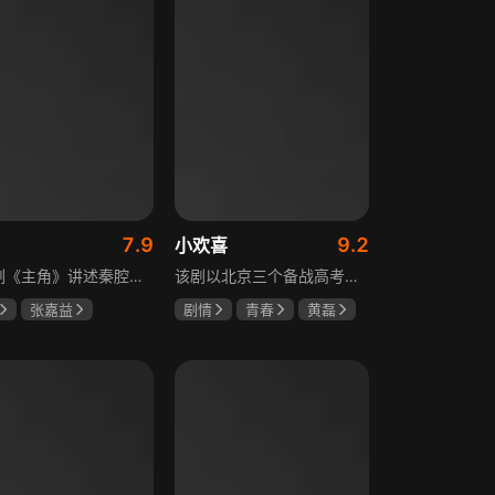
7.9
9.2
小欢喜
电视剧《主角》讲述秦腔名伶忆秦娥阴差阳错被舅舅胡三元带入剧团，历经近半个世纪兴衰起伏，从牧羊女成长为一代秦腔名伶的故事，剧集以秦腔发展为脉络映射大历史起落，反映中国社会四十年变迁中普通人的情感生活与命运，展现传统艺术传承与时代变迁的交织。
该剧以北京三个备战高考的家庭为核心，讲述童文洁与方一凡、宋倩与乔英子、季胜利与季杨杨这几组亲子，在升学压力下，围绕成绩、陪伴、沟通等问题产生的矛盾与磨合，展现了中年家长与青春期孩子共同成长的温馨故事。
张嘉益
剧情
青春
黄磊
存
秦海璐
海清
陶虹