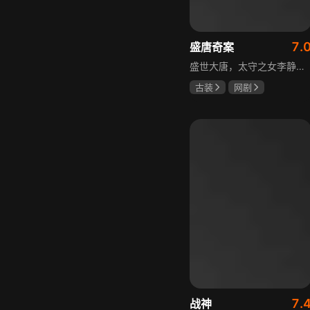
7.
盛唐奇案
盛世大唐，太守之女李静澜天赋异禀，擅验尸断案，与神秘“鬼探”决明、武艺高强的捕快苏御安联手追凶，揭开一桩桩离奇悬案：双生姐妹的生死置换、跨越十七年的书生冤案、雅集会上的连环仪式杀人等。在迷雾与鲜血中，李静澜与决明暗生情愫，彼此扶持，坚守心中正道，挣脱宿命桎梏。盛世灯火之下，他们以智慧与勇气涤荡污浊，书写下一段守护正义与清明的传奇。
古装
网剧
何泓姗
李菲
何泊远
7.
战神