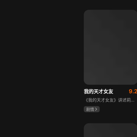
宋威龙
张婧仪
田征
9.
我的天才女友
《我的天才女友》讲述莉拉和莱侬这对好朋友的童年与少年时代。故事从友情开始，描绘女性友情的微妙变化——她们相互支持、妒忌和猜疑，又不断向外拓展，在与外部世界的试探中为自己塑形。莉拉聪明漂亮，莱侬羡慕她的天赋与决断力，两人都视对方为隐秘镜子，暗暗角力，展现女性成长中的复杂关系与自我探寻。
剧情
伊利莎·德尔·吉尼欧
卢多维卡·纳斯提
玛格丽塔·马祖可