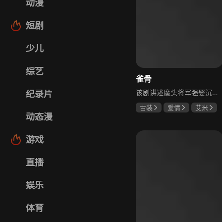
动漫
短剧
少儿
综艺
雀骨
该剧讲述魔头将军强娶沉迷机关术的财迷假千金，两人从契约夫妻起步，在生死局中互扒马甲，爱意与杀意交织共生。过程中他们揭露朝堂阴谋，破解生死乱局，最终共同守护家国太平，融合了权谋、爱情、冒险等多重元素，情节跌宕起伏。
纪录片
古装
爱情
艾米
动态漫
侯明昊
马秋元
游戏
直播
娱乐
体育