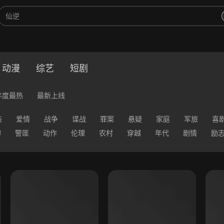
动漫
综艺
短剧
年度最热
最新上线
装
爱情
战争
谍战
罪案
悬疑
家庭
军旅
喜
幻
警匪
动作
伦理
农村
穿越
年代
剧情
励