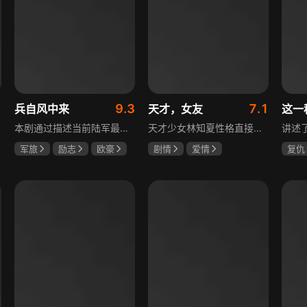
9.3
7.1
兵自风中来
天才，女友
这一
本剧通过描述当前陆军最具新型作战特色的特战、空突、侦察、信息等代表性兵种的官兵练兵备战，在历次实战演习中磨砺意志技能、逐渐形成新质作战能力等故事，反映了某集团军党委坚决落实习主席新时代强军思想，着眼打造一流陆军，谋划转型，大力推进战斗力建设的历史担当，浓缩了陆军官兵改革面前备战打仗矢志强军的铁血追求、展现了新时代陆军官兵积极投身军队转型的全新风貌，是一部融合备战打仗、青春成长励志、英雄主义传承，同时将军人荣誉、使命、爱情熔为一炉的军事题材正能量大剧。
天才少女林知夏性格直接、不善交际，从小没有好友。考入省一中后，她因解题比拼与性格阳光的学霸江逾白相识并成为同桌。作为社交达人的江逾白帮林知夏融入集体交到汤婷婷、段启言、沈负暄、金百慧等朋友，林知夏为表达感谢帮他补习功课，两人渐渐从竞争走向互助，最终成为最好的朋友。俩人还一同解决同学被骗、一起参加社团活动与省数学竞赛，在这个过程中，江逾白对林知夏感情渐深，但只把爱意埋在心里。林知夏被保送复旦后，江逾白准备在毕业之旅对她告白，却因母亲卷入诈骗案而遗憾离开，俩人最终能否冲破阻碍走到一起
军旅
励志
欧豪
剧情
爱情
复仇
蓝盈莹
丁勇岱
田曦薇
胡一天
王楚
厉嘉琪
毛孩