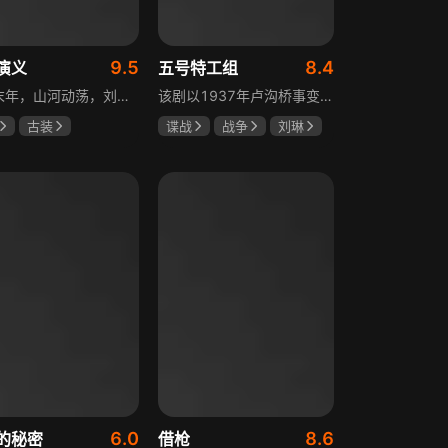
9.5
8.4
演义
五号特工组
东汉末年，山河动荡，刘汉王朝气数将尽。内有十常侍颠倒黑白、祸乱朝纲，外有张氏兄弟高呼“苍天已死，黄巾当立”的口号，掀起浩大的农民起义，一时间狼烟四起，刘家朝廷宛如大厦将倾，岌岌可危。正所谓乱世出英雄，曹操、公孙瓒、袁术、袁绍、吕布、刘备、孙策、关羽、张飞、诸葛亮等各路豪杰不断涌现，从群雄逐鹿到赤壁之战，从魏蜀吴三国鼎立到三分归一统，波澜壮阔的三国时代的大幕缓缓拉开，本片根据中国古典名著《三国演义》改编。
该剧以1937年卢沟桥事变后的上海为背景，讲述中共地下党员欧阳剑平召集海外同学组成特工组的故事。组员涵盖情报、密码、爆破、神偷等领域人才，他们以法租界上流社会身份为掩护，与日军特高课、汪伪76号等势力展开较量，屡屡涉险却最终完成任务。剧集以真实史料为基础，展现了抗日时期地下工作者的智勇无畏与家国情怀。
古装
谍战
战争
刘琳
强
孙彦军
于震
王丽坤
安
6.0
8.6
的秘密
借枪