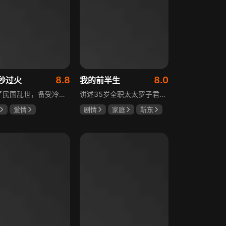
8.8
8.0
秒过火
我的前半生
讲述了民国乱世，备受冷眼的世家少爷慕容清峄与饱受苦难的复仇孤女任素素阴差阳错结缘相识，却因误会含恨而别。两人再重逢，却身份错位，陷入爱恨交织的极限拉扯中。二人历经世事波折与生离死别，最后携手直面乱世危局。
讲述35岁全职太太罗子君因丈夫突然离婚陷入人生谷底，带孩子闯入社会，从安逸走向落魄。贺涵作为事业有成的精英，平静生活被罗子君打破，需应对各类突发状况。生活逼迫罗子君重拾骨气，贺涵也收获温暖，二人历经波折，罗子君实现自我成长，贺涵也找到人生新方向，展现都市女性蜕变与情感纠葛。
爱情
剧情
家庭
靳东
然
张凌赫
马伊琍
袁泉