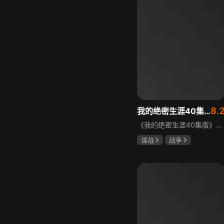
8.
我的绝密生涯40集版
《我的绝密生涯40集版》以1931年东北为背景，苏联特使引发暗杀行动，商人关郁达卷入被重伤失踪，妻子谭梓君带家人在新京安顿。八年后关郁达打入日本特务机关为我党提供情报，与谭梓君相遇却因身份不能相认，谭梓君心中充满怀疑。
谍战
战争
黄志忠
左小青
吴刚