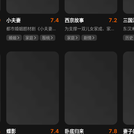
0
7.4
7.2
小夫妻
西京故事
三国
都市婚姻题材剧《小夫妻》围绕经营十年婚姻的周全与车莉展开，原本家庭美满的二人突遭变故：周全怀才不遇还意外被裁员，车莉则被迫赶鸭子上架仓促创业，不可预期的生活变动让他们的婚姻陷入僵局。而立之年的两人，在现实压力与情感拉扯中挣扎，面临诸多矛盾与考验，他们能否重新调整生活节奏，修复婚姻关系，回到幸福生活的轨道，是该剧的核心看点。
为支撑一双儿女家成、家秀的“求学大业”，一家之主罗天福携妻子慧娟进了西京城。在西京城里，罗天福见证了身边的小人物们在大城市的生存之难，自身也经历了种种艰辛：饼铺生意屡屡受挫，妻子慧娟不满他“固执守旧”的经营方式闹起分居，儿子家成无法适应从乡村到城市的生活状况不断离校出走，重重打击不断袭来，使他头一次对自己坚守多年的人生观和价值观产生怀疑。自己这样做究竟是对是错，城市是不是真的不适合他这种“坚持老一套”的人生存。女儿家秀的支持鼓励使罗天福重拾信心，那些曾经接受罗天福帮助的人也反过来帮助他，纠缠不清的矛盾随之一一化解。罗家人终于在西京这座大城扎下了根，向着美好的未来继续前行。该剧围绕农村家庭在城市的奋斗历程展开，展现了小人物的坚韧与善良，充满了励志色彩与现实关怀。
婚姻
家庭
殷桃
家庭
剧情
历史
郭京飞
齐溪
张国强
陈小艺
唐国
石安妮
鲍国
4
7.4
7.8
蝶影
卧底归来
妻子