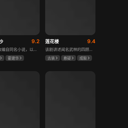
9.2
9.4
沙
莲花楼
该剧改编自同名小说，以中国近代史上著名的“长沙会战”为背景，借由长沙城一户普通胡姓人家在战争中的命运浮沉，展现战火的无情以及在日军铁蹄侵略下中华儿女奋起抗战的不屈精神。1938年10月日军攻陷武汉，长沙危在旦夕，城中茶园巷的胡家人在孙女婿薛君山的支持下，为最宠爱的龙凤胎湘湘和小满安排退路。薛君山先将湘湘介绍给留洋归来保卫长沙的顾清明，可惜二人一见面便势同水火，薛君山只好另选人家。湘湘订婚当日，蒋介石密令火烧长沙，因指挥失当酿成巨大灾难，繁华古城毁于一旦，很多人包括湘湘的未婚夫一家被活活烧死。焦土上，各地英雄儿女齐聚长沙，和湖南人民一起阻挡敌人铁蹄，胡家人也在劫难中演绎了一幕幕悲欢离合。
该剧讲述闻名武林的四顾门门主李相夷在一次大战后身受重伤，从此退隐江湖成为淡泊名利的“假神医”李莲花。他遇到新交方多病与旧敌笛飞声后，重新卷入江湖。江湖暗流涌动，疑团扑朔迷离，抽丝剥茧方能断出真相，一段荡气回肠的侠义情即将热血展开，展现了侠义、探案与江湖恩怨交织的精彩故事。
霍建华
古装
悬疑
成毅
任程伟
曾舜晞
肖顺尧