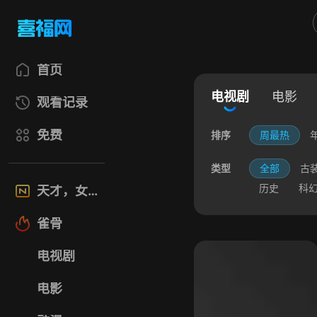
首页
电视剧
电影
观看记录
免费
排序
周最热
类型
全部
古
历史
科
天才，女友
雀骨
电视剧
电影