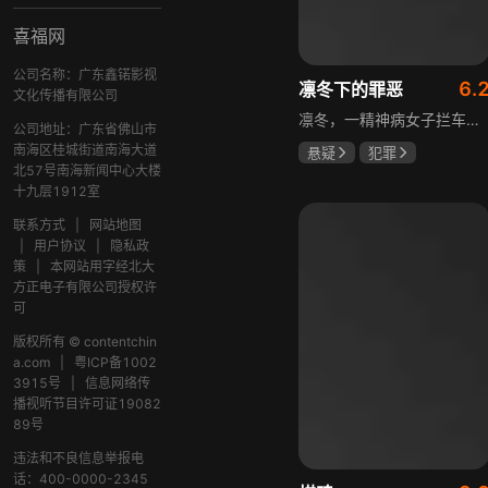
喜福网
公司名称：广东鑫锘影视
6.
凛冬下的罪恶
文化传播有限公司
凛冬，一精神病女子拦车报案，称丈夫杀人，刑警沈栋梁吴红兵由此揭开系列碎尸案真相。然而风浪未平，储蓄所抢劫杀人案，少女失踪案，流窜抢车案接连发生，沈栋梁与吴红兵追凶之际，竟牵出改变二人命运的人性悲剧。
公司地址：广东省佛山市
南海区桂城街道南海大道
悬疑
犯罪
北57号南海新闻中心大楼
吴昊宸
张睿
十九层1912室
王大奇
联系方式
|
网站地图
|
用户协议
|
隐私政
策
|
本网站用字经北大
方正电子有限公司授权许
可
版权所有 © contentchin
a.com
|
粤ICP备1002
3915号
|
信息网络传
播视听节目许可证19082
89号
违法和不良信息举报电
话：400-0000-2345