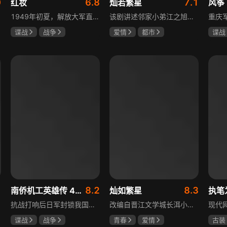
0
6.8
7.1
红妆
灿若繁星
风筝
1949年初夏，解放大军直抵上海，国民党国防部保密局的中共地下党员邓家骥奉命撤往台湾，其妻同为地下党的沈荷因临产被留在上海。新中国成立之初，面对敌特的破坏活动，斗争形势严峻，沈荷隐藏真实身份，继续与敌人展开新一轮斗争，在隐秘战线坚守信仰，为新政权的稳定默默奉献。
该剧讲述邻家小弟江之旭留学归来，竟成了夏千星的顶头上司。从小管着江之旭、事事压他一头的夏千星无法接受，两人互不服气，在公司内外明争暗斗。江之旭借职位刁难夏千星，夏千星则用姐姐身份压制他，然而夏千星不知道，江之旭拼尽全力坐上这个位子，就是为了陪在她身边保护她。
谍战
战争
爱情
都市
谍战
张歆艺
孙妍恩
曹景皓
柳云
毕雪
李小
8.2
8.3
南侨机工英雄传 43集版
灿如繁星
执笔
抗战打响后日军封锁我国运输路线，神鼓滇缅公路撑起抗战后勤补给，因急缺司机和技工，三千余名南洋华侨毅然归国共赴国难。方家兄弟是典型代表，大哥方天海表面投靠日军实为中共地下工作者，委曲求全游走生死间；弟弟方千树从纨绔子弟成长为抗日战士。剧集以真实历史为背景，展现华侨爱国情怀与民族大义。
改编自晋江文学城长洱小说《狭路》，讲述心理学博士林晚星遭遇变故后返乡任教，邂逅顶级教练王法，带领垫底差生逆袭追梦的热血救赎故事。林晚星用“自由式”教育，培养少年们的独立人格，帮他们学会生活、融洽自我、发现所爱、勇于追求，诠释“不远狭路，终见光明”的成长内核。
谍战
战争
青春
爱情
古装