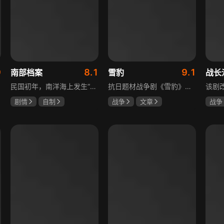
9
8.1
9.1
南部档案
雪豹
战长
民国初年，南洋海上发生“水鬼望乡”离奇命案，张家外派调查神秘事务的南部档案馆坐办张海盐、张海虾二人搭档亲往调查，却意外卷入了一个用于猎杀海外张家人的绝命死局。张海虾以自己的死谋局求解，送张海盐上了“南安号”巨轮回厦城以图他能够有一线生机，但这趟波澜诡谲的航程似乎才刚刚起航，一手遮天的军阀大佬、单纯执着的少年账房、还有十年未见的至亲故人……张海盐独自面对着接踵而至的意外，而当他踏上厦城的那一刻，真正属于两个少年的命运才初初开始转动。
抗日题材战争剧《雪豹》讲述抗日女学生陈怡是一个在革命道路上逐渐成长起来的优秀青年。从慷慨激昂的热血学生，到成熟稳重的革命战士，甚至执行任务的时候还要扮演性格大胆奔放的交际花，打入到敌人内部获取情报。在做情报工作时，与搭档张楚扮假夫妻，多次身陷险境命悬一线。周卫国原本是一名玩世不恭的富家子弟，却不乏热血，抗战时为了保护初恋女友，举枪杀了一名日本人，由此改名换姓走上了革命道路，从国民党中央军校到德国军校，再到回国创建中国第一支特战部队，成为了一个真正的传奇英雄。
剧情
自制
战争
文章
战争
张新成
丁禹兮
陶飞霏
朱杰
杨紫
姜珮瑶