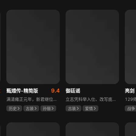
于荣光
秋瓷炫
陈靖可
虞书欣
夏小
朱晓渔
马伯骞
2
9.4
甄嬛传-精简版
御廷谣
亮剑
满清雍正元年，新君继位后朝堂看似祥和实则暗流涌动，后宫华妃与皇后分庭抗礼，各方势力裹挟其中凶险异常，太后主持选秀拉开帷幕，大理寺少卿甄远道长女甄嬛意外得雍正赏识步入皇宫，在皇后与华妃的夹击下，甄嬛小心周旋忍辱负重，不得不用智慧保护自己，一次次卷入残酷宫闱斗争。
立志凭科举入仕、改写底层命运的孤女孟廷辉因意外结识微服私访的少年新帝英寡，二人联手铲除沙州官匪，英寡赏识其胆识智谋，暗中助力她赴京赶考。孟廷辉入京后遭科举舞弊构陷，凭智勇自证清白，被英寡破格任命为察闻院主事，清查虎啸帮、晚香阁等黑恶势力，逐步牵出血月会复国阴谋与朝堂权斗。二人从君臣知己渐生情愫，历经身世谜团、朝堂阻力与边境战乱，最终平定叛乱、整肃朝纲，携手共护江山万民。
历史
古装
孙俪
古装
爱情
战争
陈建斌
蔡少芬
陈哲远
吴谨言
童蕾
吕行