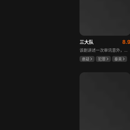
8.
三大队
该剧讲述一次审讯意外，三大队刑警程兵入狱服刑，队友受牵连脱警、降职，曾经的警界精英三大队分崩离析。十年牢狱，程兵重获自由，失去一切，而案件的犯罪嫌疑人王大勇依旧在逃。穿一天警服，终身是正义，不甘化作执着，利刃再次出鞘，程兵和三大队的兄弟重新集结踏上追凶之路，在孤独漫长的旅途中配合警方千里追凶，也在这苦行僧一样的历程中重新找到人生的坐标和生命的意义。本片根据原载于“网易人间”作者深蓝的《请转告局长，三大队任务完成》改编。
悬疑
犯罪
秦昊
李乃文
陈明昊