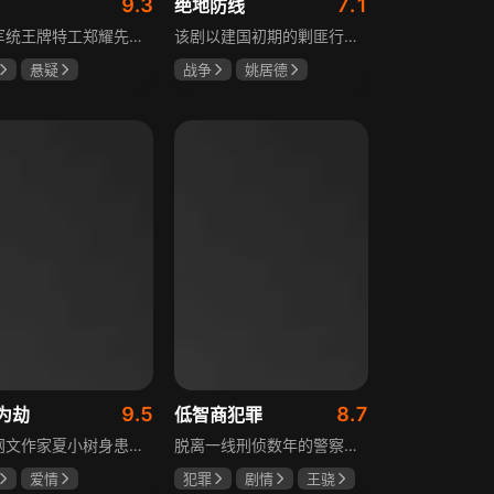
9.3
7.1
绝地防线
重庆军统王牌特工郑耀先实为潜伏的中共特工“风筝”，上线牺牲后他与组织失联，解放后化名周志乾继续提供情报。身份证实后他仍协助破获特务案，三十年情报生涯中他遭敌人追杀、妻离子散，为国家牺牲是他的人生价值。
该剧以建国初期的剿匪行动为背景，讲述中国人民解放军西线小分队追击黑山寺国民党残部的故事。小分队在执行任务过程中，严格遵照上级指示，既要完成军事目标，又全力保护沿途百姓的生命财产安全，同时对残部人员采取劝降与救治相结合的策略。最终，小分队成功控制了区域内的疫情，救出了愿意投诚的士兵，圆满完成了剿匪解救任务，展现了解放军的优良作风与使命担当。
悬疑
战争
姚居德
龙
罗海琼
邵思涵
刘立胜
冉
9.5
8.7
为劫
低智商犯罪
现代网文作家夏小树身患绝症，临终前未能完成最后一部长篇小说，带着遗憾离世，却意外穿越进自己笔下的世界，成为书中的明月公主。夏小树步步为营，一次次改写危机。当夏小树耗尽预知，失去剧本掌控，她和萧景琰的命运急转直下。萧景琰被逼另娶他人，两人被迫私奔，却在曙光初现时遭遇追兵——夏小树中箭身亡，萧景琰抱着她痛不欲生。十年后，登基为帝的萧景琰在上元灯会上，遇见一个提着兔子灯的姑娘，与当年的明月一模一样……
脱离一线刑侦数年的警察张一昂，因省厅匿名举报信被派往三江口调查。他刚到就遇刑警队长被害，洗清嫌疑时意外抓获连环杀人案凶手，迅速建立声望。张一昂锁定当地富商周荣团伙，蠢贼间勾心斗角的蝴蝶效应助警方屡建奇功，最终查明同僚遇害真相，让真凶落网。剧集以喜剧风格展现刑侦故事，充满黑色幽默。
爱情
犯罪
剧情
王骁