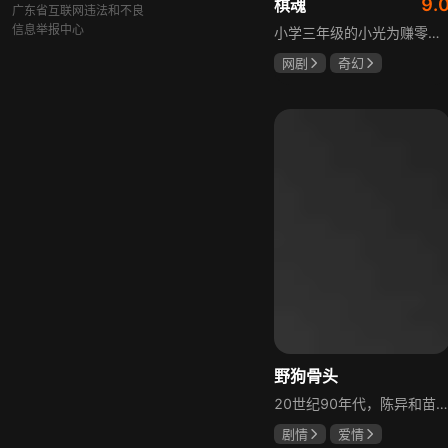
9.
棋魂
广东省互联网违法和不良
信息举报中心
小学三年级的小光为赚零用钱到爷爷家寻宝，偶然翻出旧棋盘，接触棋盘的一瞬间，附身棋盘中的棋士褚嬴的灵魂进入了小光体内。后来小光在学校围棋会所结识少年天才小亮，为测试褚嬴实力，小光贸然与小亮对弈并小胜，他误以为褚嬴棋力平平，小亮却大受打击。数日后小亮再次挑战，再次惨败在褚嬴手下，二人从此成了相爱相杀的棋坛宿敌。在褚嬴指导下，小光进步神速，逐渐对围棋产生兴趣，最终在全国大赛与小亮激战中，褚嬴下出绝妙一局，小光却看出更高一着，终于在自己努力、褚嬴帮助和与小亮的磨练中，独立对弈，燃起真正的棋魂。
网剧
奇幻
胡先煦
张超
郝富申
野狗骨头
20世纪90年代，陈异和苗靖因父母相识结缘，从充满敌意到彼此依靠，后因家庭变故不得不相依为命。大学时苗靖告白，陈异却因纵火案逼她离开藤城。多年后重逢，陈异为保护苗靖以身入局，两人并肩对抗走私团伙，最终陈异告白，两人终成眷属。
剧情
爱情