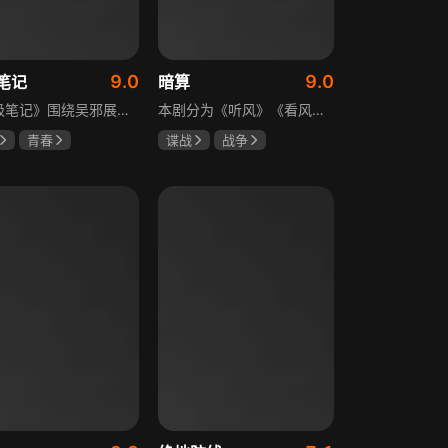
9.0
9.0
笔记
暗算
《终极笔记》围绕吴邪展开，他因好奇三叔经历，历险归来收神秘录像带后卷入阴谋，只身闯格尔木疗养院偶遇张起灵等六人组队，在西王母宫发现陨玉，却遇三叔失踪、张起灵失忆。众人寻记忆探张家古楼，因裘德考介入受阻，后联手霍老太再探遭意外，谜团未解，吴邪被迫伪装成三叔，剧情充满冒险与悬疑。
本剧分为《听风》《看风》和《捕风》三个篇章，三者在时间关系及故事上相对独立，又千丝万缕。听风，即无线电侦听者，是一群“靠耳朵打江山”的人，他们的耳朵可以听到天外之音、无声之音、秘密之音。看风，即密码破译的人，是一群“善于神机妙算”的人，他们的慧眼可以识破天机、释读天书、看阅无字之书。捕风，即我党地下工作者，在国民党大肆实施白色恐怖时期，他们是牺牲者更是战斗者，乔装打扮深入虎穴，迎风而战，为缔造共和国立下不朽的丰功伟业。
青春
谍战
战争
晞
肖宇梁
柳云龙
祝希娟
克孜
高明