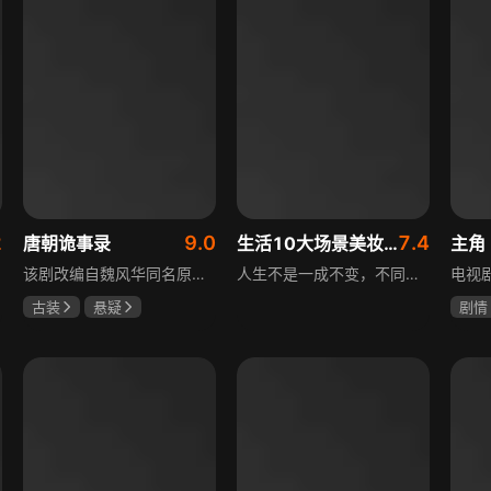
2
9.0
7.4
唐朝诡事录
生活10大场景美妆秘籍
主角
该剧改编自魏风华同名原著，讲述繁华大唐盛世下发生的一系列奇闻异事。长安金吾卫中郎将卢凌风与狄公亲传弟子苏无名携手，共破《长安红茶》《石桥图》等九个诡异案件，从新娘失踪案到宫廷秘闻，从朝堂到乡间，他们在破案过程中相互了解，逐渐成长，共同守护苍生，担负起挽救社稷于危急的使命。
人生不是一成不变，不同的场合不同的角色，适宜的妆容造型往往能帮助人们建立自信、破冰社交，开启一个良好开端，做到事半功倍。姜月辉老师亲自打造的《10大生活场景角色妆容课程》，将针对不同的生活场景和角色需求，教授相应的妆容造型技巧，让学员轻松驾驭每个人生角色，打造出适合自己的妆容，提升个人形象和气质。
古装
悬疑
剧情
杨旭文
杨志刚
刘浩
郜思雯