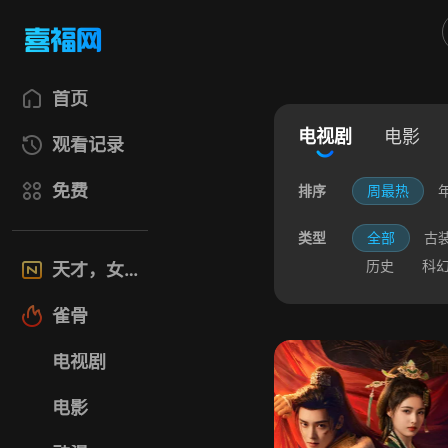
首页
电视剧
电影
观看记录
免费
排序
周最热
类型
全部
古
历史
科
天才，女友
雀骨
电视剧
电影