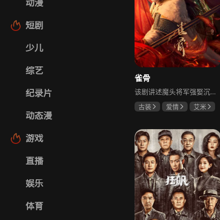
动漫
短剧
少儿
综艺
雀骨
该剧讲述魔头将军强娶沉迷机关术的财迷假千金，两人从契约夫妻起步，在生死局中互扒马甲，爱意与杀意交织共生。过程中他们揭露朝堂阴谋，破解生死乱局，最终共同守护家国太平，融合了权谋、爱情、冒险等多重元素，情节跌宕起伏。
纪录片
古装
爱情
艾米
动态漫
侯明昊
马秋元
游戏
直播
娱乐
体育