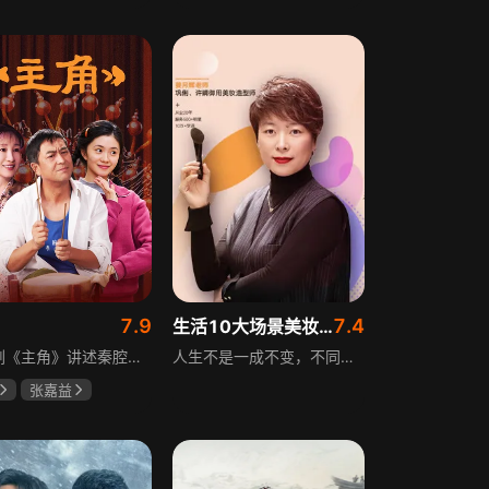
斌
蔡少芬
田曦薇
王传君
7.9
7.4
生活10大场景美妆秘籍
电视剧《主角》讲述秦腔名伶忆秦娥阴差阳错被舅舅胡三元带入剧团，历经近半个世纪兴衰起伏，从牧羊女成长为一代秦腔名伶的故事，剧集以秦腔发展为脉络映射大历史起落，反映中国社会四十年变迁中普通人的情感生活与命运，展现传统艺术传承与时代变迁的交织。
人生不是一成不变，不同的场合不同的角色，适宜的妆容造型往往能帮助人们建立自信、破冰社交，开启一个良好开端，做到事半功倍。姜月辉老师亲自打造的《10大生活场景角色妆容课程》，将针对不同的生活场景和角色需求，教授相应的妆容造型技巧，让学员轻松驾驭每个人生角色，打造出适合自己的妆容，提升个人形象和气质。
张嘉益
存
秦海璐