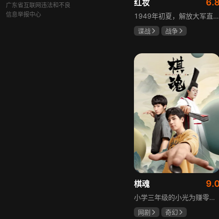
6.
红妆
广东省互联网违法和不良
信息举报中心
1949年初夏，解放大军直抵上海，国民党国防部保密局的中共地下党员邓家骥奉命撤往台湾，其妻同为地下党的沈荷因临产被留在上海。新中国成立之初，面对敌特的破坏活动，斗争形势严峻，沈荷隐藏真实身份，继续与敌人展开新一轮斗争，在隐秘战线坚守信仰，为新政权的稳定默默奉献。
谍战
战争
张歆艺
9.
棋魂
小学三年级的小光为赚零用钱到爷爷家寻宝，偶然翻出旧棋盘，接触棋盘的一瞬间，附身棋盘中的棋士褚嬴的灵魂进入了小光体内。后来小光在学校围棋会所结识少年天才小亮，为测试褚嬴实力，小光贸然与小亮对弈并小胜，他误以为褚嬴棋力平平，小亮却大受打击。数日后小亮再次挑战，再次惨败在褚嬴手下，二人从此成了相爱相杀的棋坛宿敌。在褚嬴指导下，小光进步神速，逐渐对围棋产生兴趣，最终在全国大赛与小亮激战中，褚嬴下出绝妙一局，小光却看出更高一着，终于在自己努力、褚嬴帮助和与小亮的磨练中，独立对弈，燃起真正的棋魂。
网剧
奇幻