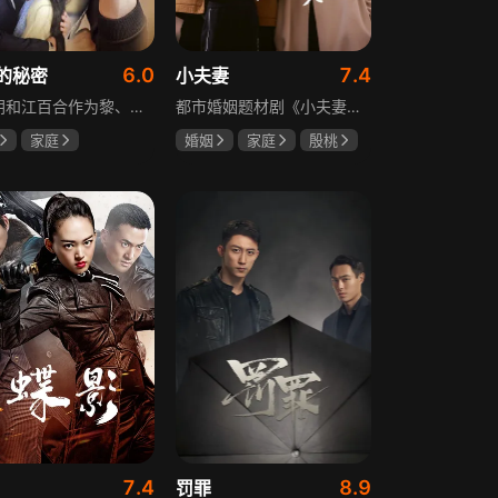
6.0
7.4
的秘密
小夫妻
黎明朗和江百合作为黎、江两大集团的继承人，即将订婚，一场完美婚姻却在一日之间沦为悲剧前奏。订婚当日变故夺去百合父母生命，她临危受命挑起江氏重担，明朗不顾家人反对将她接进黎家。黎母想赶走百合，秘书宁夏誓夺回明朗，大哥黎天图谋篡夺黎氏家产，三个家庭命运就此牵动。千万巨债、身世之谜、婆媳之争、丧子之痛等接踵而至，明朗与百合的爱情历经重重危机，迷失的错爱能否被真情指引。
都市婚姻题材剧《小夫妻》围绕经营十年婚姻的周全与车莉展开，原本家庭美满的二人突遭变故：周全怀才不遇还意外被裁员，车莉则被迫赶鸭子上架仓促创业，不可预期的生活变动让他们的婚姻陷入僵局。而立之年的两人，在现实压力与情感拉扯中挣扎，面临诸多矛盾与考验，他们能否重新调整生活节奏，修复婚姻关系，回到幸福生活的轨道，是该剧的核心看点。
家庭
婚姻
家庭
殷桃
威
赵丽颖
郭京飞
齐溪
斌
7.4
8.9
罚罪