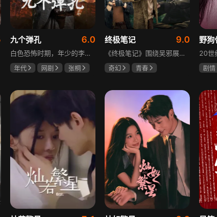
5
6.0
9.0
九个弹孔
终极笔记
野狗
白色恐怖时期，年少的李智信家破人亡后投身革命武装，因作战有勇有谋获“小狼崽子”绰号。他长期率部孤悬敌后，与日寇、反动派对决，多次负伤仍不改初心。凭借坚韧意志，他从游击队员成长为新四军干部、解放军司令员，身上的九个弹孔是他践行革命誓言、见证成长的勋章。
《终极笔记》围绕吴邪展开，他因好奇三叔经历，历险归来收神秘录像带后卷入阴谋，只身闯格尔木疗养院偶遇张起灵等六人组队，在西王母宫发现陨玉，却遇三叔失踪、张起灵失忆。众人寻记忆探张家古楼，因裘德考介入受阻，后联手霍老太再探遭意外，谜团未解，吴邪被迫伪装成三叔，剧情充满冒险与悬疑。
年代
网剧
张桐
奇幻
青春
剧情
何雨虹
李桓
曾舜晞
肖宇梁
宋威
哈妮克孜
田征