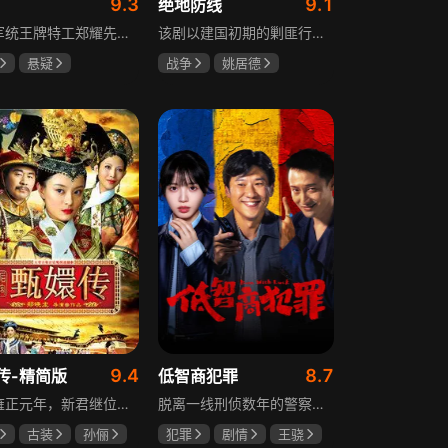
9.3
9.1
绝地防线
重庆军统王牌特工郑耀先实为潜伏的中共特工“风筝”，上线牺牲后他与组织失联，解放后化名周志乾继续提供情报。身份证实后他仍协助破获特务案，三十年情报生涯中他遭敌人追杀、妻离子散，为国家牺牲是他的人生价值。
该剧以建国初期的剿匪行动为背景，讲述中国人民解放军西线小分队追击黑山寺国民党残部的故事。小分队在执行任务过程中，严格遵照上级指示，既要完成军事目标，又全力保护沿途百姓的生命财产安全，同时对残部人员采取劝降与救治相结合的策略。最终，小分队成功控制了区域内的疫情，救出了愿意投诚的士兵，圆满完成了剿匪解救任务，展现了解放军的优良作风与使命担当。
悬疑
战争
姚居德
龙
罗海琼
邵思涵
刘立胜
冉
9.4
8.7
传-精简版
低智商犯罪
满清雍正元年，新君继位后朝堂看似祥和实则暗流涌动，后宫华妃与皇后分庭抗礼，各方势力裹挟其中凶险异常，太后主持选秀拉开帷幕，大理寺少卿甄远道长女甄嬛意外得雍正赏识步入皇宫，在皇后与华妃的夹击下，甄嬛小心周旋忍辱负重，不得不用智慧保护自己，一次次卷入残酷宫闱斗争。
脱离一线刑侦数年的警察张一昂，因省厅匿名举报信被派往三江口调查。他刚到就遇刑警队长被害，洗清嫌疑时意外抓获连环杀人案凶手，迅速建立声望。张一昂锁定当地富商周荣团伙，蠢贼间勾心斗角的蝴蝶效应助警方屡建奇功，最终查明同僚遇害真相，让真凶落网。剧集以喜剧风格展现刑侦故事，充满黑色幽默。
古装
孙俪
犯罪
剧情
王骁