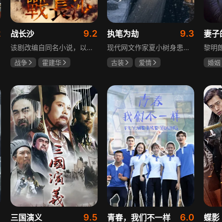
2
9.2
9.3
战长沙
执笔为劫
妻子
该剧改编自同名小说，以中国近代史上著名的“长沙会战”为背景，借由长沙城一户普通胡姓人家在战争中的命运浮沉，展现战火的无情以及在日军铁蹄侵略下中华儿女奋起抗战的不屈精神。1938年10月日军攻陷武汉，长沙危在旦夕，城中茶园巷的胡家人在孙女婿薛君山的支持下，为最宠爱的龙凤胎湘湘和小满安排退路。薛君山先将湘湘介绍给留洋归来保卫长沙的顾清明，可惜二人一见面便势同水火，薛君山只好另选人家。湘湘订婚当日，蒋介石密令火烧长沙，因指挥失当酿成巨大灾难，繁华古城毁于一旦，很多人包括湘湘的未婚夫一家被活活烧死。焦土上，各地英雄儿女齐聚长沙，和湖南人民一起阻挡敌人铁蹄，胡家人也在劫难中演绎了一幕幕悲欢离合。
现代网文作家夏小树身患绝症，临终前未能完成最后一部长篇小说，带着遗憾离世，却意外穿越进自己笔下的世界，成为书中的明月公主。夏小树步步为营，一次次改写危机。当夏小树耗尽预知，失去剧本掌控，她和萧景琰的命运急转直下。萧景琰被逼另娶他人，两人被迫私奔，却在曙光初现时遭遇追兵——夏小树中箭身亡，萧景琰抱着她痛不欲生。十年后，登基为帝的萧景琰在上元灯会上，遇见一个提着兔子灯的姑娘，与当年的明月一模一样……
战争
霍建华
古装
爱情
婚姻
杨紫
任程伟
夏小树
萧景琰
刘恺
关智
9.5
6.0
三国演义
青春，我们不一样
蝶影