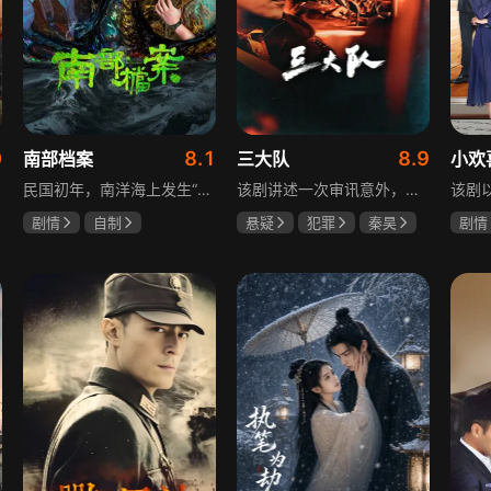
0
8.1
8.9
南部档案
三大队
小欢
民国初年，南洋海上发生“水鬼望乡”离奇命案，张家外派调查神秘事务的南部档案馆坐办张海盐、张海虾二人搭档亲往调查，却意外卷入了一个用于猎杀海外张家人的绝命死局。张海虾以自己的死谋局求解，送张海盐上了“南安号”巨轮回厦城以图他能够有一线生机，但这趟波澜诡谲的航程似乎才刚刚起航，一手遮天的军阀大佬、单纯执着的少年账房、还有十年未见的至亲故人……张海盐独自面对着接踵而至的意外，而当他踏上厦城的那一刻，真正属于两个少年的命运才初初开始转动。
该剧讲述一次审讯意外，三大队刑警程兵入狱服刑，队友受牵连脱警、降职，曾经的警界精英三大队分崩离析。十年牢狱，程兵重获自由，失去一切，而案件的犯罪嫌疑人王大勇依旧在逃。穿一天警服，终身是正义，不甘化作执着，利刃再次出鞘，程兵和三大队的兄弟重新集结踏上追凶之路，在孤独漫长的旅途中配合警方千里追凶，也在这苦行僧一样的历程中重新找到人生的坐标和生命的意义。本片根据原载于“网易人间”作者深蓝的《请转告局长，三大队任务完成》改编。
剧情
自制
悬疑
犯罪
秦昊
剧情
张新成
丁禹兮
李乃文
陈明昊
海清
姜珮瑶