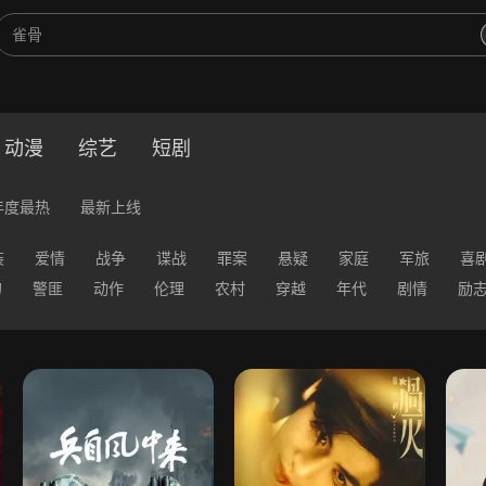
动漫
综艺
短剧
年度最热
最新上线
装
爱情
战争
谍战
罪案
悬疑
家庭
军旅
喜
幻
警匪
动作
伦理
农村
穿越
年代
剧情
励