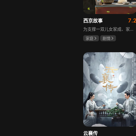
7.
西京故事
为支撑一双儿女家成、家秀的“求学大业”，一家之主罗天福携妻子慧娟进了西京城。在西京城里，罗天福见证了身边的小人物们在大城市的生存之难，自身也经历了种种艰辛：饼铺生意屡屡受挫，妻子慧娟不满他“固执守旧”的经营方式闹起分居，儿子家成无法适应从乡村到城市的生活状况不断离校出走，重重打击不断袭来，使他头一次对自己坚守多年的人生观和价值观产生怀疑。自己这样做究竟是对是错，城市是不是真的不适合他这种“坚持老一套”的人生存。女儿家秀的支持鼓励使罗天福重拾信心，那些曾经接受罗天福帮助的人也反过来帮助他，纠缠不清的矛盾随之一一化解。罗家人终于在西京这座大城扎下了根，向着美好的未来继续前行。该剧围绕农村家庭在城市的奋斗历程展开，展现了小人物的坚韧与善良，充满了励志色彩与现实关怀。
家庭
剧情
张国强
陈小艺
石安妮
云襄传