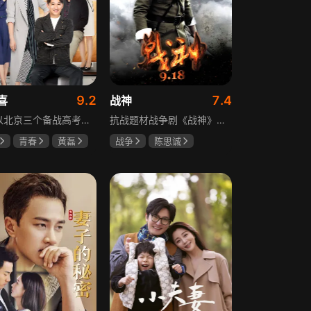
9.2
7.4
喜
战神
该剧以北京三个备战高考的家庭为核心，讲述童文洁与方一凡、宋倩与乔英子、季胜利与季杨杨这几组亲子，在升学压力下，围绕成绩、陪伴、沟通等问题产生的矛盾与磨合，展现了中年家长与青春期孩子共同成长的温馨故事。
抗战题材战争剧《战神》讲述太行山一带，八路军游击队司令龙大谷骁勇善战、机智过人，15岁就参加了红军，身经百战，被军中将士们奉为“战神”。抗日战争爆发前，龙大谷因在抗大学习期间为替警卫员李广出头，一时冲动出手打了同期学员张道平，受了处分。以至于在红军缩编为八路军之时，龙大谷从原来的红军副师长降为游击队司令，随行上任的只有警卫员李广和参谋刘水泉二人，以及上级领导田烽给他的五十块大洋。即便如此，龙大谷依然不屈不挠，硬是在山西这块热土上平地拉起一支敢打、能拼、必胜，号称“龙支队”的作战队伍，凭借丰富的作战经验打赢了一场又一场的恶战，威震敌方！
青春
黄磊
战争
陈思诚
陶虹
王丽坤
于荣光