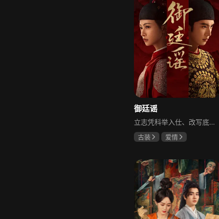
御廷谣
立志凭科举入仕、改写底层命运的孤女孟廷辉因意外结识微服私访的少年新帝英寡，二人联手铲除沙州官匪，英寡赏识其胆识智谋，暗中助力她赴京赶考。孟廷辉入京后遭科举舞弊构陷，凭智勇自证清白，被英寡破格任命为察闻院主事，清查虎啸帮、晚香阁等黑恶势力，逐步牵出血月会复国阴谋与朝堂权斗。二人从君臣知己渐生情愫，历经身世谜团、朝堂阻力与边境战乱，最终平定叛乱、整肃朝纲，携手共护江山万民。
古装
爱情
陈哲远
吴谨言
吕行