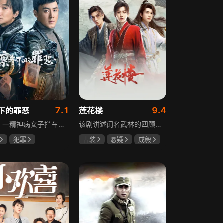
7.1
9.4
下的罪恶
莲花楼
凛冬，一精神病女子拦车报案，称丈夫杀人，刑警沈栋梁吴红兵由此揭开系列碎尸案真相。然而风浪未平，储蓄所抢劫杀人案，少女失踪案，流窜抢车案接连发生，沈栋梁与吴红兵追凶之际，竟牵出改变二人命运的人性悲剧。
该剧讲述闻名武林的四顾门门主李相夷在一次大战后身受重伤，从此退隐江湖成为淡泊名利的“假神医”李莲花。他遇到新交方多病与旧敌笛飞声后，重新卷入江湖。江湖暗流涌动，疑团扑朔迷离，抽丝剥茧方能断出真相，一段荡气回肠的侠义情即将热血展开，展现了侠义、探案与江湖恩怨交织的精彩故事。
犯罪
古装
悬疑
成毅
宸
张睿
曾舜晞
肖顺尧
奇