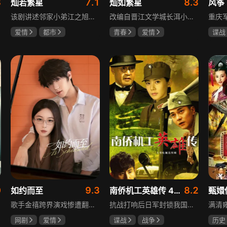
8
7.1
8.3
灿若繁星
灿如繁星
风筝
该剧讲述邻家小弟江之旭留学归来，竟成了夏千星的顶头上司。从小管着江之旭、事事压他一头的夏千星无法接受，两人互不服气，在公司内外明争暗斗。江之旭借职位刁难夏千星，夏千星则用姐姐身份压制他，然而夏千星不知道，江之旭拼尽全力坐上这个位子，就是为了陪在她身边保护她。
改编自晋江文学城长洱小说《狭路》，讲述心理学博士林晚星遭遇变故后返乡任教，邂逅顶级教练王法，带领垫底差生逆袭追梦的热血救赎故事。林晚星用“自由式”教育，培养少年们的独立人格，帮他们学会生活、融洽自我、发现所爱、勇于追求，诠释“不远狭路，终见光明”的成长内核。
爱情
都市
青春
爱情
谍战
孙妍恩
曹景皓
陈靖可
虞书欣
柳云
毕雪
马伯骞
李小
0
9.3
8.2
如约而至
南侨机工英雄传 43集版
甄嬛
歌手金禧跨界演戏惨遭翻车，全网群嘲演技拉胯！不服输的他另辟蹊径，转行试水音乐剧，誓要逆袭打脸。机缘巧合下，他对高冷硬核的金牌音乐剧导演宁瑾一见心动，两人意外留下暧昧一吻，转头试镜现场再度狭路相逢。 宁瑾本就抵触偶像跨界，对半路空降的流量新人金禧百般严苛，花式魔鬼训练轮番上线。金禧顶住剧团前辈排挤、同行暗算、舆论刁难等重重危机，日夜苦练打磨演技，慢慢褪去偶像光环、解锁真实自我，一点点打动高冷导演和剧团众人。 一路走来，二人历经误会争执、事业危机、亲情心结、分手磨合多重考验，在并肩拯救濒临倒闭的剧团、携手打磨《倩女幽魂》剧目、共渡舞台难关的过程中，情愫渐生、双向治愈。最终剧目首演大获成功，叛逆
抗战打响后日军封锁我国运输路线，神鼓滇缅公路撑起抗战后勤补给，因急缺司机和技工，三千余名南洋华侨毅然归国共赴国难。方家兄弟是典型代表，大哥方天海表面投靠日军实为中共地下工作者，委曲求全游走生死间；弟弟方千树从纨绔子弟成长为抗日战士。剧集以真实历史为背景，展现华侨爱国情怀与民族大义。
网剧
爱情
谍战
战争
历史