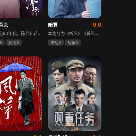
9.0
骨头
暗算
20世纪90年代，陈异和苗靖因父母相识结缘，从充满敌意到彼此依靠，后因家庭变故不得不相依为命。大学时苗靖告白，陈异却因纵火案逼她离开藤城。多年后重逢，陈异为保护苗靖以身入局，两人并肩对抗走私团伙，最终陈异告白，两人终成眷属。
本剧分为《听风》《看风》和《捕风》三个篇章，三者在时间关系及故事上相对独立，又千丝万缕。听风，即无线电侦听者，是一群“靠耳朵打江山”的人，他们的耳朵可以听到天外之音、无声之音、秘密之音。看风，即密码破译的人，是一群“善于神机妙算”的人，他们的慧眼可以识破天机、释读天书、看阅无字之书。捕风，即我党地下工作者，在国民党大肆实施白色恐怖时期，他们是牺牲者更是战斗者，乔装打扮深入虎穴，迎风而战，为缔造共和国立下不朽的丰功伟业。
爱情
谍战
战争
龙
张婧仪
柳云龙
祝希娟
高明