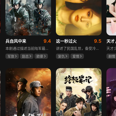
9.4
9.5
兵自风中来
这一秒过火
天才
本剧通过描述当前陆军最具新型作战特色的特战、空突、侦察、信息等代表性兵种的官兵练兵备战，在历次实战演习中磨砺意志技能、逐渐形成新质作战能力等故事，反映了某集团军党委坚决落实习主席新时代强军思想，着眼打造一流陆军，谋划转型，大力推进战斗力建设的历史担当，浓缩了陆军官兵改革面前备战打仗矢志强军的铁血追求、展现了新时代陆军官兵积极投身军队转型的全新风貌，是一部融合备战打仗、青春成长励志、英雄主义传承，同时将军人荣誉、使命、爱情熔为一炉的军事题材正能量大剧。
讲述了民国乱世，备受冷眼的世家少爷慕容清峄与饱受苦难的复仇孤女任素素阴差阳错结缘相识，却因误会含恨而别。两人再重逢，却身份错位，陷入爱恨交织的极限拉扯中。二人历经世事波折与生离死别，最后携手直面乱世危局。
军旅
励志
欧豪
复仇
爱情
剧情
蓝盈莹
丁勇岱
王楚然
张凌赫
田曦
毛孩
厉嘉