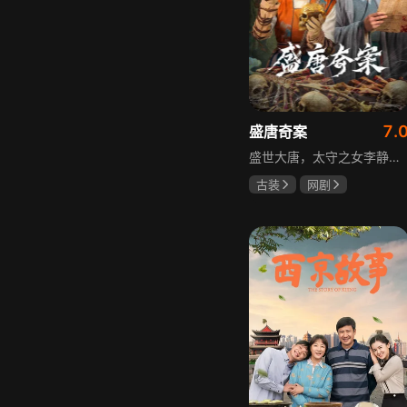
7.
盛唐奇案
盛世大唐，太守之女李静澜天赋异禀，擅验尸断案，与神秘“鬼探”决明、武艺高强的捕快苏御安联手追凶，揭开一桩桩离奇悬案：双生姐妹的生死置换、跨越十七年的书生冤案、雅集会上的连环仪式杀人等。在迷雾与鲜血中，李静澜与决明暗生情愫，彼此扶持，坚守心中正道，挣脱宿命桎梏。盛世灯火之下，他们以智慧与勇气涤荡污浊，书写下一段守护正义与清明的传奇。
古装
网剧
何泓姗
李菲
何泊远