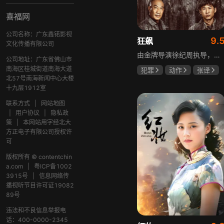
喜福网
公司名称：广东鑫锘影视
9.
狂飙
文化传播有限公司
由金牌导演徐纪周执导，张译、张颂文、李一桐、张志坚、吴刚领衔主演，倪大红、韩童生、李建义特邀主演的中央政法委重点项目。一部扫黑除恶坚决斗争的回忆录，横跨20年的群像叙事全景式展现时代变迁下的黑白较量与复杂人性。
公司地址：广东省佛山市
南海区桂城街道南海大道
犯罪
动作
张译
北57号南海新闻中心大楼
张颂文
李一桐
十九层1912室
联系方式
|
网站地图
|
用户协议
|
隐私政
策
|
本网站用字经北大
方正电子有限公司授权许
可
版权所有 © contentchin
a.com
|
粤ICP备1002
3915号
|
信息网络传
播视听节目许可证19082
89号
违法和不良信息举报电
话：400-0000-2345