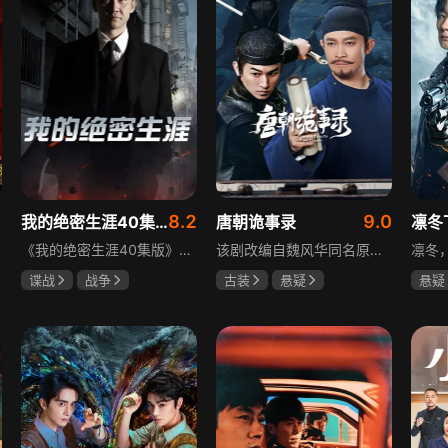
8.2
9.0
我的绝密生涯40集版
唐朝诡事录
凛冬
《我的绝密生涯40集版》以1931年东北为背景，苏联特使引发暗杀行动，商人关郁达卷入被重伤失踪，妻子谭梓君带家人在新京安顿。八年后关郁达打入日本特务机关为我党提供情报，与谭梓君相遇却因身份不能相认，谭梓君心中充满怀疑。
该剧改编自魏风华同名原著，讲述繁华大唐盛世下发生的一系列奇闻异事。长安金吾卫中郎将卢凌风与狄公亲传弟子苏无名携手，共破《长安红茶》《石桥图》等九个诡异案件，从新娘失踪案到宫廷秘闻，从朝堂到乡间，他们在破案过程中相互了解，逐渐成长，共同守护苍生，担负起挽救社稷于危急的使命。
谍战
战争
古装
悬疑
悬疑
黄志忠
左小青
杨旭文
杨志刚
吴昊
吴刚
郜思雯
王大