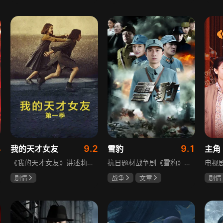
吴俊霆
赵尧珂
于荣光
秋瓷炫
陈建
高晓攀
朱晓渔
4
9.2
9.1
我的天才女友
雪豹
主角
《我的天才女友》讲述莉拉和莱侬这对好朋友的童年与少年时代。故事从友情开始，描绘女性友情的微妙变化——她们相互支持、妒忌和猜疑，又不断向外拓展，在与外部世界的试探中为自己塑形。莉拉聪明漂亮，莱侬羡慕她的天赋与决断力，两人都视对方为隐秘镜子，暗暗角力，展现女性成长中的复杂关系与自我探寻。
抗日题材战争剧《雪豹》讲述抗日女学生陈怡是一个在革命道路上逐渐成长起来的优秀青年。从慷慨激昂的热血学生，到成熟稳重的革命战士，甚至执行任务的时候还要扮演性格大胆奔放的交际花，打入到敌人内部获取情报。在做情报工作时，与搭档张楚扮假夫妻，多次身陷险境命悬一线。周卫国原本是一名玩世不恭的富家子弟，却不乏热血，抗战时为了保护初恋女友，举枪杀了一名日本人，由此改名换姓走上了革命道路，从国民党中央军校到德国军校，再到回国创建中国第一支特战部队，成为了一个真正的传奇英雄。
剧情
战争
文章
剧情
伊利莎·德尔·吉尼欧
陶飞霏
朱杰
刘浩
卢多维卡·纳斯提
玛格丽塔·马祖可