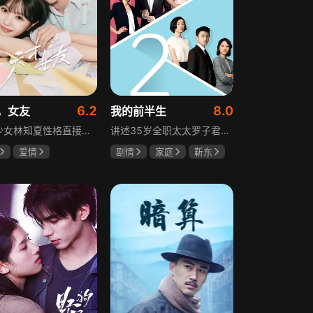
6.2
8.0
，女友
我的前半生
天才少女林知夏性格直接、不善交际，从小没有好友。考入省一中后，她因解题比拼与性格阳光的学霸江逾白相识并成为同桌。作为社交达人的江逾白帮林知夏融入集体交到汤婷婷、段启言、沈负暄、金百慧等朋友，林知夏为表达感谢帮他补习功课，两人渐渐从竞争走向互助，最终成为最好的朋友。俩人还一同解决同学被骗、一起参加社团活动与省数学竞赛，在这个过程中，江逾白对林知夏感情渐生，但只把爱意埋在心里。林知夏被保送复旦后，江逾白准备在毕业之旅对她告白，却因母亲卷入诈骗案而遗憾离开，俩人最终能否冲破阻碍走到一起
讲述35岁全职太太罗子君因丈夫突然离婚陷入人生谷底，带孩子闯入社会，从安逸走向落魄。贺涵作为事业有成的精英，平静生活被罗子君打破，需应对各类突发状况。生活逼迫罗子君重拾骨气，贺涵也收获温暖，二人历经波折，罗子君实现自我成长，贺涵也找到人生新方向，展现都市女性蜕变与情感纠葛。
爱情
剧情
家庭
靳东
薇
胡一天
马伊琍
袁泉
琪