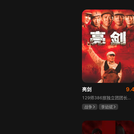
胡先煦
张超
郝富申
9.
亮剑
129师386旅独立团团长李云龙敢想敢干、不按规矩办事，脾气火爆性格直爽，带领独立团展现出敢于拼杀的劲头，接连击败坂田连队、山崎大队、山本部队，名声大噪却因屡次犯规遭贬斥。抗战时期他与国军358团团长楚云飞惺惺相惜，徐蚌会战中一较高下双双重伤，养病期间李云龙与护士田雨相恋，两人及亲人战友历经国家沧桑巨变。
战争
李幼斌
童蕾
何政军