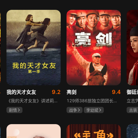
陈靖可
虞书欣
于荣光
秋瓷炫
吴俊
马伯骞
朱晓渔
高晓
4
9.2
9.4
我的天才女友
亮剑
御廷
《我的天才女友》讲述莉拉和莱侬这对好朋友的童年与少年时代。故事从友情开始，描绘女性友情的微妙变化——她们相互支持、妒忌和猜疑，又不断向外拓展，在与外部世界的试探中为自己塑形。莉拉聪明漂亮，莱侬羡慕她的天赋与决断力，两人都视对方为隐秘镜子，暗暗角力，展现女性成长中的复杂关系与自我探寻。
129师386旅独立团团长李云龙敢想敢干、不按规矩办事，脾气火爆性格直爽，带领独立团展现出敢于拼杀的劲头，接连击败坂田连队、山崎大队、山本部队，名声大噪却因屡次犯规遭贬斥。抗战时期他与国军358团团长楚云飞惺惺相惜，徐蚌会战中一较高下双双重伤，养病期间李云龙与护士田雨相恋，两人及亲人战友历经国家沧桑巨变。
剧情
战争
李幼斌
古装
伊利莎·德尔·吉尼欧
童蕾
何政军
陈哲
卢多维卡·纳斯提
吕行
玛格丽塔·马祖可