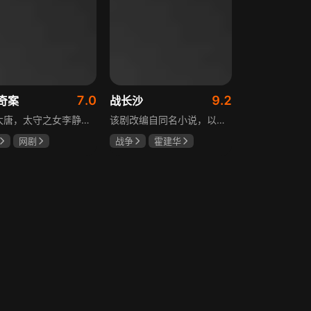
7.0
9.2
奇案
战长沙
盛世大唐，太守之女李静澜天赋异禀，擅验尸断案，与神秘“鬼探”决明、武艺高强的捕快苏御安联手追凶，揭开一桩桩离奇悬案：双生姐妹的生死置换、跨越十七年的书生冤案、雅集会上的连环仪式杀人等。在迷雾与鲜血中，李静澜与决明暗生情愫，彼此扶持，坚守心中正道，挣脱宿命桎梏。盛世灯火之下，他们以智慧与勇气涤荡污浊，书写下一段守护正义与清明的传奇。
该剧改编自同名小说，以中国近代史上著名的“长沙会战”为背景，借由长沙城一户普通胡姓人家在战争中的命运浮沉，展现战火的无情以及在日军铁蹄侵略下中华儿女奋起抗战的不屈精神。1938年10月日军攻陷武汉，长沙危在旦夕，城中茶园巷的胡家人在孙女婿薛君山的支持下，为最宠爱的龙凤胎湘湘和小满安排退路。薛君山先将湘湘介绍给留洋归来保卫长沙的顾清明，可惜二人一见面便势同水火，薛君山只好另选人家。湘湘订婚当日，蒋介石密令火烧长沙，因指挥失当酿成巨大灾难，繁华古城毁于一旦，很多人包括湘湘的未婚夫一家被活活烧死。焦土上，各地英雄儿女齐聚长沙，和湖南人民一起阻挡敌人铁蹄，胡家人也在劫难中演绎了一幕幕悲欢离合。
网剧
战争
霍建华
姗
李菲
杨紫
任程伟
远