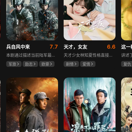
7.7
6.6
兵自风中来
天才，女友
这一
本剧通过描述当前陆军最具新型作战特色的特战、空突、侦察、信息等代表性兵种的官兵练兵备战，在历次实战演习中磨砺意志技能、逐渐形成新质作战能力等故事，反映了某集团军党委坚决落实习主席新时代强军思想，着眼打造一流陆军，谋划转型，大力推进战斗力建设的历史担当，浓缩了陆军官兵改革面前备战打仗矢志强军的铁血追求、展现了新时代陆军官兵积极投身军队转型的全新风貌，是一部融合备战打仗、青春成长励志、英雄主义传承，同时将军人荣誉、使命、爱情熔为一炉的军事题材正能量大剧。
天才少女林知夏性格直接、不善交际，从小没有好友。考入省一中后，她因解题比拼与性格阳光的学霸江逾白相识并成为同桌。作为社交达人的江逾白帮林知夏融入集体交到汤婷婷、段启言、沈负暄、金百慧等朋友，林知夏为表达感谢帮他补习功课，两人渐渐从竞争走向互助，最终成为最好的朋友。俩人还一同解决同学被骗、一起参加社团活动与省数学竞赛，在这个过程中，江逾白对林知夏感情渐深，但只把爱意埋在心里。林知夏被保送复旦后，江逾白准备在毕业之旅对她告白，却因母亲卷入诈骗案而遗憾离开，俩人最终能否冲破阻碍走到一起
军旅
励志
欧豪
剧情
爱情
复仇
蓝盈莹
丁勇岱
田曦薇
胡一天
王楚
厉嘉琪
毛孩