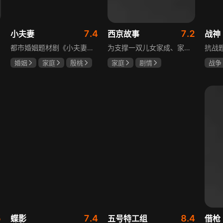
1
7.4
7.2
小夫妻
西京故事
战神
都市婚姻题材剧《小夫妻》围绕经营十年婚姻的周全与车莉展开，原本家庭美满的二人突遭变故：周全怀才不遇还意外被裁员，车莉则被迫赶鸭子上架仓促创业，不可预期的生活变动让他们的婚姻陷入僵局。而立之年的两人，在现实压力与情感拉扯中挣扎，面临诸多矛盾与考验，他们能否重新调整生活节奏，修复婚姻关系，回到幸福生活的轨道，是该剧的核心看点。
为支撑一双儿女家成、家秀的“求学大业”，一家之主罗天福携妻子慧娟进了西京城。在西京城里，罗天福见证了身边的小人物们在大城市的生存之难，自身也经历了种种艰辛：饼铺生意屡屡受挫，妻子慧娟不满他“固执守旧”的经营方式闹起分居，儿子家成无法适应从乡村到城市的生活状况不断离校出走，重重打击不断袭来，使他头一次对自己坚守多年的人生观和价值观产生怀疑。自己这样做究竟是对是错，城市是不是真的不适合他这种“坚持老一套”的人生存。女儿家秀的支持鼓励使罗天福重拾信心，那些曾经接受罗天福帮助的人也反过来帮助他，纠缠不清的矛盾随之一一化解。罗家人终于在西京这座大城扎下了根，向着美好的未来继续前行。该剧围绕农村家庭在城市的奋斗历程展开，展现了小人物的坚韧与善良，充满了励志色彩与现实关怀。
婚姻
家庭
殷桃
家庭
剧情
战争
郭京飞
齐溪
张国强
陈小艺
王丽
石安妮
5
7.4
8.4
蝶影
五号特工组
借枪