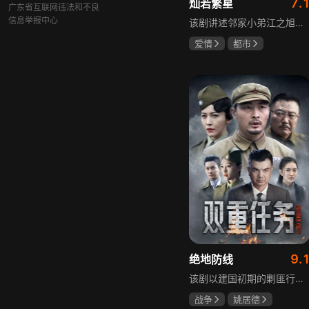
7.
灿若繁星
广东省互联网违法和不良
信息举报中心
该剧讲述邻家小弟江之旭留学归来，竟成了夏千星的顶头上司。从小管着江之旭、事事压他一头的夏千星无法接受，两人互不服气，在公司内外明争暗斗。江之旭借职位刁难夏千星，夏千星则用姐姐身份压制他，然而夏千星不知道，江之旭拼尽全力坐上这个位子，就是为了陪在她身边保护她。
爱情
都市
孙妍恩
曹景皓
毕雪
9.
绝地防线
该剧以建国初期的剿匪行动为背景，讲述中国人民解放军西线小分队追击黑山寺国民党残部的故事。小分队在执行任务过程中，严格遵照上级指示，既要完成军事目标，又全力保护沿途百姓的生命财产安全，同时对残部人员采取劝降与救治相结合的策略。最终，小分队成功控制了区域内的疫情，救出了愿意投诚的士兵，圆满完成了剿匪解救任务，展现了解放军的优良作风与使命担当。
战争
姚居德