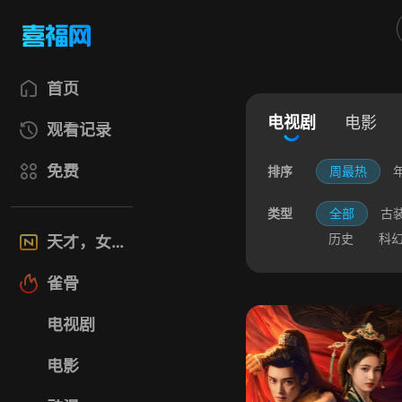
首页
电视剧
电影
观看记录
免费
排序
周最热
类型
全部
古
历史
科
天才，女友
雀骨
电视剧
电影