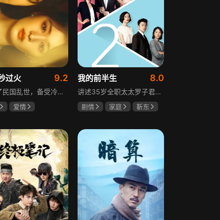
9.2
8.0
秒过火
我的前半生
讲述了民国乱世，备受冷眼的世家少爷慕容清峄与饱受苦难的复仇孤女任素素阴差阳错结缘相识，却因误会含恨而别。两人再重逢，却身份错位，陷入爱恨交织的极限拉扯中。二人历经世事波折与生离死别，最后携手直面乱世危局。
讲述35岁全职太太罗子君因丈夫突然离婚陷入人生谷底，带孩子闯入社会，从安逸走向落魄。贺涵作为事业有成的精英，平静生活被罗子君打破，需应对各类突发状况。生活逼迫罗子君重拾骨气，贺涵也收获温暖，二人历经波折，罗子君实现自我成长，贺涵也找到人生新方向，展现都市女性蜕变与情感纠葛。
爱情
剧情
家庭
靳东
然
张凌赫
马伊琍
袁泉