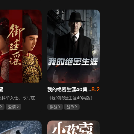
霆
赵尧珂
田曦薇
王传君
攀
8.2
谣
我的绝密生涯40集版
立志凭科举入仕、改写底层命运的孤女孟廷辉因意外结识微服私访的少年新帝英寡，二人联手铲除沙州官匪，英寡赏识其胆识智谋，暗中助力她赴京赶考。孟廷辉入京后遭科举舞弊构陷，凭智勇自证清白，被英寡破格任命为察闻院主事，清查虎啸帮、晚香阁等黑恶势力，逐步牵出血月会复国阴谋与朝堂权斗。二人从君臣知己渐生情愫，历经身世谜团、朝堂阻力与边境战乱，最终平定叛乱、整肃朝纲，携手共护江山万民。
《我的绝密生涯40集版》以1931年东北为背景，苏联特使引发暗杀行动，商人关郁达卷入被重伤失踪，妻子谭梓君带家人在新京安顿。八年后关郁达打入日本特务机关为我党提供情报，与谭梓君相遇却因身份不能相认，谭梓君心中充满怀疑。
爱情
谍战
战争
远
吴谨言
黄志忠
左小青
吴刚