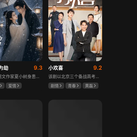
9.3
9.2
为劫
小欢喜
现代网文作家夏小树身患绝症，临终前未能完成最后一部长篇小说，带着遗憾离世，却意外穿越进自己笔下的世界，成为书中的明月公主。夏小树步步为营，一次次改写危机。当夏小树耗尽预知，失去剧本掌控，她和萧景琰的命运急转直下。萧景琰被逼另娶他人，两人被迫私奔，却在曙光初现时遭遇追兵——夏小树中箭身亡，萧景琰抱着她痛不欲生。十年后，登基为帝的萧景琰在上元灯会上，遇见一个提着兔子灯的姑娘，与当年的明月一模一样……
该剧以北京三个备战高考的家庭为核心，讲述童文洁与方一凡、宋倩与乔英子、季胜利与季杨杨这几组亲子，在升学压力下，围绕成绩、陪伴、沟通等问题产生的矛盾与磨合，展现了中年家长与青春期孩子共同成长的温馨故事。
爱情
剧情
青春
黄磊
树
萧景琰
海清
陶虹