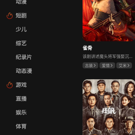
动漫
短剧
少儿
综艺
雀骨
该剧讲述魔头将军强娶沉迷机关术的财迷假千金，两人从契约夫妻起步，在生死局中互扒马甲，爱意与杀意交织共生。过程中他们揭露朝堂阴谋，破解生死乱局，最终共同守护家国太平，融合了权谋、爱情、冒险等多重元素，情节跌宕起伏。
纪录片
古装
爱情
艾米
动态漫
侯明昊
马秋元
游戏
直播
娱乐
体育