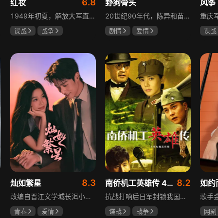
1
6.8
红妆
野狗骨头
风筝
1949年初夏，解放大军直抵上海，国民党国防部保密局的中共地下党员邓家骥奉命撤往台湾，其妻同为地下党的沈荷因临产被留在上海。新中国成立之初，面对敌特的破坏活动，斗争形势严峻，沈荷隐藏真实身份，继续与敌人展开新一轮斗争，在隐秘战线坚守信仰，为新政权的稳定默默奉献。
20世纪90年代，陈异和苗靖因父母相识结缘，从充满敌意到彼此依靠，后因家庭变故不得不相依为命。大学时苗靖告白，陈异却因纵火案逼她离开藤城。多年后重逢，陈异为保护苗靖以身入局，两人并肩对抗走私团伙，最终陈异告白，两人终成眷属。
谍战
战争
剧情
爱情
谍战
张歆艺
宋威龙
张婧仪
柳云
田征
李小
1
8.3
8.2
灿如繁星
南侨机工英雄传 43集版
如约
改编自晋江文学城长洱小说《狭路》，讲述心理学博士林晚星遭遇变故后返乡任教，邂逅顶级教练王法，带领垫底差生逆袭追梦的热血救赎故事。林晚星用“自由式”教育，培养少年们的独立人格，帮他们学会生活、融洽自我、发现所爱、勇于追求，诠释“不远狭路，终见光明”的成长内核。
抗战打响后日军封锁我国运输路线，神鼓滇缅公路撑起抗战后勤补给，因急缺司机和技工，三千余名南洋华侨毅然归国共赴国难。方家兄弟是典型代表，大哥方天海表面投靠日军实为中共地下工作者，委曲求全游走生死间；弟弟方千树从纨绔子弟成长为抗日战士。剧集以真实历史为背景，展现华侨爱国情怀与民族大义。
青春
爱情
谍战
战争
网剧