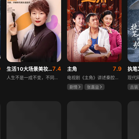
0
7.4
7.9
生活10大场景美妆秘籍
主角
执笔
人生不是一成不变，不同的场合不同的角色，适宜的妆容造型往往能帮助人们建立自信、破冰社交，开启一个良好开端，做到事半功倍。姜月辉老师亲自打造的《10大生活场景角色妆容课程》，将针对不同的生活场景和角色需求，教授相应的妆容造型技巧，让学员轻松驾驭每个人生角色，打造出适合自己的妆容，提升个人形象和气质。
电视剧《主角》讲述秦腔名伶忆秦娥阴差阳错被舅舅胡三元带入剧团，历经近半个世纪兴衰起伏，从牧羊女成长为一代秦腔名伶的故事，剧集以秦腔发展为脉络映射大历史起落，反映中国社会四十年变迁中普通人的情感生活与命运，展现传统艺术传承与时代变迁的交织。
剧情
张嘉益
古装
刘浩存
秦海璐
夏小