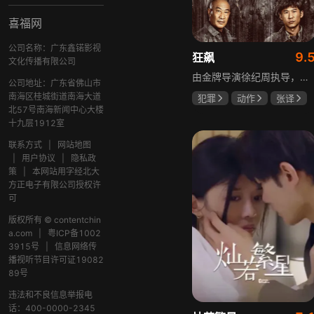
喜福网
公司名称：广东鑫锘影视
9.
狂飙
文化传播有限公司
由金牌导演徐纪周执导，张译、张颂文、李一桐、张志坚、吴刚领衔主演，倪大红、韩童生、李建义特邀主演的中央政法委重点项目。一部扫黑除恶坚决斗争的回忆录，横跨20年的群像叙事全景式展现时代变迁下的黑白较量与复杂人性。
公司地址：广东省佛山市
南海区桂城街道南海大道
犯罪
动作
张译
北57号南海新闻中心大楼
张颂文
李一桐
十九层1912室
联系方式
|
网站地图
|
用户协议
|
隐私政
策
|
本网站用字经北大
方正电子有限公司授权许
可
版权所有 © contentchin
a.com
|
粤ICP备1002
3915号
|
信息网络传
播视听节目许可证19082
89号
违法和不良信息举报电
话：400-0000-2345