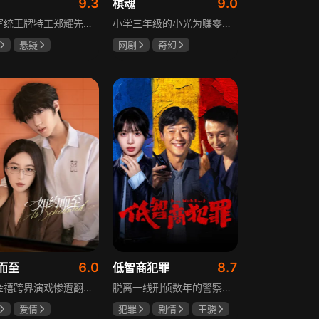
9.3
9.0
棋魂
重庆军统王牌特工郑耀先实为潜伏的中共特工“风筝”，上线牺牲后他与组织失联，解放后化名周志乾继续提供情报。身份证实后他仍协助破获特务案，三十年情报生涯中他遭敌人追杀、妻离子散，为国家牺牲是他的人生价值。
小学三年级的小光为赚零用钱到爷爷家寻宝，偶然翻出旧棋盘，接触棋盘的一瞬间，附身棋盘中的棋士褚嬴的灵魂进入了小光体内。后来小光在学校围棋会所结识少年天才小亮，为测试褚嬴实力，小光贸然与小亮对弈并小胜，他误以为褚嬴棋力平平，小亮却大受打击。数日后小亮再次挑战，再次惨败在褚嬴手下，二人从此成了相爱相杀的棋坛宿敌。在褚嬴指导下，小光进步神速，逐渐对围棋产生兴趣，最终在全国大赛与小亮激战中，褚嬴下出绝妙一局，小光却看出更高一着，终于在自己努力、褚嬴帮助和与小亮的磨练中，独立对弈，燃起真正的棋魂。
悬疑
网剧
奇幻
龙
罗海琼
胡先煦
张超
冉
郝富申
6.0
8.7
而至
低智商犯罪
歌手金禧跨界演戏惨遭翻车，全网群嘲演技拉胯！不服输的他另辟蹊径，转行试水音乐剧，誓要逆袭打脸。机缘巧合下，他对高冷硬核的金牌音乐剧导演宁瑾一见心动，两人意外留下暧昧一吻，转头试镜现场再度狭路相逢。 宁瑾本就抵触偶像跨界，对半路空降的流量新人金禧百般严苛，花式魔鬼训练轮番上线。金禧顶住剧团前辈排挤、同行暗算、舆论刁难等重重危机，日夜苦练打磨演技，慢慢褪去偶像光环、解锁真实自我，一点点打动高冷导演和剧团众人。 一路走来，二人历经误会争执、事业危机、亲情心结、分手磨合多重考验，在并肩拯救濒临倒闭的剧团、携手打磨《倩女幽魂》剧目、共渡舞台难关的过程中，情愫渐生、双向治愈。最终剧目首演大获成功，叛逆
脱离一线刑侦数年的警察张一昂，因省厅匿名举报信被派往三江口调查。他刚到就遇刑警队长被害，洗清嫌疑时意外抓获连环杀人案凶手，迅速建立声望。张一昂锁定当地富商周荣团伙，蠢贼间勾心斗角的蝴蝶效应助警方屡建奇功，最终查明同僚遇害真相，让真凶落网。剧集以喜剧风格展现刑侦故事，充满黑色幽默。
爱情
犯罪
剧情
王骁