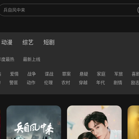
动漫
综艺
短剧
年度最热
最新上线
装
爱情
战争
谍战
罪案
悬疑
家庭
军旅
喜
幻
警匪
动作
伦理
农村
穿越
年代
剧情
励