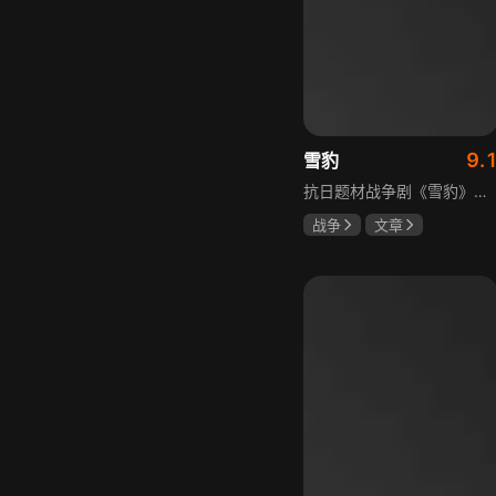
9.
雪豹
抗日题材战争剧《雪豹》讲述抗日女学生陈怡是一个在革命道路上逐渐成长起来的优秀青年。从慷慨激昂的热血学生，到成熟稳重的革命战士，甚至执行任务的时候还要扮演性格大胆奔放的交际花，打入到敌人内部获取情报。在做情报工作时，与搭档张楚扮假夫妻，多次身陷险境命悬一线。周卫国原本是一名玩世不恭的富家子弟，却不乏热血，抗战时为了保护初恋女友，举枪杀了一名日本人，由此改名换姓走上了革命道路，从国民党中央军校到德国军校，再到回国创建中国第一支特战部队，成为了一个真正的传奇英雄。
战争
文章
陶飞霏
朱杰