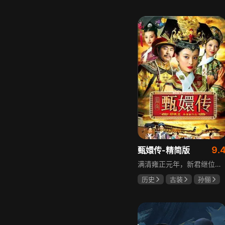
邵思涵
刘立胜
9.
甄嬛传-精简版
满清雍正元年，新君继位后朝堂看似祥和实则暗流涌动，后宫华妃与皇后分庭抗礼，各方势力裹挟其中凶险异常，太后主持选秀拉开帷幕，大理寺少卿甄远道长女甄嬛意外得雍正赏识步入皇宫，在皇后与华妃的夹击下，甄嬛小心周旋忍辱负重，不得不用智慧保护自己，一次次卷入残酷宫闱斗争。
历史
古装
孙俪
陈建斌
蔡少芬