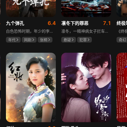
5
6.4
7.1
九个弹孔
凛冬下的罪恶
终极
白色恐怖时期，年少的李智信家破人亡后投身革命武装，因作战有勇有谋获“小狼崽子”绰号。他长期率部孤悬敌后，与日寇、反动派对决，多次负伤仍不改初心。凭借坚韧意志，他从游击队员成长为新四军干部、解放军司令员，身上的九个弹孔是他践行革命誓言、见证成长的勋章。
凛冬，一精神病女子拦车报案，称丈夫杀人，刑警沈栋梁吴红兵由此揭开系列碎尸案真相。然而风浪未平，储蓄所抢劫杀人案，少女失踪案，流窜抢车案接连发生，沈栋梁与吴红兵追凶之际，竟牵出改变二人命运的人性悲剧。
年代
网剧
张桐
悬疑
犯罪
奇幻
何雨虹
李桓
吴昊宸
张睿
曾舜
王大奇
哈妮