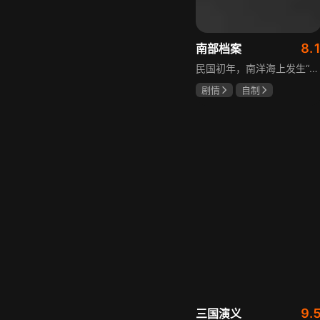
8.
南部档案
民国初年，南洋海上发生“水鬼望乡”离奇命案，张家外派调查神秘事务的南部档案馆坐办张海盐、张海虾二人搭档亲往调查，却意外卷入了一个用于猎杀海外张家人的绝命死局。张海虾以自己的死谋局求解，送张海盐上了“南安号”巨轮回厦城以图他能够有一线生机，但这趟波澜诡谲的航程似乎才刚刚起航，一手遮天的军阀大佬、单纯执着的少年账房、还有十年未见的至亲故人……张海盐独自面对着接踵而至的意外，而当他踏上厦城的那一刻，真正属于两个少年的命运才初初开始转动。
剧情
自制
张新成
丁禹兮
姜珮瑶
9.
三国演义