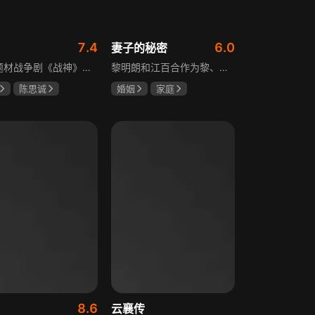
7.4
6.0
妻子的秘密
抗战题材战争剧《战神》讲述太行山一带，八路军游击队司令龙大谷骁勇善战、机智过人，15岁就参加了红军，身经百战，被军中将士们奉为“战神”。抗日战争爆发前，龙大谷因在抗大学习期间为替警卫员李广出头，一时冲动出手打了同期学员张道平，受了处分。以至于在红军缩编为八路军之时，龙大谷从原来的红军副师长降为游击队司令，随行上任的只有警卫员李广和参谋刘水泉二人，以及上级领导田烽给他的五十块大洋。即便如此，龙大谷依然不屈不挠，硬是在山西这块热土上平地拉起一支敢打、能拼、必胜，号称“龙支队”的作战队伍，凭借丰富的作战经验打赢了一场又一场的恶战，威震敌方！
黎明朗和江百合作为黎、江两大集团的继承人，即将订婚，一场完美婚姻却在一日之间沦为悲剧前奏。订婚当日变故夺去百合父母生命，她临危受命挑起江氏重担，明朗不顾家人反对将她接进黎家。黎母想赶走百合，秘书宁夏誓夺回明朗，大哥黎天图谋篡夺黎氏家产，三个家庭命运就此牵动。千万巨债、身世之谜、婆媳之争、丧子之痛等接踵而至，明朗与百合的爱情历经重重危机，迷失的错爱能否被真情指引。
陈思诚
婚姻
家庭
坤
于荣光
刘恺威
赵丽颖
关智斌
8.6
云襄传