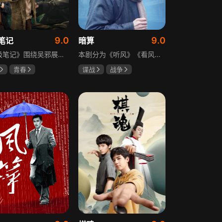
9.0
9.0
笔记
暗算
《终极笔记》围绕吴邪展开，他因好奇三叔经历，历险归来收神秘录像带后卷入阴谋，只身闯格尔木疗养院偶遇张起灵等六人组队，在西王母宫发现陨玉，却遇三叔失踪、张起灵失忆。众人寻记忆探张家古楼，因裘德考介入受阻，后联手霍老太再探遭意外，谜团未解，吴邪被迫伪装成三叔，剧情充满冒险与悬疑。
本剧分为《听风》《看风》和《捕风》三个篇章，三者在时间关系及故事上相对独立，又千丝万缕。听风，即无线电侦听者，是一群“靠耳朵打江山”的人，他们的耳朵可以听到天外之音、无声之音、秘密之音。看风，即密码破译的人，是一群“善于神机妙算”的人，他们的慧眼可以识破天机、释读天书、看阅无字之书。捕风，即我党地下工作者，在国民党大肆实施白色恐怖时期，他们是牺牲者更是战斗者，乔装打扮深入虎穴，迎风而战，为缔造共和国立下不朽的丰功伟业。
青春
谍战
战争
晞
肖宇梁
柳云龙
祝希娟
克孜
高明