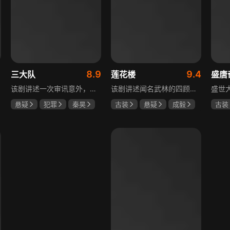
1
8.9
9.4
三大队
莲花楼
盛唐
该剧讲述一次审讯意外，三大队刑警程兵入狱服刑，队友受牵连脱警、降职，曾经的警界精英三大队分崩离析。十年牢狱，程兵重获自由，失去一切，而案件的犯罪嫌疑人王大勇依旧在逃。穿一天警服，终身是正义，不甘化作执着，利刃再次出鞘，程兵和三大队的兄弟重新集结踏上追凶之路，在孤独漫长的旅途中配合警方千里追凶，也在这苦行僧一样的历程中重新找到人生的坐标和生命的意义。本片根据原载于“网易人间”作者深蓝的《请转告局长，三大队任务完成》改编。
该剧讲述闻名武林的四顾门门主李相夷在一次大战后身受重伤，从此退隐江湖成为淡泊名利的“假神医”李莲花。他遇到新交方多病与旧敌笛飞声后，重新卷入江湖。江湖暗流涌动，疑团扑朔迷离，抽丝剥茧方能断出真相，一段荡气回肠的侠义情即将热血展开，展现了侠义、探案与江湖恩怨交织的精彩故事。
悬疑
犯罪
秦昊
古装
悬疑
成毅
古装
李乃文
陈明昊
曾舜晞
肖顺尧
何泓
何泊