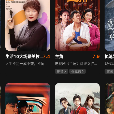
0
7.4
7.9
生活10大场景美妆秘籍
主角
执笔
人生不是一成不变，不同的场合不同的角色，适宜的妆容造型往往能帮助人们建立自信、破冰社交，开启一个良好开端，做到事半功倍。姜月辉老师亲自打造的《10大生活场景角色妆容课程》，将针对不同的生活场景和角色需求，教授相应的妆容造型技巧，让学员轻松驾驭每个人生角色，打造出适合自己的妆容，提升个人形象和气质。
电视剧《主角》讲述秦腔名伶忆秦娥阴差阳错被舅舅胡三元带入剧团，历经近半个世纪兴衰起伏，从牧羊女成长为一代秦腔名伶的故事，剧集以秦腔发展为脉络映射大历史起落，反映中国社会四十年变迁中普通人的情感生活与命运，展现传统艺术传承与时代变迁的交织。
剧情
张嘉益
古装
刘浩存
秦海璐
夏小