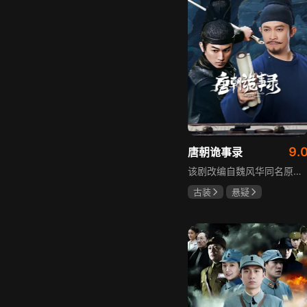
9.
唐朝诡事录
该剧改编自魏风华同名原著，讲述繁华大唐盛世下发生的一系列奇闻异事。长安金吾卫中郎将卢凌风与狄公亲传弟子苏无名携手，共破《长安红茶》《石桥图》等九个诡异案件，从新娘失踪案到宫廷秘闻，从朝堂到乡间，他们在破案过程中相互了解，逐渐成长，共同守护苍生，担负起挽救社稷于危急的使命。
古装
悬疑
杨旭文
杨志刚
郜思雯