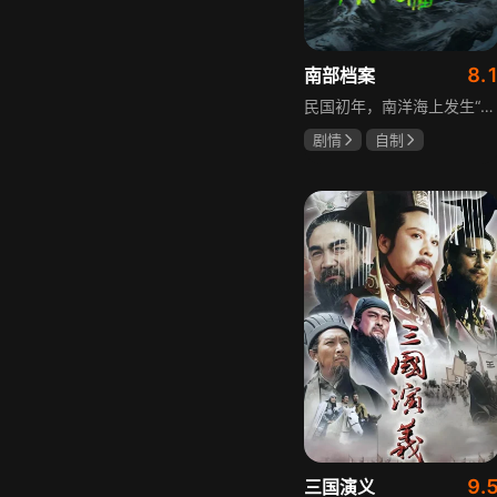
8.
南部档案
民国初年，南洋海上发生“水鬼望乡”离奇命案，张家外派调查神秘事务的南部档案馆坐办张海盐、张海虾二人搭档亲往调查，却意外卷入了一个用于猎杀海外张家人的绝命死局。张海虾以自己的死谋局求解，送张海盐上了“南安号”巨轮回厦城以图他能够有一线生机，但这趟波澜诡谲的航程似乎才刚刚起航，一手遮天的军阀大佬、单纯执着的少年账房、还有十年未见的至亲故人……张海盐独自面对着接踵而至的意外，而当他踏上厦城的那一刻，真正属于两个少年的命运才初初开始转动。
剧情
自制
张新成
丁禹兮
姜珮瑶
9.
三国演义