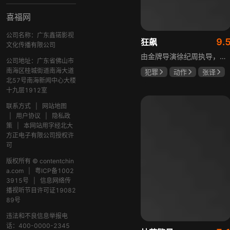
喜福网
公司名称：广东鑫锘影视
9.
狂飙
文化传播有限公司
由金牌导演徐纪周执导，张译、张颂文、李一桐、张志坚、吴刚领衔主演，倪大红、韩童生、李建义特邀主演的中央政法委重点项目。一部扫黑除恶坚决斗争的回忆录，横跨20年的群像叙事全景式展现时代变迁下的黑白较量与复杂人性。
公司地址：广东省佛山市
南海区桂城街道南海大道
犯罪
动作
张译
北57号南海新闻中心大楼
张颂文
李一桐
十九层1912室
联系方式
|
网站地图
|
用户协议
|
隐私政
策
|
本网站用字经北大
方正电子有限公司授权许
可
版权所有 © contentchin
a.com
|
粤ICP备1002
3915号
|
信息网络传
播视听节目许可证19082
89号
违法和不良信息举报电
话：400-0000-2345