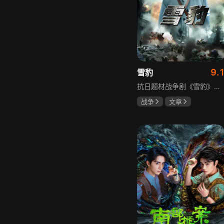
9.
雪豹
抗日题材战争剧《雪豹》讲述抗日女学生陈怡是一个在革命道路上逐渐成长起来的优秀青年。从慷慨激昂的热血学生，到成熟稳重的革命战士，甚至执行任务的时候还要扮演性格大胆奔放的交际花，打入到敌人内部获取情报。在做情报工作时，与搭档张楚扮假夫妻，多次身陷险境命悬一线。周卫国原本是一名玩世不恭的富家子弟，却不乏热血，抗战时为了保护初恋女友，举枪杀了一名日本人，由此改名换姓走上了革命道路，从国民党中央军校到德国军校，再到回国创建中国第一支特战部队，成为了一个真正的传奇英雄。
战争
文章
陶飞霏
朱杰