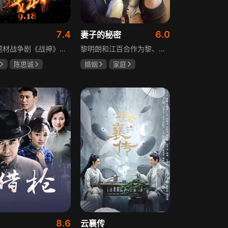
7.4
6.0
妻子的秘密
抗战题材战争剧《战神》讲述太行山一带，八路军游击队司令龙大谷骁勇善战、机智过人，15岁就参加了红军，身经百战，被军中将士们奉为“战神”。抗日战争爆发前，龙大谷因在抗大学习期间为替警卫员李广出头，一时冲动出手打了同期学员张道平，受了处分。以至于在红军缩编为八路军之时，龙大谷从原来的红军副师长降为游击队司令，随行上任的只有警卫员李广和参谋刘水泉二人，以及上级领导田烽给他的五十块大洋。即便如此，龙大谷依然不屈不挠，硬是在山西这块热土上平地拉起一支敢打、能拼、必胜，号称“龙支队”的作战队伍，凭借丰富的作战经验打赢了一场又一场的恶战，威震敌方！
黎明朗和江百合作为黎、江两大集团的继承人，即将订婚，一场完美婚姻却在一日之间沦为悲剧前奏。订婚当日变故夺去百合父母生命，她临危受命挑起江氏重担，明朗不顾家人反对将她接进黎家。黎母想赶走百合，秘书宁夏誓夺回明朗，大哥黎天图谋篡夺黎氏家产，三个家庭命运就此牵动。千万巨债、身世之谜、婆媳之争、丧子之痛等接踵而至，明朗与百合的爱情历经重重危机，迷失的错爱能否被真情指引。
陈思诚
婚姻
家庭
坤
于荣光
刘恺威
赵丽颖
关智斌
8.6
云襄传