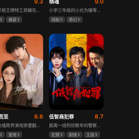
9.3
9.0
棋魂
重庆军统王牌特工郑耀先实为潜伏的中共特工“风筝”，上线牺牲后他与组织失联，解放后化名周志乾继续提供情报。身份证实后他仍协助破获特务案，三十年情报生涯中他遭敌人追杀、妻离子散，为国家牺牲是他的人生价值。
小学三年级的小光为赚零用钱到爷爷家寻宝，偶然翻出旧棋盘，接触棋盘的一瞬间，附身棋盘中的棋士褚嬴的灵魂进入了小光体内。后来小光在学校围棋会所结识少年天才小亮，为测试褚嬴实力，小光贸然与小亮对弈并小胜，他误以为褚嬴棋力平平，小亮却大受打击。数日后小亮再次挑战，再次惨败在褚嬴手下，二人从此成了相爱相杀的棋坛宿敌。在褚嬴指导下，小光进步神速，逐渐对围棋产生兴趣，最终在全国大赛与小亮激战中，褚嬴下出绝妙一局，小光却看出更高一着，终于在自己努力、褚嬴帮助和与小亮的磨练中，独立对弈，燃起真正的棋魂。
悬疑
网剧
奇幻
龙
罗海琼
胡先煦
张超
冉
郝富申
6.6
8.7
而至
低智商犯罪
歌手金禧跨界演戏惨遭翻车，全网群嘲演技拉胯！不服输的他另辟蹊径，转行试水音乐剧，誓要逆袭打脸。机缘巧合下，他对高冷硬核的金牌音乐剧导演宁瑾一见心动，两人意外留下暧昧一吻，转头试镜现场再度狭路相逢。 宁瑾本就抵触偶像跨界，对半路空降的流量新人金禧百般严苛，花式魔鬼训练轮番上线。金禧顶住剧团前辈排挤、同行暗算、舆论刁难等重重危机，日夜苦练打磨演技，慢慢褪去偶像光环、解锁真实自我，一点点打动高冷导演和剧团众人。 一路走来，二人历经误会争执、事业危机、亲情心结、分手磨合多重考验，在并肩拯救濒临倒闭的剧团、携手打磨《倩女幽魂》剧目、共渡舞台难关的过程中，情愫渐生、双向治愈。最终剧目首演大获成功，叛逆
脱离一线刑侦数年的警察张一昂，因省厅匿名举报信被派往三江口调查。他刚到就遇刑警队长被害，洗清嫌疑时意外抓获连环杀人案凶手，迅速建立声望。张一昂锁定当地富商周荣团伙，蠢贼间勾心斗角的蝴蝶效应助警方屡建奇功，最终查明同僚遇害真相，让真凶落网。剧集以喜剧风格展现刑侦故事，充满黑色幽默。
爱情
犯罪
剧情
王骁