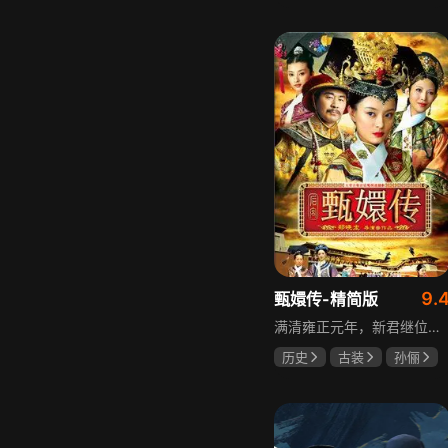
邵思涵
刘立胜
9.
甄嬛传-精简版
满清雍正元年，新君继位后朝堂看似祥和实则暗流涌动，后宫华妃与皇后分庭抗礼，各方势力裹挟其中凶险异常，太后主持选秀拉开帷幕，大理寺少卿甄远道长女甄嬛意外得雍正赏识步入皇宫，在皇后与华妃的夹击下，甄嬛小心周旋忍辱负重，不得不用智慧保护自己，一次次卷入残酷宫闱斗争。
历史
古装
孙俪
陈建斌
蔡少芬