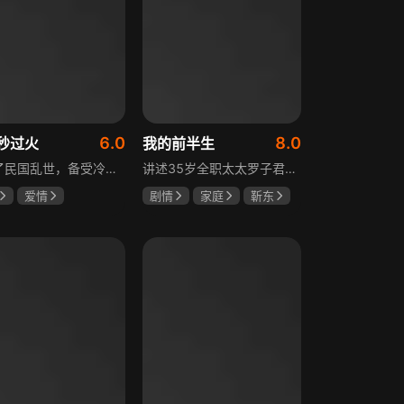
6.0
8.0
秒过火
我的前半生
讲述了民国乱世，备受冷眼的世家少爷慕容清峄与饱受苦难的复仇孤女任素素阴差阳错结缘相识，却因误会含恨而别。两人再重逢，却身份错位，陷入爱恨交织的极限拉扯中。二人历经世事波折与生离死别，最后携手直面乱世危局。
讲述35岁全职太太罗子君因丈夫突然离婚陷入人生谷底，带孩子闯入社会，从安逸走向落魄。贺涵作为事业有成的精英，平静生活被罗子君打破，需应对各类突发状况。生活逼迫罗子君重拾骨气，贺涵也收获温暖，二人历经波折，罗子君实现自我成长，贺涵也找到人生新方向，展现都市女性蜕变与情感纠葛。
爱情
剧情
家庭
靳东
然
张凌赫
马伊琍
袁泉