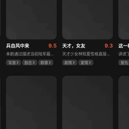
9.5
9.3
兵自风中来
天才，女友
这一
本剧通过描述当前陆军最具新型作战特色的特战、空突、侦察、信息等代表性兵种的官兵练兵备战，在历次实战演习中磨砺意志技能、逐渐形成新质作战能力等故事，反映了某集团军党委坚决落实习主席新时代强军思想，着眼打造一流陆军，谋划转型，大力推进战斗力建设的历史担当，浓缩了陆军官兵改革面前备战打仗矢志强军的铁血追求、展现了新时代陆军官兵积极投身军队转型的全新风貌，是一部融合备战打仗、青春成长励志、英雄主义传承，同时将军人荣誉、使命、爱情熔为一炉的军事题材正能量大剧。
天才少女林知夏性格直接、不善交际，从小没有好友。考入省一中后，她因解题比拼与性格阳光的学霸江逾白相识并成为同桌。作为社交达人的江逾白帮林知夏融入集体交到汤婷婷、段启言、沈负暄、金百慧等朋友，林知夏为表达感谢帮他补习功课，两人渐渐从竞争走向互助，最终成为最好的朋友。俩人还一同解决同学被骗、一起参加社团活动与省数学竞赛，在这个过程中，江逾白对林知夏感情渐深，但只把爱意埋在心里。林知夏被保送复旦后，江逾白准备在毕业之旅对她告白，却因母亲卷入诈骗案而遗憾离开，俩人最终能否冲破阻碍走到一起
军旅
励志
欧豪
剧情
爱情
复仇
蓝盈莹
丁勇岱
田曦薇
胡一天
王楚
厉嘉琪
毛孩