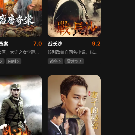
7.0
9.2
奇案
战长沙
盛世大唐，太守之女李静澜天赋异禀，擅验尸断案，与神秘“鬼探”决明、武艺高强的捕快苏御安联手追凶，揭开一桩桩离奇悬案：双生姐妹的生死置换、跨越十七年的书生冤案、雅集会上的连环仪式杀人等。在迷雾与鲜血中，李静澜与决明暗生情愫，彼此扶持，坚守心中正道，挣脱宿命桎梏。盛世灯火之下，他们以智慧与勇气涤荡污浊，书写下一段守护正义与清明的传奇。
该剧改编自同名小说，以中国近代史上著名的“长沙会战”为背景，借由长沙城一户普通胡姓人家在战争中的命运浮沉，展现战火的无情以及在日军铁蹄侵略下中华儿女奋起抗战的不屈精神。1938年10月日军攻陷武汉，长沙危在旦夕，城中茶园巷的胡家人在孙女婿薛君山的支持下，为最宠爱的龙凤胎湘湘和小满安排退路。薛君山先将湘湘介绍给留洋归来保卫长沙的顾清明，可惜二人一见面便势同水火，薛君山只好另选人家。湘湘订婚当日，蒋介石密令火烧长沙，因指挥失当酿成巨大灾难，繁华古城毁于一旦，很多人包括湘湘的未婚夫一家被活活烧死。焦土上，各地英雄儿女齐聚长沙，和湖南人民一起阻挡敌人铁蹄，胡家人也在劫难中演绎了一幕幕悲欢离合。
网剧
战争
霍建华
姗
李菲
杨紫
任程伟
远