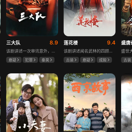
1
8.9
9.4
三大队
莲花楼
盛唐
该剧讲述一次审讯意外，三大队刑警程兵入狱服刑，队友受牵连脱警、降职，曾经的警界精英三大队分崩离析。十年牢狱，程兵重获自由，失去一切，而案件的犯罪嫌疑人王大勇依旧在逃。穿一天警服，终身是正义，不甘化作执着，利刃再次出鞘，程兵和三大队的兄弟重新集结踏上追凶之路，在孤独漫长的旅途中配合警方千里追凶，也在这苦行僧一样的历程中重新找到人生的坐标和生命的意义。本片根据原载于“网易人间”作者深蓝的《请转告局长，三大队任务完成》改编。
该剧讲述闻名武林的四顾门门主李相夷在一次大战后身受重伤，从此退隐江湖成为淡泊名利的“假神医”李莲花。他遇到新交方多病与旧敌笛飞声后，重新卷入江湖。江湖暗流涌动，疑团扑朔迷离，抽丝剥茧方能断出真相，一段荡气回肠的侠义情即将热血展开，展现了侠义、探案与江湖恩怨交织的精彩故事。
悬疑
犯罪
秦昊
古装
悬疑
成毅
古装
李乃文
陈明昊
曾舜晞
肖顺尧
何泓
何泊