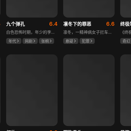
5
6.4
6.6
九个弹孔
凛冬下的罪恶
终极
白色恐怖时期，年少的李智信家破人亡后投身革命武装，因作战有勇有谋获“小狼崽子”绰号。他长期率部孤悬敌后，与日寇、反动派对决，多次负伤仍不改初心。凭借坚韧意志，他从游击队员成长为新四军干部、解放军司令员，身上的九个弹孔是他践行革命誓言、见证成长的勋章。
凛冬，一精神病女子拦车报案，称丈夫杀人，刑警沈栋梁吴红兵由此揭开系列碎尸案真相。然而风浪未平，储蓄所抢劫杀人案，少女失踪案，流窜抢车案接连发生，沈栋梁与吴红兵追凶之际，竟牵出改变二人命运的人性悲剧。
年代
网剧
张桐
悬疑
犯罪
奇幻
何雨虹
李桓
吴昊宸
张睿
曾舜
王大奇
哈妮