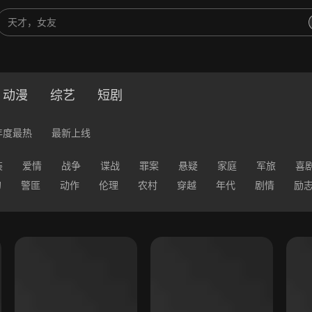
动漫
综艺
短剧
年度最热
最新上线
装
爱情
战争
谍战
罪案
悬疑
家庭
军旅
喜
幻
警匪
动作
伦理
农村
穿越
年代
剧情
励