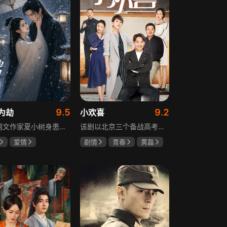
9.5
9.2
为劫
小欢喜
现代网文作家夏小树身患绝症，临终前未能完成最后一部长篇小说，带着遗憾离世，却意外穿越进自己笔下的世界，成为书中的明月公主。夏小树步步为营，一次次改写危机。当夏小树耗尽预知，失去剧本掌控，她和萧景琰的命运急转直下。萧景琰被逼另娶他人，两人被迫私奔，却在曙光初现时遭遇追兵——夏小树中箭身亡，萧景琰抱着她痛不欲生。十年后，登基为帝的萧景琰在上元灯会上，遇见一个提着兔子灯的姑娘，与当年的明月一模一样……
该剧以北京三个备战高考的家庭为核心，讲述童文洁与方一凡、宋倩与乔英子、季胜利与季杨杨这几组亲子，在升学压力下，围绕成绩、陪伴、沟通等问题产生的矛盾与磨合，展现了中年家长与青春期孩子共同成长的温馨故事。
爱情
剧情
青春
黄磊
树
萧景琰
海清
陶虹