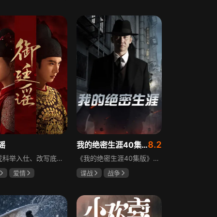
霆
赵尧珂
田曦薇
王传君
攀
8.2
谣
我的绝密生涯40集版
立志凭科举入仕、改写底层命运的孤女孟廷辉因意外结识微服私访的少年新帝英寡，二人联手铲除沙州官匪，英寡赏识其胆识智谋，暗中助力她赴京赶考。孟廷辉入京后遭科举舞弊构陷，凭智勇自证清白，被英寡破格任命为察闻院主事，清查虎啸帮、晚香阁等黑恶势力，逐步牵出血月会复国阴谋与朝堂权斗。二人从君臣知己渐生情愫，历经身世谜团、朝堂阻力与边境战乱，最终平定叛乱、整肃朝纲，携手共护江山万民。
《我的绝密生涯40集版》以1931年东北为背景，苏联特使引发暗杀行动，商人关郁达卷入被重伤失踪，妻子谭梓君带家人在新京安顿。八年后关郁达打入日本特务机关为我党提供情报，与谭梓君相遇却因身份不能相认，谭梓君心中充满怀疑。
爱情
谍战
战争
远
吴谨言
黄志忠
左小青
吴刚