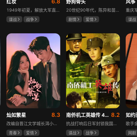
1
6.8
红妆
野狗骨头
风筝
1949年初夏，解放大军直抵上海，国民党国防部保密局的中共地下党员邓家骥奉命撤往台湾，其妻同为地下党的沈荷因临产被留在上海。新中国成立之初，面对敌特的破坏活动，斗争形势严峻，沈荷隐藏真实身份，继续与敌人展开新一轮斗争，在隐秘战线坚守信仰，为新政权的稳定默默奉献。
20世纪90年代，陈异和苗靖因父母相识结缘，从充满敌意到彼此依靠，后因家庭变故不得不相依为命。大学时苗靖告白，陈异却因纵火案逼她离开藤城。多年后重逢，陈异为保护苗靖以身入局，两人并肩对抗走私团伙，最终陈异告白，两人终成眷属。
谍战
战争
剧情
爱情
谍战
张歆艺
宋威龙
张婧仪
柳云
田征
李小
1
8.3
8.2
灿如繁星
南侨机工英雄传 43集版
如约
改编自晋江文学城长洱小说《狭路》，讲述心理学博士林晚星遭遇变故后返乡任教，邂逅顶级教练王法，带领垫底差生逆袭追梦的热血救赎故事。林晚星用“自由式”教育，培养少年们的独立人格，帮他们学会生活、融洽自我、发现所爱、勇于追求，诠释“不远狭路，终见光明”的成长内核。
抗战打响后日军封锁我国运输路线，神鼓滇缅公路撑起抗战后勤补给，因急缺司机和技工，三千余名南洋华侨毅然归国共赴国难。方家兄弟是典型代表，大哥方天海表面投靠日军实为中共地下工作者，委曲求全游走生死间；弟弟方千树从纨绔子弟成长为抗日战士。剧集以真实历史为背景，展现华侨爱国情怀与民族大义。
青春
爱情
谍战
战争
网剧