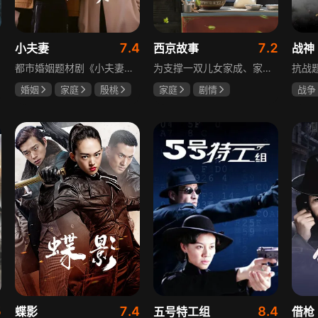
1
7.4
7.2
小夫妻
西京故事
战神
都市婚姻题材剧《小夫妻》围绕经营十年婚姻的周全与车莉展开，原本家庭美满的二人突遭变故：周全怀才不遇还意外被裁员，车莉则被迫赶鸭子上架仓促创业，不可预期的生活变动让他们的婚姻陷入僵局。而立之年的两人，在现实压力与情感拉扯中挣扎，面临诸多矛盾与考验，他们能否重新调整生活节奏，修复婚姻关系，回到幸福生活的轨道，是该剧的核心看点。
为支撑一双儿女家成、家秀的“求学大业”，一家之主罗天福携妻子慧娟进了西京城。在西京城里，罗天福见证了身边的小人物们在大城市的生存之难，自身也经历了种种艰辛：饼铺生意屡屡受挫，妻子慧娟不满他“固执守旧”的经营方式闹起分居，儿子家成无法适应从乡村到城市的生活状况不断离校出走，重重打击不断袭来，使他头一次对自己坚守多年的人生观和价值观产生怀疑。自己这样做究竟是对是错，城市是不是真的不适合他这种“坚持老一套”的人生存。女儿家秀的支持鼓励使罗天福重拾信心，那些曾经接受罗天福帮助的人也反过来帮助他，纠缠不清的矛盾随之一一化解。罗家人终于在西京这座大城扎下了根，向着美好的未来继续前行。该剧围绕农村家庭在城市的奋斗历程展开，展现了小人物的坚韧与善良，充满了励志色彩与现实关怀。
婚姻
家庭
殷桃
家庭
剧情
战争
郭京飞
齐溪
张国强
陈小艺
王丽
石安妮
5
7.4
8.4
蝶影
五号特工组
借枪