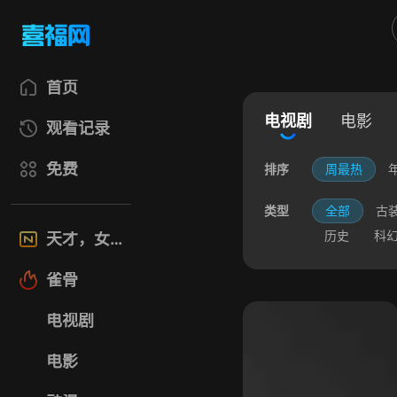
首页
电视剧
电影
观看记录
免费
排序
周最热
类型
全部
古
历史
科
天才，女友
雀骨
电视剧
电影