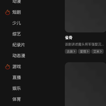
动漫
短剧
少儿
综艺
雀骨
该剧讲述魔头将军强娶沉迷机关术的财迷假千金，两人从契约夫妻起步，在生死局中互扒马甲，爱意与杀意交织共生。过程中他们揭露朝堂阴谋，破解生死乱局，最终共同守护家国太平，融合了权谋、爱情、冒险等多重元素，情节跌宕起伏。
纪录片
古装
爱情
艾米
动态漫
侯明昊
马秋元
游戏
直播
娱乐
体育