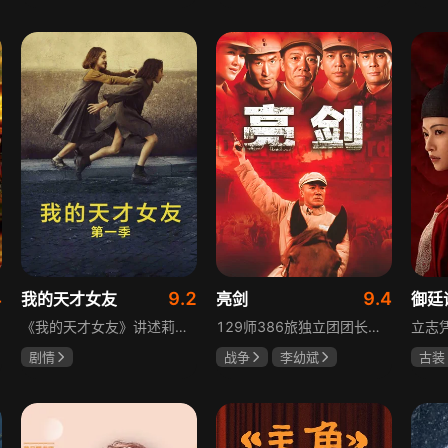
陈靖可
虞书欣
于荣光
秋瓷炫
吴俊
马伯骞
朱晓渔
高晓
4
9.2
9.4
我的天才女友
亮剑
御廷
《我的天才女友》讲述莉拉和莱侬这对好朋友的童年与少年时代。故事从友情开始，描绘女性友情的微妙变化——她们相互支持、妒忌和猜疑，又不断向外拓展，在与外部世界的试探中为自己塑形。莉拉聪明漂亮，莱侬羡慕她的天赋与决断力，两人都视对方为隐秘镜子，暗暗角力，展现女性成长中的复杂关系与自我探寻。
129师386旅独立团团长李云龙敢想敢干、不按规矩办事，脾气火爆性格直爽，带领独立团展现出敢于拼杀的劲头，接连击败坂田连队、山崎大队、山本部队，名声大噪却因屡次犯规遭贬斥。抗战时期他与国军358团团长楚云飞惺惺相惜，徐蚌会战中一较高下双双重伤，养病期间李云龙与护士田雨相恋，两人及亲人战友历经国家沧桑巨变。
剧情
战争
李幼斌
古装
伊利莎·德尔·吉尼欧
童蕾
何政军
陈哲
卢多维卡·纳斯提
吕行
玛格丽塔·马祖可