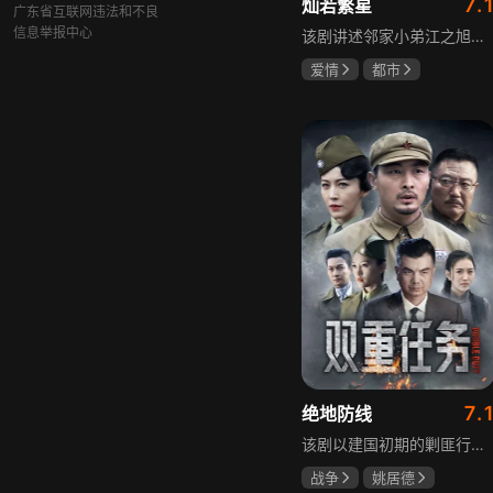
7.
灿若繁星
广东省互联网违法和不良
信息举报中心
该剧讲述邻家小弟江之旭留学归来，竟成了夏千星的顶头上司。从小管着江之旭、事事压他一头的夏千星无法接受，两人互不服气，在公司内外明争暗斗。江之旭借职位刁难夏千星，夏千星则用姐姐身份压制他，然而夏千星不知道，江之旭拼尽全力坐上这个位子，就是为了陪在她身边保护她。
爱情
都市
孙妍恩
曹景皓
毕雪
7.
绝地防线
该剧以建国初期的剿匪行动为背景，讲述中国人民解放军西线小分队追击黑山寺国民党残部的故事。小分队在执行任务过程中，严格遵照上级指示，既要完成军事目标，又全力保护沿途百姓的生命财产安全，同时对残部人员采取劝降与救治相结合的策略。最终，小分队成功控制了区域内的疫情，救出了愿意投诚的士兵，圆满完成了剿匪解救任务，展现了解放军的优良作风与使命担当。
战争
姚居德