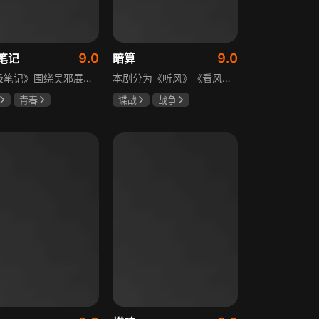
9.0
9.0
笔记
暗算
《终极笔记》围绕吴邪展开，他因好奇三叔经历，历险归来收神秘录像带后卷入阴谋，只身闯格尔木疗养院偶遇张起灵等六人组队，在西王母宫发现陨玉，却遇三叔失踪、张起灵失忆。众人寻记忆探张家古楼，因裘德考介入受阻，后联手霍老太再探遭意外，谜团未解，吴邪被迫伪装成三叔，剧情充满冒险与悬疑。
本剧分为《听风》《看风》和《捕风》三个篇章，三者在时间关系及故事上相对独立，又千丝万缕。听风，即无线电侦听者，是一群“靠耳朵打江山”的人，他们的耳朵可以听到天外之音、无声之音、秘密之音。看风，即密码破译的人，是一群“善于神机妙算”的人，他们的慧眼可以识破天机、释读天书、看阅无字之书。捕风，即我党地下工作者，在国民党大肆实施白色恐怖时期，他们是牺牲者更是战斗者，乔装打扮深入虎穴，迎风而战，为缔造共和国立下不朽的丰功伟业。
青春
谍战
战争
晞
肖宇梁
柳云龙
祝希娟
克孜
高明