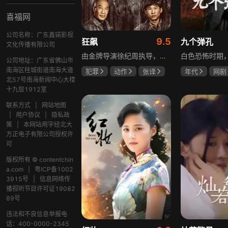
喜福网
公司名称：广东鑫锘影视
9.5
狂飙
九个弹孔
文化传播有限公司
由金牌导演徐纪周执导，张译、张颂文、李一桐、张志坚、吴刚领衔主演，倪大红、韩童生、李建义特邀主演的中央政法委重点项目。一部扫黑除恶坚决斗争的回忆录，横跨20年的群像叙事全景式展现时代变迁下的黑白较量与复杂人性。
公司地址：广东省佛山市
南海区桂城街道南海大道
犯罪
动作
张译
年代
网剧
北57号南海新闻中心大楼
张颂文
李一桐
何雨虹
李
十九层1912室
联系方式
|
网站地图
|
用户协议
|
隐私政
策
|
本网站用字经北大
方正电子有限公司授权许
可
版权所有 © contentchin
a.com
|
粤ICP备1002
3915号
|
信息网络传
播视听节目许可证19082
89号
违法和不良信息举报电
话：400-0000-2345