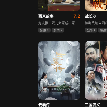
7.2
西京故事
战长沙
为支撑一双儿女家成、家秀的“求学大业”，一家之主罗天福携妻子慧娟进了西京城。在西京城里，罗天福见证了身边的小人物们在大城市的生存之难，自身也经历了种种艰辛：饼铺生意屡屡受挫，妻子慧娟不满他“固执守旧”的经营方式闹起分居，儿子家成无法适应从乡村到城市的生活状况不断离校出走，重重打击不断袭来，使他头一次对自己坚守多年的人生观和价值观产生怀疑。自己这样做究竟是对是错，城市是不是真的不适合他这种“坚持老一套”的人生存。女儿家秀的支持鼓励使罗天福重拾信心，那些曾经接受罗天福帮助的人也反过来帮助他，纠缠不清的矛盾随之一一化解。罗家人终于在西京这座大城扎下了根，向着美好的未来继续前行。该剧围绕农村家庭在城市的奋斗历程展开，展现了小人物的坚韧与善良，充满了励志色彩与现实关怀。
家庭
剧情
战争
霍建
张国强
陈小艺
杨紫
任程
石安妮
云襄传
三国演义