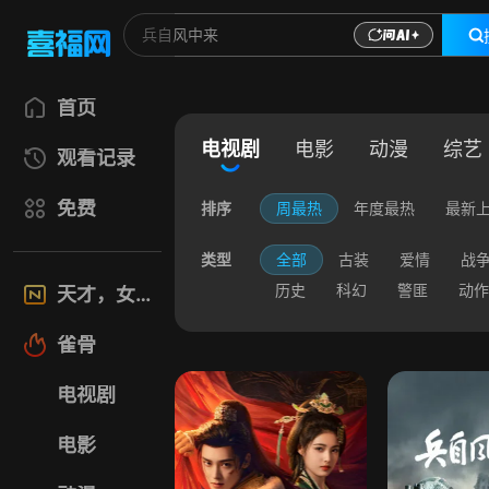
首页
电视剧
电影
动漫
综艺
观看记录
免费
排序
周最热
年度最热
最新
类型
全部
古装
爱情
战
历史
科幻
警匪
动作
天才，女友
雀骨
电视剧
电影