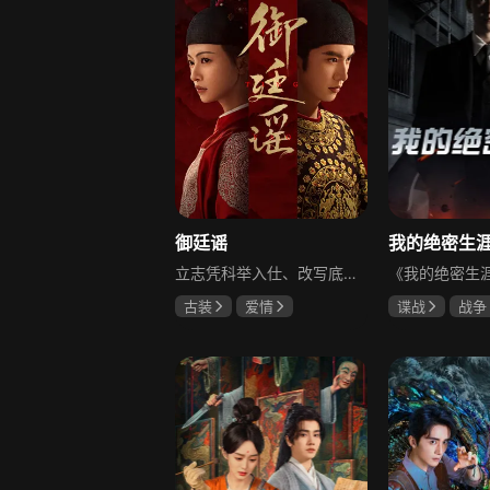
御廷谣
立志凭科举入仕、改写底层命运的孤女孟廷辉因意外结识微服私访的少年新帝英寡，二人联手铲除沙州官匪，英寡赏识其胆识智谋，暗中助力她赴京赶考。孟廷辉入京后遭科举舞弊构陷，凭智勇自证清白，被英寡破格任命为察闻院主事，清查虎啸帮、晚香阁等黑恶势力，逐步牵出血月会复国阴谋与朝堂权斗。二人从君臣知己渐生情愫，历经身世谜团、朝堂阻力与边境战乱，最终平定叛乱、整肃朝纲，携手共护江山万民。
古装
爱情
谍战
战争
陈哲远
吴谨言
黄志忠
左
吕行
吴刚