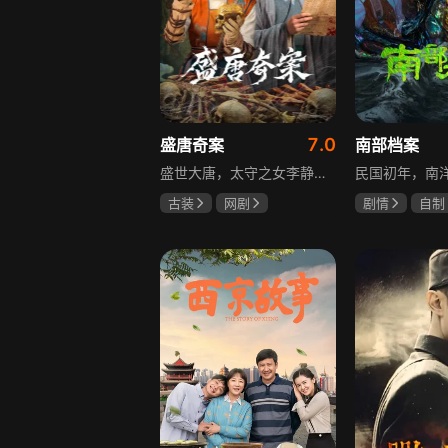
7.0
盛唐奇案
南部档案
盛世大唐，太守之女李静澜天赋异禀，擅验尸断案，与神秘“鬼探”决明、武艺高强的捕快苏御安联手追凶，揭开一桩桩离奇悬案：双生姐妹的生死置换、跨越十七年的书生冤案、雅集会上的连环仪式杀人等。在迷雾与鲜血中，李静澜与决明暗生情愫，彼此扶持，坚守心中正道，挣脱宿命桎梏。盛世灯火之下，他们以智慧与勇气涤荡污浊，书写下一段守护正义与清明的传奇。
古装
网剧
剧情
自制
何泓姗
李菲
张新成
丁
何泊远
姜珮瑶