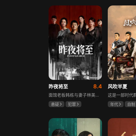
李岷城
8.4
昨夜将至
风吹半夏
面馆老板韩栋与妻子林美月看似安稳的日常之下，各自埋藏着不愿被人知晓的过往。林美月曾经的身份被旧识要挟勒索，平静生活被骤然打破；韩栋尘封二十年的秘密，也随着一场蓄意的复仇逐渐浮出水面。旧友步步紧逼，夫妻二人被卷入层层交织的危机当中。多年前的遗憾与过错、旧日姐妹间的纠葛接连爆发，多方势力相互拉扯。为守护自己的小家，夫妻俩从被动周旋开始奋力反击，在迷雾重重的恩怨里，直面所有过往造成的困局。
悬疑
犯罪
年代
自制
佟大为
王佳佳
赵丽颖
欧
马苏
李光洁