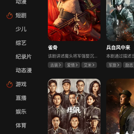
动漫
短剧
少儿
综艺
雀骨
兵自风中来
该剧讲述魔头将军强娶沉迷机关术的财迷假千金，两人从契约夫妻起步，在生死局中互扒马甲，爱意与杀意交织共生。过程中他们揭露朝堂阴谋，破解生死乱局，最终共同守护家国太平，融合了权谋、爱情、冒险等多重元素，情节跌宕起伏。
纪录片
古装
爱情
艾米
军旅
励志
动态漫
侯明昊
马秋元
蓝盈莹
丁
游戏
直播
娱乐
体育