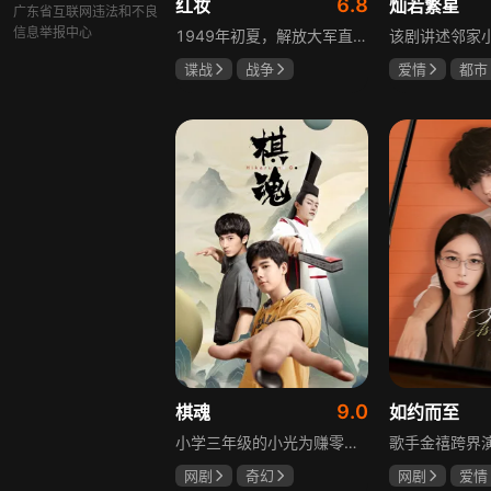
6.8
红妆
灿若繁星
广东省互联网违法和不良
信息举报中心
1949年初夏，解放大军直抵上海，国民党国防部保密局的中共地下党员邓家骥奉命撤往台湾，其妻同为地下党的沈荷因临产被留在上海。新中国成立之初，面对敌特的破坏活动，斗争形势严峻，沈荷隐藏真实身份，继续与敌人展开新一轮斗争，在隐秘战线坚守信仰，为新政权的稳定默默奉献。
谍战
战争
爱情
都市
张歆艺
孙妍恩
曹
毕雪
9.0
棋魂
如约而至
小学三年级的小光为赚零用钱到爷爷家寻宝，偶然翻出旧棋盘，接触棋盘的一瞬间，附身棋盘中的棋士褚嬴的灵魂进入了小光体内。后来小光在学校围棋会所结识少年天才小亮，为测试褚嬴实力，小光贸然与小亮对弈并小胜，他误以为褚嬴棋力平平，小亮却大受打击。数日后小亮再次挑战，再次惨败在褚嬴手下，二人从此成了相爱相杀的棋坛宿敌。在褚嬴指导下，小光进步神速，逐渐对围棋产生兴趣，最终在全国大赛与小亮激战中，褚嬴下出绝妙一局，小光却看出更高一着，终于在自己努力、褚嬴帮助和与小亮的磨练中，独立对弈，燃起真正的棋魂。
网剧
奇幻
网剧
爱情