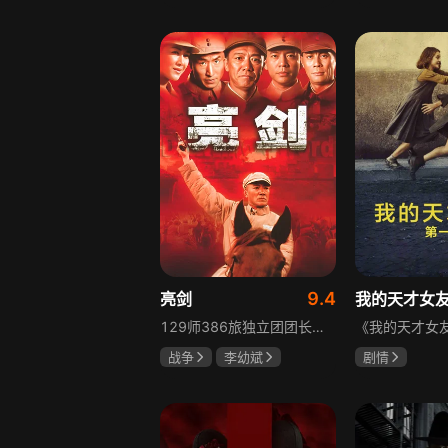
胡先煦
张超
吴俊霆
赵
郝富申
高晓攀
9.4
亮剑
我的天才女
129师386旅独立团团长李云龙敢想敢干、不按规矩办事，脾气火爆性格直爽，带领独立团展现出敢于拼杀的劲头，接连击败坂田连队、山崎大队、山本部队，名声大噪却因屡次犯规遭贬斥。抗战时期他与国军358团团长楚云飞惺惺相惜，徐蚌会战中一较高下双双重伤，养病期间李云龙与护士田雨相恋，两人及亲人战友历经国家沧桑巨变。
战争
李幼斌
剧情
童蕾
何政军
伊利莎·德尔·
卢多维卡·纳斯
玛格丽塔·马祖