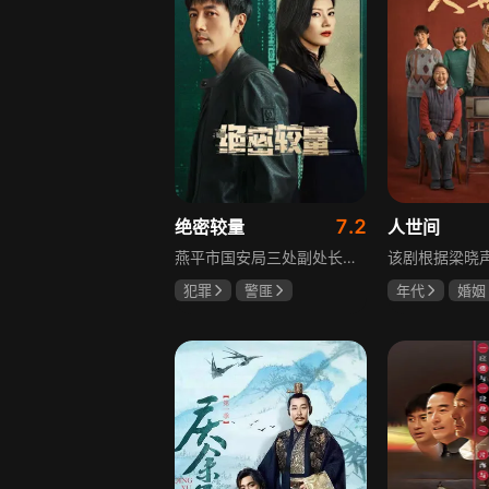
7.2
绝密较量
人世间
燕平市国安局三处副处长杨光在行动中意外卷入国际间谍阴谋，随着意外频发，他带领三处成员察觉正陷入国家机密泄露危机。杨光带领团队抽丝剥茧调查，神秘女子赵亚苧成焦点，她身份行为成谜，既阻碍真相又推动事态。杨光深入虎穴，与赵亚苧双双卷入复杂漩涡，历经磨难坚守初心，经惊心动魄斗争与巧妙决策，成功破获阴谋粉碎敌人窃取机密企图，胜利背后有个人牺牲与道德较量，新挑战仍如影随形。
犯罪
警匪
年代
婚姻
张鲁一
高圆圆
雷佳音
辛
曹炳琨
宋佳