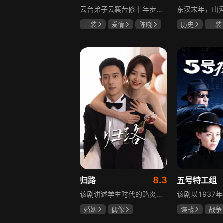
云台弟子云襄苦修十年步入江湖，闯荡中结识几位好友，体会到友谊的温暖，古怪精灵的舒亚男更让他产生朦胧情愫，和朋友们度过一段快意恩仇的时光。可好景不长，随着对昔日灭族惨案的深入调查，云襄挖出更多骇人听闻的秘密，事态急转直下，他先后经历欺骗、背叛与生死离别，还意识到曾以造福苍生为己任的云台早已堕落，云襄决定挺身而出捍卫心中正义，哪怕牺牲自己也在所不惜。
古装
爱情
陈晓
历史
古装
毛晓彤
唐晓天
唐国强
孙
鲍国安
8.3
归路
五号特工组
该剧讲述学生时代的路炎晨与归晓是彼此初恋，因路炎晨远赴警校、归晓家庭变故，两人感情无疾而终。八年后二人重逢，一句“化成灰我都认得你”尽显念念不忘。两年后，归晓与朋友丢车，万般无奈下拨通路炎晨电话，后续二人将在边境小城续写情感故事。
婚姻
偶像
谍战
战争
井柏然
谭松韵
于震
王丽