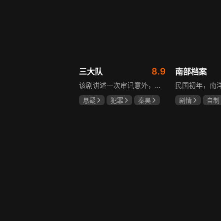
8.9
三大队
南部档案
该剧讲述一次审讯意外，三大队刑警程兵入狱服刑，队友受牵连脱警、降职，曾经的警界精英三大队分崩离析。十年牢狱，程兵重获自由，失去一切，而案件的犯罪嫌疑人王大勇依旧在逃。穿一天警服，终身是正义，不甘化作执着，利刃再次出鞘，程兵和三大队的兄弟重新集结踏上追凶之路，在孤独漫长的旅途中配合警方千里追凶，也在这苦行僧一样的历程中重新找到人生的坐标和生命的意义。本片根据原载于“网易人间”作者深蓝的《请转告局长，三大队任务完成》改编。
悬疑
犯罪
秦昊
剧情
自制
李乃文
陈明昊
张新成
丁
姜珮瑶