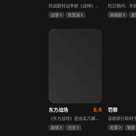
抗战题材战争剧《战神》讲述太行山一带，八路军游击队司令龙大谷骁勇善战、机智过人，15岁就参加了红军，身经百战，被军中将士们奉为“战神”。抗日战争爆发前，龙大谷因在抗大学习期间为替警卫员李广出头，一时冲动出手打了同期学员张道平，受了处分。以至于在红军缩编为八路军之时，龙大谷从原来的红军副师长降为游击队司令，随行上任的只有警卫员李广和参谋刘水泉二人，以及上级领导田烽给他的五十块大洋。即便如此，龙大谷依然不屈不挠，硬是在山西这块热土上平地拉起一支敢打、能拼、必胜，号称“龙支队”的作战队伍，凭借丰富的作战经验打赢了一场又一场的恶战，威震敌方！
战争
陈思诚
网络剧
爱
王丽坤
于荣光
冯越
魏大
赫子铭
8.6
东方战场
罚罪
《东方战场》是由孟凡耀监制、路奇执导，黄海冰、罗嘉良等众多演员主演的反映中国十四年抗战的史诗大剧。该剧是中国首部全景式展现中国十四年抗日战争辉煌历史的作品，真实再现了从1931年“9·18事变”到1945年8月15日日本战败投降期间，发生在东方战场的140多个具有影响力的事件。
剧情
历史
犯罪
警匪
马晓伟
黄海冰
黄景瑜
杨