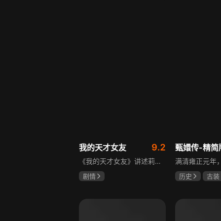
宋威龙
张婧仪
于荣光
秋
田征
朱晓渔
9.2
我的天才女友
甄嬛传-精简
《我的天才女友》讲述莉拉和莱侬这对好朋友的童年与少年时代。故事从友情开始，描绘女性友情的微妙变化——她们相互支持、妒忌和猜疑，又不断向外拓展，在与外部世界的试探中为自己塑形。莉拉聪明漂亮，莱侬羡慕她的天赋与决断力，两人都视对方为隐秘镜子，暗暗角力，展现女性成长中的复杂关系与自我探寻。
剧情
历史
古装
伊利莎·德尔·吉尼欧
陈建斌
蔡
卢多维卡·纳斯提
玛格丽塔·马祖可