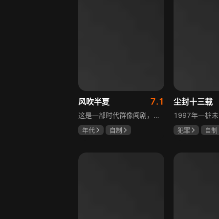
7.1
风吹半夏
尘封十三载
这是一部时代群像闯剧，改编自阿耐的小说《不得往生》，讲述以许半夏为首的有志者，抱着雄心壮志在改革开放大潮中奔流涌动、积极探索、不断创新的故事。许半夏与童骁骑、陈宇宙三人白手起家，从收废钢铁逐步接触钢铁行业，周旋于各类商界人物之间，历经良心与资本、道德与利益的矛盾挣扎，在男人扎堆的钢铁行业披荆斩棘，闯出一片天地，展现上世纪九十年代中小企业在时代浪潮中生存发展的现实。
年代
自制
犯罪
自制
赵丽颖
欧豪
陈建斌
陈
李光洁
啜妮