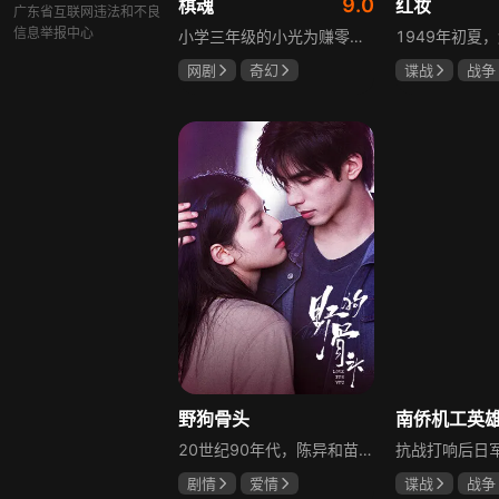
9.0
棋魂
红妆
广东省互联网违法和不良
信息举报中心
小学三年级的小光为赚零用钱到爷爷家寻宝，偶然翻出旧棋盘，接触棋盘的一瞬间，附身棋盘中的棋士褚嬴的灵魂进入了小光体内。后来小光在学校围棋会所结识少年天才小亮，为测试褚嬴实力，小光贸然与小亮对弈并小胜，他误以为褚嬴棋力平平，小亮却大受打击。数日后小亮再次挑战，再次惨败在褚嬴手下，二人从此成了相爱相杀的棋坛宿敌。在褚嬴指导下，小光进步神速，逐渐对围棋产生兴趣，最终在全国大赛与小亮激战中，褚嬴下出绝妙一局，小光却看出更高一着，终于在自己努力、褚嬴帮助和与小亮的磨练中，独立对弈，燃起真正的棋魂。
网剧
奇幻
谍战
战争
胡先煦
张超
张歆艺
郝富申
野狗骨头
20世纪90年代，陈异和苗靖因父母相识结缘，从充满敌意到彼此依靠，后因家庭变故不得不相依为命。大学时苗靖告白，陈异却因纵火案逼她离开藤城。多年后重逢，陈异为保护苗靖以身入局，两人并肩对抗走私团伙，最终陈异告白，两人终成眷属。
剧情
爱情
谍战
战争