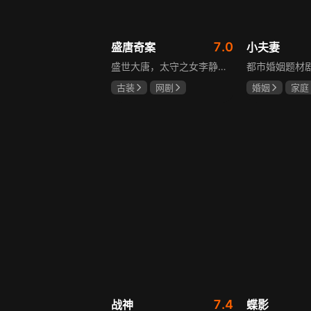
7.0
盛唐奇案
小夫妻
盛世大唐，太守之女李静澜天赋异禀，擅验尸断案，与神秘“鬼探”决明、武艺高强的捕快苏御安联手追凶，揭开一桩桩离奇悬案：双生姐妹的生死置换、跨越十七年的书生冤案、雅集会上的连环仪式杀人等。在迷雾与鲜血中，李静澜与决明暗生情愫，彼此扶持，坚守心中正道，挣脱宿命桎梏。盛世灯火之下，他们以智慧与勇气涤荡污浊，书写下一段守护正义与清明的传奇。
古装
网剧
婚姻
家庭
何泓姗
李菲
郭京飞
齐
何泊远
7.4
战神
蝶影