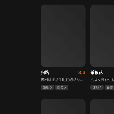
罗嘉良
盖玥希
8.3
归路
杀狼花
该剧讲述学生时代的路炎晨与归晓是彼此初恋，因路炎晨远赴警校、归晓家庭变故，两人感情无疾而终。八年后二人重逢，一句“化成灰我都认得你”尽显念念不忘。两年后，归晓与朋友丢车，万般无奈下拨通路炎晨电话，后续二人将在边境小城续写情感故事。
婚姻
偶像
谍战
甄锡
井柏然
谭松韵
黄海冰
王
李岷城