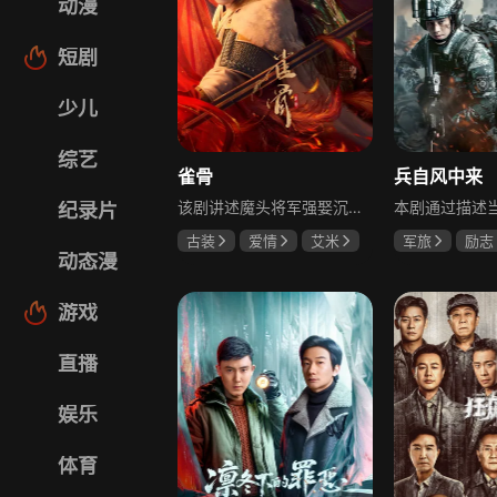
动漫
短剧
少儿
综艺
雀骨
兵自风中来
该剧讲述魔头将军强娶沉迷机关术的财迷假千金，两人从契约夫妻起步，在生死局中互扒马甲，爱意与杀意交织共生。过程中他们揭露朝堂阴谋，破解生死乱局，最终共同守护家国太平，融合了权谋、爱情、冒险等多重元素，情节跌宕起伏。
纪录片
古装
爱情
艾米
军旅
励志
动态漫
侯明昊
马秋元
蓝盈莹
丁
游戏
直播
娱乐
体育