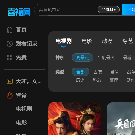
首页
电视剧
电影
动漫
综艺
观看记录
免费
排序
周最热
年度最热
最新
类型
全部
古装
爱情
战
历史
科幻
警匪
动作
天才，女友
雀骨
电视剧
电影