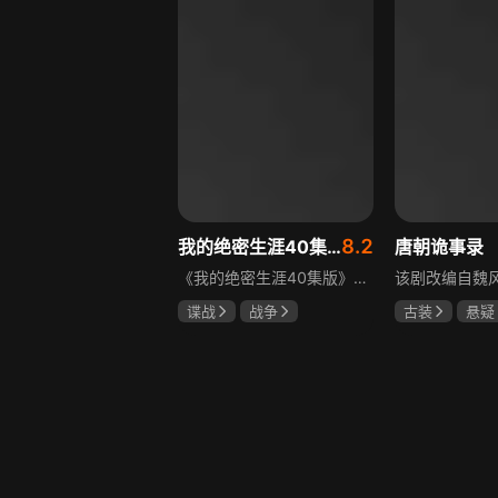
8.2
我的绝密生涯40集版
唐朝诡事录
《我的绝密生涯40集版》以1931年东北为背景，苏联特使引发暗杀行动，商人关郁达卷入被重伤失踪，妻子谭梓君带家人在新京安顿。八年后关郁达打入日本特务机关为我党提供情报，与谭梓君相遇却因身份不能相认，谭梓君心中充满怀疑。
谍战
战争
古装
悬疑
黄志忠
左小青
杨旭文
杨
吴刚
郜思雯