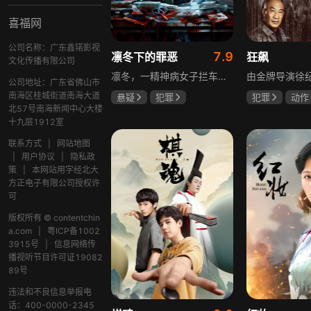
喜福网
公司名称：广东鑫锘影视
7.9
凛冬下的罪恶
狂飙
文化传播有限公司
凛冬，一精神病女子拦车报案，称丈夫杀人，刑警沈栋梁吴红兵由此揭开系列碎尸案真相。然而风浪未平，储蓄所抢劫杀人案，少女失踪案，流窜抢车案接连发生，沈栋梁与吴红兵追凶之际，竟牵出改变二人命运的人性悲剧。
公司地址：广东省佛山市
南海区桂城街道南海大道
悬疑
犯罪
犯罪
动作
北57号南海新闻中心大楼
吴昊宸
张睿
张颂文
李
十九层1912室
王大奇
联系方式
|
网站地图
|
用户协议
|
隐私政
策
|
本网站用字经北大
方正电子有限公司授权许
可
版权所有 © contentchin
a.com
|
粤ICP备1002
3915号
|
信息网络传
播视听节目许可证19082
89号
违法和不良信息举报电
话：400-0000-2345