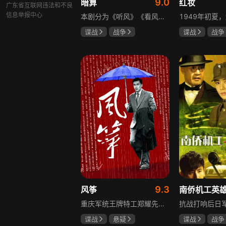
9.0
暗算
红妆
广东省互联网违法和不良
信息举报中心
本剧分为《听风》《看风》和《捕风》三个篇章，三者在时间关系及故事上相对独立，又千丝万缕。听风，即无线电侦听者，是一群“靠耳朵打江山”的人，他们的耳朵可以听到天外之音、无声之音、秘密之音。看风，即密码破译的人，是一群“善于神机妙算”的人，他们的慧眼可以识破天机、释读天书、看阅无字之书。捕风，即我党地下工作者，在国民党大肆实施白色恐怖时期，他们是牺牲者更是战斗者，乔装打扮深入虎穴，迎风而战，为缔造共和国立下不朽的丰功伟业。
谍战
战争
谍战
战争
柳云龙
祝希娟
张歆艺
高明
9.3
风筝
重庆军统王牌特工郑耀先实为潜伏的中共特工“风筝”，上线牺牲后他与组织失联，解放后化名周志乾继续提供情报。身份证实后他仍协助破获特务案，三十年情报生涯中他遭敌人追杀、妻离子散，为国家牺牲是他的人生价值。
谍战
悬疑
谍战
战争