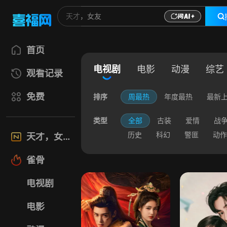
首页
电视剧
电影
动漫
综艺
观看记录
免费
排序
周最热
年度最热
最新
类型
全部
古装
爱情
战
历史
科幻
警匪
动作
天才，女友
雀骨
电视剧
电影