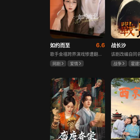
6.6
如约而至
战长沙
歌手金禧跨界演戏惨遭翻车，全网群嘲演技拉胯！不服输的他另辟蹊径，转行试水音乐剧，誓要逆袭打脸。机缘巧合下，他对高冷硬核的金牌音乐剧导演宁瑾一见心动，两人意外留下暧昧一吻，转头试镜现场再度狭路相逢。 宁瑾本就抵触偶像跨界，对半路空降的流量新人金禧百般严苛，花式魔鬼训练轮番上线。金禧顶住剧团前辈排挤、同行暗算、舆论刁难等重重危机，日夜苦练打磨演技，慢慢褪去偶像光环、解锁真实自我，一点点打动高冷导演和剧团众人。 一路走来，二人历经误会争执、事业危机、亲情心结、分手磨合多重考验，在并肩拯救濒临倒闭的剧团、携手打磨《倩女幽魂》剧目、共渡舞台难关的过程中，情愫渐生、双向治愈。最终剧目首演大获成功，叛逆
网剧
爱情
战争
霍建
吴俊霆
赵尧珂
杨紫
任程
高晓攀