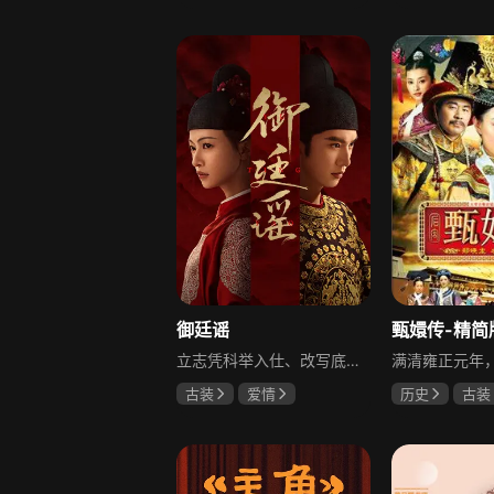
柳云龙
罗海琼
于荣光
秋
李小冉
朱晓渔
御廷谣
甄嬛传-精简
立志凭科举入仕、改写底层命运的孤女孟廷辉因意外结识微服私访的少年新帝英寡，二人联手铲除沙州官匪，英寡赏识其胆识智谋，暗中助力她赴京赶考。孟廷辉入京后遭科举舞弊构陷，凭智勇自证清白，被英寡破格任命为察闻院主事，清查虎啸帮、晚香阁等黑恶势力，逐步牵出血月会复国阴谋与朝堂权斗。二人从君臣知己渐生情愫，历经身世谜团、朝堂阻力与边境战乱，最终平定叛乱、整肃朝纲，携手共护江山万民。
古装
爱情
历史
古装
陈哲远
吴谨言
陈建斌
蔡
吕行