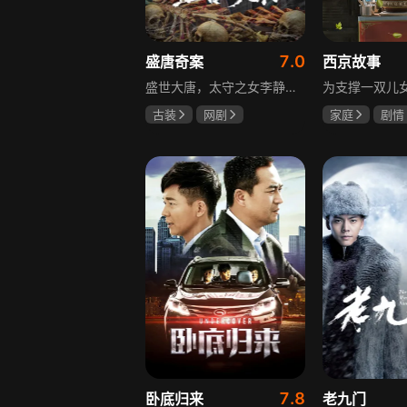
7.0
盛唐奇案
西京故事
盛世大唐，太守之女李静澜天赋异禀，擅验尸断案，与神秘“鬼探”决明、武艺高强的捕快苏御安联手追凶，揭开一桩桩离奇悬案：双生姐妹的生死置换、跨越十七年的书生冤案、雅集会上的连环仪式杀人等。在迷雾与鲜血中，李静澜与决明暗生情愫，彼此扶持，坚守心中正道，挣脱宿命桎梏。盛世灯火之下，他们以智慧与勇气涤荡污浊，书写下一段守护正义与清明的传奇。
古装
网剧
家庭
剧情
何泓姗
李菲
张国强
陈
何泊远
石安妮
7.8
卧底归来
老九门