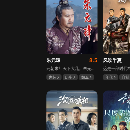
8.5
朱元璋
风吹半夏
元朝末年天下大乱，朱元璋自幼父母双亡，沦为乞丐后又遁入空门，走投无路参加义军，从此南征北战，一步步走上中国历史舞台。他心思缜密，笼络徐达、汤和等将才，礼遇李善长、刘伯温等文人，在鄱阳湖大水战中以少胜多消灭劲敌陈友谅，最终创建明朝，书写草根帝王的逆袭传奇。
古装
历史
胡军
年代
自制
剧雪
郑晓宁
赵丽颖
欧
李光洁