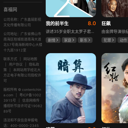
喜福网
公司名称：广东鑫锘影视
8.0
我的前半生
狂飙
文化传播有限公司
讲述35岁全职太太罗子君因丈夫突然离婚陷入人生谷底，带孩子闯入社会，从安逸走向落魄。贺涵作为事业有成的精英，平静生活被罗子君打破，需应对各类突发状况。生活逼迫罗子君重拾骨气，贺涵也收获温暖，二人历经波折，罗子君实现自我成长，贺涵也找到人生新方向，展现都市女性蜕变与情感纠葛。
公司地址：广东省佛山市
南海区桂城街道南海大道
剧情
家庭
靳东
犯罪
动作
北57号南海新闻中心大楼
马伊琍
袁泉
张颂文
李
十九层1912室
联系方式
|
网站地图
|
用户协议
|
隐私政
策
|
本网站用字经北大
方正电子有限公司授权许
可
版权所有 © contentchin
a.com
|
粤ICP备1002
3915号
|
信息网络传
播视听节目许可证19082
89号
违法和不良信息举报电
话：400-0000-2345