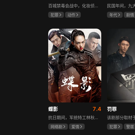
百城禁毒会战中，化妆侦察员宝玉完成任务后迎来更大挑战，他卧底飞城企业，取得董事长田竟的妻子林莺信任，揭露田竟是大毒枭的真相，田竟不仅贩毒，还策划在海域建立毒品基地，宝玉与战友们付出生命代价，最终取得胜利。
犯罪
动作
年代
剧情
张嘉益
林雨申
陈伟霆
张
刘奕君
赵丽颖
7.4
蝶影
罚罪
抗日期间，军统特工林秋雁领命赴上海摧毁日本人的“蝎美人计划”。在暗杀伪政府人员的名单中，她发现昔日恋人张子墨的名字，对上司周天昊的感情也在一次次任务中逐渐变化。一个是身在敌营的旧爱，一个是出生入死的战友，在国恨家仇的时代漩涡里，林秋雁面临爱情抉择，也在屡次情感抉择过程中，逐渐成长为更成熟的谍战人员，在乱世中坚守家国大义。
网络剧
爱情
犯罪
警匪
冯越
魏大勋
黄景瑜
杨