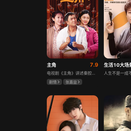
7.9
主角
电视剧《主角》讲述秦腔名伶忆秦娥阴差阳错被舅舅胡三元带入剧团，历经近半个世纪兴衰起伏，从牧羊女成长为一代秦腔名伶的故事，剧集以秦腔发展为脉络映射大历史起落，反映中国社会四十年变迁中普通人的情感生活与命运，展现传统艺术传承与时代变迁的交织。
剧情
张嘉益
刘浩存
秦海璐