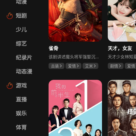
动漫
短剧
少儿
综艺
雀骨
天才，女友
该剧讲述魔头将军强娶沉迷机关术的财迷假千金，两人从契约夫妻起步，在生死局中互扒马甲，爱意与杀意交织共生。过程中他们揭露朝堂阴谋，破解生死乱局，最终共同守护家国太平，融合了权谋、爱情、冒险等多重元素，情节跌宕起伏。
纪录片
古装
爱情
艾米
剧情
爱情
动态漫
侯明昊
马秋元
田曦薇
胡
厉嘉琪
游戏
直播
娱乐
体育