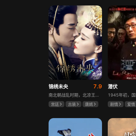
赫子铭
盖玥希
7.9
锦绣未央
潜伏
南北朝战乱时期，北凉王族少女心儿原本过着无忧无虑的生活，却因战事波及流落异乡。在化名李未央的过程中，她勇敢地承担起两个女孩的命运与苦难，回到北魏太傅府，与仇敌斗智斗勇，卷入皇子情仇纠葛。历经磨难，她终为家族正名，收获感人美好爱情。
宫廷
古装
唐嫣
剧情
爱情
罗晋
吴建豪
孙红雷
姚
范雨林