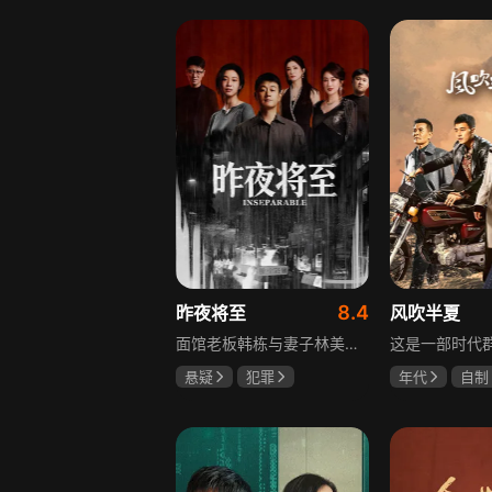
李岷城
8.4
昨夜将至
风吹半夏
面馆老板韩栋与妻子林美月看似安稳的日常之下，各自埋藏着不愿被人知晓的过往。林美月曾经的身份被旧识要挟勒索，平静生活被骤然打破；韩栋尘封二十年的秘密，也随着一场蓄意的复仇逐渐浮出水面。旧友步步紧逼，夫妻二人被卷入层层交织的危机当中。多年前的遗憾与过错、旧日姐妹间的纠葛接连爆发，多方势力相互拉扯。为守护自己的小家，夫妻俩从被动周旋开始奋力反击，在迷雾重重的恩怨里，直面所有过往造成的困局。
悬疑
犯罪
年代
自制
佟大为
王佳佳
赵丽颖
欧
马苏
李光洁