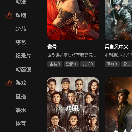
动漫
短剧
少儿
综艺
雀骨
兵自风中来
该剧讲述魔头将军强娶沉迷机关术的财迷假千金，两人从契约夫妻起步，在生死局中互扒马甲，爱意与杀意交织共生。过程中他们揭露朝堂阴谋，破解生死乱局，最终共同守护家国太平，融合了权谋、爱情、冒险等多重元素，情节跌宕起伏。
纪录片
古装
爱情
艾米
军旅
励志
动态漫
侯明昊
马秋元
蓝盈莹
丁
游戏
直播
娱乐
体育