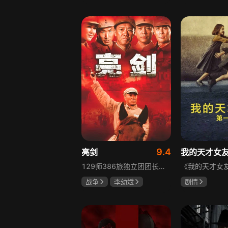
胡先煦
张超
吴俊霆
赵
郝富申
高晓攀
9.4
亮剑
我的天才女
129师386旅独立团团长李云龙敢想敢干、不按规矩办事，脾气火爆性格直爽，带领独立团展现出敢于拼杀的劲头，接连击败坂田连队、山崎大队、山本部队，名声大噪却因屡次犯规遭贬斥。抗战时期他与国军358团团长楚云飞惺惺相惜，徐蚌会战中一较高下双双重伤，养病期间李云龙与护士田雨相恋，两人及亲人战友历经国家沧桑巨变。
战争
李幼斌
剧情
童蕾
何政军
伊利莎·德尔·
卢多维卡·纳斯
玛格丽塔·马祖