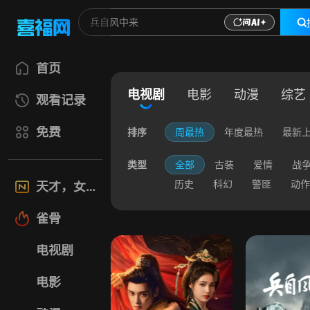
首页
电视剧
电影
动漫
综艺
观看记录
免费
排序
周最热
年度最热
最新
类型
全部
古装
爱情
战
历史
科幻
警匪
动作
天才，女友
雀骨
电视剧
电影