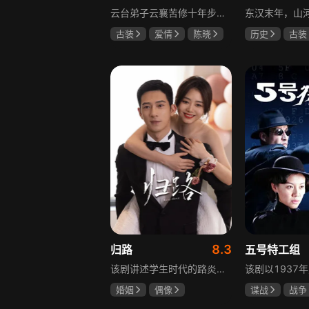
云台弟子云襄苦修十年步入江湖，闯荡中结识几位好友，体会到友谊的温暖，古怪精灵的舒亚男更让他产生朦胧情愫，和朋友们度过一段快意恩仇的时光。可好景不长，随着对昔日灭族惨案的深入调查，云襄挖出更多骇人听闻的秘密，事态急转直下，他先后经历欺骗、背叛与生死离别，还意识到曾以造福苍生为己任的云台早已堕落，云襄决定挺身而出捍卫心中正义，哪怕牺牲自己也在所不惜。
古装
爱情
陈晓
历史
古装
毛晓彤
唐晓天
唐国强
孙
鲍国安
8.3
归路
五号特工组
该剧讲述学生时代的路炎晨与归晓是彼此初恋，因路炎晨远赴警校、归晓家庭变故，两人感情无疾而终。八年后二人重逢，一句“化成灰我都认得你”尽显念念不忘。两年后，归晓与朋友丢车，万般无奈下拨通路炎晨电话，后续二人将在边境小城续写情感故事。
婚姻
偶像
谍战
战争
井柏然
谭松韵
于震
王丽