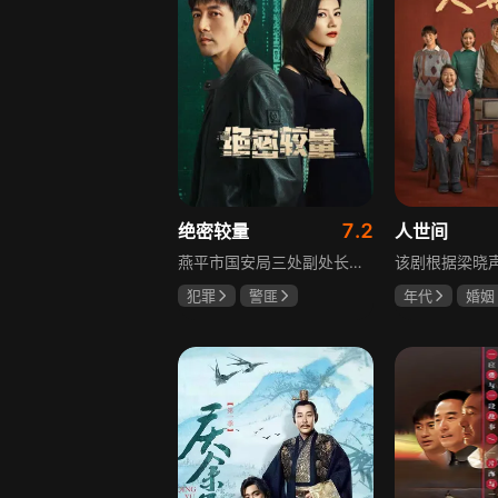
7.2
绝密较量
人世间
燕平市国安局三处副处长杨光在行动中意外卷入国际间谍阴谋，随着意外频发，他带领三处成员察觉正陷入国家机密泄露危机。杨光带领团队抽丝剥茧调查，神秘女子赵亚苧成焦点，她身份行为成谜，既阻碍真相又推动事态。杨光深入虎穴，与赵亚苧双双卷入复杂漩涡，历经磨难坚守初心，经惊心动魄斗争与巧妙决策，成功破获阴谋粉碎敌人窃取机密企图，胜利背后有个人牺牲与道德较量，新挑战仍如影随形。
犯罪
警匪
年代
婚姻
张鲁一
高圆圆
雷佳音
辛
曹炳琨
宋佳