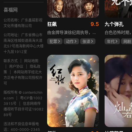
喜福网
公司名称：广东鑫锘影视
9.5
狂飙
九个弹孔
文化传播有限公司
由金牌导演徐纪周执导，张译、张颂文、李一桐、张志坚、吴刚领衔主演，倪大红、韩童生、李建义特邀主演的中央政法委重点项目。一部扫黑除恶坚决斗争的回忆录，横跨20年的群像叙事全景式展现时代变迁下的黑白较量与复杂人性。
公司地址：广东省佛山市
南海区桂城街道南海大道
犯罪
动作
张译
年代
网剧
北57号南海新闻中心大楼
张颂文
李一桐
何雨虹
李
十九层1912室
联系方式
|
网站地图
|
用户协议
|
隐私政
策
|
本网站用字经北大
方正电子有限公司授权许
可
版权所有 © contentchin
a.com
|
粤ICP备1002
3915号
|
信息网络传
播视听节目许可证19082
89号
违法和不良信息举报电
话：400-0000-2345