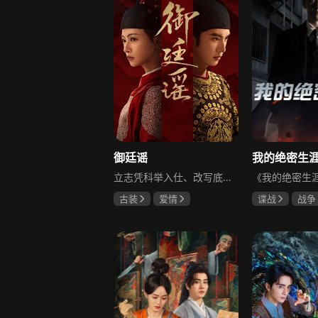
御廷谣
立志凭科举入仕、改写底层命运的孤女孟廷辉因意外结识微服私访的少年新帝英寡，二人联手铲除沙州官匪，英寡赏识其胆识智谋，暗中助力她赴京赶考。孟廷辉入京后遭科举舞弊构陷，凭智勇自证清白，被英寡破格任命为察闻院主事，清查虎啸帮、晚香阁等黑恶势力，逐步牵出血月会复国阴谋与朝堂权斗。二人从君臣知己渐生情愫，历经身世谜团、朝堂阻力与边境战乱，最终平定叛乱、整肃朝纲，携手共护江山万民。
古装
爱情
谍战
战争
陈哲远
吴谨言
黄志忠
左
吕行
吴刚