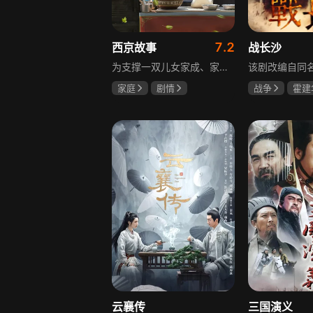
7.2
西京故事
战长沙
为支撑一双儿女家成、家秀的“求学大业”，一家之主罗天福携妻子慧娟进了西京城。在西京城里，罗天福见证了身边的小人物们在大城市的生存之难，自身也经历了种种艰辛：饼铺生意屡屡受挫，妻子慧娟不满他“固执守旧”的经营方式闹起分居，儿子家成无法适应从乡村到城市的生活状况不断离校出走，重重打击不断袭来，使他头一次对自己坚守多年的人生观和价值观产生怀疑。自己这样做究竟是对是错，城市是不是真的不适合他这种“坚持老一套”的人生存。女儿家秀的支持鼓励使罗天福重拾信心，那些曾经接受罗天福帮助的人也反过来帮助他，纠缠不清的矛盾随之一一化解。罗家人终于在西京这座大城扎下了根，向着美好的未来继续前行。该剧围绕农村家庭在城市的奋斗历程展开，展现了小人物的坚韧与善良，充满了励志色彩与现实关怀。
家庭
剧情
战争
霍建
张国强
陈小艺
杨紫
任程
石安妮
云襄传
三国演义