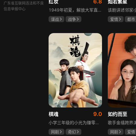
6.8
红妆
灿若繁星
广东省互联网违法和不良
信息举报中心
1949年初夏，解放大军直抵上海，国民党国防部保密局的中共地下党员邓家骥奉命撤往台湾，其妻同为地下党的沈荷因临产被留在上海。新中国成立之初，面对敌特的破坏活动，斗争形势严峻，沈荷隐藏真实身份，继续与敌人展开新一轮斗争，在隐秘战线坚守信仰，为新政权的稳定默默奉献。
谍战
战争
爱情
都市
张歆艺
孙妍恩
曹
毕雪
9.0
棋魂
如约而至
小学三年级的小光为赚零用钱到爷爷家寻宝，偶然翻出旧棋盘，接触棋盘的一瞬间，附身棋盘中的棋士褚嬴的灵魂进入了小光体内。后来小光在学校围棋会所结识少年天才小亮，为测试褚嬴实力，小光贸然与小亮对弈并小胜，他误以为褚嬴棋力平平，小亮却大受打击。数日后小亮再次挑战，再次惨败在褚嬴手下，二人从此成了相爱相杀的棋坛宿敌。在褚嬴指导下，小光进步神速，逐渐对围棋产生兴趣，最终在全国大赛与小亮激战中，褚嬴下出绝妙一局，小光却看出更高一着，终于在自己努力、褚嬴帮助和与小亮的磨练中，独立对弈，燃起真正的棋魂。
网剧
奇幻
网剧
爱情