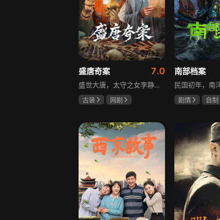
7.0
盛唐奇案
南部档案
盛世大唐，太守之女李静澜天赋异禀，擅验尸断案，与神秘“鬼探”决明、武艺高强的捕快苏御安联手追凶，揭开一桩桩离奇悬案：双生姐妹的生死置换、跨越十七年的书生冤案、雅集会上的连环仪式杀人等。在迷雾与鲜血中，李静澜与决明暗生情愫，彼此扶持，坚守心中正道，挣脱宿命桎梏。盛世灯火之下，他们以智慧与勇气涤荡污浊，书写下一段守护正义与清明的传奇。
古装
网剧
剧情
自制
何泓姗
李菲
张新成
丁
何泊远
姜珮瑶