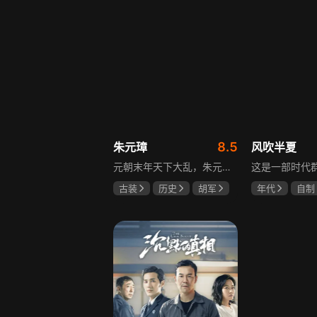
8.5
朱元璋
风吹半夏
元朝末年天下大乱，朱元璋自幼父母双亡，沦为乞丐后又遁入空门，走投无路参加义军，从此南征北战，一步步走上中国历史舞台。他心思缜密，笼络徐达、汤和等将才，礼遇李善长、刘伯温等文人，在鄱阳湖大水战中以少胜多消灭劲敌陈友谅，最终创建明朝，书写草根帝王的逆袭传奇。
古装
历史
胡军
年代
自制
剧雪
郑晓宁
赵丽颖
欧
李光洁