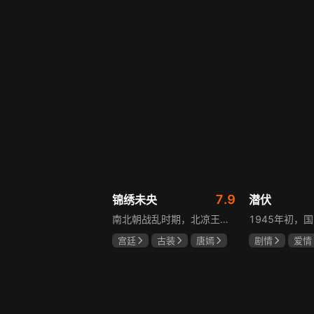
赫子铭
盖玥希
7.9
锦绣未央
潜伏
南北朝战乱时期，北凉王族少女心儿原本过着无忧无虑的生活，却因战事波及流落异乡。在化名李未央的过程中，她勇敢地承担起两个女孩的命运与苦难，回到北魏太傅府，与仇敌斗智斗勇，卷入皇子情仇纠葛。历经磨难，她终为家族正名，收获感人美好爱情。
宫廷
古装
唐嫣
剧情
爱情
罗晋
吴建豪
孙红雷
姚
范雨林