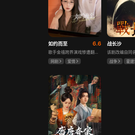
6.6
如约而至
战长沙
歌手金禧跨界演戏惨遭翻车，全网群嘲演技拉胯！不服输的他另辟蹊径，转行试水音乐剧，誓要逆袭打脸。机缘巧合下，他对高冷硬核的金牌音乐剧导演宁瑾一见心动，两人意外留下暧昧一吻，转头试镜现场再度狭路相逢。 宁瑾本就抵触偶像跨界，对半路空降的流量新人金禧百般严苛，花式魔鬼训练轮番上线。金禧顶住剧团前辈排挤、同行暗算、舆论刁难等重重危机，日夜苦练打磨演技，慢慢褪去偶像光环、解锁真实自我，一点点打动高冷导演和剧团众人。 一路走来，二人历经误会争执、事业危机、亲情心结、分手磨合多重考验，在并肩拯救濒临倒闭的剧团、携手打磨《倩女幽魂》剧目、共渡舞台难关的过程中，情愫渐生、双向治愈。最终剧目首演大获成功，叛逆
网剧
爱情
战争
霍建
吴俊霆
赵尧珂
杨紫
任程
高晓攀