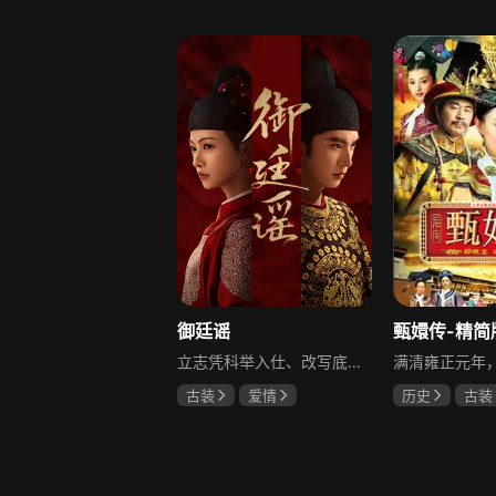
柳云龙
罗海琼
于荣光
秋
李小冉
朱晓渔
御廷谣
甄嬛传-精简
立志凭科举入仕、改写底层命运的孤女孟廷辉因意外结识微服私访的少年新帝英寡，二人联手铲除沙州官匪，英寡赏识其胆识智谋，暗中助力她赴京赶考。孟廷辉入京后遭科举舞弊构陷，凭智勇自证清白，被英寡破格任命为察闻院主事，清查虎啸帮、晚香阁等黑恶势力，逐步牵出血月会复国阴谋与朝堂权斗。二人从君臣知己渐生情愫，历经身世谜团、朝堂阻力与边境战乱，最终平定叛乱、整肃朝纲，携手共护江山万民。
古装
爱情
历史
古装
陈哲远
吴谨言
陈建斌
蔡
吕行