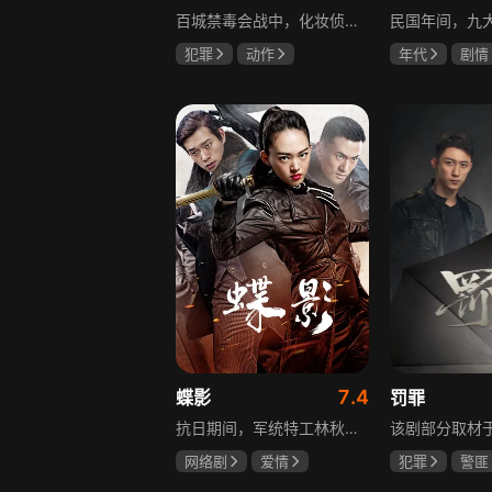
百城禁毒会战中，化妆侦察员宝玉完成任务后迎来更大挑战，他卧底飞城企业，取得董事长田竟的妻子林莺信任，揭露田竟是大毒枭的真相，田竟不仅贩毒，还策划在海域建立毒品基地，宝玉与战友们付出生命代价，最终取得胜利。
犯罪
动作
年代
剧情
张嘉益
林雨申
陈伟霆
张
刘奕君
赵丽颖
7.4
蝶影
罚罪
抗日期间，军统特工林秋雁领命赴上海摧毁日本人的“蝎美人计划”。在暗杀伪政府人员的名单中，她发现昔日恋人张子墨的名字，对上司周天昊的感情也在一次次任务中逐渐变化。一个是身在敌营的旧爱，一个是出生入死的战友，在国恨家仇的时代漩涡里，林秋雁面临爱情抉择，也在屡次情感抉择过程中，逐渐成长为更成熟的谍战人员，在乱世中坚守家国大义。
网络剧
爱情
犯罪
警匪
冯越
魏大勋
黄景瑜
杨