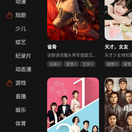
动漫
短剧
少儿
综艺
雀骨
天才，女友
该剧讲述魔头将军强娶沉迷机关术的财迷假千金，两人从契约夫妻起步，在生死局中互扒马甲，爱意与杀意交织共生。过程中他们揭露朝堂阴谋，破解生死乱局，最终共同守护家国太平，融合了权谋、爱情、冒险等多重元素，情节跌宕起伏。
纪录片
古装
爱情
艾米
剧情
爱情
动态漫
侯明昊
马秋元
田曦薇
胡
厉嘉琪
游戏
直播
娱乐
体育