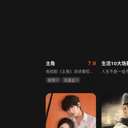
7.9
主角
电视剧《主角》讲述秦腔名伶忆秦娥阴差阳错被舅舅胡三元带入剧团，历经近半个世纪兴衰起伏，从牧羊女成长为一代秦腔名伶的故事，剧集以秦腔发展为脉络映射大历史起落，反映中国社会四十年变迁中普通人的情感生活与命运，展现传统艺术传承与时代变迁的交织。
剧情
张嘉益
刘浩存
秦海璐