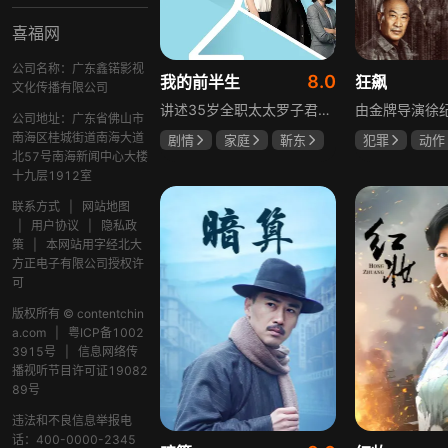
喜福网
公司名称：广东鑫锘影视
8.0
我的前半生
狂飙
文化传播有限公司
讲述35岁全职太太罗子君因丈夫突然离婚陷入人生谷底，带孩子闯入社会，从安逸走向落魄。贺涵作为事业有成的精英，平静生活被罗子君打破，需应对各类突发状况。生活逼迫罗子君重拾骨气，贺涵也收获温暖，二人历经波折，罗子君实现自我成长，贺涵也找到人生新方向，展现都市女性蜕变与情感纠葛。
公司地址：广东省佛山市
南海区桂城街道南海大道
剧情
家庭
靳东
犯罪
动作
北57号南海新闻中心大楼
马伊琍
袁泉
张颂文
李
十九层1912室
联系方式
|
网站地图
|
用户协议
|
隐私政
策
|
本网站用字经北大
方正电子有限公司授权许
可
版权所有 © contentchin
a.com
|
粤ICP备1002
3915号
|
信息网络传
播视听节目许可证19082
89号
违法和不良信息举报电
话：400-0000-2345