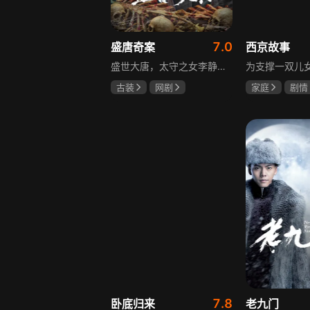
7.0
盛唐奇案
西京故事
盛世大唐，太守之女李静澜天赋异禀，擅验尸断案，与神秘“鬼探”决明、武艺高强的捕快苏御安联手追凶，揭开一桩桩离奇悬案：双生姐妹的生死置换、跨越十七年的书生冤案、雅集会上的连环仪式杀人等。在迷雾与鲜血中，李静澜与决明暗生情愫，彼此扶持，坚守心中正道，挣脱宿命桎梏。盛世灯火之下，他们以智慧与勇气涤荡污浊，书写下一段守护正义与清明的传奇。
古装
网剧
家庭
剧情
何泓姗
李菲
张国强
陈
何泊远
石安妮
7.8
卧底归来
老九门