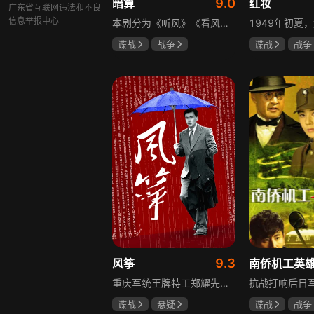
9.0
暗算
红妆
广东省互联网违法和不良
信息举报中心
本剧分为《听风》《看风》和《捕风》三个篇章，三者在时间关系及故事上相对独立，又千丝万缕。听风，即无线电侦听者，是一群“靠耳朵打江山”的人，他们的耳朵可以听到天外之音、无声之音、秘密之音。看风，即密码破译的人，是一群“善于神机妙算”的人，他们的慧眼可以识破天机、释读天书、看阅无字之书。捕风，即我党地下工作者，在国民党大肆实施白色恐怖时期，他们是牺牲者更是战斗者，乔装打扮深入虎穴，迎风而战，为缔造共和国立下不朽的丰功伟业。
谍战
战争
谍战
战争
柳云龙
祝希娟
张歆艺
高明
9.3
风筝
重庆军统王牌特工郑耀先实为潜伏的中共特工“风筝”，上线牺牲后他与组织失联，解放后化名周志乾继续提供情报。身份证实后他仍协助破获特务案，三十年情报生涯中他遭敌人追杀、妻离子散，为国家牺牲是他的人生价值。
谍战
悬疑
谍战
战争