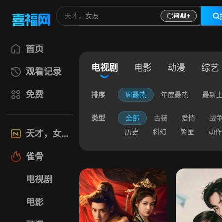
首页
电视剧
电影
动漫
综艺
观看记录
免费
排序
周最热
年度最热
最新
类型
全部
古装
爱情
战
历史
科幻
警匪
动作
天才，女友
雀骨
电视剧
电影