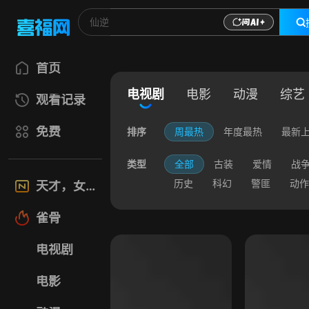
首页
电视剧
电影
动漫
综艺
观看记录
免费
排序
周最热
年度最热
最新
类型
全部
古装
爱情
战
历史
科幻
警匪
动作
天才，女友
雀骨
电视剧
电影