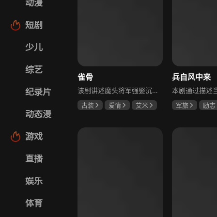
动漫
短剧
少儿
综艺
雀骨
兵自风中来
该剧讲述魔头将军强娶沉迷机关术的财迷假千金，两人从契约夫妻起步，在生死局中互扒马甲，爱意与杀意交织共生。过程中他们揭露朝堂阴谋，破解生死乱局，最终共同守护家国太平，融合了权谋、爱情、冒险等多重元素，情节跌宕起伏。
纪录片
古装
爱情
艾米
军旅
励志
动态漫
侯明昊
马秋元
蓝盈莹
丁
游戏
直播
娱乐
体育