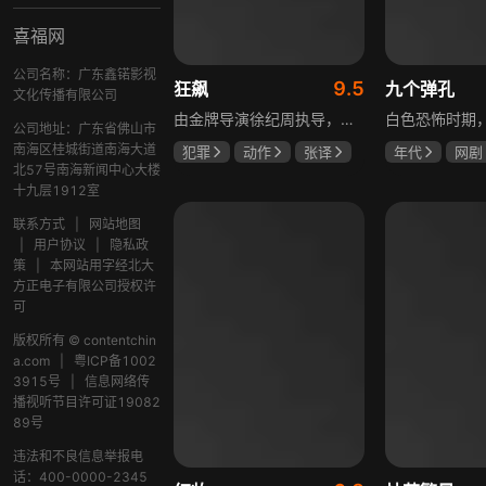
喜福网
公司名称：广东鑫锘影视
9.5
狂飙
九个弹孔
文化传播有限公司
由金牌导演徐纪周执导，张译、张颂文、李一桐、张志坚、吴刚领衔主演，倪大红、韩童生、李建义特邀主演的中央政法委重点项目。一部扫黑除恶坚决斗争的回忆录，横跨20年的群像叙事全景式展现时代变迁下的黑白较量与复杂人性。
公司地址：广东省佛山市
南海区桂城街道南海大道
犯罪
动作
张译
年代
网剧
北57号南海新闻中心大楼
张颂文
李一桐
何雨虹
李
十九层1912室
联系方式
|
网站地图
|
用户协议
|
隐私政
策
|
本网站用字经北大
方正电子有限公司授权许
可
版权所有 © contentchin
a.com
|
粤ICP备1002
3915号
|
信息网络传
播视听节目许可证19082
89号
违法和不良信息举报电
话：400-0000-2345