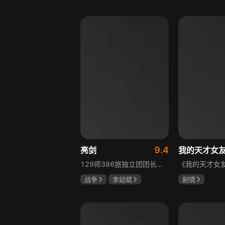
胡先煦
张超
吴俊霆
赵
郝富申
高晓攀
9.4
亮剑
我的天才女
129师386旅独立团团长李云龙敢想敢干、不按规矩办事，脾气火爆性格直爽，带领独立团展现出敢于拼杀的劲头，接连击败坂田连队、山崎大队、山本部队，名声大噪却因屡次犯规遭贬斥。抗战时期他与国军358团团长楚云飞惺惺相惜，徐蚌会战中一较高下双双重伤，养病期间李云龙与护士田雨相恋，两人及亲人战友历经国家沧桑巨变。
战争
李幼斌
剧情
童蕾
何政军
伊利莎·德尔·
卢多维卡·纳斯
玛格丽塔·马祖