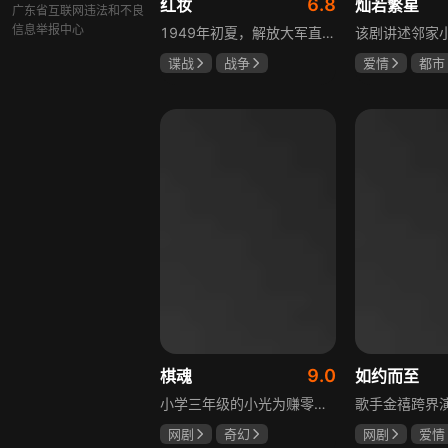
6.8
红妆
灿若繁星
广东省互联网违法和不良
信息举报中心
1949年初夏，解放大军直抵上海，国民党国防部保密局的中共地下党员邓家骥奉命撤往台湾，其妻同为地下党的沈荷因临产被留在上海。新中国成立之初，面对敌特的破坏活动，斗争形势严峻，沈荷隐藏真实身份，继续与敌人展开新一轮斗争，在隐秘战线坚守信仰，为新政权的稳定默默奉献。
谍战
战争
爱情
都市
张歆艺
孙妍恩
曹
毕雪
9.0
棋魂
如约而至
小学三年级的小光为赚零用钱到爷爷家寻宝，偶然翻出旧棋盘，接触棋盘的一瞬间，附身棋盘中的棋士褚嬴的灵魂进入了小光体内。后来小光在学校围棋会所结识少年天才小亮，为测试褚嬴实力，小光贸然与小亮对弈并小胜，他误以为褚嬴棋力平平，小亮却大受打击。数日后小亮再次挑战，再次惨败在褚嬴手下，二人从此成了相爱相杀的棋坛宿敌。在褚嬴指导下，小光进步神速，逐渐对围棋产生兴趣，最终在全国大赛与小亮激战中，褚嬴下出绝妙一局，小光却看出更高一着，终于在自己努力、褚嬴帮助和与小亮的磨练中，独立对弈，燃起真正的棋魂。
网剧
奇幻
网剧
爱情