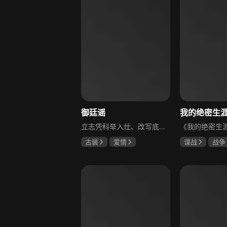
御廷谣
立志凭科举入仕、改写底层命运的孤女孟廷辉因意外结识微服私访的少年新帝英寡，二人联手铲除沙州官匪，英寡赏识其胆识智谋，暗中助力她赴京赶考。孟廷辉入京后遭科举舞弊构陷，凭智勇自证清白，被英寡破格任命为察闻院主事，清查虎啸帮、晚香阁等黑恶势力，逐步牵出血月会复国阴谋与朝堂权斗。二人从君臣知己渐生情愫，历经身世谜团、朝堂阻力与边境战乱，最终平定叛乱、整肃朝纲，携手共护江山万民。
古装
爱情
谍战
战争
陈哲远
吴谨言
黄志忠
左
吕行
吴刚