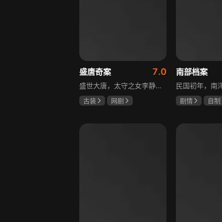
7.0
盛唐奇案
南部档案
盛世大唐，太守之女李静澜天赋异禀，擅验尸断案，与神秘“鬼探”决明、武艺高强的捕快苏御安联手追凶，揭开一桩桩离奇悬案：双生姐妹的生死置换、跨越十七年的书生冤案、雅集会上的连环仪式杀人等。在迷雾与鲜血中，李静澜与决明暗生情愫，彼此扶持，坚守心中正道，挣脱宿命桎梏。盛世灯火之下，他们以智慧与勇气涤荡污浊，书写下一段守护正义与清明的传奇。
古装
网剧
剧情
自制
何泓姗
李菲
张新成
丁
何泊远
姜珮瑶