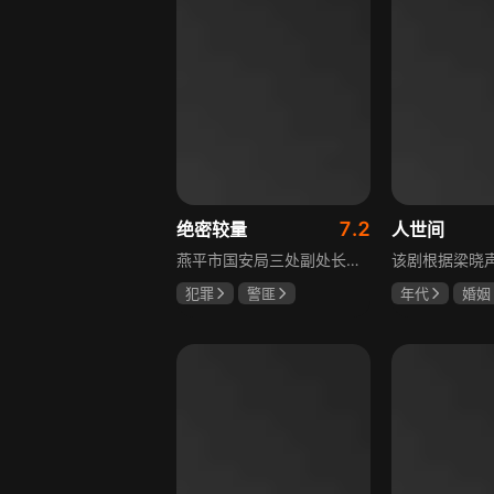
7.2
绝密较量
人世间
燕平市国安局三处副处长杨光在行动中意外卷入国际间谍阴谋，随着意外频发，他带领三处成员察觉正陷入国家机密泄露危机。杨光带领团队抽丝剥茧调查，神秘女子赵亚苧成焦点，她身份行为成谜，既阻碍真相又推动事态。杨光深入虎穴，与赵亚苧双双卷入复杂漩涡，历经磨难坚守初心，经惊心动魄斗争与巧妙决策，成功破获阴谋粉碎敌人窃取机密企图，胜利背后有个人牺牲与道德较量，新挑战仍如影随形。
犯罪
警匪
年代
婚姻
张鲁一
高圆圆
雷佳音
辛
曹炳琨
宋佳