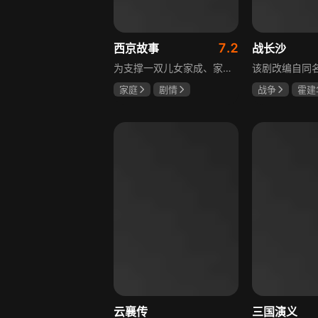
7.2
西京故事
战长沙
为支撑一双儿女家成、家秀的“求学大业”，一家之主罗天福携妻子慧娟进了西京城。在西京城里，罗天福见证了身边的小人物们在大城市的生存之难，自身也经历了种种艰辛：饼铺生意屡屡受挫，妻子慧娟不满他“固执守旧”的经营方式闹起分居，儿子家成无法适应从乡村到城市的生活状况不断离校出走，重重打击不断袭来，使他头一次对自己坚守多年的人生观和价值观产生怀疑。自己这样做究竟是对是错，城市是不是真的不适合他这种“坚持老一套”的人生存。女儿家秀的支持鼓励使罗天福重拾信心，那些曾经接受罗天福帮助的人也反过来帮助他，纠缠不清的矛盾随之一一化解。罗家人终于在西京这座大城扎下了根，向着美好的未来继续前行。该剧围绕农村家庭在城市的奋斗历程展开，展现了小人物的坚韧与善良，充满了励志色彩与现实关怀。
家庭
剧情
战争
霍建
张国强
陈小艺
杨紫
任程
石安妮
云襄传
三国演义