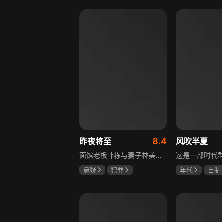
李岷城
8.4
昨夜将至
风吹半夏
面馆老板韩栋与妻子林美月看似安稳的日常之下，各自埋藏着不愿被人知晓的过往。林美月曾经的身份被旧识要挟勒索，平静生活被骤然打破；韩栋尘封二十年的秘密，也随着一场蓄意的复仇逐渐浮出水面。旧友步步紧逼，夫妻二人被卷入层层交织的危机当中。多年前的遗憾与过错、旧日姐妹间的纠葛接连爆发，多方势力相互拉扯。为守护自己的小家，夫妻俩从被动周旋开始奋力反击，在迷雾重重的恩怨里，直面所有过往造成的困局。
悬疑
犯罪
年代
自制
佟大为
王佳佳
赵丽颖
欧
马苏
李光洁