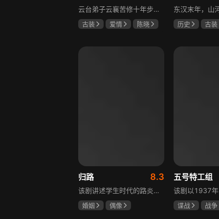
云台弟子云襄苦修十年步入江湖，闯荡中结识几位好友，体会到友谊的温暖，古怪精灵的舒亚男更让他产生朦胧情愫，和朋友们度过一段快意恩仇的时光。可好景不长，随着对昔日灭族惨案的深入调查，云襄挖出更多骇人听闻的秘密，事态急转直下，他先后经历欺骗、背叛与生死离别，还意识到曾以造福苍生为己任的云台早已堕落，云襄决定挺身而出捍卫心中正义，哪怕牺牲自己也在所不惜。
古装
爱情
陈晓
历史
古装
毛晓彤
唐晓天
唐国强
孙
鲍国安
8.3
归路
五号特工组
该剧讲述学生时代的路炎晨与归晓是彼此初恋，因路炎晨远赴警校、归晓家庭变故，两人感情无疾而终。八年后二人重逢，一句“化成灰我都认得你”尽显念念不忘。两年后，归晓与朋友丢车，万般无奈下拨通路炎晨电话，后续二人将在边境小城续写情感故事。
婚姻
偶像
谍战
战争
井柏然
谭松韵
于震
王丽