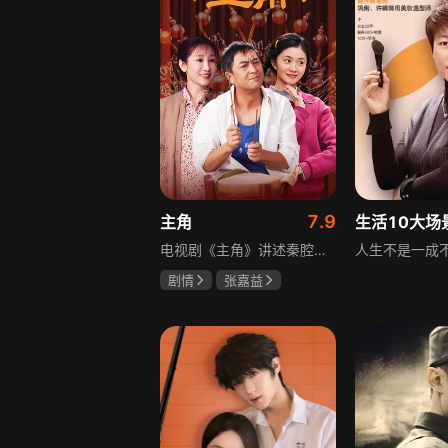
7.9
主角
电视剧《主角》讲述秦腔名伶忆秦娥阴差阳错被舅舅胡三元带入剧团，历经近半个世纪兴衰起伏，从牧羊女成长为一代秦腔名伶的故事，剧集以秦腔发展为脉络映射大历史起落，反映中国社会四十年变迁中普通人的情感生活与命运，展现传统艺术传承与时代变迁的交织。
剧情
张嘉益
刘浩存
秦海璐