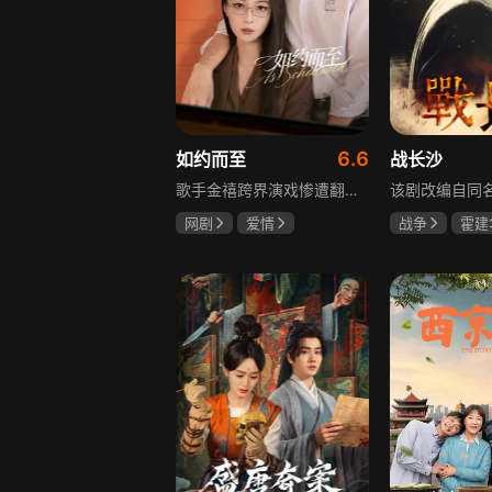
6.6
如约而至
战长沙
歌手金禧跨界演戏惨遭翻车，全网群嘲演技拉胯！不服输的他另辟蹊径，转行试水音乐剧，誓要逆袭打脸。机缘巧合下，他对高冷硬核的金牌音乐剧导演宁瑾一见心动，两人意外留下暧昧一吻，转头试镜现场再度狭路相逢。 宁瑾本就抵触偶像跨界，对半路空降的流量新人金禧百般严苛，花式魔鬼训练轮番上线。金禧顶住剧团前辈排挤、同行暗算、舆论刁难等重重危机，日夜苦练打磨演技，慢慢褪去偶像光环、解锁真实自我，一点点打动高冷导演和剧团众人。 一路走来，二人历经误会争执、事业危机、亲情心结、分手磨合多重考验，在并肩拯救濒临倒闭的剧团、携手打磨《倩女幽魂》剧目、共渡舞台难关的过程中，情愫渐生、双向治愈。最终剧目首演大获成功，叛逆
网剧
爱情
战争
霍建
吴俊霆
赵尧珂
杨紫
任程
高晓攀