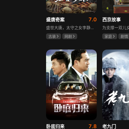
7.0
盛唐奇案
西京故事
盛世大唐，太守之女李静澜天赋异禀，擅验尸断案，与神秘“鬼探”决明、武艺高强的捕快苏御安联手追凶，揭开一桩桩离奇悬案：双生姐妹的生死置换、跨越十七年的书生冤案、雅集会上的连环仪式杀人等。在迷雾与鲜血中，李静澜与决明暗生情愫，彼此扶持，坚守心中正道，挣脱宿命桎梏。盛世灯火之下，他们以智慧与勇气涤荡污浊，书写下一段守护正义与清明的传奇。
古装
网剧
家庭
剧情
何泓姗
李菲
张国强
陈
何泊远
石安妮
7.8
卧底归来
老九门