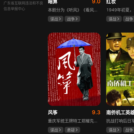
9.0
暗算
红妆
广东省互联网违法和不良
信息举报中心
本剧分为《听风》《看风》和《捕风》三个篇章，三者在时间关系及故事上相对独立，又千丝万缕。听风，即无线电侦听者，是一群“靠耳朵打江山”的人，他们的耳朵可以听到天外之音、无声之音、秘密之音。看风，即密码破译的人，是一群“善于神机妙算”的人，他们的慧眼可以识破天机、释读天书、看阅无字之书。捕风，即我党地下工作者，在国民党大肆实施白色恐怖时期，他们是牺牲者更是战斗者，乔装打扮深入虎穴，迎风而战，为缔造共和国立下不朽的丰功伟业。
谍战
战争
谍战
战争
柳云龙
祝希娟
张歆艺
高明
9.3
风筝
重庆军统王牌特工郑耀先实为潜伏的中共特工“风筝”，上线牺牲后他与组织失联，解放后化名周志乾继续提供情报。身份证实后他仍协助破获特务案，三十年情报生涯中他遭敌人追杀、妻离子散，为国家牺牲是他的人生价值。
谍战
悬疑
谍战
战争