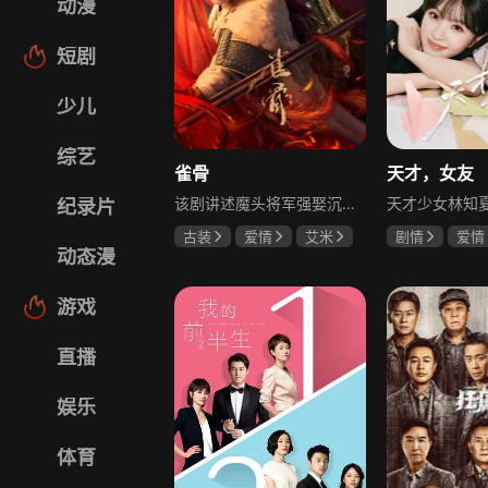
动漫
短剧
少儿
综艺
雀骨
天才，女友
该剧讲述魔头将军强娶沉迷机关术的财迷假千金，两人从契约夫妻起步，在生死局中互扒马甲，爱意与杀意交织共生。过程中他们揭露朝堂阴谋，破解生死乱局，最终共同守护家国太平，融合了权谋、爱情、冒险等多重元素，情节跌宕起伏。
纪录片
古装
爱情
艾米
剧情
爱情
动态漫
侯明昊
马秋元
田曦薇
胡
厉嘉琪
游戏
直播
娱乐
体育