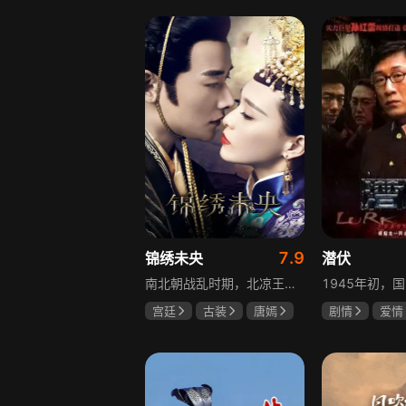
赫子铭
盖玥希
7.9
锦绣未央
潜伏
南北朝战乱时期，北凉王族少女心儿原本过着无忧无虑的生活，却因战事波及流落异乡。在化名李未央的过程中，她勇敢地承担起两个女孩的命运与苦难，回到北魏太傅府，与仇敌斗智斗勇，卷入皇子情仇纠葛。历经磨难，她终为家族正名，收获感人美好爱情。
宫廷
古装
唐嫣
剧情
爱情
罗晋
吴建豪
孙红雷
姚
范雨林