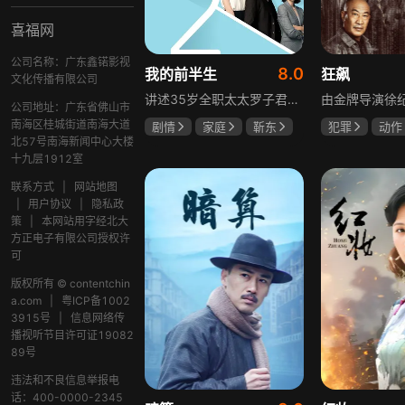
喜福网
公司名称：广东鑫锘影视
8.0
我的前半生
狂飙
文化传播有限公司
讲述35岁全职太太罗子君因丈夫突然离婚陷入人生谷底，带孩子闯入社会，从安逸走向落魄。贺涵作为事业有成的精英，平静生活被罗子君打破，需应对各类突发状况。生活逼迫罗子君重拾骨气，贺涵也收获温暖，二人历经波折，罗子君实现自我成长，贺涵也找到人生新方向，展现都市女性蜕变与情感纠葛。
公司地址：广东省佛山市
南海区桂城街道南海大道
剧情
家庭
靳东
犯罪
动作
北57号南海新闻中心大楼
马伊琍
袁泉
张颂文
李
十九层1912室
联系方式
|
网站地图
|
用户协议
|
隐私政
策
|
本网站用字经北大
方正电子有限公司授权许
可
版权所有 © contentchin
a.com
|
粤ICP备1002
3915号
|
信息网络传
播视听节目许可证19082
89号
违法和不良信息举报电
话：400-0000-2345