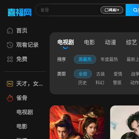
首页
电视剧
电影
动漫
综艺
观看记录
免费
排序
周最热
年度最热
最新
类型
全部
古装
爱情
战
历史
科幻
警匪
动作
天才，女友
雀骨
电视剧
电影