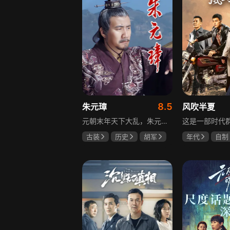
8.5
朱元璋
风吹半夏
元朝末年天下大乱，朱元璋自幼父母双亡，沦为乞丐后又遁入空门，走投无路参加义军，从此南征北战，一步步走上中国历史舞台。他心思缜密，笼络徐达、汤和等将才，礼遇李善长、刘伯温等文人，在鄱阳湖大水战中以少胜多消灭劲敌陈友谅，最终创建明朝，书写草根帝王的逆袭传奇。
古装
历史
胡军
年代
自制
剧雪
郑晓宁
赵丽颖
欧
李光洁