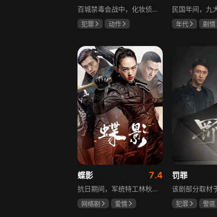
百城禁毒会战中，化妆侦察员宝玉完成任务后迎来更大挑战，他卧底飞城企业，取得董事长田竟的妻子林莺信任，揭露田竟是大毒枭的真相，田竟不仅贩毒，还策划在海域建立毒品基地，宝玉与战友们付出生命代价，最终取得胜利。
犯罪
动作
年代
剧情
张嘉益
林雨申
陈伟霆
张
刘奕君
赵丽颖
7.4
蝶影
罚罪
抗日期间，军统特工林秋雁领命赴上海摧毁日本人的“蝎美人计划”。在暗杀伪政府人员的名单中，她发现昔日恋人张子墨的名字，对上司周天昊的感情也在一次次任务中逐渐变化。一个是身在敌营的旧爱，一个是出生入死的战友，在国恨家仇的时代漩涡里，林秋雁面临爱情抉择，也在屡次情感抉择过程中，逐渐成长为更成熟的谍战人员，在乱世中坚守家国大义。
网络剧
爱情
犯罪
警匪
冯越
魏大勋
黄景瑜
杨