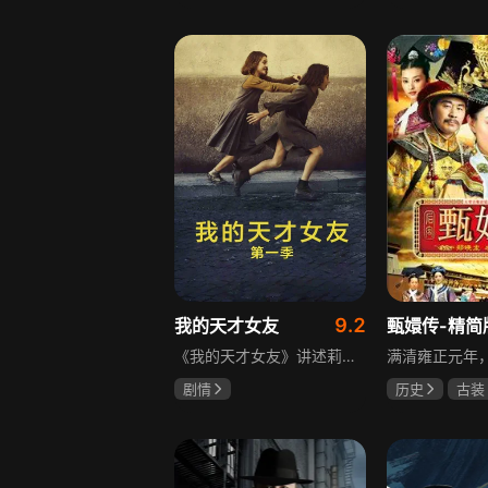
宋威龙
张婧仪
于荣光
秋
田征
朱晓渔
9.2
我的天才女友
甄嬛传-精简
《我的天才女友》讲述莉拉和莱侬这对好朋友的童年与少年时代。故事从友情开始，描绘女性友情的微妙变化——她们相互支持、妒忌和猜疑，又不断向外拓展，在与外部世界的试探中为自己塑形。莉拉聪明漂亮，莱侬羡慕她的天赋与决断力，两人都视对方为隐秘镜子，暗暗角力，展现女性成长中的复杂关系与自我探寻。
剧情
历史
古装
伊利莎·德尔·吉尼欧
陈建斌
蔡
卢多维卡·纳斯提
玛格丽塔·马祖可