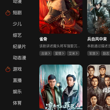
动漫
短剧
少儿
综艺
雀骨
兵自风中来
该剧讲述魔头将军强娶沉迷机关术的财迷假千金，两人从契约夫妻起步，在生死局中互扒马甲，爱意与杀意交织共生。过程中他们揭露朝堂阴谋，破解生死乱局，最终共同守护家国太平，融合了权谋、爱情、冒险等多重元素，情节跌宕起伏。
纪录片
古装
爱情
艾米
军旅
励志
动态漫
侯明昊
马秋元
蓝盈莹
丁
游戏
直播
娱乐
体育