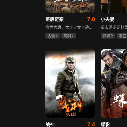
7.0
盛唐奇案
小夫妻
盛世大唐，太守之女李静澜天赋异禀，擅验尸断案，与神秘“鬼探”决明、武艺高强的捕快苏御安联手追凶，揭开一桩桩离奇悬案：双生姐妹的生死置换、跨越十七年的书生冤案、雅集会上的连环仪式杀人等。在迷雾与鲜血中，李静澜与决明暗生情愫，彼此扶持，坚守心中正道，挣脱宿命桎梏。盛世灯火之下，他们以智慧与勇气涤荡污浊，书写下一段守护正义与清明的传奇。
古装
网剧
婚姻
家庭
何泓姗
李菲
郭京飞
齐
何泊远
7.4
战神
蝶影