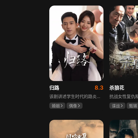
罗嘉良
盖玥希
8.3
归路
杀狼花
该剧讲述学生时代的路炎晨与归晓是彼此初恋，因路炎晨远赴警校、归晓家庭变故，两人感情无疾而终。八年后二人重逢，一句“化成灰我都认得你”尽显念念不忘。两年后，归晓与朋友丢车，万般无奈下拨通路炎晨电话，后续二人将在边境小城续写情感故事。
婚姻
偶像
谍战
甄锡
井柏然
谭松韵
黄海冰
王
李岷城