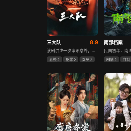
8.9
三大队
南部档案
该剧讲述一次审讯意外，三大队刑警程兵入狱服刑，队友受牵连脱警、降职，曾经的警界精英三大队分崩离析。十年牢狱，程兵重获自由，失去一切，而案件的犯罪嫌疑人王大勇依旧在逃。穿一天警服，终身是正义，不甘化作执着，利刃再次出鞘，程兵和三大队的兄弟重新集结踏上追凶之路，在孤独漫长的旅途中配合警方千里追凶，也在这苦行僧一样的历程中重新找到人生的坐标和生命的意义。本片根据原载于“网易人间”作者深蓝的《请转告局长，三大队任务完成》改编。
悬疑
犯罪
秦昊
剧情
自制
李乃文
陈明昊
张新成
丁
姜珮瑶