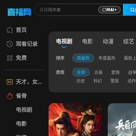
首页
电视剧
电影
动漫
综艺
观看记录
免费
排序
周最热
年度最热
最新
类型
全部
古装
爱情
战
历史
科幻
警匪
动作
天才，女友
雀骨
电视剧
电影