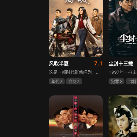
7.1
风吹半夏
尘封十三载
这是一部时代群像闯剧，改编自阿耐的小说《不得往生》，讲述以许半夏为首的有志者，抱着雄心壮志在改革开放大潮中奔流涌动、积极探索、不断创新的故事。许半夏与童骁骑、陈宇宙三人白手起家，从收废钢铁逐步接触钢铁行业，周旋于各类商界人物之间，历经良心与资本、道德与利益的矛盾挣扎，在男人扎堆的钢铁行业披荆斩棘，闯出一片天地，展现上世纪九十年代中小企业在时代浪潮中生存发展的现实。
年代
自制
犯罪
自制
赵丽颖
欧豪
陈建斌
陈
李光洁
啜妮