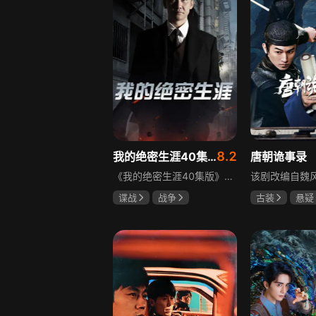
8.2
我的绝密生涯40集版
唐朝诡事录
《我的绝密生涯40集版》以1931年东北为背景，苏联特使引发暗杀行动，商人关郁达卷入被重伤失踪，妻子谭梓君带家人在新京安顿。八年后关郁达打入日本特务机关为我党提供情报，与谭梓君相遇却因身份不能相认，谭梓君心中充满怀疑。
谍战
战争
古装
悬疑
黄志忠
左小青
杨旭文
杨
吴刚
郜思雯