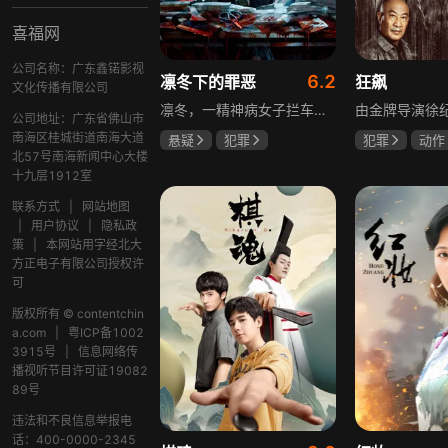
喜福网
公司名称：广东鑫锘影视
6.2
凛冬下的罪恶
狂飙
文化传播有限公司
凛冬，一精神病女子拦车报案，称丈夫杀人，刑警沈栋梁吴红兵由此揭开系列碎尸案真相。然而风浪未平，储蓄所抢劫杀人案，少女失踪案，流窜抢车案接连发生，沈栋梁与吴红兵追凶之际，竟牵出改变二人命运的人性悲剧。
公司地址：广东省佛山市
南海区桂城街道南海大道
悬疑
犯罪
犯罪
动作
北57号南海新闻中心大楼
吴昊宸
张睿
张颂文
李
十九层1912室
王大奇
联系方式
|
网站地图
|
用户协议
|
隐私政
策
|
本网站用字经北大
方正电子有限公司授权许
可
版权所有 © contentchin
a.com
|
粤ICP备1002
3915号
|
信息网络传
播视听节目许可证19082
89号
违法和不良信息举报电
话：400-0000-2345