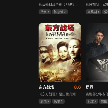
抗战题材战争剧《战神》讲述太行山一带，八路军游击队司令龙大谷骁勇善战、机智过人，15岁就参加了红军，身经百战，被军中将士们奉为“战神”。抗日战争爆发前，龙大谷因在抗大学习期间为替警卫员李广出头，一时冲动出手打了同期学员张道平，受了处分。以至于在红军缩编为八路军之时，龙大谷从原来的红军副师长降为游击队司令，随行上任的只有警卫员李广和参谋刘水泉二人，以及上级领导田烽给他的五十块大洋。即便如此，龙大谷依然不屈不挠，硬是在山西这块热土上平地拉起一支敢打、能拼、必胜，号称“龙支队”的作战队伍，凭借丰富的作战经验打赢了一场又一场的恶战，威震敌方！
战争
陈思诚
网络剧
爱
王丽坤
于荣光
冯越
魏大
赫子铭
8.6
东方战场
罚罪
《东方战场》是由孟凡耀监制、路奇执导，黄海冰、罗嘉良等众多演员主演的反映中国十四年抗战的史诗大剧。该剧是中国首部全景式展现中国十四年抗日战争辉煌历史的作品，真实再现了从1931年“9·18事变”到1945年8月15日日本战败投降期间，发生在东方战场的140多个具有影响力的事件。
剧情
历史
犯罪
警匪
马晓伟
黄海冰
黄景瑜
杨