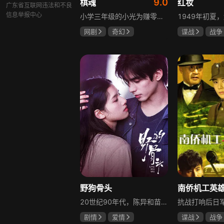
9.0
棋魂
红妆
广东省互联网违法和不良
信息举报中心
小学三年级的小光为赚零用钱到爷爷家寻宝，偶然翻出旧棋盘，接触棋盘的一瞬间，附身棋盘中的棋士褚嬴的灵魂进入了小光体内。后来小光在学校围棋会所结识少年天才小亮，为测试褚嬴实力，小光贸然与小亮对弈并小胜，他误以为褚嬴棋力平平，小亮却大受打击。数日后小亮再次挑战，再次惨败在褚嬴手下，二人从此成了相爱相杀的棋坛宿敌。在褚嬴指导下，小光进步神速，逐渐对围棋产生兴趣，最终在全国大赛与小亮激战中，褚嬴下出绝妙一局，小光却看出更高一着，终于在自己努力、褚嬴帮助和与小亮的磨练中，独立对弈，燃起真正的棋魂。
网剧
奇幻
谍战
战争
胡先煦
张超
张歆艺
郝富申
野狗骨头
20世纪90年代，陈异和苗靖因父母相识结缘，从充满敌意到彼此依靠，后因家庭变故不得不相依为命。大学时苗靖告白，陈异却因纵火案逼她离开藤城。多年后重逢，陈异为保护苗靖以身入局，两人并肩对抗走私团伙，最终陈异告白，两人终成眷属。
剧情
爱情
谍战
战争