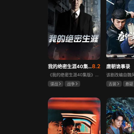
8.2
我的绝密生涯40集版
唐朝诡事录
《我的绝密生涯40集版》以1931年东北为背景，苏联特使引发暗杀行动，商人关郁达卷入被重伤失踪，妻子谭梓君带家人在新京安顿。八年后关郁达打入日本特务机关为我党提供情报，与谭梓君相遇却因身份不能相认，谭梓君心中充满怀疑。
谍战
战争
古装
悬疑
黄志忠
左小青
杨旭文
杨
吴刚
郜思雯