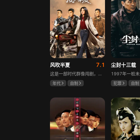
7.1
风吹半夏
尘封十三载
这是一部时代群像闯剧，改编自阿耐的小说《不得往生》，讲述以许半夏为首的有志者，抱着雄心壮志在改革开放大潮中奔流涌动、积极探索、不断创新的故事。许半夏与童骁骑、陈宇宙三人白手起家，从收废钢铁逐步接触钢铁行业，周旋于各类商界人物之间，历经良心与资本、道德与利益的矛盾挣扎，在男人扎堆的钢铁行业披荆斩棘，闯出一片天地，展现上世纪九十年代中小企业在时代浪潮中生存发展的现实。
年代
自制
犯罪
自制
赵丽颖
欧豪
陈建斌
陈
李光洁
啜妮