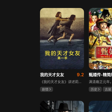
宋威龙
张婧仪
于荣光
秋
田征
朱晓渔
9.2
我的天才女友
甄嬛传-精简
《我的天才女友》讲述莉拉和莱侬这对好朋友的童年与少年时代。故事从友情开始，描绘女性友情的微妙变化——她们相互支持、妒忌和猜疑，又不断向外拓展，在与外部世界的试探中为自己塑形。莉拉聪明漂亮，莱侬羡慕她的天赋与决断力，两人都视对方为隐秘镜子，暗暗角力，展现女性成长中的复杂关系与自我探寻。
剧情
历史
古装
伊利莎·德尔·吉尼欧
陈建斌
蔡
卢多维卡·纳斯提
玛格丽塔·马祖可