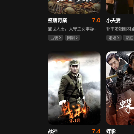
7.0
盛唐奇案
小夫妻
盛世大唐，太守之女李静澜天赋异禀，擅验尸断案，与神秘“鬼探”决明、武艺高强的捕快苏御安联手追凶，揭开一桩桩离奇悬案：双生姐妹的生死置换、跨越十七年的书生冤案、雅集会上的连环仪式杀人等。在迷雾与鲜血中，李静澜与决明暗生情愫，彼此扶持，坚守心中正道，挣脱宿命桎梏。盛世灯火之下，他们以智慧与勇气涤荡污浊，书写下一段守护正义与清明的传奇。
古装
网剧
婚姻
家庭
何泓姗
李菲
郭京飞
齐
何泊远
7.4
战神
蝶影