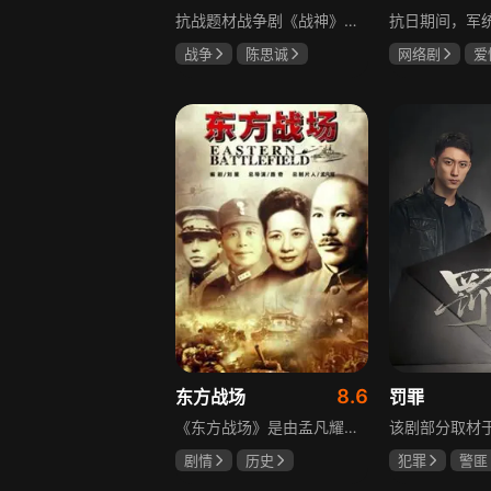
抗战题材战争剧《战神》讲述太行山一带，八路军游击队司令龙大谷骁勇善战、机智过人，15岁就参加了红军，身经百战，被军中将士们奉为“战神”。抗日战争爆发前，龙大谷因在抗大学习期间为替警卫员李广出头，一时冲动出手打了同期学员张道平，受了处分。以至于在红军缩编为八路军之时，龙大谷从原来的红军副师长降为游击队司令，随行上任的只有警卫员李广和参谋刘水泉二人，以及上级领导田烽给他的五十块大洋。即便如此，龙大谷依然不屈不挠，硬是在山西这块热土上平地拉起一支敢打、能拼、必胜，号称“龙支队”的作战队伍，凭借丰富的作战经验打赢了一场又一场的恶战，威震敌方！
战争
陈思诚
网络剧
爱
王丽坤
于荣光
冯越
魏大
赫子铭
8.6
东方战场
罚罪
《东方战场》是由孟凡耀监制、路奇执导，黄海冰、罗嘉良等众多演员主演的反映中国十四年抗战的史诗大剧。该剧是中国首部全景式展现中国十四年抗日战争辉煌历史的作品，真实再现了从1931年“9·18事变”到1945年8月15日日本战败投降期间，发生在东方战场的140多个具有影响力的事件。
剧情
历史
犯罪
警匪
马晓伟
黄海冰
黄景瑜
杨