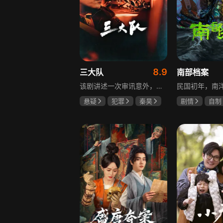
8.9
三大队
南部档案
该剧讲述一次审讯意外，三大队刑警程兵入狱服刑，队友受牵连脱警、降职，曾经的警界精英三大队分崩离析。十年牢狱，程兵重获自由，失去一切，而案件的犯罪嫌疑人王大勇依旧在逃。穿一天警服，终身是正义，不甘化作执着，利刃再次出鞘，程兵和三大队的兄弟重新集结踏上追凶之路，在孤独漫长的旅途中配合警方千里追凶，也在这苦行僧一样的历程中重新找到人生的坐标和生命的意义。本片根据原载于“网易人间”作者深蓝的《请转告局长，三大队任务完成》改编。
悬疑
犯罪
秦昊
剧情
自制
李乃文
陈明昊
张新成
丁
姜珮瑶