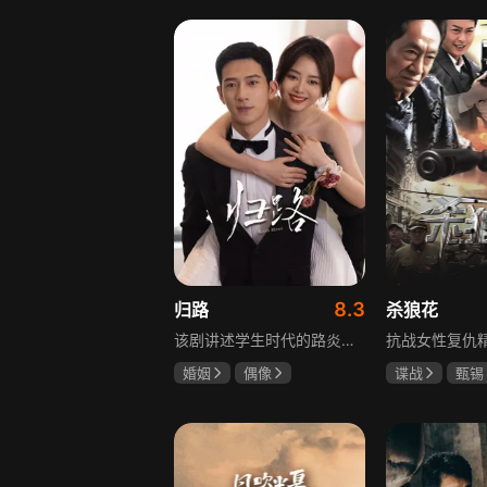
罗嘉良
盖玥希
8.3
归路
杀狼花
该剧讲述学生时代的路炎晨与归晓是彼此初恋，因路炎晨远赴警校、归晓家庭变故，两人感情无疾而终。八年后二人重逢，一句“化成灰我都认得你”尽显念念不忘。两年后，归晓与朋友丢车，万般无奈下拨通路炎晨电话，后续二人将在边境小城续写情感故事。
婚姻
偶像
谍战
甄锡
井柏然
谭松韵
黄海冰
王
李岷城