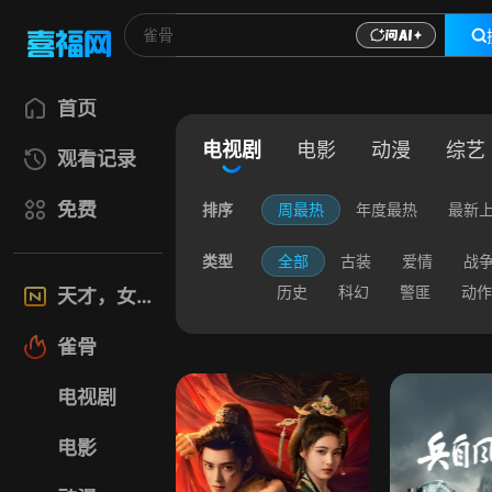
首页
电视剧
电影
动漫
综艺
观看记录
免费
排序
周最热
年度最热
最新
类型
全部
古装
爱情
战
历史
科幻
警匪
动作
天才，女友
雀骨
电视剧
电影