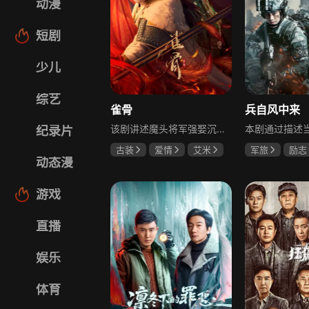
动漫
短剧
少儿
综艺
雀骨
兵自风中来
该剧讲述魔头将军强娶沉迷机关术的财迷假千金，两人从契约夫妻起步，在生死局中互扒马甲，爱意与杀意交织共生。过程中他们揭露朝堂阴谋，破解生死乱局，最终共同守护家国太平，融合了权谋、爱情、冒险等多重元素，情节跌宕起伏。
纪录片
古装
爱情
艾米
军旅
励志
动态漫
侯明昊
马秋元
蓝盈莹
丁
游戏
直播
娱乐
体育