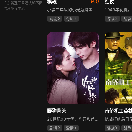
9.0
棋魂
红妆
广东省互联网违法和不良
信息举报中心
小学三年级的小光为赚零用钱到爷爷家寻宝，偶然翻出旧棋盘，接触棋盘的一瞬间，附身棋盘中的棋士褚嬴的灵魂进入了小光体内。后来小光在学校围棋会所结识少年天才小亮，为测试褚嬴实力，小光贸然与小亮对弈并小胜，他误以为褚嬴棋力平平，小亮却大受打击。数日后小亮再次挑战，再次惨败在褚嬴手下，二人从此成了相爱相杀的棋坛宿敌。在褚嬴指导下，小光进步神速，逐渐对围棋产生兴趣，最终在全国大赛与小亮激战中，褚嬴下出绝妙一局，小光却看出更高一着，终于在自己努力、褚嬴帮助和与小亮的磨练中，独立对弈，燃起真正的棋魂。
网剧
奇幻
谍战
战争
胡先煦
张超
张歆艺
郝富申
野狗骨头
20世纪90年代，陈异和苗靖因父母相识结缘，从充满敌意到彼此依靠，后因家庭变故不得不相依为命。大学时苗靖告白，陈异却因纵火案逼她离开藤城。多年后重逢，陈异为保护苗靖以身入局，两人并肩对抗走私团伙，最终陈异告白，两人终成眷属。
剧情
爱情
谍战
战争