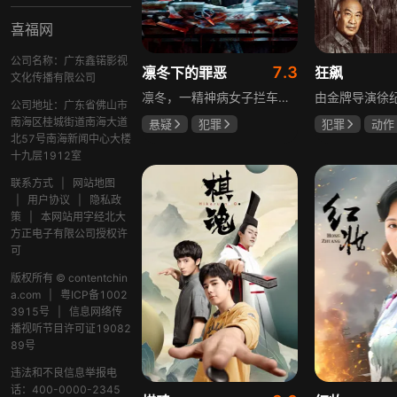
喜福网
公司名称：广东鑫锘影视
7.3
凛冬下的罪恶
狂飙
文化传播有限公司
凛冬，一精神病女子拦车报案，称丈夫杀人，刑警沈栋梁吴红兵由此揭开系列碎尸案真相。然而风浪未平，储蓄所抢劫杀人案，少女失踪案，流窜抢车案接连发生，沈栋梁与吴红兵追凶之际，竟牵出改变二人命运的人性悲剧。
公司地址：广东省佛山市
南海区桂城街道南海大道
悬疑
犯罪
犯罪
动作
北57号南海新闻中心大楼
吴昊宸
张睿
张颂文
李
十九层1912室
王大奇
联系方式
|
网站地图
|
用户协议
|
隐私政
策
|
本网站用字经北大
方正电子有限公司授权许
可
版权所有 © contentchin
a.com
|
粤ICP备1002
3915号
|
信息网络传
播视听节目许可证19082
89号
违法和不良信息举报电
话：400-0000-2345