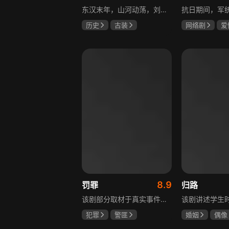
东汉末年，山河动荡，刘汉王朝气数将尽。内有十常侍颠倒黑白、祸乱朝纲，外有张氏兄弟高呼“苍天已死，黄巾当立”的口号，掀起浩大的农民起义，一时间狼烟四起，刘家朝廷宛如大厦将倾，岌岌可危。正所谓乱世出英雄，曹操、公孙瓒、袁术、袁绍、吕布、刘备、孙策、关羽、张飞、诸葛亮等各路豪杰不断涌现，从群雄逐鹿到赤壁之战，从魏蜀吴三国鼎立到三分归一统，波澜壮阔的三国时代的大幕缓缓拉开，本片根据中国古典名著《三国演义》改编。
历史
古装
网络剧
爱
唐国强
孙彦军
冯越
魏大
鲍国安
赫子铭
8.9
罚罪
归路
该剧部分取材于真实事件，以一桩恶性案件为切入口，通过青年刑警常征的视角，讲述出两代公安干警为维护一方安宁，扫除犯罪团伙，不畏艰险、前赴后继的英勇故事。在昌武这座小城，刑侦大队副大队长常征因长期追查实力雄厚的赵啸声家族，而被卷入重重漩涡之中。检察官赵鹏程惨遭杀害，所有线索竟都指向常征，使他三天之内必须找到真凶，自证清白。滨江省刑侦总队派遣秘密调查小组彻查赵家。素有“警界教父”之称的严国华布局出“一明一暗”的破案路线，暗中帮助常征，锁定了赵家老四赵鹏超才是一系列新阴谋的幕后操盘手。随着案情浮出水面的，不只是二十八年前的悬案，还有常征的身世之谜。常征面对着亲情爱情与公平正义之间的巨大撕裂，时刻经受着个人命运的突转，生与死的考验。“法大于天”的信念支撑着常征坚持不懈，恪守誓言，同金燕、宁宇等一众干警携手共进，破解迷局，最终将赵家恶势力及其保护伞一网打尽，维护了法律的尊严。
犯罪
警匪
婚姻
偶像
黄景瑜
杨祐宁
井柏然
谭