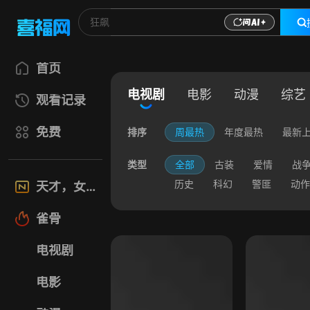
首页
电视剧
电影
动漫
综艺
观看记录
免费
排序
周最热
年度最热
最新
类型
全部
古装
爱情
战
历史
科幻
警匪
动作
天才，女友
雀骨
电视剧
电影