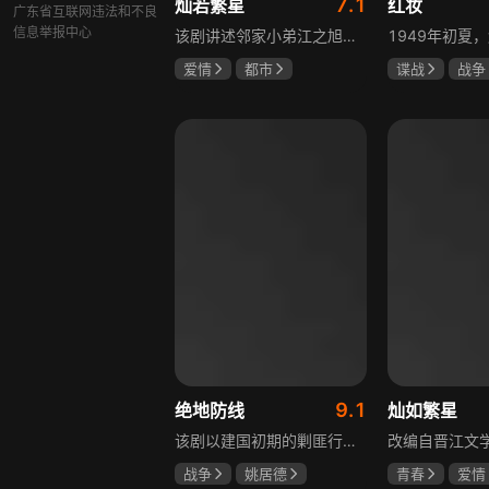
7.1
灿若繁星
红妆
广东省互联网违法和不良
信息举报中心
该剧讲述邻家小弟江之旭留学归来，竟成了夏千星的顶头上司。从小管着江之旭、事事压他一头的夏千星无法接受，两人互不服气，在公司内外明争暗斗。江之旭借职位刁难夏千星，夏千星则用姐姐身份压制他，然而夏千星不知道，江之旭拼尽全力坐上这个位子，就是为了陪在她身边保护她。
爱情
都市
谍战
战争
孙妍恩
曹景皓
张歆艺
毕雪
9.1
绝地防线
灿如繁星
该剧以建国初期的剿匪行动为背景，讲述中国人民解放军西线小分队追击黑山寺国民党残部的故事。小分队在执行任务过程中，严格遵照上级指示，既要完成军事目标，又全力保护沿途百姓的生命财产安全，同时对残部人员采取劝降与救治相结合的策略。最终，小分队成功控制了区域内的疫情，救出了愿意投诚的士兵，圆满完成了剿匪解救任务，展现了解放军的优良作风与使命担当。
战争
姚居德
青春
爱情