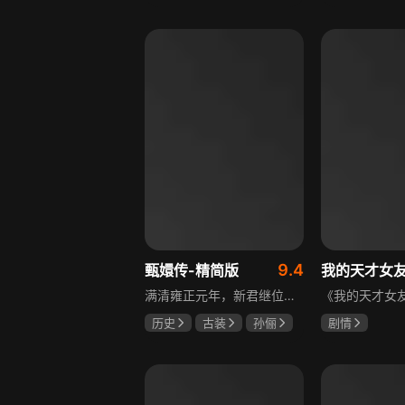
邵思涵
刘立胜
陈靖可
虞
马伯骞
9.4
甄嬛传-精简版
我的天才女
满清雍正元年，新君继位后朝堂看似祥和实则暗流涌动，后宫华妃与皇后分庭抗礼，各方势力裹挟其中凶险异常，太后主持选秀拉开帷幕，大理寺少卿甄远道长女甄嬛意外得雍正赏识步入皇宫，在皇后与华妃的夹击下，甄嬛小心周旋忍辱负重，不得不用智慧保护自己，一次次卷入残酷宫闱斗争。
历史
古装
孙俪
剧情
陈建斌
蔡少芬
伊利莎·德尔·
卢多维卡·纳斯
玛格丽塔·马祖