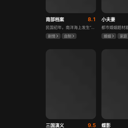
8.1
南部档案
小夫妻
民国初年，南洋海上发生“水鬼望乡”离奇命案，张家外派调查神秘事务的南部档案馆坐办张海盐、张海虾二人搭档亲往调查，却意外卷入了一个用于猎杀海外张家人的绝命死局。张海虾以自己的死谋局求解，送张海盐上了“南安号”巨轮回厦城以图他能够有一线生机，但这趟波澜诡谲的航程似乎才刚刚起航，一手遮天的军阀大佬、单纯执着的少年账房、还有十年未见的至亲故人……张海盐独自面对着接踵而至的意外，而当他踏上厦城的那一刻，真正属于两个少年的命运才初初开始转动。
剧情
自制
婚姻
家庭
张新成
丁禹兮
郭京飞
齐
姜珮瑶
9.5
三国演义
蝶影