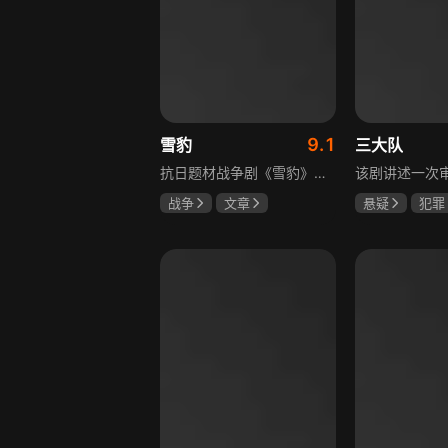
9.1
雪豹
三大队
抗日题材战争剧《雪豹》讲述抗日女学生陈怡是一个在革命道路上逐渐成长起来的优秀青年。从慷慨激昂的热血学生，到成熟稳重的革命战士，甚至执行任务的时候还要扮演性格大胆奔放的交际花，打入到敌人内部获取情报。在做情报工作时，与搭档张楚扮假夫妻，多次身陷险境命悬一线。周卫国原本是一名玩世不恭的富家子弟，却不乏热血，抗战时为了保护初恋女友，举枪杀了一名日本人，由此改名换姓走上了革命道路，从国民党中央军校到德国军校，再到回国创建中国第一支特战部队，成为了一个真正的传奇英雄。
战争
文章
悬疑
犯罪
陶飞霏
朱杰
李乃文
陈