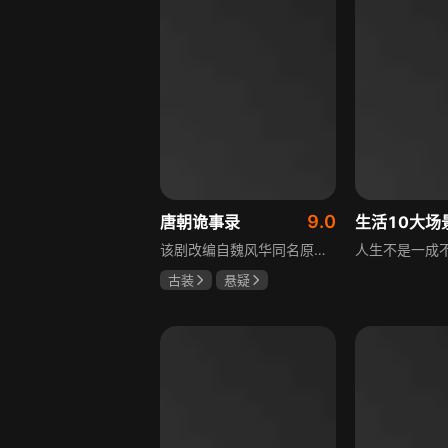
9.0
唐朝诡事录
该剧改编自魏风华同名原著，讲述繁华大唐盛世下发生的一系列奇闻异事。长安金吾卫中郎将卢凌风与狄公亲传弟子苏无名携手，共破《长安红茶》《石桥图》等九个诡异案件，从新娘失踪案到宫廷秘闻，从朝堂到乡间，他们在破案过程中相互了解，逐渐成长，共同守护苍生，担负起挽救社稷于危急的使命。
古装
悬疑
杨旭文
杨志刚
郜思雯