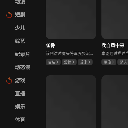
动漫
短剧
少儿
综艺
雀骨
兵自风中来
该剧讲述魔头将军强娶沉迷机关术的财迷假千金，两人从契约夫妻起步，在生死局中互扒马甲，爱意与杀意交织共生。过程中他们揭露朝堂阴谋，破解生死乱局，最终共同守护家国太平，融合了权谋、爱情、冒险等多重元素，情节跌宕起伏。
纪录片
古装
爱情
艾米
军旅
励志
动态漫
侯明昊
马秋元
蓝盈莹
丁
游戏
直播
娱乐
体育