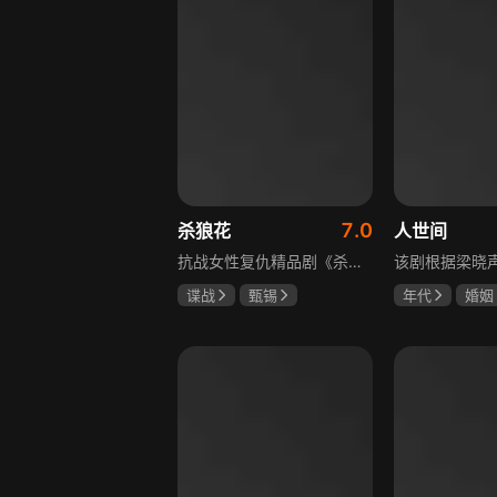
7.0
杀狼花
人世间
抗战女性复仇精品剧《杀狼花》讲述了上世纪40年代活跃在上海民间、由4个女人组成的抗日暗杀组织“杀狼花”，面对凶残的日寇，身负家仇国恨的一群巾帼英豪以非凡的勇气和智慧，谱写了一曲为民族大义而抗争、流血、牺牲的壮丽诗篇。剧中既有她们消灭敌人的壮举，也描述了身为普通人的爱恨情仇，展现了战火纷飞年代里女性的坚韧与担当，以及她们在民族大义面前舍生取义的崇高精神，是一部兼具热血与温情的抗战题材作品。
谍战
甄锡
年代
婚姻
黄海冰
王奎荣
雷佳音
辛
宋佳