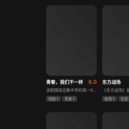
盖玥希
李岷城
6.0
青春，我们不一样
东方战场
该剧围绕志鹏中学的高一8班展开，这个班级是全校成绩垫底，却最讲友谊、最有人情味的集体。新生方一晴自带倒霉光环，因闹肚子晚开学半个月才报道，匆忙中被8班班草夏深骑单车撞到，两人由此结识。教导主任于福因方一晴晚到，将她分到8班并与夏深成为同桌。在夏深的嫌弃中，方一晴开启了自己充满意外的高中生活，剧情围绕校园日常与青春懵懂展开。
网剧
青春
剧情
历史
叶梓靖
徐源
马晓伟
黄
罗嘉良