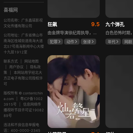
喜福网
公司名称：广东鑫锘影视
9.5
狂飙
九个弹孔
文化传播有限公司
由金牌导演徐纪周执导，张译、张颂文、李一桐、张志坚、吴刚领衔主演，倪大红、韩童生、李建义特邀主演的中央政法委重点项目。一部扫黑除恶坚决斗争的回忆录，横跨20年的群像叙事全景式展现时代变迁下的黑白较量与复杂人性。
公司地址：广东省佛山市
南海区桂城街道南海大道
犯罪
动作
张译
年代
网剧
北57号南海新闻中心大楼
张颂文
李一桐
何雨虹
李
十九层1912室
联系方式
|
网站地图
|
用户协议
|
隐私政
策
|
本网站用字经北大
方正电子有限公司授权许
可
版权所有 © contentchin
a.com
|
粤ICP备1002
3915号
|
信息网络传
播视听节目许可证19082
89号
违法和不良信息举报电
话：400-0000-2345