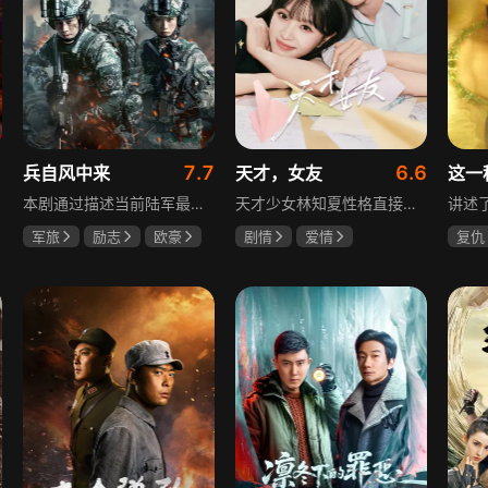
7.7
6.6
兵自风中来
天才，女友
这一
本剧通过描述当前陆军最具新型作战特色的特战、空突、侦察、信息等代表性兵种的官兵练兵备战，在历次实战演习中磨砺意志技能、逐渐形成新质作战能力等故事，反映了某集团军党委坚决落实习主席新时代强军思想，着眼打造一流陆军，谋划转型，大力推进战斗力建设的历史担当，浓缩了陆军官兵改革面前备战打仗矢志强军的铁血追求、展现了新时代陆军官兵积极投身军队转型的全新风貌，是一部融合备战打仗、青春成长励志、英雄主义传承，同时将军人荣誉、使命、爱情熔为一炉的军事题材正能量大剧。
天才少女林知夏性格直接、不善交际，从小没有好友。考入省一中后，她因解题比拼与性格阳光的学霸江逾白相识并成为同桌。作为社交达人的江逾白帮林知夏融入集体交到汤婷婷、段启言、沈负暄、金百慧等朋友，林知夏为表达感谢帮他补习功课，两人渐渐从竞争走向互助，最终成为最好的朋友。俩人还一同解决同学被骗、一起参加社团活动与省数学竞赛，在这个过程中，江逾白对林知夏感情渐深，但只把爱意埋在心里。林知夏被保送复旦后，江逾白准备在毕业之旅对她告白，却因母亲卷入诈骗案而遗憾离开，俩人最终能否冲破阻碍走到一起
军旅
励志
欧豪
剧情
爱情
复仇
蓝盈莹
丁勇岱
田曦薇
胡一天
王楚
厉嘉琪
毛孩