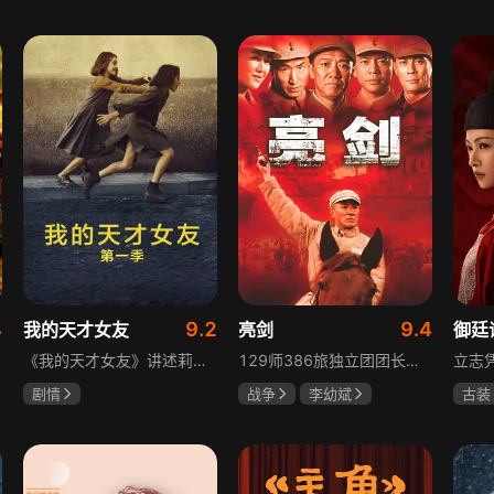
陈靖可
虞书欣
于荣光
秋瓷炫
吴俊
马伯骞
朱晓渔
高晓
4
9.2
9.4
我的天才女友
亮剑
御廷
《我的天才女友》讲述莉拉和莱侬这对好朋友的童年与少年时代。故事从友情开始，描绘女性友情的微妙变化——她们相互支持、妒忌和猜疑，又不断向外拓展，在与外部世界的试探中为自己塑形。莉拉聪明漂亮，莱侬羡慕她的天赋与决断力，两人都视对方为隐秘镜子，暗暗角力，展现女性成长中的复杂关系与自我探寻。
129师386旅独立团团长李云龙敢想敢干、不按规矩办事，脾气火爆性格直爽，带领独立团展现出敢于拼杀的劲头，接连击败坂田连队、山崎大队、山本部队，名声大噪却因屡次犯规遭贬斥。抗战时期他与国军358团团长楚云飞惺惺相惜，徐蚌会战中一较高下双双重伤，养病期间李云龙与护士田雨相恋，两人及亲人战友历经国家沧桑巨变。
剧情
战争
李幼斌
古装
伊利莎·德尔·吉尼欧
童蕾
何政军
陈哲
卢多维卡·纳斯提
吕行
玛格丽塔·马祖可