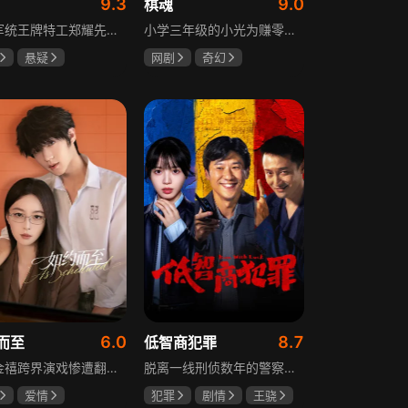
9.3
9.0
棋魂
重庆军统王牌特工郑耀先实为潜伏的中共特工“风筝”，上线牺牲后他与组织失联，解放后化名周志乾继续提供情报。身份证实后他仍协助破获特务案，三十年情报生涯中他遭敌人追杀、妻离子散，为国家牺牲是他的人生价值。
小学三年级的小光为赚零用钱到爷爷家寻宝，偶然翻出旧棋盘，接触棋盘的一瞬间，附身棋盘中的棋士褚嬴的灵魂进入了小光体内。后来小光在学校围棋会所结识少年天才小亮，为测试褚嬴实力，小光贸然与小亮对弈并小胜，他误以为褚嬴棋力平平，小亮却大受打击。数日后小亮再次挑战，再次惨败在褚嬴手下，二人从此成了相爱相杀的棋坛宿敌。在褚嬴指导下，小光进步神速，逐渐对围棋产生兴趣，最终在全国大赛与小亮激战中，褚嬴下出绝妙一局，小光却看出更高一着，终于在自己努力、褚嬴帮助和与小亮的磨练中，独立对弈，燃起真正的棋魂。
悬疑
网剧
奇幻
龙
罗海琼
胡先煦
张超
冉
郝富申
6.0
8.7
而至
低智商犯罪
歌手金禧跨界演戏惨遭翻车，全网群嘲演技拉胯！不服输的他另辟蹊径，转行试水音乐剧，誓要逆袭打脸。机缘巧合下，他对高冷硬核的金牌音乐剧导演宁瑾一见心动，两人意外留下暧昧一吻，转头试镜现场再度狭路相逢。 宁瑾本就抵触偶像跨界，对半路空降的流量新人金禧百般严苛，花式魔鬼训练轮番上线。金禧顶住剧团前辈排挤、同行暗算、舆论刁难等重重危机，日夜苦练打磨演技，慢慢褪去偶像光环、解锁真实自我，一点点打动高冷导演和剧团众人。 一路走来，二人历经误会争执、事业危机、亲情心结、分手磨合多重考验，在并肩拯救濒临倒闭的剧团、携手打磨《倩女幽魂》剧目、共渡舞台难关的过程中，情愫渐生、双向治愈。最终剧目首演大获成功，叛逆
脱离一线刑侦数年的警察张一昂，因省厅匿名举报信被派往三江口调查。他刚到就遇刑警队长被害，洗清嫌疑时意外抓获连环杀人案凶手，迅速建立声望。张一昂锁定当地富商周荣团伙，蠢贼间勾心斗角的蝴蝶效应助警方屡建奇功，最终查明同僚遇害真相，让真凶落网。剧集以喜剧风格展现刑侦故事，充满黑色幽默。
爱情
犯罪
剧情
王骁