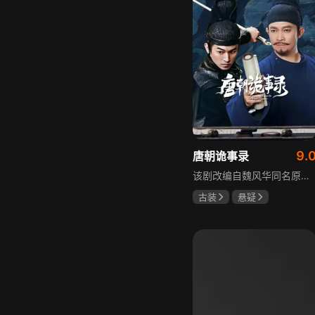
9.
唐朝诡事录
该剧改编自魏风华同名原著，讲述繁华大唐盛世下发生的一系列奇闻异事。长安金吾卫中郎将卢凌风与狄公亲传弟子苏无名携手，共破《长安红茶》《石桥图》等九个诡异案件，从新娘失踪案到宫廷秘闻，从朝堂到乡间，他们在破案过程中相互了解，逐渐成长，共同守护苍生，担负起挽救社稷于危急的使命。
古装
悬疑
杨旭文
杨志刚
郜思雯