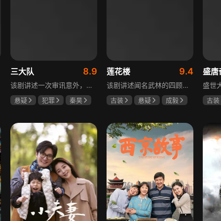
1
8.9
9.4
三大队
莲花楼
盛唐
该剧讲述一次审讯意外，三大队刑警程兵入狱服刑，队友受牵连脱警、降职，曾经的警界精英三大队分崩离析。十年牢狱，程兵重获自由，失去一切，而案件的犯罪嫌疑人王大勇依旧在逃。穿一天警服，终身是正义，不甘化作执着，利刃再次出鞘，程兵和三大队的兄弟重新集结踏上追凶之路，在孤独漫长的旅途中配合警方千里追凶，也在这苦行僧一样的历程中重新找到人生的坐标和生命的意义。本片根据原载于“网易人间”作者深蓝的《请转告局长，三大队任务完成》改编。
该剧讲述闻名武林的四顾门门主李相夷在一次大战后身受重伤，从此退隐江湖成为淡泊名利的“假神医”李莲花。他遇到新交方多病与旧敌笛飞声后，重新卷入江湖。江湖暗流涌动，疑团扑朔迷离，抽丝剥茧方能断出真相，一段荡气回肠的侠义情即将热血展开，展现了侠义、探案与江湖恩怨交织的精彩故事。
悬疑
犯罪
秦昊
古装
悬疑
成毅
古装
李乃文
陈明昊
曾舜晞
肖顺尧
何泓
何泊