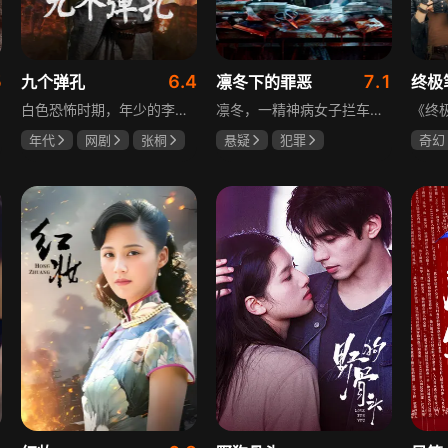
5
6.4
7.1
九个弹孔
凛冬下的罪恶
终极
白色恐怖时期，年少的李智信家破人亡后投身革命武装，因作战有勇有谋获“小狼崽子”绰号。他长期率部孤悬敌后，与日寇、反动派对决，多次负伤仍不改初心。凭借坚韧意志，他从游击队员成长为新四军干部、解放军司令员，身上的九个弹孔是他践行革命誓言、见证成长的勋章。
凛冬，一精神病女子拦车报案，称丈夫杀人，刑警沈栋梁吴红兵由此揭开系列碎尸案真相。然而风浪未平，储蓄所抢劫杀人案，少女失踪案，流窜抢车案接连发生，沈栋梁与吴红兵追凶之际，竟牵出改变二人命运的人性悲剧。
年代
网剧
张桐
悬疑
犯罪
奇幻
何雨虹
李桓
吴昊宸
张睿
曾舜
王大奇
哈妮