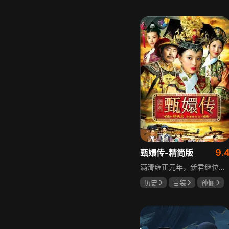
邵思涵
刘立胜
9.
甄嬛传-精简版
满清雍正元年，新君继位后朝堂看似祥和实则暗流涌动，后宫华妃与皇后分庭抗礼，各方势力裹挟其中凶险异常，太后主持选秀拉开帷幕，大理寺少卿甄远道长女甄嬛意外得雍正赏识步入皇宫，在皇后与华妃的夹击下，甄嬛小心周旋忍辱负重，不得不用智慧保护自己，一次次卷入残酷宫闱斗争。
历史
古装
孙俪
陈建斌
蔡少芬