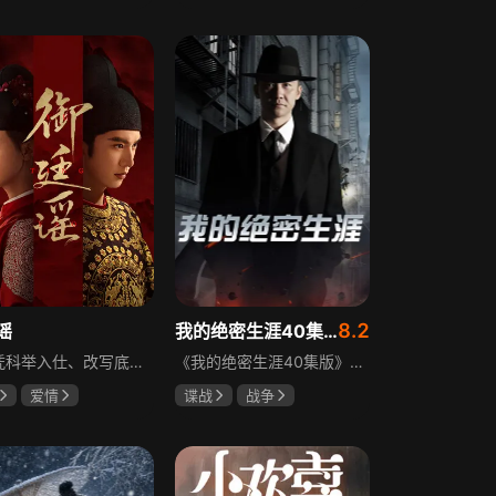
霆
赵尧珂
田曦薇
王传君
攀
8.2
谣
我的绝密生涯40集版
立志凭科举入仕、改写底层命运的孤女孟廷辉因意外结识微服私访的少年新帝英寡，二人联手铲除沙州官匪，英寡赏识其胆识智谋，暗中助力她赴京赶考。孟廷辉入京后遭科举舞弊构陷，凭智勇自证清白，被英寡破格任命为察闻院主事，清查虎啸帮、晚香阁等黑恶势力，逐步牵出血月会复国阴谋与朝堂权斗。二人从君臣知己渐生情愫，历经身世谜团、朝堂阻力与边境战乱，最终平定叛乱、整肃朝纲，携手共护江山万民。
《我的绝密生涯40集版》以1931年东北为背景，苏联特使引发暗杀行动，商人关郁达卷入被重伤失踪，妻子谭梓君带家人在新京安顿。八年后关郁达打入日本特务机关为我党提供情报，与谭梓君相遇却因身份不能相认，谭梓君心中充满怀疑。
爱情
谍战
战争
远
吴谨言
黄志忠
左小青
吴刚