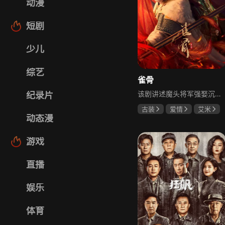
动漫
短剧
少儿
综艺
雀骨
该剧讲述魔头将军强娶沉迷机关术的财迷假千金，两人从契约夫妻起步，在生死局中互扒马甲，爱意与杀意交织共生。过程中他们揭露朝堂阴谋，破解生死乱局，最终共同守护家国太平，融合了权谋、爱情、冒险等多重元素，情节跌宕起伏。
纪录片
古装
爱情
艾米
动态漫
侯明昊
马秋元
游戏
直播
娱乐
体育