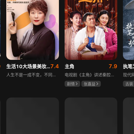
0
7.4
7.9
生活10大场景美妆秘籍
主角
执笔
人生不是一成不变，不同的场合不同的角色，适宜的妆容造型往往能帮助人们建立自信、破冰社交，开启一个良好开端，做到事半功倍。姜月辉老师亲自打造的《10大生活场景角色妆容课程》，将针对不同的生活场景和角色需求，教授相应的妆容造型技巧，让学员轻松驾驭每个人生角色，打造出适合自己的妆容，提升个人形象和气质。
电视剧《主角》讲述秦腔名伶忆秦娥阴差阳错被舅舅胡三元带入剧团，历经近半个世纪兴衰起伏，从牧羊女成长为一代秦腔名伶的故事，剧集以秦腔发展为脉络映射大历史起落，反映中国社会四十年变迁中普通人的情感生活与命运，展现传统艺术传承与时代变迁的交织。
剧情
张嘉益
古装
刘浩存
秦海璐
夏小