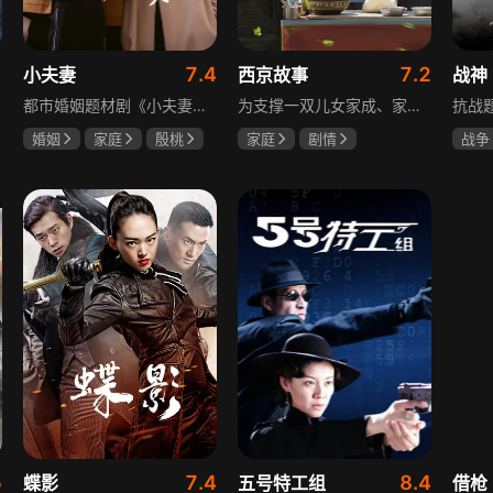
1
7.4
7.2
小夫妻
西京故事
战神
都市婚姻题材剧《小夫妻》围绕经营十年婚姻的周全与车莉展开，原本家庭美满的二人突遭变故：周全怀才不遇还意外被裁员，车莉则被迫赶鸭子上架仓促创业，不可预期的生活变动让他们的婚姻陷入僵局。而立之年的两人，在现实压力与情感拉扯中挣扎，面临诸多矛盾与考验，他们能否重新调整生活节奏，修复婚姻关系，回到幸福生活的轨道，是该剧的核心看点。
为支撑一双儿女家成、家秀的“求学大业”，一家之主罗天福携妻子慧娟进了西京城。在西京城里，罗天福见证了身边的小人物们在大城市的生存之难，自身也经历了种种艰辛：饼铺生意屡屡受挫，妻子慧娟不满他“固执守旧”的经营方式闹起分居，儿子家成无法适应从乡村到城市的生活状况不断离校出走，重重打击不断袭来，使他头一次对自己坚守多年的人生观和价值观产生怀疑。自己这样做究竟是对是错，城市是不是真的不适合他这种“坚持老一套”的人生存。女儿家秀的支持鼓励使罗天福重拾信心，那些曾经接受罗天福帮助的人也反过来帮助他，纠缠不清的矛盾随之一一化解。罗家人终于在西京这座大城扎下了根，向着美好的未来继续前行。该剧围绕农村家庭在城市的奋斗历程展开，展现了小人物的坚韧与善良，充满了励志色彩与现实关怀。
婚姻
家庭
殷桃
家庭
剧情
战争
郭京飞
齐溪
张国强
陈小艺
王丽
石安妮
5
7.4
8.4
蝶影
五号特工组
借枪