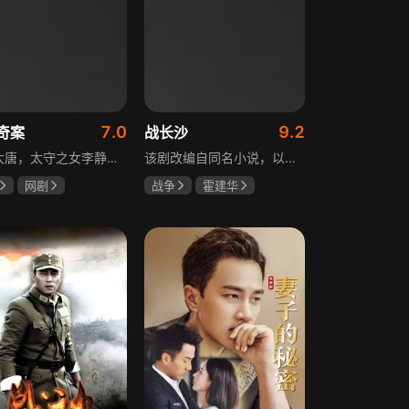
7.0
9.2
奇案
战长沙
盛世大唐，太守之女李静澜天赋异禀，擅验尸断案，与神秘“鬼探”决明、武艺高强的捕快苏御安联手追凶，揭开一桩桩离奇悬案：双生姐妹的生死置换、跨越十七年的书生冤案、雅集会上的连环仪式杀人等。在迷雾与鲜血中，李静澜与决明暗生情愫，彼此扶持，坚守心中正道，挣脱宿命桎梏。盛世灯火之下，他们以智慧与勇气涤荡污浊，书写下一段守护正义与清明的传奇。
该剧改编自同名小说，以中国近代史上著名的“长沙会战”为背景，借由长沙城一户普通胡姓人家在战争中的命运浮沉，展现战火的无情以及在日军铁蹄侵略下中华儿女奋起抗战的不屈精神。1938年10月日军攻陷武汉，长沙危在旦夕，城中茶园巷的胡家人在孙女婿薛君山的支持下，为最宠爱的龙凤胎湘湘和小满安排退路。薛君山先将湘湘介绍给留洋归来保卫长沙的顾清明，可惜二人一见面便势同水火，薛君山只好另选人家。湘湘订婚当日，蒋介石密令火烧长沙，因指挥失当酿成巨大灾难，繁华古城毁于一旦，很多人包括湘湘的未婚夫一家被活活烧死。焦土上，各地英雄儿女齐聚长沙，和湖南人民一起阻挡敌人铁蹄，胡家人也在劫难中演绎了一幕幕悲欢离合。
网剧
战争
霍建华
姗
李菲
杨紫
任程伟
远