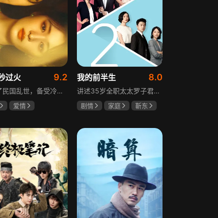
9.2
8.0
秒过火
我的前半生
讲述了民国乱世，备受冷眼的世家少爷慕容清峄与饱受苦难的复仇孤女任素素阴差阳错结缘相识，却因误会含恨而别。两人再重逢，却身份错位，陷入爱恨交织的极限拉扯中。二人历经世事波折与生离死别，最后携手直面乱世危局。
讲述35岁全职太太罗子君因丈夫突然离婚陷入人生谷底，带孩子闯入社会，从安逸走向落魄。贺涵作为事业有成的精英，平静生活被罗子君打破，需应对各类突发状况。生活逼迫罗子君重拾骨气，贺涵也收获温暖，二人历经波折，罗子君实现自我成长，贺涵也找到人生新方向，展现都市女性蜕变与情感纠葛。
爱情
剧情
家庭
靳东
然
张凌赫
马伊琍
袁泉