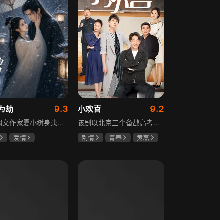
9.3
9.2
为劫
小欢喜
现代网文作家夏小树身患绝症，临终前未能完成最后一部长篇小说，带着遗憾离世，却意外穿越进自己笔下的世界，成为书中的明月公主。夏小树步步为营，一次次改写危机。当夏小树耗尽预知，失去剧本掌控，她和萧景琰的命运急转直下。萧景琰被逼另娶他人，两人被迫私奔，却在曙光初现时遭遇追兵——夏小树中箭身亡，萧景琰抱着她痛不欲生。十年后，登基为帝的萧景琰在上元灯会上，遇见一个提着兔子灯的姑娘，与当年的明月一模一样……
该剧以北京三个备战高考的家庭为核心，讲述童文洁与方一凡、宋倩与乔英子、季胜利与季杨杨这几组亲子，在升学压力下，围绕成绩、陪伴、沟通等问题产生的矛盾与磨合，展现了中年家长与青春期孩子共同成长的温馨故事。
爱情
剧情
青春
黄磊
树
萧景琰
海清
陶虹