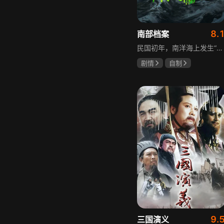
8.
南部档案
民国初年，南洋海上发生“水鬼望乡”离奇命案，张家外派调查神秘事务的南部档案馆坐办张海盐、张海虾二人搭档亲往调查，却意外卷入了一个用于猎杀海外张家人的绝命死局。张海虾以自己的死谋局求解，送张海盐上了“南安号”巨轮回厦城以图他能够有一线生机，但这趟波澜诡谲的航程似乎才刚刚起航，一手遮天的军阀大佬、单纯执着的少年账房、还有十年未见的至亲故人……张海盐独自面对着接踵而至的意外，而当他踏上厦城的那一刻，真正属于两个少年的命运才初初开始转动。
剧情
自制
张新成
丁禹兮
姜珮瑶
9.
三国演义