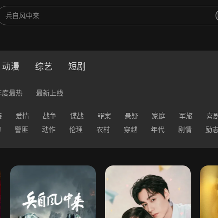
动漫
综艺
短剧
年度最热
最新上线
装
爱情
战争
谍战
罪案
悬疑
家庭
军旅
喜
幻
警匪
动作
伦理
农村
穿越
年代
剧情
励