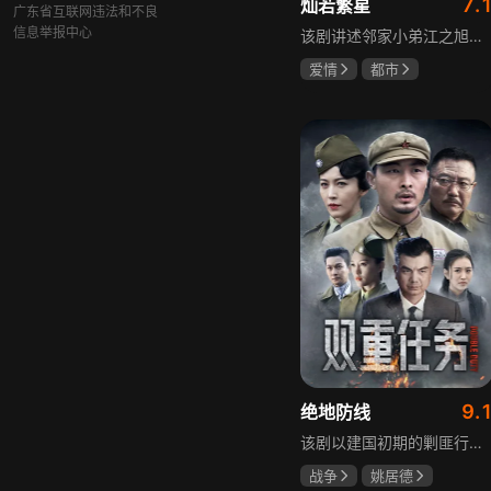
7.
灿若繁星
广东省互联网违法和不良
信息举报中心
该剧讲述邻家小弟江之旭留学归来，竟成了夏千星的顶头上司。从小管着江之旭、事事压他一头的夏千星无法接受，两人互不服气，在公司内外明争暗斗。江之旭借职位刁难夏千星，夏千星则用姐姐身份压制他，然而夏千星不知道，江之旭拼尽全力坐上这个位子，就是为了陪在她身边保护她。
爱情
都市
孙妍恩
曹景皓
毕雪
9.
绝地防线
该剧以建国初期的剿匪行动为背景，讲述中国人民解放军西线小分队追击黑山寺国民党残部的故事。小分队在执行任务过程中，严格遵照上级指示，既要完成军事目标，又全力保护沿途百姓的生命财产安全，同时对残部人员采取劝降与救治相结合的策略。最终，小分队成功控制了区域内的疫情，救出了愿意投诚的士兵，圆满完成了剿匪解救任务，展现了解放军的优良作风与使命担当。
战争
姚居德