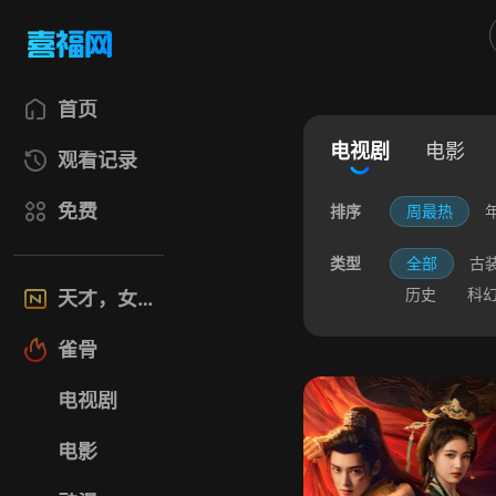
首页
电视剧
电影
观看记录
免费
排序
周最热
类型
全部
古
历史
科
天才，女友
雀骨
电视剧
电影