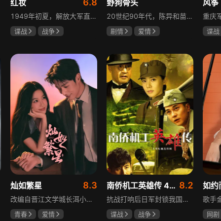
1
6.8
红妆
野狗骨头
风筝
1949年初夏，解放大军直抵上海，国民党国防部保密局的中共地下党员邓家骥奉命撤往台湾，其妻同为地下党的沈荷因临产被留在上海。新中国成立之初，面对敌特的破坏活动，斗争形势严峻，沈荷隐藏真实身份，继续与敌人展开新一轮斗争，在隐秘战线坚守信仰，为新政权的稳定默默奉献。
20世纪90年代，陈异和苗靖因父母相识结缘，从充满敌意到彼此依靠，后因家庭变故不得不相依为命。大学时苗靖告白，陈异却因纵火案逼她离开藤城。多年后重逢，陈异为保护苗靖以身入局，两人并肩对抗走私团伙，最终陈异告白，两人终成眷属。
谍战
战争
剧情
爱情
谍战
张歆艺
宋威龙
张婧仪
柳云
田征
李小
1
8.3
8.2
灿如繁星
南侨机工英雄传 43集版
如约
改编自晋江文学城长洱小说《狭路》，讲述心理学博士林晚星遭遇变故后返乡任教，邂逅顶级教练王法，带领垫底差生逆袭追梦的热血救赎故事。林晚星用“自由式”教育，培养少年们的独立人格，帮他们学会生活、融洽自我、发现所爱、勇于追求，诠释“不远狭路，终见光明”的成长内核。
抗战打响后日军封锁我国运输路线，神鼓滇缅公路撑起抗战后勤补给，因急缺司机和技工，三千余名南洋华侨毅然归国共赴国难。方家兄弟是典型代表，大哥方天海表面投靠日军实为中共地下工作者，委曲求全游走生死间；弟弟方千树从纨绔子弟成长为抗日战士。剧集以真实历史为背景，展现华侨爱国情怀与民族大义。
青春
爱情
谍战
战争
网剧