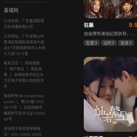
喜福网
公司名称：广东鑫锘影视
9.
狂飙
文化传播有限公司
由金牌导演徐纪周执导，张译、张颂文、李一桐、张志坚、吴刚领衔主演，倪大红、韩童生、李建义特邀主演的中央政法委重点项目。一部扫黑除恶坚决斗争的回忆录，横跨20年的群像叙事全景式展现时代变迁下的黑白较量与复杂人性。
公司地址：广东省佛山市
南海区桂城街道南海大道
犯罪
动作
张译
北57号南海新闻中心大楼
张颂文
李一桐
十九层1912室
联系方式
|
网站地图
|
用户协议
|
隐私政
策
|
本网站用字经北大
方正电子有限公司授权许
可
版权所有 © contentchin
a.com
|
粤ICP备1002
3915号
|
信息网络传
播视听节目许可证19082
89号
违法和不良信息举报电
话：400-0000-2345