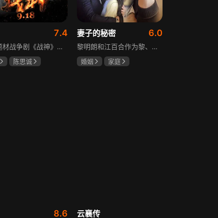
7.4
6.0
妻子的秘密
抗战题材战争剧《战神》讲述太行山一带，八路军游击队司令龙大谷骁勇善战、机智过人，15岁就参加了红军，身经百战，被军中将士们奉为“战神”。抗日战争爆发前，龙大谷因在抗大学习期间为替警卫员李广出头，一时冲动出手打了同期学员张道平，受了处分。以至于在红军缩编为八路军之时，龙大谷从原来的红军副师长降为游击队司令，随行上任的只有警卫员李广和参谋刘水泉二人，以及上级领导田烽给他的五十块大洋。即便如此，龙大谷依然不屈不挠，硬是在山西这块热土上平地拉起一支敢打、能拼、必胜，号称“龙支队”的作战队伍，凭借丰富的作战经验打赢了一场又一场的恶战，威震敌方！
黎明朗和江百合作为黎、江两大集团的继承人，即将订婚，一场完美婚姻却在一日之间沦为悲剧前奏。订婚当日变故夺去百合父母生命，她临危受命挑起江氏重担，明朗不顾家人反对将她接进黎家。黎母想赶走百合，秘书宁夏誓夺回明朗，大哥黎天图谋篡夺黎氏家产，三个家庭命运就此牵动。千万巨债、身世之谜、婆媳之争、丧子之痛等接踵而至，明朗与百合的爱情历经重重危机，迷失的错爱能否被真情指引。
陈思诚
婚姻
家庭
坤
于荣光
刘恺威
赵丽颖
关智斌
8.6
云襄传