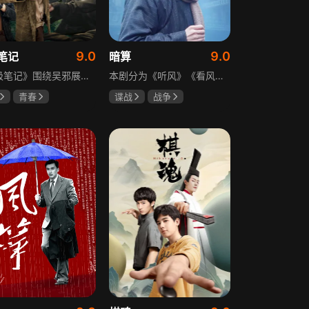
9.0
9.0
笔记
暗算
《终极笔记》围绕吴邪展开，他因好奇三叔经历，历险归来收神秘录像带后卷入阴谋，只身闯格尔木疗养院偶遇张起灵等六人组队，在西王母宫发现陨玉，却遇三叔失踪、张起灵失忆。众人寻记忆探张家古楼，因裘德考介入受阻，后联手霍老太再探遭意外，谜团未解，吴邪被迫伪装成三叔，剧情充满冒险与悬疑。
本剧分为《听风》《看风》和《捕风》三个篇章，三者在时间关系及故事上相对独立，又千丝万缕。听风，即无线电侦听者，是一群“靠耳朵打江山”的人，他们的耳朵可以听到天外之音、无声之音、秘密之音。看风，即密码破译的人，是一群“善于神机妙算”的人，他们的慧眼可以识破天机、释读天书、看阅无字之书。捕风，即我党地下工作者，在国民党大肆实施白色恐怖时期，他们是牺牲者更是战斗者，乔装打扮深入虎穴，迎风而战，为缔造共和国立下不朽的丰功伟业。
青春
谍战
战争
晞
肖宇梁
柳云龙
祝希娟
克孜
高明