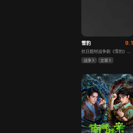
9.
雪豹
抗日题材战争剧《雪豹》讲述抗日女学生陈怡是一个在革命道路上逐渐成长起来的优秀青年。从慷慨激昂的热血学生，到成熟稳重的革命战士，甚至执行任务的时候还要扮演性格大胆奔放的交际花，打入到敌人内部获取情报。在做情报工作时，与搭档张楚扮假夫妻，多次身陷险境命悬一线。周卫国原本是一名玩世不恭的富家子弟，却不乏热血，抗战时为了保护初恋女友，举枪杀了一名日本人，由此改名换姓走上了革命道路，从国民党中央军校到德国军校，再到回国创建中国第一支特战部队，成为了一个真正的传奇英雄。
战争
文章
陶飞霏
朱杰