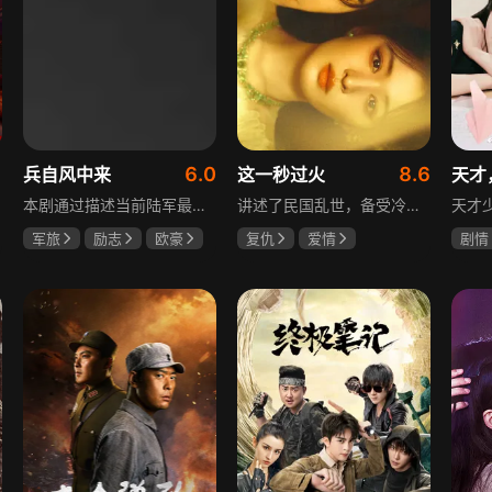
6.0
8.6
兵自风中来
这一秒过火
天才
本剧通过描述当前陆军最具新型作战特色的特战、空突、侦察、信息等代表性兵种的官兵练兵备战，在历次实战演习中磨砺意志技能、逐渐形成新质作战能力等故事，反映了某集团军党委坚决落实习主席新时代强军思想，着眼打造一流陆军，谋划转型，大力推进战斗力建设的历史担当，浓缩了陆军官兵改革面前备战打仗矢志强军的铁血追求、展现了新时代陆军官兵积极投身军队转型的全新风貌，是一部融合备战打仗、青春成长励志、英雄主义传承，同时将军人荣誉、使命、爱情熔为一炉的军事题材正能量大剧。
讲述了民国乱世，备受冷眼的世家少爷慕容清峄与饱受苦难的复仇孤女任素素阴差阳错结缘相识，却因误会含恨而别。两人再重逢，却身份错位，陷入爱恨交织的极限拉扯中。二人历经世事波折与生离死别，最后携手直面乱世危局。
军旅
励志
欧豪
复仇
爱情
剧情
蓝盈莹
丁勇岱
王楚然
张凌赫
田曦
毛孩
厉嘉