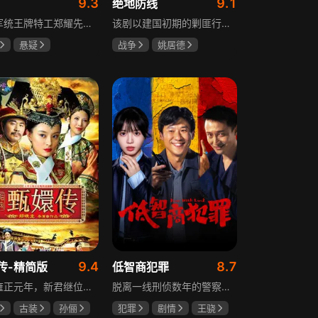
9.3
9.1
绝地防线
重庆军统王牌特工郑耀先实为潜伏的中共特工“风筝”，上线牺牲后他与组织失联，解放后化名周志乾继续提供情报。身份证实后他仍协助破获特务案，三十年情报生涯中他遭敌人追杀、妻离子散，为国家牺牲是他的人生价值。
该剧以建国初期的剿匪行动为背景，讲述中国人民解放军西线小分队追击黑山寺国民党残部的故事。小分队在执行任务过程中，严格遵照上级指示，既要完成军事目标，又全力保护沿途百姓的生命财产安全，同时对残部人员采取劝降与救治相结合的策略。最终，小分队成功控制了区域内的疫情，救出了愿意投诚的士兵，圆满完成了剿匪解救任务，展现了解放军的优良作风与使命担当。
悬疑
战争
姚居德
龙
罗海琼
邵思涵
刘立胜
冉
9.4
8.7
传-精简版
低智商犯罪
满清雍正元年，新君继位后朝堂看似祥和实则暗流涌动，后宫华妃与皇后分庭抗礼，各方势力裹挟其中凶险异常，太后主持选秀拉开帷幕，大理寺少卿甄远道长女甄嬛意外得雍正赏识步入皇宫，在皇后与华妃的夹击下，甄嬛小心周旋忍辱负重，不得不用智慧保护自己，一次次卷入残酷宫闱斗争。
脱离一线刑侦数年的警察张一昂，因省厅匿名举报信被派往三江口调查。他刚到就遇刑警队长被害，洗清嫌疑时意外抓获连环杀人案凶手，迅速建立声望。张一昂锁定当地富商周荣团伙，蠢贼间勾心斗角的蝴蝶效应助警方屡建奇功，最终查明同僚遇害真相，让真凶落网。剧集以喜剧风格展现刑侦故事，充满黑色幽默。
古装
孙俪
犯罪
剧情
王骁