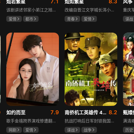
8
7.1
8.3
灿若繁星
灿如繁星
风筝
该剧讲述邻家小弟江之旭留学归来，竟成了夏千星的顶头上司。从小管着江之旭、事事压他一头的夏千星无法接受，两人互不服气，在公司内外明争暗斗。江之旭借职位刁难夏千星，夏千星则用姐姐身份压制他，然而夏千星不知道，江之旭拼尽全力坐上这个位子，就是为了陪在她身边保护她。
改编自晋江文学城长洱小说《狭路》，讲述心理学博士林晚星遭遇变故后返乡任教，邂逅顶级教练王法，带领垫底差生逆袭追梦的热血救赎故事。林晚星用“自由式”教育，培养少年们的独立人格，帮他们学会生活、融洽自我、发现所爱、勇于追求，诠释“不远狭路，终见光明”的成长内核。
爱情
都市
青春
爱情
谍战
孙妍恩
曹景皓
陈靖可
虞书欣
柳云
毕雪
马伯骞
李小
0
7.9
8.2
如约而至
南侨机工英雄传 43集版
甄嬛
歌手金禧跨界演戏惨遭翻车，全网群嘲演技拉胯！不服输的他另辟蹊径，转行试水音乐剧，誓要逆袭打脸。机缘巧合下，他对高冷硬核的金牌音乐剧导演宁瑾一见心动，两人意外留下暧昧一吻，转头试镜现场再度狭路相逢。 宁瑾本就抵触偶像跨界，对半路空降的流量新人金禧百般严苛，花式魔鬼训练轮番上线。金禧顶住剧团前辈排挤、同行暗算、舆论刁难等重重危机，日夜苦练打磨演技，慢慢褪去偶像光环、解锁真实自我，一点点打动高冷导演和剧团众人。 一路走来，二人历经误会争执、事业危机、亲情心结、分手磨合多重考验，在并肩拯救濒临倒闭的剧团、携手打磨《倩女幽魂》剧目、共渡舞台难关的过程中，情愫渐生、双向治愈。最终剧目首演大获成功，叛逆
抗战打响后日军封锁我国运输路线，神鼓滇缅公路撑起抗战后勤补给，因急缺司机和技工，三千余名南洋华侨毅然归国共赴国难。方家兄弟是典型代表，大哥方天海表面投靠日军实为中共地下工作者，委曲求全游走生死间；弟弟方千树从纨绔子弟成长为抗日战士。剧集以真实历史为背景，展现华侨爱国情怀与民族大义。
网剧
爱情
谍战
战争
历史