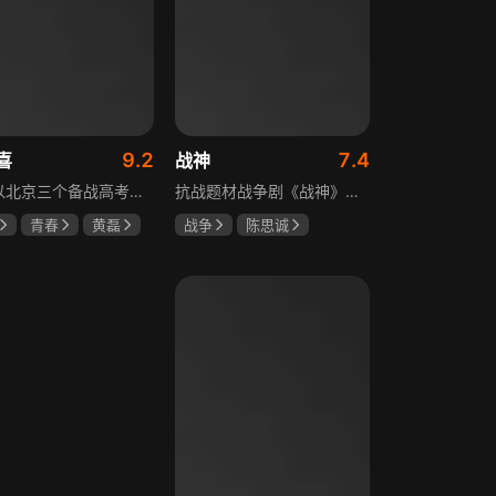
9.2
7.4
喜
战神
该剧以北京三个备战高考的家庭为核心，讲述童文洁与方一凡、宋倩与乔英子、季胜利与季杨杨这几组亲子，在升学压力下，围绕成绩、陪伴、沟通等问题产生的矛盾与磨合，展现了中年家长与青春期孩子共同成长的温馨故事。
抗战题材战争剧《战神》讲述太行山一带，八路军游击队司令龙大谷骁勇善战、机智过人，15岁就参加了红军，身经百战，被军中将士们奉为“战神”。抗日战争爆发前，龙大谷因在抗大学习期间为替警卫员李广出头，一时冲动出手打了同期学员张道平，受了处分。以至于在红军缩编为八路军之时，龙大谷从原来的红军副师长降为游击队司令，随行上任的只有警卫员李广和参谋刘水泉二人，以及上级领导田烽给他的五十块大洋。即便如此，龙大谷依然不屈不挠，硬是在山西这块热土上平地拉起一支敢打、能拼、必胜，号称“龙支队”的作战队伍，凭借丰富的作战经验打赢了一场又一场的恶战，威震敌方！
青春
黄磊
战争
陈思诚
陶虹
王丽坤
于荣光