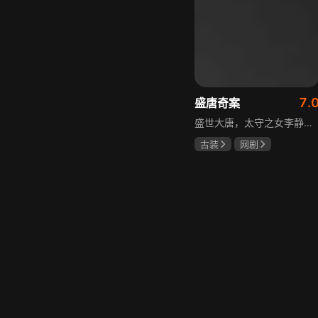
7.
盛唐奇案
盛世大唐，太守之女李静澜天赋异禀，擅验尸断案，与神秘“鬼探”决明、武艺高强的捕快苏御安联手追凶，揭开一桩桩离奇悬案：双生姐妹的生死置换、跨越十七年的书生冤案、雅集会上的连环仪式杀人等。在迷雾与鲜血中，李静澜与决明暗生情愫，彼此扶持，坚守心中正道，挣脱宿命桎梏。盛世灯火之下，他们以智慧与勇气涤荡污浊，书写下一段守护正义与清明的传奇。
古装
网剧
何泓姗
李菲
何泊远