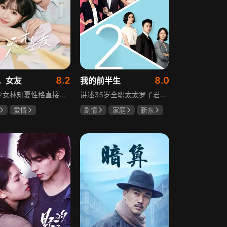
8.2
8.0
，女友
我的前半生
天才少女林知夏性格直接、不善交际，从小没有好友。考入省一中后，她因解题比拼与性格阳光的学霸江逾白相识并成为同桌。作为社交达人的江逾白帮林知夏融入集体交到汤婷婷、段启言、沈负暄、金百慧等朋友，林知夏为表达感谢帮他补习功课，两人渐渐从竞争走向互助，最终成为最好的朋友。俩人还一同解决同学被骗、一起参加社团活动与省数学竞赛，在这个过程中，江逾白对林知夏感情渐深，但只把爱意埋在心里。林知夏被保送复旦后，江逾白准备在毕业之旅对她告白，却因母亲卷入诈骗案而遗憾离开，俩人最终能否冲破阻碍走到一起
讲述35岁全职太太罗子君因丈夫突然离婚陷入人生谷底，带孩子闯入社会，从安逸走向落魄。贺涵作为事业有成的精英，平静生活被罗子君打破，需应对各类突发状况。生活逼迫罗子君重拾骨气，贺涵也收获温暖，二人历经波折，罗子君实现自我成长，贺涵也找到人生新方向，展现都市女性蜕变与情感纠葛。
爱情
剧情
家庭
靳东
薇
胡一天
马伊琍
袁泉
琪