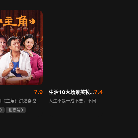
斌
蔡少芬
田曦薇
王传君
7.9
7.4
生活10大场景美妆秘籍
电视剧《主角》讲述秦腔名伶忆秦娥阴差阳错被舅舅胡三元带入剧团，历经近半个世纪兴衰起伏，从牧羊女成长为一代秦腔名伶的故事，剧集以秦腔发展为脉络映射大历史起落，反映中国社会四十年变迁中普通人的情感生活与命运，展现传统艺术传承与时代变迁的交织。
人生不是一成不变，不同的场合不同的角色，适宜的妆容造型往往能帮助人们建立自信、破冰社交，开启一个良好开端，做到事半功倍。姜月辉老师亲自打造的《10大生活场景角色妆容课程》，将针对不同的生活场景和角色需求，教授相应的妆容造型技巧，让学员轻松驾驭每个人生角色，打造出适合自己的妆容，提升个人形象和气质。
张嘉益
存
秦海璐