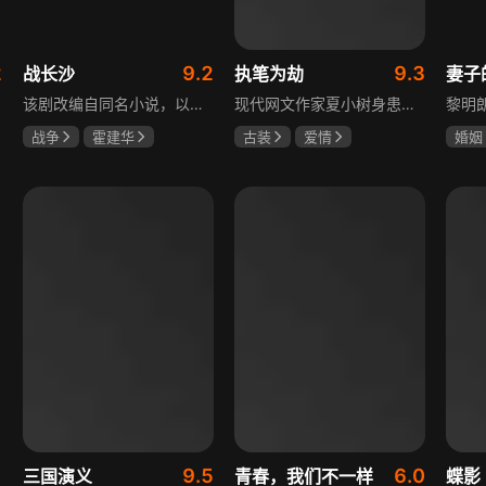
2
9.2
9.3
战长沙
执笔为劫
妻子
该剧改编自同名小说，以中国近代史上著名的“长沙会战”为背景，借由长沙城一户普通胡姓人家在战争中的命运浮沉，展现战火的无情以及在日军铁蹄侵略下中华儿女奋起抗战的不屈精神。1938年10月日军攻陷武汉，长沙危在旦夕，城中茶园巷的胡家人在孙女婿薛君山的支持下，为最宠爱的龙凤胎湘湘和小满安排退路。薛君山先将湘湘介绍给留洋归来保卫长沙的顾清明，可惜二人一见面便势同水火，薛君山只好另选人家。湘湘订婚当日，蒋介石密令火烧长沙，因指挥失当酿成巨大灾难，繁华古城毁于一旦，很多人包括湘湘的未婚夫一家被活活烧死。焦土上，各地英雄儿女齐聚长沙，和湖南人民一起阻挡敌人铁蹄，胡家人也在劫难中演绎了一幕幕悲欢离合。
现代网文作家夏小树身患绝症，临终前未能完成最后一部长篇小说，带着遗憾离世，却意外穿越进自己笔下的世界，成为书中的明月公主。夏小树步步为营，一次次改写危机。当夏小树耗尽预知，失去剧本掌控，她和萧景琰的命运急转直下。萧景琰被逼另娶他人，两人被迫私奔，却在曙光初现时遭遇追兵——夏小树中箭身亡，萧景琰抱着她痛不欲生。十年后，登基为帝的萧景琰在上元灯会上，遇见一个提着兔子灯的姑娘，与当年的明月一模一样……
战争
霍建华
古装
爱情
婚姻
杨紫
任程伟
夏小树
萧景琰
刘恺
关智
9.5
6.0
三国演义
青春，我们不一样
蝶影