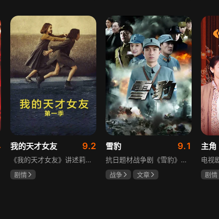
吴俊霆
赵尧珂
于荣光
秋瓷炫
陈建
高晓攀
朱晓渔
4
9.2
9.1
我的天才女友
雪豹
主角
《我的天才女友》讲述莉拉和莱侬这对好朋友的童年与少年时代。故事从友情开始，描绘女性友情的微妙变化——她们相互支持、妒忌和猜疑，又不断向外拓展，在与外部世界的试探中为自己塑形。莉拉聪明漂亮，莱侬羡慕她的天赋与决断力，两人都视对方为隐秘镜子，暗暗角力，展现女性成长中的复杂关系与自我探寻。
抗日题材战争剧《雪豹》讲述抗日女学生陈怡是一个在革命道路上逐渐成长起来的优秀青年。从慷慨激昂的热血学生，到成熟稳重的革命战士，甚至执行任务的时候还要扮演性格大胆奔放的交际花，打入到敌人内部获取情报。在做情报工作时，与搭档张楚扮假夫妻，多次身陷险境命悬一线。周卫国原本是一名玩世不恭的富家子弟，却不乏热血，抗战时为了保护初恋女友，举枪杀了一名日本人，由此改名换姓走上了革命道路，从国民党中央军校到德国军校，再到回国创建中国第一支特战部队，成为了一个真正的传奇英雄。
剧情
战争
文章
剧情
伊利莎·德尔·吉尼欧
陶飞霏
朱杰
刘浩
卢多维卡·纳斯提
玛格丽塔·马祖可