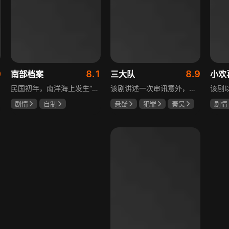
0
8.1
8.9
南部档案
三大队
小欢
民国初年，南洋海上发生“水鬼望乡”离奇命案，张家外派调查神秘事务的南部档案馆坐办张海盐、张海虾二人搭档亲往调查，却意外卷入了一个用于猎杀海外张家人的绝命死局。张海虾以自己的死谋局求解，送张海盐上了“南安号”巨轮回厦城以图他能够有一线生机，但这趟波澜诡谲的航程似乎才刚刚起航，一手遮天的军阀大佬、单纯执着的少年账房、还有十年未见的至亲故人……张海盐独自面对着接踵而至的意外，而当他踏上厦城的那一刻，真正属于两个少年的命运才初初开始转动。
该剧讲述一次审讯意外，三大队刑警程兵入狱服刑，队友受牵连脱警、降职，曾经的警界精英三大队分崩离析。十年牢狱，程兵重获自由，失去一切，而案件的犯罪嫌疑人王大勇依旧在逃。穿一天警服，终身是正义，不甘化作执着，利刃再次出鞘，程兵和三大队的兄弟重新集结踏上追凶之路，在孤独漫长的旅途中配合警方千里追凶，也在这苦行僧一样的历程中重新找到人生的坐标和生命的意义。本片根据原载于“网易人间”作者深蓝的《请转告局长，三大队任务完成》改编。
剧情
自制
悬疑
犯罪
秦昊
剧情
张新成
丁禹兮
李乃文
陈明昊
海清
姜珮瑶