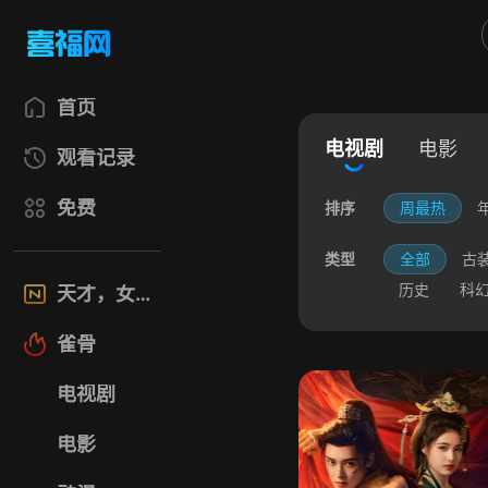
首页
电视剧
电影
观看记录
免费
排序
周最热
类型
全部
古
历史
科
天才，女友
雀骨
电视剧
电影