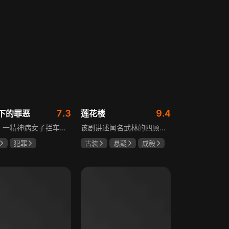
7.3
9.4
下的罪恶
莲花楼
凛冬，一精神病女子拦车报案，称丈夫杀人，刑警沈栋梁吴红兵由此揭开系列碎尸案真相。然而风浪未平，储蓄所抢劫杀人案，少女失踪案，流窜抢车案接连发生，沈栋梁与吴红兵追凶之际，竟牵出改变二人命运的人性悲剧。
该剧讲述闻名武林的四顾门门主李相夷在一次大战后身受重伤，从此退隐江湖成为淡泊名利的“假神医”李莲花。他遇到新交方多病与旧敌笛飞声后，重新卷入江湖。江湖暗流涌动，疑团扑朔迷离，抽丝剥茧方能断出真相，一段荡气回肠的侠义情即将热血展开，展现了侠义、探案与江湖恩怨交织的精彩故事。
犯罪
古装
悬疑
成毅
宸
张睿
曾舜晞
肖顺尧
奇