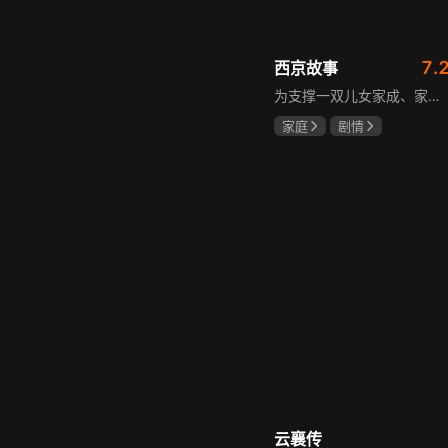
7.
西京故事
为支撑一双儿女家成、家秀的“求学大业”，一家之主罗天福携妻子慧娟进了西京城。在西京城里，罗天福见证了身边的小人物们在大城市的生存之难，自身也经历了种种艰辛：饼铺生意屡屡受挫，妻子慧娟不满他“固执守旧”的经营方式闹起分居，儿子家成无法适应从乡村到城市的生活状况不断离校出走，重重打击不断袭来，使他头一次对自己坚守多年的人生观和价值观产生怀疑。自己这样做究竟是对是错，城市是不是真的不适合他这种“坚持老一套”的人生存。女儿家秀的支持鼓励使罗天福重拾信心，那些曾经接受罗天福帮助的人也反过来帮助他，纠缠不清的矛盾随之一一化解。罗家人终于在西京这座大城扎下了根，向着美好的未来继续前行。该剧围绕农村家庭在城市的奋斗历程展开，展现了小人物的坚韧与善良，充满了励志色彩与现实关怀。
家庭
剧情
张国强
陈小艺
石安妮
云襄传