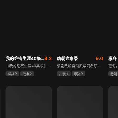
8.2
9.0
我的绝密生涯40集版
唐朝诡事录
凛冬
《我的绝密生涯40集版》以1931年东北为背景，苏联特使引发暗杀行动，商人关郁达卷入被重伤失踪，妻子谭梓君带家人在新京安顿。八年后关郁达打入日本特务机关为我党提供情报，与谭梓君相遇却因身份不能相认，谭梓君心中充满怀疑。
该剧改编自魏风华同名原著，讲述繁华大唐盛世下发生的一系列奇闻异事。长安金吾卫中郎将卢凌风与狄公亲传弟子苏无名携手，共破《长安红茶》《石桥图》等九个诡异案件，从新娘失踪案到宫廷秘闻，从朝堂到乡间，他们在破案过程中相互了解，逐渐成长，共同守护苍生，担负起挽救社稷于危急的使命。
谍战
战争
古装
悬疑
悬疑
黄志忠
左小青
杨旭文
杨志刚
吴昊
吴刚
郜思雯
王大