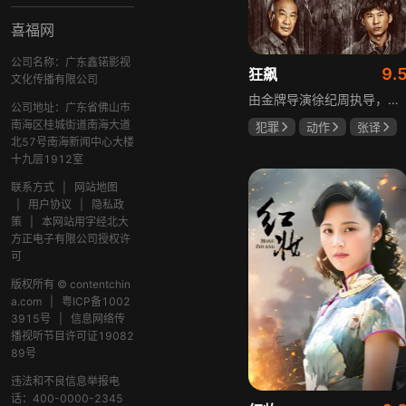
喜福网
公司名称：广东鑫锘影视
9.
狂飙
文化传播有限公司
由金牌导演徐纪周执导，张译、张颂文、李一桐、张志坚、吴刚领衔主演，倪大红、韩童生、李建义特邀主演的中央政法委重点项目。一部扫黑除恶坚决斗争的回忆录，横跨20年的群像叙事全景式展现时代变迁下的黑白较量与复杂人性。
公司地址：广东省佛山市
南海区桂城街道南海大道
犯罪
动作
张译
北57号南海新闻中心大楼
张颂文
李一桐
十九层1912室
联系方式
|
网站地图
|
用户协议
|
隐私政
策
|
本网站用字经北大
方正电子有限公司授权许
可
版权所有 © contentchin
a.com
|
粤ICP备1002
3915号
|
信息网络传
播视听节目许可证19082
89号
违法和不良信息举报电
话：400-0000-2345