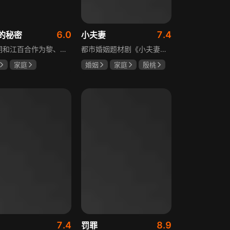
6.0
7.4
的秘密
小夫妻
黎明朗和江百合作为黎、江两大集团的继承人，即将订婚，一场完美婚姻却在一日之间沦为悲剧前奏。订婚当日变故夺去百合父母生命，她临危受命挑起江氏重担，明朗不顾家人反对将她接进黎家。黎母想赶走百合，秘书宁夏誓夺回明朗，大哥黎天图谋篡夺黎氏家产，三个家庭命运就此牵动。千万巨债、身世之谜、婆媳之争、丧子之痛等接踵而至，明朗与百合的爱情历经重重危机，迷失的错爱能否被真情指引。
都市婚姻题材剧《小夫妻》围绕经营十年婚姻的周全与车莉展开，原本家庭美满的二人突遭变故：周全怀才不遇还意外被裁员，车莉则被迫赶鸭子上架仓促创业，不可预期的生活变动让他们的婚姻陷入僵局。而立之年的两人，在现实压力与情感拉扯中挣扎，面临诸多矛盾与考验，他们能否重新调整生活节奏，修复婚姻关系，回到幸福生活的轨道，是该剧的核心看点。
家庭
婚姻
家庭
殷桃
威
赵丽颖
郭京飞
齐溪
斌
7.4
8.9
罚罪