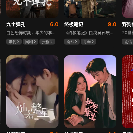
5
6.0
9.0
九个弹孔
终极笔记
野狗
白色恐怖时期，年少的李智信家破人亡后投身革命武装，因作战有勇有谋获“小狼崽子”绰号。他长期率部孤悬敌后，与日寇、反动派对决，多次负伤仍不改初心。凭借坚韧意志，他从游击队员成长为新四军干部、解放军司令员，身上的九个弹孔是他践行革命誓言、见证成长的勋章。
《终极笔记》围绕吴邪展开，他因好奇三叔经历，历险归来收神秘录像带后卷入阴谋，只身闯格尔木疗养院偶遇张起灵等六人组队，在西王母宫发现陨玉，却遇三叔失踪、张起灵失忆。众人寻记忆探张家古楼，因裘德考介入受阻，后联手霍老太再探遭意外，谜团未解，吴邪被迫伪装成三叔，剧情充满冒险与悬疑。
年代
网剧
张桐
奇幻
青春
剧情
何雨虹
李桓
曾舜晞
肖宇梁
宋威
哈妮克孜
田征