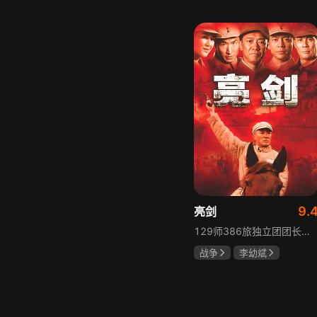
胡先煦
张超
郝富申
9.
亮剑
129师386旅独立团团长李云龙敢想敢干、不按规矩办事，脾气火爆性格直爽，带领独立团展现出敢于拼杀的劲头，接连击败坂田连队、山崎大队、山本部队，名声大噪却因屡次犯规遭贬斥。抗战时期他与国军358团团长楚云飞惺惺相惜，徐蚌会战中一较高下双双重伤，养病期间李云龙与护士田雨相恋，两人及亲人战友历经国家沧桑巨变。
战争
李幼斌
童蕾
何政军