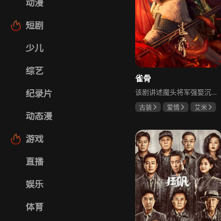
动漫
短剧
少儿
综艺
雀骨
该剧讲述魔头将军强娶沉迷机关术的财迷假千金，两人从契约夫妻起步，在生死局中互扒马甲，爱意与杀意交织共生。过程中他们揭露朝堂阴谋，破解生死乱局，最终共同守护家国太平，融合了权谋、爱情、冒险等多重元素，情节跌宕起伏。
纪录片
古装
爱情
艾米
动态漫
侯明昊
马秋元
游戏
直播
娱乐
体育