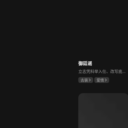
御廷谣
立志凭科举入仕、改写底层命运的孤女孟廷辉因意外结识微服私访的少年新帝英寡，二人联手铲除沙州官匪，英寡赏识其胆识智谋，暗中助力她赴京赶考。孟廷辉入京后遭科举舞弊构陷，凭智勇自证清白，被英寡破格任命为察闻院主事，清查虎啸帮、晚香阁等黑恶势力，逐步牵出血月会复国阴谋与朝堂权斗。二人从君臣知己渐生情愫，历经身世谜团、朝堂阻力与边境战乱，最终平定叛乱、整肃朝纲，携手共护江山万民。
古装
爱情
陈哲远
吴谨言
吕行