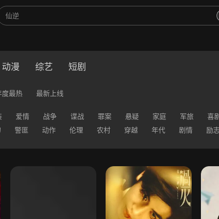
动漫
综艺
短剧
年度最热
最新上线
装
爱情
战争
谍战
罪案
悬疑
家庭
军旅
喜
幻
警匪
动作
伦理
农村
穿越
年代
剧情
励