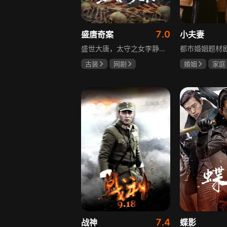
7.0
盛唐奇案
小夫妻
盛世大唐，太守之女李静澜天赋异禀，擅验尸断案，与神秘“鬼探”决明、武艺高强的捕快苏御安联手追凶，揭开一桩桩离奇悬案：双生姐妹的生死置换、跨越十七年的书生冤案、雅集会上的连环仪式杀人等。在迷雾与鲜血中，李静澜与决明暗生情愫，彼此扶持，坚守心中正道，挣脱宿命桎梏。盛世灯火之下，他们以智慧与勇气涤荡污浊，书写下一段守护正义与清明的传奇。
古装
网剧
婚姻
家庭
何泓姗
李菲
郭京飞
齐
何泊远
7.4
战神
蝶影