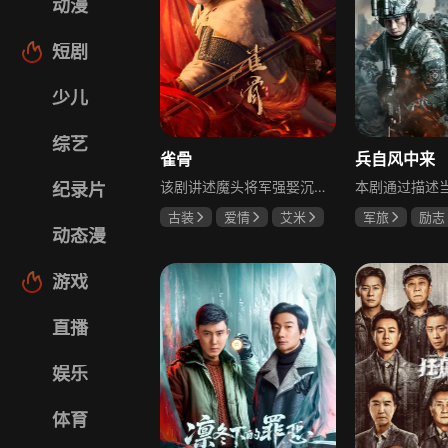
动漫
短剧
少儿
综艺
雀骨
兵自风中来
该剧讲述魔头将军强娶沉迷机关术的财迷假千金，两人从契约夫妻起步，在生死局中互扒马甲，爱意与杀意交织共生。过程中他们揭露朝堂阴谋，破解生死乱局，最终共同守护家国太平，融合了权谋、爱情、冒险等多重元素，情节跌宕起伏。
纪录片
古装
爱情
艾米
军旅
励志
动态漫
侯明昊
马秋元
蓝盈莹
丁
游戏
直播
娱乐
体育