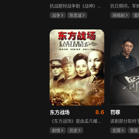
抗战题材战争剧《战神》讲述太行山一带，八路军游击队司令龙大谷骁勇善战、机智过人，15岁就参加了红军，身经百战，被军中将士们奉为“战神”。抗日战争爆发前，龙大谷因在抗大学习期间为替警卫员李广出头，一时冲动出手打了同期学员张道平，受了处分。以至于在红军缩编为八路军之时，龙大谷从原来的红军副师长降为游击队司令，随行上任的只有警卫员李广和参谋刘水泉二人，以及上级领导田烽给他的五十块大洋。即便如此，龙大谷依然不屈不挠，硬是在山西这块热土上平地拉起一支敢打、能拼、必胜，号称“龙支队”的作战队伍，凭借丰富的作战经验打赢了一场又一场的恶战，威震敌方！
战争
陈思诚
网络剧
爱
王丽坤
于荣光
冯越
魏大
赫子铭
8.6
东方战场
罚罪
《东方战场》是由孟凡耀监制、路奇执导，黄海冰、罗嘉良等众多演员主演的反映中国十四年抗战的史诗大剧。该剧是中国首部全景式展现中国十四年抗日战争辉煌历史的作品，真实再现了从1931年“9·18事变”到1945年8月15日日本战败投降期间，发生在东方战场的140多个具有影响力的事件。
剧情
历史
犯罪
警匪
马晓伟
黄海冰
黄景瑜
杨