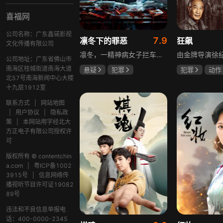
喜福网
公司名称：广东鑫锘影视
7.9
凛冬下的罪恶
狂飙
文化传播有限公司
凛冬，一精神病女子拦车报案，称丈夫杀人，刑警沈栋梁吴红兵由此揭开系列碎尸案真相。然而风浪未平，储蓄所抢劫杀人案，少女失踪案，流窜抢车案接连发生，沈栋梁与吴红兵追凶之际，竟牵出改变二人命运的人性悲剧。
公司地址：广东省佛山市
南海区桂城街道南海大道
悬疑
犯罪
犯罪
动作
北57号南海新闻中心大楼
吴昊宸
张睿
张颂文
李
十九层1912室
王大奇
联系方式
|
网站地图
|
用户协议
|
隐私政
策
|
本网站用字经北大
方正电子有限公司授权许
可
版权所有 © contentchin
a.com
|
粤ICP备1002
3915号
|
信息网络传
播视听节目许可证19082
89号
违法和不良信息举报电
话：400-0000-2345