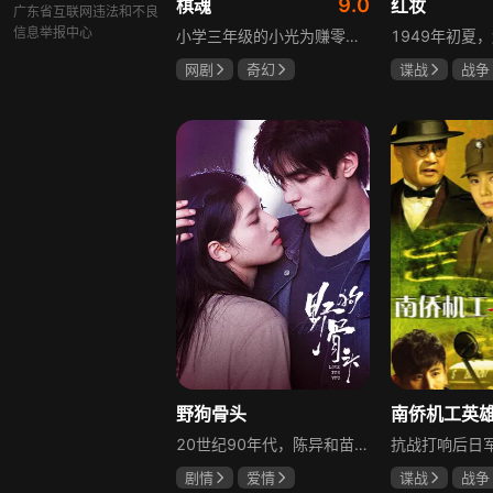
9.0
棋魂
红妆
广东省互联网违法和不良
信息举报中心
小学三年级的小光为赚零用钱到爷爷家寻宝，偶然翻出旧棋盘，接触棋盘的一瞬间，附身棋盘中的棋士褚嬴的灵魂进入了小光体内。后来小光在学校围棋会所结识少年天才小亮，为测试褚嬴实力，小光贸然与小亮对弈并小胜，他误以为褚嬴棋力平平，小亮却大受打击。数日后小亮再次挑战，再次惨败在褚嬴手下，二人从此成了相爱相杀的棋坛宿敌。在褚嬴指导下，小光进步神速，逐渐对围棋产生兴趣，最终在全国大赛与小亮激战中，褚嬴下出绝妙一局，小光却看出更高一着，终于在自己努力、褚嬴帮助和与小亮的磨练中，独立对弈，燃起真正的棋魂。
网剧
奇幻
谍战
战争
胡先煦
张超
张歆艺
郝富申
野狗骨头
20世纪90年代，陈异和苗靖因父母相识结缘，从充满敌意到彼此依靠，后因家庭变故不得不相依为命。大学时苗靖告白，陈异却因纵火案逼她离开藤城。多年后重逢，陈异为保护苗靖以身入局，两人并肩对抗走私团伙，最终陈异告白，两人终成眷属。
剧情
爱情
谍战
战争