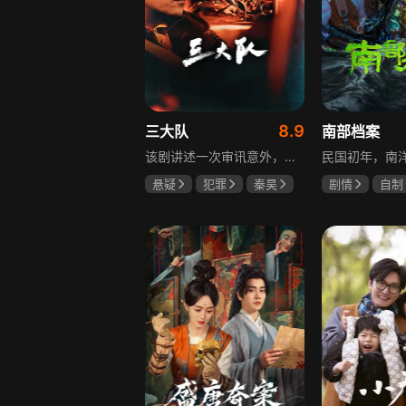
8.9
三大队
南部档案
该剧讲述一次审讯意外，三大队刑警程兵入狱服刑，队友受牵连脱警、降职，曾经的警界精英三大队分崩离析。十年牢狱，程兵重获自由，失去一切，而案件的犯罪嫌疑人王大勇依旧在逃。穿一天警服，终身是正义，不甘化作执着，利刃再次出鞘，程兵和三大队的兄弟重新集结踏上追凶之路，在孤独漫长的旅途中配合警方千里追凶，也在这苦行僧一样的历程中重新找到人生的坐标和生命的意义。本片根据原载于“网易人间”作者深蓝的《请转告局长，三大队任务完成》改编。
悬疑
犯罪
秦昊
剧情
自制
李乃文
陈明昊
张新成
丁
姜珮瑶