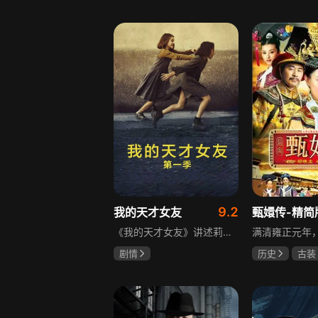
宋威龙
张婧仪
于荣光
秋
田征
朱晓渔
9.2
我的天才女友
甄嬛传-精简
《我的天才女友》讲述莉拉和莱侬这对好朋友的童年与少年时代。故事从友情开始，描绘女性友情的微妙变化——她们相互支持、妒忌和猜疑，又不断向外拓展，在与外部世界的试探中为自己塑形。莉拉聪明漂亮，莱侬羡慕她的天赋与决断力，两人都视对方为隐秘镜子，暗暗角力，展现女性成长中的复杂关系与自我探寻。
剧情
历史
古装
伊利莎·德尔·吉尼欧
陈建斌
蔡
卢多维卡·纳斯提
玛格丽塔·马祖可