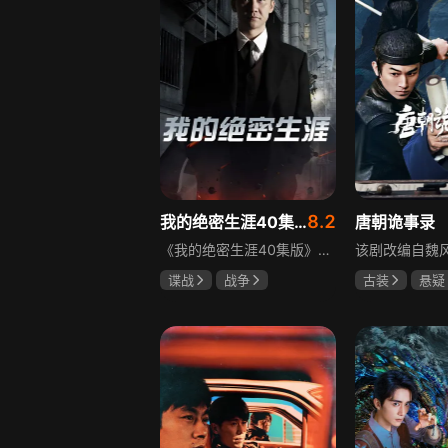
8.2
我的绝密生涯40集版
唐朝诡事录
《我的绝密生涯40集版》以1931年东北为背景，苏联特使引发暗杀行动，商人关郁达卷入被重伤失踪，妻子谭梓君带家人在新京安顿。八年后关郁达打入日本特务机关为我党提供情报，与谭梓君相遇却因身份不能相认，谭梓君心中充满怀疑。
谍战
战争
古装
悬疑
黄志忠
左小青
杨旭文
杨
吴刚
郜思雯