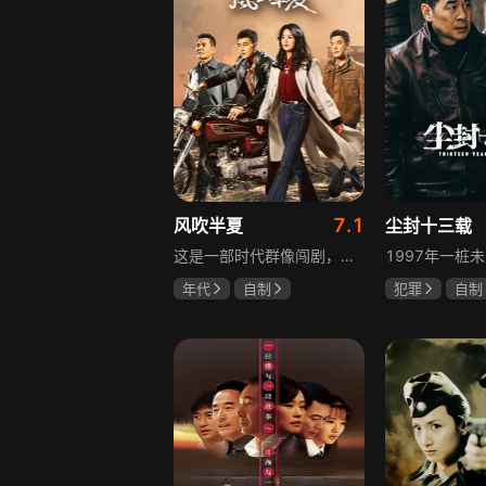
7.1
风吹半夏
尘封十三载
这是一部时代群像闯剧，改编自阿耐的小说《不得往生》，讲述以许半夏为首的有志者，抱着雄心壮志在改革开放大潮中奔流涌动、积极探索、不断创新的故事。许半夏与童骁骑、陈宇宙三人白手起家，从收废钢铁逐步接触钢铁行业，周旋于各类商界人物之间，历经良心与资本、道德与利益的矛盾挣扎，在男人扎堆的钢铁行业披荆斩棘，闯出一片天地，展现上世纪九十年代中小企业在时代浪潮中生存发展的现实。
年代
自制
犯罪
自制
赵丽颖
欧豪
陈建斌
陈
李光洁
啜妮