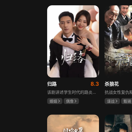
罗嘉良
盖玥希
8.3
归路
杀狼花
该剧讲述学生时代的路炎晨与归晓是彼此初恋，因路炎晨远赴警校、归晓家庭变故，两人感情无疾而终。八年后二人重逢，一句“化成灰我都认得你”尽显念念不忘。两年后，归晓与朋友丢车，万般无奈下拨通路炎晨电话，后续二人将在边境小城续写情感故事。
婚姻
偶像
谍战
甄锡
井柏然
谭松韵
黄海冰
王
李岷城