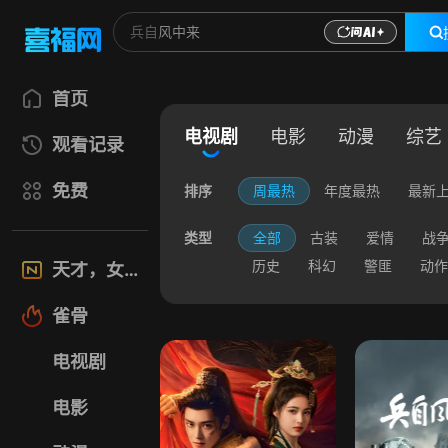
首页
电视剧
电影
动漫
综艺
观看记录
免费
排序
周最热
年度最热
最新
类型
全部
古装
爱情
战
历史
科幻
警匪
动作
天才，女友
雀骨
电视剧
电影