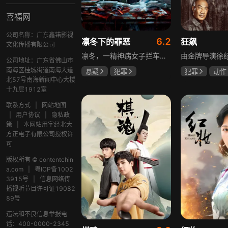
喜福网
公司名称：广东鑫锘影视
6.2
凛冬下的罪恶
狂飙
文化传播有限公司
凛冬，一精神病女子拦车报案，称丈夫杀人，刑警沈栋梁吴红兵由此揭开系列碎尸案真相。然而风浪未平，储蓄所抢劫杀人案，少女失踪案，流窜抢车案接连发生，沈栋梁与吴红兵追凶之际，竟牵出改变二人命运的人性悲剧。
公司地址：广东省佛山市
南海区桂城街道南海大道
悬疑
犯罪
犯罪
动作
北57号南海新闻中心大楼
吴昊宸
张睿
张颂文
李
十九层1912室
王大奇
联系方式
|
网站地图
|
用户协议
|
隐私政
策
|
本网站用字经北大
方正电子有限公司授权许
可
版权所有 © contentchin
a.com
|
粤ICP备1002
3915号
|
信息网络传
播视听节目许可证19082
89号
违法和不良信息举报电
话：400-0000-2345