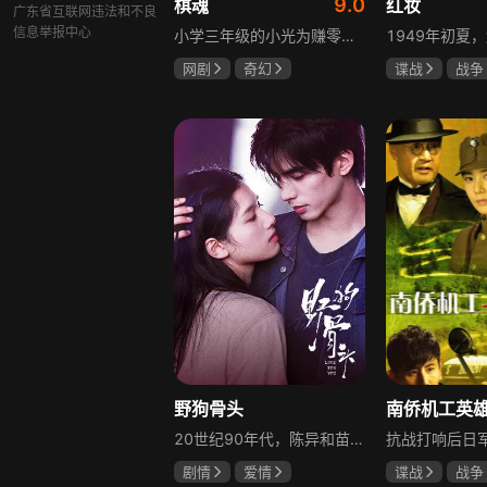
9.0
棋魂
红妆
广东省互联网违法和不良
信息举报中心
小学三年级的小光为赚零用钱到爷爷家寻宝，偶然翻出旧棋盘，接触棋盘的一瞬间，附身棋盘中的棋士褚嬴的灵魂进入了小光体内。后来小光在学校围棋会所结识少年天才小亮，为测试褚嬴实力，小光贸然与小亮对弈并小胜，他误以为褚嬴棋力平平，小亮却大受打击。数日后小亮再次挑战，再次惨败在褚嬴手下，二人从此成了相爱相杀的棋坛宿敌。在褚嬴指导下，小光进步神速，逐渐对围棋产生兴趣，最终在全国大赛与小亮激战中，褚嬴下出绝妙一局，小光却看出更高一着，终于在自己努力、褚嬴帮助和与小亮的磨练中，独立对弈，燃起真正的棋魂。
网剧
奇幻
谍战
战争
胡先煦
张超
张歆艺
郝富申
野狗骨头
20世纪90年代，陈异和苗靖因父母相识结缘，从充满敌意到彼此依靠，后因家庭变故不得不相依为命。大学时苗靖告白，陈异却因纵火案逼她离开藤城。多年后重逢，陈异为保护苗靖以身入局，两人并肩对抗走私团伙，最终陈异告白，两人终成眷属。
剧情
爱情
谍战
战争