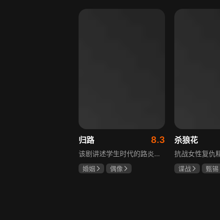
罗嘉良
盖玥希
8.3
归路
杀狼花
该剧讲述学生时代的路炎晨与归晓是彼此初恋，因路炎晨远赴警校、归晓家庭变故，两人感情无疾而终。八年后二人重逢，一句“化成灰我都认得你”尽显念念不忘。两年后，归晓与朋友丢车，万般无奈下拨通路炎晨电话，后续二人将在边境小城续写情感故事。
婚姻
偶像
谍战
甄锡
井柏然
谭松韵
黄海冰
王
李岷城