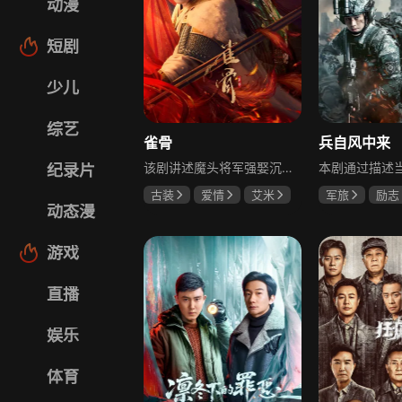
动漫
短剧
少儿
综艺
雀骨
兵自风中来
该剧讲述魔头将军强娶沉迷机关术的财迷假千金，两人从契约夫妻起步，在生死局中互扒马甲，爱意与杀意交织共生。过程中他们揭露朝堂阴谋，破解生死乱局，最终共同守护家国太平，融合了权谋、爱情、冒险等多重元素，情节跌宕起伏。
纪录片
古装
爱情
艾米
军旅
励志
动态漫
侯明昊
马秋元
蓝盈莹
丁
游戏
直播
娱乐
体育