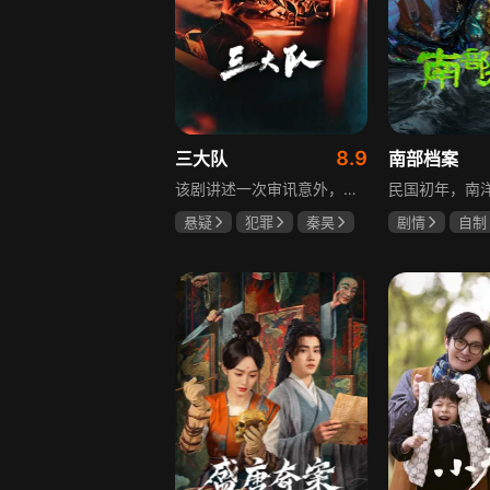
8.9
三大队
南部档案
该剧讲述一次审讯意外，三大队刑警程兵入狱服刑，队友受牵连脱警、降职，曾经的警界精英三大队分崩离析。十年牢狱，程兵重获自由，失去一切，而案件的犯罪嫌疑人王大勇依旧在逃。穿一天警服，终身是正义，不甘化作执着，利刃再次出鞘，程兵和三大队的兄弟重新集结踏上追凶之路，在孤独漫长的旅途中配合警方千里追凶，也在这苦行僧一样的历程中重新找到人生的坐标和生命的意义。本片根据原载于“网易人间”作者深蓝的《请转告局长，三大队任务完成》改编。
悬疑
犯罪
秦昊
剧情
自制
李乃文
陈明昊
张新成
丁
姜珮瑶