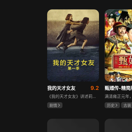
宋威龙
张婧仪
于荣光
秋
田征
朱晓渔
9.2
我的天才女友
甄嬛传-精简
《我的天才女友》讲述莉拉和莱侬这对好朋友的童年与少年时代。故事从友情开始，描绘女性友情的微妙变化——她们相互支持、妒忌和猜疑，又不断向外拓展，在与外部世界的试探中为自己塑形。莉拉聪明漂亮，莱侬羡慕她的天赋与决断力，两人都视对方为隐秘镜子，暗暗角力，展现女性成长中的复杂关系与自我探寻。
剧情
历史
古装
伊利莎·德尔·吉尼欧
陈建斌
蔡
卢多维卡·纳斯提
玛格丽塔·马祖可