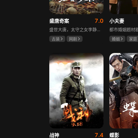
7.0
盛唐奇案
小夫妻
盛世大唐，太守之女李静澜天赋异禀，擅验尸断案，与神秘“鬼探”决明、武艺高强的捕快苏御安联手追凶，揭开一桩桩离奇悬案：双生姐妹的生死置换、跨越十七年的书生冤案、雅集会上的连环仪式杀人等。在迷雾与鲜血中，李静澜与决明暗生情愫，彼此扶持，坚守心中正道，挣脱宿命桎梏。盛世灯火之下，他们以智慧与勇气涤荡污浊，书写下一段守护正义与清明的传奇。
古装
网剧
婚姻
家庭
何泓姗
李菲
郭京飞
齐
何泊远
7.4
战神
蝶影