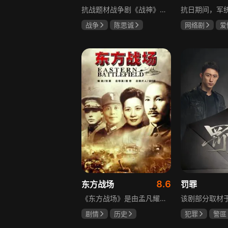
抗战题材战争剧《战神》讲述太行山一带，八路军游击队司令龙大谷骁勇善战、机智过人，15岁就参加了红军，身经百战，被军中将士们奉为“战神”。抗日战争爆发前，龙大谷因在抗大学习期间为替警卫员李广出头，一时冲动出手打了同期学员张道平，受了处分。以至于在红军缩编为八路军之时，龙大谷从原来的红军副师长降为游击队司令，随行上任的只有警卫员李广和参谋刘水泉二人，以及上级领导田烽给他的五十块大洋。即便如此，龙大谷依然不屈不挠，硬是在山西这块热土上平地拉起一支敢打、能拼、必胜，号称“龙支队”的作战队伍，凭借丰富的作战经验打赢了一场又一场的恶战，威震敌方！
战争
陈思诚
网络剧
爱
王丽坤
于荣光
冯越
魏大
赫子铭
8.6
东方战场
罚罪
《东方战场》是由孟凡耀监制、路奇执导，黄海冰、罗嘉良等众多演员主演的反映中国十四年抗战的史诗大剧。该剧是中国首部全景式展现中国十四年抗日战争辉煌历史的作品，真实再现了从1931年“9·18事变”到1945年8月15日日本战败投降期间，发生在东方战场的140多个具有影响力的事件。
剧情
历史
犯罪
警匪
马晓伟
黄海冰
黄景瑜
杨