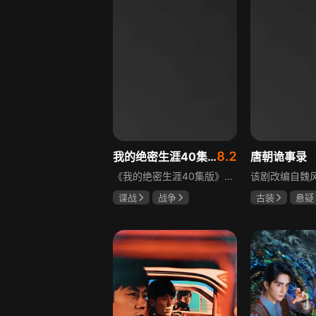
8.2
我的绝密生涯40集版
唐朝诡事录
《我的绝密生涯40集版》以1931年东北为背景，苏联特使引发暗杀行动，商人关郁达卷入被重伤失踪，妻子谭梓君带家人在新京安顿。八年后关郁达打入日本特务机关为我党提供情报，与谭梓君相遇却因身份不能相认，谭梓君心中充满怀疑。
谍战
战争
古装
悬疑
黄志忠
左小青
杨旭文
杨
吴刚
郜思雯