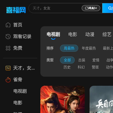
首页
电视剧
电影
动漫
综艺
观看记录
免费
排序
周最热
年度最热
最新
类型
全部
古装
爱情
战
历史
科幻
警匪
动作
天才，女友
雀骨
电视剧
电影