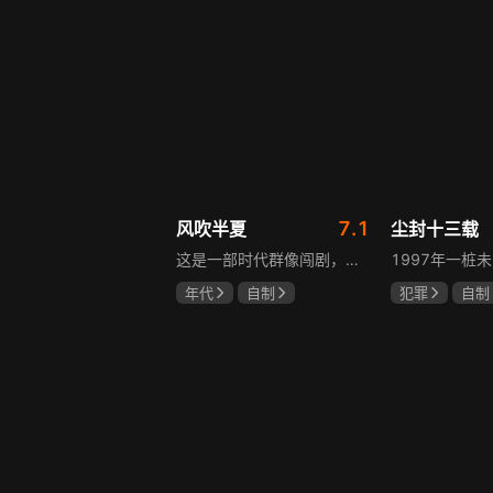
7.1
风吹半夏
尘封十三载
这是一部时代群像闯剧，改编自阿耐的小说《不得往生》，讲述以许半夏为首的有志者，抱着雄心壮志在改革开放大潮中奔流涌动、积极探索、不断创新的故事。许半夏与童骁骑、陈宇宙三人白手起家，从收废钢铁逐步接触钢铁行业，周旋于各类商界人物之间，历经良心与资本、道德与利益的矛盾挣扎，在男人扎堆的钢铁行业披荆斩棘，闯出一片天地，展现上世纪九十年代中小企业在时代浪潮中生存发展的现实。
年代
自制
犯罪
自制
赵丽颖
欧豪
陈建斌
陈
李光洁
啜妮