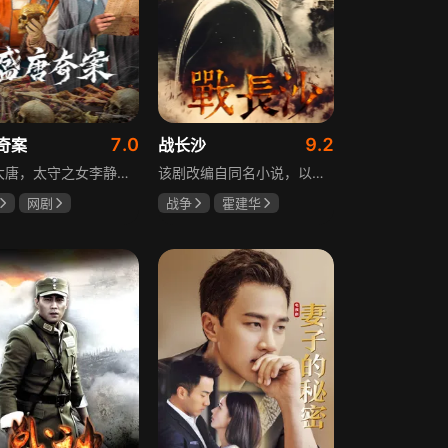
7.0
9.2
奇案
战长沙
盛世大唐，太守之女李静澜天赋异禀，擅验尸断案，与神秘“鬼探”决明、武艺高强的捕快苏御安联手追凶，揭开一桩桩离奇悬案：双生姐妹的生死置换、跨越十七年的书生冤案、雅集会上的连环仪式杀人等。在迷雾与鲜血中，李静澜与决明暗生情愫，彼此扶持，坚守心中正道，挣脱宿命桎梏。盛世灯火之下，他们以智慧与勇气涤荡污浊，书写下一段守护正义与清明的传奇。
该剧改编自同名小说，以中国近代史上著名的“长沙会战”为背景，借由长沙城一户普通胡姓人家在战争中的命运浮沉，展现战火的无情以及在日军铁蹄侵略下中华儿女奋起抗战的不屈精神。1938年10月日军攻陷武汉，长沙危在旦夕，城中茶园巷的胡家人在孙女婿薛君山的支持下，为最宠爱的龙凤胎湘湘和小满安排退路。薛君山先将湘湘介绍给留洋归来保卫长沙的顾清明，可惜二人一见面便势同水火，薛君山只好另选人家。湘湘订婚当日，蒋介石密令火烧长沙，因指挥失当酿成巨大灾难，繁华古城毁于一旦，很多人包括湘湘的未婚夫一家被活活烧死。焦土上，各地英雄儿女齐聚长沙，和湖南人民一起阻挡敌人铁蹄，胡家人也在劫难中演绎了一幕幕悲欢离合。
网剧
战争
霍建华
姗
李菲
杨紫
任程伟
远