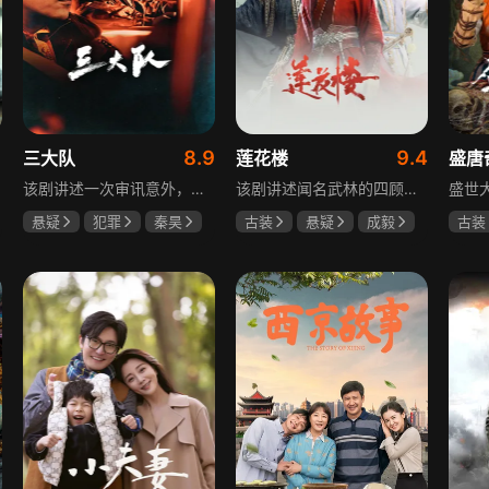
1
8.9
9.4
三大队
莲花楼
盛唐
该剧讲述一次审讯意外，三大队刑警程兵入狱服刑，队友受牵连脱警、降职，曾经的警界精英三大队分崩离析。十年牢狱，程兵重获自由，失去一切，而案件的犯罪嫌疑人王大勇依旧在逃。穿一天警服，终身是正义，不甘化作执着，利刃再次出鞘，程兵和三大队的兄弟重新集结踏上追凶之路，在孤独漫长的旅途中配合警方千里追凶，也在这苦行僧一样的历程中重新找到人生的坐标和生命的意义。本片根据原载于“网易人间”作者深蓝的《请转告局长，三大队任务完成》改编。
该剧讲述闻名武林的四顾门门主李相夷在一次大战后身受重伤，从此退隐江湖成为淡泊名利的“假神医”李莲花。他遇到新交方多病与旧敌笛飞声后，重新卷入江湖。江湖暗流涌动，疑团扑朔迷离，抽丝剥茧方能断出真相，一段荡气回肠的侠义情即将热血展开，展现了侠义、探案与江湖恩怨交织的精彩故事。
悬疑
犯罪
秦昊
古装
悬疑
成毅
古装
李乃文
陈明昊
曾舜晞
肖顺尧
何泓
何泊