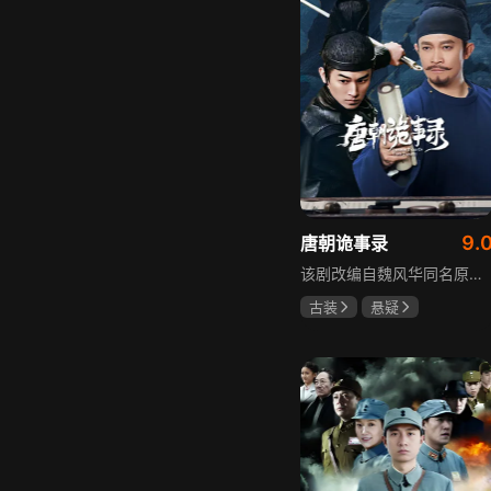
9.
唐朝诡事录
该剧改编自魏风华同名原著，讲述繁华大唐盛世下发生的一系列奇闻异事。长安金吾卫中郎将卢凌风与狄公亲传弟子苏无名携手，共破《长安红茶》《石桥图》等九个诡异案件，从新娘失踪案到宫廷秘闻，从朝堂到乡间，他们在破案过程中相互了解，逐渐成长，共同守护苍生，担负起挽救社稷于危急的使命。
古装
悬疑
杨旭文
杨志刚
郜思雯