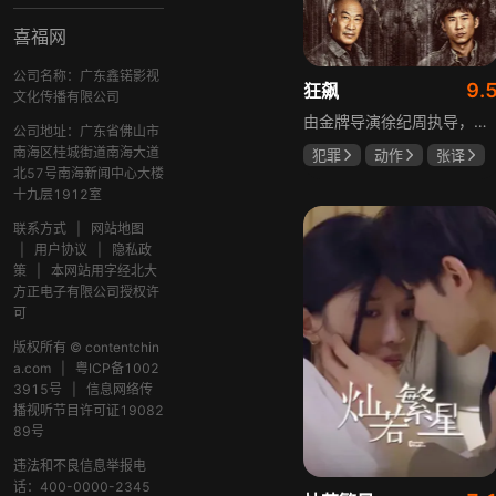
喜福网
公司名称：广东鑫锘影视
9.
狂飙
文化传播有限公司
由金牌导演徐纪周执导，张译、张颂文、李一桐、张志坚、吴刚领衔主演，倪大红、韩童生、李建义特邀主演的中央政法委重点项目。一部扫黑除恶坚决斗争的回忆录，横跨20年的群像叙事全景式展现时代变迁下的黑白较量与复杂人性。
公司地址：广东省佛山市
南海区桂城街道南海大道
犯罪
动作
张译
北57号南海新闻中心大楼
张颂文
李一桐
十九层1912室
联系方式
|
网站地图
|
用户协议
|
隐私政
策
|
本网站用字经北大
方正电子有限公司授权许
可
版权所有 © contentchin
a.com
|
粤ICP备1002
3915号
|
信息网络传
播视听节目许可证19082
89号
违法和不良信息举报电
话：400-0000-2345