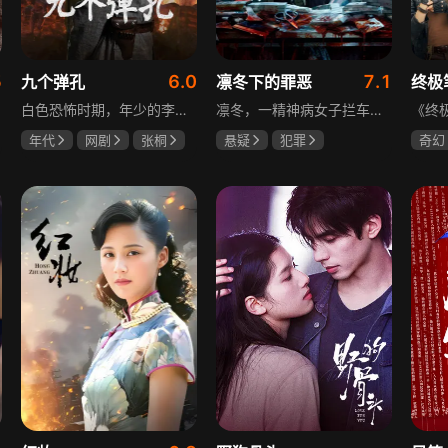
5
6.0
7.1
九个弹孔
凛冬下的罪恶
终极
白色恐怖时期，年少的李智信家破人亡后投身革命武装，因作战有勇有谋获“小狼崽子”绰号。他长期率部孤悬敌后，与日寇、反动派对决，多次负伤仍不改初心。凭借坚韧意志，他从游击队员成长为新四军干部、解放军司令员，身上的九个弹孔是他践行革命誓言、见证成长的勋章。
凛冬，一精神病女子拦车报案，称丈夫杀人，刑警沈栋梁吴红兵由此揭开系列碎尸案真相。然而风浪未平，储蓄所抢劫杀人案，少女失踪案，流窜抢车案接连发生，沈栋梁与吴红兵追凶之际，竟牵出改变二人命运的人性悲剧。
年代
网剧
张桐
悬疑
犯罪
奇幻
何雨虹
李桓
吴昊宸
张睿
曾舜
王大奇
哈妮