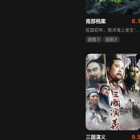
8.
南部档案
民国初年，南洋海上发生“水鬼望乡”离奇命案，张家外派调查神秘事务的南部档案馆坐办张海盐、张海虾二人搭档亲往调查，却意外卷入了一个用于猎杀海外张家人的绝命死局。张海虾以自己的死谋局求解，送张海盐上了“南安号”巨轮回厦城以图他能够有一线生机，但这趟波澜诡谲的航程似乎才刚刚起航，一手遮天的军阀大佬、单纯执着的少年账房、还有十年未见的至亲故人……张海盐独自面对着接踵而至的意外，而当他踏上厦城的那一刻，真正属于两个少年的命运才初初开始转动。
剧情
自制
张新成
丁禹兮
姜珮瑶
9.
三国演义