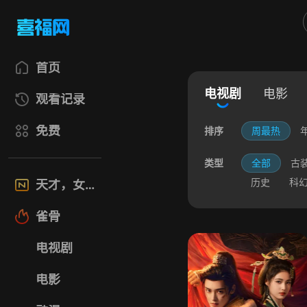
首页
电视剧
电影
观看记录
免费
排序
周最热
类型
全部
古
历史
科
天才，女友
雀骨
电视剧
电影