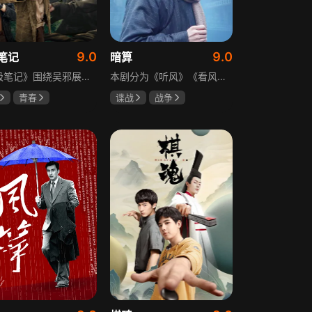
9.0
9.0
笔记
暗算
《终极笔记》围绕吴邪展开，他因好奇三叔经历，历险归来收神秘录像带后卷入阴谋，只身闯格尔木疗养院偶遇张起灵等六人组队，在西王母宫发现陨玉，却遇三叔失踪、张起灵失忆。众人寻记忆探张家古楼，因裘德考介入受阻，后联手霍老太再探遭意外，谜团未解，吴邪被迫伪装成三叔，剧情充满冒险与悬疑。
本剧分为《听风》《看风》和《捕风》三个篇章，三者在时间关系及故事上相对独立，又千丝万缕。听风，即无线电侦听者，是一群“靠耳朵打江山”的人，他们的耳朵可以听到天外之音、无声之音、秘密之音。看风，即密码破译的人，是一群“善于神机妙算”的人，他们的慧眼可以识破天机、释读天书、看阅无字之书。捕风，即我党地下工作者，在国民党大肆实施白色恐怖时期，他们是牺牲者更是战斗者，乔装打扮深入虎穴，迎风而战，为缔造共和国立下不朽的丰功伟业。
青春
谍战
战争
晞
肖宇梁
柳云龙
祝希娟
克孜
高明