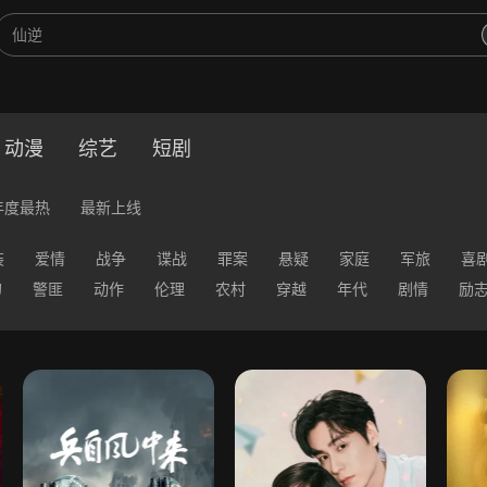
动漫
综艺
短剧
年度最热
最新上线
装
爱情
战争
谍战
罪案
悬疑
家庭
军旅
喜
幻
警匪
动作
伦理
农村
穿越
年代
剧情
励