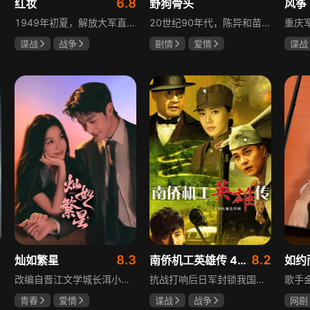
1
6.8
红妆
野狗骨头
风筝
1949年初夏，解放大军直抵上海，国民党国防部保密局的中共地下党员邓家骥奉命撤往台湾，其妻同为地下党的沈荷因临产被留在上海。新中国成立之初，面对敌特的破坏活动，斗争形势严峻，沈荷隐藏真实身份，继续与敌人展开新一轮斗争，在隐秘战线坚守信仰，为新政权的稳定默默奉献。
20世纪90年代，陈异和苗靖因父母相识结缘，从充满敌意到彼此依靠，后因家庭变故不得不相依为命。大学时苗靖告白，陈异却因纵火案逼她离开藤城。多年后重逢，陈异为保护苗靖以身入局，两人并肩对抗走私团伙，最终陈异告白，两人终成眷属。
谍战
战争
剧情
爱情
谍战
张歆艺
宋威龙
张婧仪
柳云
田征
李小
1
8.3
8.2
灿如繁星
南侨机工英雄传 43集版
如约
改编自晋江文学城长洱小说《狭路》，讲述心理学博士林晚星遭遇变故后返乡任教，邂逅顶级教练王法，带领垫底差生逆袭追梦的热血救赎故事。林晚星用“自由式”教育，培养少年们的独立人格，帮他们学会生活、融洽自我、发现所爱、勇于追求，诠释“不远狭路，终见光明”的成长内核。
抗战打响后日军封锁我国运输路线，神鼓滇缅公路撑起抗战后勤补给，因急缺司机和技工，三千余名南洋华侨毅然归国共赴国难。方家兄弟是典型代表，大哥方天海表面投靠日军实为中共地下工作者，委曲求全游走生死间；弟弟方千树从纨绔子弟成长为抗日战士。剧集以真实历史为背景，展现华侨爱国情怀与民族大义。
青春
爱情
谍战
战争
网剧