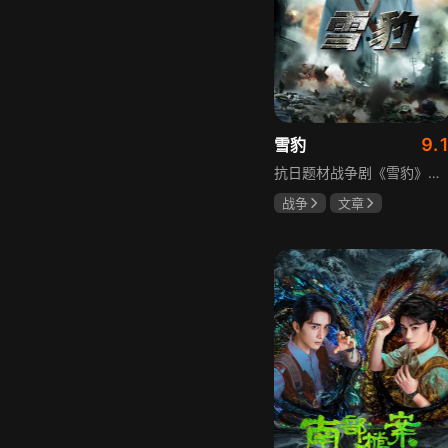
9.
雪豹
抗日题材战争剧《雪豹》讲述抗日女学生陈怡是一个在革命道路上逐渐成长起来的优秀青年。从慷慨激昂的热血学生，到成熟稳重的革命战士，甚至执行任务的时候还要扮演性格大胆奔放的交际花，打入到敌人内部获取情报。在做情报工作时，与搭档张楚扮假夫妻，多次身陷险境命悬一线。周卫国原本是一名玩世不恭的富家子弟，却不乏热血，抗战时为了保护初恋女友，举枪杀了一名日本人，由此改名换姓走上了革命道路，从国民党中央军校到德国军校，再到回国创建中国第一支特战部队，成为了一个真正的传奇英雄。
战争
文章
陶飞霏
朱杰