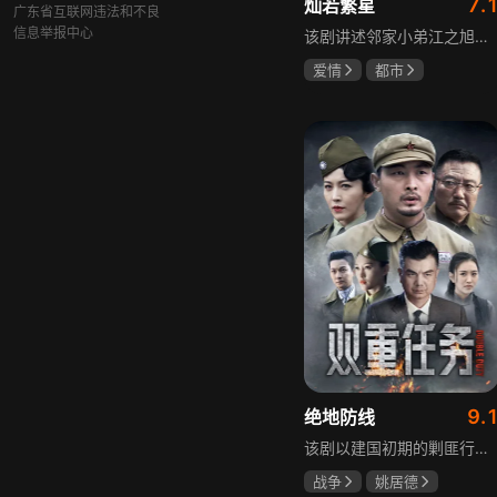
7.
灿若繁星
广东省互联网违法和不良
信息举报中心
该剧讲述邻家小弟江之旭留学归来，竟成了夏千星的顶头上司。从小管着江之旭、事事压他一头的夏千星无法接受，两人互不服气，在公司内外明争暗斗。江之旭借职位刁难夏千星，夏千星则用姐姐身份压制他，然而夏千星不知道，江之旭拼尽全力坐上这个位子，就是为了陪在她身边保护她。
爱情
都市
孙妍恩
曹景皓
毕雪
9.
绝地防线
该剧以建国初期的剿匪行动为背景，讲述中国人民解放军西线小分队追击黑山寺国民党残部的故事。小分队在执行任务过程中，严格遵照上级指示，既要完成军事目标，又全力保护沿途百姓的生命财产安全，同时对残部人员采取劝降与救治相结合的策略。最终，小分队成功控制了区域内的疫情，救出了愿意投诚的士兵，圆满完成了剿匪解救任务，展现了解放军的优良作风与使命担当。
战争
姚居德