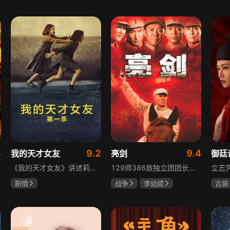
陈靖可
虞书欣
于荣光
秋瓷炫
吴俊
马伯骞
朱晓渔
高晓
4
9.2
9.4
我的天才女友
亮剑
御廷
《我的天才女友》讲述莉拉和莱侬这对好朋友的童年与少年时代。故事从友情开始，描绘女性友情的微妙变化——她们相互支持、妒忌和猜疑，又不断向外拓展，在与外部世界的试探中为自己塑形。莉拉聪明漂亮，莱侬羡慕她的天赋与决断力，两人都视对方为隐秘镜子，暗暗角力，展现女性成长中的复杂关系与自我探寻。
129师386旅独立团团长李云龙敢想敢干、不按规矩办事，脾气火爆性格直爽，带领独立团展现出敢于拼杀的劲头，接连击败坂田连队、山崎大队、山本部队，名声大噪却因屡次犯规遭贬斥。抗战时期他与国军358团团长楚云飞惺惺相惜，徐蚌会战中一较高下双双重伤，养病期间李云龙与护士田雨相恋，两人及亲人战友历经国家沧桑巨变。
剧情
战争
李幼斌
古装
伊利莎·德尔·吉尼欧
童蕾
何政军
陈哲
卢多维卡·纳斯提
吕行
玛格丽塔·马祖可