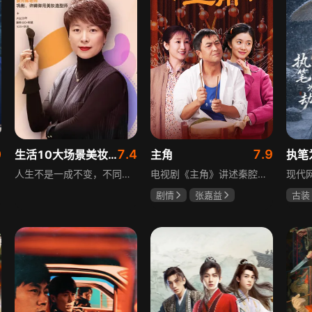
0
7.4
7.9
生活10大场景美妆秘籍
主角
执笔
人生不是一成不变，不同的场合不同的角色，适宜的妆容造型往往能帮助人们建立自信、破冰社交，开启一个良好开端，做到事半功倍。姜月辉老师亲自打造的《10大生活场景角色妆容课程》，将针对不同的生活场景和角色需求，教授相应的妆容造型技巧，让学员轻松驾驭每个人生角色，打造出适合自己的妆容，提升个人形象和气质。
电视剧《主角》讲述秦腔名伶忆秦娥阴差阳错被舅舅胡三元带入剧团，历经近半个世纪兴衰起伏，从牧羊女成长为一代秦腔名伶的故事，剧集以秦腔发展为脉络映射大历史起落，反映中国社会四十年变迁中普通人的情感生活与命运，展现传统艺术传承与时代变迁的交织。
剧情
张嘉益
古装
刘浩存
秦海璐
夏小