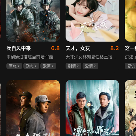
6.8
8.2
兵自风中来
天才，女友
这一
本剧通过描述当前陆军最具新型作战特色的特战、空突、侦察、信息等代表性兵种的官兵练兵备战，在历次实战演习中磨砺意志技能、逐渐形成新质作战能力等故事，反映了某集团军党委坚决落实习主席新时代强军思想，着眼打造一流陆军，谋划转型，大力推进战斗力建设的历史担当，浓缩了陆军官兵改革面前备战打仗矢志强军的铁血追求、展现了新时代陆军官兵积极投身军队转型的全新风貌，是一部融合备战打仗、青春成长励志、英雄主义传承，同时将军人荣誉、使命、爱情熔为一炉的军事题材正能量大剧。
天才少女林知夏性格直接、不善交际，从小没有好友。考入省一中后，她因解题比拼与性格阳光的学霸江逾白相识并成为同桌。作为社交达人的江逾白帮林知夏融入集体交到汤婷婷、段启言、沈负暄、金百慧等朋友，林知夏为表达感谢帮他补习功课，两人渐渐从竞争走向互助，最终成为最好的朋友。俩人还一同解决同学被骗、一起参加社团活动与省数学竞赛，在这个过程中，江逾白对林知夏感情渐深，但只把爱意埋在心里。林知夏被保送复旦后，江逾白准备在毕业之旅对她告白，却因母亲卷入诈骗案而遗憾离开，俩人最终能否冲破阻碍走到一起
军旅
励志
欧豪
剧情
爱情
复仇
蓝盈莹
丁勇岱
田曦薇
胡一天
王楚
厉嘉琪
毛孩