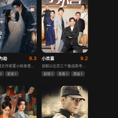
9.3
9.2
为劫
小欢喜
现代网文作家夏小树身患绝症，临终前未能完成最后一部长篇小说，带着遗憾离世，却意外穿越进自己笔下的世界，成为书中的明月公主。夏小树步步为营，一次次改写危机。当夏小树耗尽预知，失去剧本掌控，她和萧景琰的命运急转直下。萧景琰被逼另娶他人，两人被迫私奔，却在曙光初现时遭遇追兵——夏小树中箭身亡，萧景琰抱着她痛不欲生。十年后，登基为帝的萧景琰在上元灯会上，遇见一个提着兔子灯的姑娘，与当年的明月一模一样……
该剧以北京三个备战高考的家庭为核心，讲述童文洁与方一凡、宋倩与乔英子、季胜利与季杨杨这几组亲子，在升学压力下，围绕成绩、陪伴、沟通等问题产生的矛盾与磨合，展现了中年家长与青春期孩子共同成长的温馨故事。
爱情
剧情
青春
黄磊
树
萧景琰
海清
陶虹