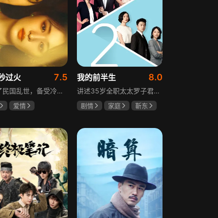
7.5
8.0
秒过火
我的前半生
讲述了民国乱世，备受冷眼的世家少爷慕容清峄与饱受苦难的复仇孤女任素素阴差阳错结缘相识，却因误会含恨而别。两人再重逢，却身份错位，陷入爱恨交织的极限拉扯中。二人历经世事波折与生离死别，最后携手直面乱世危局。
讲述35岁全职太太罗子君因丈夫突然离婚陷入人生谷底，带孩子闯入社会，从安逸走向落魄。贺涵作为事业有成的精英，平静生活被罗子君打破，需应对各类突发状况。生活逼迫罗子君重拾骨气，贺涵也收获温暖，二人历经波折，罗子君实现自我成长，贺涵也找到人生新方向，展现都市女性蜕变与情感纠葛。
爱情
剧情
家庭
靳东
然
张凌赫
马伊琍
袁泉