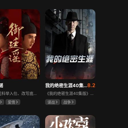
霆
赵尧珂
田曦薇
王传君
攀
8.2
谣
我的绝密生涯40集版
立志凭科举入仕、改写底层命运的孤女孟廷辉因意外结识微服私访的少年新帝英寡，二人联手铲除沙州官匪，英寡赏识其胆识智谋，暗中助力她赴京赶考。孟廷辉入京后遭科举舞弊构陷，凭智勇自证清白，被英寡破格任命为察闻院主事，清查虎啸帮、晚香阁等黑恶势力，逐步牵出血月会复国阴谋与朝堂权斗。二人从君臣知己渐生情愫，历经身世谜团、朝堂阻力与边境战乱，最终平定叛乱、整肃朝纲，携手共护江山万民。
《我的绝密生涯40集版》以1931年东北为背景，苏联特使引发暗杀行动，商人关郁达卷入被重伤失踪，妻子谭梓君带家人在新京安顿。八年后关郁达打入日本特务机关为我党提供情报，与谭梓君相遇却因身份不能相认，谭梓君心中充满怀疑。
爱情
谍战
战争
远
吴谨言
黄志忠
左小青
吴刚