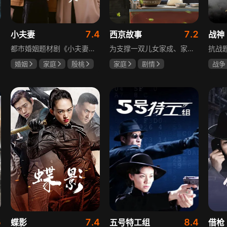
1
7.4
7.2
小夫妻
西京故事
战神
都市婚姻题材剧《小夫妻》围绕经营十年婚姻的周全与车莉展开，原本家庭美满的二人突遭变故：周全怀才不遇还意外被裁员，车莉则被迫赶鸭子上架仓促创业，不可预期的生活变动让他们的婚姻陷入僵局。而立之年的两人，在现实压力与情感拉扯中挣扎，面临诸多矛盾与考验，他们能否重新调整生活节奏，修复婚姻关系，回到幸福生活的轨道，是该剧的核心看点。
为支撑一双儿女家成、家秀的“求学大业”，一家之主罗天福携妻子慧娟进了西京城。在西京城里，罗天福见证了身边的小人物们在大城市的生存之难，自身也经历了种种艰辛：饼铺生意屡屡受挫，妻子慧娟不满他“固执守旧”的经营方式闹起分居，儿子家成无法适应从乡村到城市的生活状况不断离校出走，重重打击不断袭来，使他头一次对自己坚守多年的人生观和价值观产生怀疑。自己这样做究竟是对是错，城市是不是真的不适合他这种“坚持老一套”的人生存。女儿家秀的支持鼓励使罗天福重拾信心，那些曾经接受罗天福帮助的人也反过来帮助他，纠缠不清的矛盾随之一一化解。罗家人终于在西京这座大城扎下了根，向着美好的未来继续前行。该剧围绕农村家庭在城市的奋斗历程展开，展现了小人物的坚韧与善良，充满了励志色彩与现实关怀。
婚姻
家庭
殷桃
家庭
剧情
战争
郭京飞
齐溪
张国强
陈小艺
王丽
石安妮
5
7.4
8.4
蝶影
五号特工组
借枪