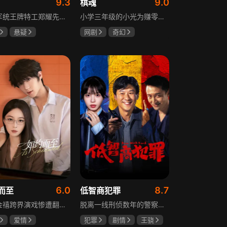
9.3
9.0
棋魂
重庆军统王牌特工郑耀先实为潜伏的中共特工“风筝”，上线牺牲后他与组织失联，解放后化名周志乾继续提供情报。身份证实后他仍协助破获特务案，三十年情报生涯中他遭敌人追杀、妻离子散，为国家牺牲是他的人生价值。
小学三年级的小光为赚零用钱到爷爷家寻宝，偶然翻出旧棋盘，接触棋盘的一瞬间，附身棋盘中的棋士褚嬴的灵魂进入了小光体内。后来小光在学校围棋会所结识少年天才小亮，为测试褚嬴实力，小光贸然与小亮对弈并小胜，他误以为褚嬴棋力平平，小亮却大受打击。数日后小亮再次挑战，再次惨败在褚嬴手下，二人从此成了相爱相杀的棋坛宿敌。在褚嬴指导下，小光进步神速，逐渐对围棋产生兴趣，最终在全国大赛与小亮激战中，褚嬴下出绝妙一局，小光却看出更高一着，终于在自己努力、褚嬴帮助和与小亮的磨练中，独立对弈，燃起真正的棋魂。
悬疑
网剧
奇幻
龙
罗海琼
胡先煦
张超
冉
郝富申
6.0
8.7
而至
低智商犯罪
歌手金禧跨界演戏惨遭翻车，全网群嘲演技拉胯！不服输的他另辟蹊径，转行试水音乐剧，誓要逆袭打脸。机缘巧合下，他对高冷硬核的金牌音乐剧导演宁瑾一见心动，两人意外留下暧昧一吻，转头试镜现场再度狭路相逢。 宁瑾本就抵触偶像跨界，对半路空降的流量新人金禧百般严苛，花式魔鬼训练轮番上线。金禧顶住剧团前辈排挤、同行暗算、舆论刁难等重重危机，日夜苦练打磨演技，慢慢褪去偶像光环、解锁真实自我，一点点打动高冷导演和剧团众人。 一路走来，二人历经误会争执、事业危机、亲情心结、分手磨合多重考验，在并肩拯救濒临倒闭的剧团、携手打磨《倩女幽魂》剧目、共渡舞台难关的过程中，情愫渐生、双向治愈。最终剧目首演大获成功，叛逆
脱离一线刑侦数年的警察张一昂，因省厅匿名举报信被派往三江口调查。他刚到就遇刑警队长被害，洗清嫌疑时意外抓获连环杀人案凶手，迅速建立声望。张一昂锁定当地富商周荣团伙，蠢贼间勾心斗角的蝴蝶效应助警方屡建奇功，最终查明同僚遇害真相，让真凶落网。剧集以喜剧风格展现刑侦故事，充满黑色幽默。
爱情
犯罪
剧情
王骁