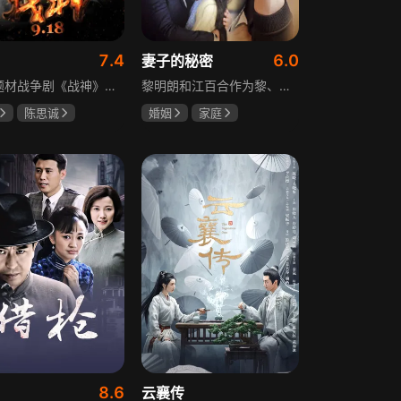
7.4
6.0
妻子的秘密
抗战题材战争剧《战神》讲述太行山一带，八路军游击队司令龙大谷骁勇善战、机智过人，15岁就参加了红军，身经百战，被军中将士们奉为“战神”。抗日战争爆发前，龙大谷因在抗大学习期间为替警卫员李广出头，一时冲动出手打了同期学员张道平，受了处分。以至于在红军缩编为八路军之时，龙大谷从原来的红军副师长降为游击队司令，随行上任的只有警卫员李广和参谋刘水泉二人，以及上级领导田烽给他的五十块大洋。即便如此，龙大谷依然不屈不挠，硬是在山西这块热土上平地拉起一支敢打、能拼、必胜，号称“龙支队”的作战队伍，凭借丰富的作战经验打赢了一场又一场的恶战，威震敌方！
黎明朗和江百合作为黎、江两大集团的继承人，即将订婚，一场完美婚姻却在一日之间沦为悲剧前奏。订婚当日变故夺去百合父母生命，她临危受命挑起江氏重担，明朗不顾家人反对将她接进黎家。黎母想赶走百合，秘书宁夏誓夺回明朗，大哥黎天图谋篡夺黎氏家产，三个家庭命运就此牵动。千万巨债、身世之谜、婆媳之争、丧子之痛等接踵而至，明朗与百合的爱情历经重重危机，迷失的错爱能否被真情指引。
陈思诚
婚姻
家庭
坤
于荣光
刘恺威
赵丽颖
关智斌
8.6
云襄传