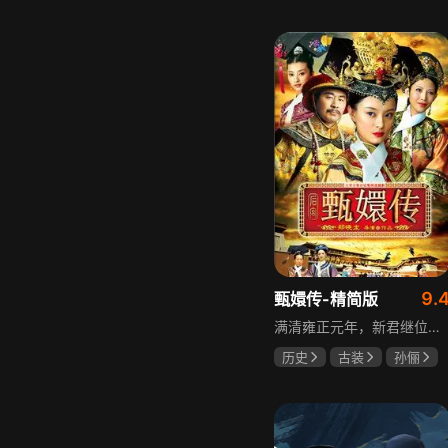
邵思涵
刘立胜
9.
甄嬛传-精简版
满清雍正元年，新君继位后朝堂看似祥和实则暗流涌动，后宫华妃与皇后分庭抗礼，各方势力裹挟其中凶险异常，太后主持选秀拉开帷幕，大理寺少卿甄远道长女甄嬛意外得雍正赏识步入皇宫，在皇后与华妃的夹击下，甄嬛小心周旋忍辱负重，不得不用智慧保护自己，一次次卷入残酷宫闱斗争。
历史
古装
孙俪
陈建斌
蔡少芬