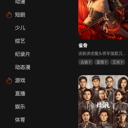
动漫
短剧
少儿
综艺
雀骨
该剧讲述魔头将军强娶沉迷机关术的财迷假千金，两人从契约夫妻起步，在生死局中互扒马甲，爱意与杀意交织共生。过程中他们揭露朝堂阴谋，破解生死乱局，最终共同守护家国太平，融合了权谋、爱情、冒险等多重元素，情节跌宕起伏。
纪录片
古装
爱情
艾米
动态漫
侯明昊
马秋元
游戏
直播
娱乐
体育