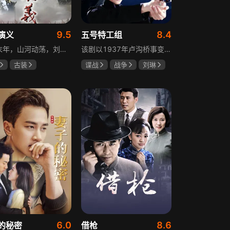
9.5
8.4
演义
五号特工组
东汉末年，山河动荡，刘汉王朝气数将尽。内有十常侍颠倒黑白、祸乱朝纲，外有张氏兄弟高呼“苍天已死，黄巾当立”的口号，掀起浩大的农民起义，一时间狼烟四起，刘家朝廷宛如大厦将倾，岌岌可危。正所谓乱世出英雄，曹操、公孙瓒、袁术、袁绍、吕布、刘备、孙策、关羽、张飞、诸葛亮等各路豪杰不断涌现，从群雄逐鹿到赤壁之战，从魏蜀吴三国鼎立到三分归一统，波澜壮阔的三国时代的大幕缓缓拉开，本片根据中国古典名著《三国演义》改编。
该剧以1937年卢沟桥事变后的上海为背景，讲述中共地下党员欧阳剑平召集海外同学组成特工组的故事。组员涵盖情报、密码、爆破、神偷等领域人才，他们以法租界上流社会身份为掩护，与日军特高课、汪伪76号等势力展开较量，屡屡涉险却最终完成任务。剧集以真实史料为基础，展现了抗日时期地下工作者的智勇无畏与家国情怀。
古装
谍战
战争
刘琳
强
孙彦军
于震
王丽坤
安
6.0
8.6
的秘密
借枪