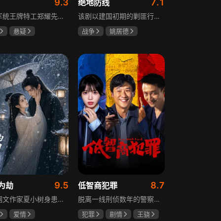
9.3
7.1
绝地防线
重庆军统王牌特工郑耀先实为潜伏的中共特工“风筝”，上线牺牲后他与组织失联，解放后化名周志乾继续提供情报。身份证实后他仍协助破获特务案，三十年情报生涯中他遭敌人追杀、妻离子散，为国家牺牲是他的人生价值。
该剧以建国初期的剿匪行动为背景，讲述中国人民解放军西线小分队追击黑山寺国民党残部的故事。小分队在执行任务过程中，严格遵照上级指示，既要完成军事目标，又全力保护沿途百姓的生命财产安全，同时对残部人员采取劝降与救治相结合的策略。最终，小分队成功控制了区域内的疫情，救出了愿意投诚的士兵，圆满完成了剿匪解救任务，展现了解放军的优良作风与使命担当。
悬疑
战争
姚居德
龙
罗海琼
邵思涵
刘立胜
冉
9.5
8.7
为劫
低智商犯罪
现代网文作家夏小树身患绝症，临终前未能完成最后一部长篇小说，带着遗憾离世，却意外穿越进自己笔下的世界，成为书中的明月公主。夏小树步步为营，一次次改写危机。当夏小树耗尽预知，失去剧本掌控，她和萧景琰的命运急转直下。萧景琰被逼另娶他人，两人被迫私奔，却在曙光初现时遭遇追兵——夏小树中箭身亡，萧景琰抱着她痛不欲生。十年后，登基为帝的萧景琰在上元灯会上，遇见一个提着兔子灯的姑娘，与当年的明月一模一样……
脱离一线刑侦数年的警察张一昂，因省厅匿名举报信被派往三江口调查。他刚到就遇刑警队长被害，洗清嫌疑时意外抓获连环杀人案凶手，迅速建立声望。张一昂锁定当地富商周荣团伙，蠢贼间勾心斗角的蝴蝶效应助警方屡建奇功，最终查明同僚遇害真相，让真凶落网。剧集以喜剧风格展现刑侦故事，充满黑色幽默。
爱情
犯罪
剧情
王骁