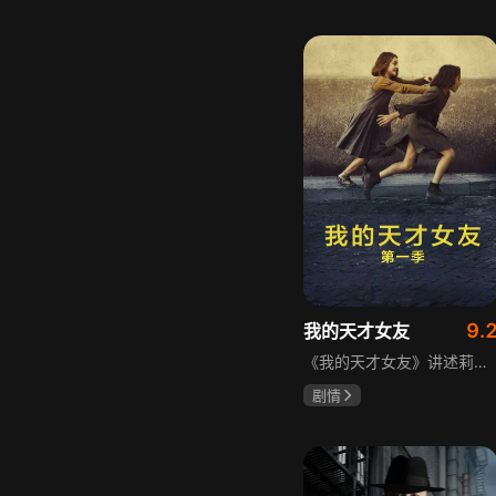
宋威龙
张婧仪
田征
9.
我的天才女友
《我的天才女友》讲述莉拉和莱侬这对好朋友的童年与少年时代。故事从友情开始，描绘女性友情的微妙变化——她们相互支持、妒忌和猜疑，又不断向外拓展，在与外部世界的试探中为自己塑形。莉拉聪明漂亮，莱侬羡慕她的天赋与决断力，两人都视对方为隐秘镜子，暗暗角力，展现女性成长中的复杂关系与自我探寻。
剧情
伊利莎·德尔·吉尼欧
卢多维卡·纳斯提
玛格丽塔·马祖可