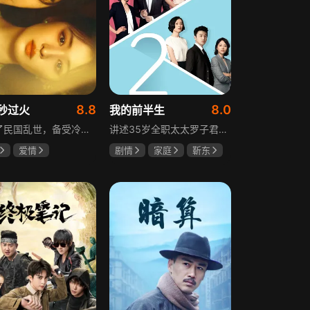
8.8
8.0
秒过火
我的前半生
讲述了民国乱世，备受冷眼的世家少爷慕容清峄与饱受苦难的复仇孤女任素素阴差阳错结缘相识，却因误会含恨而别。两人再重逢，却身份错位，陷入爱恨交织的极限拉扯中。二人历经世事波折与生离死别，最后携手直面乱世危局。
讲述35岁全职太太罗子君因丈夫突然离婚陷入人生谷底，带孩子闯入社会，从安逸走向落魄。贺涵作为事业有成的精英，平静生活被罗子君打破，需应对各类突发状况。生活逼迫罗子君重拾骨气，贺涵也收获温暖，二人历经波折，罗子君实现自我成长，贺涵也找到人生新方向，展现都市女性蜕变与情感纠葛。
爱情
剧情
家庭
靳东
然
张凌赫
马伊琍
袁泉