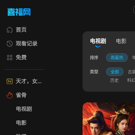
首页
电视剧
电影
观看记录
免费
排序
周最热
类型
全部
古
历史
科
天才，女友
雀骨
电视剧
电影