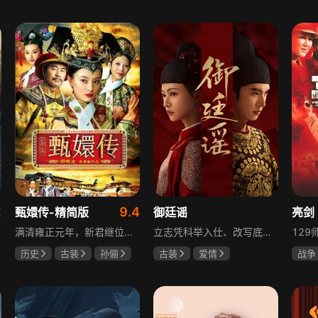
于荣光
秋瓷炫
陈靖可
虞书欣
夏小
朱晓渔
马伯骞
2
9.4
甄嬛传-精简版
御廷谣
亮剑
满清雍正元年，新君继位后朝堂看似祥和实则暗流涌动，后宫华妃与皇后分庭抗礼，各方势力裹挟其中凶险异常，太后主持选秀拉开帷幕，大理寺少卿甄远道长女甄嬛意外得雍正赏识步入皇宫，在皇后与华妃的夹击下，甄嬛小心周旋忍辱负重，不得不用智慧保护自己，一次次卷入残酷宫闱斗争。
立志凭科举入仕、改写底层命运的孤女孟廷辉因意外结识微服私访的少年新帝英寡，二人联手铲除沙州官匪，英寡赏识其胆识智谋，暗中助力她赴京赶考。孟廷辉入京后遭科举舞弊构陷，凭智勇自证清白，被英寡破格任命为察闻院主事，清查虎啸帮、晚香阁等黑恶势力，逐步牵出血月会复国阴谋与朝堂权斗。二人从君臣知己渐生情愫，历经身世谜团、朝堂阻力与边境战乱，最终平定叛乱、整肃朝纲，携手共护江山万民。
历史
古装
孙俪
古装
爱情
战争
陈建斌
蔡少芬
陈哲远
吴谨言
童蕾
吕行