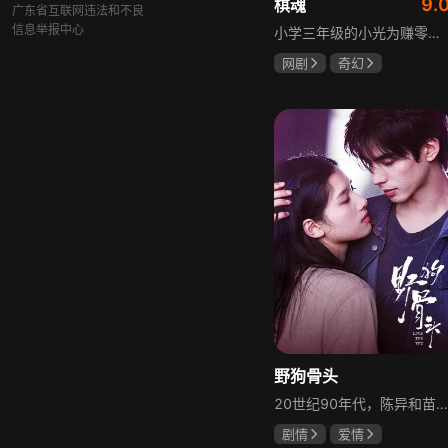
9.
棋魂
广东省互联网违法和不良
信息举报中心
小学三年级的小光为赚零用钱到爷爷家寻宝，偶然翻出旧棋盘，接触棋盘的一瞬间，附身棋盘中的棋士褚嬴的灵魂进入了小光体内。后来小光在学校围棋会所结识少年天才小亮，为测试褚嬴实力，小光贸然与小亮对弈并小胜，他误以为褚嬴棋力平平，小亮却大受打击。数日后小亮再次挑战，再次惨败在褚嬴手下，二人从此成了相爱相杀的棋坛宿敌。在褚嬴指导下，小光进步神速，逐渐对围棋产生兴趣，最终在全国大赛与小亮激战中，褚嬴下出绝妙一局，小光却看出更高一着，终于在自己努力、褚嬴帮助和与小亮的磨练中，独立对弈，燃起真正的棋魂。
网剧
奇幻
胡先煦
张超
郝富申
野狗骨头
20世纪90年代，陈异和苗靖因父母相识结缘，从充满敌意到彼此依靠，后因家庭变故不得不相依为命。大学时苗靖告白，陈异却因纵火案逼她离开藤城。多年后重逢，陈异为保护苗靖以身入局，两人并肩对抗走私团伙，最终陈异告白，两人终成眷属。
剧情
爱情