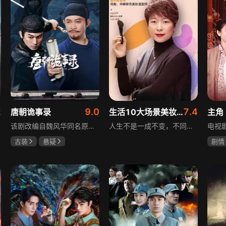
2
9.0
7.4
唐朝诡事录
生活10大场景美妆秘籍
主角
该剧改编自魏风华同名原著，讲述繁华大唐盛世下发生的一系列奇闻异事。长安金吾卫中郎将卢凌风与狄公亲传弟子苏无名携手，共破《长安红茶》《石桥图》等九个诡异案件，从新娘失踪案到宫廷秘闻，从朝堂到乡间，他们在破案过程中相互了解，逐渐成长，共同守护苍生，担负起挽救社稷于危急的使命。
人生不是一成不变，不同的场合不同的角色，适宜的妆容造型往往能帮助人们建立自信、破冰社交，开启一个良好开端，做到事半功倍。姜月辉老师亲自打造的《10大生活场景角色妆容课程》，将针对不同的生活场景和角色需求，教授相应的妆容造型技巧，让学员轻松驾驭每个人生角色，打造出适合自己的妆容，提升个人形象和气质。
古装
悬疑
剧情
杨旭文
杨志刚
刘浩
郜思雯