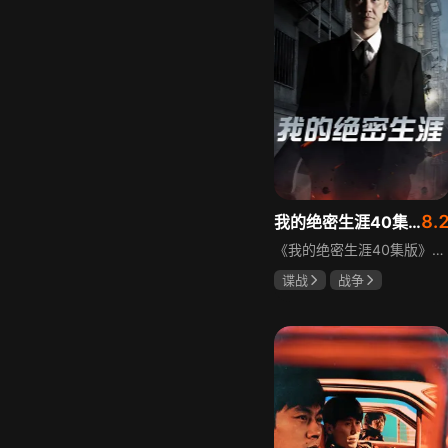
8.
我的绝密生涯40集版
《我的绝密生涯40集版》以1931年东北为背景，苏联特使引发暗杀行动，商人关郁达卷入被重伤失踪，妻子谭梓君带家人在新京安顿。八年后关郁达打入日本特务机关为我党提供情报，与谭梓君相遇却因身份不能相认，谭梓君心中充满怀疑。
谍战
战争
黄志忠
左小青
吴刚