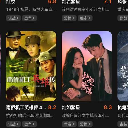
0
6.8
7.1
红妆
灿若繁星
风筝
1949年初夏，解放大军直抵上海，国民党国防部保密局的中共地下党员邓家骥奉命撤往台湾，其妻同为地下党的沈荷因临产被留在上海。新中国成立之初，面对敌特的破坏活动，斗争形势严峻，沈荷隐藏真实身份，继续与敌人展开新一轮斗争，在隐秘战线坚守信仰，为新政权的稳定默默奉献。
该剧讲述邻家小弟江之旭留学归来，竟成了夏千星的顶头上司。从小管着江之旭、事事压他一头的夏千星无法接受，两人互不服气，在公司内外明争暗斗。江之旭借职位刁难夏千星，夏千星则用姐姐身份压制他，然而夏千星不知道，江之旭拼尽全力坐上这个位子，就是为了陪在她身边保护她。
谍战
战争
爱情
都市
谍战
张歆艺
孙妍恩
曹景皓
柳云
毕雪
李小
8.2
8.3
南侨机工英雄传 43集版
灿如繁星
执笔
抗战打响后日军封锁我国运输路线，神鼓滇缅公路撑起抗战后勤补给，因急缺司机和技工，三千余名南洋华侨毅然归国共赴国难。方家兄弟是典型代表，大哥方天海表面投靠日军实为中共地下工作者，委曲求全游走生死间；弟弟方千树从纨绔子弟成长为抗日战士。剧集以真实历史为背景，展现华侨爱国情怀与民族大义。
改编自晋江文学城长洱小说《狭路》，讲述心理学博士林晚星遭遇变故后返乡任教，邂逅顶级教练王法，带领垫底差生逆袭追梦的热血救赎故事。林晚星用“自由式”教育，培养少年们的独立人格，帮他们学会生活、融洽自我、发现所爱、勇于追求，诠释“不远狭路，终见光明”的成长内核。
谍战
战争
青春
爱情
古装