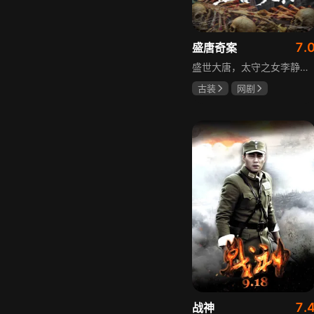
7.
盛唐奇案
盛世大唐，太守之女李静澜天赋异禀，擅验尸断案，与神秘“鬼探”决明、武艺高强的捕快苏御安联手追凶，揭开一桩桩离奇悬案：双生姐妹的生死置换、跨越十七年的书生冤案、雅集会上的连环仪式杀人等。在迷雾与鲜血中，李静澜与决明暗生情愫，彼此扶持，坚守心中正道，挣脱宿命桎梏。盛世灯火之下，他们以智慧与勇气涤荡污浊，书写下一段守护正义与清明的传奇。
古装
网剧
何泓姗
李菲
何泊远
7.
战神