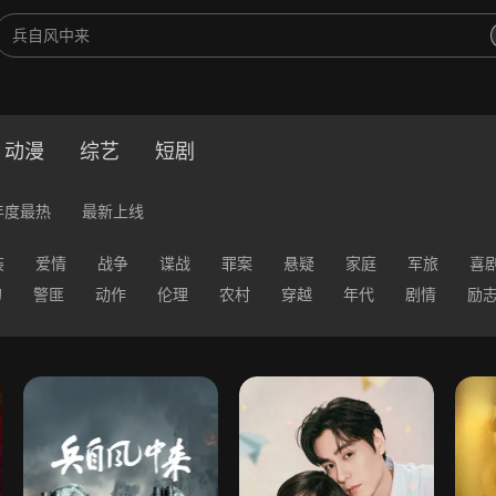
动漫
综艺
短剧
年度最热
最新上线
装
爱情
战争
谍战
罪案
悬疑
家庭
军旅
喜
幻
警匪
动作
伦理
农村
穿越
年代
剧情
励