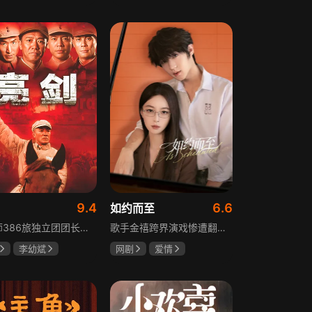
树
萧景琰
田曦薇
王传君
9.4
6.6
如约而至
129师386旅独立团团长李云龙敢想敢干、不按规矩办事，脾气火爆性格直爽，带领独立团展现出敢于拼杀的劲头，接连击败坂田连队、山崎大队、山本部队，名声大噪却因屡次犯规遭贬斥。抗战时期他与国军358团团长楚云飞惺惺相惜，徐蚌会战中一较高下双双重伤，养病期间李云龙与护士田雨相恋，两人及亲人战友历经国家沧桑巨变。
歌手金禧跨界演戏惨遭翻车，全网群嘲演技拉胯！不服输的他另辟蹊径，转行试水音乐剧，誓要逆袭打脸。机缘巧合下，他对高冷硬核的金牌音乐剧导演宁瑾一见心动，两人意外留下暧昧一吻，转头试镜现场再度狭路相逢。 宁瑾本就抵触偶像跨界，对半路空降的流量新人金禧百般严苛，花式魔鬼训练轮番上线。金禧顶住剧团前辈排挤、同行暗算、舆论刁难等重重危机，日夜苦练打磨演技，慢慢褪去偶像光环、解锁真实自我，一点点打动高冷导演和剧团众人。 一路走来，二人历经误会争执、事业危机、亲情心结、分手磨合多重考验，在并肩拯救濒临倒闭的剧团、携手打磨《倩女幽魂》剧目、共渡舞台难关的过程中，情愫渐生、双向治愈。最终剧目首演大获成功，叛逆
李幼斌
网剧
爱情
何政军
吴俊霆
赵尧珂
高晓攀