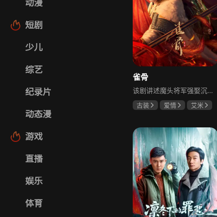
动漫
短剧
少儿
综艺
雀骨
该剧讲述魔头将军强娶沉迷机关术的财迷假千金，两人从契约夫妻起步，在生死局中互扒马甲，爱意与杀意交织共生。过程中他们揭露朝堂阴谋，破解生死乱局，最终共同守护家国太平，融合了权谋、爱情、冒险等多重元素，情节跌宕起伏。
纪录片
古装
爱情
艾米
动态漫
侯明昊
马秋元
游戏
直播
娱乐
体育