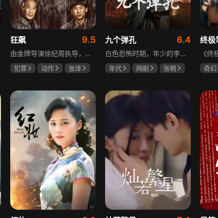
2
9.5
6.4
狂飙
九个弹孔
终极
由金牌导演徐纪周执导，张译、张颂文、李一桐、张志坚、吴刚领衔主演，倪大红、韩童生、李建义特邀主演的中央政法委重点项目。一部扫黑除恶坚决斗争的回忆录，横跨20年的群像叙事全景式展现时代变迁下的黑白较量与复杂人性。
白色恐怖时期，年少的李智信家破人亡后投身革命武装，因作战有勇有谋获“小狼崽子”绰号。他长期率部孤悬敌后，与日寇、反动派对决，多次负伤仍不改初心。凭借坚韧意志，他从游击队员成长为新四军干部、解放军司令员，身上的九个弹孔是他践行革命誓言、见证成长的勋章。
犯罪
动作
张译
年代
网剧
张桐
奇幻
张颂文
李一桐
何雨虹
李桓
曾舜
哈妮