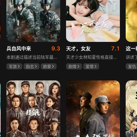
9.3
7.1
兵自风中来
天才，女友
这一
本剧通过描述当前陆军最具新型作战特色的特战、空突、侦察、信息等代表性兵种的官兵练兵备战，在历次实战演习中磨砺意志技能、逐渐形成新质作战能力等故事，反映了某集团军党委坚决落实习主席新时代强军思想，着眼打造一流陆军，谋划转型，大力推进战斗力建设的历史担当，浓缩了陆军官兵改革面前备战打仗矢志强军的铁血追求、展现了新时代陆军官兵积极投身军队转型的全新风貌，是一部融合备战打仗、青春成长励志、英雄主义传承，同时将军人荣誉、使命、爱情熔为一炉的军事题材正能量大剧。
天才少女林知夏性格直接、不善交际，从小没有好友。考入省一中后，她因解题比拼与性格阳光的学霸江逾白相识并成为同桌。作为社交达人的江逾白帮林知夏融入集体交到汤婷婷、段启言、沈负暄、金百慧等朋友，林知夏为表达感谢帮他补习功课，两人渐渐从竞争走向互助，最终成为最好的朋友。俩人还一同解决同学被骗、一起参加社团活动与省数学竞赛，在这个过程中，江逾白对林知夏感情渐深，但只把爱意埋在心里。林知夏被保送复旦后，江逾白准备在毕业之旅对她告白，却因母亲卷入诈骗案而遗憾离开，俩人最终能否冲破阻碍走到一起
军旅
励志
欧豪
剧情
爱情
复仇
蓝盈莹
丁勇岱
田曦薇
胡一天
王楚
厉嘉琪
毛孩