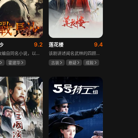
9.2
9.4
沙
莲花楼
该剧改编自同名小说，以中国近代史上著名的“长沙会战”为背景，借由长沙城一户普通胡姓人家在战争中的命运浮沉，展现战火的无情以及在日军铁蹄侵略下中华儿女奋起抗战的不屈精神。1938年10月日军攻陷武汉，长沙危在旦夕，城中茶园巷的胡家人在孙女婿薛君山的支持下，为最宠爱的龙凤胎湘湘和小满安排退路。薛君山先将湘湘介绍给留洋归来保卫长沙的顾清明，可惜二人一见面便势同水火，薛君山只好另选人家。湘湘订婚当日，蒋介石密令火烧长沙，因指挥失当酿成巨大灾难，繁华古城毁于一旦，很多人包括湘湘的未婚夫一家被活活烧死。焦土上，各地英雄儿女齐聚长沙，和湖南人民一起阻挡敌人铁蹄，胡家人也在劫难中演绎了一幕幕悲欢离合。
该剧讲述闻名武林的四顾门门主李相夷在一次大战后身受重伤，从此退隐江湖成为淡泊名利的“假神医”李莲花。他遇到新交方多病与旧敌笛飞声后，重新卷入江湖。江湖暗流涌动，疑团扑朔迷离，抽丝剥茧方能断出真相，一段荡气回肠的侠义情即将热血展开，展现了侠义、探案与江湖恩怨交织的精彩故事。
霍建华
古装
悬疑
成毅
任程伟
曾舜晞
肖顺尧