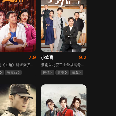
7.9
9.2
小欢喜
电视剧《主角》讲述秦腔名伶忆秦娥阴差阳错被舅舅胡三元带入剧团，历经近半个世纪兴衰起伏，从牧羊女成长为一代秦腔名伶的故事，剧集以秦腔发展为脉络映射大历史起落，反映中国社会四十年变迁中普通人的情感生活与命运，展现传统艺术传承与时代变迁的交织。
该剧以北京三个备战高考的家庭为核心，讲述童文洁与方一凡、宋倩与乔英子、季胜利与季杨杨这几组亲子，在升学压力下，围绕成绩、陪伴、沟通等问题产生的矛盾与磨合，展现了中年家长与青春期孩子共同成长的温馨故事。
张嘉益
剧情
青春
黄磊
存
秦海璐
海清
陶虹