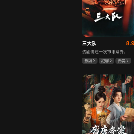
8.
三大队
该剧讲述一次审讯意外，三大队刑警程兵入狱服刑，队友受牵连脱警、降职，曾经的警界精英三大队分崩离析。十年牢狱，程兵重获自由，失去一切，而案件的犯罪嫌疑人王大勇依旧在逃。穿一天警服，终身是正义，不甘化作执着，利刃再次出鞘，程兵和三大队的兄弟重新集结踏上追凶之路，在孤独漫长的旅途中配合警方千里追凶，也在这苦行僧一样的历程中重新找到人生的坐标和生命的意义。本片根据原载于“网易人间”作者深蓝的《请转告局长，三大队任务完成》改编。
悬疑
犯罪
秦昊
李乃文
陈明昊