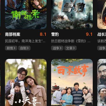
9
8.1
9.1
南部档案
雪豹
战长
民国初年，南洋海上发生“水鬼望乡”离奇命案，张家外派调查神秘事务的南部档案馆坐办张海盐、张海虾二人搭档亲往调查，却意外卷入了一个用于猎杀海外张家人的绝命死局。张海虾以自己的死谋局求解，送张海盐上了“南安号”巨轮回厦城以图他能够有一线生机，但这趟波澜诡谲的航程似乎才刚刚起航，一手遮天的军阀大佬、单纯执着的少年账房、还有十年未见的至亲故人……张海盐独自面对着接踵而至的意外，而当他踏上厦城的那一刻，真正属于两个少年的命运才初初开始转动。
抗日题材战争剧《雪豹》讲述抗日女学生陈怡是一个在革命道路上逐渐成长起来的优秀青年。从慷慨激昂的热血学生，到成熟稳重的革命战士，甚至执行任务的时候还要扮演性格大胆奔放的交际花，打入到敌人内部获取情报。在做情报工作时，与搭档张楚扮假夫妻，多次身陷险境命悬一线。周卫国原本是一名玩世不恭的富家子弟，却不乏热血，抗战时为了保护初恋女友，举枪杀了一名日本人，由此改名换姓走上了革命道路，从国民党中央军校到德国军校，再到回国创建中国第一支特战部队，成为了一个真正的传奇英雄。
剧情
自制
战争
文章
战争
张新成
丁禹兮
陶飞霏
朱杰
杨紫
姜珮瑶