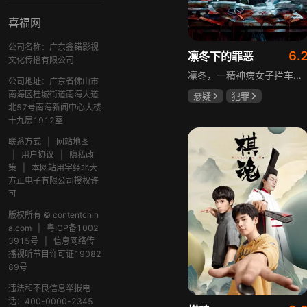
喜福网
公司名称：广东鑫锘影视
6.
凛冬下的罪恶
文化传播有限公司
凛冬，一精神病女子拦车报案，称丈夫杀人，刑警沈栋梁吴红兵由此揭开系列碎尸案真相。然而风浪未平，储蓄所抢劫杀人案，少女失踪案，流窜抢车案接连发生，沈栋梁与吴红兵追凶之际，竟牵出改变二人命运的人性悲剧。
公司地址：广东省佛山市
南海区桂城街道南海大道
悬疑
犯罪
北57号南海新闻中心大楼
吴昊宸
张睿
十九层1912室
王大奇
联系方式
|
网站地图
|
用户协议
|
隐私政
策
|
本网站用字经北大
方正电子有限公司授权许
可
版权所有 © contentchin
a.com
|
粤ICP备1002
3915号
|
信息网络传
播视听节目许可证19082
89号
违法和不良信息举报电
话：400-0000-2345