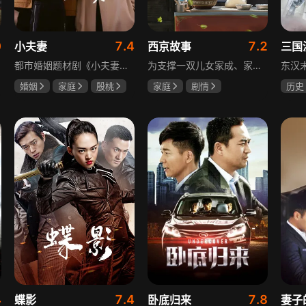
0
7.4
7.2
小夫妻
西京故事
三国
都市婚姻题材剧《小夫妻》围绕经营十年婚姻的周全与车莉展开，原本家庭美满的二人突遭变故：周全怀才不遇还意外被裁员，车莉则被迫赶鸭子上架仓促创业，不可预期的生活变动让他们的婚姻陷入僵局。而立之年的两人，在现实压力与情感拉扯中挣扎，面临诸多矛盾与考验，他们能否重新调整生活节奏，修复婚姻关系，回到幸福生活的轨道，是该剧的核心看点。
为支撑一双儿女家成、家秀的“求学大业”，一家之主罗天福携妻子慧娟进了西京城。在西京城里，罗天福见证了身边的小人物们在大城市的生存之难，自身也经历了种种艰辛：饼铺生意屡屡受挫，妻子慧娟不满他“固执守旧”的经营方式闹起分居，儿子家成无法适应从乡村到城市的生活状况不断离校出走，重重打击不断袭来，使他头一次对自己坚守多年的人生观和价值观产生怀疑。自己这样做究竟是对是错，城市是不是真的不适合他这种“坚持老一套”的人生存。女儿家秀的支持鼓励使罗天福重拾信心，那些曾经接受罗天福帮助的人也反过来帮助他，纠缠不清的矛盾随之一一化解。罗家人终于在西京这座大城扎下了根，向着美好的未来继续前行。该剧围绕农村家庭在城市的奋斗历程展开，展现了小人物的坚韧与善良，充满了励志色彩与现实关怀。
婚姻
家庭
殷桃
家庭
剧情
历史
郭京飞
齐溪
张国强
陈小艺
唐国
石安妮
鲍国
4
7.4
7.8
蝶影
卧底归来
妻子