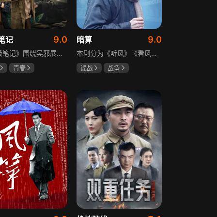
9.0
9.0
笔记
暗算
《终极笔记》围绕吴邪展开，他因好奇三叔经历，历险归来收神秘录像带后卷入阴谋，只身闯格尔木疗养院偶遇张起灵等六人组队，在西王母宫发现陨玉，却遇三叔失踪、张起灵失忆。众人寻记忆探张家古楼，因裘德考介入受阻，后联手霍老太再探遭意外，谜团未解，吴邪被迫伪装成三叔，剧情充满冒险与悬疑。
本剧分为《听风》《看风》和《捕风》三个篇章，三者在时间关系及故事上相对独立，又千丝万缕。听风，即无线电侦听者，是一群“靠耳朵打江山”的人，他们的耳朵可以听到天外之音、无声之音、秘密之音。看风，即密码破译的人，是一群“善于神机妙算”的人，他们的慧眼可以识破天机、释读天书、看阅无字之书。捕风，即我党地下工作者，在国民党大肆实施白色恐怖时期，他们是牺牲者更是战斗者，乔装打扮深入虎穴，迎风而战，为缔造共和国立下不朽的丰功伟业。
青春
谍战
战争
晞
肖宇梁
柳云龙
祝希娟
克孜
高明