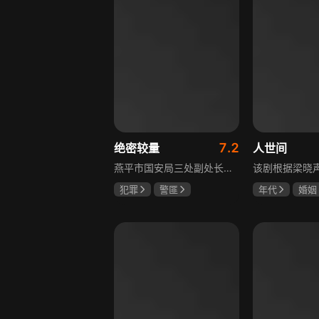
7.2
绝密较量
人世间
燕平市国安局三处副处长杨光在行动中意外卷入国际间谍阴谋，随着意外频发，他带领三处成员察觉正陷入国家机密泄露危机。杨光带领团队抽丝剥茧调查，神秘女子赵亚苧成焦点，她身份行为成谜，既阻碍真相又推动事态。杨光深入虎穴，与赵亚苧双双卷入复杂漩涡，历经磨难坚守初心，经惊心动魄斗争与巧妙决策，成功破获阴谋粉碎敌人窃取机密企图，胜利背后有个人牺牲与道德较量，新挑战仍如影随形。
犯罪
警匪
年代
婚姻
张鲁一
高圆圆
雷佳音
辛
曹炳琨
宋佳