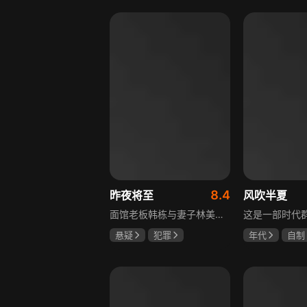
李岷城
8.4
昨夜将至
风吹半夏
面馆老板韩栋与妻子林美月看似安稳的日常之下，各自埋藏着不愿被人知晓的过往。林美月曾经的身份被旧识要挟勒索，平静生活被骤然打破；韩栋尘封二十年的秘密，也随着一场蓄意的复仇逐渐浮出水面。旧友步步紧逼，夫妻二人被卷入层层交织的危机当中。多年前的遗憾与过错、旧日姐妹间的纠葛接连爆发，多方势力相互拉扯。为守护自己的小家，夫妻俩从被动周旋开始奋力反击，在迷雾重重的恩怨里，直面所有过往造成的困局。
悬疑
犯罪
年代
自制
佟大为
王佳佳
赵丽颖
欧
马苏
李光洁