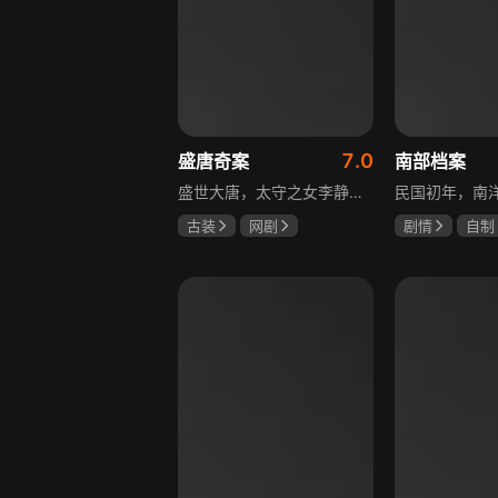
7.0
盛唐奇案
南部档案
盛世大唐，太守之女李静澜天赋异禀，擅验尸断案，与神秘“鬼探”决明、武艺高强的捕快苏御安联手追凶，揭开一桩桩离奇悬案：双生姐妹的生死置换、跨越十七年的书生冤案、雅集会上的连环仪式杀人等。在迷雾与鲜血中，李静澜与决明暗生情愫，彼此扶持，坚守心中正道，挣脱宿命桎梏。盛世灯火之下，他们以智慧与勇气涤荡污浊，书写下一段守护正义与清明的传奇。
古装
网剧
剧情
自制
何泓姗
李菲
张新成
丁
何泊远
姜珮瑶