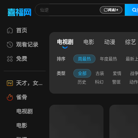
首页
电视剧
电影
动漫
综艺
观看记录
免费
排序
周最热
年度最热
最新
类型
全部
古装
爱情
战
历史
科幻
警匪
动作
天才，女友
雀骨
电视剧
电影