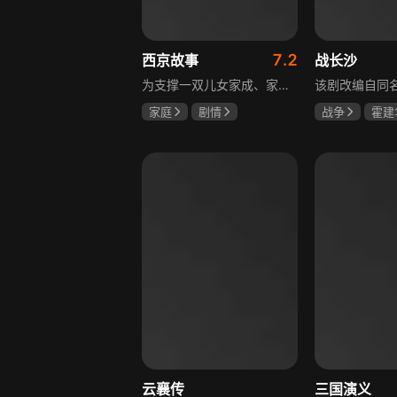
7.2
西京故事
战长沙
为支撑一双儿女家成、家秀的“求学大业”，一家之主罗天福携妻子慧娟进了西京城。在西京城里，罗天福见证了身边的小人物们在大城市的生存之难，自身也经历了种种艰辛：饼铺生意屡屡受挫，妻子慧娟不满他“固执守旧”的经营方式闹起分居，儿子家成无法适应从乡村到城市的生活状况不断离校出走，重重打击不断袭来，使他头一次对自己坚守多年的人生观和价值观产生怀疑。自己这样做究竟是对是错，城市是不是真的不适合他这种“坚持老一套”的人生存。女儿家秀的支持鼓励使罗天福重拾信心，那些曾经接受罗天福帮助的人也反过来帮助他，纠缠不清的矛盾随之一一化解。罗家人终于在西京这座大城扎下了根，向着美好的未来继续前行。该剧围绕农村家庭在城市的奋斗历程展开，展现了小人物的坚韧与善良，充满了励志色彩与现实关怀。
家庭
剧情
战争
霍建
张国强
陈小艺
杨紫
任程
石安妮
云襄传
三国演义