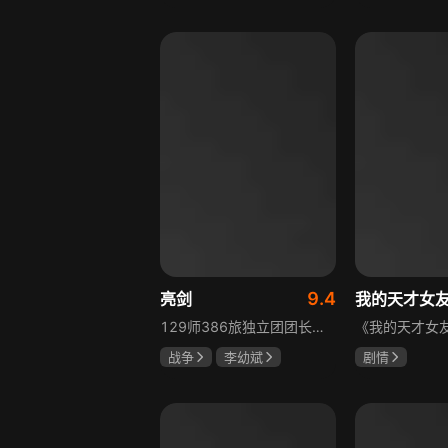
胡先煦
张超
吴俊霆
赵
郝富申
高晓攀
9.4
亮剑
我的天才女
129师386旅独立团团长李云龙敢想敢干、不按规矩办事，脾气火爆性格直爽，带领独立团展现出敢于拼杀的劲头，接连击败坂田连队、山崎大队、山本部队，名声大噪却因屡次犯规遭贬斥。抗战时期他与国军358团团长楚云飞惺惺相惜，徐蚌会战中一较高下双双重伤，养病期间李云龙与护士田雨相恋，两人及亲人战友历经国家沧桑巨变。
战争
李幼斌
剧情
童蕾
何政军
伊利莎·德尔·
卢多维卡·纳斯
玛格丽塔·马祖