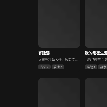
御廷谣
立志凭科举入仕、改写底层命运的孤女孟廷辉因意外结识微服私访的少年新帝英寡，二人联手铲除沙州官匪，英寡赏识其胆识智谋，暗中助力她赴京赶考。孟廷辉入京后遭科举舞弊构陷，凭智勇自证清白，被英寡破格任命为察闻院主事，清查虎啸帮、晚香阁等黑恶势力，逐步牵出血月会复国阴谋与朝堂权斗。二人从君臣知己渐生情愫，历经身世谜团、朝堂阻力与边境战乱，最终平定叛乱、整肃朝纲，携手共护江山万民。
古装
爱情
谍战
战争
陈哲远
吴谨言
黄志忠
左
吕行
吴刚