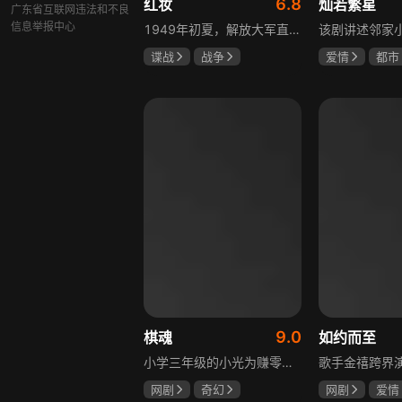
6.8
红妆
灿若繁星
广东省互联网违法和不良
信息举报中心
1949年初夏，解放大军直抵上海，国民党国防部保密局的中共地下党员邓家骥奉命撤往台湾，其妻同为地下党的沈荷因临产被留在上海。新中国成立之初，面对敌特的破坏活动，斗争形势严峻，沈荷隐藏真实身份，继续与敌人展开新一轮斗争，在隐秘战线坚守信仰，为新政权的稳定默默奉献。
谍战
战争
爱情
都市
张歆艺
孙妍恩
曹
毕雪
9.0
棋魂
如约而至
小学三年级的小光为赚零用钱到爷爷家寻宝，偶然翻出旧棋盘，接触棋盘的一瞬间，附身棋盘中的棋士褚嬴的灵魂进入了小光体内。后来小光在学校围棋会所结识少年天才小亮，为测试褚嬴实力，小光贸然与小亮对弈并小胜，他误以为褚嬴棋力平平，小亮却大受打击。数日后小亮再次挑战，再次惨败在褚嬴手下，二人从此成了相爱相杀的棋坛宿敌。在褚嬴指导下，小光进步神速，逐渐对围棋产生兴趣，最终在全国大赛与小亮激战中，褚嬴下出绝妙一局，小光却看出更高一着，终于在自己努力、褚嬴帮助和与小亮的磨练中，独立对弈，燃起真正的棋魂。
网剧
奇幻
网剧
爱情