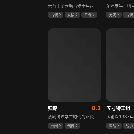
云台弟子云襄苦修十年步入江湖，闯荡中结识几位好友，体会到友谊的温暖，古怪精灵的舒亚男更让他产生朦胧情愫，和朋友们度过一段快意恩仇的时光。可好景不长，随着对昔日灭族惨案的深入调查，云襄挖出更多骇人听闻的秘密，事态急转直下，他先后经历欺骗、背叛与生死离别，还意识到曾以造福苍生为己任的云台早已堕落，云襄决定挺身而出捍卫心中正义，哪怕牺牲自己也在所不惜。
古装
爱情
陈晓
历史
古装
毛晓彤
唐晓天
唐国强
孙
鲍国安
8.3
归路
五号特工组
该剧讲述学生时代的路炎晨与归晓是彼此初恋，因路炎晨远赴警校、归晓家庭变故，两人感情无疾而终。八年后二人重逢，一句“化成灰我都认得你”尽显念念不忘。两年后，归晓与朋友丢车，万般无奈下拨通路炎晨电话，后续二人将在边境小城续写情感故事。
婚姻
偶像
谍战
战争
井柏然
谭松韵
于震
王丽