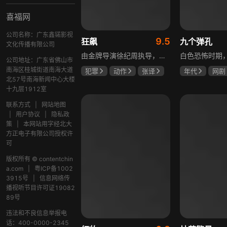
喜福网
公司名称：广东鑫锘影视
9.5
狂飙
九个弹孔
文化传播有限公司
由金牌导演徐纪周执导，张译、张颂文、李一桐、张志坚、吴刚领衔主演，倪大红、韩童生、李建义特邀主演的中央政法委重点项目。一部扫黑除恶坚决斗争的回忆录，横跨20年的群像叙事全景式展现时代变迁下的黑白较量与复杂人性。
公司地址：广东省佛山市
南海区桂城街道南海大道
犯罪
动作
张译
年代
网剧
北57号南海新闻中心大楼
张颂文
李一桐
何雨虹
李
十九层1912室
联系方式
|
网站地图
|
用户协议
|
隐私政
策
|
本网站用字经北大
方正电子有限公司授权许
可
版权所有 © contentchin
a.com
|
粤ICP备1002
3915号
|
信息网络传
播视听节目许可证19082
89号
违法和不良信息举报电
话：400-0000-2345