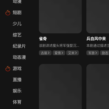
动漫
短剧
少儿
综艺
雀骨
兵自风中来
该剧讲述魔头将军强娶沉迷机关术的财迷假千金，两人从契约夫妻起步，在生死局中互扒马甲，爱意与杀意交织共生。过程中他们揭露朝堂阴谋，破解生死乱局，最终共同守护家国太平，融合了权谋、爱情、冒险等多重元素，情节跌宕起伏。
纪录片
古装
爱情
艾米
军旅
励志
动态漫
侯明昊
马秋元
蓝盈莹
丁
游戏
直播
娱乐
体育