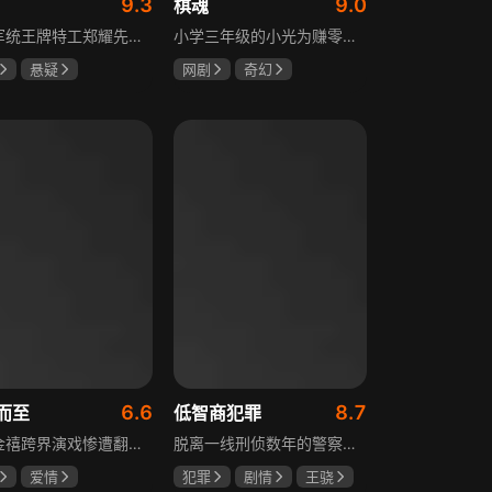
9.3
9.0
棋魂
重庆军统王牌特工郑耀先实为潜伏的中共特工“风筝”，上线牺牲后他与组织失联，解放后化名周志乾继续提供情报。身份证实后他仍协助破获特务案，三十年情报生涯中他遭敌人追杀、妻离子散，为国家牺牲是他的人生价值。
小学三年级的小光为赚零用钱到爷爷家寻宝，偶然翻出旧棋盘，接触棋盘的一瞬间，附身棋盘中的棋士褚嬴的灵魂进入了小光体内。后来小光在学校围棋会所结识少年天才小亮，为测试褚嬴实力，小光贸然与小亮对弈并小胜，他误以为褚嬴棋力平平，小亮却大受打击。数日后小亮再次挑战，再次惨败在褚嬴手下，二人从此成了相爱相杀的棋坛宿敌。在褚嬴指导下，小光进步神速，逐渐对围棋产生兴趣，最终在全国大赛与小亮激战中，褚嬴下出绝妙一局，小光却看出更高一着，终于在自己努力、褚嬴帮助和与小亮的磨练中，独立对弈，燃起真正的棋魂。
悬疑
网剧
奇幻
龙
罗海琼
胡先煦
张超
冉
郝富申
6.6
8.7
而至
低智商犯罪
歌手金禧跨界演戏惨遭翻车，全网群嘲演技拉胯！不服输的他另辟蹊径，转行试水音乐剧，誓要逆袭打脸。机缘巧合下，他对高冷硬核的金牌音乐剧导演宁瑾一见心动，两人意外留下暧昧一吻，转头试镜现场再度狭路相逢。 宁瑾本就抵触偶像跨界，对半路空降的流量新人金禧百般严苛，花式魔鬼训练轮番上线。金禧顶住剧团前辈排挤、同行暗算、舆论刁难等重重危机，日夜苦练打磨演技，慢慢褪去偶像光环、解锁真实自我，一点点打动高冷导演和剧团众人。 一路走来，二人历经误会争执、事业危机、亲情心结、分手磨合多重考验，在并肩拯救濒临倒闭的剧团、携手打磨《倩女幽魂》剧目、共渡舞台难关的过程中，情愫渐生、双向治愈。最终剧目首演大获成功，叛逆
脱离一线刑侦数年的警察张一昂，因省厅匿名举报信被派往三江口调查。他刚到就遇刑警队长被害，洗清嫌疑时意外抓获连环杀人案凶手，迅速建立声望。张一昂锁定当地富商周荣团伙，蠢贼间勾心斗角的蝴蝶效应助警方屡建奇功，最终查明同僚遇害真相，让真凶落网。剧集以喜剧风格展现刑侦故事，充满黑色幽默。
爱情
犯罪
剧情
王骁