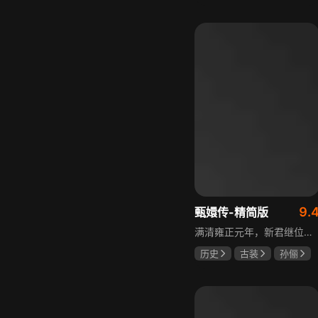
邵思涵
刘立胜
9.
甄嬛传-精简版
满清雍正元年，新君继位后朝堂看似祥和实则暗流涌动，后宫华妃与皇后分庭抗礼，各方势力裹挟其中凶险异常，太后主持选秀拉开帷幕，大理寺少卿甄远道长女甄嬛意外得雍正赏识步入皇宫，在皇后与华妃的夹击下，甄嬛小心周旋忍辱负重，不得不用智慧保护自己，一次次卷入残酷宫闱斗争。
历史
古装
孙俪
陈建斌
蔡少芬