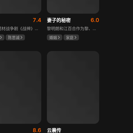
7.4
6.0
妻子的秘密
抗战题材战争剧《战神》讲述太行山一带，八路军游击队司令龙大谷骁勇善战、机智过人，15岁就参加了红军，身经百战，被军中将士们奉为“战神”。抗日战争爆发前，龙大谷因在抗大学习期间为替警卫员李广出头，一时冲动出手打了同期学员张道平，受了处分。以至于在红军缩编为八路军之时，龙大谷从原来的红军副师长降为游击队司令，随行上任的只有警卫员李广和参谋刘水泉二人，以及上级领导田烽给他的五十块大洋。即便如此，龙大谷依然不屈不挠，硬是在山西这块热土上平地拉起一支敢打、能拼、必胜，号称“龙支队”的作战队伍，凭借丰富的作战经验打赢了一场又一场的恶战，威震敌方！
黎明朗和江百合作为黎、江两大集团的继承人，即将订婚，一场完美婚姻却在一日之间沦为悲剧前奏。订婚当日变故夺去百合父母生命，她临危受命挑起江氏重担，明朗不顾家人反对将她接进黎家。黎母想赶走百合，秘书宁夏誓夺回明朗，大哥黎天图谋篡夺黎氏家产，三个家庭命运就此牵动。千万巨债、身世之谜、婆媳之争、丧子之痛等接踵而至，明朗与百合的爱情历经重重危机，迷失的错爱能否被真情指引。
陈思诚
婚姻
家庭
坤
于荣光
刘恺威
赵丽颖
关智斌
8.6
云襄传