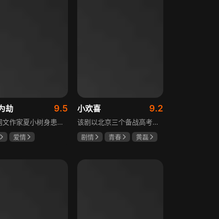
9.5
9.2
为劫
小欢喜
现代网文作家夏小树身患绝症，临终前未能完成最后一部长篇小说，带着遗憾离世，却意外穿越进自己笔下的世界，成为书中的明月公主。夏小树步步为营，一次次改写危机。当夏小树耗尽预知，失去剧本掌控，她和萧景琰的命运急转直下。萧景琰被逼另娶他人，两人被迫私奔，却在曙光初现时遭遇追兵——夏小树中箭身亡，萧景琰抱着她痛不欲生。十年后，登基为帝的萧景琰在上元灯会上，遇见一个提着兔子灯的姑娘，与当年的明月一模一样……
该剧以北京三个备战高考的家庭为核心，讲述童文洁与方一凡、宋倩与乔英子、季胜利与季杨杨这几组亲子，在升学压力下，围绕成绩、陪伴、沟通等问题产生的矛盾与磨合，展现了中年家长与青春期孩子共同成长的温馨故事。
爱情
剧情
青春
黄磊
树
萧景琰
海清
陶虹