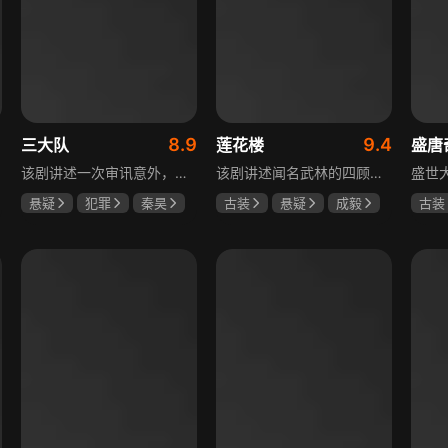
1
8.9
9.4
三大队
莲花楼
盛唐
该剧讲述一次审讯意外，三大队刑警程兵入狱服刑，队友受牵连脱警、降职，曾经的警界精英三大队分崩离析。十年牢狱，程兵重获自由，失去一切，而案件的犯罪嫌疑人王大勇依旧在逃。穿一天警服，终身是正义，不甘化作执着，利刃再次出鞘，程兵和三大队的兄弟重新集结踏上追凶之路，在孤独漫长的旅途中配合警方千里追凶，也在这苦行僧一样的历程中重新找到人生的坐标和生命的意义。本片根据原载于“网易人间”作者深蓝的《请转告局长，三大队任务完成》改编。
该剧讲述闻名武林的四顾门门主李相夷在一次大战后身受重伤，从此退隐江湖成为淡泊名利的“假神医”李莲花。他遇到新交方多病与旧敌笛飞声后，重新卷入江湖。江湖暗流涌动，疑团扑朔迷离，抽丝剥茧方能断出真相，一段荡气回肠的侠义情即将热血展开，展现了侠义、探案与江湖恩怨交织的精彩故事。
悬疑
犯罪
秦昊
古装
悬疑
成毅
古装
李乃文
陈明昊
曾舜晞
肖顺尧
何泓
何泊