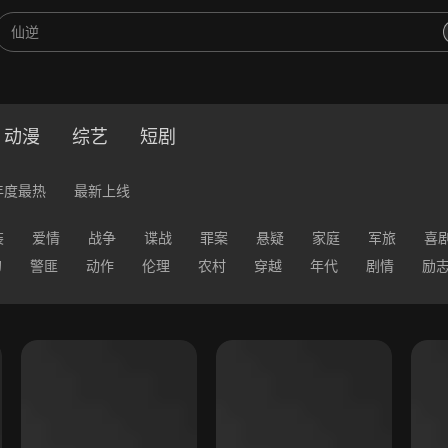
动漫
综艺
短剧
年度最热
最新上线
装
爱情
战争
谍战
罪案
悬疑
家庭
军旅
喜
幻
警匪
动作
伦理
农村
穿越
年代
剧情
励