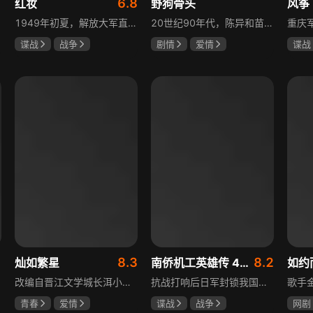
1
6.8
红妆
野狗骨头
风筝
1949年初夏，解放大军直抵上海，国民党国防部保密局的中共地下党员邓家骥奉命撤往台湾，其妻同为地下党的沈荷因临产被留在上海。新中国成立之初，面对敌特的破坏活动，斗争形势严峻，沈荷隐藏真实身份，继续与敌人展开新一轮斗争，在隐秘战线坚守信仰，为新政权的稳定默默奉献。
20世纪90年代，陈异和苗靖因父母相识结缘，从充满敌意到彼此依靠，后因家庭变故不得不相依为命。大学时苗靖告白，陈异却因纵火案逼她离开藤城。多年后重逢，陈异为保护苗靖以身入局，两人并肩对抗走私团伙，最终陈异告白，两人终成眷属。
谍战
战争
剧情
爱情
谍战
张歆艺
宋威龙
张婧仪
柳云
田征
李小
1
8.3
8.2
灿如繁星
南侨机工英雄传 43集版
如约
改编自晋江文学城长洱小说《狭路》，讲述心理学博士林晚星遭遇变故后返乡任教，邂逅顶级教练王法，带领垫底差生逆袭追梦的热血救赎故事。林晚星用“自由式”教育，培养少年们的独立人格，帮他们学会生活、融洽自我、发现所爱、勇于追求，诠释“不远狭路，终见光明”的成长内核。
抗战打响后日军封锁我国运输路线，神鼓滇缅公路撑起抗战后勤补给，因急缺司机和技工，三千余名南洋华侨毅然归国共赴国难。方家兄弟是典型代表，大哥方天海表面投靠日军实为中共地下工作者，委曲求全游走生死间；弟弟方千树从纨绔子弟成长为抗日战士。剧集以真实历史为背景，展现华侨爱国情怀与民族大义。
青春
爱情
谍战
战争
网剧