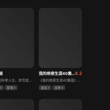
霆
赵尧珂
田曦薇
王传君
攀
8.2
谣
我的绝密生涯40集版
立志凭科举入仕、改写底层命运的孤女孟廷辉因意外结识微服私访的少年新帝英寡，二人联手铲除沙州官匪，英寡赏识其胆识智谋，暗中助力她赴京赶考。孟廷辉入京后遭科举舞弊构陷，凭智勇自证清白，被英寡破格任命为察闻院主事，清查虎啸帮、晚香阁等黑恶势力，逐步牵出血月会复国阴谋与朝堂权斗。二人从君臣知己渐生情愫，历经身世谜团、朝堂阻力与边境战乱，最终平定叛乱、整肃朝纲，携手共护江山万民。
《我的绝密生涯40集版》以1931年东北为背景，苏联特使引发暗杀行动，商人关郁达卷入被重伤失踪，妻子谭梓君带家人在新京安顿。八年后关郁达打入日本特务机关为我党提供情报，与谭梓君相遇却因身份不能相认，谭梓君心中充满怀疑。
爱情
谍战
战争
远
吴谨言
黄志忠
左小青
吴刚