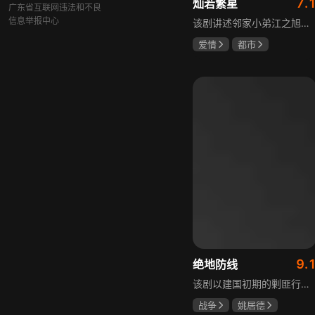
7.
灿若繁星
广东省互联网违法和不良
信息举报中心
该剧讲述邻家小弟江之旭留学归来，竟成了夏千星的顶头上司。从小管着江之旭、事事压他一头的夏千星无法接受，两人互不服气，在公司内外明争暗斗。江之旭借职位刁难夏千星，夏千星则用姐姐身份压制他，然而夏千星不知道，江之旭拼尽全力坐上这个位子，就是为了陪在她身边保护她。
爱情
都市
孙妍恩
曹景皓
毕雪
9.
绝地防线
该剧以建国初期的剿匪行动为背景，讲述中国人民解放军西线小分队追击黑山寺国民党残部的故事。小分队在执行任务过程中，严格遵照上级指示，既要完成军事目标，又全力保护沿途百姓的生命财产安全，同时对残部人员采取劝降与救治相结合的策略。最终，小分队成功控制了区域内的疫情，救出了愿意投诚的士兵，圆满完成了剿匪解救任务，展现了解放军的优良作风与使命担当。
战争
姚居德