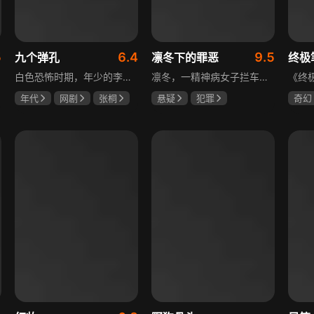
5
6.4
9.5
九个弹孔
凛冬下的罪恶
终极
白色恐怖时期，年少的李智信家破人亡后投身革命武装，因作战有勇有谋获“小狼崽子”绰号。他长期率部孤悬敌后，与日寇、反动派对决，多次负伤仍不改初心。凭借坚韧意志，他从游击队员成长为新四军干部、解放军司令员，身上的九个弹孔是他践行革命誓言、见证成长的勋章。
凛冬，一精神病女子拦车报案，称丈夫杀人，刑警沈栋梁吴红兵由此揭开系列碎尸案真相。然而风浪未平，储蓄所抢劫杀人案，少女失踪案，流窜抢车案接连发生，沈栋梁与吴红兵追凶之际，竟牵出改变二人命运的人性悲剧。
年代
网剧
张桐
悬疑
犯罪
奇幻
何雨虹
李桓
吴昊宸
张睿
曾舜
王大奇
哈妮