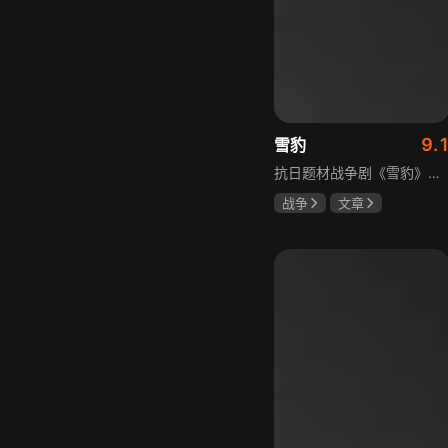
9.
雪豹
抗日题材战争剧《雪豹》讲述抗日女学生陈怡是一个在革命道路上逐渐成长起来的优秀青年。从慷慨激昂的热血学生，到成熟稳重的革命战士，甚至执行任务的时候还要扮演性格大胆奔放的交际花，打入到敌人内部获取情报。在做情报工作时，与搭档张楚扮假夫妻，多次身陷险境命悬一线。周卫国原本是一名玩世不恭的富家子弟，却不乏热血，抗战时为了保护初恋女友，举枪杀了一名日本人，由此改名换姓走上了革命道路，从国民党中央军校到德国军校，再到回国创建中国第一支特战部队，成为了一个真正的传奇英雄。
战争
文章
陶飞霏
朱杰