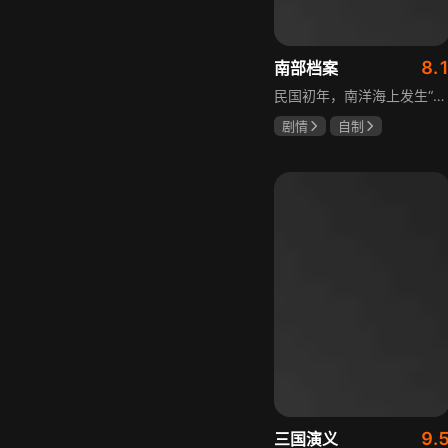
8.
南部档案
民国初年，南洋海上发生“水鬼望乡”离奇命案，张家外派调查神秘事务的南部档案馆坐办张海盐、张海虾二人搭档亲往调查，却意外卷入了一个用于猎杀海外张家人的绝命死局。张海虾以自己的死谋局求解，送张海盐上了“南安号”巨轮回厦城以图他能够有一线生机，但这趟波澜诡谲的航程似乎才刚刚起航，一手遮天的军阀大佬、单纯执着的少年账房、还有十年未见的至亲故人……张海盐独自面对着接踵而至的意外，而当他踏上厦城的那一刻，真正属于两个少年的命运才初初开始转动。
剧情
自制
张新成
丁禹兮
姜珮瑶
9.
三国演义