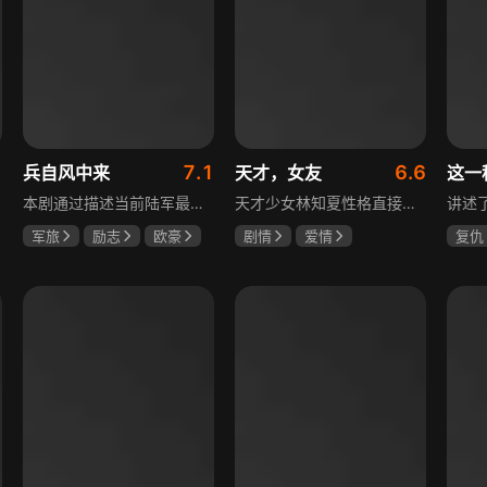
7.1
6.6
兵自风中来
天才，女友
这一
本剧通过描述当前陆军最具新型作战特色的特战、空突、侦察、信息等代表性兵种的官兵练兵备战，在历次实战演习中磨砺意志技能、逐渐形成新质作战能力等故事，反映了某集团军党委坚决落实习主席新时代强军思想，着眼打造一流陆军，谋划转型，大力推进战斗力建设的历史担当，浓缩了陆军官兵改革面前备战打仗矢志强军的铁血追求、展现了新时代陆军官兵积极投身军队转型的全新风貌，是一部融合备战打仗、青春成长励志、英雄主义传承，同时将军人荣誉、使命、爱情熔为一炉的军事题材正能量大剧。
天才少女林知夏性格直接、不善交际，从小没有好友。考入省一中后，她因解题比拼与性格阳光的学霸江逾白相识并成为同桌。作为社交达人的江逾白帮林知夏融入集体交到汤婷婷、段启言、沈负暄、金百慧等朋友，林知夏为表达感谢帮他补习功课，两人渐渐从竞争走向互助，最终成为最好的朋友。俩人还一同解决同学被骗、一起参加社团活动与省数学竞赛，在这个过程中，江逾白对林知夏感情渐深，但只把爱意埋在心里。林知夏被保送复旦后，江逾白准备在毕业之旅对她告白，却因母亲卷入诈骗案而遗憾离开，俩人最终能否冲破阻碍走到一起
军旅
励志
欧豪
剧情
爱情
复仇
蓝盈莹
丁勇岱
田曦薇
胡一天
王楚
厉嘉琪
毛孩