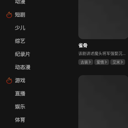
动漫
短剧
少儿
综艺
雀骨
该剧讲述魔头将军强娶沉迷机关术的财迷假千金，两人从契约夫妻起步，在生死局中互扒马甲，爱意与杀意交织共生。过程中他们揭露朝堂阴谋，破解生死乱局，最终共同守护家国太平，融合了权谋、爱情、冒险等多重元素，情节跌宕起伏。
纪录片
古装
爱情
艾米
动态漫
侯明昊
马秋元
游戏
直播
娱乐
体育