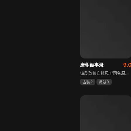
9.
唐朝诡事录
该剧改编自魏风华同名原著，讲述繁华大唐盛世下发生的一系列奇闻异事。长安金吾卫中郎将卢凌风与狄公亲传弟子苏无名携手，共破《长安红茶》《石桥图》等九个诡异案件，从新娘失踪案到宫廷秘闻，从朝堂到乡间，他们在破案过程中相互了解，逐渐成长，共同守护苍生，担负起挽救社稷于危急的使命。
古装
悬疑
杨旭文
杨志刚
郜思雯