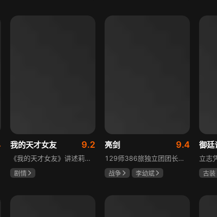
陈靖可
虞书欣
于荣光
秋瓷炫
吴俊
马伯骞
朱晓渔
高晓
4
9.2
9.4
我的天才女友
亮剑
御廷
《我的天才女友》讲述莉拉和莱侬这对好朋友的童年与少年时代。故事从友情开始，描绘女性友情的微妙变化——她们相互支持、妒忌和猜疑，又不断向外拓展，在与外部世界的试探中为自己塑形。莉拉聪明漂亮，莱侬羡慕她的天赋与决断力，两人都视对方为隐秘镜子，暗暗角力，展现女性成长中的复杂关系与自我探寻。
129师386旅独立团团长李云龙敢想敢干、不按规矩办事，脾气火爆性格直爽，带领独立团展现出敢于拼杀的劲头，接连击败坂田连队、山崎大队、山本部队，名声大噪却因屡次犯规遭贬斥。抗战时期他与国军358团团长楚云飞惺惺相惜，徐蚌会战中一较高下双双重伤，养病期间李云龙与护士田雨相恋，两人及亲人战友历经国家沧桑巨变。
剧情
战争
李幼斌
古装
伊利莎·德尔·吉尼欧
童蕾
何政军
陈哲
卢多维卡·纳斯提
吕行
玛格丽塔·马祖可