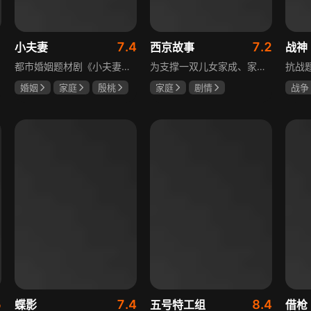
1
7.4
7.2
小夫妻
西京故事
战神
都市婚姻题材剧《小夫妻》围绕经营十年婚姻的周全与车莉展开，原本家庭美满的二人突遭变故：周全怀才不遇还意外被裁员，车莉则被迫赶鸭子上架仓促创业，不可预期的生活变动让他们的婚姻陷入僵局。而立之年的两人，在现实压力与情感拉扯中挣扎，面临诸多矛盾与考验，他们能否重新调整生活节奏，修复婚姻关系，回到幸福生活的轨道，是该剧的核心看点。
为支撑一双儿女家成、家秀的“求学大业”，一家之主罗天福携妻子慧娟进了西京城。在西京城里，罗天福见证了身边的小人物们在大城市的生存之难，自身也经历了种种艰辛：饼铺生意屡屡受挫，妻子慧娟不满他“固执守旧”的经营方式闹起分居，儿子家成无法适应从乡村到城市的生活状况不断离校出走，重重打击不断袭来，使他头一次对自己坚守多年的人生观和价值观产生怀疑。自己这样做究竟是对是错，城市是不是真的不适合他这种“坚持老一套”的人生存。女儿家秀的支持鼓励使罗天福重拾信心，那些曾经接受罗天福帮助的人也反过来帮助他，纠缠不清的矛盾随之一一化解。罗家人终于在西京这座大城扎下了根，向着美好的未来继续前行。该剧围绕农村家庭在城市的奋斗历程展开，展现了小人物的坚韧与善良，充满了励志色彩与现实关怀。
婚姻
家庭
殷桃
家庭
剧情
战争
郭京飞
齐溪
张国强
陈小艺
王丽
石安妮
5
7.4
8.4
蝶影
五号特工组
借枪