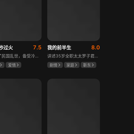
7.5
8.0
秒过火
我的前半生
讲述了民国乱世，备受冷眼的世家少爷慕容清峄与饱受苦难的复仇孤女任素素阴差阳错结缘相识，却因误会含恨而别。两人再重逢，却身份错位，陷入爱恨交织的极限拉扯中。二人历经世事波折与生离死别，最后携手直面乱世危局。
讲述35岁全职太太罗子君因丈夫突然离婚陷入人生谷底，带孩子闯入社会，从安逸走向落魄。贺涵作为事业有成的精英，平静生活被罗子君打破，需应对各类突发状况。生活逼迫罗子君重拾骨气，贺涵也收获温暖，二人历经波折，罗子君实现自我成长，贺涵也找到人生新方向，展现都市女性蜕变与情感纠葛。
爱情
剧情
家庭
靳东
然
张凌赫
马伊琍
袁泉