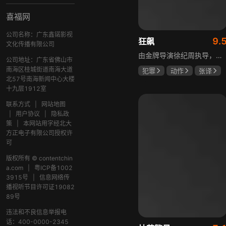
喜福网
公司名称：广东鑫锘影视
9.
狂飙
文化传播有限公司
由金牌导演徐纪周执导，张译、张颂文、李一桐、张志坚、吴刚领衔主演，倪大红、韩童生、李建义特邀主演的中央政法委重点项目。一部扫黑除恶坚决斗争的回忆录，横跨20年的群像叙事全景式展现时代变迁下的黑白较量与复杂人性。
公司地址：广东省佛山市
南海区桂城街道南海大道
犯罪
动作
张译
北57号南海新闻中心大楼
张颂文
李一桐
十九层1912室
联系方式
|
网站地图
|
用户协议
|
隐私政
策
|
本网站用字经北大
方正电子有限公司授权许
可
版权所有 © contentchin
a.com
|
粤ICP备1002
3915号
|
信息网络传
播视听节目许可证19082
89号
违法和不良信息举报电
话：400-0000-2345