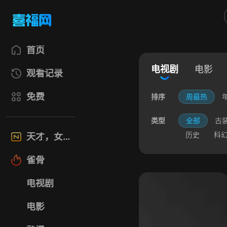
首页
电视剧
电影
观看记录
免费
排序
周最热
类型
全部
古
历史
科
天才，女友
雀骨
电视剧
电影