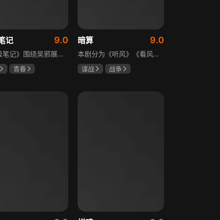
9.0
9.0
笔记
暗算
《终极笔记》围绕吴邪展开，他因好奇三叔经历，历险归来收神秘录像带后卷入阴谋，只身闯格尔木疗养院偶遇张起灵等六人组队，在西王母宫发现陨玉，却遇三叔失踪、张起灵失忆。众人寻记忆探张家古楼，因裘德考介入受阻，后联手霍老太再探遭意外，谜团未解，吴邪被迫伪装成三叔，剧情充满冒险与悬疑。
本剧分为《听风》《看风》和《捕风》三个篇章，三者在时间关系及故事上相对独立，又千丝万缕。听风，即无线电侦听者，是一群“靠耳朵打江山”的人，他们的耳朵可以听到天外之音、无声之音、秘密之音。看风，即密码破译的人，是一群“善于神机妙算”的人，他们的慧眼可以识破天机、释读天书、看阅无字之书。捕风，即我党地下工作者，在国民党大肆实施白色恐怖时期，他们是牺牲者更是战斗者，乔装打扮深入虎穴，迎风而战，为缔造共和国立下不朽的丰功伟业。
青春
谍战
战争
晞
肖宇梁
柳云龙
祝希娟
克孜
高明