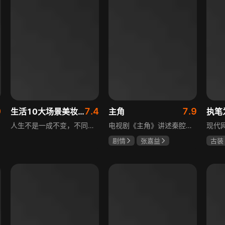
0
7.4
7.9
生活10大场景美妆秘籍
主角
执笔
人生不是一成不变，不同的场合不同的角色，适宜的妆容造型往往能帮助人们建立自信、破冰社交，开启一个良好开端，做到事半功倍。姜月辉老师亲自打造的《10大生活场景角色妆容课程》，将针对不同的生活场景和角色需求，教授相应的妆容造型技巧，让学员轻松驾驭每个人生角色，打造出适合自己的妆容，提升个人形象和气质。
电视剧《主角》讲述秦腔名伶忆秦娥阴差阳错被舅舅胡三元带入剧团，历经近半个世纪兴衰起伏，从牧羊女成长为一代秦腔名伶的故事，剧集以秦腔发展为脉络映射大历史起落，反映中国社会四十年变迁中普通人的情感生活与命运，展现传统艺术传承与时代变迁的交织。
剧情
张嘉益
古装
刘浩存
秦海璐
夏小