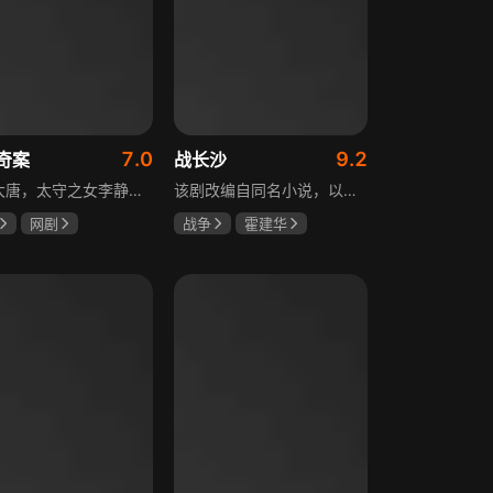
7.0
9.2
奇案
战长沙
盛世大唐，太守之女李静澜天赋异禀，擅验尸断案，与神秘“鬼探”决明、武艺高强的捕快苏御安联手追凶，揭开一桩桩离奇悬案：双生姐妹的生死置换、跨越十七年的书生冤案、雅集会上的连环仪式杀人等。在迷雾与鲜血中，李静澜与决明暗生情愫，彼此扶持，坚守心中正道，挣脱宿命桎梏。盛世灯火之下，他们以智慧与勇气涤荡污浊，书写下一段守护正义与清明的传奇。
该剧改编自同名小说，以中国近代史上著名的“长沙会战”为背景，借由长沙城一户普通胡姓人家在战争中的命运浮沉，展现战火的无情以及在日军铁蹄侵略下中华儿女奋起抗战的不屈精神。1938年10月日军攻陷武汉，长沙危在旦夕，城中茶园巷的胡家人在孙女婿薛君山的支持下，为最宠爱的龙凤胎湘湘和小满安排退路。薛君山先将湘湘介绍给留洋归来保卫长沙的顾清明，可惜二人一见面便势同水火，薛君山只好另选人家。湘湘订婚当日，蒋介石密令火烧长沙，因指挥失当酿成巨大灾难，繁华古城毁于一旦，很多人包括湘湘的未婚夫一家被活活烧死。焦土上，各地英雄儿女齐聚长沙，和湖南人民一起阻挡敌人铁蹄，胡家人也在劫难中演绎了一幕幕悲欢离合。
网剧
战争
霍建华
姗
李菲
杨紫
任程伟
远