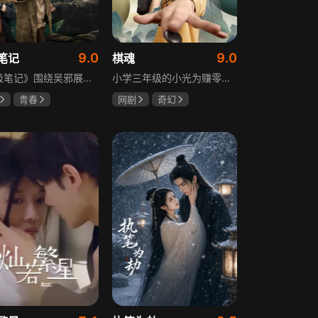
9.0
9.0
笔记
棋魂
《终极笔记》围绕吴邪展开，他因好奇三叔经历，历险归来收神秘录像带后卷入阴谋，只身闯格尔木疗养院偶遇张起灵等六人组队，在西王母宫发现陨玉，却遇三叔失踪、张起灵失忆。众人寻记忆探张家古楼，因裘德考介入受阻，后联手霍老太再探遭意外，谜团未解，吴邪被迫伪装成三叔，剧情充满冒险与悬疑。
小学三年级的小光为赚零用钱到爷爷家寻宝，偶然翻出旧棋盘，接触棋盘的一瞬间，附身棋盘中的棋士褚嬴的灵魂进入了小光体内。后来小光在学校围棋会所结识少年天才小亮，为测试褚嬴实力，小光贸然与小亮对弈并小胜，他误以为褚嬴棋力平平，小亮却大受打击。数日后小亮再次挑战，再次惨败在褚嬴手下，二人从此成了相爱相杀的棋坛宿敌。在褚嬴指导下，小光进步神速，逐渐对围棋产生兴趣，最终在全国大赛与小亮激战中，褚嬴下出绝妙一局，小光却看出更高一着，终于在自己努力、褚嬴帮助和与小亮的磨练中，独立对弈，燃起真正的棋魂。
青春
网剧
奇幻
晞
肖宇梁
胡先煦
张超
克孜
郝富申