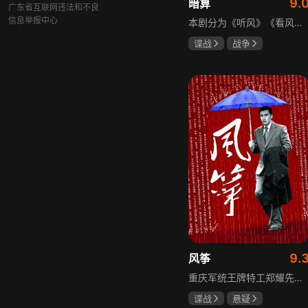
9.
暗算
广东省互联网违法和不良
信息举报中心
本剧分为《听风》《看风》和《捕风》三个篇章，三者在时间关系及故事上相对独立，又千丝万缕。听风，即无线电侦听者，是一群“靠耳朵打江山”的人，他们的耳朵可以听到天外之音、无声之音、秘密之音。看风，即密码破译的人，是一群“善于神机妙算”的人，他们的慧眼可以识破天机、释读天书、看阅无字之书。捕风，即我党地下工作者，在国民党大肆实施白色恐怖时期，他们是牺牲者更是战斗者，乔装打扮深入虎穴，迎风而战，为缔造共和国立下不朽的丰功伟业。
谍战
战争
柳云龙
祝希娟
高明
9.
风筝
重庆军统王牌特工郑耀先实为潜伏的中共特工“风筝”，上线牺牲后他与组织失联，解放后化名周志乾继续提供情报。身份证实后他仍协助破获特务案，三十年情报生涯中他遭敌人追杀、妻离子散，为国家牺牲是他的人生价值。
谍战
悬疑