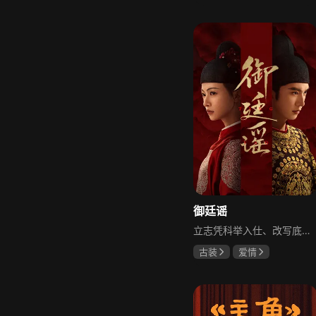
柳云龙
罗海琼
李小冉
御廷谣
立志凭科举入仕、改写底层命运的孤女孟廷辉因意外结识微服私访的少年新帝英寡，二人联手铲除沙州官匪，英寡赏识其胆识智谋，暗中助力她赴京赶考。孟廷辉入京后遭科举舞弊构陷，凭智勇自证清白，被英寡破格任命为察闻院主事，清查虎啸帮、晚香阁等黑恶势力，逐步牵出血月会复国阴谋与朝堂权斗。二人从君臣知己渐生情愫，历经身世谜团、朝堂阻力与边境战乱，最终平定叛乱、整肃朝纲，携手共护江山万民。
古装
爱情
陈哲远
吴谨言
吕行