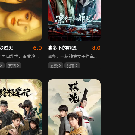
6.0
8.0
秒过火
凛冬下的罪恶
讲述了民国乱世，备受冷眼的世家少爷慕容清峄与饱受苦难的复仇孤女任素素阴差阳错结缘相识，却因误会含恨而别。两人再重逢，却身份错位，陷入爱恨交织的极限拉扯中。二人历经世事波折与生离死别，最后携手直面乱世危局。
凛冬，一精神病女子拦车报案，称丈夫杀人，刑警沈栋梁吴红兵由此揭开系列碎尸案真相。然而风浪未平，储蓄所抢劫杀人案，少女失踪案，流窜抢车案接连发生，沈栋梁与吴红兵追凶之际，竟牵出改变二人命运的人性悲剧。
爱情
悬疑
犯罪
然
张凌赫
吴昊宸
张睿
王大奇