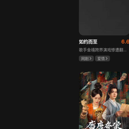
6.
如约而至
歌手金禧跨界演戏惨遭翻车，全网群嘲演技拉胯！不服输的他另辟蹊径，转行试水音乐剧，誓要逆袭打脸。机缘巧合下，他对高冷硬核的金牌音乐剧导演宁瑾一见心动，两人意外留下暧昧一吻，转头试镜现场再度狭路相逢。 宁瑾本就抵触偶像跨界，对半路空降的流量新人金禧百般严苛，花式魔鬼训练轮番上线。金禧顶住剧团前辈排挤、同行暗算、舆论刁难等重重危机，日夜苦练打磨演技，慢慢褪去偶像光环、解锁真实自我，一点点打动高冷导演和剧团众人。 一路走来，二人历经误会争执、事业危机、亲情心结、分手磨合多重考验，在并肩拯救濒临倒闭的剧团、携手打磨《倩女幽魂》剧目、共渡舞台难关的过程中，情愫渐生、双向治愈。最终剧目首演大获成功，叛逆
网剧
爱情
吴俊霆
赵尧珂
高晓攀