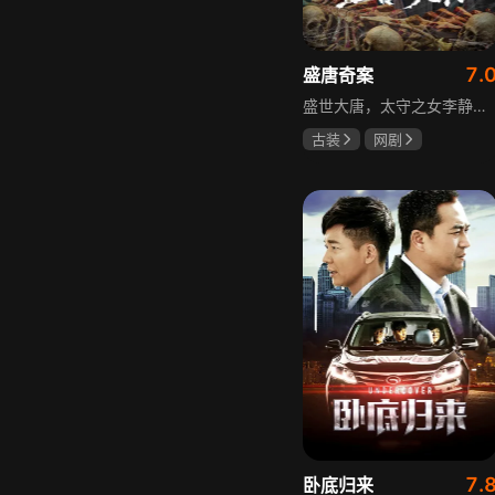
7.
盛唐奇案
盛世大唐，太守之女李静澜天赋异禀，擅验尸断案，与神秘“鬼探”决明、武艺高强的捕快苏御安联手追凶，揭开一桩桩离奇悬案：双生姐妹的生死置换、跨越十七年的书生冤案、雅集会上的连环仪式杀人等。在迷雾与鲜血中，李静澜与决明暗生情愫，彼此扶持，坚守心中正道，挣脱宿命桎梏。盛世灯火之下，他们以智慧与勇气涤荡污浊，书写下一段守护正义与清明的传奇。
古装
网剧
何泓姗
李菲
何泊远
7.
卧底归来