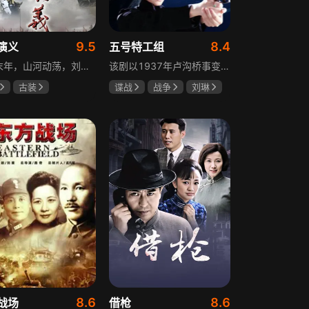
9.5
8.4
演义
五号特工组
东汉末年，山河动荡，刘汉王朝气数将尽。内有十常侍颠倒黑白、祸乱朝纲，外有张氏兄弟高呼“苍天已死，黄巾当立”的口号，掀起浩大的农民起义，一时间狼烟四起，刘家朝廷宛如大厦将倾，岌岌可危。正所谓乱世出英雄，曹操、公孙瓒、袁术、袁绍、吕布、刘备、孙策、关羽、张飞、诸葛亮等各路豪杰不断涌现，从群雄逐鹿到赤壁之战，从魏蜀吴三国鼎立到三分归一统，波澜壮阔的三国时代的大幕缓缓拉开，本片根据中国古典名著《三国演义》改编。
该剧以1937年卢沟桥事变后的上海为背景，讲述中共地下党员欧阳剑平召集海外同学组成特工组的故事。组员涵盖情报、密码、爆破、神偷等领域人才，他们以法租界上流社会身份为掩护，与日军特高课、汪伪76号等势力展开较量，屡屡涉险却最终完成任务。剧集以真实史料为基础，展现了抗日时期地下工作者的智勇无畏与家国情怀。
古装
谍战
战争
刘琳
强
孙彦军
于震
王丽坤
安
8.6
8.6
战场
借枪