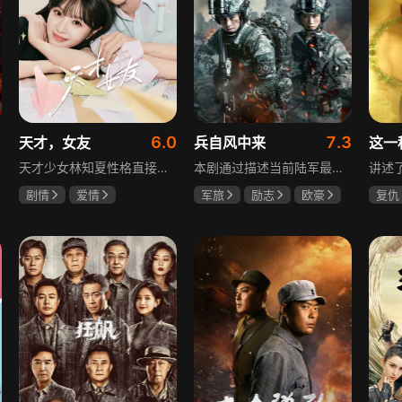
6.0
7.3
天才，女友
兵自风中来
这一
天才少女林知夏性格直接、不善交际，从小没有好友。考入省一中后，她因解题比拼与性格阳光的学霸江逾白相识并成为同桌。作为社交达人的江逾白帮林知夏融入集体交到汤婷婷、段启言、沈负暄、金百慧等朋友，林知夏为表达感谢帮他补习功课，两人渐渐从竞争走向互助，最终成为最好的朋友。俩人还一同解决同学被骗、一起参加社团活动与省数学竞赛，在这个过程中，江逾白对林知夏感情渐深，但只把爱意埋在心里。林知夏被保送复旦后，江逾白准备在毕业之旅对她告白，却因母亲卷入诈骗案而遗憾离开，俩人最终能否冲破阻碍走到一起
本剧通过描述当前陆军最具新型作战特色的特战、空突、侦察、信息等代表性兵种的官兵练兵备战，在历次实战演习中磨砺意志技能、逐渐形成新质作战能力等故事，反映了某集团军党委坚决落实习主席新时代强军思想，着眼打造一流陆军，谋划转型，大力推进战斗力建设的历史担当，浓缩了陆军官兵改革面前备战打仗矢志强军的铁血追求、展现了新时代陆军官兵积极投身军队转型的全新风貌，是一部融合备战打仗、青春成长励志、英雄主义传承，同时将军人荣誉、使命、爱情熔为一炉的军事题材正能量大剧。
剧情
爱情
军旅
励志
欧豪
复仇
田曦薇
胡一天
蓝盈莹
丁勇岱
王楚
厉嘉琪
毛孩