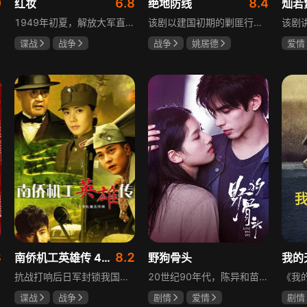
0
6.8
8.4
红妆
绝地防线
灿若
1949年初夏，解放大军直抵上海，国民党国防部保密局的中共地下党员邓家骥奉命撤往台湾，其妻同为地下党的沈荷因临产被留在上海。新中国成立之初，面对敌特的破坏活动，斗争形势严峻，沈荷隐藏真实身份，继续与敌人展开新一轮斗争，在隐秘战线坚守信仰，为新政权的稳定默默奉献。
该剧以建国初期的剿匪行动为背景，讲述中国人民解放军西线小分队追击黑山寺国民党残部的故事。小分队在执行任务过程中，严格遵照上级指示，既要完成军事目标，又全力保护沿途百姓的生命财产安全，同时对残部人员采取劝降与救治相结合的策略。最终，小分队成功控制了区域内的疫情，救出了愿意投诚的士兵，圆满完成了剿匪解救任务，展现了解放军的优良作风与使命担当。
谍战
战争
战争
姚居德
爱情
张歆艺
邵思涵
刘立胜
孙妍
毕雪
3
8.2
南侨机工英雄传 43集版
野狗骨头
我的
抗战打响后日军封锁我国运输路线，神鼓滇缅公路撑起抗战后勤补给，因急缺司机和技工，三千余名南洋华侨毅然归国共赴国难。方家兄弟是典型代表，大哥方天海表面投靠日军实为中共地下工作者，委曲求全游走生死间；弟弟方千树从纨绔子弟成长为抗日战士。剧集以真实历史为背景，展现华侨爱国情怀与民族大义。
20世纪90年代，陈异和苗靖因父母相识结缘，从充满敌意到彼此依靠，后因家庭变故不得不相依为命。大学时苗靖告白，陈异却因纵火案逼她离开藤城。多年后重逢，陈异为保护苗靖以身入局，两人并肩对抗走私团伙，最终陈异告白，两人终成眷属。
谍战
战争
剧情
爱情
剧情