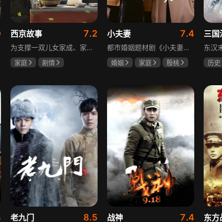
0
7.2
7.4
西京故事
小夫妻
三国
为支撑一双儿女家成、家秀的“求学大业”，一家之主罗天福携妻子慧娟进了西京城。在西京城里，罗天福见证了身边的小人物们在大城市的生存之难，自身也经历了种种艰辛：饼铺生意屡屡受挫，妻子慧娟不满他“固执守旧”的经营方式闹起分居，儿子家成无法适应从乡村到城市的生活状况不断离校出走，重重打击不断袭来，使他头一次对自己坚守多年的人生观和价值观产生怀疑。自己这样做究竟是对是错，城市是不是真的不适合他这种“坚持老一套”的人生存。女儿家秀的支持鼓励使罗天福重拾信心，那些曾经接受罗天福帮助的人也反过来帮助他，纠缠不清的矛盾随之一一化解。罗家人终于在西京这座大城扎下了根，向着美好的未来继续前行。该剧围绕农村家庭在城市的奋斗历程展开，展现了小人物的坚韧与善良，充满了励志色彩与现实关怀。
都市婚姻题材剧《小夫妻》围绕经营十年婚姻的周全与车莉展开，原本家庭美满的二人突遭变故：周全怀才不遇还意外被裁员，车莉则被迫赶鸭子上架仓促创业，不可预期的生活变动让他们的婚姻陷入僵局。而立之年的两人，在现实压力与情感拉扯中挣扎，面临诸多矛盾与考验，他们能否重新调整生活节奏，修复婚姻关系，回到幸福生活的轨道，是该剧的核心看点。
家庭
剧情
婚姻
家庭
殷桃
历史
张国强
陈小艺
郭京飞
齐溪
唐国
石安妮
鲍国
8
8.5
7.4
老九门
战神
东方