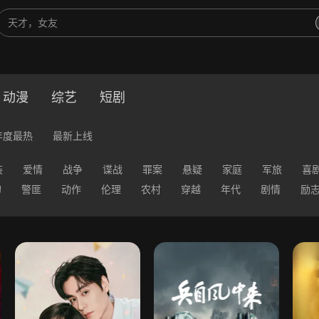
动漫
综艺
短剧
年度最热
最新上线
装
爱情
战争
谍战
罪案
悬疑
家庭
军旅
喜
幻
警匪
动作
伦理
农村
穿越
年代
剧情
励