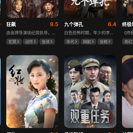
0
9.5
6.4
狂飙
九个弹孔
终极
由金牌导演徐纪周执导，张译、张颂文、李一桐、张志坚、吴刚领衔主演，倪大红、韩童生、李建义特邀主演的中央政法委重点项目。一部扫黑除恶坚决斗争的回忆录，横跨20年的群像叙事全景式展现时代变迁下的黑白较量与复杂人性。
白色恐怖时期，年少的李智信家破人亡后投身革命武装，因作战有勇有谋获“小狼崽子”绰号。他长期率部孤悬敌后，与日寇、反动派对决，多次负伤仍不改初心。凭借坚韧意志，他从游击队员成长为新四军干部、解放军司令员，身上的九个弹孔是他践行革命誓言、见证成长的勋章。
犯罪
动作
张译
年代
网剧
张桐
奇幻
张颂文
李一桐
何雨虹
李桓
曾舜
哈妮