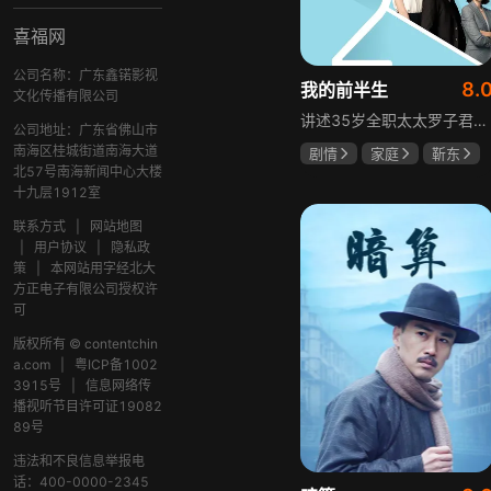
喜福网
公司名称：广东鑫锘影视
8.
我的前半生
文化传播有限公司
讲述35岁全职太太罗子君因丈夫突然离婚陷入人生谷底，带孩子闯入社会，从安逸走向落魄。贺涵作为事业有成的精英，平静生活被罗子君打破，需应对各类突发状况。生活逼迫罗子君重拾骨气，贺涵也收获温暖，二人历经波折，罗子君实现自我成长，贺涵也找到人生新方向，展现都市女性蜕变与情感纠葛。
公司地址：广东省佛山市
南海区桂城街道南海大道
剧情
家庭
靳东
北57号南海新闻中心大楼
马伊琍
袁泉
十九层1912室
联系方式
|
网站地图
|
用户协议
|
隐私政
策
|
本网站用字经北大
方正电子有限公司授权许
可
版权所有 © contentchin
a.com
|
粤ICP备1002
3915号
|
信息网络传
播视听节目许可证19082
89号
违法和不良信息举报电
话：400-0000-2345