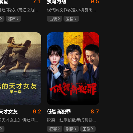
7.1
9.5
繁星
执笔为劫
该剧讲述邻家小弟江之旭留学归来，竟成了夏千星的顶头上司。从小管着江之旭、事事压他一头的夏千星无法接受，两人互不服气，在公司内外明争暗斗。江之旭借职位刁难夏千星，夏千星则用姐姐身份压制他，然而夏千星不知道，江之旭拼尽全力坐上这个位子，就是为了陪在她身边保护她。
现代网文作家夏小树身患绝症，临终前未能完成最后一部长篇小说，带着遗憾离世，却意外穿越进自己笔下的世界，成为书中的明月公主。夏小树步步为营，一次次改写危机。当夏小树耗尽预知，失去剧本掌控，她和萧景琰的命运急转直下。萧景琰被逼另娶他人，两人被迫私奔，却在曙光初现时遭遇追兵——夏小树中箭身亡，萧景琰抱着她痛不欲生。十年后，登基为帝的萧景琰在上元灯会上，遇见一个提着兔子灯的姑娘，与当年的明月一模一样……
都市
古装
爱情
恩
曹景皓
夏小树
萧景琰
9.2
8.7
天才女友
低智商犯罪
《我的天才女友》讲述莉拉和莱侬这对好朋友的童年与少年时代。故事从友情开始，描绘女性友情的微妙变化——她们相互支持、妒忌和猜疑，又不断向外拓展，在与外部世界的试探中为自己塑形。莉拉聪明漂亮，莱侬羡慕她的天赋与决断力，两人都视对方为隐秘镜子，暗暗角力，展现女性成长中的复杂关系与自我探寻。
脱离一线刑侦数年的警察张一昂，因省厅匿名举报信被派往三江口调查。他刚到就遇刑警队长被害，洗清嫌疑时意外抓获连环杀人案凶手，迅速建立声望。张一昂锁定当地富商周荣团伙，蠢贼间勾心斗角的蝴蝶效应助警方屡建奇功，最终查明同僚遇害真相，让真凶落网。剧集以喜剧风格展现刑侦故事，充满黑色幽默。
犯罪
剧情
王骁