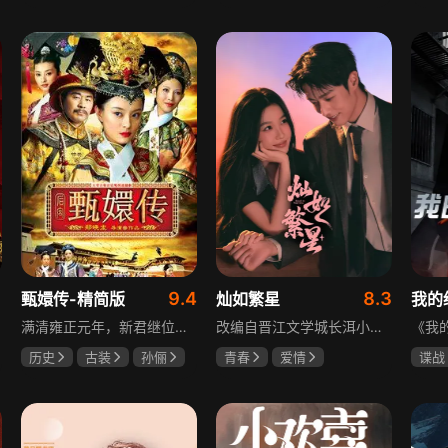
于荣光
秋瓷炫
宋威龙
张婧仪
伊利
朱晓渔
田征
卢多
玛格
9.4
8.3
甄嬛传-精简版
灿如繁星
满清雍正元年，新君继位后朝堂看似祥和实则暗流涌动，后宫华妃与皇后分庭抗礼，各方势力裹挟其中凶险异常，太后主持选秀拉开帷幕，大理寺少卿甄远道长女甄嬛意外得雍正赏识步入皇宫，在皇后与华妃的夹击下，甄嬛小心周旋忍辱负重，不得不用智慧保护自己，一次次卷入残酷宫闱斗争。
改编自晋江文学城长洱小说《狭路》，讲述心理学博士林晚星遭遇变故后返乡任教，邂逅顶级教练王法，带领垫底差生逆袭追梦的热血救赎故事。林晚星用“自由式”教育，培养少年们的独立人格，帮他们学会生活、融洽自我、发现所爱、勇于追求，诠释“不远狭路，终见光明”的成长内核。
历史
古装
孙俪
青春
爱情
谍战
陈建斌
蔡少芬
陈靖可
虞书欣
黄志
马伯骞
吴刚