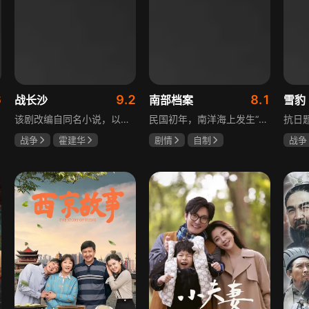
6
9.2
8.1
战长沙
南部档案
雪豹
该剧改编自同名小说，以中国近代史上著名的“长沙会战”为背景，借由长沙城一户普通胡姓人家在战争中的命运浮沉，展现战火的无情以及在日军铁蹄侵略下中华儿女奋起抗战的不屈精神。1938年10月日军攻陷武汉，长沙危在旦夕，城中茶园巷的胡家人在孙女婿薛君山的支持下，为最宠爱的龙凤胎湘湘和小满安排退路。薛君山先将湘湘介绍给留洋归来保卫长沙的顾清明，可惜二人一见面便势同水火，薛君山只好另选人家。湘湘订婚当日，蒋介石密令火烧长沙，因指挥失当酿成巨大灾难，繁华古城毁于一旦，很多人包括湘湘的未婚夫一家被活活烧死。焦土上，各地英雄儿女齐聚长沙，和湖南人民一起阻挡敌人铁蹄，胡家人也在劫难中演绎了一幕幕悲欢离合。
民国初年，南洋海上发生“水鬼望乡”离奇命案，张家外派调查神秘事务的南部档案馆坐办张海盐、张海虾二人搭档亲往调查，却意外卷入了一个用于猎杀海外张家人的绝命死局。张海虾以自己的死谋局求解，送张海盐上了“南安号”巨轮回厦城以图他能够有一线生机，但这趟波澜诡谲的航程似乎才刚刚起航，一手遮天的军阀大佬、单纯执着的少年账房、还有十年未见的至亲故人……张海盐独自面对着接踵而至的意外，而当他踏上厦城的那一刻，真正属于两个少年的命运才初初开始转动。
战争
霍建华
剧情
自制
战争
杨紫
任程伟
张新成
丁禹兮
陶飞
姜珮瑶