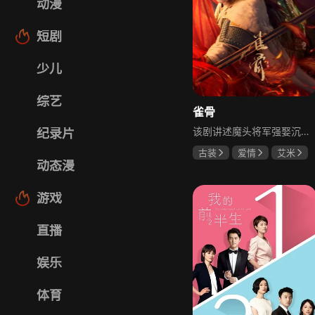
动漫
短剧
少儿
综艺
雀骨
该剧讲述魔头将军强娶沉迷机关术的财迷假千金，两人从契约夫妻起步，在生死局中互扒马甲，爱意与杀意交织共生。过程中他们揭露朝堂阴谋，破解生死乱局，最终共同守护家国太平，融合了权谋、爱情、冒险等多重元素，情节跌宕起伏。
纪录片
古装
爱情
艾米
动态漫
侯明昊
马秋元
游戏
直播
娱乐
体育