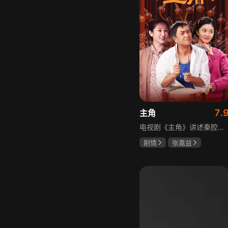
7.
主角
电视剧《主角》讲述秦腔名伶忆秦娥阴差阳错被舅舅胡三元带入剧团，历经近半个世纪兴衰起伏，从牧羊女成长为一代秦腔名伶的故事，剧集以秦腔发展为脉络映射大历史起落，反映中国社会四十年变迁中普通人的情感生活与命运，展现传统艺术传承与时代变迁的交织。
剧情
张嘉益
刘浩存
秦海璐