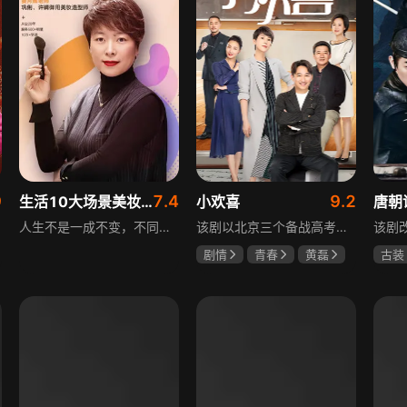
9
7.4
9.2
生活10大场景美妆秘籍
小欢喜
唐朝
人生不是一成不变，不同的场合不同的角色，适宜的妆容造型往往能帮助人们建立自信、破冰社交，开启一个良好开端，做到事半功倍。姜月辉老师亲自打造的《10大生活场景角色妆容课程》，将针对不同的生活场景和角色需求，教授相应的妆容造型技巧，让学员轻松驾驭每个人生角色，打造出适合自己的妆容，提升个人形象和气质。
该剧以北京三个备战高考的家庭为核心，讲述童文洁与方一凡、宋倩与乔英子、季胜利与季杨杨这几组亲子，在升学压力下，围绕成绩、陪伴、沟通等问题产生的矛盾与磨合，展现了中年家长与青春期孩子共同成长的温馨故事。
剧情
青春
黄磊
古装
海清
陶虹
杨旭
郜思