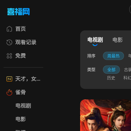
首页
电视剧
电影
观看记录
免费
排序
周最热
类型
全部
古
历史
科
天才，女友
雀骨
电视剧
电影