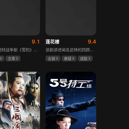
9.1
9.4
莲花楼
抗日题材战争剧《雪豹》讲述抗日女学生陈怡是一个在革命道路上逐渐成长起来的优秀青年。从慷慨激昂的热血学生，到成熟稳重的革命战士，甚至执行任务的时候还要扮演性格大胆奔放的交际花，打入到敌人内部获取情报。在做情报工作时，与搭档张楚扮假夫妻，多次身陷险境命悬一线。周卫国原本是一名玩世不恭的富家子弟，却不乏热血，抗战时为了保护初恋女友，举枪杀了一名日本人，由此改名换姓走上了革命道路，从国民党中央军校到德国军校，再到回国创建中国第一支特战部队，成为了一个真正的传奇英雄。
该剧讲述闻名武林的四顾门门主李相夷在一次大战后身受重伤，从此退隐江湖成为淡泊名利的“假神医”李莲花。他遇到新交方多病与旧敌笛飞声后，重新卷入江湖。江湖暗流涌动，疑团扑朔迷离，抽丝剥茧方能断出真相，一段荡气回肠的侠义情即将热血展开，展现了侠义、探案与江湖恩怨交织的精彩故事。
文章
古装
悬疑
成毅
霏
朱杰
曾舜晞
肖顺尧