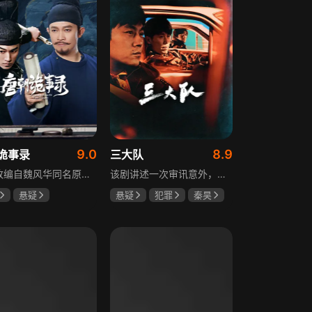
9.0
8.9
诡事录
三大队
该剧改编自魏风华同名原著，讲述繁华大唐盛世下发生的一系列奇闻异事。长安金吾卫中郎将卢凌风与狄公亲传弟子苏无名携手，共破《长安红茶》《石桥图》等九个诡异案件，从新娘失踪案到宫廷秘闻，从朝堂到乡间，他们在破案过程中相互了解，逐渐成长，共同守护苍生，担负起挽救社稷于危急的使命。
该剧讲述一次审讯意外，三大队刑警程兵入狱服刑，队友受牵连脱警、降职，曾经的警界精英三大队分崩离析。十年牢狱，程兵重获自由，失去一切，而案件的犯罪嫌疑人王大勇依旧在逃。穿一天警服，终身是正义，不甘化作执着，利刃再次出鞘，程兵和三大队的兄弟重新集结踏上追凶之路，在孤独漫长的旅途中配合警方千里追凶，也在这苦行僧一样的历程中重新找到人生的坐标和生命的意义。本片根据原载于“网易人间”作者深蓝的《请转告局长，三大队任务完成》改编。
悬疑
悬疑
犯罪
秦昊
文
杨志刚
李乃文
陈明昊
雯