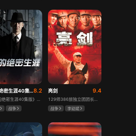
莎·德尔·吉尼欧
田曦薇
王传君
维卡·纳斯提
丽塔·马祖可
8.2
9.4
我的绝密生涯40集版
亮剑
《我的绝密生涯40集版》以1931年东北为背景，苏联特使引发暗杀行动，商人关郁达卷入被重伤失踪，妻子谭梓君带家人在新京安顿。八年后关郁达打入日本特务机关为我党提供情报，与谭梓君相遇却因身份不能相认，谭梓君心中充满怀疑。
129师386旅独立团团长李云龙敢想敢干、不按规矩办事，脾气火爆性格直爽，带领独立团展现出敢于拼杀的劲头，接连击败坂田连队、山崎大队、山本部队，名声大噪却因屡次犯规遭贬斥。抗战时期他与国军358团团长楚云飞惺惺相惜，徐蚌会战中一较高下双双重伤，养病期间李云龙与护士田雨相恋，两人及亲人战友历经国家沧桑巨变。
战争
战争
李幼斌
忠
左小青
童蕾
何政军