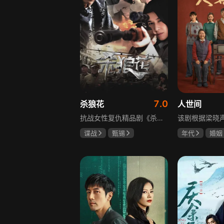
7.0
杀狼花
人世间
抗战女性复仇精品剧《杀狼花》讲述了上世纪40年代活跃在上海民间、由4个女人组成的抗日暗杀组织“杀狼花”，面对凶残的日寇，身负家仇国恨的一群巾帼英豪以非凡的勇气和智慧，谱写了一曲为民族大义而抗争、流血、牺牲的壮丽诗篇。剧中既有她们消灭敌人的壮举，也描述了身为普通人的爱恨情仇，展现了战火纷飞年代里女性的坚韧与担当，以及她们在民族大义面前舍生取义的崇高精神，是一部兼具热血与温情的抗战题材作品。
谍战
甄锡
年代
婚姻
黄海冰
王奎荣
雷佳音
辛
宋佳