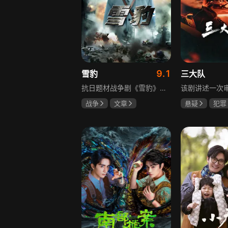
9.1
雪豹
三大队
抗日题材战争剧《雪豹》讲述抗日女学生陈怡是一个在革命道路上逐渐成长起来的优秀青年。从慷慨激昂的热血学生，到成熟稳重的革命战士，甚至执行任务的时候还要扮演性格大胆奔放的交际花，打入到敌人内部获取情报。在做情报工作时，与搭档张楚扮假夫妻，多次身陷险境命悬一线。周卫国原本是一名玩世不恭的富家子弟，却不乏热血，抗战时为了保护初恋女友，举枪杀了一名日本人，由此改名换姓走上了革命道路，从国民党中央军校到德国军校，再到回国创建中国第一支特战部队，成为了一个真正的传奇英雄。
战争
文章
悬疑
犯罪
陶飞霏
朱杰
李乃文
陈