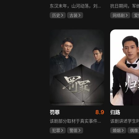
东汉末年，山河动荡，刘汉王朝气数将尽。内有十常侍颠倒黑白、祸乱朝纲，外有张氏兄弟高呼“苍天已死，黄巾当立”的口号，掀起浩大的农民起义，一时间狼烟四起，刘家朝廷宛如大厦将倾，岌岌可危。正所谓乱世出英雄，曹操、公孙瓒、袁术、袁绍、吕布、刘备、孙策、关羽、张飞、诸葛亮等各路豪杰不断涌现，从群雄逐鹿到赤壁之战，从魏蜀吴三国鼎立到三分归一统，波澜壮阔的三国时代的大幕缓缓拉开，本片根据中国古典名著《三国演义》改编。
历史
古装
网络剧
爱
唐国强
孙彦军
冯越
魏大
鲍国安
赫子铭
8.9
罚罪
归路
该剧部分取材于真实事件，以一桩恶性案件为切入口，通过青年刑警常征的视角，讲述出两代公安干警为维护一方安宁，扫除犯罪团伙，不畏艰险、前赴后继的英勇故事。在昌武这座小城，刑侦大队副大队长常征因长期追查实力雄厚的赵啸声家族，而被卷入重重漩涡之中。检察官赵鹏程惨遭杀害，所有线索竟都指向常征，使他三天之内必须找到真凶，自证清白。滨江省刑侦总队派遣秘密调查小组彻查赵家。素有“警界教父”之称的严国华布局出“一明一暗”的破案路线，暗中帮助常征，锁定了赵家老四赵鹏超才是一系列新阴谋的幕后操盘手。随着案情浮出水面的，不只是二十八年前的悬案，还有常征的身世之谜。常征面对着亲情爱情与公平正义之间的巨大撕裂，时刻经受着个人命运的突转，生与死的考验。“法大于天”的信念支撑着常征坚持不懈，恪守誓言，同金燕、宁宇等一众干警携手共进，破解迷局，最终将赵家恶势力及其保护伞一网打尽，维护了法律的尊严。
犯罪
警匪
婚姻
偶像
黄景瑜
杨祐宁
井柏然
谭