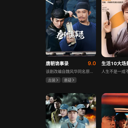
9.0
唐朝诡事录
该剧改编自魏风华同名原著，讲述繁华大唐盛世下发生的一系列奇闻异事。长安金吾卫中郎将卢凌风与狄公亲传弟子苏无名携手，共破《长安红茶》《石桥图》等九个诡异案件，从新娘失踪案到宫廷秘闻，从朝堂到乡间，他们在破案过程中相互了解，逐渐成长，共同守护苍生，担负起挽救社稷于危急的使命。
古装
悬疑
杨旭文
杨志刚
郜思雯