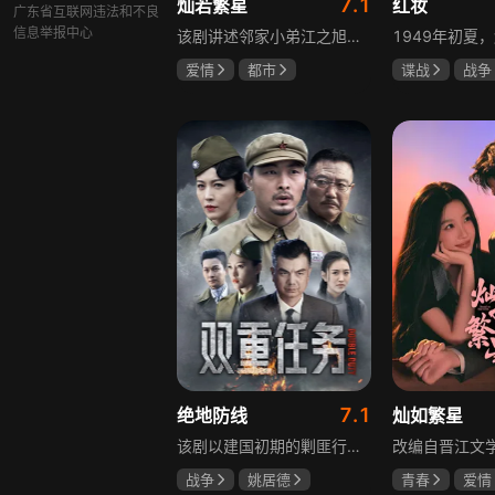
7.1
灿若繁星
红妆
广东省互联网违法和不良
信息举报中心
该剧讲述邻家小弟江之旭留学归来，竟成了夏千星的顶头上司。从小管着江之旭、事事压他一头的夏千星无法接受，两人互不服气，在公司内外明争暗斗。江之旭借职位刁难夏千星，夏千星则用姐姐身份压制他，然而夏千星不知道，江之旭拼尽全力坐上这个位子，就是为了陪在她身边保护她。
爱情
都市
谍战
战争
孙妍恩
曹景皓
张歆艺
毕雪
7.1
绝地防线
灿如繁星
该剧以建国初期的剿匪行动为背景，讲述中国人民解放军西线小分队追击黑山寺国民党残部的故事。小分队在执行任务过程中，严格遵照上级指示，既要完成军事目标，又全力保护沿途百姓的生命财产安全，同时对残部人员采取劝降与救治相结合的策略。最终，小分队成功控制了区域内的疫情，救出了愿意投诚的士兵，圆满完成了剿匪解救任务，展现了解放军的优良作风与使命担当。
战争
姚居德
青春
爱情