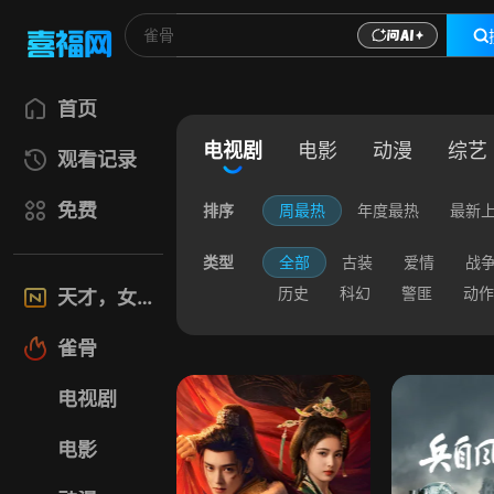
首页
电视剧
电影
动漫
综艺
观看记录
免费
排序
周最热
年度最热
最新
类型
全部
古装
爱情
战
历史
科幻
警匪
动作
天才，女友
雀骨
电视剧
电影