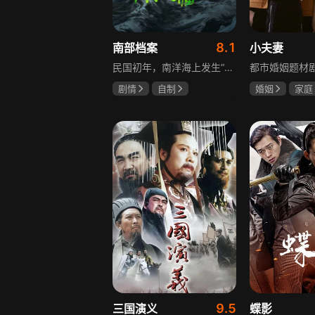
8.1
南部档案
小夫妻
民国初年，南洋海上发生“水鬼望乡”离奇命案，张家外派调查神秘事务的南部档案馆坐办张海盐、张海虾二人搭档亲往调查，却意外卷入了一个用于猎杀海外张家人的绝命死局。张海虾以自己的死谋局求解，送张海盐上了“南安号”巨轮回厦城以图他能够有一线生机，但这趟波澜诡谲的航程似乎才刚刚起航，一手遮天的军阀大佬、单纯执着的少年账房、还有十年未见的至亲故人……张海盐独自面对着接踵而至的意外，而当他踏上厦城的那一刻，真正属于两个少年的命运才初初开始转动。
剧情
自制
婚姻
家庭
张新成
丁禹兮
郭京飞
齐
姜珮瑶
9.5
三国演义
蝶影