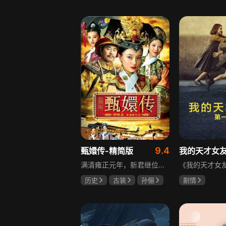
邵思涵
刘立胜
陈靖可
虞
马伯骞
9.4
甄嬛传-精简版
我的天才女
满清雍正元年，新君继位后朝堂看似祥和实则暗流涌动，后宫华妃与皇后分庭抗礼，各方势力裹挟其中凶险异常，太后主持选秀拉开帷幕，大理寺少卿甄远道长女甄嬛意外得雍正赏识步入皇宫，在皇后与华妃的夹击下，甄嬛小心周旋忍辱负重，不得不用智慧保护自己，一次次卷入残酷宫闱斗争。
历史
古装
孙俪
剧情
陈建斌
蔡少芬
伊利莎·德尔·
卢多维卡·纳斯
玛格丽塔·马祖