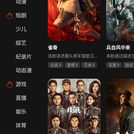
动漫
短剧
少儿
综艺
雀骨
兵自风中来
该剧讲述魔头将军强娶沉迷机关术的财迷假千金，两人从契约夫妻起步，在生死局中互扒马甲，爱意与杀意交织共生。过程中他们揭露朝堂阴谋，破解生死乱局，最终共同守护家国太平，融合了权谋、爱情、冒险等多重元素，情节跌宕起伏。
纪录片
古装
爱情
艾米
军旅
励志
动态漫
侯明昊
马秋元
蓝盈莹
丁
游戏
直播
娱乐
体育