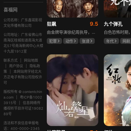
喜福网
公司名称：广东鑫锘影视
9.5
狂飙
九个弹孔
文化传播有限公司
由金牌导演徐纪周执导，张译、张颂文、李一桐、张志坚、吴刚领衔主演，倪大红、韩童生、李建义特邀主演的中央政法委重点项目。一部扫黑除恶坚决斗争的回忆录，横跨20年的群像叙事全景式展现时代变迁下的黑白较量与复杂人性。
公司地址：广东省佛山市
南海区桂城街道南海大道
犯罪
动作
张译
年代
网剧
北57号南海新闻中心大楼
张颂文
李一桐
何雨虹
李
十九层1912室
联系方式
|
网站地图
|
用户协议
|
隐私政
策
|
本网站用字经北大
方正电子有限公司授权许
可
版权所有 © contentchin
a.com
|
粤ICP备1002
3915号
|
信息网络传
播视听节目许可证19082
89号
违法和不良信息举报电
话：400-0000-2345