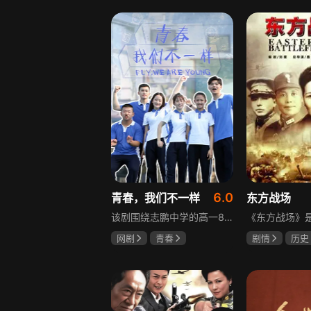
盖玥希
李岷城
6.0
青春，我们不一样
东方战场
该剧围绕志鹏中学的高一8班展开，这个班级是全校成绩垫底，却最讲友谊、最有人情味的集体。新生方一晴自带倒霉光环，因闹肚子晚开学半个月才报道，匆忙中被8班班草夏深骑单车撞到，两人由此结识。教导主任于福因方一晴晚到，将她分到8班并与夏深成为同桌。在夏深的嫌弃中，方一晴开启了自己充满意外的高中生活，剧情围绕校园日常与青春懵懂展开。
网剧
青春
剧情
历史
叶梓靖
徐源
马晓伟
黄
罗嘉良