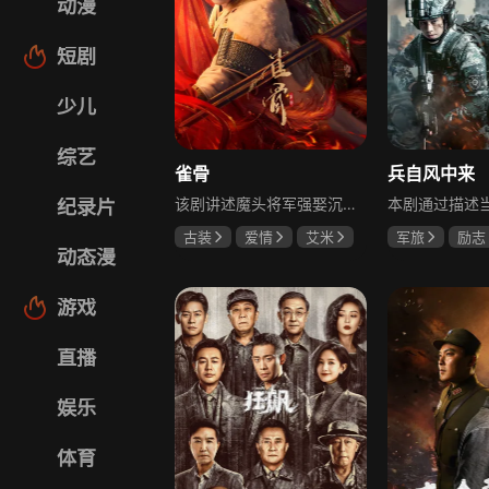
动漫
短剧
少儿
综艺
雀骨
兵自风中来
该剧讲述魔头将军强娶沉迷机关术的财迷假千金，两人从契约夫妻起步，在生死局中互扒马甲，爱意与杀意交织共生。过程中他们揭露朝堂阴谋，破解生死乱局，最终共同守护家国太平，融合了权谋、爱情、冒险等多重元素，情节跌宕起伏。
纪录片
古装
爱情
艾米
军旅
励志
动态漫
侯明昊
马秋元
蓝盈莹
丁
游戏
直播
娱乐
体育