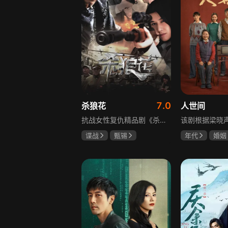
7.0
杀狼花
人世间
抗战女性复仇精品剧《杀狼花》讲述了上世纪40年代活跃在上海民间、由4个女人组成的抗日暗杀组织“杀狼花”，面对凶残的日寇，身负家仇国恨的一群巾帼英豪以非凡的勇气和智慧，谱写了一曲为民族大义而抗争、流血、牺牲的壮丽诗篇。剧中既有她们消灭敌人的壮举，也描述了身为普通人的爱恨情仇，展现了战火纷飞年代里女性的坚韧与担当，以及她们在民族大义面前舍生取义的崇高精神，是一部兼具热血与温情的抗战题材作品。
谍战
甄锡
年代
婚姻
黄海冰
王奎荣
雷佳音
辛
宋佳