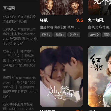
喜福网
公司名称：广东鑫锘影视
9.5
狂飙
九个弹孔
文化传播有限公司
由金牌导演徐纪周执导，张译、张颂文、李一桐、张志坚、吴刚领衔主演，倪大红、韩童生、李建义特邀主演的中央政法委重点项目。一部扫黑除恶坚决斗争的回忆录，横跨20年的群像叙事全景式展现时代变迁下的黑白较量与复杂人性。
公司地址：广东省佛山市
南海区桂城街道南海大道
犯罪
动作
张译
年代
网剧
北57号南海新闻中心大楼
张颂文
李一桐
何雨虹
李
十九层1912室
联系方式
|
网站地图
|
用户协议
|
隐私政
策
|
本网站用字经北大
方正电子有限公司授权许
可
版权所有 © contentchin
a.com
|
粤ICP备1002
3915号
|
信息网络传
播视听节目许可证19082
89号
违法和不良信息举报电
话：400-0000-2345