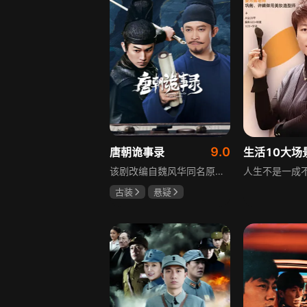
9.0
唐朝诡事录
该剧改编自魏风华同名原著，讲述繁华大唐盛世下发生的一系列奇闻异事。长安金吾卫中郎将卢凌风与狄公亲传弟子苏无名携手，共破《长安红茶》《石桥图》等九个诡异案件，从新娘失踪案到宫廷秘闻，从朝堂到乡间，他们在破案过程中相互了解，逐渐成长，共同守护苍生，担负起挽救社稷于危急的使命。
古装
悬疑
杨旭文
杨志刚
郜思雯