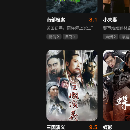
8.1
南部档案
小夫妻
民国初年，南洋海上发生“水鬼望乡”离奇命案，张家外派调查神秘事务的南部档案馆坐办张海盐、张海虾二人搭档亲往调查，却意外卷入了一个用于猎杀海外张家人的绝命死局。张海虾以自己的死谋局求解，送张海盐上了“南安号”巨轮回厦城以图他能够有一线生机，但这趟波澜诡谲的航程似乎才刚刚起航，一手遮天的军阀大佬、单纯执着的少年账房、还有十年未见的至亲故人……张海盐独自面对着接踵而至的意外，而当他踏上厦城的那一刻，真正属于两个少年的命运才初初开始转动。
剧情
自制
婚姻
家庭
张新成
丁禹兮
郭京飞
齐
姜珮瑶
9.5
三国演义
蝶影