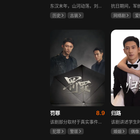
东汉末年，山河动荡，刘汉王朝气数将尽。内有十常侍颠倒黑白、祸乱朝纲，外有张氏兄弟高呼“苍天已死，黄巾当立”的口号，掀起浩大的农民起义，一时间狼烟四起，刘家朝廷宛如大厦将倾，岌岌可危。正所谓乱世出英雄，曹操、公孙瓒、袁术、袁绍、吕布、刘备、孙策、关羽、张飞、诸葛亮等各路豪杰不断涌现，从群雄逐鹿到赤壁之战，从魏蜀吴三国鼎立到三分归一统，波澜壮阔的三国时代的大幕缓缓拉开，本片根据中国古典名著《三国演义》改编。
历史
古装
网络剧
爱
唐国强
孙彦军
冯越
魏大
鲍国安
赫子铭
8.9
罚罪
归路
该剧部分取材于真实事件，以一桩恶性案件为切入口，通过青年刑警常征的视角，讲述出两代公安干警为维护一方安宁，扫除犯罪团伙，不畏艰险、前赴后继的英勇故事。在昌武这座小城，刑侦大队副大队长常征因长期追查实力雄厚的赵啸声家族，而被卷入重重漩涡之中。检察官赵鹏程惨遭杀害，所有线索竟都指向常征，使他三天之内必须找到真凶，自证清白。滨江省刑侦总队派遣秘密调查小组彻查赵家。素有“警界教父”之称的严国华布局出“一明一暗”的破案路线，暗中帮助常征，锁定了赵家老四赵鹏超才是一系列新阴谋的幕后操盘手。随着案情浮出水面的，不只是二十八年前的悬案，还有常征的身世之谜。常征面对着亲情爱情与公平正义之间的巨大撕裂，时刻经受着个人命运的突转，生与死的考验。“法大于天”的信念支撑着常征坚持不懈，恪守誓言，同金燕、宁宇等一众干警携手共进，破解迷局，最终将赵家恶势力及其保护伞一网打尽，维护了法律的尊严。
犯罪
警匪
婚姻
偶像
黄景瑜
杨祐宁
井柏然
谭