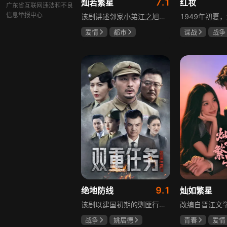
7.1
灿若繁星
红妆
广东省互联网违法和不良
信息举报中心
该剧讲述邻家小弟江之旭留学归来，竟成了夏千星的顶头上司。从小管着江之旭、事事压他一头的夏千星无法接受，两人互不服气，在公司内外明争暗斗。江之旭借职位刁难夏千星，夏千星则用姐姐身份压制他，然而夏千星不知道，江之旭拼尽全力坐上这个位子，就是为了陪在她身边保护她。
爱情
都市
谍战
战争
孙妍恩
曹景皓
张歆艺
毕雪
9.1
绝地防线
灿如繁星
该剧以建国初期的剿匪行动为背景，讲述中国人民解放军西线小分队追击黑山寺国民党残部的故事。小分队在执行任务过程中，严格遵照上级指示，既要完成军事目标，又全力保护沿途百姓的生命财产安全，同时对残部人员采取劝降与救治相结合的策略。最终，小分队成功控制了区域内的疫情，救出了愿意投诚的士兵，圆满完成了剿匪解救任务，展现了解放军的优良作风与使命担当。
战争
姚居德
青春
爱情