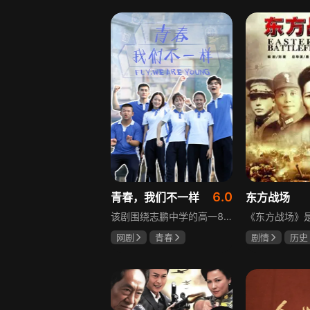
盖玥希
李岷城
6.0
青春，我们不一样
东方战场
该剧围绕志鹏中学的高一8班展开，这个班级是全校成绩垫底，却最讲友谊、最有人情味的集体。新生方一晴自带倒霉光环，因闹肚子晚开学半个月才报道，匆忙中被8班班草夏深骑单车撞到，两人由此结识。教导主任于福因方一晴晚到，将她分到8班并与夏深成为同桌。在夏深的嫌弃中，方一晴开启了自己充满意外的高中生活，剧情围绕校园日常与青春懵懂展开。
网剧
青春
剧情
历史
叶梓靖
徐源
马晓伟
黄
罗嘉良