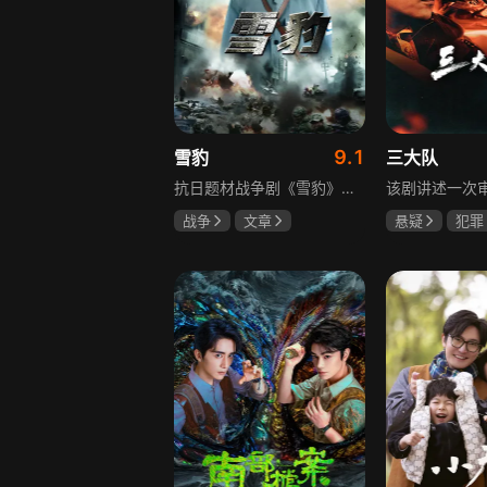
9.1
雪豹
三大队
抗日题材战争剧《雪豹》讲述抗日女学生陈怡是一个在革命道路上逐渐成长起来的优秀青年。从慷慨激昂的热血学生，到成熟稳重的革命战士，甚至执行任务的时候还要扮演性格大胆奔放的交际花，打入到敌人内部获取情报。在做情报工作时，与搭档张楚扮假夫妻，多次身陷险境命悬一线。周卫国原本是一名玩世不恭的富家子弟，却不乏热血，抗战时为了保护初恋女友，举枪杀了一名日本人，由此改名换姓走上了革命道路，从国民党中央军校到德国军校，再到回国创建中国第一支特战部队，成为了一个真正的传奇英雄。
战争
文章
悬疑
犯罪
陶飞霏
朱杰
李乃文
陈