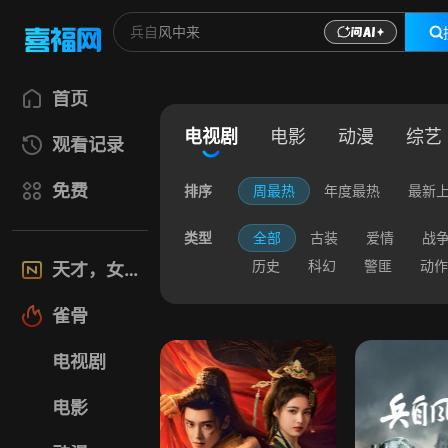
首页
电视剧
电影
动漫
综艺
观看记录
免费
排序
周最热
年度最热
最新
类型
全部
古装
爱情
战
历史
科幻
警匪
动作
天才，女友
雀骨
电视剧
电影