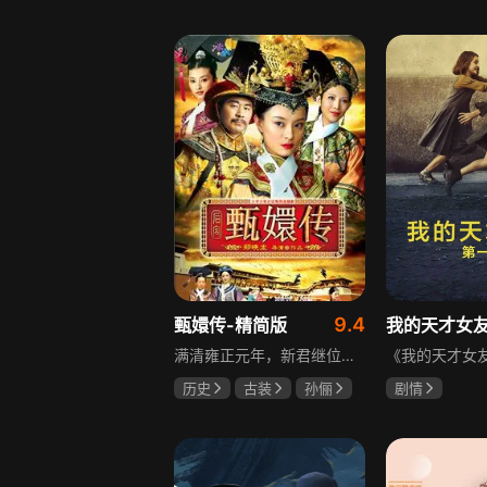
邵思涵
刘立胜
陈靖可
虞
马伯骞
9.4
甄嬛传-精简版
我的天才女
满清雍正元年，新君继位后朝堂看似祥和实则暗流涌动，后宫华妃与皇后分庭抗礼，各方势力裹挟其中凶险异常，太后主持选秀拉开帷幕，大理寺少卿甄远道长女甄嬛意外得雍正赏识步入皇宫，在皇后与华妃的夹击下，甄嬛小心周旋忍辱负重，不得不用智慧保护自己，一次次卷入残酷宫闱斗争。
历史
古装
孙俪
剧情
陈建斌
蔡少芬
伊利莎·德尔·
卢多维卡·纳斯
玛格丽塔·马祖