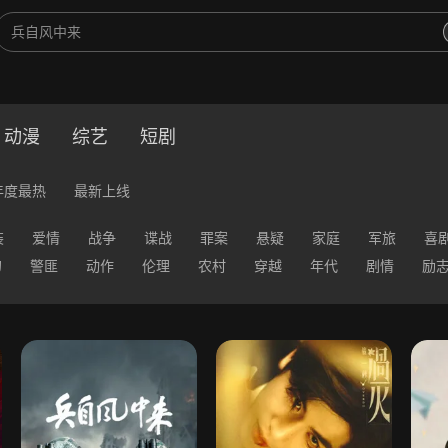
动漫
综艺
短剧
年度最热
最新上线
装
爱情
战争
谍战
罪案
悬疑
家庭
军旅
喜
幻
警匪
动作
伦理
农村
穿越
年代
剧情
励