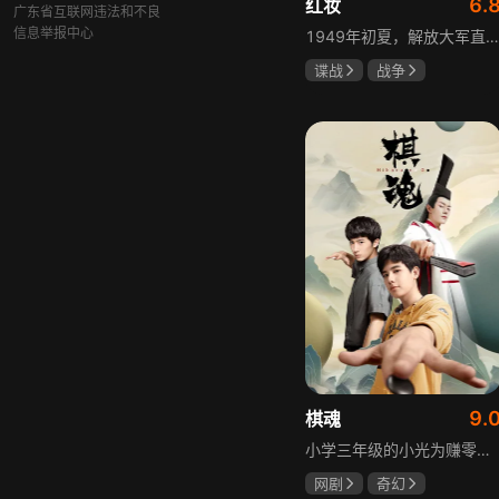
6.
红妆
广东省互联网违法和不良
信息举报中心
1949年初夏，解放大军直抵上海，国民党国防部保密局的中共地下党员邓家骥奉命撤往台湾，其妻同为地下党的沈荷因临产被留在上海。新中国成立之初，面对敌特的破坏活动，斗争形势严峻，沈荷隐藏真实身份，继续与敌人展开新一轮斗争，在隐秘战线坚守信仰，为新政权的稳定默默奉献。
谍战
战争
张歆艺
9.
棋魂
小学三年级的小光为赚零用钱到爷爷家寻宝，偶然翻出旧棋盘，接触棋盘的一瞬间，附身棋盘中的棋士褚嬴的灵魂进入了小光体内。后来小光在学校围棋会所结识少年天才小亮，为测试褚嬴实力，小光贸然与小亮对弈并小胜，他误以为褚嬴棋力平平，小亮却大受打击。数日后小亮再次挑战，再次惨败在褚嬴手下，二人从此成了相爱相杀的棋坛宿敌。在褚嬴指导下，小光进步神速，逐渐对围棋产生兴趣，最终在全国大赛与小亮激战中，褚嬴下出绝妙一局，小光却看出更高一着，终于在自己努力、褚嬴帮助和与小亮的磨练中，独立对弈，燃起真正的棋魂。
网剧
奇幻