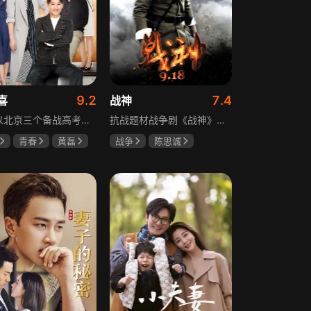
9.2
7.4
喜
战神
该剧以北京三个备战高考的家庭为核心，讲述童文洁与方一凡、宋倩与乔英子、季胜利与季杨杨这几组亲子，在升学压力下，围绕成绩、陪伴、沟通等问题产生的矛盾与磨合，展现了中年家长与青春期孩子共同成长的温馨故事。
抗战题材战争剧《战神》讲述太行山一带，八路军游击队司令龙大谷骁勇善战、机智过人，15岁就参加了红军，身经百战，被军中将士们奉为“战神”。抗日战争爆发前，龙大谷因在抗大学习期间为替警卫员李广出头，一时冲动出手打了同期学员张道平，受了处分。以至于在红军缩编为八路军之时，龙大谷从原来的红军副师长降为游击队司令，随行上任的只有警卫员李广和参谋刘水泉二人，以及上级领导田烽给他的五十块大洋。即便如此，龙大谷依然不屈不挠，硬是在山西这块热土上平地拉起一支敢打、能拼、必胜，号称“龙支队”的作战队伍，凭借丰富的作战经验打赢了一场又一场的恶战，威震敌方！
青春
黄磊
战争
陈思诚
陶虹
王丽坤
于荣光