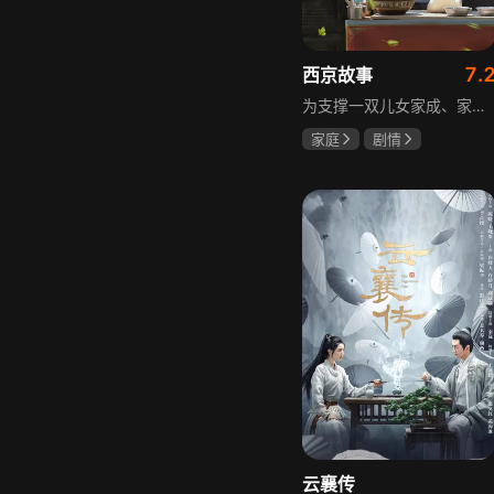
7.
西京故事
为支撑一双儿女家成、家秀的“求学大业”，一家之主罗天福携妻子慧娟进了西京城。在西京城里，罗天福见证了身边的小人物们在大城市的生存之难，自身也经历了种种艰辛：饼铺生意屡屡受挫，妻子慧娟不满他“固执守旧”的经营方式闹起分居，儿子家成无法适应从乡村到城市的生活状况不断离校出走，重重打击不断袭来，使他头一次对自己坚守多年的人生观和价值观产生怀疑。自己这样做究竟是对是错，城市是不是真的不适合他这种“坚持老一套”的人生存。女儿家秀的支持鼓励使罗天福重拾信心，那些曾经接受罗天福帮助的人也反过来帮助他，纠缠不清的矛盾随之一一化解。罗家人终于在西京这座大城扎下了根，向着美好的未来继续前行。该剧围绕农村家庭在城市的奋斗历程展开，展现了小人物的坚韧与善良，充满了励志色彩与现实关怀。
家庭
剧情
张国强
陈小艺
石安妮
云襄传