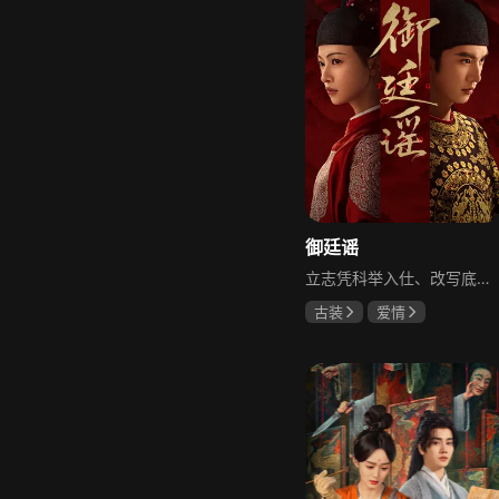
御廷谣
立志凭科举入仕、改写底层命运的孤女孟廷辉因意外结识微服私访的少年新帝英寡，二人联手铲除沙州官匪，英寡赏识其胆识智谋，暗中助力她赴京赶考。孟廷辉入京后遭科举舞弊构陷，凭智勇自证清白，被英寡破格任命为察闻院主事，清查虎啸帮、晚香阁等黑恶势力，逐步牵出血月会复国阴谋与朝堂权斗。二人从君臣知己渐生情愫，历经身世谜团、朝堂阻力与边境战乱，最终平定叛乱、整肃朝纲，携手共护江山万民。
古装
爱情
陈哲远
吴谨言
吕行