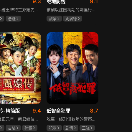
9.3
9.1
绝地防线
重庆军统王牌特工郑耀先实为潜伏的中共特工“风筝”，上线牺牲后他与组织失联，解放后化名周志乾继续提供情报。身份证实后他仍协助破获特务案，三十年情报生涯中他遭敌人追杀、妻离子散，为国家牺牲是他的人生价值。
该剧以建国初期的剿匪行动为背景，讲述中国人民解放军西线小分队追击黑山寺国民党残部的故事。小分队在执行任务过程中，严格遵照上级指示，既要完成军事目标，又全力保护沿途百姓的生命财产安全，同时对残部人员采取劝降与救治相结合的策略。最终，小分队成功控制了区域内的疫情，救出了愿意投诚的士兵，圆满完成了剿匪解救任务，展现了解放军的优良作风与使命担当。
悬疑
战争
姚居德
龙
罗海琼
邵思涵
刘立胜
冉
9.4
8.7
传-精简版
低智商犯罪
满清雍正元年，新君继位后朝堂看似祥和实则暗流涌动，后宫华妃与皇后分庭抗礼，各方势力裹挟其中凶险异常，太后主持选秀拉开帷幕，大理寺少卿甄远道长女甄嬛意外得雍正赏识步入皇宫，在皇后与华妃的夹击下，甄嬛小心周旋忍辱负重，不得不用智慧保护自己，一次次卷入残酷宫闱斗争。
脱离一线刑侦数年的警察张一昂，因省厅匿名举报信被派往三江口调查。他刚到就遇刑警队长被害，洗清嫌疑时意外抓获连环杀人案凶手，迅速建立声望。张一昂锁定当地富商周荣团伙，蠢贼间勾心斗角的蝴蝶效应助警方屡建奇功，最终查明同僚遇害真相，让真凶落网。剧集以喜剧风格展现刑侦故事，充满黑色幽默。
古装
孙俪
犯罪
剧情
王骁