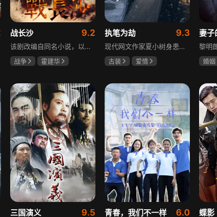
2
9.2
9.3
战长沙
执笔为劫
妻子
该剧改编自同名小说，以中国近代史上著名的“长沙会战”为背景，借由长沙城一户普通胡姓人家在战争中的命运浮沉，展现战火的无情以及在日军铁蹄侵略下中华儿女奋起抗战的不屈精神。1938年10月日军攻陷武汉，长沙危在旦夕，城中茶园巷的胡家人在孙女婿薛君山的支持下，为最宠爱的龙凤胎湘湘和小满安排退路。薛君山先将湘湘介绍给留洋归来保卫长沙的顾清明，可惜二人一见面便势同水火，薛君山只好另选人家。湘湘订婚当日，蒋介石密令火烧长沙，因指挥失当酿成巨大灾难，繁华古城毁于一旦，很多人包括湘湘的未婚夫一家被活活烧死。焦土上，各地英雄儿女齐聚长沙，和湖南人民一起阻挡敌人铁蹄，胡家人也在劫难中演绎了一幕幕悲欢离合。
现代网文作家夏小树身患绝症，临终前未能完成最后一部长篇小说，带着遗憾离世，却意外穿越进自己笔下的世界，成为书中的明月公主。夏小树步步为营，一次次改写危机。当夏小树耗尽预知，失去剧本掌控，她和萧景琰的命运急转直下。萧景琰被逼另娶他人，两人被迫私奔，却在曙光初现时遭遇追兵——夏小树中箭身亡，萧景琰抱着她痛不欲生。十年后，登基为帝的萧景琰在上元灯会上，遇见一个提着兔子灯的姑娘，与当年的明月一模一样……
战争
霍建华
古装
爱情
婚姻
杨紫
任程伟
夏小树
萧景琰
刘恺
关智
9.5
6.0
三国演义
青春，我们不一样
蝶影