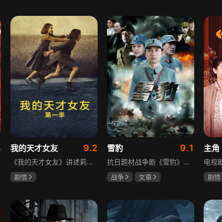
吴俊霆
赵尧珂
于荣光
秋瓷炫
陈建
高晓攀
朱晓渔
4
9.2
9.1
我的天才女友
雪豹
主角
《我的天才女友》讲述莉拉和莱侬这对好朋友的童年与少年时代。故事从友情开始，描绘女性友情的微妙变化——她们相互支持、妒忌和猜疑，又不断向外拓展，在与外部世界的试探中为自己塑形。莉拉聪明漂亮，莱侬羡慕她的天赋与决断力，两人都视对方为隐秘镜子，暗暗角力，展现女性成长中的复杂关系与自我探寻。
抗日题材战争剧《雪豹》讲述抗日女学生陈怡是一个在革命道路上逐渐成长起来的优秀青年。从慷慨激昂的热血学生，到成熟稳重的革命战士，甚至执行任务的时候还要扮演性格大胆奔放的交际花，打入到敌人内部获取情报。在做情报工作时，与搭档张楚扮假夫妻，多次身陷险境命悬一线。周卫国原本是一名玩世不恭的富家子弟，却不乏热血，抗战时为了保护初恋女友，举枪杀了一名日本人，由此改名换姓走上了革命道路，从国民党中央军校到德国军校，再到回国创建中国第一支特战部队，成为了一个真正的传奇英雄。
剧情
战争
文章
剧情
伊利莎·德尔·吉尼欧
陶飞霏
朱杰
刘浩
卢多维卡·纳斯提
玛格丽塔·马祖可