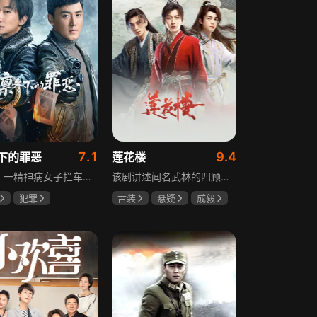
7.1
9.4
下的罪恶
莲花楼
凛冬，一精神病女子拦车报案，称丈夫杀人，刑警沈栋梁吴红兵由此揭开系列碎尸案真相。然而风浪未平，储蓄所抢劫杀人案，少女失踪案，流窜抢车案接连发生，沈栋梁与吴红兵追凶之际，竟牵出改变二人命运的人性悲剧。
该剧讲述闻名武林的四顾门门主李相夷在一次大战后身受重伤，从此退隐江湖成为淡泊名利的“假神医”李莲花。他遇到新交方多病与旧敌笛飞声后，重新卷入江湖。江湖暗流涌动，疑团扑朔迷离，抽丝剥茧方能断出真相，一段荡气回肠的侠义情即将热血展开，展现了侠义、探案与江湖恩怨交织的精彩故事。
犯罪
古装
悬疑
成毅
宸
张睿
曾舜晞
肖顺尧
奇