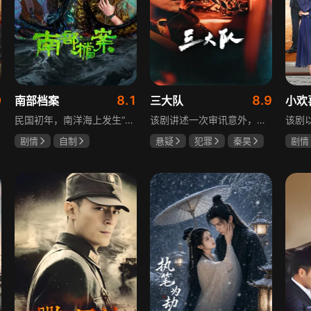
0
8.1
8.9
南部档案
三大队
小欢
民国初年，南洋海上发生“水鬼望乡”离奇命案，张家外派调查神秘事务的南部档案馆坐办张海盐、张海虾二人搭档亲往调查，却意外卷入了一个用于猎杀海外张家人的绝命死局。张海虾以自己的死谋局求解，送张海盐上了“南安号”巨轮回厦城以图他能够有一线生机，但这趟波澜诡谲的航程似乎才刚刚起航，一手遮天的军阀大佬、单纯执着的少年账房、还有十年未见的至亲故人……张海盐独自面对着接踵而至的意外，而当他踏上厦城的那一刻，真正属于两个少年的命运才初初开始转动。
该剧讲述一次审讯意外，三大队刑警程兵入狱服刑，队友受牵连脱警、降职，曾经的警界精英三大队分崩离析。十年牢狱，程兵重获自由，失去一切，而案件的犯罪嫌疑人王大勇依旧在逃。穿一天警服，终身是正义，不甘化作执着，利刃再次出鞘，程兵和三大队的兄弟重新集结踏上追凶之路，在孤独漫长的旅途中配合警方千里追凶，也在这苦行僧一样的历程中重新找到人生的坐标和生命的意义。本片根据原载于“网易人间”作者深蓝的《请转告局长，三大队任务完成》改编。
剧情
自制
悬疑
犯罪
秦昊
剧情
张新成
丁禹兮
李乃文
陈明昊
海清
姜珮瑶