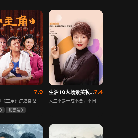
斌
蔡少芬
田曦薇
王传君
7.9
7.4
生活10大场景美妆秘籍
电视剧《主角》讲述秦腔名伶忆秦娥阴差阳错被舅舅胡三元带入剧团，历经近半个世纪兴衰起伏，从牧羊女成长为一代秦腔名伶的故事，剧集以秦腔发展为脉络映射大历史起落，反映中国社会四十年变迁中普通人的情感生活与命运，展现传统艺术传承与时代变迁的交织。
人生不是一成不变，不同的场合不同的角色，适宜的妆容造型往往能帮助人们建立自信、破冰社交，开启一个良好开端，做到事半功倍。姜月辉老师亲自打造的《10大生活场景角色妆容课程》，将针对不同的生活场景和角色需求，教授相应的妆容造型技巧，让学员轻松驾驭每个人生角色，打造出适合自己的妆容，提升个人形象和气质。
张嘉益
存
秦海璐