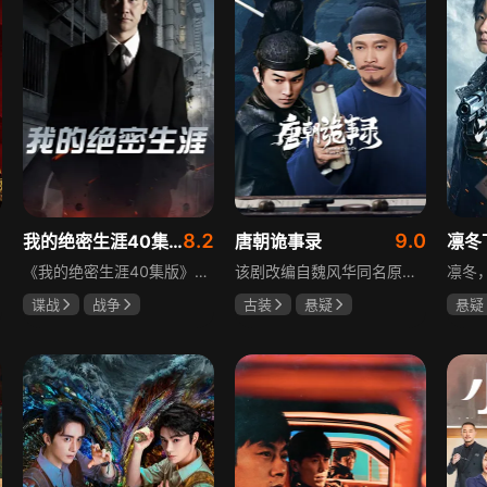
8.2
9.0
我的绝密生涯40集版
唐朝诡事录
凛冬
《我的绝密生涯40集版》以1931年东北为背景，苏联特使引发暗杀行动，商人关郁达卷入被重伤失踪，妻子谭梓君带家人在新京安顿。八年后关郁达打入日本特务机关为我党提供情报，与谭梓君相遇却因身份不能相认，谭梓君心中充满怀疑。
该剧改编自魏风华同名原著，讲述繁华大唐盛世下发生的一系列奇闻异事。长安金吾卫中郎将卢凌风与狄公亲传弟子苏无名携手，共破《长安红茶》《石桥图》等九个诡异案件，从新娘失踪案到宫廷秘闻，从朝堂到乡间，他们在破案过程中相互了解，逐渐成长，共同守护苍生，担负起挽救社稷于危急的使命。
谍战
战争
古装
悬疑
悬疑
黄志忠
左小青
杨旭文
杨志刚
吴昊
吴刚
郜思雯
王大