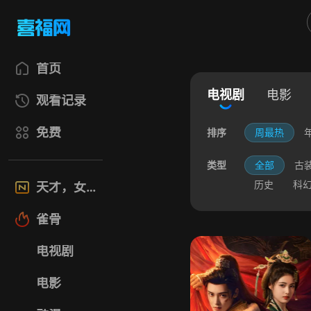
首页
电视剧
电影
观看记录
免费
排序
周最热
类型
全部
古
历史
科
天才，女友
雀骨
电视剧
电影