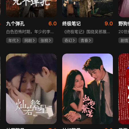
5
6.0
9.0
九个弹孔
终极笔记
野狗
白色恐怖时期，年少的李智信家破人亡后投身革命武装，因作战有勇有谋获“小狼崽子”绰号。他长期率部孤悬敌后，与日寇、反动派对决，多次负伤仍不改初心。凭借坚韧意志，他从游击队员成长为新四军干部、解放军司令员，身上的九个弹孔是他践行革命誓言、见证成长的勋章。
《终极笔记》围绕吴邪展开，他因好奇三叔经历，历险归来收神秘录像带后卷入阴谋，只身闯格尔木疗养院偶遇张起灵等六人组队，在西王母宫发现陨玉，却遇三叔失踪、张起灵失忆。众人寻记忆探张家古楼，因裘德考介入受阻，后联手霍老太再探遭意外，谜团未解，吴邪被迫伪装成三叔，剧情充满冒险与悬疑。
年代
网剧
张桐
奇幻
青春
剧情
何雨虹
李桓
曾舜晞
肖宇梁
宋威
哈妮克孜
田征