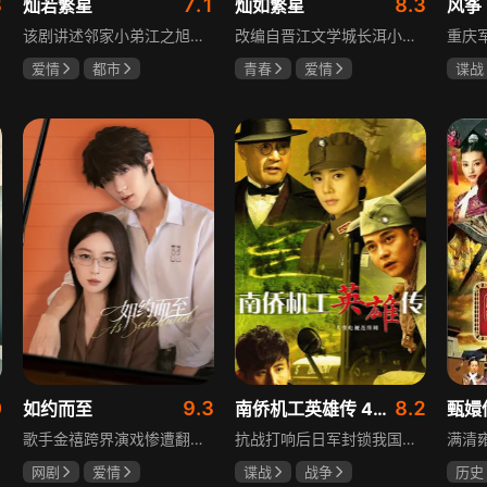
8
7.1
8.3
灿若繁星
灿如繁星
风筝
该剧讲述邻家小弟江之旭留学归来，竟成了夏千星的顶头上司。从小管着江之旭、事事压他一头的夏千星无法接受，两人互不服气，在公司内外明争暗斗。江之旭借职位刁难夏千星，夏千星则用姐姐身份压制他，然而夏千星不知道，江之旭拼尽全力坐上这个位子，就是为了陪在她身边保护她。
改编自晋江文学城长洱小说《狭路》，讲述心理学博士林晚星遭遇变故后返乡任教，邂逅顶级教练王法，带领垫底差生逆袭追梦的热血救赎故事。林晚星用“自由式”教育，培养少年们的独立人格，帮他们学会生活、融洽自我、发现所爱、勇于追求，诠释“不远狭路，终见光明”的成长内核。
爱情
都市
青春
爱情
谍战
孙妍恩
曹景皓
陈靖可
虞书欣
柳云
毕雪
马伯骞
李小
0
9.3
8.2
如约而至
南侨机工英雄传 43集版
甄嬛
歌手金禧跨界演戏惨遭翻车，全网群嘲演技拉胯！不服输的他另辟蹊径，转行试水音乐剧，誓要逆袭打脸。机缘巧合下，他对高冷硬核的金牌音乐剧导演宁瑾一见心动，两人意外留下暧昧一吻，转头试镜现场再度狭路相逢。 宁瑾本就抵触偶像跨界，对半路空降的流量新人金禧百般严苛，花式魔鬼训练轮番上线。金禧顶住剧团前辈排挤、同行暗算、舆论刁难等重重危机，日夜苦练打磨演技，慢慢褪去偶像光环、解锁真实自我，一点点打动高冷导演和剧团众人。 一路走来，二人历经误会争执、事业危机、亲情心结、分手磨合多重考验，在并肩拯救濒临倒闭的剧团、携手打磨《倩女幽魂》剧目、共渡舞台难关的过程中，情愫渐生、双向治愈。最终剧目首演大获成功，叛逆
抗战打响后日军封锁我国运输路线，神鼓滇缅公路撑起抗战后勤补给，因急缺司机和技工，三千余名南洋华侨毅然归国共赴国难。方家兄弟是典型代表，大哥方天海表面投靠日军实为中共地下工作者，委曲求全游走生死间；弟弟方千树从纨绔子弟成长为抗日战士。剧集以真实历史为背景，展现华侨爱国情怀与民族大义。
网剧
爱情
谍战
战争
历史