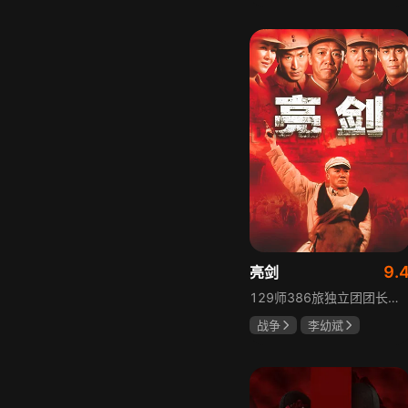
胡先煦
张超
郝富申
9.
亮剑
129师386旅独立团团长李云龙敢想敢干、不按规矩办事，脾气火爆性格直爽，带领独立团展现出敢于拼杀的劲头，接连击败坂田连队、山崎大队、山本部队，名声大噪却因屡次犯规遭贬斥。抗战时期他与国军358团团长楚云飞惺惺相惜，徐蚌会战中一较高下双双重伤，养病期间李云龙与护士田雨相恋，两人及亲人战友历经国家沧桑巨变。
战争
李幼斌
童蕾
何政军