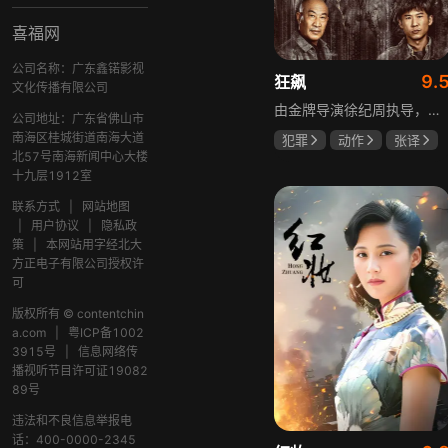
喜福网
公司名称：广东鑫锘影视
9.
狂飙
文化传播有限公司
由金牌导演徐纪周执导，张译、张颂文、李一桐、张志坚、吴刚领衔主演，倪大红、韩童生、李建义特邀主演的中央政法委重点项目。一部扫黑除恶坚决斗争的回忆录，横跨20年的群像叙事全景式展现时代变迁下的黑白较量与复杂人性。
公司地址：广东省佛山市
南海区桂城街道南海大道
犯罪
动作
张译
北57号南海新闻中心大楼
张颂文
李一桐
十九层1912室
联系方式
|
网站地图
|
用户协议
|
隐私政
策
|
本网站用字经北大
方正电子有限公司授权许
可
版权所有 © contentchin
a.com
|
粤ICP备1002
3915号
|
信息网络传
播视听节目许可证19082
89号
违法和不良信息举报电
话：400-0000-2345