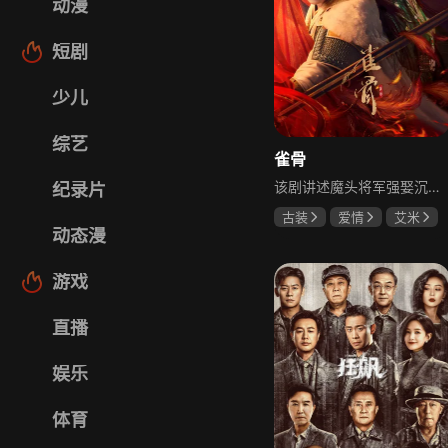
动漫
短剧
少儿
综艺
雀骨
该剧讲述魔头将军强娶沉迷机关术的财迷假千金，两人从契约夫妻起步，在生死局中互扒马甲，爱意与杀意交织共生。过程中他们揭露朝堂阴谋，破解生死乱局，最终共同守护家国太平，融合了权谋、爱情、冒险等多重元素，情节跌宕起伏。
纪录片
古装
爱情
艾米
动态漫
侯明昊
马秋元
游戏
直播
娱乐
体育