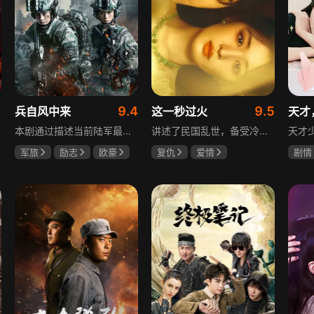
9.4
9.5
兵自风中来
这一秒过火
天才
本剧通过描述当前陆军最具新型作战特色的特战、空突、侦察、信息等代表性兵种的官兵练兵备战，在历次实战演习中磨砺意志技能、逐渐形成新质作战能力等故事，反映了某集团军党委坚决落实习主席新时代强军思想，着眼打造一流陆军，谋划转型，大力推进战斗力建设的历史担当，浓缩了陆军官兵改革面前备战打仗矢志强军的铁血追求、展现了新时代陆军官兵积极投身军队转型的全新风貌，是一部融合备战打仗、青春成长励志、英雄主义传承，同时将军人荣誉、使命、爱情熔为一炉的军事题材正能量大剧。
讲述了民国乱世，备受冷眼的世家少爷慕容清峄与饱受苦难的复仇孤女任素素阴差阳错结缘相识，却因误会含恨而别。两人再重逢，却身份错位，陷入爱恨交织的极限拉扯中。二人历经世事波折与生离死别，最后携手直面乱世危局。
军旅
励志
欧豪
复仇
爱情
剧情
蓝盈莹
丁勇岱
王楚然
张凌赫
田曦
毛孩
厉嘉