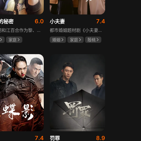
6.0
7.4
的秘密
小夫妻
黎明朗和江百合作为黎、江两大集团的继承人，即将订婚，一场完美婚姻却在一日之间沦为悲剧前奏。订婚当日变故夺去百合父母生命，她临危受命挑起江氏重担，明朗不顾家人反对将她接进黎家。黎母想赶走百合，秘书宁夏誓夺回明朗，大哥黎天图谋篡夺黎氏家产，三个家庭命运就此牵动。千万巨债、身世之谜、婆媳之争、丧子之痛等接踵而至，明朗与百合的爱情历经重重危机，迷失的错爱能否被真情指引。
都市婚姻题材剧《小夫妻》围绕经营十年婚姻的周全与车莉展开，原本家庭美满的二人突遭变故：周全怀才不遇还意外被裁员，车莉则被迫赶鸭子上架仓促创业，不可预期的生活变动让他们的婚姻陷入僵局。而立之年的两人，在现实压力与情感拉扯中挣扎，面临诸多矛盾与考验，他们能否重新调整生活节奏，修复婚姻关系，回到幸福生活的轨道，是该剧的核心看点。
家庭
婚姻
家庭
殷桃
威
赵丽颖
郭京飞
齐溪
斌
7.4
8.9
罚罪