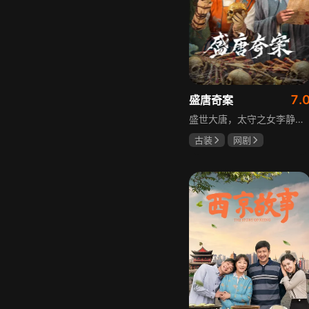
7.
盛唐奇案
盛世大唐，太守之女李静澜天赋异禀，擅验尸断案，与神秘“鬼探”决明、武艺高强的捕快苏御安联手追凶，揭开一桩桩离奇悬案：双生姐妹的生死置换、跨越十七年的书生冤案、雅集会上的连环仪式杀人等。在迷雾与鲜血中，李静澜与决明暗生情愫，彼此扶持，坚守心中正道，挣脱宿命桎梏。盛世灯火之下，他们以智慧与勇气涤荡污浊，书写下一段守护正义与清明的传奇。
古装
网剧
何泓姗
李菲
何泊远