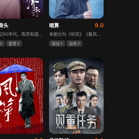
9.0
骨头
暗算
20世纪90年代，陈异和苗靖因父母相识结缘，从充满敌意到彼此依靠，后因家庭变故不得不相依为命。大学时苗靖告白，陈异却因纵火案逼她离开藤城。多年后重逢，陈异为保护苗靖以身入局，两人并肩对抗走私团伙，最终陈异告白，两人终成眷属。
本剧分为《听风》《看风》和《捕风》三个篇章，三者在时间关系及故事上相对独立，又千丝万缕。听风，即无线电侦听者，是一群“靠耳朵打江山”的人，他们的耳朵可以听到天外之音、无声之音、秘密之音。看风，即密码破译的人，是一群“善于神机妙算”的人，他们的慧眼可以识破天机、释读天书、看阅无字之书。捕风，即我党地下工作者，在国民党大肆实施白色恐怖时期，他们是牺牲者更是战斗者，乔装打扮深入虎穴，迎风而战，为缔造共和国立下不朽的丰功伟业。
爱情
谍战
战争
龙
张婧仪
柳云龙
祝希娟
高明