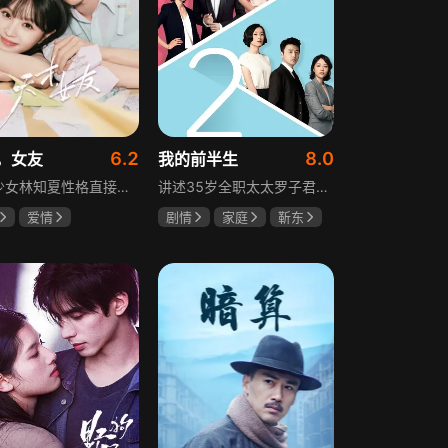
6.2
8.0
，女友
我的前半生
天才少女林知夏性格直接、不善交际，从小没有好友。考入省一中后，她因解题比拼与性格阳光的学霸江逾白相识并成为同桌。作为社交达人的江逾白帮林知夏融入集体交到汤婷婷、段启言、沈负暄、金百慧等朋友，林知夏为表达感谢帮他补习功课，两人渐渐从竞争走向互助，最终成为最好的朋友。俩人还一同解决同学被骗、一起参加社团活动与省数学竞赛，在这个过程中，江逾白对林知夏感情渐生，但只把爱意埋在心里。林知夏被保送复旦后，江逾白准备在毕业之旅对她告白，却因母亲卷入诈骗案而遗憾离开，俩人最终能否冲破阻碍走到一起
讲述35岁全职太太罗子君因丈夫突然离婚陷入人生谷底，带孩子闯入社会，从安逸走向落魄。贺涵作为事业有成的精英，平静生活被罗子君打破，需应对各类突发状况。生活逼迫罗子君重拾骨气，贺涵也收获温暖，二人历经波折，罗子君实现自我成长，贺涵也找到人生新方向，展现都市女性蜕变与情感纠葛。
爱情
剧情
家庭
靳东
薇
胡一天
马伊琍
袁泉
琪