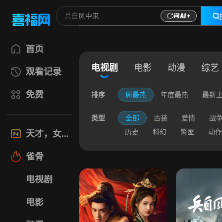
首页
电视剧
电影
动漫
综艺
观看记录
免费
排序
周最热
年度最热
最新
类型
全部
古装
爱情
战
历史
科幻
警匪
动作
天才，女友
雀骨
电视剧
电影