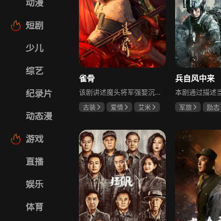
动漫
短剧
少儿
综艺
雀骨
兵自风中来
该剧讲述魔头将军强娶沉迷机关术的财迷假千金，两人从契约夫妻起步，在生死局中互扒马甲，爱意与杀意交织共生。过程中他们揭露朝堂阴谋，破解生死乱局，最终共同守护家国太平，融合了权谋、爱情、冒险等多重元素，情节跌宕起伏。
纪录片
古装
爱情
艾米
军旅
励志
动态漫
侯明昊
马秋元
蓝盈莹
丁
游戏
直播
娱乐
体育