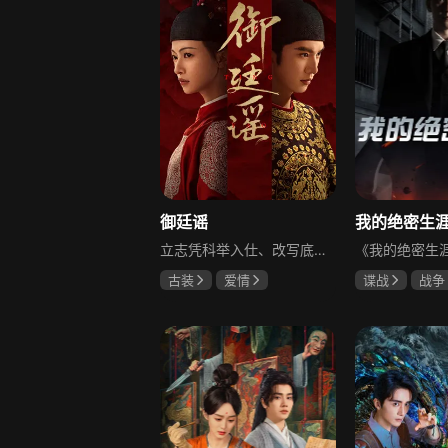
御廷谣
立志凭科举入仕、改写底层命运的孤女孟廷辉因意外结识微服私访的少年新帝英寡，二人联手铲除沙州官匪，英寡赏识其胆识智谋，暗中助力她赴京赶考。孟廷辉入京后遭科举舞弊构陷，凭智勇自证清白，被英寡破格任命为察闻院主事，清查虎啸帮、晚香阁等黑恶势力，逐步牵出血月会复国阴谋与朝堂权斗。二人从君臣知己渐生情愫，历经身世谜团、朝堂阻力与边境战乱，最终平定叛乱、整肃朝纲，携手共护江山万民。
古装
爱情
谍战
战争
陈哲远
吴谨言
黄志忠
左
吕行
吴刚