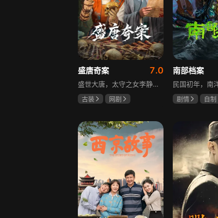
7.0
盛唐奇案
南部档案
盛世大唐，太守之女李静澜天赋异禀，擅验尸断案，与神秘“鬼探”决明、武艺高强的捕快苏御安联手追凶，揭开一桩桩离奇悬案：双生姐妹的生死置换、跨越十七年的书生冤案、雅集会上的连环仪式杀人等。在迷雾与鲜血中，李静澜与决明暗生情愫，彼此扶持，坚守心中正道，挣脱宿命桎梏。盛世灯火之下，他们以智慧与勇气涤荡污浊，书写下一段守护正义与清明的传奇。
古装
网剧
剧情
自制
何泓姗
李菲
张新成
丁
何泊远
姜珮瑶