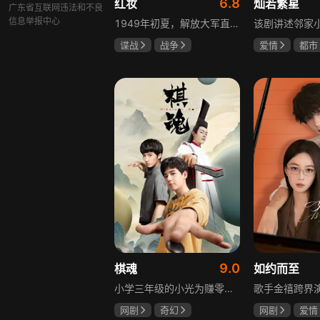
6.8
红妆
灿若繁星
广东省互联网违法和不良
信息举报中心
1949年初夏，解放大军直抵上海，国民党国防部保密局的中共地下党员邓家骥奉命撤往台湾，其妻同为地下党的沈荷因临产被留在上海。新中国成立之初，面对敌特的破坏活动，斗争形势严峻，沈荷隐藏真实身份，继续与敌人展开新一轮斗争，在隐秘战线坚守信仰，为新政权的稳定默默奉献。
谍战
战争
爱情
都市
张歆艺
孙妍恩
曹
毕雪
9.0
棋魂
如约而至
小学三年级的小光为赚零用钱到爷爷家寻宝，偶然翻出旧棋盘，接触棋盘的一瞬间，附身棋盘中的棋士褚嬴的灵魂进入了小光体内。后来小光在学校围棋会所结识少年天才小亮，为测试褚嬴实力，小光贸然与小亮对弈并小胜，他误以为褚嬴棋力平平，小亮却大受打击。数日后小亮再次挑战，再次惨败在褚嬴手下，二人从此成了相爱相杀的棋坛宿敌。在褚嬴指导下，小光进步神速，逐渐对围棋产生兴趣，最终在全国大赛与小亮激战中，褚嬴下出绝妙一局，小光却看出更高一着，终于在自己努力、褚嬴帮助和与小亮的磨练中，独立对弈，燃起真正的棋魂。
网剧
奇幻
网剧
爱情