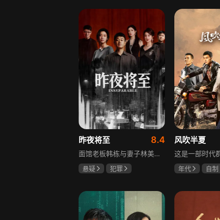
李岷城
8.4
昨夜将至
风吹半夏
面馆老板韩栋与妻子林美月看似安稳的日常之下，各自埋藏着不愿被人知晓的过往。林美月曾经的身份被旧识要挟勒索，平静生活被骤然打破；韩栋尘封二十年的秘密，也随着一场蓄意的复仇逐渐浮出水面。旧友步步紧逼，夫妻二人被卷入层层交织的危机当中。多年前的遗憾与过错、旧日姐妹间的纠葛接连爆发，多方势力相互拉扯。为守护自己的小家，夫妻俩从被动周旋开始奋力反击，在迷雾重重的恩怨里，直面所有过往造成的困局。
悬疑
犯罪
年代
自制
佟大为
王佳佳
赵丽颖
欧
马苏
李光洁