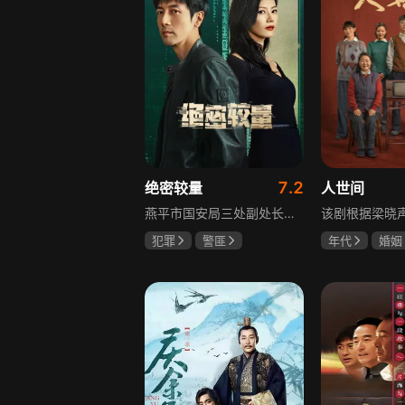
7.2
绝密较量
人世间
燕平市国安局三处副处长杨光在行动中意外卷入国际间谍阴谋，随着意外频发，他带领三处成员察觉正陷入国家机密泄露危机。杨光带领团队抽丝剥茧调查，神秘女子赵亚苧成焦点，她身份行为成谜，既阻碍真相又推动事态。杨光深入虎穴，与赵亚苧双双卷入复杂漩涡，历经磨难坚守初心，经惊心动魄斗争与巧妙决策，成功破获阴谋粉碎敌人窃取机密企图，胜利背后有个人牺牲与道德较量，新挑战仍如影随形。
犯罪
警匪
年代
婚姻
张鲁一
高圆圆
雷佳音
辛
曹炳琨
宋佳