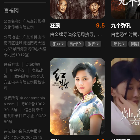
喜福网
公司名称：广东鑫锘影视
9.5
狂飙
九个弹孔
文化传播有限公司
由金牌导演徐纪周执导，张译、张颂文、李一桐、张志坚、吴刚领衔主演，倪大红、韩童生、李建义特邀主演的中央政法委重点项目。一部扫黑除恶坚决斗争的回忆录，横跨20年的群像叙事全景式展现时代变迁下的黑白较量与复杂人性。
公司地址：广东省佛山市
南海区桂城街道南海大道
犯罪
动作
张译
年代
网剧
北57号南海新闻中心大楼
张颂文
李一桐
何雨虹
李
十九层1912室
联系方式
|
网站地图
|
用户协议
|
隐私政
策
|
本网站用字经北大
方正电子有限公司授权许
可
版权所有 © contentchin
a.com
|
粤ICP备1002
3915号
|
信息网络传
播视听节目许可证19082
89号
违法和不良信息举报电
话：400-0000-2345