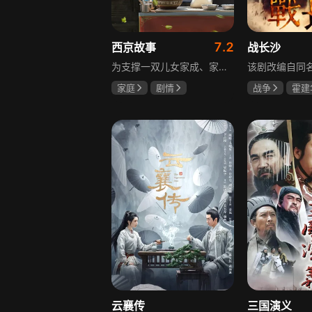
7.2
西京故事
战长沙
为支撑一双儿女家成、家秀的“求学大业”，一家之主罗天福携妻子慧娟进了西京城。在西京城里，罗天福见证了身边的小人物们在大城市的生存之难，自身也经历了种种艰辛：饼铺生意屡屡受挫，妻子慧娟不满他“固执守旧”的经营方式闹起分居，儿子家成无法适应从乡村到城市的生活状况不断离校出走，重重打击不断袭来，使他头一次对自己坚守多年的人生观和价值观产生怀疑。自己这样做究竟是对是错，城市是不是真的不适合他这种“坚持老一套”的人生存。女儿家秀的支持鼓励使罗天福重拾信心，那些曾经接受罗天福帮助的人也反过来帮助他，纠缠不清的矛盾随之一一化解。罗家人终于在西京这座大城扎下了根，向着美好的未来继续前行。该剧围绕农村家庭在城市的奋斗历程展开，展现了小人物的坚韧与善良，充满了励志色彩与现实关怀。
家庭
剧情
战争
霍建
张国强
陈小艺
杨紫
任程
石安妮
云襄传
三国演义