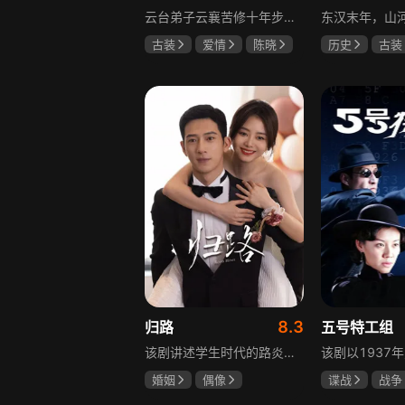
云台弟子云襄苦修十年步入江湖，闯荡中结识几位好友，体会到友谊的温暖，古怪精灵的舒亚男更让他产生朦胧情愫，和朋友们度过一段快意恩仇的时光。可好景不长，随着对昔日灭族惨案的深入调查，云襄挖出更多骇人听闻的秘密，事态急转直下，他先后经历欺骗、背叛与生死离别，还意识到曾以造福苍生为己任的云台早已堕落，云襄决定挺身而出捍卫心中正义，哪怕牺牲自己也在所不惜。
古装
爱情
陈晓
历史
古装
毛晓彤
唐晓天
唐国强
孙
鲍国安
8.3
归路
五号特工组
该剧讲述学生时代的路炎晨与归晓是彼此初恋，因路炎晨远赴警校、归晓家庭变故，两人感情无疾而终。八年后二人重逢，一句“化成灰我都认得你”尽显念念不忘。两年后，归晓与朋友丢车，万般无奈下拨通路炎晨电话，后续二人将在边境小城续写情感故事。
婚姻
偶像
谍战
战争
井柏然
谭松韵
于震
王丽