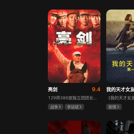
胡先煦
张超
吴俊霆
赵
郝富申
高晓攀
9.4
亮剑
我的天才女
129师386旅独立团团长李云龙敢想敢干、不按规矩办事，脾气火爆性格直爽，带领独立团展现出敢于拼杀的劲头，接连击败坂田连队、山崎大队、山本部队，名声大噪却因屡次犯规遭贬斥。抗战时期他与国军358团团长楚云飞惺惺相惜，徐蚌会战中一较高下双双重伤，养病期间李云龙与护士田雨相恋，两人及亲人战友历经国家沧桑巨变。
战争
李幼斌
剧情
童蕾
何政军
伊利莎·德尔·
卢多维卡·纳斯
玛格丽塔·马祖