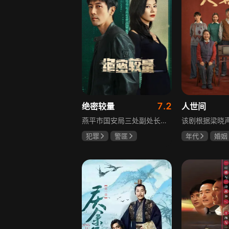
7.2
绝密较量
人世间
燕平市国安局三处副处长杨光在行动中意外卷入国际间谍阴谋，随着意外频发，他带领三处成员察觉正陷入国家机密泄露危机。杨光带领团队抽丝剥茧调查，神秘女子赵亚苧成焦点，她身份行为成谜，既阻碍真相又推动事态。杨光深入虎穴，与赵亚苧双双卷入复杂漩涡，历经磨难坚守初心，经惊心动魄斗争与巧妙决策，成功破获阴谋粉碎敌人窃取机密企图，胜利背后有个人牺牲与道德较量，新挑战仍如影随形。
犯罪
警匪
年代
婚姻
张鲁一
高圆圆
雷佳音
辛
曹炳琨
宋佳