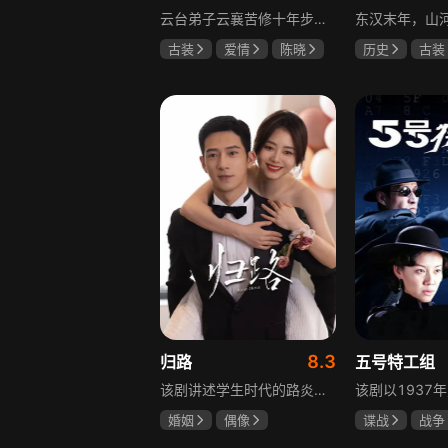
云台弟子云襄苦修十年步入江湖，闯荡中结识几位好友，体会到友谊的温暖，古怪精灵的舒亚男更让他产生朦胧情愫，和朋友们度过一段快意恩仇的时光。可好景不长，随着对昔日灭族惨案的深入调查，云襄挖出更多骇人听闻的秘密，事态急转直下，他先后经历欺骗、背叛与生死离别，还意识到曾以造福苍生为己任的云台早已堕落，云襄决定挺身而出捍卫心中正义，哪怕牺牲自己也在所不惜。
古装
爱情
陈晓
历史
古装
毛晓彤
唐晓天
唐国强
孙
鲍国安
8.3
归路
五号特工组
该剧讲述学生时代的路炎晨与归晓是彼此初恋，因路炎晨远赴警校、归晓家庭变故，两人感情无疾而终。八年后二人重逢，一句“化成灰我都认得你”尽显念念不忘。两年后，归晓与朋友丢车，万般无奈下拨通路炎晨电话，后续二人将在边境小城续写情感故事。
婚姻
偶像
谍战
战争
井柏然
谭松韵
于震
王丽