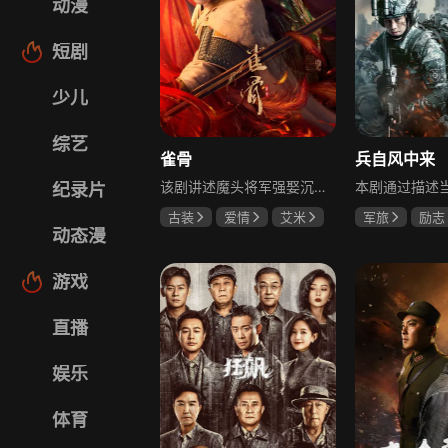
动漫
短剧
少儿
综艺
雀骨
兵自风中来
该剧讲述魔头将军强娶沉迷机关术的财迷假千金，两人从契约夫妻起步，在生死局中互扒马甲，爱意与杀意交织共生。过程中他们揭露朝堂阴谋，破解生死乱局，最终共同守护家国太平，融合了权谋、爱情、冒险等多重元素，情节跌宕起伏。
纪录片
古装
爱情
艾米
军旅
励志
动态漫
侯明昊
马秋元
蓝盈莹
丁
游戏
直播
娱乐
体育