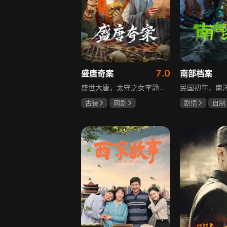
7.0
盛唐奇案
南部档案
盛世大唐，太守之女李静澜天赋异禀，擅验尸断案，与神秘“鬼探”决明、武艺高强的捕快苏御安联手追凶，揭开一桩桩离奇悬案：双生姐妹的生死置换、跨越十七年的书生冤案、雅集会上的连环仪式杀人等。在迷雾与鲜血中，李静澜与决明暗生情愫，彼此扶持，坚守心中正道，挣脱宿命桎梏。盛世灯火之下，他们以智慧与勇气涤荡污浊，书写下一段守护正义与清明的传奇。
古装
网剧
剧情
自制
何泓姗
李菲
张新成
丁
何泊远
姜珮瑶