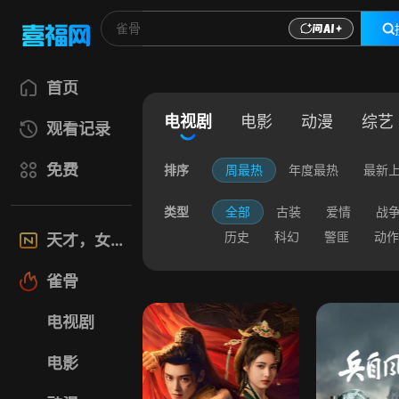
首页
电视剧
电影
动漫
综艺
观看记录
免费
排序
周最热
年度最热
最新
类型
全部
古装
爱情
战
历史
科幻
警匪
动作
天才，女友
雀骨
电视剧
电影