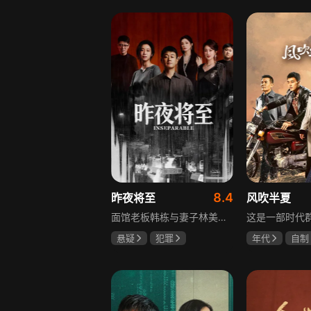
李岷城
8.4
昨夜将至
风吹半夏
面馆老板韩栋与妻子林美月看似安稳的日常之下，各自埋藏着不愿被人知晓的过往。林美月曾经的身份被旧识要挟勒索，平静生活被骤然打破；韩栋尘封二十年的秘密，也随着一场蓄意的复仇逐渐浮出水面。旧友步步紧逼，夫妻二人被卷入层层交织的危机当中。多年前的遗憾与过错、旧日姐妹间的纠葛接连爆发，多方势力相互拉扯。为守护自己的小家，夫妻俩从被动周旋开始奋力反击，在迷雾重重的恩怨里，直面所有过往造成的困局。
悬疑
犯罪
年代
自制
佟大为
王佳佳
赵丽颖
欧
马苏
李光洁