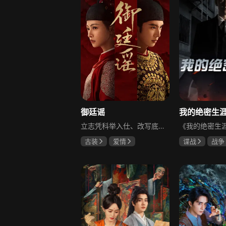
御廷谣
立志凭科举入仕、改写底层命运的孤女孟廷辉因意外结识微服私访的少年新帝英寡，二人联手铲除沙州官匪，英寡赏识其胆识智谋，暗中助力她赴京赶考。孟廷辉入京后遭科举舞弊构陷，凭智勇自证清白，被英寡破格任命为察闻院主事，清查虎啸帮、晚香阁等黑恶势力，逐步牵出血月会复国阴谋与朝堂权斗。二人从君臣知己渐生情愫，历经身世谜团、朝堂阻力与边境战乱，最终平定叛乱、整肃朝纲，携手共护江山万民。
古装
爱情
谍战
战争
陈哲远
吴谨言
黄志忠
左
吕行
吴刚