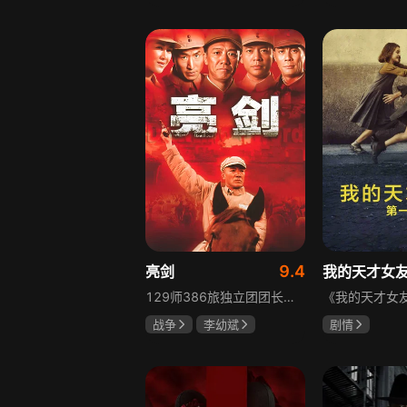
胡先煦
张超
吴俊霆
赵
郝富申
高晓攀
9.4
亮剑
我的天才女
129师386旅独立团团长李云龙敢想敢干、不按规矩办事，脾气火爆性格直爽，带领独立团展现出敢于拼杀的劲头，接连击败坂田连队、山崎大队、山本部队，名声大噪却因屡次犯规遭贬斥。抗战时期他与国军358团团长楚云飞惺惺相惜，徐蚌会战中一较高下双双重伤，养病期间李云龙与护士田雨相恋，两人及亲人战友历经国家沧桑巨变。
战争
李幼斌
剧情
童蕾
何政军
伊利莎·德尔·
卢多维卡·纳斯
玛格丽塔·马祖