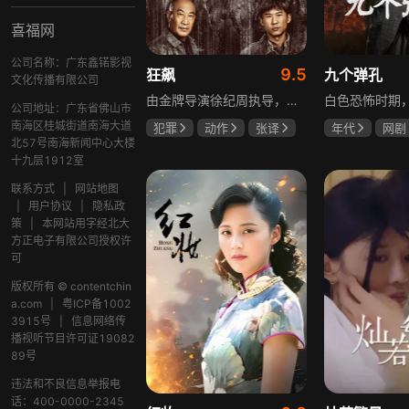
喜福网
公司名称：广东鑫锘影视
9.5
狂飙
九个弹孔
文化传播有限公司
由金牌导演徐纪周执导，张译、张颂文、李一桐、张志坚、吴刚领衔主演，倪大红、韩童生、李建义特邀主演的中央政法委重点项目。一部扫黑除恶坚决斗争的回忆录，横跨20年的群像叙事全景式展现时代变迁下的黑白较量与复杂人性。
公司地址：广东省佛山市
南海区桂城街道南海大道
犯罪
动作
张译
年代
网剧
北57号南海新闻中心大楼
张颂文
李一桐
何雨虹
李
十九层1912室
联系方式
|
网站地图
|
用户协议
|
隐私政
策
|
本网站用字经北大
方正电子有限公司授权许
可
版权所有 © contentchin
a.com
|
粤ICP备1002
3915号
|
信息网络传
播视听节目许可证19082
89号
违法和不良信息举报电
话：400-0000-2345