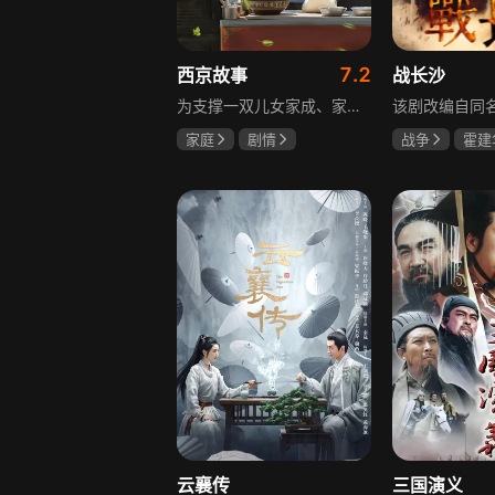
7.2
西京故事
战长沙
为支撑一双儿女家成、家秀的“求学大业”，一家之主罗天福携妻子慧娟进了西京城。在西京城里，罗天福见证了身边的小人物们在大城市的生存之难，自身也经历了种种艰辛：饼铺生意屡屡受挫，妻子慧娟不满他“固执守旧”的经营方式闹起分居，儿子家成无法适应从乡村到城市的生活状况不断离校出走，重重打击不断袭来，使他头一次对自己坚守多年的人生观和价值观产生怀疑。自己这样做究竟是对是错，城市是不是真的不适合他这种“坚持老一套”的人生存。女儿家秀的支持鼓励使罗天福重拾信心，那些曾经接受罗天福帮助的人也反过来帮助他，纠缠不清的矛盾随之一一化解。罗家人终于在西京这座大城扎下了根，向着美好的未来继续前行。该剧围绕农村家庭在城市的奋斗历程展开，展现了小人物的坚韧与善良，充满了励志色彩与现实关怀。
家庭
剧情
战争
霍建
张国强
陈小艺
杨紫
任程
石安妮
云襄传
三国演义