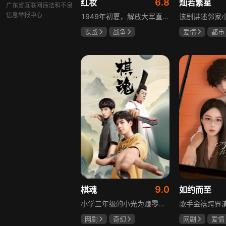
6.8
红妆
灿若繁星
广东省互联网违法和不良
信息举报中心
1949年初夏，解放大军直抵上海，国民党国防部保密局的中共地下党员邓家骥奉命撤往台湾，其妻同为地下党的沈荷因临产被留在上海。新中国成立之初，面对敌特的破坏活动，斗争形势严峻，沈荷隐藏真实身份，继续与敌人展开新一轮斗争，在隐秘战线坚守信仰，为新政权的稳定默默奉献。
谍战
战争
爱情
都市
张歆艺
孙妍恩
曹
毕雪
9.0
棋魂
如约而至
小学三年级的小光为赚零用钱到爷爷家寻宝，偶然翻出旧棋盘，接触棋盘的一瞬间，附身棋盘中的棋士褚嬴的灵魂进入了小光体内。后来小光在学校围棋会所结识少年天才小亮，为测试褚嬴实力，小光贸然与小亮对弈并小胜，他误以为褚嬴棋力平平，小亮却大受打击。数日后小亮再次挑战，再次惨败在褚嬴手下，二人从此成了相爱相杀的棋坛宿敌。在褚嬴指导下，小光进步神速，逐渐对围棋产生兴趣，最终在全国大赛与小亮激战中，褚嬴下出绝妙一局，小光却看出更高一着，终于在自己努力、褚嬴帮助和与小亮的磨练中，独立对弈，燃起真正的棋魂。
网剧
奇幻
网剧
爱情